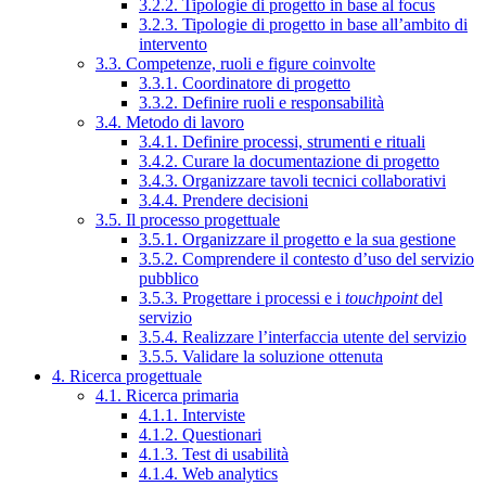
3.2.2. Tipologie di progetto in base al focus
3.2.3. Tipologie di progetto in base all’ambito di
intervento
3.3. Competenze, ruoli e figure coinvolte
3.3.1. Coordinatore di progetto
3.3.2. Definire ruoli e responsabilità
3.4. Metodo di lavoro
3.4.1. Definire processi, strumenti e rituali
3.4.2. Curare la documentazione di progetto
3.4.3. Organizzare tavoli tecnici collaborativi
3.4.4. Prendere decisioni
3.5. Il processo progettuale
3.5.1. Organizzare il progetto e la sua gestione
3.5.2. Comprendere il contesto d’uso del servizio
pubblico
3.5.3. Progettare i processi e i
touchpoint
del
servizio
3.5.4. Realizzare l’interfaccia utente del servizio
3.5.5. Validare la soluzione ottenuta
4. Ricerca progettuale
4.1. Ricerca primaria
4.1.1. Interviste
4.1.2. Questionari
4.1.3. Test di usabilità
4.1.4. Web analytics