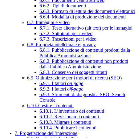
6.6.1. I documenti vanno sul web
6.6.2. Tipi di documenti
6.6.3. Formato di lettura dei documenti elettronici
6.6.4. Modalità di produzione dei documenti
6.7. Immagini e video
6.7.1. Testo alternativo (alt text) per le immagini
6.7.2. Sottotitoli per i video
6.7.3. Trascrizioni per i video
6.8. Proprietà intellettuale e privacy
6.8.1. Pubblicazione di contenuti prodotti dalla
Pubblica Amministrazione
6.8.2. Pubblicazione di contenuti non prodotti
dalla Pubblica Amministrazione
6.8.3. Consenso dei soggetti ritratti
6.9. Ottimizzazione per i motori di ricerca (SEO)
6.9.1. I fattori
on-page
6.9.2. I fattori
off-page
6.9.3. Strumenti di diagnostica SEO: Search
Console
6.10. Gestire i contenuti
6.10.1. L’inventario dei contenuti
6.10.2. Revisionare i contenuti
6.10.3. Migrare i contenuti
6.10.4. Pubblicare i contenuti
7. Progettazione dell’interazione