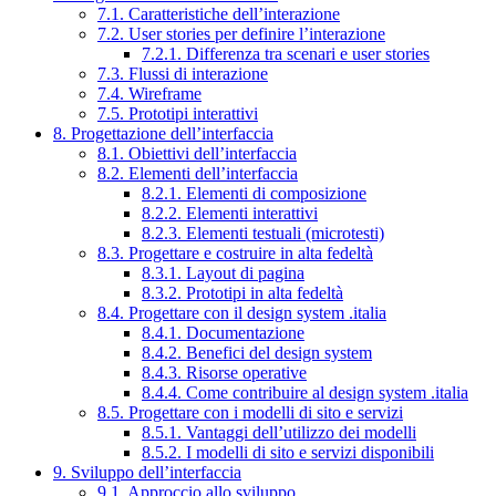
7.1. Caratteristiche dell’interazione
7.2. User stories per definire l’interazione
7.2.1. Differenza tra scenari e user stories
7.3. Flussi di interazione
7.4. Wireframe
7.5. Prototipi interattivi
8. Progettazione dell’interfaccia
8.1. Obiettivi dell’interfaccia
8.2. Elementi dell’interfaccia
8.2.1. Elementi di composizione
8.2.2. Elementi interattivi
8.2.3. Elementi testuali (microtesti)
8.3. Progettare e costruire in alta fedeltà
8.3.1. Layout di pagina
8.3.2. Prototipi in alta fedeltà
8.4. Progettare con il design system .italia
8.4.1. Documentazione
8.4.2. Benefici del design system
8.4.3. Risorse operative
8.4.4. Come contribuire al design system .italia
8.5. Progettare con i modelli di sito e servizi
8.5.1. Vantaggi dell’utilizzo dei modelli
8.5.2. I modelli di sito e servizi disponibili
9. Sviluppo dell’interfaccia
9.1. Approccio allo sviluppo