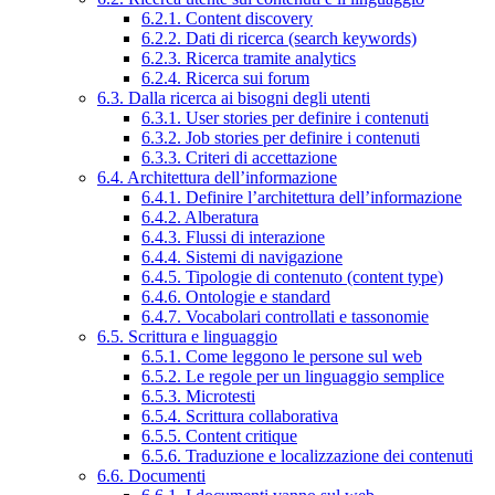
6.2.1. Content discovery
6.2.2. Dati di ricerca (search keywords)
6.2.3. Ricerca tramite analytics
6.2.4. Ricerca sui forum
6.3. Dalla ricerca ai bisogni degli utenti
6.3.1. User stories per definire i contenuti
6.3.2. Job stories per definire i contenuti
6.3.3. Criteri di accettazione
6.4. Architettura dell’informazione
6.4.1. Definire l’architettura dell’informazione
6.4.2. Alberatura
6.4.3. Flussi di interazione
6.4.4. Sistemi di navigazione
6.4.5. Tipologie di contenuto (content type)
6.4.6. Ontologie e standard
6.4.7. Vocabolari controllati e tassonomie
6.5. Scrittura e linguaggio
6.5.1. Come leggono le persone sul web
6.5.2. Le regole per un linguaggio semplice
6.5.3. Microtesti
6.5.4. Scrittura collaborativa
6.5.5. Content critique
6.5.6. Traduzione e localizzazione dei contenuti
6.6. Documenti