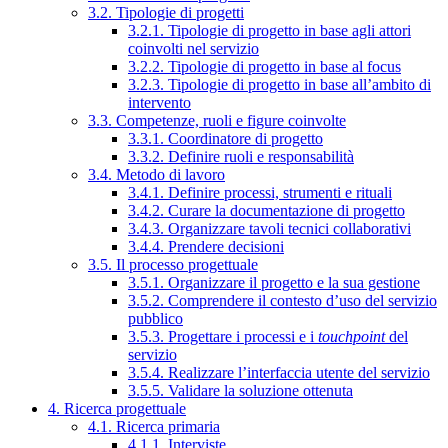
3.2. Tipologie di progetti
3.2.1. Tipologie di progetto in base agli attori
coinvolti nel servizio
3.2.2. Tipologie di progetto in base al focus
3.2.3. Tipologie di progetto in base all’ambito di
intervento
3.3. Competenze, ruoli e figure coinvolte
3.3.1. Coordinatore di progetto
3.3.2. Definire ruoli e responsabilità
3.4. Metodo di lavoro
3.4.1. Definire processi, strumenti e rituali
3.4.2. Curare la documentazione di progetto
3.4.3. Organizzare tavoli tecnici collaborativi
3.4.4. Prendere decisioni
3.5. Il processo progettuale
3.5.1. Organizzare il progetto e la sua gestione
3.5.2. Comprendere il contesto d’uso del servizio
pubblico
3.5.3. Progettare i processi e i
touchpoint
del
servizio
3.5.4. Realizzare l’interfaccia utente del servizio
3.5.5. Validare la soluzione ottenuta
4. Ricerca progettuale
4.1. Ricerca primaria
4.1.1. Interviste