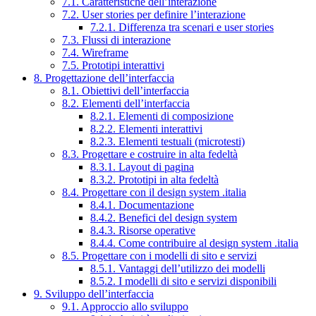
7.1. Caratteristiche dell’interazione
7.2. User stories per definire l’interazione
7.2.1. Differenza tra scenari e user stories
7.3. Flussi di interazione
7.4. Wireframe
7.5. Prototipi interattivi
8. Progettazione dell’interfaccia
8.1. Obiettivi dell’interfaccia
8.2. Elementi dell’interfaccia
8.2.1. Elementi di composizione
8.2.2. Elementi interattivi
8.2.3. Elementi testuali (microtesti)
8.3. Progettare e costruire in alta fedeltà
8.3.1. Layout di pagina
8.3.2. Prototipi in alta fedeltà
8.4. Progettare con il design system .italia
8.4.1. Documentazione
8.4.2. Benefici del design system
8.4.3. Risorse operative
8.4.4. Come contribuire al design system .italia
8.5. Progettare con i modelli di sito e servizi
8.5.1. Vantaggi dell’utilizzo dei modelli
8.5.2. I modelli di sito e servizi disponibili
9. Sviluppo dell’interfaccia
9.1. Approccio allo sviluppo