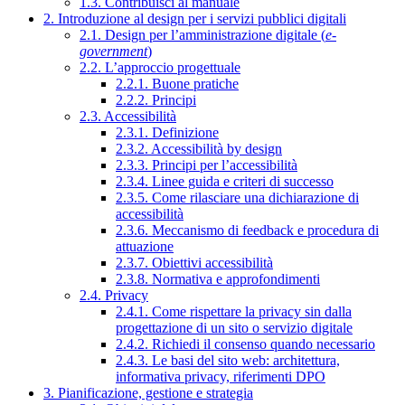
1.3. Contribuisci al manuale
2. Introduzione al design per i servizi pubblici digitali
2.1. Design per l’amministrazione digitale (
e-
government
)
2.2. L’approccio progettuale
2.2.1. Buone pratiche
2.2.2. Principi
2.3. Accessibilità
2.3.1. Definizione
2.3.2. Accessibilità by design
2.3.3. Principi per l’accessibilità
2.3.4. Linee guida e criteri di successo
2.3.5. Come rilasciare una dichiarazione di
accessibilità
2.3.6. Meccanismo di feedback e procedura di
attuazione
2.3.7. Obiettivi accessibilità
2.3.8. Normativa e approfondimenti
2.4. Privacy
2.4.1. Come rispettare la privacy sin dalla
progettazione di un sito o servizio digitale
2.4.2. Richiedi il consenso quando necessario
2.4.3. Le basi del sito web: architettura,
informativa privacy, riferimenti DPO
3. Pianificazione, gestione e strategia