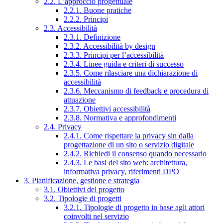
2.2. L’approccio progettuale
2.2.1. Buone pratiche
2.2.2. Principi
2.3. Accessibilità
2.3.1. Definizione
2.3.2. Accessibilità by design
2.3.3. Principi per l’accessibilità
2.3.4. Linee guida e criteri di successo
2.3.5. Come rilasciare una dichiarazione di
accessibilità
2.3.6. Meccanismo di feedback e procedura di
attuazione
2.3.7. Obiettivi accessibilità
2.3.8. Normativa e approfondimenti
2.4. Privacy
2.4.1. Come rispettare la privacy sin dalla
progettazione di un sito o servizio digitale
2.4.2. Richiedi il consenso quando necessario
2.4.3. Le basi del sito web: architettura,
informativa privacy, riferimenti DPO
3. Pianificazione, gestione e strategia
3.1. Obiettivi del progetto
3.2. Tipologie di progetti
3.2.1. Tipologie di progetto in base agli attori
coinvolti nel servizio