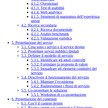
4.1.2. Questionari
4.1.3. Test di usabilità
4.1.4. Web analytics
4.1.5. Strumenti di mappatura dell’esperienza
utente
4.2. Ricerca secondaria
4.2.1. Ricerca documentale
4.2.2. Analisi benchmark
4.2.3. Valutazione euristica
5. Progettazione dei servizi
5.1. Cosa sono i servizi e il service design
5.2. Progettare servizi pubblici digitali
5.3. Definire il modello di servizio
5.3.1. Identificare gli attori coinvolti
5.3.2. Formulare la proposta di valore
5.3.3. Inquadrare gli elementi costitutivi del
servizio
5.4. Descrivere il funzionamento del servizio
5.4.1. Mappare l’ecosistema
5.4.2. Rappresentare i flussi di servizio
5.5. Co-progettare le soluzioni
5.5.1. Workshop di co-progettazione
6. Progettazione dei contenuti
6.1. Cos’è il content design
6.2. Ricerca utente sui contenuti e il linguaggio