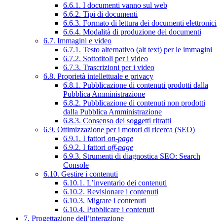
6.6.1. I documenti vanno sul web
6.6.2. Tipi di documenti
6.6.3. Formato di lettura dei documenti elettronici
6.6.4. Modalità di produzione dei documenti
6.7. Immagini e video
6.7.1. Testo alternativo (alt text) per le immagini
6.7.2. Sottotitoli per i video
6.7.3. Trascrizioni per i video
6.8. Proprietà intellettuale e privacy
6.8.1. Pubblicazione di contenuti prodotti dalla
Pubblica Amministrazione
6.8.2. Pubblicazione di contenuti non prodotti
dalla Pubblica Amministrazione
6.8.3. Consenso dei soggetti ritratti
6.9. Ottimizzazione per i motori di ricerca (SEO)
6.9.1. I fattori
on-page
6.9.2. I fattori
off-page
6.9.3. Strumenti di diagnostica SEO: Search
Console
6.10. Gestire i contenuti
6.10.1. L’inventario dei contenuti
6.10.2. Revisionare i contenuti
6.10.3. Migrare i contenuti
6.10.4. Pubblicare i contenuti
7. Progettazione dell’interazione