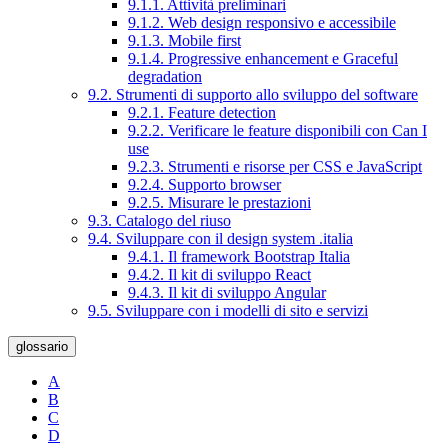
9.1.1. Attività preliminari
9.1.2. Web design responsivo e accessibile
9.1.3. Mobile first
9.1.4. Progressive enhancement e Graceful
degradation
9.2. Strumenti di supporto allo sviluppo del software
9.2.1. Feature detection
9.2.2. Verificare le feature disponibili con Can I
use
9.2.3. Strumenti e risorse per CSS e JavaScript
9.2.4. Supporto browser
9.2.5. Misurare le prestazioni
9.3. Catalogo del riuso
9.4. Sviluppare con il design system .italia
9.4.1. Il framework Bootstrap Italia
9.4.2. Il kit di sviluppo React
9.4.3. Il kit di sviluppo Angular
9.5. Sviluppare con i modelli di sito e servizi
glossario
A
B
C
D