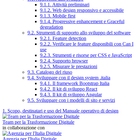
9.1.1. Attività preliminari
9.1.2. Web design responsivo e accessibile
9.1.3. Mobile first
9.1.4. Progressive enhancement e Graceful
degradation
9.2. Strumenti di supporto allo sviluppo del software
9.2.1. Feature detection
9.2.2. Verificare le feature disponibili con Can I
use
9.2.3. Strumenti e risorse per CSS e JavaScript
9.2.4. Supporto browser
9.2.5. Misurare le prestazioni
9.3. Catalogo del riuso
9.4. Sviluppare con il design system .italia
9.4.1. Il framework Bootstrap Italia
9.4.2. Il kit di sviluppo React
9.4.3. Il kit di sviluppo Angular
9.5. Sviluppare con i modelli di sito e servizi
1. Scopo, destinatari e uso del Manuale operativo di design
Team per la Trasformazione Digitale
in collaborazione con
Agenzia per l'Italia Digitale