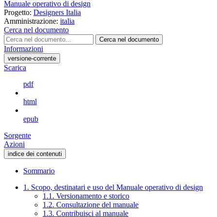
Manuale operativo di design
Progetto:
Designers Italia
Amministrazione:
italia
Cerca nel documento
Cerca nel documento
Informazioni
versione-corrente
Scarica
pdf
html
epub
Sorgente
Azioni
indice dei contenuti
Sommario
1. Scopo, destinatari e uso del Manuale operativo di design
1.1. Versionamento e storico
1.2. Consultazione del manuale
1.3. Contribuisci al manuale