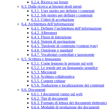
6.2.4. Ricerca sui forum
6.3. Dalla ricerca ai bisogni degli utenti
6.3.1. User stories per definire i contenuti
6.3.2. Job stories per definire i contenuti
6.3.3. Criteri di accettazione
6.4. Architettura dell’informazione
6.4.1. Definire l’architettura dell’informazione
6.4.2. Alberatura
6.4.3. Flussi di interazione
6.4.4. Sistemi di navigazione
6.4.5. Tipologie di contenuto (content type)
6.4.6. Ontologie e standard
6.4.7. Vocabolari controllati e tassonomie
6.5. Scrittura e linguaggio
6.5.1. Come leggono le persone sul web
6.5.2. Le regole per un linguaggio semplice
6.5.3. Microtesti
6.5.4. Scrittura collaborativa
6.5.5. Content critique
6.5.6. Traduzione e localizzazione dei contenuti
6.6. Documenti
6.6.1. I documenti vanno sul web
6.6.2. Tipi di documenti
6.6.3. Formato di lettura dei documenti elettronici
6.6.4. Modalità di produzione dei documenti