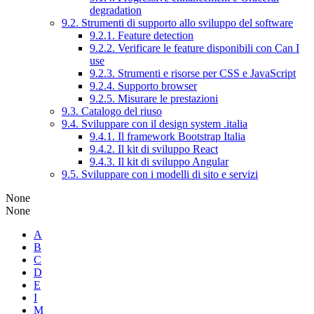
degradation
9.2. Strumenti di supporto allo sviluppo del software
9.2.1. Feature detection
9.2.2. Verificare le feature disponibili con Can I
use
9.2.3. Strumenti e risorse per CSS e JavaScript
9.2.4. Supporto browser
9.2.5. Misurare le prestazioni
9.3. Catalogo del riuso
9.4. Sviluppare con il design system .italia
9.4.1. Il framework Bootstrap Italia
9.4.2. Il kit di sviluppo React
9.4.3. Il kit di sviluppo Angular
9.5. Sviluppare con i modelli di sito e servizi
None
None
A
B
C
D
E
I
M