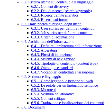
6.2. Ricerca utente sui contenuti e il linguaggio
6.2.1. Content discovery
6.2.2. Dati di ricerca (search keywords)
6.2.3. Ricerca tramite analytics
6.2.4. Ricerca sui forum
6.3. Dalla ricerca ai bisogni degli utenti
6.3.1. User stories per definire i contenuti
6.3.2. Job stories per definire i contenuti
6.3.3. Criteri di accettazione
6.4. Architettura dell’informazione
6.4.1. Definire l’architettura dell’informazione
6.4.2. Alberatura
6.4.3. Flussi di interazione
6.4.4. Sistemi di navigazione
6.4.5. Tipologie di contenuto (content type)
6.4.6. Ontologie e standard
6.4.7. Vocabolari controllati e tassonomie
6.5. Scrittura e linguaggio
6.5.1. Come leggono le persone sul web
6.5.2. Le regole per un linguaggio semplice
6.5.3. Microtesti
6.5.4. Scrittura collaborativa
6.5.5. Content critique
6.5.6. Traduzione e localizzazione dei contenuti
6.6. Documenti