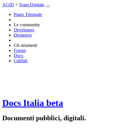
AGID
+
Team Digitale
Piano Triennale
Le community
Developers
Designers
Gli strumenti
Forum
Docs
GitHub
Docs Italia
beta
Documenti pubblici, digitali.