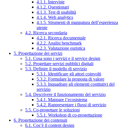
4.1.1. Interviste
4.1.2. Questionari
4.1.3. Test di usabilità
4.1.4. Web analytics
4.1.5. Strumenti di mappatura dell’esperienza
utente
4.2. Ricerca secondaria
4.2.1. Ricerca documentale
4.2.2. Analisi benchmark
4.2.3. Valutazione euristica
5. Progettazione dei servizi
5.1. Cosa sono i servizi e il service design
5.2. Progettare servizi pubblici digitali
5.3. Definire il modello di servizio
5.3.1. Identificare gli attori coinvolti
5.3.2. Formulare la proposta di valore
5.3.3. Inquadrare gli elementi costitutivi del
servizio
5.4. Descrivere il funzionamento del servizio
5.4.1. Mappare l’ecosistema
5.4.2. Rappresentare i flussi di servizio
5.5. Co-progettare le soluzioni
5.5.1. Workshop di co-progettazione
6. Progettazione dei contenuti
6.1. Cos’è il content design