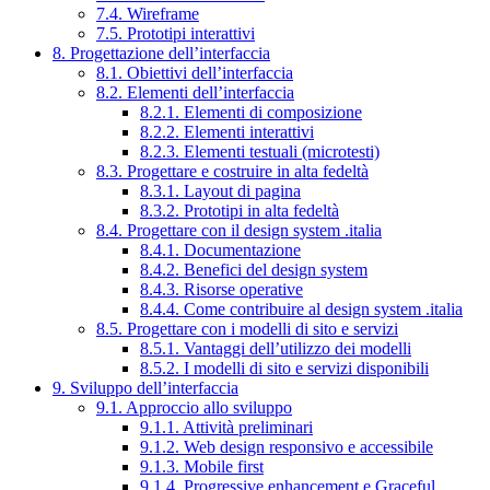
7.4. Wireframe
7.5. Prototipi interattivi
8. Progettazione dell’interfaccia
8.1. Obiettivi dell’interfaccia
8.2. Elementi dell’interfaccia
8.2.1. Elementi di composizione
8.2.2. Elementi interattivi
8.2.3. Elementi testuali (microtesti)
8.3. Progettare e costruire in alta fedeltà
8.3.1. Layout di pagina
8.3.2. Prototipi in alta fedeltà
8.4. Progettare con il design system .italia
8.4.1. Documentazione
8.4.2. Benefici del design system
8.4.3. Risorse operative
8.4.4. Come contribuire al design system .italia
8.5. Progettare con i modelli di sito e servizi
8.5.1. Vantaggi dell’utilizzo dei modelli
8.5.2. I modelli di sito e servizi disponibili
9. Sviluppo dell’interfaccia
9.1. Approccio allo sviluppo
9.1.1. Attività preliminari
9.1.2. Web design responsivo e accessibile
9.1.3. Mobile first
9.1.4. Progressive enhancement e Graceful