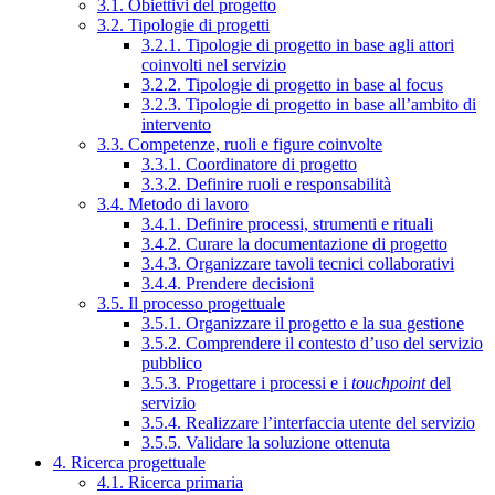
3.1. Obiettivi del progetto
3.2. Tipologie di progetti
3.2.1. Tipologie di progetto in base agli attori
coinvolti nel servizio
3.2.2. Tipologie di progetto in base al focus
3.2.3. Tipologie di progetto in base all’ambito di
intervento
3.3. Competenze, ruoli e figure coinvolte
3.3.1. Coordinatore di progetto
3.3.2. Definire ruoli e responsabilità
3.4. Metodo di lavoro
3.4.1. Definire processi, strumenti e rituali
3.4.2. Curare la documentazione di progetto
3.4.3. Organizzare tavoli tecnici collaborativi
3.4.4. Prendere decisioni
3.5. Il processo progettuale
3.5.1. Organizzare il progetto e la sua gestione
3.5.2. Comprendere il contesto d’uso del servizio
pubblico
3.5.3. Progettare i processi e i
touchpoint
del
servizio
3.5.4. Realizzare l’interfaccia utente del servizio
3.5.5. Validare la soluzione ottenuta
4. Ricerca progettuale
4.1. Ricerca primaria