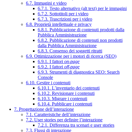
6.7. Immagini e video
6.7.1. Testo alternativo (alt text) per le immagini
6.7.2. Sottotitoli per i video
6.7.3. Trascrizioni per i video
6.8. Proprietà intellettuale e privacy
6.8.1. Pubblicazione di contenuti prodotti dalla
Pubblica Amministrazione
6.8.2. Pubblicazione di contenuti non prodotti
dalla Pubblica Amministrazione
6.8.3. Consenso dei soggetti ritratti
6.9. Ottimizzazione per i motori di ricerca (SEO)
6.9.1. I fattori
on-page
6.9.2. I fattori
off-page
6.9.3. Strumenti di diagnostica SEO: Search
Console
6.10. Gestire i contenuti
6.10.1. L’inventario dei contenuti
6.10.2. Revisionare i contenuti
6.10.3. Migrare i contenuti
6.10.4. Pubblicare i contenuti
7. Progettazione dell’interazione
7.1. Caratteristiche dell’interazione
7.2. User stories per definire l’interazione
7.2.1. Differenza tra scenari e user stories
7.3. Flussi di interazione