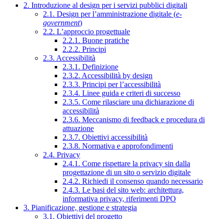
2. Introduzione al design per i servizi pubblici digitali
2.1. Design per l’amministrazione digitale (
e-
government
)
2.2. L’approccio progettuale
2.2.1. Buone pratiche
2.2.2. Principi
2.3. Accessibilità
2.3.1. Definizione
2.3.2. Accessibilità by design
2.3.3. Principi per l’accessibilità
2.3.4. Linee guida e criteri di successo
2.3.5. Come rilasciare una dichiarazione di
accessibilità
2.3.6. Meccanismo di feedback e procedura di
attuazione
2.3.7. Obiettivi accessibilità
2.3.8. Normativa e approfondimenti
2.4. Privacy
2.4.1. Come rispettare la privacy sin dalla
progettazione di un sito o servizio digitale
2.4.2. Richiedi il consenso quando necessario
2.4.3. Le basi del sito web: architettura,
informativa privacy, riferimenti DPO
3. Pianificazione, gestione e strategia
3.1. Obiettivi del progetto