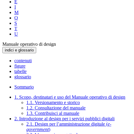
E
I
M
O
S
T
U
Manuale operativo di design
indici e glossario
contenuti
figure
tabelle
glossario
Sommario
1. Scopo, destinatari e uso del Manuale operativo di design
1.1. Versionamento e storico
1.2. Consultazione del manuale
1.3. Contribuisci al manuale
2. Introduzione al design per i servizi pubblici digitali
2.1. Design per l’amministrazione digitale (
e-
government
)