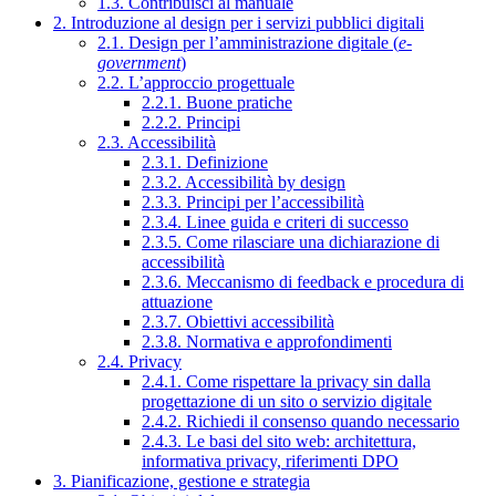
1.3. Contribuisci al manuale
2. Introduzione al design per i servizi pubblici digitali
2.1. Design per l’amministrazione digitale (
e-
government
)
2.2. L’approccio progettuale
2.2.1. Buone pratiche
2.2.2. Principi
2.3. Accessibilità
2.3.1. Definizione
2.3.2. Accessibilità by design
2.3.3. Principi per l’accessibilità
2.3.4. Linee guida e criteri di successo
2.3.5. Come rilasciare una dichiarazione di
accessibilità
2.3.6. Meccanismo di feedback e procedura di
attuazione
2.3.7. Obiettivi accessibilità
2.3.8. Normativa e approfondimenti
2.4. Privacy
2.4.1. Come rispettare la privacy sin dalla
progettazione di un sito o servizio digitale
2.4.2. Richiedi il consenso quando necessario
2.4.3. Le basi del sito web: architettura,
informativa privacy, riferimenti DPO
3. Pianificazione, gestione e strategia