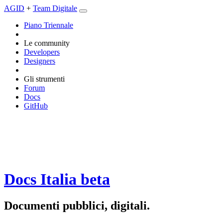
AGID
+
Team Digitale
Piano Triennale
Le community
Developers
Designers
Gli strumenti
Forum
Docs
GitHub
Docs Italia
beta
Documenti pubblici, digitali.