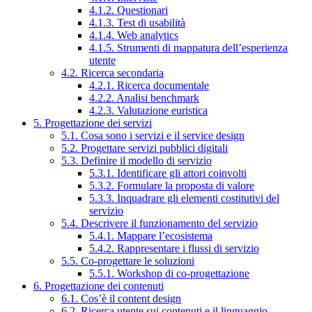
4.1.2. Questionari
4.1.3. Test di usabilità
4.1.4. Web analytics
4.1.5. Strumenti di mappatura dell’esperienza
utente
4.2. Ricerca secondaria
4.2.1. Ricerca documentale
4.2.2. Analisi benchmark
4.2.3. Valutazione euristica
5. Progettazione dei servizi
5.1. Cosa sono i servizi e il service design
5.2. Progettare servizi pubblici digitali
5.3. Definire il modello di servizio
5.3.1. Identificare gli attori coinvolti
5.3.2. Formulare la proposta di valore
5.3.3. Inquadrare gli elementi costitutivi del
servizio
5.4. Descrivere il funzionamento del servizio
5.4.1. Mappare l’ecosistema
5.4.2. Rappresentare i flussi di servizio
5.5. Co-progettare le soluzioni
5.5.1. Workshop di co-progettazione
6. Progettazione dei contenuti
6.1. Cos’è il content design
6.2. Ricerca utente sui contenuti e il linguaggio