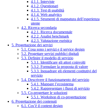
4.1.1. Interviste
4.1.2. Questionari
4.1.3. Test di usabilità
4.1.4. Web analytics
4.1.5. Strumenti di mappatura dell’esperienza
utente
4.2. Ricerca secondaria
4.2.1. Ricerca documentale
4.2.2. Analisi benchmark
4.2.3. Valutazione euristica
5. Progettazione dei servizi
5.1. Cosa sono i servizi e il service design
5.2. Progettare servizi pubblici digitali
5.3. Definire il modello di servizio
5.3.1. Identificare gli attori coinvolti
5.3.2. Formulare la proposta di valore
5.3.3. Inquadrare gli elementi costitutivi del
servizio
5.4. Descrivere il funzionamento del servizio
5.4.1. Mappare l’ecosistema
5.4.2. Rappresentare i flussi di servizio
5.5. Co-progettare le soluzioni
5.5.1. Workshop di co-progettazione
6. Progettazione dei contenuti
6.1. Cos’è il content design