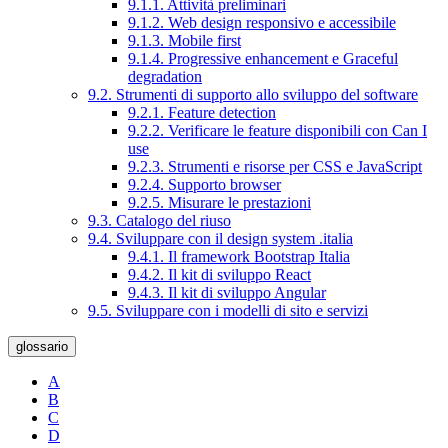
9.1.1. Attività preliminari
9.1.2. Web design responsivo e accessibile
9.1.3. Mobile first
9.1.4. Progressive enhancement e Graceful
degradation
9.2. Strumenti di supporto allo sviluppo del software
9.2.1. Feature detection
9.2.2. Verificare le feature disponibili con Can I
use
9.2.3. Strumenti e risorse per CSS e JavaScript
9.2.4. Supporto browser
9.2.5. Misurare le prestazioni
9.3. Catalogo del riuso
9.4. Sviluppare con il design system .italia
9.4.1. Il framework Bootstrap Italia
9.4.2. Il kit di sviluppo React
9.4.3. Il kit di sviluppo Angular
9.5. Sviluppare con i modelli di sito e servizi
glossario
A
B
C
D