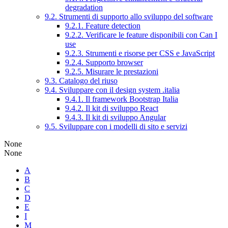
degradation
9.2. Strumenti di supporto allo sviluppo del software
9.2.1. Feature detection
9.2.2. Verificare le feature disponibili con Can I
use
9.2.3. Strumenti e risorse per CSS e JavaScript
9.2.4. Supporto browser
9.2.5. Misurare le prestazioni
9.3. Catalogo del riuso
9.4. Sviluppare con il design system .italia
9.4.1. Il framework Bootstrap Italia
9.4.2. Il kit di sviluppo React
9.4.3. Il kit di sviluppo Angular
9.5. Sviluppare con i modelli di sito e servizi
None
None
A
B
C
D
E
I
M