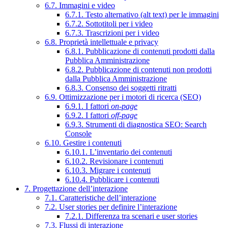
6.7. Immagini e video
6.7.1. Testo alternativo (alt text) per le immagini
6.7.2. Sottotitoli per i video
6.7.3. Trascrizioni per i video
6.8. Proprietà intellettuale e privacy
6.8.1. Pubblicazione di contenuti prodotti dalla
Pubblica Amministrazione
6.8.2. Pubblicazione di contenuti non prodotti
dalla Pubblica Amministrazione
6.8.3. Consenso dei soggetti ritratti
6.9. Ottimizzazione per i motori di ricerca (SEO)
6.9.1. I fattori
on-page
6.9.2. I fattori
off-page
6.9.3. Strumenti di diagnostica SEO: Search
Console
6.10. Gestire i contenuti
6.10.1. L’inventario dei contenuti
6.10.2. Revisionare i contenuti
6.10.3. Migrare i contenuti
6.10.4. Pubblicare i contenuti
7. Progettazione dell’interazione
7.1. Caratteristiche dell’interazione
7.2. User stories per definire l’interazione
7.2.1. Differenza tra scenari e user stories
7.3. Flussi di interazione