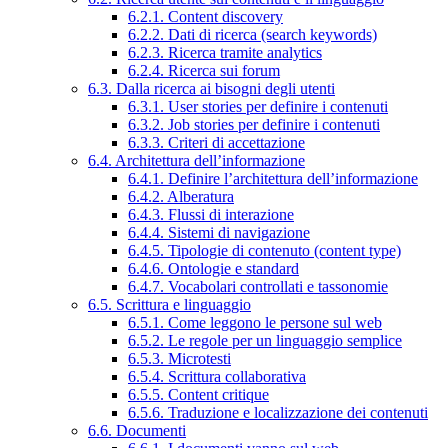
6.2.1. Content discovery
6.2.2. Dati di ricerca (search keywords)
6.2.3. Ricerca tramite analytics
6.2.4. Ricerca sui forum
6.3. Dalla ricerca ai bisogni degli utenti
6.3.1. User stories per definire i contenuti
6.3.2. Job stories per definire i contenuti
6.3.3. Criteri di accettazione
6.4. Architettura dell’informazione
6.4.1. Definire l’architettura dell’informazione
6.4.2. Alberatura
6.4.3. Flussi di interazione
6.4.4. Sistemi di navigazione
6.4.5. Tipologie di contenuto (content type)
6.4.6. Ontologie e standard
6.4.7. Vocabolari controllati e tassonomie
6.5. Scrittura e linguaggio
6.5.1. Come leggono le persone sul web
6.5.2. Le regole per un linguaggio semplice
6.5.3. Microtesti
6.5.4. Scrittura collaborativa
6.5.5. Content critique
6.5.6. Traduzione e localizzazione dei contenuti
6.6. Documenti