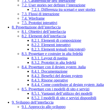
7.1. Caratteristiche dell’interazione
7.2. User stories per definire l’interazione
7.2.1. Differenza tra scenari e user stories
7.3. Flussi di interazione
7.4. Wireframe
7.5. Prototipi interattivi
8. Progettazione dell’interfaccia
8.1. Obiettivi dell’interfaccia
8.2. Elementi dell’interfaccia
8.2.1. Elementi di composizione
8.2.2. Elementi interattivi
8.2.3. Elementi testuali (microtesti)
8.3. Progettare e costruire in alta fedeltà
8.3.1. Layout di pagina
8.3.2. Prototipi in alta fedeltà
8.4. Progettare con il design system .italia
8.4.1. Documentazione
8.4.2. Benefici del design system
8.4.3. Risorse operative
8.4.4. Come contribuire al design system .italia
8.5. Progettare con i modelli di sito e servizi
8.5.1. Vantaggi dell’utilizzo dei modelli
8.5.2. I modelli di sito e servizi disponibili
9. Sviluppo dell’interfaccia
9.1. Approccio allo sviluppo