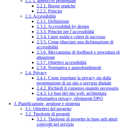
2.2. L’approccio progettuale
2.2.1. Buone pratiche
2.2.2. Principi
2.3. Accessibilità
2.3.1. Definizione
2.3.2. Accessibilità by design
2.3.3. Principi per l’accessibilità
2.3.4. Linee guida e criteri di successo
2.3.5. Come rilasciare una dichiarazione di
accessibilità
2.3.6. Meccanismo di feedback e procedura di
attuazione
2.3.7. Obiettivi accessibilità
2.3.8. Normativa e approfondimenti
2.4. Privacy
2.4.1. Come rispettare la privacy sin dalla
progettazione di un sito o servizio digitale
2.4.2. Richiedi il consenso quando necessario
2.4.3. Le basi del sito web: architettura,
informativa privacy, riferimenti DPO
3. Pianificazione, gestione e strategia
3.1. Obiettivi del progetto
3.2. Tipologie di progetti
3.2.1. Tipologie di progetto in base agli attori
coinvolti nel servizio