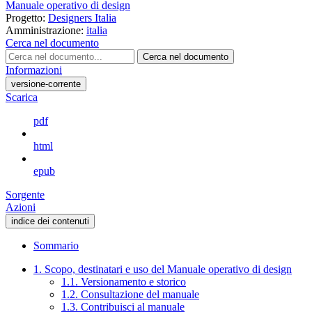
Manuale operativo di design
Progetto:
Designers Italia
Amministrazione:
italia
Cerca nel documento
Cerca nel documento
Informazioni
versione-corrente
Scarica
pdf
html
epub
Sorgente
Azioni
indice dei contenuti
Sommario
1. Scopo, destinatari e uso del Manuale operativo di design
1.1. Versionamento e storico
1.2. Consultazione del manuale
1.3. Contribuisci al manuale