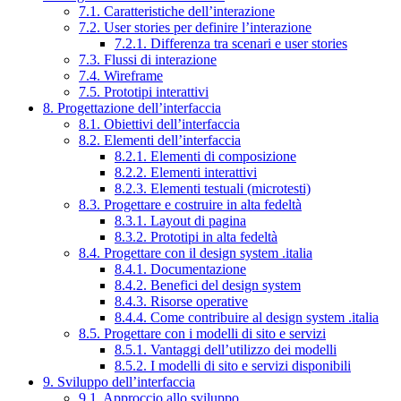
7.1. Caratteristiche dell’interazione
7.2. User stories per definire l’interazione
7.2.1. Differenza tra scenari e user stories
7.3. Flussi di interazione
7.4. Wireframe
7.5. Prototipi interattivi
8. Progettazione dell’interfaccia
8.1. Obiettivi dell’interfaccia
8.2. Elementi dell’interfaccia
8.2.1. Elementi di composizione
8.2.2. Elementi interattivi
8.2.3. Elementi testuali (microtesti)
8.3. Progettare e costruire in alta fedeltà
8.3.1. Layout di pagina
8.3.2. Prototipi in alta fedeltà
8.4. Progettare con il design system .italia
8.4.1. Documentazione
8.4.2. Benefici del design system
8.4.3. Risorse operative
8.4.4. Come contribuire al design system .italia
8.5. Progettare con i modelli di sito e servizi
8.5.1. Vantaggi dell’utilizzo dei modelli
8.5.2. I modelli di sito e servizi disponibili
9. Sviluppo dell’interfaccia
9.1. Approccio allo sviluppo