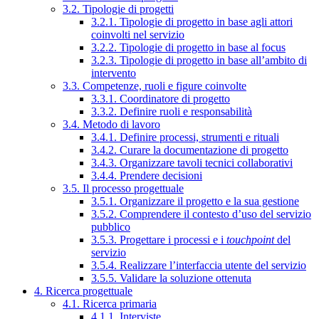
3.2. Tipologie di progetti
3.2.1. Tipologie di progetto in base agli attori
coinvolti nel servizio
3.2.2. Tipologie di progetto in base al focus
3.2.3. Tipologie di progetto in base all’ambito di
intervento
3.3. Competenze, ruoli e figure coinvolte
3.3.1. Coordinatore di progetto
3.3.2. Definire ruoli e responsabilità
3.4. Metodo di lavoro
3.4.1. Definire processi, strumenti e rituali
3.4.2. Curare la documentazione di progetto
3.4.3. Organizzare tavoli tecnici collaborativi
3.4.4. Prendere decisioni
3.5. Il processo progettuale
3.5.1. Organizzare il progetto e la sua gestione
3.5.2. Comprendere il contesto d’uso del servizio
pubblico
3.5.3. Progettare i processi e i
touchpoint
del
servizio
3.5.4. Realizzare l’interfaccia utente del servizio
3.5.5. Validare la soluzione ottenuta
4. Ricerca progettuale
4.1. Ricerca primaria
4.1.1. Interviste