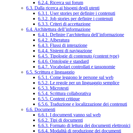
6.2.4. Ricerca sui forum
6.3. Dalla ricerca ai bisogni degli utenti
6.3.1. User stories per definire i contenuti
6.3.2. Job stories per definire i contenuti
6.3.3. Criteri di accettazione
6.4. Architettura dell’informazione
6.4.1. Definire l’architettura dell’informazione
6.4.2. Alberatura
6.4.3. Flussi di interazione
6.4.4. Sistemi di navigazione
6.4.5. Tipologie di contenuto (content type)
6.4.6. Ontologie e standard
6.4.7. Vocabolari controllati e tassonomie
6.5. Scrittura e linguaggio
6.5.1. Come leggono le persone sul web
6.5.2. Le regole per un linguaggio semplice
6.5.3. Microtesti
6.5.4. Scrittura collaborativa
6.5.5. Content critique
6.5.6. Traduzione e localizzazione dei contenuti
6.6. Documenti
6.6.1. I documenti vanno sul web
6.6.2. Tipi di documenti
6.6.3. Formato di lettura dei documenti elettronici
6.6.4. Modalità di produzione dei documenti