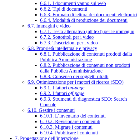
6.6.1. I documenti vanno sul web
6.6.2. Tipi di documenti
6.6.3. Formato di lettura dei documenti elettronici
6.6.4. Modalità di produzione dei documenti
6.7. Immagini e video
6.7.1. Testo alternativo (alt text) per le immagini
6.7.2. Sottotitoli per i video
6.7.3. Trascrizioni per i video
6.8. Proprietà intellettuale e privacy
6.8.1. Pubblicazione di contenuti prodotti dalla
Pubblica Amministrazione
6.8.2. Pubblicazione di contenuti non prodotti
dalla Pubblica Amministrazione
6.8.3. Consenso dei soggetti ritratti
6.9. Ottimizzazione per i motori di ricerca (SEO)
6.9.1. I fattori
on-page
6.9.2. I fattori
off-page
6.9.3. Strumenti di diagnostica SEO: Search
Console
6.10. Gestire i contenuti
6.10.1. L’inventario dei contenuti
6.10.2. Revisionare i contenuti
6.10.3. Migrare i contenuti
6.10.4. Pubblicare i contenuti
7. Progettazione dell’interazione