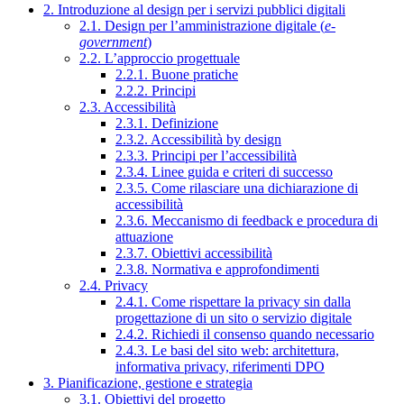
2. Introduzione al design per i servizi pubblici digitali
2.1. Design per l’amministrazione digitale (
e-
government
)
2.2. L’approccio progettuale
2.2.1. Buone pratiche
2.2.2. Principi
2.3. Accessibilità
2.3.1. Definizione
2.3.2. Accessibilità by design
2.3.3. Principi per l’accessibilità
2.3.4. Linee guida e criteri di successo
2.3.5. Come rilasciare una dichiarazione di
accessibilità
2.3.6. Meccanismo di feedback e procedura di
attuazione
2.3.7. Obiettivi accessibilità
2.3.8. Normativa e approfondimenti
2.4. Privacy
2.4.1. Come rispettare la privacy sin dalla
progettazione di un sito o servizio digitale
2.4.2. Richiedi il consenso quando necessario
2.4.3. Le basi del sito web: architettura,
informativa privacy, riferimenti DPO
3. Pianificazione, gestione e strategia
3.1. Obiettivi del progetto