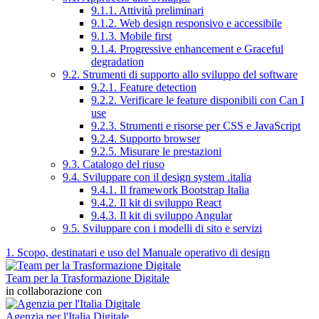
9.1.1. Attività preliminari
9.1.2. Web design responsivo e accessibile
9.1.3. Mobile first
9.1.4. Progressive enhancement e Graceful
degradation
9.2. Strumenti di supporto allo sviluppo del software
9.2.1. Feature detection
9.2.2. Verificare le feature disponibili con Can I
use
9.2.3. Strumenti e risorse per CSS e JavaScript
9.2.4. Supporto browser
9.2.5. Misurare le prestazioni
9.3. Catalogo del riuso
9.4. Sviluppare con il design system .italia
9.4.1. Il framework Bootstrap Italia
9.4.2. Il kit di sviluppo React
9.4.3. Il kit di sviluppo Angular
9.5. Sviluppare con i modelli di sito e servizi
1. Scopo, destinatari e uso del Manuale operativo di design
Team per la Trasformazione Digitale
in collaborazione con
Agenzia per l'Italia Digitale