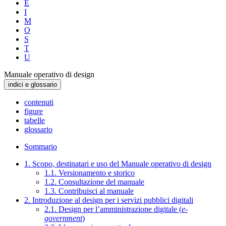
E
I
M
O
S
T
U
Manuale operativo di design
indici e glossario
contenuti
figure
tabelle
glossario
Sommario
1. Scopo, destinatari e uso del Manuale operativo di design
1.1. Versionamento e storico
1.2. Consultazione del manuale
1.3. Contribuisci al manuale
2. Introduzione al design per i servizi pubblici digitali
2.1. Design per l’amministrazione digitale (
e-
government
)