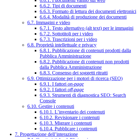
6.6.1. I documenti vanno sul web
6.6.2. Tipi di documenti
6.6.3. Formato di lettura dei documenti elettronici
6.6.4. Modalità di produzione dei documenti
6.7. Immagini e video
6.7.1. Testo alternativo (alt text) per le immagini
6.7.2. Sottotitoli per i video
6.7.3. Trascrizioni per i video
6.8. Proprietà intellettuale e privacy
6.8.1. Pubblicazione di contenuti prodotti dalla
Pubblica Amministrazione
6.8.2. Pubblicazione di contenuti non prodotti
dalla Pubblica Amministrazione
6.8.3. Consenso dei soggetti ritratti
6.9. Ottimizzazione per i motori di ricerca (SEO)
6.9.1. I fattori
on-page
6.9.2. I fattori
off-page
6.9.3. Strumenti di diagnostica SEO: Search
Console
6.10. Gestire i contenuti
6.10.1. L’inventario dei contenuti
6.10.2. Revisionare i contenuti
6.10.3. Migrare i contenuti
6.10.4. Pubblicare i contenuti
7. Progettazione dell’interazione