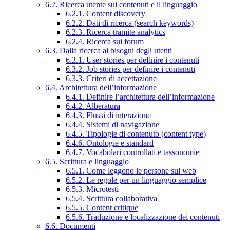
6.2. Ricerca utente sui contenuti e il linguaggio
6.2.1. Content discovery
6.2.2. Dati di ricerca (search keywords)
6.2.3. Ricerca tramite analytics
6.2.4. Ricerca sui forum
6.3. Dalla ricerca ai bisogni degli utenti
6.3.1. User stories per definire i contenuti
6.3.2. Job stories per definire i contenuti
6.3.3. Criteri di accettazione
6.4. Architettura dell’informazione
6.4.1. Definire l’architettura dell’informazione
6.4.2. Alberatura
6.4.3. Flussi di interazione
6.4.4. Sistemi di navigazione
6.4.5. Tipologie di contenuto (content type)
6.4.6. Ontologie e standard
6.4.7. Vocabolari controllati e tassonomie
6.5. Scrittura e linguaggio
6.5.1. Come leggono le persone sul web
6.5.2. Le regole per un linguaggio semplice
6.5.3. Microtesti
6.5.4. Scrittura collaborativa
6.5.5. Content critique
6.5.6. Traduzione e localizzazione dei contenuti
6.6. Documenti