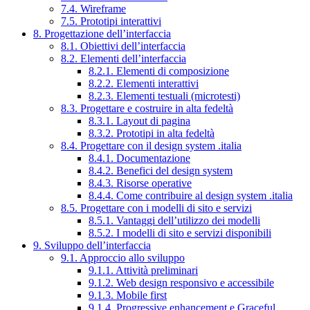
7.4. Wireframe
7.5. Prototipi interattivi
8. Progettazione dell’interfaccia
8.1. Obiettivi dell’interfaccia
8.2. Elementi dell’interfaccia
8.2.1. Elementi di composizione
8.2.2. Elementi interattivi
8.2.3. Elementi testuali (microtesti)
8.3. Progettare e costruire in alta fedeltà
8.3.1. Layout di pagina
8.3.2. Prototipi in alta fedeltà
8.4. Progettare con il design system .italia
8.4.1. Documentazione
8.4.2. Benefici del design system
8.4.3. Risorse operative
8.4.4. Come contribuire al design system .italia
8.5. Progettare con i modelli di sito e servizi
8.5.1. Vantaggi dell’utilizzo dei modelli
8.5.2. I modelli di sito e servizi disponibili
9. Sviluppo dell’interfaccia
9.1. Approccio allo sviluppo
9.1.1. Attività preliminari
9.1.2. Web design responsivo e accessibile
9.1.3. Mobile first
9.1.4. Progressive enhancement e Graceful