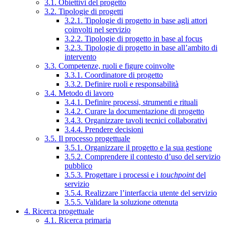
3.1. Obiettivi del progetto
3.2. Tipologie di progetti
3.2.1. Tipologie di progetto in base agli attori
coinvolti nel servizio
3.2.2. Tipologie di progetto in base al focus
3.2.3. Tipologie di progetto in base all’ambito di
intervento
3.3. Competenze, ruoli e figure coinvolte
3.3.1. Coordinatore di progetto
3.3.2. Definire ruoli e responsabilità
3.4. Metodo di lavoro
3.4.1. Definire processi, strumenti e rituali
3.4.2. Curare la documentazione di progetto
3.4.3. Organizzare tavoli tecnici collaborativi
3.4.4. Prendere decisioni
3.5. Il processo progettuale
3.5.1. Organizzare il progetto e la sua gestione
3.5.2. Comprendere il contesto d’uso del servizio
pubblico
3.5.3. Progettare i processi e i
touchpoint
del
servizio
3.5.4. Realizzare l’interfaccia utente del servizio
3.5.5. Validare la soluzione ottenuta
4. Ricerca progettuale
4.1. Ricerca primaria