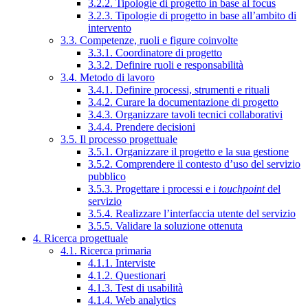
3.2.2. Tipologie di progetto in base al focus
3.2.3. Tipologie di progetto in base all’ambito di
intervento
3.3. Competenze, ruoli e figure coinvolte
3.3.1. Coordinatore di progetto
3.3.2. Definire ruoli e responsabilità
3.4. Metodo di lavoro
3.4.1. Definire processi, strumenti e rituali
3.4.2. Curare la documentazione di progetto
3.4.3. Organizzare tavoli tecnici collaborativi
3.4.4. Prendere decisioni
3.5. Il processo progettuale
3.5.1. Organizzare il progetto e la sua gestione
3.5.2. Comprendere il contesto d’uso del servizio
pubblico
3.5.3. Progettare i processi e i
touchpoint
del
servizio
3.5.4. Realizzare l’interfaccia utente del servizio
3.5.5. Validare la soluzione ottenuta
4. Ricerca progettuale
4.1. Ricerca primaria
4.1.1. Interviste
4.1.2. Questionari
4.1.3. Test di usabilità
4.1.4. Web analytics