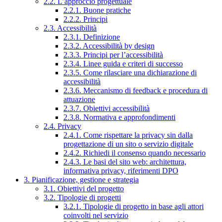
2.2. L’approccio progettuale
2.2.1. Buone pratiche
2.2.2. Principi
2.3. Accessibilità
2.3.1. Definizione
2.3.2. Accessibilità by design
2.3.3. Principi per l’accessibilità
2.3.4. Linee guida e criteri di successo
2.3.5. Come rilasciare una dichiarazione di
accessibilità
2.3.6. Meccanismo di feedback e procedura di
attuazione
2.3.7. Obiettivi accessibilità
2.3.8. Normativa e approfondimenti
2.4. Privacy
2.4.1. Come rispettare la privacy sin dalla
progettazione di un sito o servizio digitale
2.4.2. Richiedi il consenso quando necessario
2.4.3. Le basi del sito web: architettura,
informativa privacy, riferimenti DPO
3. Pianificazione, gestione e strategia
3.1. Obiettivi del progetto
3.2. Tipologie di progetti
3.2.1. Tipologie di progetto in base agli attori
coinvolti nel servizio