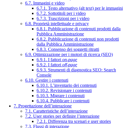
6.7. Immagini e video
6.7.1. Testo alternativo (alt text) per le immagini
6.7.2. Sottotitoli per i video
6.7.3. Trascrizioni per i video
6.8. Proprietà intellettuale e privacy
6.8.1. Pubblicazione di contenuti prodotti dalla
Pubblica Amministrazione
6.8.2. Pubblicazione di contenuti non prodotti
dalla Pubblica Amministrazione
6.8.3. Consenso dei soggetti ritratti
6.9. Ottimizzazione per i motori di ricerca (SEO)
6.9.1. I fattori
on-page
6.9.2. I fattori
off-page
6.9.3. Strumenti di diagnostica SEO: Search
Console
6.10. Gestire i contenuti
6.10.1. L’inventario dei contenuti
6.10.2. Revisionare i contenuti
6.10.3. Migrare i contenuti
6.10.4. Pubblicare i contenuti
7. Progettazione dell’interazione
7.1. Caratteristiche dell’interazione
7.2. User stories per definire l’interazione
7.2.1. Differenza tra scenari e user stories
7.3. Flussi di interazione