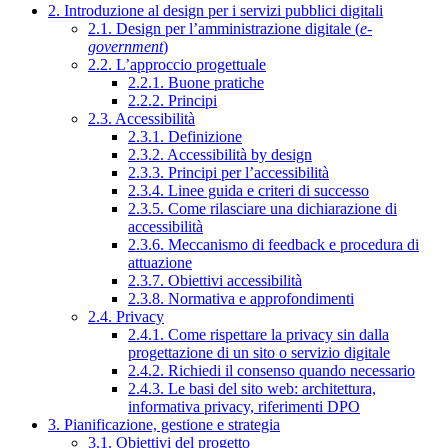
2. Introduzione al design per i servizi pubblici digitali
2.1. Design per l’amministrazione digitale (
e-
government
)
2.2. L’approccio progettuale
2.2.1. Buone pratiche
2.2.2. Principi
2.3. Accessibilità
2.3.1. Definizione
2.3.2. Accessibilità by design
2.3.3. Principi per l’accessibilità
2.3.4. Linee guida e criteri di successo
2.3.5. Come rilasciare una dichiarazione di
accessibilità
2.3.6. Meccanismo di feedback e procedura di
attuazione
2.3.7. Obiettivi accessibilità
2.3.8. Normativa e approfondimenti
2.4. Privacy
2.4.1. Come rispettare la privacy sin dalla
progettazione di un sito o servizio digitale
2.4.2. Richiedi il consenso quando necessario
2.4.3. Le basi del sito web: architettura,
informativa privacy, riferimenti DPO
3. Pianificazione, gestione e strategia
3.1. Obiettivi del progetto