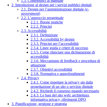
1.3. Contribuisci al manuale
2. Introduzione al design per i servizi pubblici digitali
2.1. Design per l’amministrazione digitale (
e-
government
)
2.2. L’approccio progettuale
2.2.1. Buone pratiche
2.2.2. Principi
2.3. Accessibilità
2.3.1. Definizione
2.3.2. Accessibilità by design
2.3.3. Principi per l’accessibilità
2.3.4. Linee guida e criteri di successo
2.3.5. Come rilasciare una dichiarazione di
accessibilità
2.3.6. Meccanismo di feedback e procedura di
attuazione
2.3.7. Obiettivi accessibilità
2.3.8. Normativa e approfondimenti
2.4. Privacy
2.4.1. Come rispettare la privacy sin dalla
progettazione di un sito o servizio digitale
2.4.2. Richiedi il consenso quando necessario
2.4.3. Le basi del sito web: architettura,
informativa privacy, riferimenti DPO
3. Pianificazione, gestione e strategia