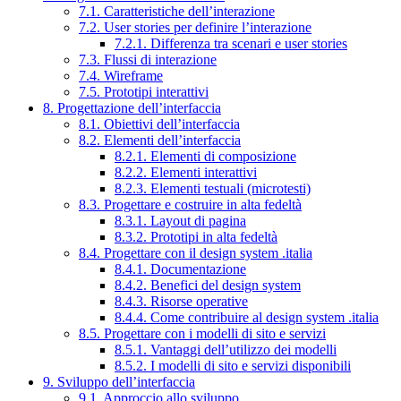
7.1. Caratteristiche dell’interazione
7.2. User stories per definire l’interazione
7.2.1. Differenza tra scenari e user stories
7.3. Flussi di interazione
7.4. Wireframe
7.5. Prototipi interattivi
8. Progettazione dell’interfaccia
8.1. Obiettivi dell’interfaccia
8.2. Elementi dell’interfaccia
8.2.1. Elementi di composizione
8.2.2. Elementi interattivi
8.2.3. Elementi testuali (microtesti)
8.3. Progettare e costruire in alta fedeltà
8.3.1. Layout di pagina
8.3.2. Prototipi in alta fedeltà
8.4. Progettare con il design system .italia
8.4.1. Documentazione
8.4.2. Benefici del design system
8.4.3. Risorse operative
8.4.4. Come contribuire al design system .italia
8.5. Progettare con i modelli di sito e servizi
8.5.1. Vantaggi dell’utilizzo dei modelli
8.5.2. I modelli di sito e servizi disponibili
9. Sviluppo dell’interfaccia
9.1. Approccio allo sviluppo