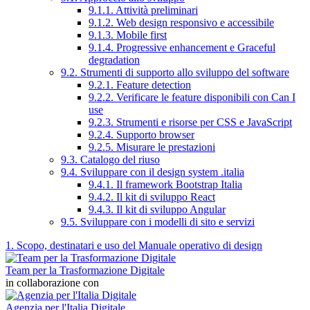
9.1.1. Attività preliminari
9.1.2. Web design responsivo e accessibile
9.1.3. Mobile first
9.1.4. Progressive enhancement e Graceful
degradation
9.2. Strumenti di supporto allo sviluppo del software
9.2.1. Feature detection
9.2.2. Verificare le feature disponibili con Can I
use
9.2.3. Strumenti e risorse per CSS e JavaScript
9.2.4. Supporto browser
9.2.5. Misurare le prestazioni
9.3. Catalogo del riuso
9.4. Sviluppare con il design system .italia
9.4.1. Il framework Bootstrap Italia
9.4.2. Il kit di sviluppo React
9.4.3. Il kit di sviluppo Angular
9.5. Sviluppare con i modelli di sito e servizi
1. Scopo, destinatari e uso del Manuale operativo di design
Team per la Trasformazione Digitale
in collaborazione con
Agenzia per l'Italia Digitale