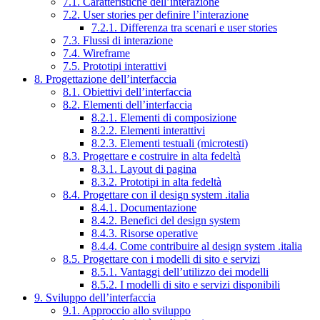
7.1. Caratteristiche dell’interazione
7.2. User stories per definire l’interazione
7.2.1. Differenza tra scenari e user stories
7.3. Flussi di interazione
7.4. Wireframe
7.5. Prototipi interattivi
8. Progettazione dell’interfaccia
8.1. Obiettivi dell’interfaccia
8.2. Elementi dell’interfaccia
8.2.1. Elementi di composizione
8.2.2. Elementi interattivi
8.2.3. Elementi testuali (microtesti)
8.3. Progettare e costruire in alta fedeltà
8.3.1. Layout di pagina
8.3.2. Prototipi in alta fedeltà
8.4. Progettare con il design system .italia
8.4.1. Documentazione
8.4.2. Benefici del design system
8.4.3. Risorse operative
8.4.4. Come contribuire al design system .italia
8.5. Progettare con i modelli di sito e servizi
8.5.1. Vantaggi dell’utilizzo dei modelli
8.5.2. I modelli di sito e servizi disponibili
9. Sviluppo dell’interfaccia
9.1. Approccio allo sviluppo