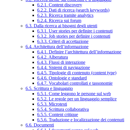
6.2.1. Content discovery
6.2.2. Dati di ricerca (search keywords)
6.2.3. Ricerca tramite analytics
6.2.4. Ricerca sui forum
6.3. Dalla ricerca ai bisogni degli utenti
6.3.1. User stories per definire i contenuti
6.3.2. Job stories per definire i contenuti
6.3.3. Criteri di accettazione
6.4. Architettura dell’informazione
6.4.1. Definire l’architettura dell’informazione
6.4.2. Alberatura
6.4.3. Flussi di interazione
6.4.4. Sistemi di navigazione
6.4.5. Tipologie di contenuto (content type)
6.4.6. Ontologie e standard
6.4.7. Vocabolari controllati e tassonomie
6.5. Scrittura e linguaggio
6.5.1. Come leggono le persone sul web
6.5.2. Le regole per un linguaggio semplice
6.5.3. Microtesti
6.5.4. Scrittura collaborativa
6.5.5. Content critique
6.5.6. Traduzione e localizzazione dei contenuti
6.6. Documenti