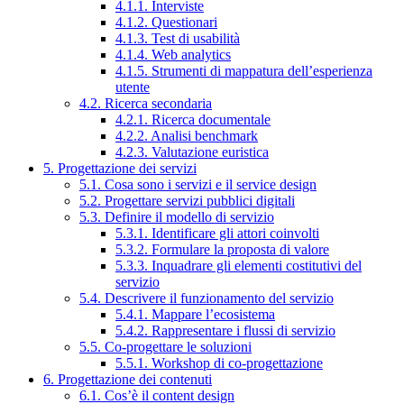
4.1.1. Interviste
4.1.2. Questionari
4.1.3. Test di usabilità
4.1.4. Web analytics
4.1.5. Strumenti di mappatura dell’esperienza
utente
4.2. Ricerca secondaria
4.2.1. Ricerca documentale
4.2.2. Analisi benchmark
4.2.3. Valutazione euristica
5. Progettazione dei servizi
5.1. Cosa sono i servizi e il service design
5.2. Progettare servizi pubblici digitali
5.3. Definire il modello di servizio
5.3.1. Identificare gli attori coinvolti
5.3.2. Formulare la proposta di valore
5.3.3. Inquadrare gli elementi costitutivi del
servizio
5.4. Descrivere il funzionamento del servizio
5.4.1. Mappare l’ecosistema
5.4.2. Rappresentare i flussi di servizio
5.5. Co-progettare le soluzioni
5.5.1. Workshop di co-progettazione
6. Progettazione dei contenuti
6.1. Cos’è il content design