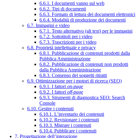
6.6.1. I documenti vanno sul web
6.6.2. Tipi di documenti
6.6.3. Formato di lettura dei documenti elettronici
6.6.4. Modalità di produzione dei documenti
6.7. Immagini e video
6.7.1. Testo alternativo (alt text) per le immagini
6.7.2. Sottotitoli per i video
6.7.3. Trascrizioni per i video
6.8. Proprietà intellettuale e privacy
6.8.1. Pubblicazione di contenuti prodotti dalla
Pubblica Amministrazione
6.8.2. Pubblicazione di contenuti non prodotti
dalla Pubblica Amministrazione
6.8.3. Consenso dei soggetti ritratti
6.9. Ottimizzazione per i motori di ricerca (SEO)
6.9.1. I fattori
on-page
6.9.2. I fattori
off-page
6.9.3. Strumenti di diagnostica SEO: Search
Console
6.10. Gestire i contenuti
6.10.1. L’inventario dei contenuti
6.10.2. Revisionare i contenuti
6.10.3. Migrare i contenuti
6.10.4. Pubblicare i contenuti
7. Progettazione dell’interazione