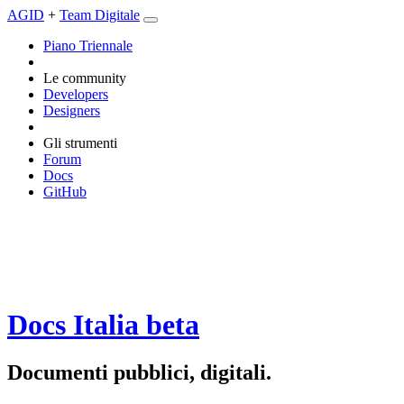
AGID
+
Team Digitale
Piano Triennale
Le community
Developers
Designers
Gli strumenti
Forum
Docs
GitHub
Docs Italia
beta
Documenti pubblici, digitali.