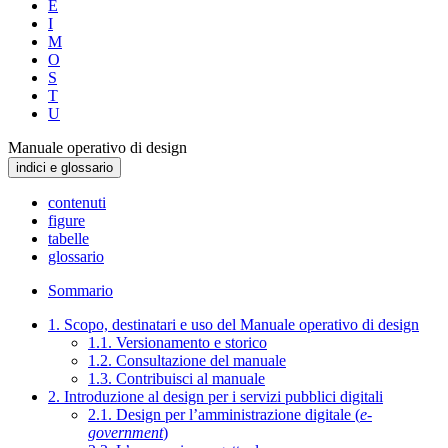
E
I
M
O
S
T
U
Manuale operativo di design
indici e glossario
contenuti
figure
tabelle
glossario
Sommario
1. Scopo, destinatari e uso del Manuale operativo di design
1.1. Versionamento e storico
1.2. Consultazione del manuale
1.3. Contribuisci al manuale
2. Introduzione al design per i servizi pubblici digitali
2.1. Design per l’amministrazione digitale (
e-
government
)