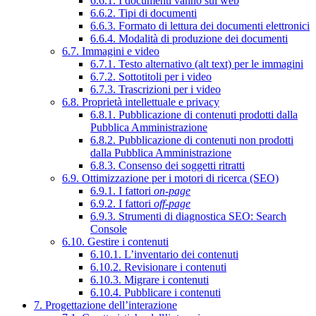
6.6.1. I documenti vanno sul web
6.6.2. Tipi di documenti
6.6.3. Formato di lettura dei documenti elettronici
6.6.4. Modalità di produzione dei documenti
6.7. Immagini e video
6.7.1. Testo alternativo (alt text) per le immagini
6.7.2. Sottotitoli per i video
6.7.3. Trascrizioni per i video
6.8. Proprietà intellettuale e privacy
6.8.1. Pubblicazione di contenuti prodotti dalla
Pubblica Amministrazione
6.8.2. Pubblicazione di contenuti non prodotti
dalla Pubblica Amministrazione
6.8.3. Consenso dei soggetti ritratti
6.9. Ottimizzazione per i motori di ricerca (SEO)
6.9.1. I fattori
on-page
6.9.2. I fattori
off-page
6.9.3. Strumenti di diagnostica SEO: Search
Console
6.10. Gestire i contenuti
6.10.1. L’inventario dei contenuti
6.10.2. Revisionare i contenuti
6.10.3. Migrare i contenuti
6.10.4. Pubblicare i contenuti
7. Progettazione dell’interazione