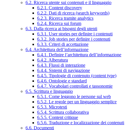
6.2. Ricerca utente sui contenuti e il linguaggio
6.2.1. Content discovery
6.2.2. Dati di ricerca (search keywords)
6.2.3. Ricerca tramite analytics
6.2.4. Ricerca sui forum
6.3. Dalla ricerca ai bisogni degli utenti
6.3.1. User stories per definire i contenuti
6.3.2. Job stories per definire i contenuti
6.3.3. Criteri di accettazione
6.4. Architettura dell’informazione
6.4.1. Definire l’architettura dell’informazione
6.4.2. Alberatura
6.4.3. Flussi di interazione
6.4.4. Sistemi di navigazione
6.4.5. Tipologie di contenuto (content type)
6.4.6. Ontologie e standard
6.4.7. Vocabolari controllati e tassonomie
6.5. Scrittura e linguaggio
6.5.1. Come leggono le persone sul web
6.5.2. Le regole per un linguaggio semplice
6.5.3. Microtesti
6.5.4. Scrittura collaborativa
6.5.5. Content critique
6.5.6. Traduzione e localizzazione dei contenuti
6.6. Documenti