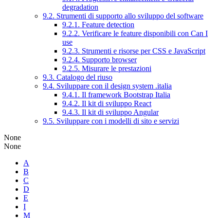
degradation
9.2. Strumenti di supporto allo sviluppo del software
9.2.1. Feature detection
9.2.2. Verificare le feature disponibili con Can I
use
9.2.3. Strumenti e risorse per CSS e JavaScript
9.2.4. Supporto browser
9.2.5. Misurare le prestazioni
9.3. Catalogo del riuso
9.4. Sviluppare con il design system .italia
9.4.1. Il framework Bootstrap Italia
9.4.2. Il kit di sviluppo React
9.4.3. Il kit di sviluppo Angular
9.5. Sviluppare con i modelli di sito e servizi
None
None
A
B
C
D
E
I
M