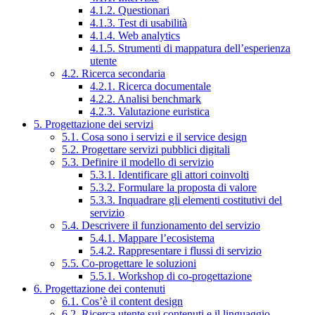
4.1.2. Questionari
4.1.3. Test di usabilità
4.1.4. Web analytics
4.1.5. Strumenti di mappatura dell’esperienza
utente
4.2. Ricerca secondaria
4.2.1. Ricerca documentale
4.2.2. Analisi benchmark
4.2.3. Valutazione euristica
5. Progettazione dei servizi
5.1. Cosa sono i servizi e il service design
5.2. Progettare servizi pubblici digitali
5.3. Definire il modello di servizio
5.3.1. Identificare gli attori coinvolti
5.3.2. Formulare la proposta di valore
5.3.3. Inquadrare gli elementi costitutivi del
servizio
5.4. Descrivere il funzionamento del servizio
5.4.1. Mappare l’ecosistema
5.4.2. Rappresentare i flussi di servizio
5.5. Co-progettare le soluzioni
5.5.1. Workshop di co-progettazione
6. Progettazione dei contenuti
6.1. Cos’è il content design
6.2. Ricerca utente sui contenuti e il linguaggio