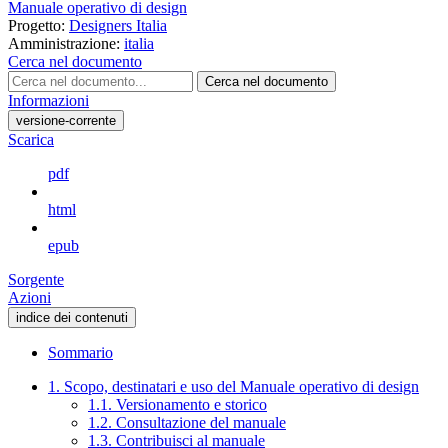
Manuale operativo di design
Progetto:
Designers Italia
Amministrazione:
italia
Cerca nel documento
Cerca nel documento
Informazioni
versione-corrente
Scarica
pdf
html
epub
Sorgente
Azioni
indice dei contenuti
Sommario
1. Scopo, destinatari e uso del Manuale operativo di design
1.1. Versionamento e storico
1.2. Consultazione del manuale
1.3. Contribuisci al manuale