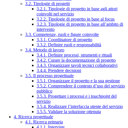
3.2. Tipologie di progetti
3.2.1. Tipologie di progetto in base agli attori
coinvolti nel servizio
3.2.2. Tipologie di progetto in base al focus
3.2.3. Tipologie di progetto in base all’ambito di
intervento
3.3. Competenze, ruoli e figure coinvolte
3.3.1. Coordinatore di progetto
3.3.2. Definire ruoli e responsabilità
3.4. Metodo di lavoro
3.4.1. Definire processi, strumenti e rituali
3.4.2. Curare la documentazione di progetto
3.4.3. Organizzare tavoli tecnici collaborativi
3.4.4. Prendere decisioni
3.5. Il processo progettuale
3.5.1. Organizzare il progetto e la sua gestione
3.5.2. Comprendere il contesto d’uso del servizio
pubblico
3.5.3. Progettare i processi e i
touchpoint
del
servizio
3.5.4. Realizzare l’interfaccia utente del servizio
3.5.5. Validare la soluzione ottenuta
4. Ricerca progettuale
4.1. Ricerca primaria
4.1.1. Interviste