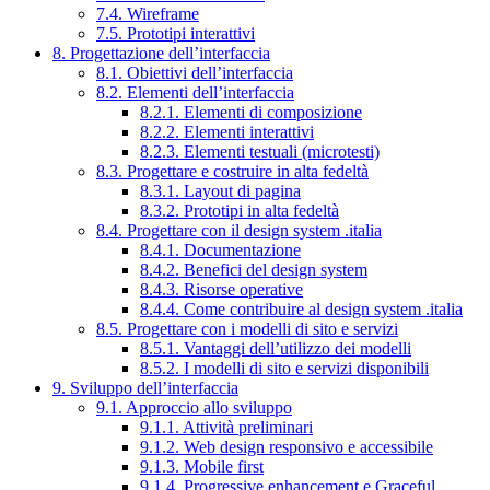
7.4. Wireframe
7.5. Prototipi interattivi
8. Progettazione dell’interfaccia
8.1. Obiettivi dell’interfaccia
8.2. Elementi dell’interfaccia
8.2.1. Elementi di composizione
8.2.2. Elementi interattivi
8.2.3. Elementi testuali (microtesti)
8.3. Progettare e costruire in alta fedeltà
8.3.1. Layout di pagina
8.3.2. Prototipi in alta fedeltà
8.4. Progettare con il design system .italia
8.4.1. Documentazione
8.4.2. Benefici del design system
8.4.3. Risorse operative
8.4.4. Come contribuire al design system .italia
8.5. Progettare con i modelli di sito e servizi
8.5.1. Vantaggi dell’utilizzo dei modelli
8.5.2. I modelli di sito e servizi disponibili
9. Sviluppo dell’interfaccia
9.1. Approccio allo sviluppo
9.1.1. Attività preliminari
9.1.2. Web design responsivo e accessibile
9.1.3. Mobile first
9.1.4. Progressive enhancement e Graceful