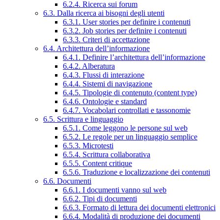
6.2.4. Ricerca sui forum
6.3. Dalla ricerca ai bisogni degli utenti
6.3.1. User stories per definire i contenuti
6.3.2. Job stories per definire i contenuti
6.3.3. Criteri di accettazione
6.4. Architettura dell’informazione
6.4.1. Definire l’architettura dell’informazione
6.4.2. Alberatura
6.4.3. Flussi di interazione
6.4.4. Sistemi di navigazione
6.4.5. Tipologie di contenuto (content type)
6.4.6. Ontologie e standard
6.4.7. Vocabolari controllati e tassonomie
6.5. Scrittura e linguaggio
6.5.1. Come leggono le persone sul web
6.5.2. Le regole per un linguaggio semplice
6.5.3. Microtesti
6.5.4. Scrittura collaborativa
6.5.5. Content critique
6.5.6. Traduzione e localizzazione dei contenuti
6.6. Documenti
6.6.1. I documenti vanno sul web
6.6.2. Tipi di documenti
6.6.3. Formato di lettura dei documenti elettronici
6.6.4. Modalità di produzione dei documenti