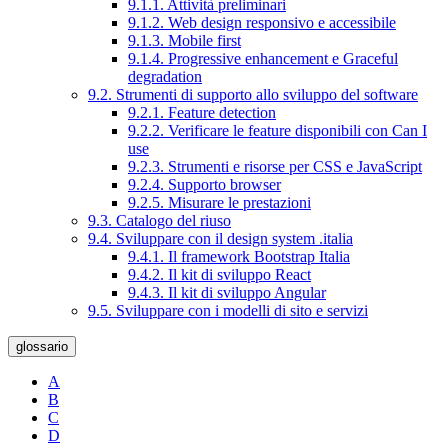
9.1.1. Attività preliminari
9.1.2. Web design responsivo e accessibile
9.1.3. Mobile first
9.1.4. Progressive enhancement e Graceful
degradation
9.2. Strumenti di supporto allo sviluppo del software
9.2.1. Feature detection
9.2.2. Verificare le feature disponibili con Can I
use
9.2.3. Strumenti e risorse per CSS e JavaScript
9.2.4. Supporto browser
9.2.5. Misurare le prestazioni
9.3. Catalogo del riuso
9.4. Sviluppare con il design system .italia
9.4.1. Il framework Bootstrap Italia
9.4.2. Il kit di sviluppo React
9.4.3. Il kit di sviluppo Angular
9.5. Sviluppare con i modelli di sito e servizi
glossario
A
B
C
D