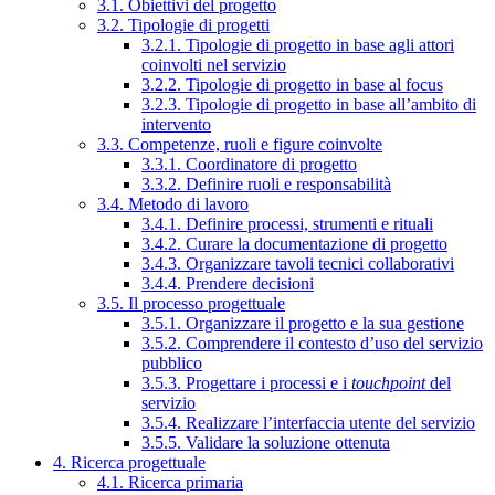
3.1. Obiettivi del progetto
3.2. Tipologie di progetti
3.2.1. Tipologie di progetto in base agli attori
coinvolti nel servizio
3.2.2. Tipologie di progetto in base al focus
3.2.3. Tipologie di progetto in base all’ambito di
intervento
3.3. Competenze, ruoli e figure coinvolte
3.3.1. Coordinatore di progetto
3.3.2. Definire ruoli e responsabilità
3.4. Metodo di lavoro
3.4.1. Definire processi, strumenti e rituali
3.4.2. Curare la documentazione di progetto
3.4.3. Organizzare tavoli tecnici collaborativi
3.4.4. Prendere decisioni
3.5. Il processo progettuale
3.5.1. Organizzare il progetto e la sua gestione
3.5.2. Comprendere il contesto d’uso del servizio
pubblico
3.5.3. Progettare i processi e i
touchpoint
del
servizio
3.5.4. Realizzare l’interfaccia utente del servizio
3.5.5. Validare la soluzione ottenuta
4. Ricerca progettuale
4.1. Ricerca primaria