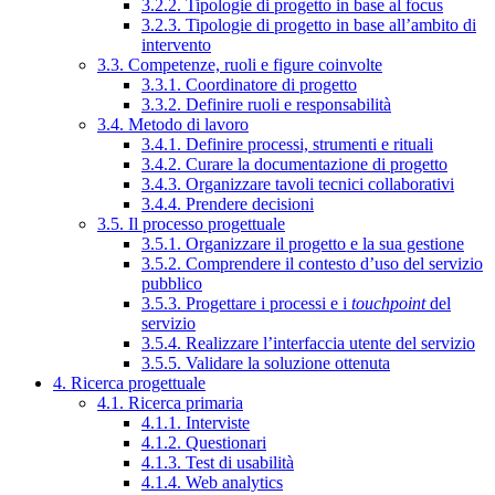
3.2.2. Tipologie di progetto in base al focus
3.2.3. Tipologie di progetto in base all’ambito di
intervento
3.3. Competenze, ruoli e figure coinvolte
3.3.1. Coordinatore di progetto
3.3.2. Definire ruoli e responsabilità
3.4. Metodo di lavoro
3.4.1. Definire processi, strumenti e rituali
3.4.2. Curare la documentazione di progetto
3.4.3. Organizzare tavoli tecnici collaborativi
3.4.4. Prendere decisioni
3.5. Il processo progettuale
3.5.1. Organizzare il progetto e la sua gestione
3.5.2. Comprendere il contesto d’uso del servizio
pubblico
3.5.3. Progettare i processi e i
touchpoint
del
servizio
3.5.4. Realizzare l’interfaccia utente del servizio
3.5.5. Validare la soluzione ottenuta
4. Ricerca progettuale
4.1. Ricerca primaria
4.1.1. Interviste
4.1.2. Questionari
4.1.3. Test di usabilità
4.1.4. Web analytics