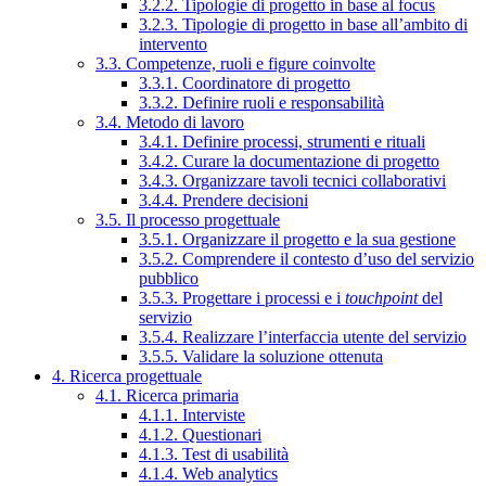
3.2.2. Tipologie di progetto in base al focus
3.2.3. Tipologie di progetto in base all’ambito di
intervento
3.3. Competenze, ruoli e figure coinvolte
3.3.1. Coordinatore di progetto
3.3.2. Definire ruoli e responsabilità
3.4. Metodo di lavoro
3.4.1. Definire processi, strumenti e rituali
3.4.2. Curare la documentazione di progetto
3.4.3. Organizzare tavoli tecnici collaborativi
3.4.4. Prendere decisioni
3.5. Il processo progettuale
3.5.1. Organizzare il progetto e la sua gestione
3.5.2. Comprendere il contesto d’uso del servizio
pubblico
3.5.3. Progettare i processi e i
touchpoint
del
servizio
3.5.4. Realizzare l’interfaccia utente del servizio
3.5.5. Validare la soluzione ottenuta
4. Ricerca progettuale
4.1. Ricerca primaria
4.1.1. Interviste
4.1.2. Questionari
4.1.3. Test di usabilità
4.1.4. Web analytics