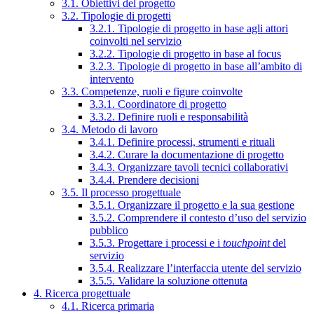
3.1. Obiettivi del progetto
3.2. Tipologie di progetti
3.2.1. Tipologie di progetto in base agli attori
coinvolti nel servizio
3.2.2. Tipologie di progetto in base al focus
3.2.3. Tipologie di progetto in base all’ambito di
intervento
3.3. Competenze, ruoli e figure coinvolte
3.3.1. Coordinatore di progetto
3.3.2. Definire ruoli e responsabilità
3.4. Metodo di lavoro
3.4.1. Definire processi, strumenti e rituali
3.4.2. Curare la documentazione di progetto
3.4.3. Organizzare tavoli tecnici collaborativi
3.4.4. Prendere decisioni
3.5. Il processo progettuale
3.5.1. Organizzare il progetto e la sua gestione
3.5.2. Comprendere il contesto d’uso del servizio
pubblico
3.5.3. Progettare i processi e i
touchpoint
del
servizio
3.5.4. Realizzare l’interfaccia utente del servizio
3.5.5. Validare la soluzione ottenuta
4. Ricerca progettuale
4.1. Ricerca primaria