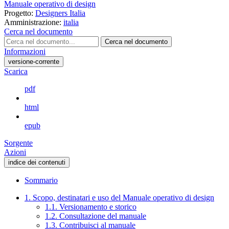
Manuale operativo di design
Progetto:
Designers Italia
Amministrazione:
italia
Cerca nel documento
Cerca nel documento
Informazioni
versione-corrente
Scarica
pdf
html
epub
Sorgente
Azioni
indice dei contenuti
Sommario
1. Scopo, destinatari e uso del Manuale operativo di design
1.1. Versionamento e storico
1.2. Consultazione del manuale
1.3. Contribuisci al manuale