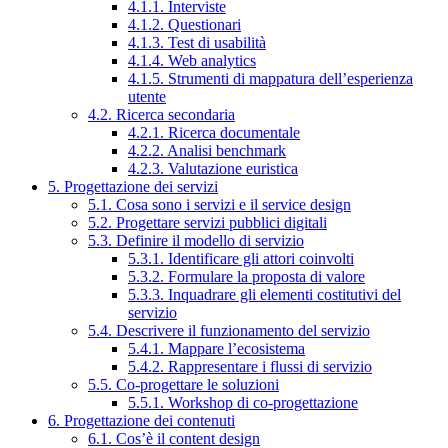
4.1.1. Interviste
4.1.2. Questionari
4.1.3. Test di usabilità
4.1.4. Web analytics
4.1.5. Strumenti di mappatura dell’esperienza
utente
4.2. Ricerca secondaria
4.2.1. Ricerca documentale
4.2.2. Analisi benchmark
4.2.3. Valutazione euristica
5. Progettazione dei servizi
5.1. Cosa sono i servizi e il service design
5.2. Progettare servizi pubblici digitali
5.3. Definire il modello di servizio
5.3.1. Identificare gli attori coinvolti
5.3.2. Formulare la proposta di valore
5.3.3. Inquadrare gli elementi costitutivi del
servizio
5.4. Descrivere il funzionamento del servizio
5.4.1. Mappare l’ecosistema
5.4.2. Rappresentare i flussi di servizio
5.5. Co-progettare le soluzioni
5.5.1. Workshop di co-progettazione
6. Progettazione dei contenuti
6.1. Cos’è il content design