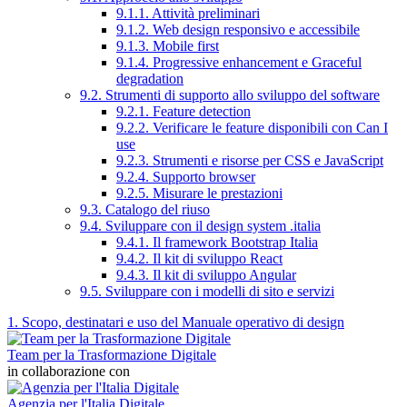
9.1.1. Attività preliminari
9.1.2. Web design responsivo e accessibile
9.1.3. Mobile first
9.1.4. Progressive enhancement e Graceful
degradation
9.2. Strumenti di supporto allo sviluppo del software
9.2.1. Feature detection
9.2.2. Verificare le feature disponibili con Can I
use
9.2.3. Strumenti e risorse per CSS e JavaScript
9.2.4. Supporto browser
9.2.5. Misurare le prestazioni
9.3. Catalogo del riuso
9.4. Sviluppare con il design system .italia
9.4.1. Il framework Bootstrap Italia
9.4.2. Il kit di sviluppo React
9.4.3. Il kit di sviluppo Angular
9.5. Sviluppare con i modelli di sito e servizi
1. Scopo, destinatari e uso del Manuale operativo di design
Team per la Trasformazione Digitale
in collaborazione con
Agenzia per l'Italia Digitale