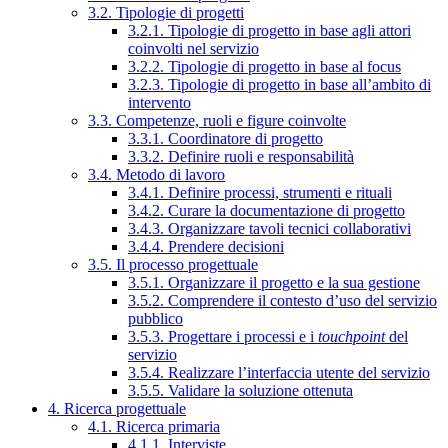
3.2. Tipologie di progetti
3.2.1. Tipologie di progetto in base agli attori
coinvolti nel servizio
3.2.2. Tipologie di progetto in base al focus
3.2.3. Tipologie di progetto in base all’ambito di
intervento
3.3. Competenze, ruoli e figure coinvolte
3.3.1. Coordinatore di progetto
3.3.2. Definire ruoli e responsabilità
3.4. Metodo di lavoro
3.4.1. Definire processi, strumenti e rituali
3.4.2. Curare la documentazione di progetto
3.4.3. Organizzare tavoli tecnici collaborativi
3.4.4. Prendere decisioni
3.5. Il processo progettuale
3.5.1. Organizzare il progetto e la sua gestione
3.5.2. Comprendere il contesto d’uso del servizio
pubblico
3.5.3. Progettare i processi e i
touchpoint
del
servizio
3.5.4. Realizzare l’interfaccia utente del servizio
3.5.5. Validare la soluzione ottenuta
4. Ricerca progettuale
4.1. Ricerca primaria
4.1.1. Interviste