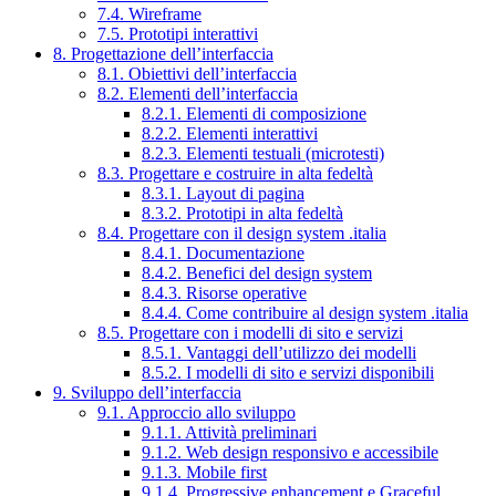
7.4. Wireframe
7.5. Prototipi interattivi
8. Progettazione dell’interfaccia
8.1. Obiettivi dell’interfaccia
8.2. Elementi dell’interfaccia
8.2.1. Elementi di composizione
8.2.2. Elementi interattivi
8.2.3. Elementi testuali (microtesti)
8.3. Progettare e costruire in alta fedeltà
8.3.1. Layout di pagina
8.3.2. Prototipi in alta fedeltà
8.4. Progettare con il design system .italia
8.4.1. Documentazione
8.4.2. Benefici del design system
8.4.3. Risorse operative
8.4.4. Come contribuire al design system .italia
8.5. Progettare con i modelli di sito e servizi
8.5.1. Vantaggi dell’utilizzo dei modelli
8.5.2. I modelli di sito e servizi disponibili
9. Sviluppo dell’interfaccia
9.1. Approccio allo sviluppo
9.1.1. Attività preliminari
9.1.2. Web design responsivo e accessibile
9.1.3. Mobile first
9.1.4. Progressive enhancement e Graceful