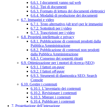
6.6.1. I documenti vanno sul web
6.6.2. Tipi di documenti
6.6.3. Formato di lettura dei documenti elettronici
6.6.4. Modalità di produzione dei documenti
6.7. Immagini e video
6.7.1. Testo alternativo (alt text) per le immagini
6.7.2. Sottotitoli per i video
6.7.3. Trascrizioni per i video
6.8. Proprietà intellettuale e privacy
6.8.1. Pubblicazione di contenuti prodotti dalla
Pubblica Amministrazione
6.8.2. Pubblicazione di contenuti non prodotti
dalla Pubblica Amministrazione
6.8.3. Consenso dei soggetti ritratti
6.9. Ottimizzazione per i motori di ricerca (SEO)
6.9.1. I fattori
on-page
6.9.2. I fattori
off-page
6.9.3. Strumenti di diagnostica SEO: Search
Console
6.10. Gestire i contenuti
6.10.1. L’inventario dei contenuti
6.10.2. Revisionare i contenuti
6.10.3. Migrare i contenuti
6.10.4. Pubblicare i contenuti
7. Progettazione dell’interazione