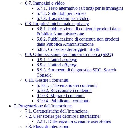
6.7. Immagini e video
6.7.1. Testo alternativo (alt text) per le immagini
6.7.2. Sottotitoli per i video
6.7.3. Trascrizioni per i video
6.8. Proprietà intellettuale e privacy
6.8.1. Pubblicazione di contenuti prodotti dalla
Pubblica Amministrazione
6.8.2. Pubblicazione di contenuti non prodotti
dalla Pubblica Amministrazione
6.8.3. Consenso dei soggetti ritratti
6.9. Ottimizzazione per i motori di ricerca (SEO)
6.9.1. I fattori
on-page
6.9.2. I fattori
off-page
6.9.3. Strumenti di diagnostica SEO: Search
Console
6.10. Gestire i contenuti
6.10.1. L’inventario dei contenuti
6.10.2. Revisionare i contenuti
6.10.3. Migrare i contenuti
6.10.4. Pubblicare i contenuti
7. Progettazione dell’interazione
7.1. Caratteristiche dell’interazione
7.2. User stories per definire l’interazione
7.2.1. Differenza tra scenari e user stories
7.3. Flussi di interazione