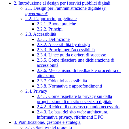
2. Introduzione al design per i servizi pubblici digitali
2.1. Design per l’amministrazione digitale (
e-
government
)
2.2. L’approccio progettuale
2.2.1. Buone pratiche
2.2.2. Principi
2.3. Accessibilità
2.3.1. Definizione
2.3.2. Accessibilità by design
2.3.3. Principi per l’accessibilità
2.3.4. Linee guida e criteri di successo
2.3.5. Come rilasciare una dichiarazione di
accessibilità
2.3.6. Meccanismo di feedback e procedura di
attuazione
2.3.7. Obiettivi accessibilità
2.3.8. Normativa e approfondimenti
2.4. Privacy
2.4.1. Come rispettare la privacy sin dalla
progettazione di un sito o servizio digitale
2.4.2. Richiedi il consenso quando necessario
2.4.3. Le basi del sito web: architettura,
informativa privacy, riferimenti DPO
3. Pianificazione, gestione e strategia
3.1. Obiettivi del progetto