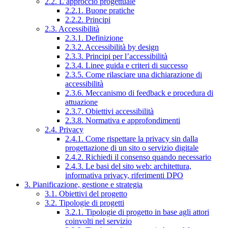
2.2. L’approccio progettuale
2.2.1. Buone pratiche
2.2.2. Principi
2.3. Accessibilità
2.3.1. Definizione
2.3.2. Accessibilità by design
2.3.3. Principi per l’accessibilità
2.3.4. Linee guida e criteri di successo
2.3.5. Come rilasciare una dichiarazione di
accessibilità
2.3.6. Meccanismo di feedback e procedura di
attuazione
2.3.7. Obiettivi accessibilità
2.3.8. Normativa e approfondimenti
2.4. Privacy
2.4.1. Come rispettare la privacy sin dalla
progettazione di un sito o servizio digitale
2.4.2. Richiedi il consenso quando necessario
2.4.3. Le basi del sito web: architettura,
informativa privacy, riferimenti DPO
3. Pianificazione, gestione e strategia
3.1. Obiettivi del progetto
3.2. Tipologie di progetti
3.2.1. Tipologie di progetto in base agli attori
coinvolti nel servizio