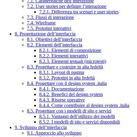
7.1. Caratteristiche dell’interazione
7.2. User stories per definire l’interazione
7.2.1. Differenza tra scenari e user stories
7.3. Flussi di interazione
7.4. Wireframe
7.5. Prototipi interattivi
8. Progettazione dell’interfaccia
8.1. Obiettivi dell’interfaccia
8.2. Elementi dell’interfaccia
8.2.1. Elementi di composizione
8.2.2. Elementi interattivi
8.2.3. Elementi testuali (microtesti)
8.3. Progettare e costruire in alta fedeltà
8.3.1. Layout di pagina
8.3.2. Prototipi in alta fedeltà
8.4. Progettare con il design system .italia
8.4.1. Documentazione
8.4.2. Benefici del design system
8.4.3. Risorse operative
8.4.4. Come contribuire al design system .italia
8.5. Progettare con i modelli di sito e servizi
8.5.1. Vantaggi dell’utilizzo dei modelli
8.5.2. I modelli di sito e servizi disponibili
9. Sviluppo dell’interfaccia
9.1. Approccio allo sviluppo