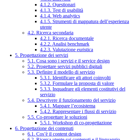
4.1.2. Questionari
4.1.3. Test di usabilità
4.1.4. Web analytics
4.1.5. Strumenti di mappatura dell’esperienza
utente
4.2. Ricerca secondaria
4.2.1. Ricerca documentale
4.2.2. Analisi benchmark
4.2.3. Valutazione euristica
5. Progettazione dei servizi
5.1. Cosa sono i servizi e il service design
5.2. Progettare servizi pubblici digitali
5.3. Definire il modello di servizio
5.3.1. Identificare gli attori coinvolti
5.3.2. Formulare la proposta di valore
5.3.3. Inquadrare gli elementi costitutivi del
servizio
5.4. Descrivere il funzionamento del servizio
5.4.1. Mappare l’ecosistema
5.4.2. Rappresentare i flussi di servizio
5.5. Co-progettare le soluzioni
5.5.1. Workshop di co-progettazione
6. Progettazione dei contenuti
6.1. Cos’è il content design
6.2. Ricerca utente sui contenuti e il linguaggio