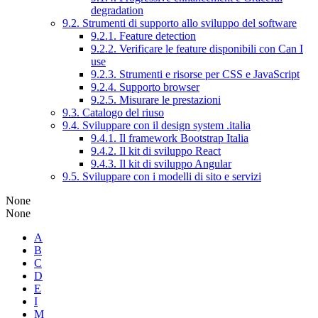
degradation
9.2. Strumenti di supporto allo sviluppo del software
9.2.1. Feature detection
9.2.2. Verificare le feature disponibili con Can I
use
9.2.3. Strumenti e risorse per CSS e JavaScript
9.2.4. Supporto browser
9.2.5. Misurare le prestazioni
9.3. Catalogo del riuso
9.4. Sviluppare con il design system .italia
9.4.1. Il framework Bootstrap Italia
9.4.2. Il kit di sviluppo React
9.4.3. Il kit di sviluppo Angular
9.5. Sviluppare con i modelli di sito e servizi
None
None
A
B
C
D
E
I
M