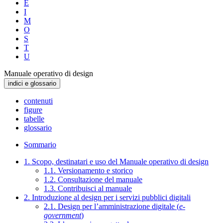
E
I
M
O
S
T
U
Manuale operativo di design
indici e glossario
contenuti
figure
tabelle
glossario
Sommario
1. Scopo, destinatari e uso del Manuale operativo di design
1.1. Versionamento e storico
1.2. Consultazione del manuale
1.3. Contribuisci al manuale
2. Introduzione al design per i servizi pubblici digitali
2.1. Design per l’amministrazione digitale (
e-
government
)