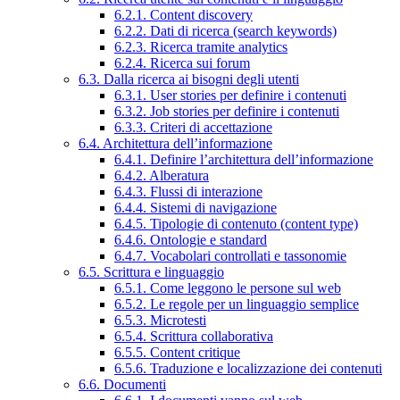
6.2.1. Content discovery
6.2.2. Dati di ricerca (search keywords)
6.2.3. Ricerca tramite analytics
6.2.4. Ricerca sui forum
6.3. Dalla ricerca ai bisogni degli utenti
6.3.1. User stories per definire i contenuti
6.3.2. Job stories per definire i contenuti
6.3.3. Criteri di accettazione
6.4. Architettura dell’informazione
6.4.1. Definire l’architettura dell’informazione
6.4.2. Alberatura
6.4.3. Flussi di interazione
6.4.4. Sistemi di navigazione
6.4.5. Tipologie di contenuto (content type)
6.4.6. Ontologie e standard
6.4.7. Vocabolari controllati e tassonomie
6.5. Scrittura e linguaggio
6.5.1. Come leggono le persone sul web
6.5.2. Le regole per un linguaggio semplice
6.5.3. Microtesti
6.5.4. Scrittura collaborativa
6.5.5. Content critique
6.5.6. Traduzione e localizzazione dei contenuti
6.6. Documenti