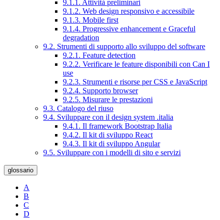
9.1.1. Attività preliminari
9.1.2. Web design responsivo e accessibile
9.1.3. Mobile first
9.1.4. Progressive enhancement e Graceful
degradation
9.2. Strumenti di supporto allo sviluppo del software
9.2.1. Feature detection
9.2.2. Verificare le feature disponibili con Can I
use
9.2.3. Strumenti e risorse per CSS e JavaScript
9.2.4. Supporto browser
9.2.5. Misurare le prestazioni
9.3. Catalogo del riuso
9.4. Sviluppare con il design system .italia
9.4.1. Il framework Bootstrap Italia
9.4.2. Il kit di sviluppo React
9.4.3. Il kit di sviluppo Angular
9.5. Sviluppare con i modelli di sito e servizi
glossario
A
B
C
D