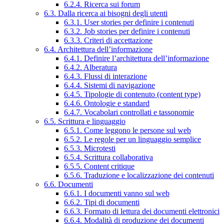
6.2.4. Ricerca sui forum
6.3. Dalla ricerca ai bisogni degli utenti
6.3.1. User stories per definire i contenuti
6.3.2. Job stories per definire i contenuti
6.3.3. Criteri di accettazione
6.4. Architettura dell’informazione
6.4.1. Definire l’architettura dell’informazione
6.4.2. Alberatura
6.4.3. Flussi di interazione
6.4.4. Sistemi di navigazione
6.4.5. Tipologie di contenuto (content type)
6.4.6. Ontologie e standard
6.4.7. Vocabolari controllati e tassonomie
6.5. Scrittura e linguaggio
6.5.1. Come leggono le persone sul web
6.5.2. Le regole per un linguaggio semplice
6.5.3. Microtesti
6.5.4. Scrittura collaborativa
6.5.5. Content critique
6.5.6. Traduzione e localizzazione dei contenuti
6.6. Documenti
6.6.1. I documenti vanno sul web
6.6.2. Tipi di documenti
6.6.3. Formato di lettura dei documenti elettronici
6.6.4. Modalità di produzione dei documenti