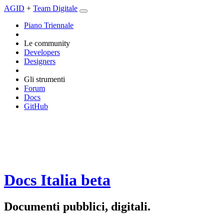
AGID
+
Team Digitale
Piano Triennale
Le community
Developers
Designers
Gli strumenti
Forum
Docs
GitHub
Docs Italia
beta
Documenti pubblici, digitali.