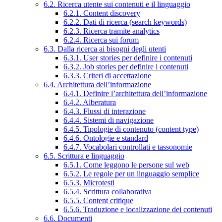
6.2. Ricerca utente sui contenuti e il linguaggio
6.2.1. Content discovery
6.2.2. Dati di ricerca (search keywords)
6.2.3. Ricerca tramite analytics
6.2.4. Ricerca sui forum
6.3. Dalla ricerca ai bisogni degli utenti
6.3.1. User stories per definire i contenuti
6.3.2. Job stories per definire i contenuti
6.3.3. Criteri di accettazione
6.4. Architettura dell’informazione
6.4.1. Definire l’architettura dell’informazione
6.4.2. Alberatura
6.4.3. Flussi di interazione
6.4.4. Sistemi di navigazione
6.4.5. Tipologie di contenuto (content type)
6.4.6. Ontologie e standard
6.4.7. Vocabolari controllati e tassonomie
6.5. Scrittura e linguaggio
6.5.1. Come leggono le persone sul web
6.5.2. Le regole per un linguaggio semplice
6.5.3. Microtesti
6.5.4. Scrittura collaborativa
6.5.5. Content critique
6.5.6. Traduzione e localizzazione dei contenuti
6.6. Documenti