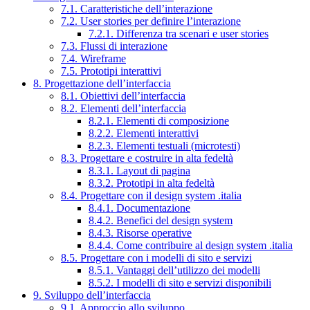
7.1. Caratteristiche dell’interazione
7.2. User stories per definire l’interazione
7.2.1. Differenza tra scenari e user stories
7.3. Flussi di interazione
7.4. Wireframe
7.5. Prototipi interattivi
8. Progettazione dell’interfaccia
8.1. Obiettivi dell’interfaccia
8.2. Elementi dell’interfaccia
8.2.1. Elementi di composizione
8.2.2. Elementi interattivi
8.2.3. Elementi testuali (microtesti)
8.3. Progettare e costruire in alta fedeltà
8.3.1. Layout di pagina
8.3.2. Prototipi in alta fedeltà
8.4. Progettare con il design system .italia
8.4.1. Documentazione
8.4.2. Benefici del design system
8.4.3. Risorse operative
8.4.4. Come contribuire al design system .italia
8.5. Progettare con i modelli di sito e servizi
8.5.1. Vantaggi dell’utilizzo dei modelli
8.5.2. I modelli di sito e servizi disponibili
9. Sviluppo dell’interfaccia
9.1. Approccio allo sviluppo