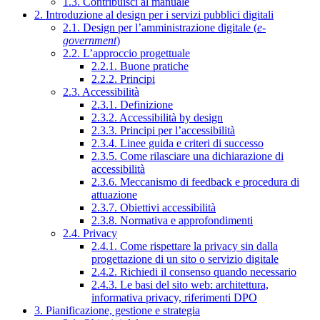
1.3. Contribuisci al manuale
2. Introduzione al design per i servizi pubblici digitali
2.1. Design per l’amministrazione digitale (
e-
government
)
2.2. L’approccio progettuale
2.2.1. Buone pratiche
2.2.2. Principi
2.3. Accessibilità
2.3.1. Definizione
2.3.2. Accessibilità by design
2.3.3. Principi per l’accessibilità
2.3.4. Linee guida e criteri di successo
2.3.5. Come rilasciare una dichiarazione di
accessibilità
2.3.6. Meccanismo di feedback e procedura di
attuazione
2.3.7. Obiettivi accessibilità
2.3.8. Normativa e approfondimenti
2.4. Privacy
2.4.1. Come rispettare la privacy sin dalla
progettazione di un sito o servizio digitale
2.4.2. Richiedi il consenso quando necessario
2.4.3. Le basi del sito web: architettura,
informativa privacy, riferimenti DPO
3. Pianificazione, gestione e strategia