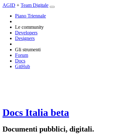
AGID
+
Team Digitale
Piano Triennale
Le community
Developers
Designers
Gli strumenti
Forum
Docs
GitHub
Docs Italia
beta
Documenti pubblici, digitali.