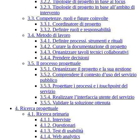
3.2.2. Tipologie di progetto in base al focus
3.2.3. Tipologie di progetto in base all’ambito di
intervento
3.3. Competenze, ruoli e figure coinvolte
3.3.1. Coordinatore di progetto
3.3.2. Definire ruoli e responsabilità
3.4. Metodo di lavoro
3.4.1. Definire processi, strumenti e rituali
3.4.2. Curare la documentazione di progetto
3.4.3. Organizzare tavoli tecnici collaborativi
3.4.4. Prendere decisioni
3.5. Il processo progettuale
3.5.1. Organizzare il progetto e la sua gestione
3.5.2. Comprendere il contesto d’uso del servizio
pubblico
3.5.3. Progettare i processi e i
touchpoint
del
servizio
3.5.4. Realizzare l’interfaccia utente del servizio
3.5.5. Validare la soluzione ottenuta
4. Ricerca progettuale
4.1. Ricerca primaria
4.1.1. Interviste
4.1.2. Questionari
4.1.3. Test di usabilità
4.1.4. Web analytics