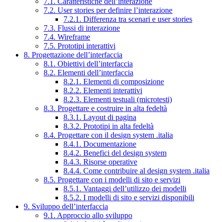
7.1. Caratteristiche dell’interazione
7.2. User stories per definire l’interazione
7.2.1. Differenza tra scenari e user stories
7.3. Flussi di interazione
7.4. Wireframe
7.5. Prototipi interattivi
8. Progettazione dell’interfaccia
8.1. Obiettivi dell’interfaccia
8.2. Elementi dell’interfaccia
8.2.1. Elementi di composizione
8.2.2. Elementi interattivi
8.2.3. Elementi testuali (microtesti)
8.3. Progettare e costruire in alta fedeltà
8.3.1. Layout di pagina
8.3.2. Prototipi in alta fedeltà
8.4. Progettare con il design system .italia
8.4.1. Documentazione
8.4.2. Benefici del design system
8.4.3. Risorse operative
8.4.4. Come contribuire al design system .italia
8.5. Progettare con i modelli di sito e servizi
8.5.1. Vantaggi dell’utilizzo dei modelli
8.5.2. I modelli di sito e servizi disponibili
9. Sviluppo dell’interfaccia
9.1. Approccio allo sviluppo