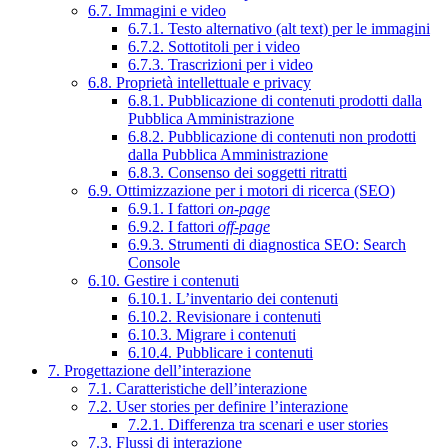
6.7. Immagini e video
6.7.1. Testo alternativo (alt text) per le immagini
6.7.2. Sottotitoli per i video
6.7.3. Trascrizioni per i video
6.8. Proprietà intellettuale e privacy
6.8.1. Pubblicazione di contenuti prodotti dalla
Pubblica Amministrazione
6.8.2. Pubblicazione di contenuti non prodotti
dalla Pubblica Amministrazione
6.8.3. Consenso dei soggetti ritratti
6.9. Ottimizzazione per i motori di ricerca (SEO)
6.9.1. I fattori
on-page
6.9.2. I fattori
off-page
6.9.3. Strumenti di diagnostica SEO: Search
Console
6.10. Gestire i contenuti
6.10.1. L’inventario dei contenuti
6.10.2. Revisionare i contenuti
6.10.3. Migrare i contenuti
6.10.4. Pubblicare i contenuti
7. Progettazione dell’interazione
7.1. Caratteristiche dell’interazione
7.2. User stories per definire l’interazione
7.2.1. Differenza tra scenari e user stories
7.3. Flussi di interazione