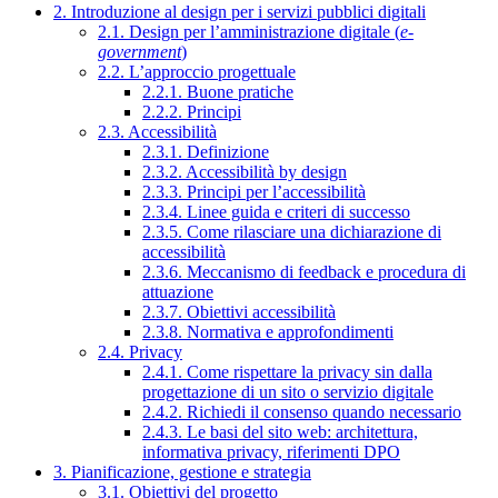
2. Introduzione al design per i servizi pubblici digitali
2.1. Design per l’amministrazione digitale (
e-
government
)
2.2. L’approccio progettuale
2.2.1. Buone pratiche
2.2.2. Principi
2.3. Accessibilità
2.3.1. Definizione
2.3.2. Accessibilità by design
2.3.3. Principi per l’accessibilità
2.3.4. Linee guida e criteri di successo
2.3.5. Come rilasciare una dichiarazione di
accessibilità
2.3.6. Meccanismo di feedback e procedura di
attuazione
2.3.7. Obiettivi accessibilità
2.3.8. Normativa e approfondimenti
2.4. Privacy
2.4.1. Come rispettare la privacy sin dalla
progettazione di un sito o servizio digitale
2.4.2. Richiedi il consenso quando necessario
2.4.3. Le basi del sito web: architettura,
informativa privacy, riferimenti DPO
3. Pianificazione, gestione e strategia
3.1. Obiettivi del progetto