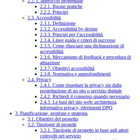
2.2. L’approccio progettuale
2.2.1. Buone pratiche
2.2.2. Principi
2.3. Accessibilità
2.3.1. Definizione
2.3.2. Accessibilità by design
2.3.3. Principi per l’accessibilità
2.3.4. Linee guida e criteri di successo
2.3.5. Come rilasciare una dichiarazione di
accessibilità
2.3.6. Meccanismo di feedback e procedura di
attuazione
2.3.7. Obiettivi accessibilità
2.3.8. Normativa e approfondimenti
2.4. Privacy
2.4.1. Come rispettare la privacy sin dalla
progettazione di un sito o servizio digitale
2.4.2. Richiedi il consenso quando necessario
2.4.3. Le basi del sito web: architettura,
informativa privacy, riferimenti DPO
3. Pianificazione, gestione e strategia
3.1. Obiettivi del progetto
3.2. Tipologie di progetti
3.2.1. Tipologie di progetto in base agli attori
coinvolti nel servizio