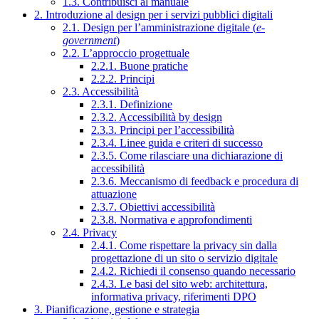
1.3. Contribuisci al manuale
2. Introduzione al design per i servizi pubblici digitali
2.1. Design per l’amministrazione digitale (
e-
government
)
2.2. L’approccio progettuale
2.2.1. Buone pratiche
2.2.2. Principi
2.3. Accessibilità
2.3.1. Definizione
2.3.2. Accessibilità by design
2.3.3. Principi per l’accessibilità
2.3.4. Linee guida e criteri di successo
2.3.5. Come rilasciare una dichiarazione di
accessibilità
2.3.6. Meccanismo di feedback e procedura di
attuazione
2.3.7. Obiettivi accessibilità
2.3.8. Normativa e approfondimenti
2.4. Privacy
2.4.1. Come rispettare la privacy sin dalla
progettazione di un sito o servizio digitale
2.4.2. Richiedi il consenso quando necessario
2.4.3. Le basi del sito web: architettura,
informativa privacy, riferimenti DPO
3. Pianificazione, gestione e strategia