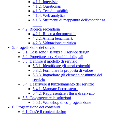
4.1.1. Interviste
4.1.2. Questionari
4.1.3. Test di usabilità
4.1.4. Web analytics
4.1.5. Strumenti di mappatura dell’esperienza
utente
4.2. Ricerca secondaria
4.2.1. Ricerca documentale
4.2.2. Analisi benchmark
4.2.3. Valutazione euristica
5. Progettazione dei servizi
5.1. Cosa sono i servizi e il service design
5.2. Progettare servizi pubblici digitali
5.3. Definire il modello di servizio
5.3.1. Identificare gli attori coinvolti
5.3.2. Formulare la proposta di valore
5.3.3. Inquadrare gli elementi costitutivi del
servizio
5.4. Descrivere il funzionamento del servizio
5.4.1. Mappare l’ecosistema
5.4.2. Rappresentare i flussi di servizio
5.5. Co-progettare le soluzioni
5.5.1. Workshop di co-progettazione
6. Progettazione dei contenuti
6.1. Cos’è il content design