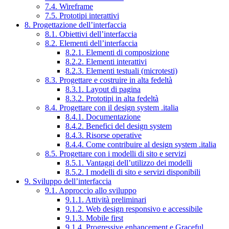
7.4. Wireframe
7.5. Prototipi interattivi
8. Progettazione dell’interfaccia
8.1. Obiettivi dell’interfaccia
8.2. Elementi dell’interfaccia
8.2.1. Elementi di composizione
8.2.2. Elementi interattivi
8.2.3. Elementi testuali (microtesti)
8.3. Progettare e costruire in alta fedeltà
8.3.1. Layout di pagina
8.3.2. Prototipi in alta fedeltà
8.4. Progettare con il design system .italia
8.4.1. Documentazione
8.4.2. Benefici del design system
8.4.3. Risorse operative
8.4.4. Come contribuire al design system .italia
8.5. Progettare con i modelli di sito e servizi
8.5.1. Vantaggi dell’utilizzo dei modelli
8.5.2. I modelli di sito e servizi disponibili
9. Sviluppo dell’interfaccia
9.1. Approccio allo sviluppo
9.1.1. Attività preliminari
9.1.2. Web design responsivo e accessibile
9.1.3. Mobile first
9.1.4. Progressive enhancement e Graceful