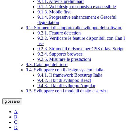
9.1.1. Attività preliminari
9.1.2. Web design responsivo e accessibile
9.1.3. Mobile first
9.1.4. Progressive enhancement e Graceful
degradation
9.2. Strumenti di supporto allo sviluppo del software
9.2.1. Feature detection
9.2.2. Verificare le feature disponibili con Can I
use
9.2.3. Strumenti e risorse per CSS e JavaScript
9.2.4. Supporto browser
9.2.5. Misurare le prestazioni
9.3. Catalogo del riuso
9.4. Sviluppare con il design system .italia
9.4.1. Il framework Bootstrap Italia
9.4.2. Il kit di sviluppo React
9.4.3. Il kit di sviluppo Angular
9.5. Sviluppare con i modelli di sito e servizi
glossario
A
B
C
D