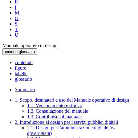
E
I
M
O
S
T
U
Manuale operativo di design
indici e glossario
contenuti
figure
tabelle
glossario
Sommario
1. Scopo, destinatari e uso del Manuale operativo di design
1.1. Versionamento e storico
1.2. Consultazione del manuale
1.3. Contribuisci al manuale
2. Introduzione al design per i servizi pubblici digitali
2.1. Design per l’amministrazione digitale (
e-
government
)