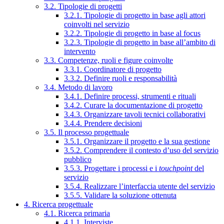
3.2. Tipologie di progetti
3.2.1. Tipologie di progetto in base agli attori
coinvolti nel servizio
3.2.2. Tipologie di progetto in base al focus
3.2.3. Tipologie di progetto in base all’ambito di
intervento
3.3. Competenze, ruoli e figure coinvolte
3.3.1. Coordinatore di progetto
3.3.2. Definire ruoli e responsabilità
3.4. Metodo di lavoro
3.4.1. Definire processi, strumenti e rituali
3.4.2. Curare la documentazione di progetto
3.4.3. Organizzare tavoli tecnici collaborativi
3.4.4. Prendere decisioni
3.5. Il processo progettuale
3.5.1. Organizzare il progetto e la sua gestione
3.5.2. Comprendere il contesto d’uso del servizio
pubblico
3.5.3. Progettare i processi e i
touchpoint
del
servizio
3.5.4. Realizzare l’interfaccia utente del servizio
3.5.5. Validare la soluzione ottenuta
4. Ricerca progettuale
4.1. Ricerca primaria
4.1.1. Interviste