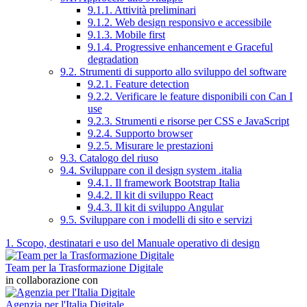
9.1.1. Attività preliminari
9.1.2. Web design responsivo e accessibile
9.1.3. Mobile first
9.1.4. Progressive enhancement e Graceful
degradation
9.2. Strumenti di supporto allo sviluppo del software
9.2.1. Feature detection
9.2.2. Verificare le feature disponibili con Can I
use
9.2.3. Strumenti e risorse per CSS e JavaScript
9.2.4. Supporto browser
9.2.5. Misurare le prestazioni
9.3. Catalogo del riuso
9.4. Sviluppare con il design system .italia
9.4.1. Il framework Bootstrap Italia
9.4.2. Il kit di sviluppo React
9.4.3. Il kit di sviluppo Angular
9.5. Sviluppare con i modelli di sito e servizi
1. Scopo, destinatari e uso del Manuale operativo di design
Team per la Trasformazione Digitale
in collaborazione con
Agenzia per l'Italia Digitale