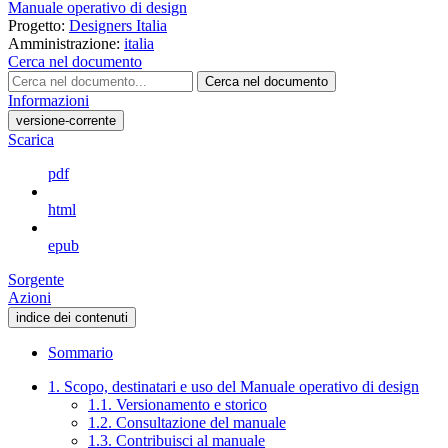
Manuale operativo di design
Progetto:
Designers Italia
Amministrazione:
italia
Cerca nel documento
Cerca nel documento
Informazioni
versione-corrente
Scarica
pdf
html
epub
Sorgente
Azioni
indice dei contenuti
Sommario
1. Scopo, destinatari e uso del Manuale operativo di design
1.1. Versionamento e storico
1.2. Consultazione del manuale
1.3. Contribuisci al manuale