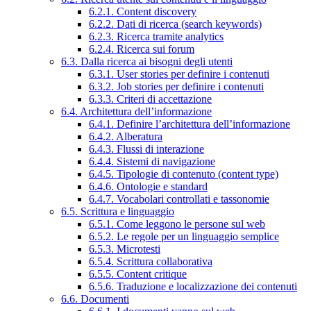
6.2.1. Content discovery
6.2.2. Dati di ricerca (search keywords)
6.2.3. Ricerca tramite analytics
6.2.4. Ricerca sui forum
6.3. Dalla ricerca ai bisogni degli utenti
6.3.1. User stories per definire i contenuti
6.3.2. Job stories per definire i contenuti
6.3.3. Criteri di accettazione
6.4. Architettura dell’informazione
6.4.1. Definire l’architettura dell’informazione
6.4.2. Alberatura
6.4.3. Flussi di interazione
6.4.4. Sistemi di navigazione
6.4.5. Tipologie di contenuto (content type)
6.4.6. Ontologie e standard
6.4.7. Vocabolari controllati e tassonomie
6.5. Scrittura e linguaggio
6.5.1. Come leggono le persone sul web
6.5.2. Le regole per un linguaggio semplice
6.5.3. Microtesti
6.5.4. Scrittura collaborativa
6.5.5. Content critique
6.5.6. Traduzione e localizzazione dei contenuti
6.6. Documenti