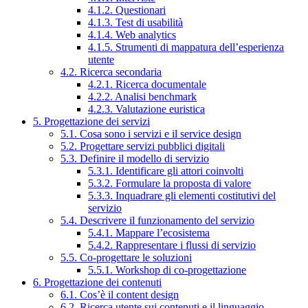
4.1.2. Questionari
4.1.3. Test di usabilità
4.1.4. Web analytics
4.1.5. Strumenti di mappatura dell’esperienza
utente
4.2. Ricerca secondaria
4.2.1. Ricerca documentale
4.2.2. Analisi benchmark
4.2.3. Valutazione euristica
5. Progettazione dei servizi
5.1. Cosa sono i servizi e il service design
5.2. Progettare servizi pubblici digitali
5.3. Definire il modello di servizio
5.3.1. Identificare gli attori coinvolti
5.3.2. Formulare la proposta di valore
5.3.3. Inquadrare gli elementi costitutivi del
servizio
5.4. Descrivere il funzionamento del servizio
5.4.1. Mappare l’ecosistema
5.4.2. Rappresentare i flussi di servizio
5.5. Co-progettare le soluzioni
5.5.1. Workshop di co-progettazione
6. Progettazione dei contenuti
6.1. Cos’è il content design
6.2. Ricerca utente sui contenuti e il linguaggio