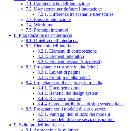
7.1. Caratteristiche dell’interazione
7.2. User stories per definire l’interazione
7.2.1. Differenza tra scenari e user stories
7.3. Flussi di interazione
7.4. Wireframe
7.5. Prototipi interattivi
8. Progettazione dell’interfaccia
8.1. Obiettivi dell’interfaccia
8.2. Elementi dell’interfaccia
8.2.1. Elementi di composizione
8.2.2. Elementi interattivi
8.2.3. Elementi testuali (microtesti)
8.3. Progettare e costruire in alta fedeltà
8.3.1. Layout di pagina
8.3.2. Prototipi in alta fedeltà
8.4. Progettare con il design system .italia
8.4.1. Documentazione
8.4.2. Benefici del design system
8.4.3. Risorse operative
8.4.4. Come contribuire al design system .italia
8.5. Progettare con i modelli di sito e servizi
8.5.1. Vantaggi dell’utilizzo dei modelli
8.5.2. I modelli di sito e servizi disponibili
9. Sviluppo dell’interfaccia
9.1. Approccio allo sviluppo