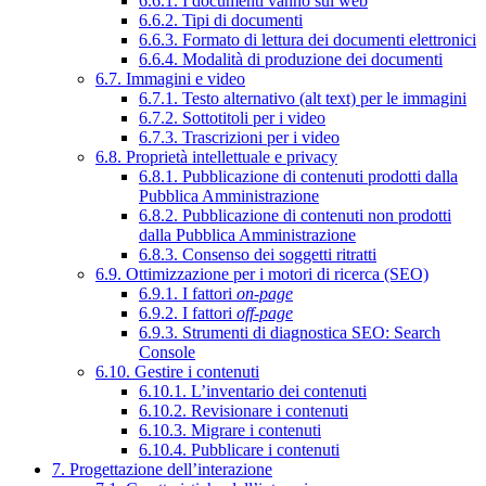
6.6.1. I documenti vanno sul web
6.6.2. Tipi di documenti
6.6.3. Formato di lettura dei documenti elettronici
6.6.4. Modalità di produzione dei documenti
6.7. Immagini e video
6.7.1. Testo alternativo (alt text) per le immagini
6.7.2. Sottotitoli per i video
6.7.3. Trascrizioni per i video
6.8. Proprietà intellettuale e privacy
6.8.1. Pubblicazione di contenuti prodotti dalla
Pubblica Amministrazione
6.8.2. Pubblicazione di contenuti non prodotti
dalla Pubblica Amministrazione
6.8.3. Consenso dei soggetti ritratti
6.9. Ottimizzazione per i motori di ricerca (SEO)
6.9.1. I fattori
on-page
6.9.2. I fattori
off-page
6.9.3. Strumenti di diagnostica SEO: Search
Console
6.10. Gestire i contenuti
6.10.1. L’inventario dei contenuti
6.10.2. Revisionare i contenuti
6.10.3. Migrare i contenuti
6.10.4. Pubblicare i contenuti
7. Progettazione dell’interazione