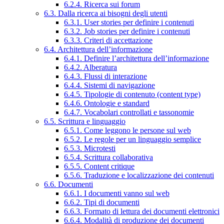
6.2.4. Ricerca sui forum
6.3. Dalla ricerca ai bisogni degli utenti
6.3.1. User stories per definire i contenuti
6.3.2. Job stories per definire i contenuti
6.3.3. Criteri di accettazione
6.4. Architettura dell’informazione
6.4.1. Definire l’architettura dell’informazione
6.4.2. Alberatura
6.4.3. Flussi di interazione
6.4.4. Sistemi di navigazione
6.4.5. Tipologie di contenuto (content type)
6.4.6. Ontologie e standard
6.4.7. Vocabolari controllati e tassonomie
6.5. Scrittura e linguaggio
6.5.1. Come leggono le persone sul web
6.5.2. Le regole per un linguaggio semplice
6.5.3. Microtesti
6.5.4. Scrittura collaborativa
6.5.5. Content critique
6.5.6. Traduzione e localizzazione dei contenuti
6.6. Documenti
6.6.1. I documenti vanno sul web
6.6.2. Tipi di documenti
6.6.3. Formato di lettura dei documenti elettronici
6.6.4. Modalità di produzione dei documenti