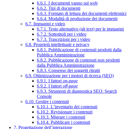
6.6.1. I documenti vanno sul web
6.6.2. Tipi di documenti
6.6.3. Formato di lettura dei documenti elettronici
6.6.4. Modalità di produzione dei documenti
6.7. Immagini e video
6.7.1. Testo alternativo (alt text) per le immagini
6.7.2. Sottotitoli per i video
6.7.3. Trascrizioni per i video
6.8. Proprietà intellettuale e privacy
6.8.1. Pubblicazione di contenuti prodotti dalla
Pubblica Amministrazione
6.8.2. Pubblicazione di contenuti non prodotti
dalla Pubblica Amministrazione
6.8.3. Consenso dei soggetti ritratti
6.9. Ottimizzazione per i motori di ricerca (SEO)
6.9.1. I fattori
on-page
6.9.2. I fattori
off-page
6.9.3. Strumenti di diagnostica SEO: Search
Console
6.10. Gestire i contenuti
6.10.1. L’inventario dei contenuti
6.10.2. Revisionare i contenuti
6.10.3. Migrare i contenuti
6.10.4. Pubblicare i contenuti
7. Progettazione dell’interazione