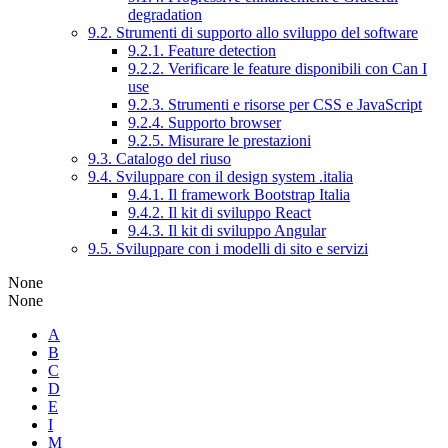
degradation
9.2. Strumenti di supporto allo sviluppo del software
9.2.1. Feature detection
9.2.2. Verificare le feature disponibili con Can I
use
9.2.3. Strumenti e risorse per CSS e JavaScript
9.2.4. Supporto browser
9.2.5. Misurare le prestazioni
9.3. Catalogo del riuso
9.4. Sviluppare con il design system .italia
9.4.1. Il framework Bootstrap Italia
9.4.2. Il kit di sviluppo React
9.4.3. Il kit di sviluppo Angular
9.5. Sviluppare con i modelli di sito e servizi
None
None
A
B
C
D
E
I
M