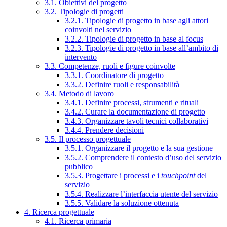
3.1. Obiettivi del progetto
3.2. Tipologie di progetti
3.2.1. Tipologie di progetto in base agli attori
coinvolti nel servizio
3.2.2. Tipologie di progetto in base al focus
3.2.3. Tipologie di progetto in base all’ambito di
intervento
3.3. Competenze, ruoli e figure coinvolte
3.3.1. Coordinatore di progetto
3.3.2. Definire ruoli e responsabilità
3.4. Metodo di lavoro
3.4.1. Definire processi, strumenti e rituali
3.4.2. Curare la documentazione di progetto
3.4.3. Organizzare tavoli tecnici collaborativi
3.4.4. Prendere decisioni
3.5. Il processo progettuale
3.5.1. Organizzare il progetto e la sua gestione
3.5.2. Comprendere il contesto d’uso del servizio
pubblico
3.5.3. Progettare i processi e i
touchpoint
del
servizio
3.5.4. Realizzare l’interfaccia utente del servizio
3.5.5. Validare la soluzione ottenuta
4. Ricerca progettuale
4.1. Ricerca primaria