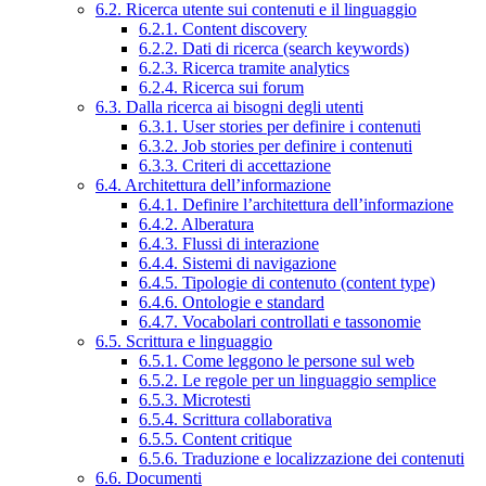
6.2. Ricerca utente sui contenuti e il linguaggio
6.2.1. Content discovery
6.2.2. Dati di ricerca (search keywords)
6.2.3. Ricerca tramite analytics
6.2.4. Ricerca sui forum
6.3. Dalla ricerca ai bisogni degli utenti
6.3.1. User stories per definire i contenuti
6.3.2. Job stories per definire i contenuti
6.3.3. Criteri di accettazione
6.4. Architettura dell’informazione
6.4.1. Definire l’architettura dell’informazione
6.4.2. Alberatura
6.4.3. Flussi di interazione
6.4.4. Sistemi di navigazione
6.4.5. Tipologie di contenuto (content type)
6.4.6. Ontologie e standard
6.4.7. Vocabolari controllati e tassonomie
6.5. Scrittura e linguaggio
6.5.1. Come leggono le persone sul web
6.5.2. Le regole per un linguaggio semplice
6.5.3. Microtesti
6.5.4. Scrittura collaborativa
6.5.5. Content critique
6.5.6. Traduzione e localizzazione dei contenuti
6.6. Documenti