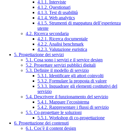
4.1.1. Interviste
4.1.2. Questionari
4.1.3. Test di usabilità
4.1.4. Web analytics
4.1.5. Strumenti di mappatura dell’esperienza
utente
4.2. Ricerca secondaria
4.2.1. Ricerca documentale
4.2.2. Analisi benchmark
4.2.3. Valutazione euristica
5. Progettazione dei servizi
5.1. Cosa sono i servizi e il service design
5.2. Progettare servizi pubblici digitali
5.3. Definire il modello di servizio
5.3.1. Identificare gli attori coinvolti
5.3.2. Formulare la proposta di valore
5.3.3. Inquadrare gli elementi costitutivi del
servizio
5.4. Descrivere il funzionamento del servizio
5.4.1. Mappare l’ecosistema
5.4.2. Rappresentare i flussi di servizio
5.5. Co-progettare le soluzioni
5.5.1. Workshop di co-progettazione
6. Progettazione dei contenuti
6.1. Cos’è il content design