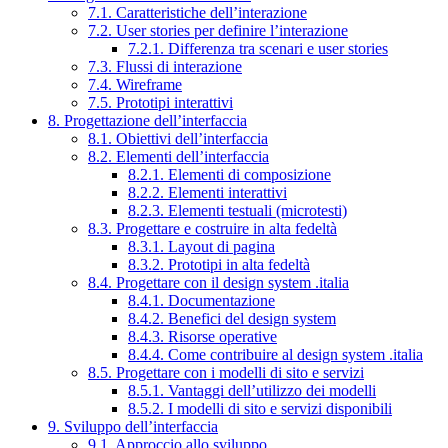
7.1. Caratteristiche dell’interazione
7.2. User stories per definire l’interazione
7.2.1. Differenza tra scenari e user stories
7.3. Flussi di interazione
7.4. Wireframe
7.5. Prototipi interattivi
8. Progettazione dell’interfaccia
8.1. Obiettivi dell’interfaccia
8.2. Elementi dell’interfaccia
8.2.1. Elementi di composizione
8.2.2. Elementi interattivi
8.2.3. Elementi testuali (microtesti)
8.3. Progettare e costruire in alta fedeltà
8.3.1. Layout di pagina
8.3.2. Prototipi in alta fedeltà
8.4. Progettare con il design system .italia
8.4.1. Documentazione
8.4.2. Benefici del design system
8.4.3. Risorse operative
8.4.4. Come contribuire al design system .italia
8.5. Progettare con i modelli di sito e servizi
8.5.1. Vantaggi dell’utilizzo dei modelli
8.5.2. I modelli di sito e servizi disponibili
9. Sviluppo dell’interfaccia
9.1. Approccio allo sviluppo