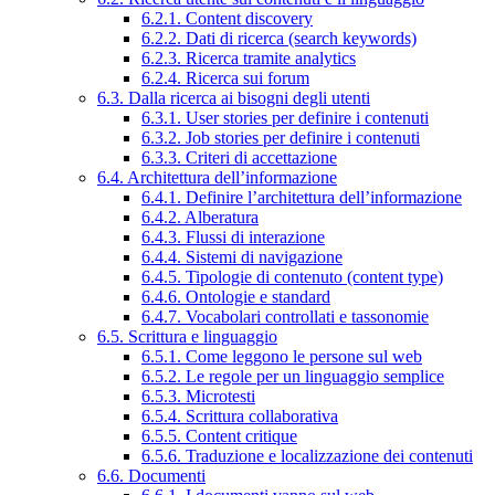
6.2.1. Content discovery
6.2.2. Dati di ricerca (search keywords)
6.2.3. Ricerca tramite analytics
6.2.4. Ricerca sui forum
6.3. Dalla ricerca ai bisogni degli utenti
6.3.1. User stories per definire i contenuti
6.3.2. Job stories per definire i contenuti
6.3.3. Criteri di accettazione
6.4. Architettura dell’informazione
6.4.1. Definire l’architettura dell’informazione
6.4.2. Alberatura
6.4.3. Flussi di interazione
6.4.4. Sistemi di navigazione
6.4.5. Tipologie di contenuto (content type)
6.4.6. Ontologie e standard
6.4.7. Vocabolari controllati e tassonomie
6.5. Scrittura e linguaggio
6.5.1. Come leggono le persone sul web
6.5.2. Le regole per un linguaggio semplice
6.5.3. Microtesti
6.5.4. Scrittura collaborativa
6.5.5. Content critique
6.5.6. Traduzione e localizzazione dei contenuti
6.6. Documenti