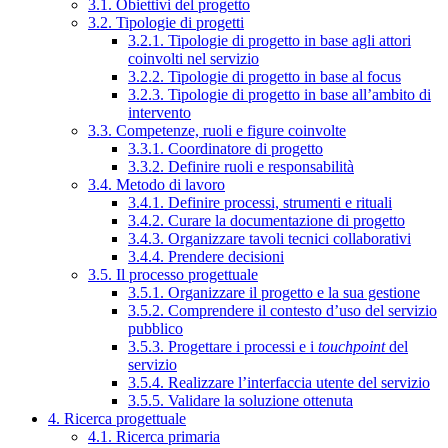
3.1. Obiettivi del progetto
3.2. Tipologie di progetti
3.2.1. Tipologie di progetto in base agli attori
coinvolti nel servizio
3.2.2. Tipologie di progetto in base al focus
3.2.3. Tipologie di progetto in base all’ambito di
intervento
3.3. Competenze, ruoli e figure coinvolte
3.3.1. Coordinatore di progetto
3.3.2. Definire ruoli e responsabilità
3.4. Metodo di lavoro
3.4.1. Definire processi, strumenti e rituali
3.4.2. Curare la documentazione di progetto
3.4.3. Organizzare tavoli tecnici collaborativi
3.4.4. Prendere decisioni
3.5. Il processo progettuale
3.5.1. Organizzare il progetto e la sua gestione
3.5.2. Comprendere il contesto d’uso del servizio
pubblico
3.5.3. Progettare i processi e i
touchpoint
del
servizio
3.5.4. Realizzare l’interfaccia utente del servizio
3.5.5. Validare la soluzione ottenuta
4. Ricerca progettuale
4.1. Ricerca primaria