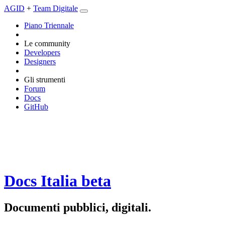
AGID
+
Team Digitale
Piano Triennale
Le community
Developers
Designers
Gli strumenti
Forum
Docs
GitHub
Docs Italia
beta
Documenti pubblici, digitali.