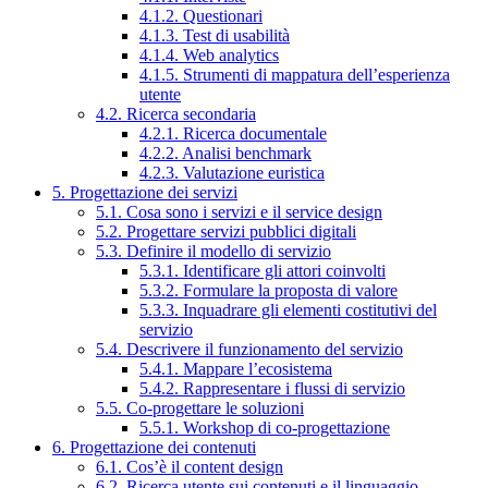
4.1.2. Questionari
4.1.3. Test di usabilità
4.1.4. Web analytics
4.1.5. Strumenti di mappatura dell’esperienza
utente
4.2. Ricerca secondaria
4.2.1. Ricerca documentale
4.2.2. Analisi benchmark
4.2.3. Valutazione euristica
5. Progettazione dei servizi
5.1. Cosa sono i servizi e il service design
5.2. Progettare servizi pubblici digitali
5.3. Definire il modello di servizio
5.3.1. Identificare gli attori coinvolti
5.3.2. Formulare la proposta di valore
5.3.3. Inquadrare gli elementi costitutivi del
servizio
5.4. Descrivere il funzionamento del servizio
5.4.1. Mappare l’ecosistema
5.4.2. Rappresentare i flussi di servizio
5.5. Co-progettare le soluzioni
5.5.1. Workshop di co-progettazione
6. Progettazione dei contenuti
6.1. Cos’è il content design
6.2. Ricerca utente sui contenuti e il linguaggio