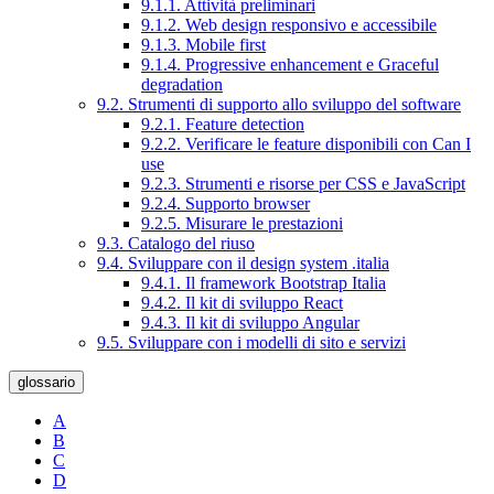
9.1.1. Attività preliminari
9.1.2. Web design responsivo e accessibile
9.1.3. Mobile first
9.1.4. Progressive enhancement e Graceful
degradation
9.2. Strumenti di supporto allo sviluppo del software
9.2.1. Feature detection
9.2.2. Verificare le feature disponibili con Can I
use
9.2.3. Strumenti e risorse per CSS e JavaScript
9.2.4. Supporto browser
9.2.5. Misurare le prestazioni
9.3. Catalogo del riuso
9.4. Sviluppare con il design system .italia
9.4.1. Il framework Bootstrap Italia
9.4.2. Il kit di sviluppo React
9.4.3. Il kit di sviluppo Angular
9.5. Sviluppare con i modelli di sito e servizi
glossario
A
B
C
D