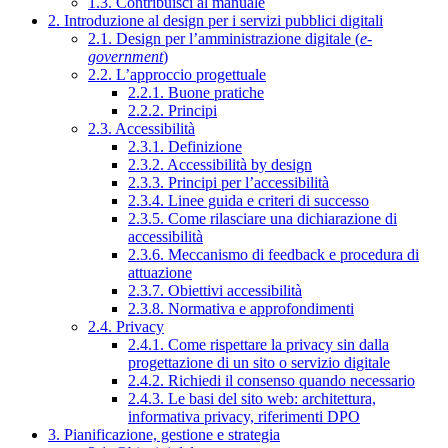
1.3. Contribuisci al manuale
2. Introduzione al design per i servizi pubblici digitali
2.1. Design per l’amministrazione digitale (
e-
government
)
2.2. L’approccio progettuale
2.2.1. Buone pratiche
2.2.2. Principi
2.3. Accessibilità
2.3.1. Definizione
2.3.2. Accessibilità by design
2.3.3. Principi per l’accessibilità
2.3.4. Linee guida e criteri di successo
2.3.5. Come rilasciare una dichiarazione di
accessibilità
2.3.6. Meccanismo di feedback e procedura di
attuazione
2.3.7. Obiettivi accessibilità
2.3.8. Normativa e approfondimenti
2.4. Privacy
2.4.1. Come rispettare la privacy sin dalla
progettazione di un sito o servizio digitale
2.4.2. Richiedi il consenso quando necessario
2.4.3. Le basi del sito web: architettura,
informativa privacy, riferimenti DPO
3. Pianificazione, gestione e strategia