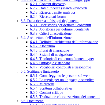
6.2.1. Content discovery
6.2.2. Dati di ricerca (search keywords)
6.2.3. Ricerca tramite analytics
6.2.4. Ricerca sui forum
6.3. Dalla ricerca ai bisogni degli utenti
6.3.1. User stories per definire i contenuti
6.3.2. Job stories per definire i contenuti
6.3.3. Criteri di accettazione
6.4. Architettura dell’informazione
6.4.1. Definire l’architettura dell’informazione
6.4.2. Alberatura
6.4.3. Flussi di interazione
6.4.4. Sistemi di navigazione
6.4.5. Tipologie di contenuto (content type)
6.4.6. Ontologie e standard
6.4.7. Vocabolari controllati e tassonomie
6.5. Scrittura e linguaggio
6.5.1. Come leggono le persone sul web
6.5.2. Le regole per un linguaggio semplice
6.5.3. Microtesti
6.5.4. Scrittura collaborativa
6.5.5. Content critique
6.5.6. Traduzione e localizzazione dei contenuti
6.6. Documenti