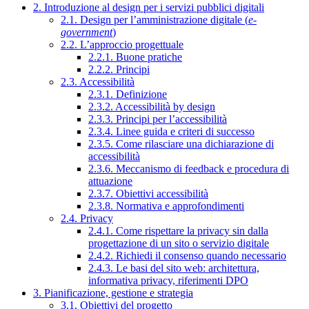
2. Introduzione al design per i servizi pubblici digitali
2.1. Design per l’amministrazione digitale (
e-
government
)
2.2. L’approccio progettuale
2.2.1. Buone pratiche
2.2.2. Principi
2.3. Accessibilità
2.3.1. Definizione
2.3.2. Accessibilità by design
2.3.3. Principi per l’accessibilità
2.3.4. Linee guida e criteri di successo
2.3.5. Come rilasciare una dichiarazione di
accessibilità
2.3.6. Meccanismo di feedback e procedura di
attuazione
2.3.7. Obiettivi accessibilità
2.3.8. Normativa e approfondimenti
2.4. Privacy
2.4.1. Come rispettare la privacy sin dalla
progettazione di un sito o servizio digitale
2.4.2. Richiedi il consenso quando necessario
2.4.3. Le basi del sito web: architettura,
informativa privacy, riferimenti DPO
3. Pianificazione, gestione e strategia
3.1. Obiettivi del progetto