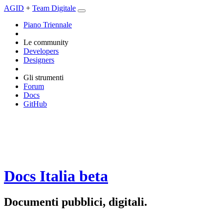
AGID
+
Team Digitale
Piano Triennale
Le community
Developers
Designers
Gli strumenti
Forum
Docs
GitHub
Docs Italia
beta
Documenti pubblici, digitali.