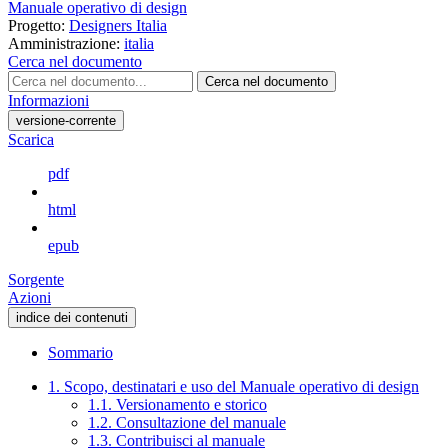
Manuale operativo di design
Progetto:
Designers Italia
Amministrazione:
italia
Cerca nel documento
Cerca nel documento
Informazioni
versione-corrente
Scarica
pdf
html
epub
Sorgente
Azioni
indice dei contenuti
Sommario
1. Scopo, destinatari e uso del Manuale operativo di design
1.1. Versionamento e storico
1.2. Consultazione del manuale
1.3. Contribuisci al manuale