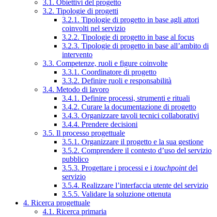
3.1. Obiettivi del progetto
3.2. Tipologie di progetti
3.2.1. Tipologie di progetto in base agli attori
coinvolti nel servizio
3.2.2. Tipologie di progetto in base al focus
3.2.3. Tipologie di progetto in base all’ambito di
intervento
3.3. Competenze, ruoli e figure coinvolte
3.3.1. Coordinatore di progetto
3.3.2. Definire ruoli e responsabilità
3.4. Metodo di lavoro
3.4.1. Definire processi, strumenti e rituali
3.4.2. Curare la documentazione di progetto
3.4.3. Organizzare tavoli tecnici collaborativi
3.4.4. Prendere decisioni
3.5. Il processo progettuale
3.5.1. Organizzare il progetto e la sua gestione
3.5.2. Comprendere il contesto d’uso del servizio
pubblico
3.5.3. Progettare i processi e i
touchpoint
del
servizio
3.5.4. Realizzare l’interfaccia utente del servizio
3.5.5. Validare la soluzione ottenuta
4. Ricerca progettuale
4.1. Ricerca primaria