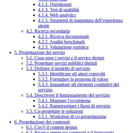
4.1.2. Questionari
4.1.3. Test di usabilità
4.1.4. Web analytics
4.1.5. Strumenti di mappatura dell’esperienza
utente
4.2. Ricerca secondaria
4.2.1. Ricerca documentale
4.2.2. Analisi benchmark
4.2.3. Valutazione euristica
5. Progettazione dei servizi
5.1. Cosa sono i servizi e il service design
5.2. Progettare servizi pubblici digitali
5.3. Definire il modello di servizio
5.3.1. Identificare gli attori coinvolti
5.3.2. Formulare la proposta di valore
5.3.3. Inquadrare gli elementi costitutivi del
servizio
5.4. Descrivere il funzionamento del servizio
5.4.1. Mappare l’ecosistema
5.4.2. Rappresentare i flussi di servizio
5.5. Co-progettare le soluzioni
5.5.1. Workshop di co-progettazione
6. Progettazione dei contenuti
6.1. Cos’è il content design
6.2. Ricerca utente sui contenuti e il linguaggio