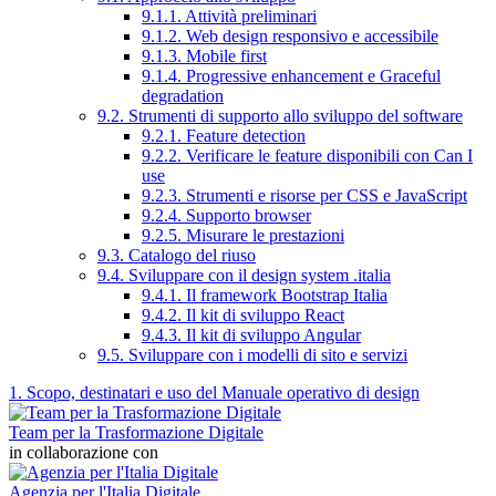
9.1.1. Attività preliminari
9.1.2. Web design responsivo e accessibile
9.1.3. Mobile first
9.1.4. Progressive enhancement e Graceful
degradation
9.2. Strumenti di supporto allo sviluppo del software
9.2.1. Feature detection
9.2.2. Verificare le feature disponibili con Can I
use
9.2.3. Strumenti e risorse per CSS e JavaScript
9.2.4. Supporto browser
9.2.5. Misurare le prestazioni
9.3. Catalogo del riuso
9.4. Sviluppare con il design system .italia
9.4.1. Il framework Bootstrap Italia
9.4.2. Il kit di sviluppo React
9.4.3. Il kit di sviluppo Angular
9.5. Sviluppare con i modelli di sito e servizi
1. Scopo, destinatari e uso del Manuale operativo di design
Team per la Trasformazione Digitale
in collaborazione con
Agenzia per l'Italia Digitale