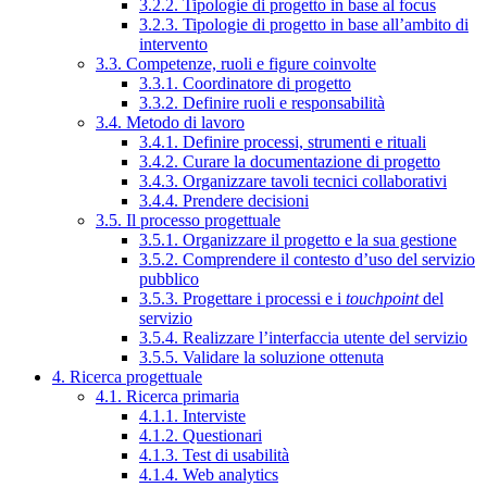
3.2.2. Tipologie di progetto in base al focus
3.2.3. Tipologie di progetto in base all’ambito di
intervento
3.3. Competenze, ruoli e figure coinvolte
3.3.1. Coordinatore di progetto
3.3.2. Definire ruoli e responsabilità
3.4. Metodo di lavoro
3.4.1. Definire processi, strumenti e rituali
3.4.2. Curare la documentazione di progetto
3.4.3. Organizzare tavoli tecnici collaborativi
3.4.4. Prendere decisioni
3.5. Il processo progettuale
3.5.1. Organizzare il progetto e la sua gestione
3.5.2. Comprendere il contesto d’uso del servizio
pubblico
3.5.3. Progettare i processi e i
touchpoint
del
servizio
3.5.4. Realizzare l’interfaccia utente del servizio
3.5.5. Validare la soluzione ottenuta
4. Ricerca progettuale
4.1. Ricerca primaria
4.1.1. Interviste
4.1.2. Questionari
4.1.3. Test di usabilità
4.1.4. Web analytics