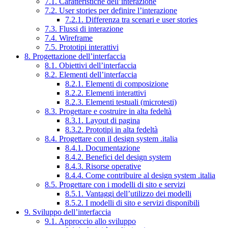
7.1. Caratteristiche dell’interazione
7.2. User stories per definire l’interazione
7.2.1. Differenza tra scenari e user stories
7.3. Flussi di interazione
7.4. Wireframe
7.5. Prototipi interattivi
8. Progettazione dell’interfaccia
8.1. Obiettivi dell’interfaccia
8.2. Elementi dell’interfaccia
8.2.1. Elementi di composizione
8.2.2. Elementi interattivi
8.2.3. Elementi testuali (microtesti)
8.3. Progettare e costruire in alta fedeltà
8.3.1. Layout di pagina
8.3.2. Prototipi in alta fedeltà
8.4. Progettare con il design system .italia
8.4.1. Documentazione
8.4.2. Benefici del design system
8.4.3. Risorse operative
8.4.4. Come contribuire al design system .italia
8.5. Progettare con i modelli di sito e servizi
8.5.1. Vantaggi dell’utilizzo dei modelli
8.5.2. I modelli di sito e servizi disponibili
9. Sviluppo dell’interfaccia
9.1. Approccio allo sviluppo