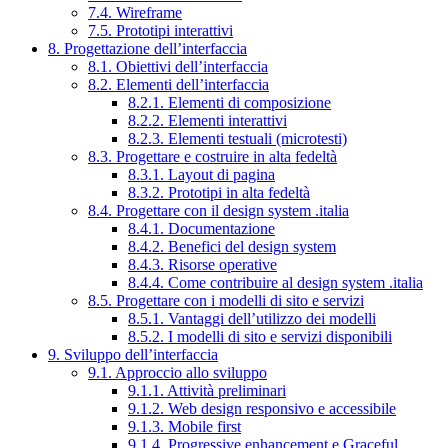
7.4. Wireframe
7.5. Prototipi interattivi
8. Progettazione dell’interfaccia
8.1. Obiettivi dell’interfaccia
8.2. Elementi dell’interfaccia
8.2.1. Elementi di composizione
8.2.2. Elementi interattivi
8.2.3. Elementi testuali (microtesti)
8.3. Progettare e costruire in alta fedeltà
8.3.1. Layout di pagina
8.3.2. Prototipi in alta fedeltà
8.4. Progettare con il design system .italia
8.4.1. Documentazione
8.4.2. Benefici del design system
8.4.3. Risorse operative
8.4.4. Come contribuire al design system .italia
8.5. Progettare con i modelli di sito e servizi
8.5.1. Vantaggi dell’utilizzo dei modelli
8.5.2. I modelli di sito e servizi disponibili
9. Sviluppo dell’interfaccia
9.1. Approccio allo sviluppo
9.1.1. Attività preliminari
9.1.2. Web design responsivo e accessibile
9.1.3. Mobile first
9.1.4. Progressive enhancement e Graceful