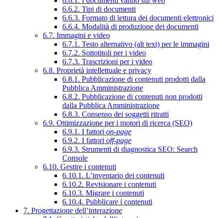
6.6.1. I documenti vanno sul web
6.6.2. Tipi di documenti
6.6.3. Formato di lettura dei documenti elettronici
6.6.4. Modalità di produzione dei documenti
6.7. Immagini e video
6.7.1. Testo alternativo (alt text) per le immagini
6.7.2. Sottotitoli per i video
6.7.3. Trascrizioni per i video
6.8. Proprietà intellettuale e privacy
6.8.1. Pubblicazione di contenuti prodotti dalla
Pubblica Amministrazione
6.8.2. Pubblicazione di contenuti non prodotti
dalla Pubblica Amministrazione
6.8.3. Consenso dei soggetti ritratti
6.9. Ottimizzazione per i motori di ricerca (SEO)
6.9.1. I fattori
on-page
6.9.2. I fattori
off-page
6.9.3. Strumenti di diagnostica SEO: Search
Console
6.10. Gestire i contenuti
6.10.1. L’inventario dei contenuti
6.10.2. Revisionare i contenuti
6.10.3. Migrare i contenuti
6.10.4. Pubblicare i contenuti
7. Progettazione dell’interazione