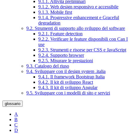
9.1.1. Attività preliminari
9.1.2. Web design responsivo e accessibile
9.1.3. Mobile first
9.1.4. Progressive enhancement e Graceful
degradation
9.2. Strumenti di supporto allo sviluppo del software
9.2.1. Feature detection
9.2.2. Verificare le feature disponibili con Can I
use
9.2.3. Strumenti e risorse per CSS e JavaScript
9.2.4. Supporto browser
9.2.5. Misurare le prestazioni
9.3. Catalogo del riuso
9.4. Sviluppare con il design system .italia
9.4.1. Il framework Bootstrap Italia
9.4.2. Il kit di sviluppo React
9.4.3. Il kit di sviluppo Angular
9.5. Sviluppare con i modelli di sito e servizi
glossario
A
B
C
D