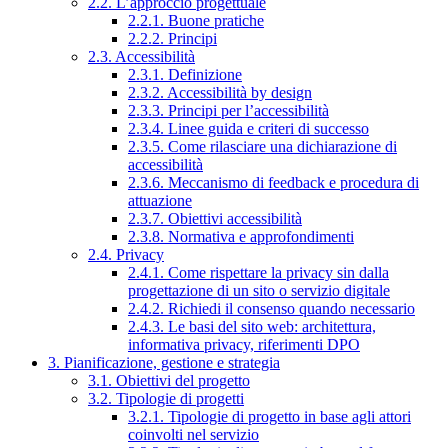
2.2. L’approccio progettuale
2.2.1. Buone pratiche
2.2.2. Principi
2.3. Accessibilità
2.3.1. Definizione
2.3.2. Accessibilità by design
2.3.3. Principi per l’accessibilità
2.3.4. Linee guida e criteri di successo
2.3.5. Come rilasciare una dichiarazione di
accessibilità
2.3.6. Meccanismo di feedback e procedura di
attuazione
2.3.7. Obiettivi accessibilità
2.3.8. Normativa e approfondimenti
2.4. Privacy
2.4.1. Come rispettare la privacy sin dalla
progettazione di un sito o servizio digitale
2.4.2. Richiedi il consenso quando necessario
2.4.3. Le basi del sito web: architettura,
informativa privacy, riferimenti DPO
3. Pianificazione, gestione e strategia
3.1. Obiettivi del progetto
3.2. Tipologie di progetti
3.2.1. Tipologie di progetto in base agli attori
coinvolti nel servizio