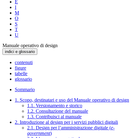
E
I
M
O
S
T
U
Manuale operativo di design
indici e glossario
contenuti
figure
tabelle
glossario
Sommario
1. Scopo, destinatari e uso del Manuale operativo di design
1.1. Versionamento e storico
1.2. Consultazione del manuale
1.3. Contribuisci al manuale
2. Introduzione al design per i servizi pubblici digitali
2.1. Design per l’amministrazione digitale (
e-
government
)