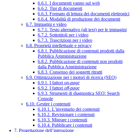
6.6.1. I documenti vanno sul web
6.6.2. Tipi di documenti
6.6.3. Formato di lettura dei documenti elettronici
6.6.4. Modalità di produzione dei documenti
6.7. Immagini e video
6.7.1. Testo alternativo (alt text) per le immagini
6.7.2. Sottotitoli per i video
6.7.3. Trascrizioni per i video
6.8. Proprietà intellettuale e privacy
6.8.1. Pubblicazione di contenuti prodotti dalla
Pubblica Amministrazione
6.8.2. Pubblicazione di contenuti non prodotti
dalla Pubblica Amministrazione
6.8.3. Consenso dei soggetti ritratti
6.9. Ottimizzazione per i motori di ricerca (SEO)
6.9.1. I fattori
on-page
6.9.2. I fattori
off-page
6.9.3. Strumenti di diagnostica SEO: Search
Console
6.10. Gestire i contenuti
6.10.1. L’inventario dei contenuti
6.10.2. Revisionare i contenuti
6.10.3. Migrare i contenuti
6.10.4. Pubblicare i contenuti
7. Progettazione dell’interazione