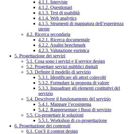
4.1.1. Interviste
4.1.2. Questionari
4.1.3. Test di usabilità
4.1.4. Web analytics
4.1.5. Strumenti di mappatura dell’esperienza
utente
4.2. Ricerca secondaria
4.2.1. Ricerca documentale
4.2.2. Analisi benchmark
4.2.3. Valutazione euristica
5. Progettazione dei servizi
5.1. Cosa sono i servizi e il service design
5.2. Progettare servizi pubblici digitali
5.3. Definire il modello di servizio
5.3.1. Identificare gli attori coinvolti
5.3.2. Formulare la proposta di valore
5.3.3. Inquadrare gli elementi costitutivi del
servizio
5.4. Descrivere il funzionamento del servizio
5.4.1. Mappare l’ecosistema
5.4.2. Rappresentare i flussi di servizio
5.5. Co-progettare le soluzioni
5.5.1. Workshop di co-progettazione
6. Progettazione dei contenuti
6.1. Cos’è il content design