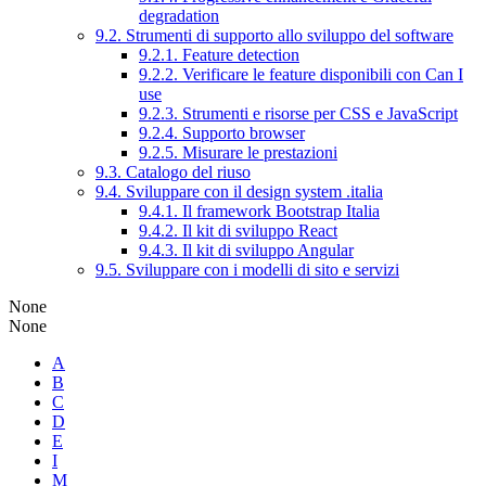
degradation
9.2. Strumenti di supporto allo sviluppo del software
9.2.1. Feature detection
9.2.2. Verificare le feature disponibili con Can I
use
9.2.3. Strumenti e risorse per CSS e JavaScript
9.2.4. Supporto browser
9.2.5. Misurare le prestazioni
9.3. Catalogo del riuso
9.4. Sviluppare con il design system .italia
9.4.1. Il framework Bootstrap Italia
9.4.2. Il kit di sviluppo React
9.4.3. Il kit di sviluppo Angular
9.5. Sviluppare con i modelli di sito e servizi
None
None
A
B
C
D
E
I
M