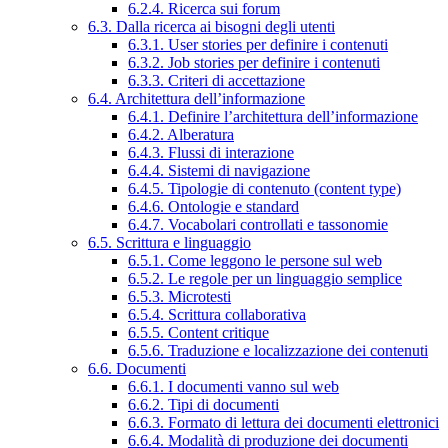
6.2.4. Ricerca sui forum
6.3. Dalla ricerca ai bisogni degli utenti
6.3.1. User stories per definire i contenuti
6.3.2. Job stories per definire i contenuti
6.3.3. Criteri di accettazione
6.4. Architettura dell’informazione
6.4.1. Definire l’architettura dell’informazione
6.4.2. Alberatura
6.4.3. Flussi di interazione
6.4.4. Sistemi di navigazione
6.4.5. Tipologie di contenuto (content type)
6.4.6. Ontologie e standard
6.4.7. Vocabolari controllati e tassonomie
6.5. Scrittura e linguaggio
6.5.1. Come leggono le persone sul web
6.5.2. Le regole per un linguaggio semplice
6.5.3. Microtesti
6.5.4. Scrittura collaborativa
6.5.5. Content critique
6.5.6. Traduzione e localizzazione dei contenuti
6.6. Documenti
6.6.1. I documenti vanno sul web
6.6.2. Tipi di documenti
6.6.3. Formato di lettura dei documenti elettronici
6.6.4. Modalità di produzione dei documenti