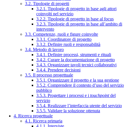
3.2. Tipologie di progetti
3.2.1. Tipologie di progetto in base agli attori
coinvolti nel servizio
3.2.2. Tipologie di progetto in base al focus
3.2.3. Tipologie di progetto in base all’ambito di
intervento
3.3. Competenze, ruoli e figure coinvolte
3.3.1. Coordinatore di progetto
3.3.2. Definire ruoli e responsabilità
3.4. Metodo di lavoro
3.4.1. Definire processi, strumenti e rituali
3.4.2. Curare la documentazione di progetto
3.4.3. Organizzare tavoli tecnici collaborativi
3.4.4. Prendere decisioni
3.5. Il processo progettuale
3.5.1. Organizzare il progetto e la sua gestione
3.5.2. Comprendere il contesto d’uso del servizio
pubblico
3.5.3. Progettare i processi e i
touchpoint
del
servizio
3.5.4. Realizzare l’interfaccia utente del servizio
3.5.5. Validare la soluzione ottenuta
4. Ricerca progettuale
4.1. Ricerca primaria
4.1.1. Interviste