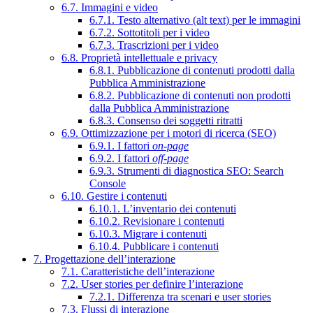
6.7. Immagini e video
6.7.1. Testo alternativo (alt text) per le immagini
6.7.2. Sottotitoli per i video
6.7.3. Trascrizioni per i video
6.8. Proprietà intellettuale e privacy
6.8.1. Pubblicazione di contenuti prodotti dalla
Pubblica Amministrazione
6.8.2. Pubblicazione di contenuti non prodotti
dalla Pubblica Amministrazione
6.8.3. Consenso dei soggetti ritratti
6.9. Ottimizzazione per i motori di ricerca (SEO)
6.9.1. I fattori
on-page
6.9.2. I fattori
off-page
6.9.3. Strumenti di diagnostica SEO: Search
Console
6.10. Gestire i contenuti
6.10.1. L’inventario dei contenuti
6.10.2. Revisionare i contenuti
6.10.3. Migrare i contenuti
6.10.4. Pubblicare i contenuti
7. Progettazione dell’interazione
7.1. Caratteristiche dell’interazione
7.2. User stories per definire l’interazione
7.2.1. Differenza tra scenari e user stories
7.3. Flussi di interazione