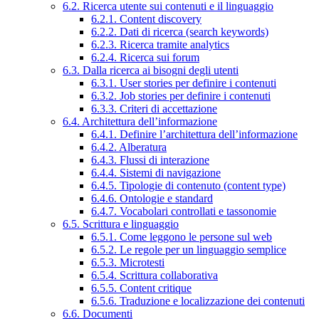
6.2. Ricerca utente sui contenuti e il linguaggio
6.2.1. Content discovery
6.2.2. Dati di ricerca (search keywords)
6.2.3. Ricerca tramite analytics
6.2.4. Ricerca sui forum
6.3. Dalla ricerca ai bisogni degli utenti
6.3.1. User stories per definire i contenuti
6.3.2. Job stories per definire i contenuti
6.3.3. Criteri di accettazione
6.4. Architettura dell’informazione
6.4.1. Definire l’architettura dell’informazione
6.4.2. Alberatura
6.4.3. Flussi di interazione
6.4.4. Sistemi di navigazione
6.4.5. Tipologie di contenuto (content type)
6.4.6. Ontologie e standard
6.4.7. Vocabolari controllati e tassonomie
6.5. Scrittura e linguaggio
6.5.1. Come leggono le persone sul web
6.5.2. Le regole per un linguaggio semplice
6.5.3. Microtesti
6.5.4. Scrittura collaborativa
6.5.5. Content critique
6.5.6. Traduzione e localizzazione dei contenuti
6.6. Documenti