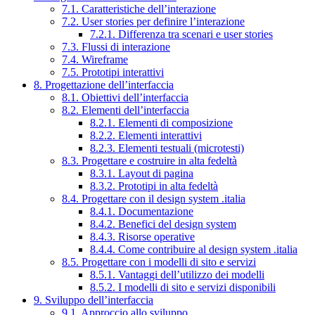
7.1. Caratteristiche dell’interazione
7.2. User stories per definire l’interazione
7.2.1. Differenza tra scenari e user stories
7.3. Flussi di interazione
7.4. Wireframe
7.5. Prototipi interattivi
8. Progettazione dell’interfaccia
8.1. Obiettivi dell’interfaccia
8.2. Elementi dell’interfaccia
8.2.1. Elementi di composizione
8.2.2. Elementi interattivi
8.2.3. Elementi testuali (microtesti)
8.3. Progettare e costruire in alta fedeltà
8.3.1. Layout di pagina
8.3.2. Prototipi in alta fedeltà
8.4. Progettare con il design system .italia
8.4.1. Documentazione
8.4.2. Benefici del design system
8.4.3. Risorse operative
8.4.4. Come contribuire al design system .italia
8.5. Progettare con i modelli di sito e servizi
8.5.1. Vantaggi dell’utilizzo dei modelli
8.5.2. I modelli di sito e servizi disponibili
9. Sviluppo dell’interfaccia
9.1. Approccio allo sviluppo