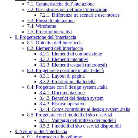
7.1. Caratteristiche dell’interazione
7.2. User stories per definire l’interazione
7.2.1. Differenza tra scenari e user stories
7.3. Flussi di interazione
7.4. Wireframe
7.5. Prototipi interattivi
8. Progettazione dell’interfaccia
8.1. Obiettivi dell’interfaccia
8.2. Elementi dell’interfaccia
8.2.1. Elementi di composizione
8.2.2. Elementi interattivi
8.2.3. Elementi testuali (microtesti)
8.3. Progettare e costruire in alta fedeltà
8.3.1. Layout di pagina
8.3.2. Prototipi in alta fedeltà
8.4. Progettare con il design system .italia
8.4.1. Documentazione
8.4.2. Benefici del design system
8.4.3. Risorse operative
8.4.4. Come contribuire al design system .italia
8.5. Progettare con i modelli di sito e servizi
8.5.1. Vantaggi dell’utilizzo dei modelli
8.5.2. I modelli di sito e servizi disponibili
9. Sviluppo dell’interfaccia
9.1. Approccio allo sviluppo