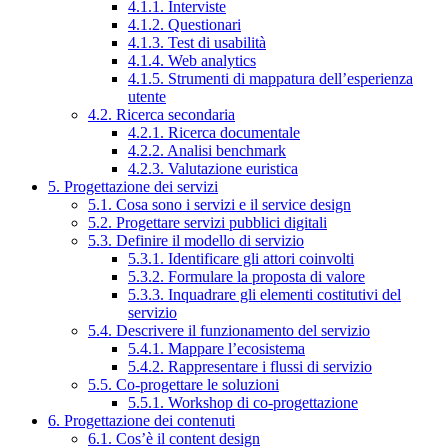
4.1.1. Interviste
4.1.2. Questionari
4.1.3. Test di usabilità
4.1.4. Web analytics
4.1.5. Strumenti di mappatura dell’esperienza
utente
4.2. Ricerca secondaria
4.2.1. Ricerca documentale
4.2.2. Analisi benchmark
4.2.3. Valutazione euristica
5. Progettazione dei servizi
5.1. Cosa sono i servizi e il service design
5.2. Progettare servizi pubblici digitali
5.3. Definire il modello di servizio
5.3.1. Identificare gli attori coinvolti
5.3.2. Formulare la proposta di valore
5.3.3. Inquadrare gli elementi costitutivi del
servizio
5.4. Descrivere il funzionamento del servizio
5.4.1. Mappare l’ecosistema
5.4.2. Rappresentare i flussi di servizio
5.5. Co-progettare le soluzioni
5.5.1. Workshop di co-progettazione
6. Progettazione dei contenuti
6.1. Cos’è il content design