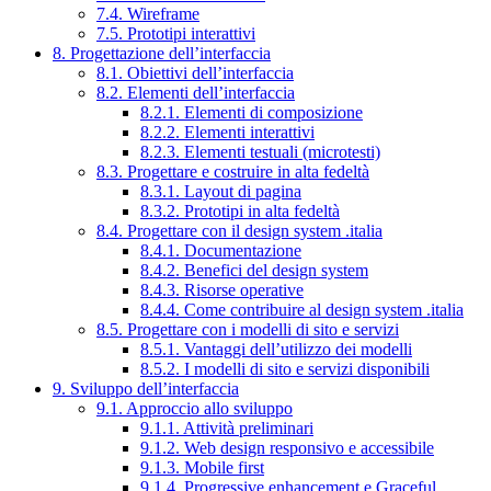
7.4. Wireframe
7.5. Prototipi interattivi
8. Progettazione dell’interfaccia
8.1. Obiettivi dell’interfaccia
8.2. Elementi dell’interfaccia
8.2.1. Elementi di composizione
8.2.2. Elementi interattivi
8.2.3. Elementi testuali (microtesti)
8.3. Progettare e costruire in alta fedeltà
8.3.1. Layout di pagina
8.3.2. Prototipi in alta fedeltà
8.4. Progettare con il design system .italia
8.4.1. Documentazione
8.4.2. Benefici del design system
8.4.3. Risorse operative
8.4.4. Come contribuire al design system .italia
8.5. Progettare con i modelli di sito e servizi
8.5.1. Vantaggi dell’utilizzo dei modelli
8.5.2. I modelli di sito e servizi disponibili
9. Sviluppo dell’interfaccia
9.1. Approccio allo sviluppo
9.1.1. Attività preliminari
9.1.2. Web design responsivo e accessibile
9.1.3. Mobile first
9.1.4. Progressive enhancement e Graceful