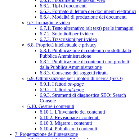
6.6.1. I documenti vanno sul web
6.6.2. Tipi di documenti
6.6.3. Formato di lettura dei documenti elettronici
6.6.4. Modalità di produzione dei documenti
6.7. Immagini e video
6.7.1. Testo alternativo (alt text) per le immagini
6.7.2. Sottotitoli per i video
6.7.3. Trascrizioni per i video
6.8. Proprietà intellettuale e privacy
6.8.1. Pubblicazione di contenuti prodotti dalla
Pubblica Amministrazione
6.8.2. Pubblicazione di contenuti non prodotti
dalla Pubblica Amministrazione
6.8.3. Consenso dei soggetti ritratti
6.9. Ottimizzazione per i motori di ricerca (SEO)
6.9.1. I fattori
on-page
6.9.2. I fattori
off-page
6.9.3. Strumenti di diagnostica SEO: Search
Console
6.10. Gestire i contenuti
6.10.1. L’inventario dei contenuti
6.10.2. Revisionare i contenuti
6.10.3. Migrare i contenuti
6.10.4. Pubblicare i contenuti
7. Progettazione dell’interazione