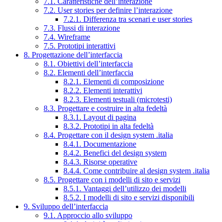
7.1. Caratteristiche dell’interazione
7.2. User stories per definire l’interazione
7.2.1. Differenza tra scenari e user stories
7.3. Flussi di interazione
7.4. Wireframe
7.5. Prototipi interattivi
8. Progettazione dell’interfaccia
8.1. Obiettivi dell’interfaccia
8.2. Elementi dell’interfaccia
8.2.1. Elementi di composizione
8.2.2. Elementi interattivi
8.2.3. Elementi testuali (microtesti)
8.3. Progettare e costruire in alta fedeltà
8.3.1. Layout di pagina
8.3.2. Prototipi in alta fedeltà
8.4. Progettare con il design system .italia
8.4.1. Documentazione
8.4.2. Benefici del design system
8.4.3. Risorse operative
8.4.4. Come contribuire al design system .italia
8.5. Progettare con i modelli di sito e servizi
8.5.1. Vantaggi dell’utilizzo dei modelli
8.5.2. I modelli di sito e servizi disponibili
9. Sviluppo dell’interfaccia
9.1. Approccio allo sviluppo