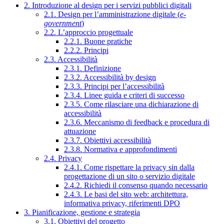
2. Introduzione al design per i servizi pubblici digitali
2.1. Design per l’amministrazione digitale (
e-
government
)
2.2. L’approccio progettuale
2.2.1. Buone pratiche
2.2.2. Principi
2.3. Accessibilità
2.3.1. Definizione
2.3.2. Accessibilità by design
2.3.3. Principi per l’accessibilità
2.3.4. Linee guida e criteri di successo
2.3.5. Come rilasciare una dichiarazione di
accessibilità
2.3.6. Meccanismo di feedback e procedura di
attuazione
2.3.7. Obiettivi accessibilità
2.3.8. Normativa e approfondimenti
2.4. Privacy
2.4.1. Come rispettare la privacy sin dalla
progettazione di un sito o servizio digitale
2.4.2. Richiedi il consenso quando necessario
2.4.3. Le basi del sito web: architettura,
informativa privacy, riferimenti DPO
3. Pianificazione, gestione e strategia
3.1. Obiettivi del progetto