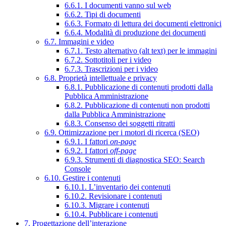
6.6.1. I documenti vanno sul web
6.6.2. Tipi di documenti
6.6.3. Formato di lettura dei documenti elettronici
6.6.4. Modalità di produzione dei documenti
6.7. Immagini e video
6.7.1. Testo alternativo (alt text) per le immagini
6.7.2. Sottotitoli per i video
6.7.3. Trascrizioni per i video
6.8. Proprietà intellettuale e privacy
6.8.1. Pubblicazione di contenuti prodotti dalla
Pubblica Amministrazione
6.8.2. Pubblicazione di contenuti non prodotti
dalla Pubblica Amministrazione
6.8.3. Consenso dei soggetti ritratti
6.9. Ottimizzazione per i motori di ricerca (SEO)
6.9.1. I fattori
on-page
6.9.2. I fattori
off-page
6.9.3. Strumenti di diagnostica SEO: Search
Console
6.10. Gestire i contenuti
6.10.1. L’inventario dei contenuti
6.10.2. Revisionare i contenuti
6.10.3. Migrare i contenuti
6.10.4. Pubblicare i contenuti
7. Progettazione dell’interazione