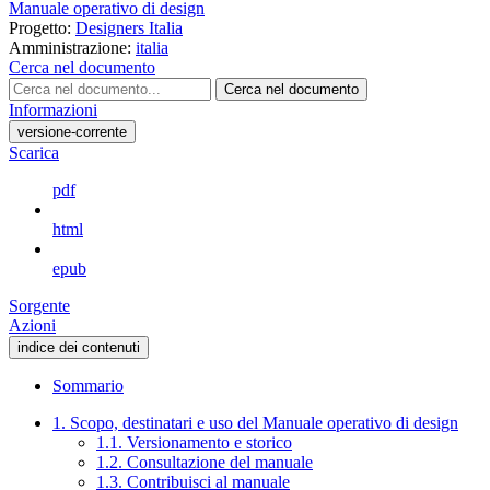
Manuale operativo di design
Progetto:
Designers Italia
Amministrazione:
italia
Cerca nel documento
Cerca nel documento
Informazioni
versione-corrente
Scarica
pdf
html
epub
Sorgente
Azioni
indice dei contenuti
Sommario
1. Scopo, destinatari e uso del Manuale operativo di design
1.1. Versionamento e storico
1.2. Consultazione del manuale
1.3. Contribuisci al manuale