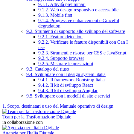
9.1.1. Attività preliminari
9.1.2. Web design responsivo e accessibile
9.1.3. Mobile first
9.1.4. Progressive enhancement e Graceful
degradation
9.2. Strumenti di supporto allo sviluppo del software
9.2.1. Feature detection
9.2.2. Verificare le feature disponibili con Can I
use
9.2.3. Strumenti e risorse per CSS e JavaScript
9.2.4. Supporto browser
9.2.5. Misurare le prestazioni
9.3. Catalogo del riuso
9.4. Sviluppare con il design system .italia
9.4.1. Il framework Bootstrap Italia
9.4.2. Il kit di sviluppo React
9.4.3. Il kit di sviluppo Angular
9.5. Sviluppare con i modelli di sito e servizi
1. Scopo, destinatari e uso del Manuale operativo di design
Team per la Trasformazione Digitale
in collaborazione con
Agenzia per l'Italia Digitale