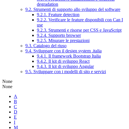
degradation
9.2. Strumenti di supporto allo sviluppo del software
9.2.1. Feature detection
9.2.2. Verificare le feature disponibili con Can I
use
9.2.3. Strumenti e risorse per CSS e JavaScript
9.2.4. Supporto browser
9.2.5. Misurare le prestazioni
9.3. Catalogo del riuso
9.4. Sviluppare con il design system .italia
9.4.1. Il framework Bootstrap Italia
9.4.2. Il kit di sviluppo React
9.4.3. Il kit di sviluppo Angular
9.5. Sviluppare con i modelli di sito e servizi
None
None
A
B
C
D
E
I
M