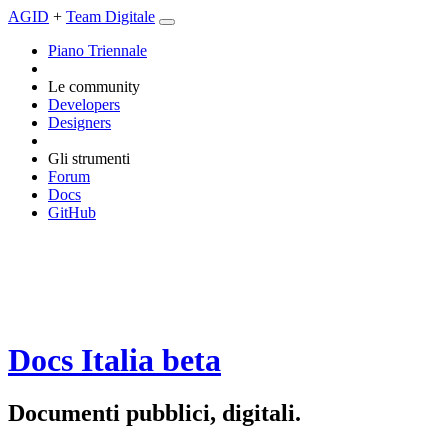
AGID
+
Team Digitale
Piano Triennale
Le community
Developers
Designers
Gli strumenti
Forum
Docs
GitHub
Docs Italia
beta
Documenti pubblici, digitali.