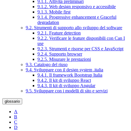
9.1.1. Attività preliminari
9.1.2. Web design responsivo e accessibile
9.1.3. Mobile first
9.1.4. Progressive enhancement e Graceful
degradation
9.2. Strumenti di supporto allo sviluppo del software
9.2.1. Feature detection
9.2.2. Verificare le feature disponibili con Can I
use
9.2.3. Strumenti e risorse per CSS e JavaScript
9.2.4. Supporto browser
9.2.5. Misurare le prestazioni
9.3. Catalogo del riuso
9.4. Sviluppare con il design system .italia
9.4.1. Il framework Bootstrap Italia
9.4.2. Il kit di sviluppo React
9.4.3. Il kit di sviluppo Angular
9.5. Sviluppare con i modelli di sito e servizi
glossario
A
B
C
D