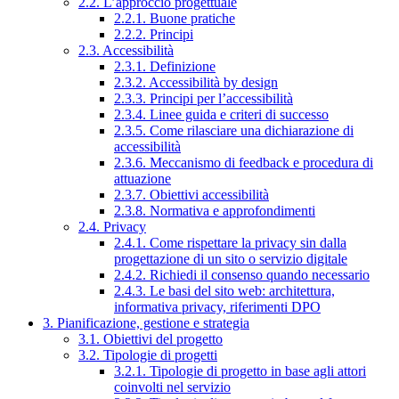
2.2. L’approccio progettuale
2.2.1. Buone pratiche
2.2.2. Principi
2.3. Accessibilità
2.3.1. Definizione
2.3.2. Accessibilità by design
2.3.3. Principi per l’accessibilità
2.3.4. Linee guida e criteri di successo
2.3.5. Come rilasciare una dichiarazione di
accessibilità
2.3.6. Meccanismo di feedback e procedura di
attuazione
2.3.7. Obiettivi accessibilità
2.3.8. Normativa e approfondimenti
2.4. Privacy
2.4.1. Come rispettare la privacy sin dalla
progettazione di un sito o servizio digitale
2.4.2. Richiedi il consenso quando necessario
2.4.3. Le basi del sito web: architettura,
informativa privacy, riferimenti DPO
3. Pianificazione, gestione e strategia
3.1. Obiettivi del progetto
3.2. Tipologie di progetti
3.2.1. Tipologie di progetto in base agli attori
coinvolti nel servizio