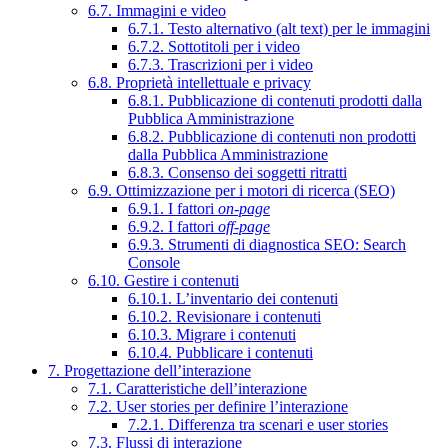
6.7. Immagini e video
6.7.1. Testo alternativo (alt text) per le immagini
6.7.2. Sottotitoli per i video
6.7.3. Trascrizioni per i video
6.8. Proprietà intellettuale e privacy
6.8.1. Pubblicazione di contenuti prodotti dalla
Pubblica Amministrazione
6.8.2. Pubblicazione di contenuti non prodotti
dalla Pubblica Amministrazione
6.8.3. Consenso dei soggetti ritratti
6.9. Ottimizzazione per i motori di ricerca (SEO)
6.9.1. I fattori
on-page
6.9.2. I fattori
off-page
6.9.3. Strumenti di diagnostica SEO: Search
Console
6.10. Gestire i contenuti
6.10.1. L’inventario dei contenuti
6.10.2. Revisionare i contenuti
6.10.3. Migrare i contenuti
6.10.4. Pubblicare i contenuti
7. Progettazione dell’interazione
7.1. Caratteristiche dell’interazione
7.2. User stories per definire l’interazione
7.2.1. Differenza tra scenari e user stories
7.3. Flussi di interazione