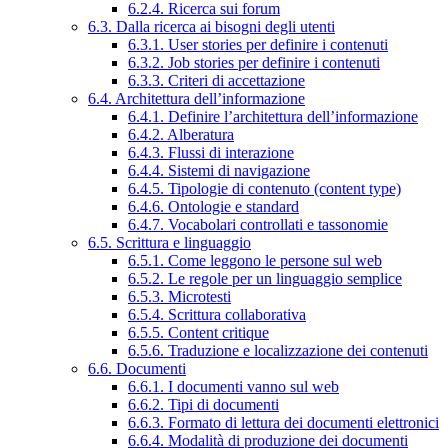
6.2.4. Ricerca sui forum
6.3. Dalla ricerca ai bisogni degli utenti
6.3.1. User stories per definire i contenuti
6.3.2. Job stories per definire i contenuti
6.3.3. Criteri di accettazione
6.4. Architettura dell’informazione
6.4.1. Definire l’architettura dell’informazione
6.4.2. Alberatura
6.4.3. Flussi di interazione
6.4.4. Sistemi di navigazione
6.4.5. Tipologie di contenuto (content type)
6.4.6. Ontologie e standard
6.4.7. Vocabolari controllati e tassonomie
6.5. Scrittura e linguaggio
6.5.1. Come leggono le persone sul web
6.5.2. Le regole per un linguaggio semplice
6.5.3. Microtesti
6.5.4. Scrittura collaborativa
6.5.5. Content critique
6.5.6. Traduzione e localizzazione dei contenuti
6.6. Documenti
6.6.1. I documenti vanno sul web
6.6.2. Tipi di documenti
6.6.3. Formato di lettura dei documenti elettronici
6.6.4. Modalità di produzione dei documenti