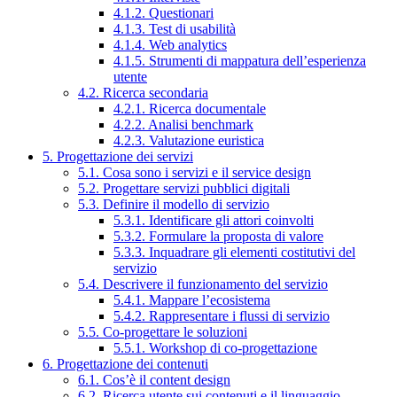
4.1.2. Questionari
4.1.3. Test di usabilità
4.1.4. Web analytics
4.1.5. Strumenti di mappatura dell’esperienza
utente
4.2. Ricerca secondaria
4.2.1. Ricerca documentale
4.2.2. Analisi benchmark
4.2.3. Valutazione euristica
5. Progettazione dei servizi
5.1. Cosa sono i servizi e il service design
5.2. Progettare servizi pubblici digitali
5.3. Definire il modello di servizio
5.3.1. Identificare gli attori coinvolti
5.3.2. Formulare la proposta di valore
5.3.3. Inquadrare gli elementi costitutivi del
servizio
5.4. Descrivere il funzionamento del servizio
5.4.1. Mappare l’ecosistema
5.4.2. Rappresentare i flussi di servizio
5.5. Co-progettare le soluzioni
5.5.1. Workshop di co-progettazione
6. Progettazione dei contenuti
6.1. Cos’è il content design
6.2. Ricerca utente sui contenuti e il linguaggio