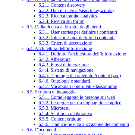
6.2.1. Content discovery
6.2.2. Dati di ricerca (search keywords)
6.2.3. Ricerca tramite analytics
6.2.4. Ricerca sui forum
6.3. Dalla ricerca ai bisogni degli utenti
6.3.1. User stories per definire i contenuti
6.3.2. Job stories per definire i contenuti
6.3.3. Criteri di accettazione
6.4. Architettura dell’informazione
6.4.1. Definire l’architettura dell’informazione
6.4.2. Alberatura
6.4.3. Flussi di interazione
6.4.4. Sistemi di navigazione
6.4.5. Tipologie di contenuto (content type)
6.4.6. Ontologie e standard
6.4.7. Vocabolari controllati e tassonomie
6.5. Scrittura e linguaggio
6.5.1. Come leggono le persone sul web
6.5.2. Le regole per un linguaggio semplice
6.5.3. Microtesti
6.5.4. Scrittura collaborativa
6.5.5. Content critique
6.5.6. Traduzione e localizzazione dei contenuti
6.6. Documenti