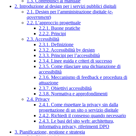
1.3. Contribuisci al manuale
2. Introduzione al design per i servizi pubblici digitali
2.1. Design per l’amministrazione digitale (
e-
government
)
2.2. L’approccio progettuale
2.2.1. Buone pratiche
2.2.2. Principi
2.3. Accessibilità
2.3.1. Definizione
2.3.2. Accessibilità by design
2.3.3. Principi per l’accessibilità
2.3.4. Linee guida e criteri di successo
2.3.5. Come rilasciare una dichiarazione di
accessibilità
2.3.6. Meccanismo di feedback e procedura di
attuazione
2.3.7. Obiettivi accessibilità
2.3.8. Normativa e approfondimenti
2.4. Privacy
2.4.1. Come rispettare la privacy sin dalla
progettazione di un sito o servizio digitale
2.4.2. Richiedi il consenso quando necessario
2.4.3. Le basi del sito web: architettura,
informativa privacy, riferimenti DPO
3. Pianificazione, gestione e strategia