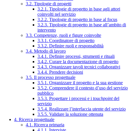
3.2. Tipologie di progetti
3.2.1. Tipologie di progetto in base agli attori
coinvolti nel servizio
3.2.2. Tipologie di progetto in base al focus
3.2.3. Tipologie di progetto in base all’ambito di
intervento
3.3. Competenze, ruoli e figure coinvolte
3.3.1. Coordinatore di progetto
3.3.2. Definire ruoli e responsabilità
3.4. Metodo di lavoro
3.4.1. Definire processi, strumenti e rituali
3.4.2. Curare la documentazione di progetto
3.4.3. Organizzare tavoli tecnici collaborativi
3.4.4. Prendere decisioni
3.5. Il processo progettuale
3.5.1. Organizzare il progetto e la sua gestione
3.5.2. Comprendere il contesto d’uso del servizio
pubblico
3.5.3. Progettare i processi e i
touchpoint
del
servizio
3.5.4. Realizzare l’interfaccia utente del servizio
3.5.5. Validare la soluzione ottenuta
4. Ricerca progettuale
4.1. Ricerca primaria
4.1.1. Interviste