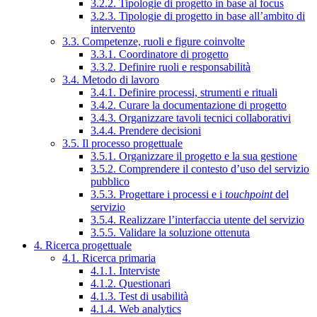
3.2.2. Tipologie di progetto in base al focus
3.2.3. Tipologie di progetto in base all’ambito di
intervento
3.3. Competenze, ruoli e figure coinvolte
3.3.1. Coordinatore di progetto
3.3.2. Definire ruoli e responsabilità
3.4. Metodo di lavoro
3.4.1. Definire processi, strumenti e rituali
3.4.2. Curare la documentazione di progetto
3.4.3. Organizzare tavoli tecnici collaborativi
3.4.4. Prendere decisioni
3.5. Il processo progettuale
3.5.1. Organizzare il progetto e la sua gestione
3.5.2. Comprendere il contesto d’uso del servizio
pubblico
3.5.3. Progettare i processi e i
touchpoint
del
servizio
3.5.4. Realizzare l’interfaccia utente del servizio
3.5.5. Validare la soluzione ottenuta
4. Ricerca progettuale
4.1. Ricerca primaria
4.1.1. Interviste
4.1.2. Questionari
4.1.3. Test di usabilità
4.1.4. Web analytics