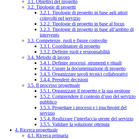
3.1. Obiettivi del progetto
3.2. Tipologie di progetti
3.2.1. Tipologie di progetto in base agli attori
coinvolti nel servizio
3.2.2. Tipologie di progetto in base al focus
3.2.3. Tipologie di progetto in base all’ambito di
intervento
3.3. Competenze, ruoli e figure coinvolte
3.3.1. Coordinatore di progetto
3.3.2. Definire ruoli e responsabilità
3.4. Metodo di lavoro
3.4.1. Definire processi, strumenti e rituali
3.4.2. Curare la documentazione di progetto
3.4.3. Organizzare tavoli tecnici collaborativi
3.4.4. Prendere decisioni
3.5. Il processo progettuale
3.5.1. Organizzare il progetto e la sua gestione
3.5.2. Comprendere il contesto d’uso del servizio
pubblico
3.5.3. Progettare i processi e i
touchpoint
del
servizio
3.5.4. Realizzare l’interfaccia utente del servizio
3.5.5. Validare la soluzione ottenuta
4. Ricerca progettuale
4.1. Ricerca primaria