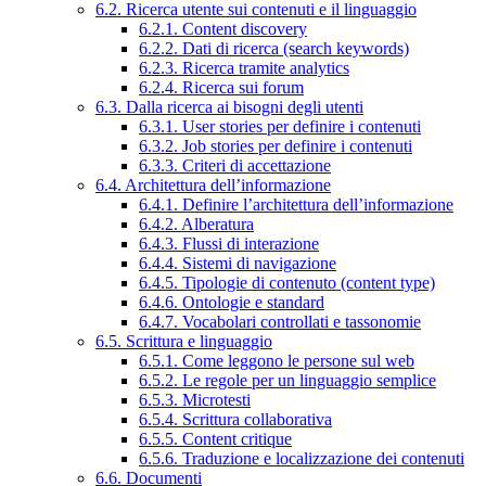
6.2. Ricerca utente sui contenuti e il linguaggio
6.2.1. Content discovery
6.2.2. Dati di ricerca (search keywords)
6.2.3. Ricerca tramite analytics
6.2.4. Ricerca sui forum
6.3. Dalla ricerca ai bisogni degli utenti
6.3.1. User stories per definire i contenuti
6.3.2. Job stories per definire i contenuti
6.3.3. Criteri di accettazione
6.4. Architettura dell’informazione
6.4.1. Definire l’architettura dell’informazione
6.4.2. Alberatura
6.4.3. Flussi di interazione
6.4.4. Sistemi di navigazione
6.4.5. Tipologie di contenuto (content type)
6.4.6. Ontologie e standard
6.4.7. Vocabolari controllati e tassonomie
6.5. Scrittura e linguaggio
6.5.1. Come leggono le persone sul web
6.5.2. Le regole per un linguaggio semplice
6.5.3. Microtesti
6.5.4. Scrittura collaborativa
6.5.5. Content critique
6.5.6. Traduzione e localizzazione dei contenuti
6.6. Documenti