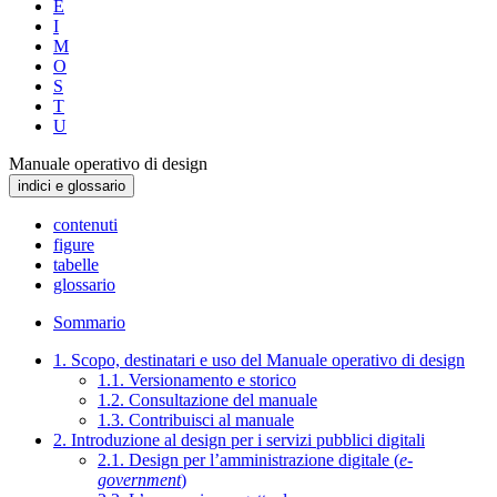
E
I
M
O
S
T
U
Manuale operativo di design
indici e glossario
contenuti
figure
tabelle
glossario
Sommario
1. Scopo, destinatari e uso del Manuale operativo di design
1.1. Versionamento e storico
1.2. Consultazione del manuale
1.3. Contribuisci al manuale
2. Introduzione al design per i servizi pubblici digitali
2.1. Design per l’amministrazione digitale (
e-
government
)