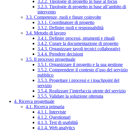
3.2.2. Tipologie di progetto in base al focus
3.2.3. Tipologie di progetto in base all’ambito di
intervento
3.3. Competenze, ruoli e figure coinvolte
3.3.1. Coordinatore di progetto
3.3.2. Definire ruoli e responsabilità
3.4. Metodo di lavoro
3.4.1. Definire processi, strumenti e rituali
3.4.2. Curare la documentazione di progetto
3.4.3. Organizzare tavoli tecnici collaborativi
3.4.4. Prendere decisioni
3.5. Il processo progettuale
3.5.1. Organizzare il progetto e la sua gestione
3.5.2. Comprendere il contesto d’uso del servizio
pubblico
3.5.3. Progettare i processi e i
touchpoint
del
servizio
3.5.4. Realizzare l’interfaccia utente del servizio
3.5.5. Validare la soluzione ottenuta
4. Ricerca progettuale
4.1. Ricerca primaria
4.1.1. Interviste
4.1.2. Questionari
4.1.3. Test di usabilità
4.1.4. Web analytics