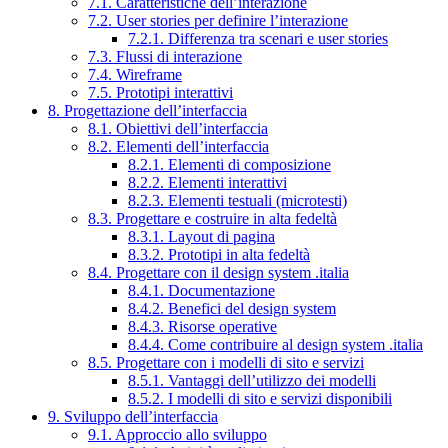
7.1. Caratteristiche dell’interazione
7.2. User stories per definire l’interazione
7.2.1. Differenza tra scenari e user stories
7.3. Flussi di interazione
7.4. Wireframe
7.5. Prototipi interattivi
8. Progettazione dell’interfaccia
8.1. Obiettivi dell’interfaccia
8.2. Elementi dell’interfaccia
8.2.1. Elementi di composizione
8.2.2. Elementi interattivi
8.2.3. Elementi testuali (microtesti)
8.3. Progettare e costruire in alta fedeltà
8.3.1. Layout di pagina
8.3.2. Prototipi in alta fedeltà
8.4. Progettare con il design system .italia
8.4.1. Documentazione
8.4.2. Benefici del design system
8.4.3. Risorse operative
8.4.4. Come contribuire al design system .italia
8.5. Progettare con i modelli di sito e servizi
8.5.1. Vantaggi dell’utilizzo dei modelli
8.5.2. I modelli di sito e servizi disponibili
9. Sviluppo dell’interfaccia
9.1. Approccio allo sviluppo