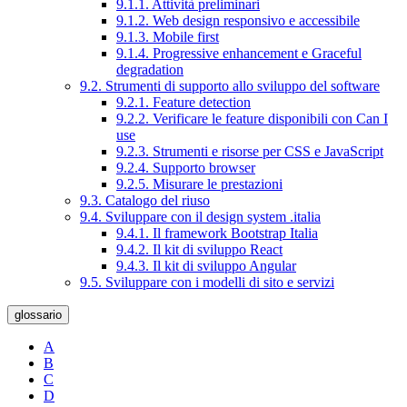
9.1.1. Attività preliminari
9.1.2. Web design responsivo e accessibile
9.1.3. Mobile first
9.1.4. Progressive enhancement e Graceful
degradation
9.2. Strumenti di supporto allo sviluppo del software
9.2.1. Feature detection
9.2.2. Verificare le feature disponibili con Can I
use
9.2.3. Strumenti e risorse per CSS e JavaScript
9.2.4. Supporto browser
9.2.5. Misurare le prestazioni
9.3. Catalogo del riuso
9.4. Sviluppare con il design system .italia
9.4.1. Il framework Bootstrap Italia
9.4.2. Il kit di sviluppo React
9.4.3. Il kit di sviluppo Angular
9.5. Sviluppare con i modelli di sito e servizi
glossario
A
B
C
D