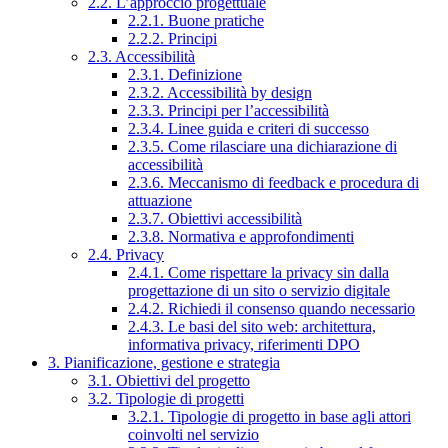
2.2. L’approccio progettuale
2.2.1. Buone pratiche
2.2.2. Principi
2.3. Accessibilità
2.3.1. Definizione
2.3.2. Accessibilità by design
2.3.3. Principi per l’accessibilità
2.3.4. Linee guida e criteri di successo
2.3.5. Come rilasciare una dichiarazione di
accessibilità
2.3.6. Meccanismo di feedback e procedura di
attuazione
2.3.7. Obiettivi accessibilità
2.3.8. Normativa e approfondimenti
2.4. Privacy
2.4.1. Come rispettare la privacy sin dalla
progettazione di un sito o servizio digitale
2.4.2. Richiedi il consenso quando necessario
2.4.3. Le basi del sito web: architettura,
informativa privacy, riferimenti DPO
3. Pianificazione, gestione e strategia
3.1. Obiettivi del progetto
3.2. Tipologie di progetti
3.2.1. Tipologie di progetto in base agli attori
coinvolti nel servizio