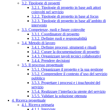
3.2. Tipologie di progetti
3.2.1. Tipologie di progetto in base agli attori
coinvolti nel servizio
3.2.2. Tipologie di progetto in base al focus
3.2.3. Tipologie di progetto in base all’ambito di
intervento
3.3. Competenze, ruoli e figure coinvolte
3.3.1. Coordinatore di progetto
3.3.2. Definire ruoli e responsabilità
3.4. Metodo di lavoro
3.4.1. Definire processi, strumenti e rituali
3.4.2. Curare la documentazione di progetto
3.4.3. Organizzare tavoli tecnici collaborativi
3.4.4. Prendere decisioni
3.5. Il processo progettuale
3.5.1. Organizzare il progetto e la sua gestione
3.5.2. Comprendere il contesto d’uso del servizio
pubblico
3.5.3. Progettare i processi e i
touchpoint
del
servizio
3.5.4. Realizzare l’interfaccia utente del servizio
3.5.5. Validare la soluzione ottenuta
4. Ricerca progettuale
4.1. Ricerca primaria
4.1.1. Interviste