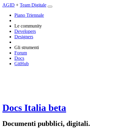
AGID
+
Team Digitale
Piano Triennale
Le community
Developers
Designers
Gli strumenti
Forum
Docs
GitHub
Docs Italia
beta
Documenti pubblici, digitali.