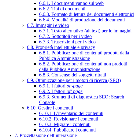
6.6.1. I documenti vanno sul web
6.6.2. Tipi di documenti
6.6.3. Formato di lettura dei documenti elettronici
6.6.4. Modalità di produzione dei documenti
6.7. Immagini e video
6.7.1. Testo alternativo (alt text) per le immagini
6.7.2. Sottotitoli per i video
6.7.3. Trascrizioni per i video
6.8. Proprietà intellettuale e privacy
6.8.1. Pubblicazione di contenuti prodotti dalla
Pubblica Amministrazione
6.8.2. Pubblicazione di contenuti non prodotti
dalla Pubblica Amministrazione
6.8.3. Consenso dei soggetti ritratti
6.9. Ottimizzazione per i motori di ricerca (SEO)
6.9.1. I fattori
on-page
6.9.2. I fattori
off-page
6.9.3. Strumenti di diagnostica SEO: Search
Console
6.10. Gestire i contenuti
6.10.1. L’inventario dei contenuti
6.10.2. Revisionare i contenuti
6.10.3. Migrare i contenuti
6.10.4. Pubblicare i contenuti
7. Progettazione dell’interazione