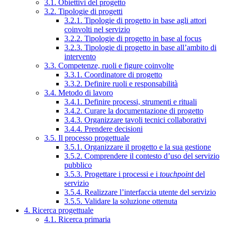
3.1. Obiettivi del progetto
3.2. Tipologie di progetti
3.2.1. Tipologie di progetto in base agli attori
coinvolti nel servizio
3.2.2. Tipologie di progetto in base al focus
3.2.3. Tipologie di progetto in base all’ambito di
intervento
3.3. Competenze, ruoli e figure coinvolte
3.3.1. Coordinatore di progetto
3.3.2. Definire ruoli e responsabilità
3.4. Metodo di lavoro
3.4.1. Definire processi, strumenti e rituali
3.4.2. Curare la documentazione di progetto
3.4.3. Organizzare tavoli tecnici collaborativi
3.4.4. Prendere decisioni
3.5. Il processo progettuale
3.5.1. Organizzare il progetto e la sua gestione
3.5.2. Comprendere il contesto d’uso del servizio
pubblico
3.5.3. Progettare i processi e i
touchpoint
del
servizio
3.5.4. Realizzare l’interfaccia utente del servizio
3.5.5. Validare la soluzione ottenuta
4. Ricerca progettuale
4.1. Ricerca primaria