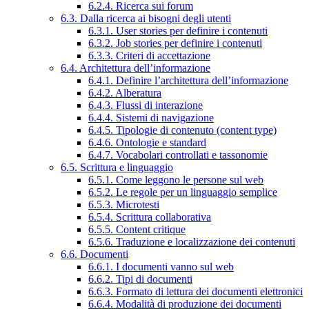
6.2.4. Ricerca sui forum
6.3. Dalla ricerca ai bisogni degli utenti
6.3.1. User stories per definire i contenuti
6.3.2. Job stories per definire i contenuti
6.3.3. Criteri di accettazione
6.4. Architettura dell’informazione
6.4.1. Definire l’architettura dell’informazione
6.4.2. Alberatura
6.4.3. Flussi di interazione
6.4.4. Sistemi di navigazione
6.4.5. Tipologie di contenuto (content type)
6.4.6. Ontologie e standard
6.4.7. Vocabolari controllati e tassonomie
6.5. Scrittura e linguaggio
6.5.1. Come leggono le persone sul web
6.5.2. Le regole per un linguaggio semplice
6.5.3. Microtesti
6.5.4. Scrittura collaborativa
6.5.5. Content critique
6.5.6. Traduzione e localizzazione dei contenuti
6.6. Documenti
6.6.1. I documenti vanno sul web
6.6.2. Tipi di documenti
6.6.3. Formato di lettura dei documenti elettronici
6.6.4. Modalità di produzione dei documenti