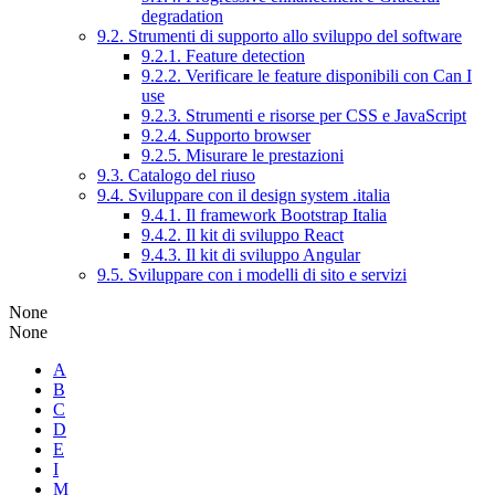
degradation
9.2. Strumenti di supporto allo sviluppo del software
9.2.1. Feature detection
9.2.2. Verificare le feature disponibili con Can I
use
9.2.3. Strumenti e risorse per CSS e JavaScript
9.2.4. Supporto browser
9.2.5. Misurare le prestazioni
9.3. Catalogo del riuso
9.4. Sviluppare con il design system .italia
9.4.1. Il framework Bootstrap Italia
9.4.2. Il kit di sviluppo React
9.4.3. Il kit di sviluppo Angular
9.5. Sviluppare con i modelli di sito e servizi
None
None
A
B
C
D
E
I
M