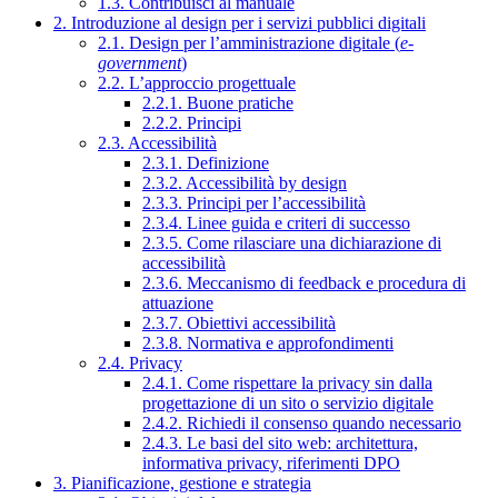
1.3. Contribuisci al manuale
2. Introduzione al design per i servizi pubblici digitali
2.1. Design per l’amministrazione digitale (
e-
government
)
2.2. L’approccio progettuale
2.2.1. Buone pratiche
2.2.2. Principi
2.3. Accessibilità
2.3.1. Definizione
2.3.2. Accessibilità by design
2.3.3. Principi per l’accessibilità
2.3.4. Linee guida e criteri di successo
2.3.5. Come rilasciare una dichiarazione di
accessibilità
2.3.6. Meccanismo di feedback e procedura di
attuazione
2.3.7. Obiettivi accessibilità
2.3.8. Normativa e approfondimenti
2.4. Privacy
2.4.1. Come rispettare la privacy sin dalla
progettazione di un sito o servizio digitale
2.4.2. Richiedi il consenso quando necessario
2.4.3. Le basi del sito web: architettura,
informativa privacy, riferimenti DPO
3. Pianificazione, gestione e strategia