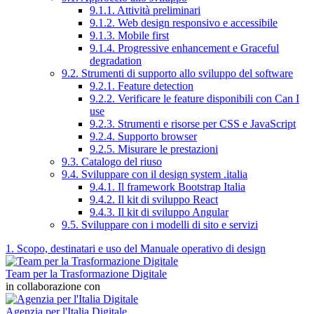
9.1.1. Attività preliminari
9.1.2. Web design responsivo e accessibile
9.1.3. Mobile first
9.1.4. Progressive enhancement e Graceful
degradation
9.2. Strumenti di supporto allo sviluppo del software
9.2.1. Feature detection
9.2.2. Verificare le feature disponibili con Can I
use
9.2.3. Strumenti e risorse per CSS e JavaScript
9.2.4. Supporto browser
9.2.5. Misurare le prestazioni
9.3. Catalogo del riuso
9.4. Sviluppare con il design system .italia
9.4.1. Il framework Bootstrap Italia
9.4.2. Il kit di sviluppo React
9.4.3. Il kit di sviluppo Angular
9.5. Sviluppare con i modelli di sito e servizi
1. Scopo, destinatari e uso del Manuale operativo di design
Team per la Trasformazione Digitale
in collaborazione con
Agenzia per l'Italia Digitale