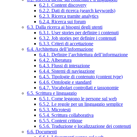
6.2.1. Content discovery
6.2.2. Dati di ricerca (search keywords)
6.2.3. Ricerca tramite analytics
6.2.4. Ricerca sui forum
6.3. Dalla ricerca ai bisogni degli utenti
6.3.1. User stories per definire i contenuti
6.3.2. Job stories per definire i contenuti
6.3.3. Criteri di accettazione
6.4. Architettura dell’informazione
6.4.1. Definire l’architettura dell’informazione
6.4.2. Alberatura
6.4.3. Flussi di interazione
6.4.4. Sistemi di navigazione
6.4.5. Tipologie di contenuto (content type)
6.4.6. Ontologie e standard
6.4.7. Vocabolari controllati e tassonomie
6.5. Scrittura e linguaggio
6.5.1. Come leggono le persone sul web
6.5.2. Le regole per un linguaggio semplice
6.5.3. Microtesti
6.5.4. Scrittura collaborativa
6.5.5. Content critique
6.5.6. Traduzione e localizzazione dei contenuti
6.6. Documenti