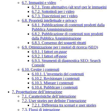
6.7. Immagini e video
6.7.1. Testo alternativo (alt text) per le immagini
6.7.2. Sottotitoli per i video
6.7.3. Trascrizioni per i video
6.8. Proprietà intellettuale e privacy
6.8.1. Pubblicazione di contenuti prodotti dalla
Pubblica Amministrazione
6.8.2. Pubblicazione di contenuti non prodotti
dalla Pubblica Amministrazione
6.8.3. Consenso dei soggetti ritratti
6.9. Ottimizzazione per i motori di ricerca (SEO)
6.9.1. I fattori
on-page
6.9.2. I fattori
off-page
6.9.3. Strumenti di diagnostica SEO: Search
Console
6.10. Gestire i contenuti
6.10.1. L’inventario dei contenuti
6.10.2. Revisionare i contenuti
6.10.3. Migrare i contenuti
6.10.4. Pubblicare i contenuti
7. Progettazione dell’interazione
7.1. Caratteristiche dell’interazione
7.2. User stories per definire l’interazione
7.2.1. Differenza tra scenari e user stories
7.3. Flussi di interazione