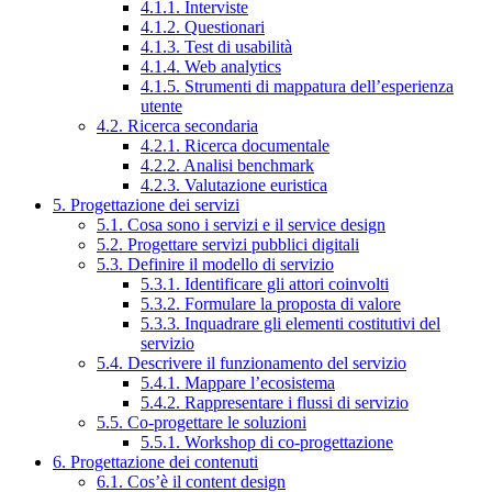
4.1.1. Interviste
4.1.2. Questionari
4.1.3. Test di usabilità
4.1.4. Web analytics
4.1.5. Strumenti di mappatura dell’esperienza
utente
4.2. Ricerca secondaria
4.2.1. Ricerca documentale
4.2.2. Analisi benchmark
4.2.3. Valutazione euristica
5. Progettazione dei servizi
5.1. Cosa sono i servizi e il service design
5.2. Progettare servizi pubblici digitali
5.3. Definire il modello di servizio
5.3.1. Identificare gli attori coinvolti
5.3.2. Formulare la proposta di valore
5.3.3. Inquadrare gli elementi costitutivi del
servizio
5.4. Descrivere il funzionamento del servizio
5.4.1. Mappare l’ecosistema
5.4.2. Rappresentare i flussi di servizio
5.5. Co-progettare le soluzioni
5.5.1. Workshop di co-progettazione
6. Progettazione dei contenuti
6.1. Cos’è il content design