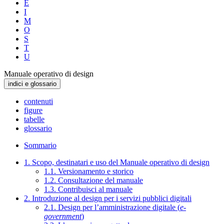
E
I
M
O
S
T
U
Manuale operativo di design
indici e glossario
contenuti
figure
tabelle
glossario
Sommario
1. Scopo, destinatari e uso del Manuale operativo di design
1.1. Versionamento e storico
1.2. Consultazione del manuale
1.3. Contribuisci al manuale
2. Introduzione al design per i servizi pubblici digitali
2.1. Design per l’amministrazione digitale (
e-
government
)