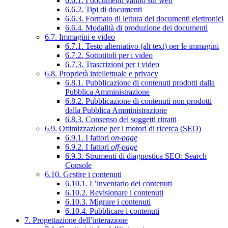
6.6.1. I documenti vanno sul web
6.6.2. Tipi di documenti
6.6.3. Formato di lettura dei documenti elettronici
6.6.4. Modalità di produzione dei documenti
6.7. Immagini e video
6.7.1. Testo alternativo (alt text) per le immagini
6.7.2. Sottotitoli per i video
6.7.3. Trascrizioni per i video
6.8. Proprietà intellettuale e privacy
6.8.1. Pubblicazione di contenuti prodotti dalla
Pubblica Amministrazione
6.8.2. Pubblicazione di contenuti non prodotti
dalla Pubblica Amministrazione
6.8.3. Consenso dei soggetti ritratti
6.9. Ottimizzazione per i motori di ricerca (SEO)
6.9.1. I fattori
on-page
6.9.2. I fattori
off-page
6.9.3. Strumenti di diagnostica SEO: Search
Console
6.10. Gestire i contenuti
6.10.1. L’inventario dei contenuti
6.10.2. Revisionare i contenuti
6.10.3. Migrare i contenuti
6.10.4. Pubblicare i contenuti
7. Progettazione dell’interazione