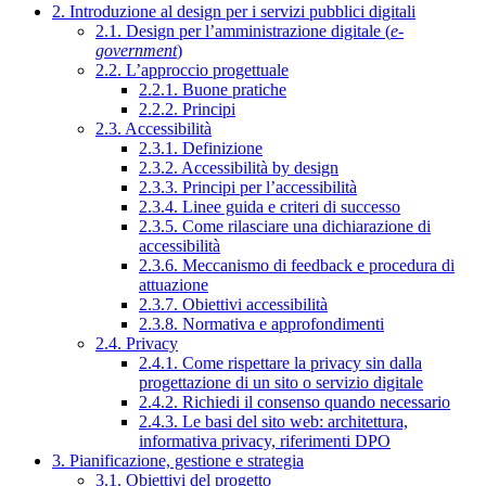
2. Introduzione al design per i servizi pubblici digitali
2.1. Design per l’amministrazione digitale (
e-
government
)
2.2. L’approccio progettuale
2.2.1. Buone pratiche
2.2.2. Principi
2.3. Accessibilità
2.3.1. Definizione
2.3.2. Accessibilità by design
2.3.3. Principi per l’accessibilità
2.3.4. Linee guida e criteri di successo
2.3.5. Come rilasciare una dichiarazione di
accessibilità
2.3.6. Meccanismo di feedback e procedura di
attuazione
2.3.7. Obiettivi accessibilità
2.3.8. Normativa e approfondimenti
2.4. Privacy
2.4.1. Come rispettare la privacy sin dalla
progettazione di un sito o servizio digitale
2.4.2. Richiedi il consenso quando necessario
2.4.3. Le basi del sito web: architettura,
informativa privacy, riferimenti DPO
3. Pianificazione, gestione e strategia
3.1. Obiettivi del progetto