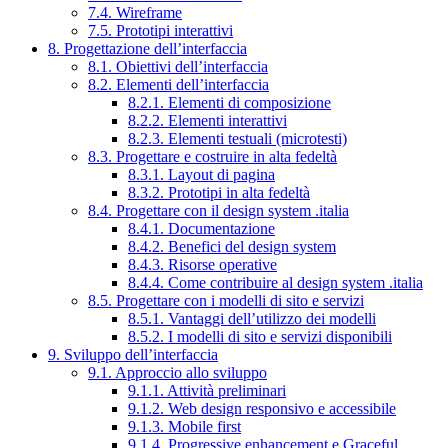
7.4. Wireframe
7.5. Prototipi interattivi
8. Progettazione dell’interfaccia
8.1. Obiettivi dell’interfaccia
8.2. Elementi dell’interfaccia
8.2.1. Elementi di composizione
8.2.2. Elementi interattivi
8.2.3. Elementi testuali (microtesti)
8.3. Progettare e costruire in alta fedeltà
8.3.1. Layout di pagina
8.3.2. Prototipi in alta fedeltà
8.4. Progettare con il design system .italia
8.4.1. Documentazione
8.4.2. Benefici del design system
8.4.3. Risorse operative
8.4.4. Come contribuire al design system .italia
8.5. Progettare con i modelli di sito e servizi
8.5.1. Vantaggi dell’utilizzo dei modelli
8.5.2. I modelli di sito e servizi disponibili
9. Sviluppo dell’interfaccia
9.1. Approccio allo sviluppo
9.1.1. Attività preliminari
9.1.2. Web design responsivo e accessibile
9.1.3. Mobile first
9.1.4. Progressive enhancement e Graceful