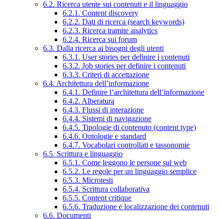
6.2. Ricerca utente sui contenuti e il linguaggio
6.2.1. Content discovery
6.2.2. Dati di ricerca (search keywords)
6.2.3. Ricerca tramite analytics
6.2.4. Ricerca sui forum
6.3. Dalla ricerca ai bisogni degli utenti
6.3.1. User stories per definire i contenuti
6.3.2. Job stories per definire i contenuti
6.3.3. Criteri di accettazione
6.4. Architettura dell’informazione
6.4.1. Definire l’architettura dell’informazione
6.4.2. Alberatura
6.4.3. Flussi di interazione
6.4.4. Sistemi di navigazione
6.4.5. Tipologie di contenuto (content type)
6.4.6. Ontologie e standard
6.4.7. Vocabolari controllati e tassonomie
6.5. Scrittura e linguaggio
6.5.1. Come leggono le persone sul web
6.5.2. Le regole per un linguaggio semplice
6.5.3. Microtesti
6.5.4. Scrittura collaborativa
6.5.5. Content critique
6.5.6. Traduzione e localizzazione dei contenuti
6.6. Documenti