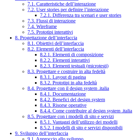
7.1. Caratteristiche dell’interazione
7.2. User stories per definire l’interazione
7.2.1. Differenza tra scenari e user stories
7.3. Flussi di interazione
7.4. Wireframe
7.5. Prototipi interattivi
8. Progettazione dell’interfaccia
8.1. Obiettivi dell’interfaccia
8.2. Elementi dell’interfaccia
8.2.1. Elementi di composizione
8.2.2. Elementi interattivi
8.2.3. Elementi testuali (microtesti)
8.3. Progettare e costruire in alta fedeltà
8.3.1. Layout di pagina
8.3.2. Prototipi in alta fedeltà
8.4. Progettare con il design system .italia
8.4.1. Documentazione
8.4.2. Benefici del design system
8.4.3. Risorse operative
8.4.4. Come contribuire al design system .italia
8.5. Progettare con i modelli di sito e servizi
8.5.1. Vantaggi dell’utilizzo dei modelli
8.5.2. I modelli di sito e servizi disponibili
9. Sviluppo dell’interfaccia
9.1. Approccio allo sviluppo