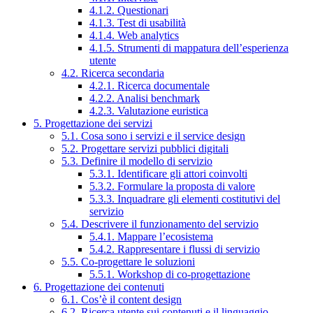
4.1.2. Questionari
4.1.3. Test di usabilità
4.1.4. Web analytics
4.1.5. Strumenti di mappatura dell’esperienza
utente
4.2. Ricerca secondaria
4.2.1. Ricerca documentale
4.2.2. Analisi benchmark
4.2.3. Valutazione euristica
5. Progettazione dei servizi
5.1. Cosa sono i servizi e il service design
5.2. Progettare servizi pubblici digitali
5.3. Definire il modello di servizio
5.3.1. Identificare gli attori coinvolti
5.3.2. Formulare la proposta di valore
5.3.3. Inquadrare gli elementi costitutivi del
servizio
5.4. Descrivere il funzionamento del servizio
5.4.1. Mappare l’ecosistema
5.4.2. Rappresentare i flussi di servizio
5.5. Co-progettare le soluzioni
5.5.1. Workshop di co-progettazione
6. Progettazione dei contenuti
6.1. Cos’è il content design
6.2. Ricerca utente sui contenuti e il linguaggio