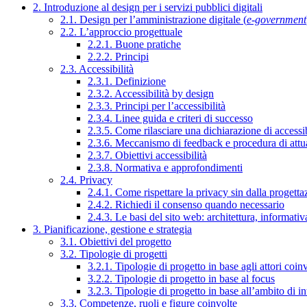
2. Introduzione al design per i servizi pubblici digitali
2.1. Design per l’amministrazione digitale (
e-government
2.2. L’approccio progettuale
2.2.1. Buone pratiche
2.2.2. Principi
2.3. Accessibilità
2.3.1. Definizione
2.3.2. Accessibilità by design
2.3.3. Principi per l’accessibilità
2.3.4. Linee guida e criteri di successo
2.3.5. Come rilasciare una dichiarazione di accessib
2.3.6. Meccanismo di feedback e procedura di attu
2.3.7. Obiettivi accessibilità
2.3.8. Normativa e approfondimenti
2.4. Privacy
2.4.1. Come rispettare la privacy sin dalla progettaz
2.4.2. Richiedi il consenso quando necessario
2.4.3. Le basi del sito web: architettura, informati
3. Pianificazione, gestione e strategia
3.1. Obiettivi del progetto
3.2. Tipologie di progetti
3.2.1. Tipologie di progetto in base agli attori coinv
3.2.2. Tipologie di progetto in base al focus
3.2.3. Tipologie di progetto in base all’ambito di i
3.3. Competenze, ruoli e figure coinvolte