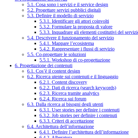
5.1. Cosa sono i servizi e il service design
5.2. Progettare servizi pubblici digitali
5.3. Definire il modello di servizio
5.3.1. Identificare gli attori coinvolti
5.3.2. Formulare la proposta di valore
5.3.3. Inquadrare gli elementi costitutivi del serviz
5.4. Descrivere il funzionamento del servizio
5.4.1. Mappare l’ecosistema
5.4.2. Rappresentare i flussi di servizio
5.5. Co-progettare le soluzioni
5.5.1. Workshop di co-progettazione
6. Progettazione dei contenuti
6.1. Cos’è il content design
6.2. Ricerca utente sui contenuti e il linguaggio
6.2.1. Content discovery
6.2.2. Dati di ricerca (search keywords)
6.2.3. Ricerca tramite analytics
6.2.4. Ricerca sui forum
6.3. Dalla ricerca ai bisogni degli utenti
6.3.1. User stories per definire i contenuti
6.3.2. Job stories per definire i contenuti
6.3.3. Criteri di accettazione
6.4. Architettura dell’informazione
6.4.1. Definire l’architettura dell’informazione
6.4.2. Alberatura