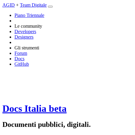
AGID
+
Team Digitale
Piano Triennale
Le community
Developers
Designers
Gli strumenti
Forum
Docs
GitHub
Docs Italia
beta
Documenti pubblici, digitali.