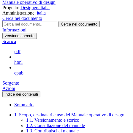
Manuale operativo di design
Progetto:
Designers Italia
Amministrazione:
italia
Cerca nel documento
Cerca nel documento
Informazioni
versione-corrente
Scarica
pdf
html
epub
Sorgente
Azioni
indice dei contenuti
Sommario
1. Scopo, destinatari e uso del Manuale operativo di design
1.1. Versionamento e storico
1.2. Consultazione del manuale
1.3. Contribuisci al manuale