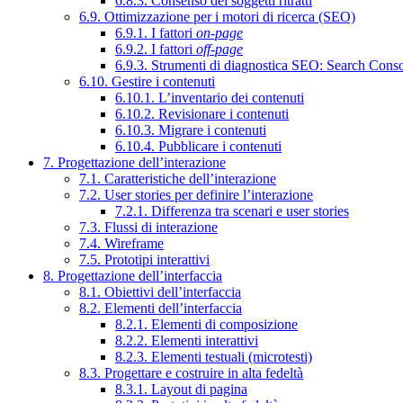
6.8.3. Consenso dei soggetti ritratti
6.9. Ottimizzazione per i motori di ricerca (SEO)
6.9.1. I fattori
on-page
6.9.2. I fattori
off-page
6.9.3. Strumenti di diagnostica SEO: Search Cons
6.10. Gestire i contenuti
6.10.1. L’inventario dei contenuti
6.10.2. Revisionare i contenuti
6.10.3. Migrare i contenuti
6.10.4. Pubblicare i contenuti
7. Progettazione dell’interazione
7.1. Caratteristiche dell’interazione
7.2. User stories per definire l’interazione
7.2.1. Differenza tra scenari e user stories
7.3. Flussi di interazione
7.4. Wireframe
7.5. Prototipi interattivi
8. Progettazione dell’interfaccia
8.1. Obiettivi dell’interfaccia
8.2. Elementi dell’interfaccia
8.2.1. Elementi di composizione
8.2.2. Elementi interattivi
8.2.3. Elementi testuali (microtesti)
8.3. Progettare e costruire in alta fedeltà
8.3.1. Layout di pagina