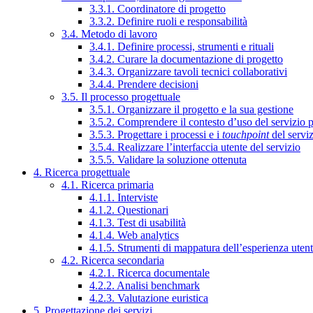
3.3.1. Coordinatore di progetto
3.3.2. Definire ruoli e responsabilità
3.4. Metodo di lavoro
3.4.1. Definire processi, strumenti e rituali
3.4.2. Curare la documentazione di progetto
3.4.3. Organizzare tavoli tecnici collaborativi
3.4.4. Prendere decisioni
3.5. Il processo progettuale
3.5.1. Organizzare il progetto e la sua gestione
3.5.2. Comprendere il contesto d’uso del servizio 
3.5.3. Progettare i processi e i
touchpoint
del servi
3.5.4. Realizzare l’interfaccia utente del servizio
3.5.5. Validare la soluzione ottenuta
4. Ricerca progettuale
4.1. Ricerca primaria
4.1.1. Interviste
4.1.2. Questionari
4.1.3. Test di usabilità
4.1.4. Web analytics
4.1.5. Strumenti di mappatura dell’esperienza uten
4.2. Ricerca secondaria
4.2.1. Ricerca documentale
4.2.2. Analisi benchmark
4.2.3. Valutazione euristica
5. Progettazione dei servizi