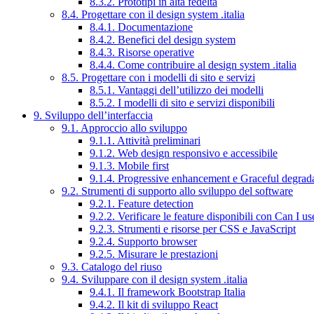
8.3.2. Prototipi in alta fedeltà
8.4. Progettare con il design system .italia
8.4.1. Documentazione
8.4.2. Benefici del design system
8.4.3. Risorse operative
8.4.4. Come contribuire al design system .italia
8.5. Progettare con i modelli di sito e servizi
8.5.1. Vantaggi dell’utilizzo dei modelli
8.5.2. I modelli di sito e servizi disponibili
9. Sviluppo dell’interfaccia
9.1. Approccio allo sviluppo
9.1.1. Attività preliminari
9.1.2. Web design responsivo e accessibile
9.1.3. Mobile first
9.1.4. Progressive enhancement e Graceful degrad
9.2. Strumenti di supporto allo sviluppo del software
9.2.1. Feature detection
9.2.2. Verificare le feature disponibili con Can I us
9.2.3. Strumenti e risorse per CSS e JavaScript
9.2.4. Supporto browser
9.2.5. Misurare le prestazioni
9.3. Catalogo del riuso
9.4. Sviluppare con il design system .italia
9.4.1. Il framework Bootstrap Italia
9.4.2. Il kit di sviluppo React