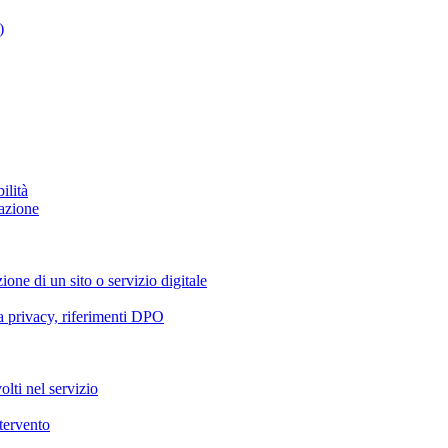
)
ilità
azione
ione di un sito o servizio digitale
va privacy, riferimenti DPO
olti nel servizio
ntervento