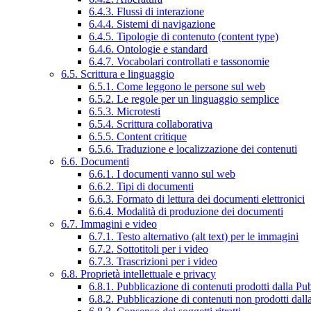
6.4.3. Flussi di interazione
6.4.4. Sistemi di navigazione
6.4.5. Tipologie di contenuto (content type)
6.4.6. Ontologie e standard
6.4.7. Vocabolari controllati e tassonomie
6.5. Scrittura e linguaggio
6.5.1. Come leggono le persone sul web
6.5.2. Le regole per un linguaggio semplice
6.5.3. Microtesti
6.5.4. Scrittura collaborativa
6.5.5. Content critique
6.5.6. Traduzione e localizzazione dei contenuti
6.6. Documenti
6.6.1. I documenti vanno sul web
6.6.2. Tipi di documenti
6.6.3. Formato di lettura dei documenti elettronici
6.6.4. Modalità di produzione dei documenti
6.7. Immagini e video
6.7.1. Testo alternativo (alt text) per le immagini
6.7.2. Sottotitoli per i video
6.7.3. Trascrizioni per i video
6.8. Proprietà intellettuale e privacy
6.8.1. Pubblicazione di contenuti prodotti dalla P
6.8.2. Pubblicazione di contenuti non prodotti dal