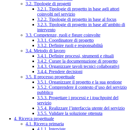
3.2. Tipologie di progetti
3.2.1. Tipologie di progetto in base agli attori
coinvolti nel servizio
3.2.2. Tipologie di progetto in base al focus
3.2.3. Tipologie di progetto in base all’ambito di
intervento
3.3. Competenze, ruoli e figure coinvolte
3.3.1. Coordinatore di progetto
3.3.2. Definire ruoli e responsabilità
3.4. Metodo di lavoro
3.4.1. Definire processi, strumenti e rituali
3.4.2. Curare la documentazione di progetto
3.4.3. Organizzare tavoli tecnici collaborativi
3.4.4. Prendere decisioni
3.5. Il processo progettuale
3.5.1. Organizzare il progetto e la sua gestione
3.5.2. Comprendere il contesto d’uso del servizio
pubblico
3.5.3. Progettare i processi e i
touchpoint
del
servizio
3.5.4. Realizzare l’interfaccia utente del servizio
3.5.5. Validare la soluzione ottenuta
4. Ricerca progettuale
4.1. Ricerca primaria
4.1.1. Interviste