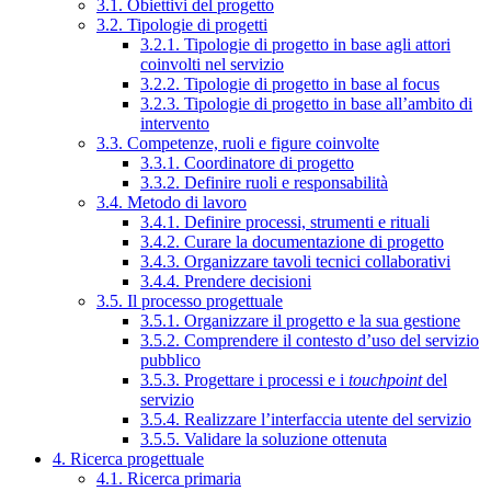
3.1. Obiettivi del progetto
3.2. Tipologie di progetti
3.2.1. Tipologie di progetto in base agli attori
coinvolti nel servizio
3.2.2. Tipologie di progetto in base al focus
3.2.3. Tipologie di progetto in base all’ambito di
intervento
3.3. Competenze, ruoli e figure coinvolte
3.3.1. Coordinatore di progetto
3.3.2. Definire ruoli e responsabilità
3.4. Metodo di lavoro
3.4.1. Definire processi, strumenti e rituali
3.4.2. Curare la documentazione di progetto
3.4.3. Organizzare tavoli tecnici collaborativi
3.4.4. Prendere decisioni
3.5. Il processo progettuale
3.5.1. Organizzare il progetto e la sua gestione
3.5.2. Comprendere il contesto d’uso del servizio
pubblico
3.5.3. Progettare i processi e i
touchpoint
del
servizio
3.5.4. Realizzare l’interfaccia utente del servizio
3.5.5. Validare la soluzione ottenuta
4. Ricerca progettuale
4.1. Ricerca primaria