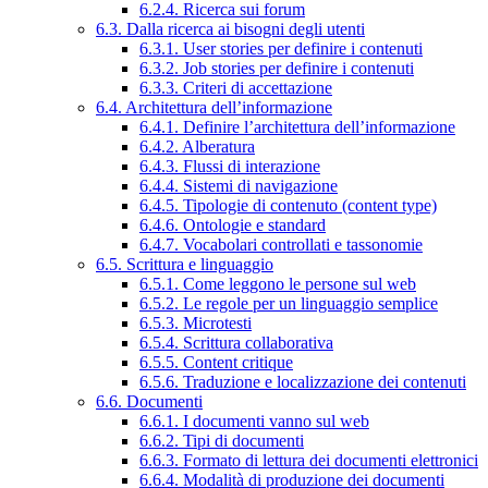
6.2.4. Ricerca sui forum
6.3. Dalla ricerca ai bisogni degli utenti
6.3.1. User stories per definire i contenuti
6.3.2. Job stories per definire i contenuti
6.3.3. Criteri di accettazione
6.4. Architettura dell’informazione
6.4.1. Definire l’architettura dell’informazione
6.4.2. Alberatura
6.4.3. Flussi di interazione
6.4.4. Sistemi di navigazione
6.4.5. Tipologie di contenuto (content type)
6.4.6. Ontologie e standard
6.4.7. Vocabolari controllati e tassonomie
6.5. Scrittura e linguaggio
6.5.1. Come leggono le persone sul web
6.5.2. Le regole per un linguaggio semplice
6.5.3. Microtesti
6.5.4. Scrittura collaborativa
6.5.5. Content critique
6.5.6. Traduzione e localizzazione dei contenuti
6.6. Documenti
6.6.1. I documenti vanno sul web
6.6.2. Tipi di documenti
6.6.3. Formato di lettura dei documenti elettronici
6.6.4. Modalità di produzione dei documenti