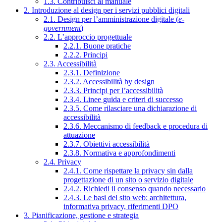
1.3. Contribuisci al manuale
2. Introduzione al design per i servizi pubblici digitali
2.1. Design per l’amministrazione digitale (
e-
government
)
2.2. L’approccio progettuale
2.2.1. Buone pratiche
2.2.2. Principi
2.3. Accessibilità
2.3.1. Definizione
2.3.2. Accessibilità by design
2.3.3. Principi per l’accessibilità
2.3.4. Linee guida e criteri di successo
2.3.5. Come rilasciare una dichiarazione di
accessibilità
2.3.6. Meccanismo di feedback e procedura di
attuazione
2.3.7. Obiettivi accessibilità
2.3.8. Normativa e approfondimenti
2.4. Privacy
2.4.1. Come rispettare la privacy sin dalla
progettazione di un sito o servizio digitale
2.4.2. Richiedi il consenso quando necessario
2.4.3. Le basi del sito web: architettura,
informativa privacy, riferimenti DPO
3. Pianificazione, gestione e strategia