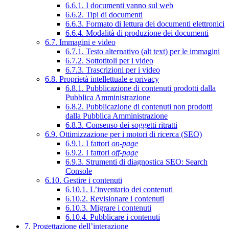
6.6.1. I documenti vanno sul web
6.6.2. Tipi di documenti
6.6.3. Formato di lettura dei documenti elettronici
6.6.4. Modalità di produzione dei documenti
6.7. Immagini e video
6.7.1. Testo alternativo (alt text) per le immagini
6.7.2. Sottotitoli per i video
6.7.3. Trascrizioni per i video
6.8. Proprietà intellettuale e privacy
6.8.1. Pubblicazione di contenuti prodotti dalla
Pubblica Amministrazione
6.8.2. Pubblicazione di contenuti non prodotti
dalla Pubblica Amministrazione
6.8.3. Consenso dei soggetti ritratti
6.9. Ottimizzazione per i motori di ricerca (SEO)
6.9.1. I fattori
on-page
6.9.2. I fattori
off-page
6.9.3. Strumenti di diagnostica SEO: Search
Console
6.10. Gestire i contenuti
6.10.1. L’inventario dei contenuti
6.10.2. Revisionare i contenuti
6.10.3. Migrare i contenuti
6.10.4. Pubblicare i contenuti
7. Progettazione dell’interazione