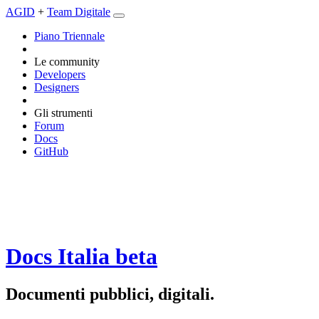
AGID
+
Team Digitale
Piano Triennale
Le community
Developers
Designers
Gli strumenti
Forum
Docs
GitHub
Docs Italia
beta
Documenti pubblici, digitali.