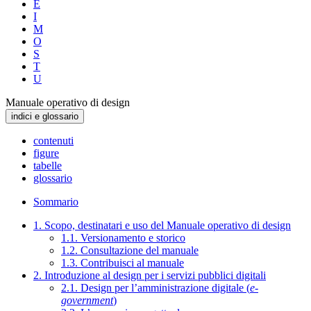
E
I
M
O
S
T
U
Manuale operativo di design
indici e glossario
contenuti
figure
tabelle
glossario
Sommario
1. Scopo, destinatari e uso del Manuale operativo di design
1.1. Versionamento e storico
1.2. Consultazione del manuale
1.3. Contribuisci al manuale
2. Introduzione al design per i servizi pubblici digitali
2.1. Design per l’amministrazione digitale (
e-
government
)