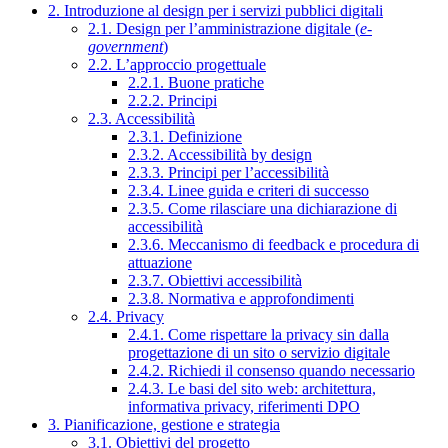
2. Introduzione al design per i servizi pubblici digitali
2.1. Design per l’amministrazione digitale (
e-
government
)
2.2. L’approccio progettuale
2.2.1. Buone pratiche
2.2.2. Principi
2.3. Accessibilità
2.3.1. Definizione
2.3.2. Accessibilità by design
2.3.3. Principi per l’accessibilità
2.3.4. Linee guida e criteri di successo
2.3.5. Come rilasciare una dichiarazione di
accessibilità
2.3.6. Meccanismo di feedback e procedura di
attuazione
2.3.7. Obiettivi accessibilità
2.3.8. Normativa e approfondimenti
2.4. Privacy
2.4.1. Come rispettare la privacy sin dalla
progettazione di un sito o servizio digitale
2.4.2. Richiedi il consenso quando necessario
2.4.3. Le basi del sito web: architettura,
informativa privacy, riferimenti DPO
3. Pianificazione, gestione e strategia
3.1. Obiettivi del progetto