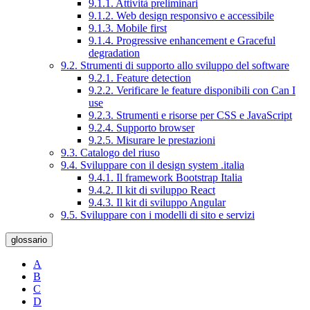
9.1.1. Attività preliminari
9.1.2. Web design responsivo e accessibile
9.1.3. Mobile first
9.1.4. Progressive enhancement e Graceful
degradation
9.2. Strumenti di supporto allo sviluppo del software
9.2.1. Feature detection
9.2.2. Verificare le feature disponibili con Can I
use
9.2.3. Strumenti e risorse per CSS e JavaScript
9.2.4. Supporto browser
9.2.5. Misurare le prestazioni
9.3. Catalogo del riuso
9.4. Sviluppare con il design system .italia
9.4.1. Il framework Bootstrap Italia
9.4.2. Il kit di sviluppo React
9.4.3. Il kit di sviluppo Angular
9.5. Sviluppare con i modelli di sito e servizi
glossario
A
B
C
D