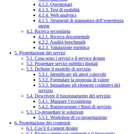
4.1.2. Questionari
4.1.3. Test di usabilità
4.1.4. Web analytics
4.1.5. Strumenti di mappatura dell’esperienza
utente
4.2. Ricerca secondaria
4.2.1. Ricerca documentale
4.2.2. Analisi benchmark
4.2.3. Valutazione euristica
5. Progettazione dei servizi
5.1. Cosa sono i servizi e il service design
5.2. Progettare servizi pubblici digitali
5.3. Definire il modello di servizio
5.3.1. Identificare gli attori coinvolti
5.3.2. Formulare la proposta di valore
5.3.3. Inquadrare gli elementi costitutivi del
servizio
5.4. Descrivere il funzionamento del servizio
5.4.1. Mappare l’ecosistema
5.4.2. Rappresentare i flussi di servizio
5.5. Co-progettare le soluzioni
5.5.1. Workshop di co-progettazione
6. Progettazione dei contenuti
6.1. Cos’è il content design
6.2. Ricerca utente sui contenuti e il linguaggio