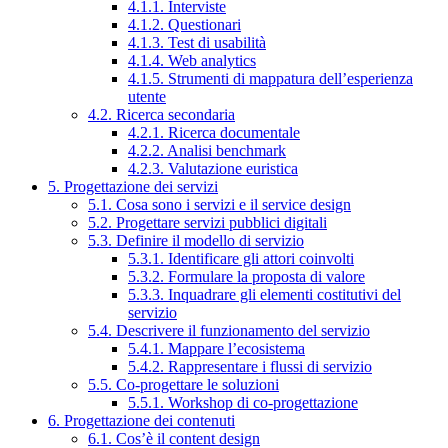
4.1.1. Interviste
4.1.2. Questionari
4.1.3. Test di usabilità
4.1.4. Web analytics
4.1.5. Strumenti di mappatura dell’esperienza
utente
4.2. Ricerca secondaria
4.2.1. Ricerca documentale
4.2.2. Analisi benchmark
4.2.3. Valutazione euristica
5. Progettazione dei servizi
5.1. Cosa sono i servizi e il service design
5.2. Progettare servizi pubblici digitali
5.3. Definire il modello di servizio
5.3.1. Identificare gli attori coinvolti
5.3.2. Formulare la proposta di valore
5.3.3. Inquadrare gli elementi costitutivi del
servizio
5.4. Descrivere il funzionamento del servizio
5.4.1. Mappare l’ecosistema
5.4.2. Rappresentare i flussi di servizio
5.5. Co-progettare le soluzioni
5.5.1. Workshop di co-progettazione
6. Progettazione dei contenuti
6.1. Cos’è il content design