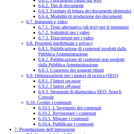
6.6.1. I documenti vanno sul web
6.6.2. Tipi di documenti
6.6.3. Formato di lettura dei documenti elettronici
6.6.4. Modalità di produzione dei documenti
6.7. Immagini e video
6.7.1. Testo alternativo (alt text) per le immagini
6.7.2. Sottotitoli per i video
6.7.3. Trascrizioni per i video
6.8. Proprietà intellettuale e privacy
6.8.1. Pubblicazione di contenuti prodotti dalla
Pubblica Amministrazione
6.8.2. Pubblicazione di contenuti non prodotti
dalla Pubblica Amministrazione
6.8.3. Consenso dei soggetti ritratti
6.9. Ottimizzazione per i motori di ricerca (SEO)
6.9.1. I fattori
on-page
6.9.2. I fattori
off-page
6.9.3. Strumenti di diagnostica SEO: Search
Console
6.10. Gestire i contenuti
6.10.1. L’inventario dei contenuti
6.10.2. Revisionare i contenuti
6.10.3. Migrare i contenuti
6.10.4. Pubblicare i contenuti
7. Progettazione dell’interazione