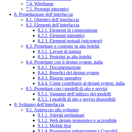
7.4. Wireframe
7.5. Prototipi interattivi
8. Progettazione dell’interfaccia
8.1. Obiettivi dell’interfaccia
8.2. Elementi dell’interfaccia
8.2.1. Elementi di composizione
8.2.2. Elementi interattivi
8.2.3. Elementi testuali (microtesti)
8.3. Progettare e costruire in alta fedeltà
8.3.1. Layout di pagina
8.3.2. Prototipi in alta fedeltà
8.4. Progettare con il design system .italia
8.4.1. Documentazione
8.4.2. Benefici del design system
8.4.3. Risorse operative
8.4.4. Come contribuire al design system .italia
8.5. Progettare con i modelli di sito e servizi
8.5.1. Vantaggi dell’utilizzo dei modelli
8.5.2. I modelli di sito e servizi disponibili
9. Sviluppo dell’interfaccia
9.1. Approccio allo sviluppo
9.1.1. Attività preliminari
9.1.2. Web design responsivo e accessibile
9.1.3. Mobile first
9.1.4. Progressive enhancement e Graceful