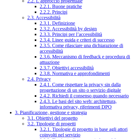
2.2. L’approccio progettuale
2.2.1. Buone pratiche
2.2.2. Principi
2.3. Accessibilità
2.3.1. Definizione
2.3.2. Accessibilità by design
2.3.3. Principi per l’accessibilità
2.3.4. Linee guida e criteri di successo
2.3.5. Come rilasciare una dichiarazione di
accessibilità
2.3.6. Meccanismo di feedback e procedura di
attuazione
2.3.7. Obiettivi accessibilità
2.3.8. Normativa e approfondimenti
2.4. Privacy
2.4.1. Come rispettare la privacy sin dalla
progettazione di un sito o servizio digitale
2.4.2. Richiedi il consenso quando necessario
2.4.3. Le basi del sito web: architettura,
informativa privacy, riferimenti DPO
3. Pianificazione, gestione e strategia
3.1. Obiettivi del progetto
3.2. Tipologie di progetti
3.2.1. Tipologie di progetto in base agli attori
coinvolti nel servizio