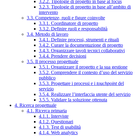
3.2.2. Tipologie di progetto in base al focus
3.2.3. Tipologie di progetto in base all’ambito di
intervento
3.3. Competenze, ruoli e figure coinvolte
3.3.1. Coordinatore di progetto
3.3.2. Definire ruoli e responsabilità
3.4. Metodo di lavoro
3.4.1. Definire processi, strumenti e rituali
3.4.2. Curare la documentazione di progetto
3.4.3. Organizzare tavoli tecnici collaborativi
3.4.4. Prendere decisioni
3.5. Il processo progettuale
3.5.1. Organizzare il progetto e la sua gestione
3.5.2. Comprendere il contesto d’uso del servizio
pubblico
3.5.3. Progettare i processi e i
touchpoint
del
servizio
3.5.4. Realizzare l’interfaccia utente del servizio
3.5.5. Validare la soluzione ottenuta
4. Ricerca progettuale
4.1. Ricerca primaria
4.1.1. Interviste
4.1.2. Questionari
4.1.3. Test di usabilità
4.1.4. Web analytics