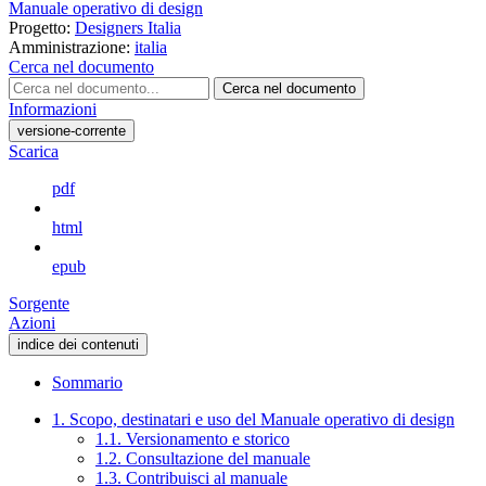
Manuale operativo di design
Progetto:
Designers Italia
Amministrazione:
italia
Cerca nel documento
Cerca nel documento
Informazioni
versione-corrente
Scarica
pdf
html
epub
Sorgente
Azioni
indice dei contenuti
Sommario
1. Scopo, destinatari e uso del Manuale operativo di design
1.1. Versionamento e storico
1.2. Consultazione del manuale
1.3. Contribuisci al manuale