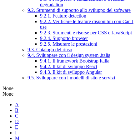
degradation
9.2. Strumenti di supporto allo sviluppo del software
9.2.1. Feature detection
9.2.2. Verificare le feature disponibili con Can I
use
9.2.3. Strumenti e risorse per CSS e JavaScript
9.2.4. Supporto browser
9.2.5. Misurare le prestazioni
9.3. Catalogo del riuso
9.4. Sviluppare con il design system .italia
9.4.1. Il framework Bootstrap Italia
9.4.2. Il kit di sviluppo React
9.4.3. Il kit di sviluppo Angular
9.5. Sviluppare con i modelli di sito e servizi
None
None
A
B
C
D
E
I
M