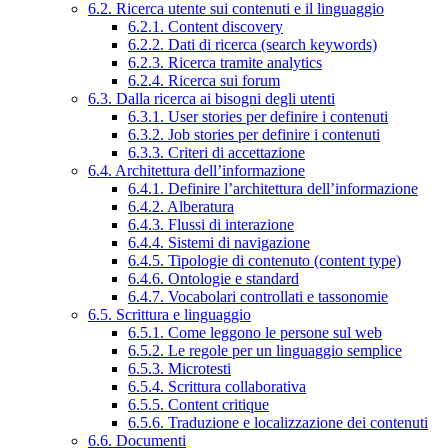
6.2. Ricerca utente sui contenuti e il linguaggio
6.2.1. Content discovery
6.2.2. Dati di ricerca (search keywords)
6.2.3. Ricerca tramite analytics
6.2.4. Ricerca sui forum
6.3. Dalla ricerca ai bisogni degli utenti
6.3.1. User stories per definire i contenuti
6.3.2. Job stories per definire i contenuti
6.3.3. Criteri di accettazione
6.4. Architettura dell’informazione
6.4.1. Definire l’architettura dell’informazione
6.4.2. Alberatura
6.4.3. Flussi di interazione
6.4.4. Sistemi di navigazione
6.4.5. Tipologie di contenuto (content type)
6.4.6. Ontologie e standard
6.4.7. Vocabolari controllati e tassonomie
6.5. Scrittura e linguaggio
6.5.1. Come leggono le persone sul web
6.5.2. Le regole per un linguaggio semplice
6.5.3. Microtesti
6.5.4. Scrittura collaborativa
6.5.5. Content critique
6.5.6. Traduzione e localizzazione dei contenuti
6.6. Documenti