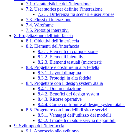
7.1. Caratteristiche dell’interazione
7.2. User stories per definire l’interazione
7.2.1. Differenza tra scenari e user stories
7.3. Flussi di interazione
7.4. Wireframe
7.5. Prototipi interattivi
8. Progettazione dell’interfaccia
8.1. Obiettivi dell’interfaccia
8.2. Elementi dell’interfaccia
8.2.1. Elementi di composizione
8.2.2. Elementi interattivi
8.2.3. Elementi testuali (microtesti)
8.3. Progettare e costruire in alta fedeltà
8.3.1. Layout di pagina
8.3.2. Prototipi in alta fedeltà
8.4. Progettare con il design system .italia
8.4.1. Documentazione
8.4.2. Benefici del design system
8.4.3. Risorse operative
8.4.4. Come contribuire al design system .italia
8.5. Progettare con i modelli di sito e servizi
8.5.1. Vantaggi dell’utilizzo dei modelli
8.5.2. I modelli di sito e servizi disponibili
9. Sviluppo dell’interfaccia
9.1. Approccio allo sviluppo