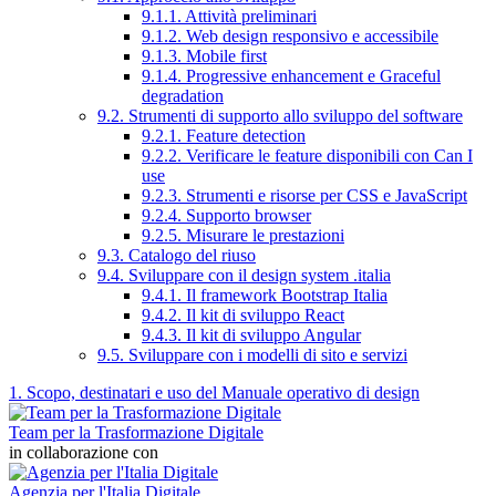
9.1.1. Attività preliminari
9.1.2. Web design responsivo e accessibile
9.1.3. Mobile first
9.1.4. Progressive enhancement e Graceful
degradation
9.2. Strumenti di supporto allo sviluppo del software
9.2.1. Feature detection
9.2.2. Verificare le feature disponibili con Can I
use
9.2.3. Strumenti e risorse per CSS e JavaScript
9.2.4. Supporto browser
9.2.5. Misurare le prestazioni
9.3. Catalogo del riuso
9.4. Sviluppare con il design system .italia
9.4.1. Il framework Bootstrap Italia
9.4.2. Il kit di sviluppo React
9.4.3. Il kit di sviluppo Angular
9.5. Sviluppare con i modelli di sito e servizi
1. Scopo, destinatari e uso del Manuale operativo di design
Team per la Trasformazione Digitale
in collaborazione con
Agenzia per l'Italia Digitale