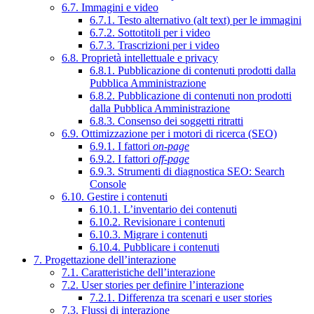
6.7. Immagini e video
6.7.1. Testo alternativo (alt text) per le immagini
6.7.2. Sottotitoli per i video
6.7.3. Trascrizioni per i video
6.8. Proprietà intellettuale e privacy
6.8.1. Pubblicazione di contenuti prodotti dalla
Pubblica Amministrazione
6.8.2. Pubblicazione di contenuti non prodotti
dalla Pubblica Amministrazione
6.8.3. Consenso dei soggetti ritratti
6.9. Ottimizzazione per i motori di ricerca (SEO)
6.9.1. I fattori
on-page
6.9.2. I fattori
off-page
6.9.3. Strumenti di diagnostica SEO: Search
Console
6.10. Gestire i contenuti
6.10.1. L’inventario dei contenuti
6.10.2. Revisionare i contenuti
6.10.3. Migrare i contenuti
6.10.4. Pubblicare i contenuti
7. Progettazione dell’interazione
7.1. Caratteristiche dell’interazione
7.2. User stories per definire l’interazione
7.2.1. Differenza tra scenari e user stories
7.3. Flussi di interazione