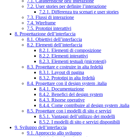
7.1. Caratteristiche dell’interazione
7.2. User stories per definire l’interazione
7.2.1. Differenza tra scenari e user stories
7.3. Flussi di interazione
7.4. Wireframe
7.5. Prototipi interattivi
8. Progettazione dell’interfaccia
8.1. Obiettivi dell’interfaccia
8.2. Elementi dell’interfaccia
8.2.1. Elementi di composizione
8.2.2. Elementi interattivi
8.2.3. Elementi testuali (microtesti)
8.3. Progettare e costruire in alta fedeltà
8.3.1. Layout di pagina
8.3.2. Prototipi in alta fedeltà
8.4. Progettare con il design system .italia
8.4.1. Documentazione
8.4.2. Benefici del design system
8.4.3. Risorse operative
8.4.4. Come contribuire al design system .italia
8.5. Progettare con i modelli di sito e servizi
8.5.1. Vantaggi dell’utilizzo dei modelli
8.5.2. I modelli di sito e servizi disponibili
9. Sviluppo dell’interfaccia
9.1. Approccio allo sviluppo