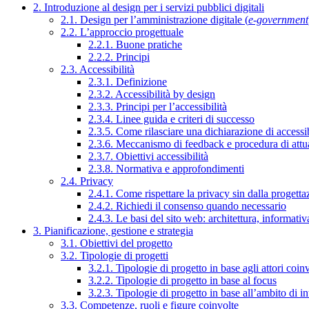
2. Introduzione al design per i servizi pubblici digitali
2.1. Design per l’amministrazione digitale (
e-government
2.2. L’approccio progettuale
2.2.1. Buone pratiche
2.2.2. Principi
2.3. Accessibilità
2.3.1. Definizione
2.3.2. Accessibilità by design
2.3.3. Principi per l’accessibilità
2.3.4. Linee guida e criteri di successo
2.3.5. Come rilasciare una dichiarazione di accessib
2.3.6. Meccanismo di feedback e procedura di attu
2.3.7. Obiettivi accessibilità
2.3.8. Normativa e approfondimenti
2.4. Privacy
2.4.1. Come rispettare la privacy sin dalla progettaz
2.4.2. Richiedi il consenso quando necessario
2.4.3. Le basi del sito web: architettura, informati
3. Pianificazione, gestione e strategia
3.1. Obiettivi del progetto
3.2. Tipologie di progetti
3.2.1. Tipologie di progetto in base agli attori coinv
3.2.2. Tipologie di progetto in base al focus
3.2.3. Tipologie di progetto in base all’ambito di i
3.3. Competenze, ruoli e figure coinvolte