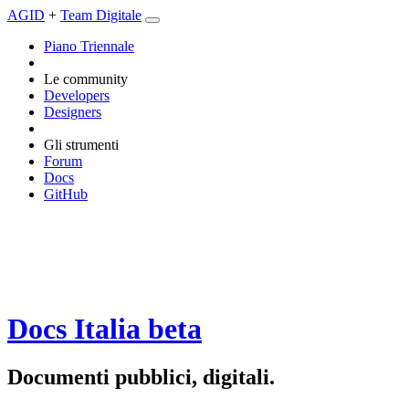
AGID
+
Team Digitale
Piano Triennale
Le community
Developers
Designers
Gli strumenti
Forum
Docs
GitHub
Docs Italia
beta
Documenti pubblici, digitali.