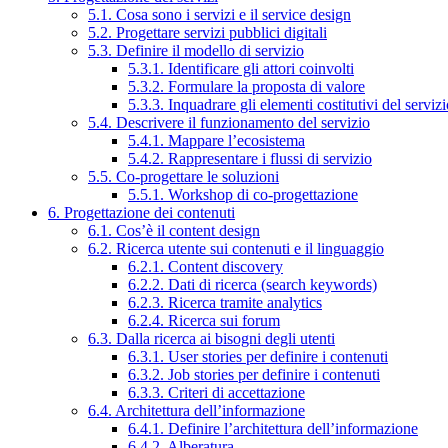
5.1. Cosa sono i servizi e il service design
5.2. Progettare servizi pubblici digitali
5.3. Definire il modello di servizio
5.3.1. Identificare gli attori coinvolti
5.3.2. Formulare la proposta di valore
5.3.3. Inquadrare gli elementi costitutivi del serviz
5.4. Descrivere il funzionamento del servizio
5.4.1. Mappare l’ecosistema
5.4.2. Rappresentare i flussi di servizio
5.5. Co-progettare le soluzioni
5.5.1. Workshop di co-progettazione
6. Progettazione dei contenuti
6.1. Cos’è il content design
6.2. Ricerca utente sui contenuti e il linguaggio
6.2.1. Content discovery
6.2.2. Dati di ricerca (search keywords)
6.2.3. Ricerca tramite analytics
6.2.4. Ricerca sui forum
6.3. Dalla ricerca ai bisogni degli utenti
6.3.1. User stories per definire i contenuti
6.3.2. Job stories per definire i contenuti
6.3.3. Criteri di accettazione
6.4. Architettura dell’informazione
6.4.1. Definire l’architettura dell’informazione
6.4.2. Alberatura