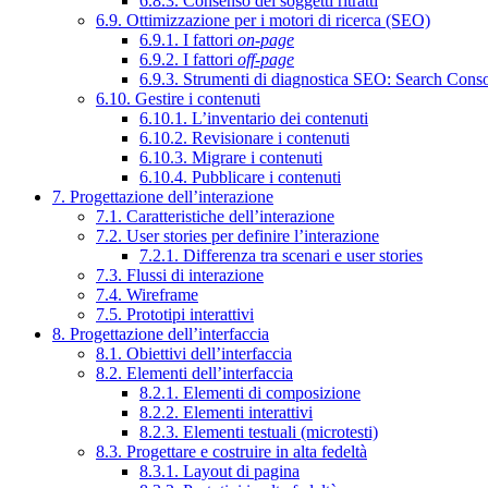
6.8.3. Consenso dei soggetti ritratti
6.9. Ottimizzazione per i motori di ricerca (SEO)
6.9.1. I fattori
on-page
6.9.2. I fattori
off-page
6.9.3. Strumenti di diagnostica SEO: Search Cons
6.10. Gestire i contenuti
6.10.1. L’inventario dei contenuti
6.10.2. Revisionare i contenuti
6.10.3. Migrare i contenuti
6.10.4. Pubblicare i contenuti
7. Progettazione dell’interazione
7.1. Caratteristiche dell’interazione
7.2. User stories per definire l’interazione
7.2.1. Differenza tra scenari e user stories
7.3. Flussi di interazione
7.4. Wireframe
7.5. Prototipi interattivi
8. Progettazione dell’interfaccia
8.1. Obiettivi dell’interfaccia
8.2. Elementi dell’interfaccia
8.2.1. Elementi di composizione
8.2.2. Elementi interattivi
8.2.3. Elementi testuali (microtesti)
8.3. Progettare e costruire in alta fedeltà
8.3.1. Layout di pagina