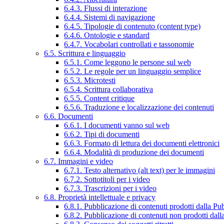
6.4.3. Flussi di interazione
6.4.4. Sistemi di navigazione
6.4.5. Tipologie di contenuto (content type)
6.4.6. Ontologie e standard
6.4.7. Vocabolari controllati e tassonomie
6.5. Scrittura e linguaggio
6.5.1. Come leggono le persone sul web
6.5.2. Le regole per un linguaggio semplice
6.5.3. Microtesti
6.5.4. Scrittura collaborativa
6.5.5. Content critique
6.5.6. Traduzione e localizzazione dei contenuti
6.6. Documenti
6.6.1. I documenti vanno sul web
6.6.2. Tipi di documenti
6.6.3. Formato di lettura dei documenti elettronici
6.6.4. Modalità di produzione dei documenti
6.7. Immagini e video
6.7.1. Testo alternativo (alt text) per le immagini
6.7.2. Sottotitoli per i video
6.7.3. Trascrizioni per i video
6.8. Proprietà intellettuale e privacy
6.8.1. Pubblicazione di contenuti prodotti dalla P
6.8.2. Pubblicazione di contenuti non prodotti dal