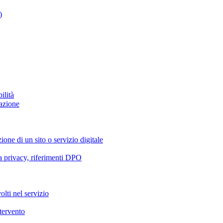
)
ilità
azione
ione di un sito o servizio digitale
va privacy, riferimenti DPO
olti nel servizio
ntervento