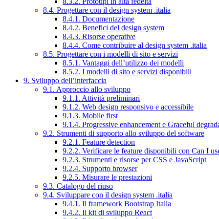
8.3.2. Prototipi in alta fedeltà
8.4. Progettare con il design system .italia
8.4.1. Documentazione
8.4.2. Benefici del design system
8.4.3. Risorse operative
8.4.4. Come contribuire al design system .italia
8.5. Progettare con i modelli di sito e servizi
8.5.1. Vantaggi dell’utilizzo dei modelli
8.5.2. I modelli di sito e servizi disponibili
9. Sviluppo dell’interfaccia
9.1. Approccio allo sviluppo
9.1.1. Attività preliminari
9.1.2. Web design responsivo e accessibile
9.1.3. Mobile first
9.1.4. Progressive enhancement e Graceful degrad
9.2. Strumenti di supporto allo sviluppo del software
9.2.1. Feature detection
9.2.2. Verificare le feature disponibili con Can I us
9.2.3. Strumenti e risorse per CSS e JavaScript
9.2.4. Supporto browser
9.2.5. Misurare le prestazioni
9.3. Catalogo del riuso
9.4. Sviluppare con il design system .italia
9.4.1. Il framework Bootstrap Italia
9.4.2. Il kit di sviluppo React