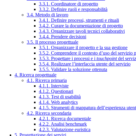
3.3.1. Coordinatore di progetto
3.3.2. Definire ruoli e responsabilità
3.4. Metodo di lavoro
3.4.1. Definire processi, strumenti e rituali
3.4.2. Curare la documentazione di progetto
3.4.3. Organizzare tavoli tecnici collaborativi
3.4.4. Prendere decisioni
3.5. Il processo progettuale
3.5.1. Organizzare il progetto e la sua gestione
3.5.2. Comprendere il contesto d’uso del servizio 
3.5.3. Progettare i processi e i
touchpoint
del servi
3.5.4. Realizzare l’interfaccia utente del servizio
3.5.5. Validare la soluzione ottenuta
4. Ricerca progettuale
4.1. Ricerca primaria
4.1.1. Interviste
4.1.2. Questionari
4.1.3. Test di usabilità
4.1.4. Web analytics
4.1.5. Strumenti di mappatura dell’esperienza uten
4.2. Ricerca secondaria
4.2.1. Ricerca documentale
4.2.2. Analisi benchmark
4.2.3. Valutazione euristica
5. Progettazione dei servizi