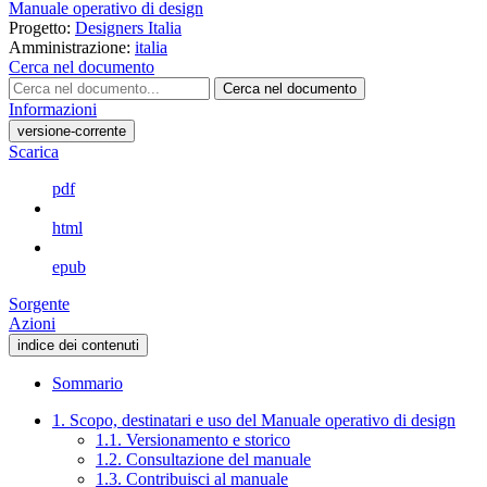
Manuale operativo di design
Progetto:
Designers Italia
Amministrazione:
italia
Cerca nel documento
Cerca nel documento
Informazioni
versione-corrente
Scarica
pdf
html
epub
Sorgente
Azioni
indice dei contenuti
Sommario
1. Scopo, destinatari e uso del Manuale operativo di design
1.1. Versionamento e storico
1.2. Consultazione del manuale
1.3. Contribuisci al manuale