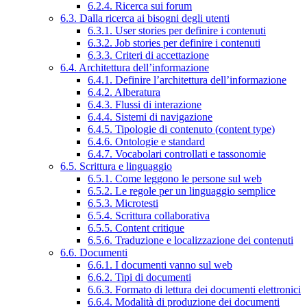
6.2.4. Ricerca sui forum
6.3. Dalla ricerca ai bisogni degli utenti
6.3.1. User stories per definire i contenuti
6.3.2. Job stories per definire i contenuti
6.3.3. Criteri di accettazione
6.4. Architettura dell’informazione
6.4.1. Definire l’architettura dell’informazione
6.4.2. Alberatura
6.4.3. Flussi di interazione
6.4.4. Sistemi di navigazione
6.4.5. Tipologie di contenuto (content type)
6.4.6. Ontologie e standard
6.4.7. Vocabolari controllati e tassonomie
6.5. Scrittura e linguaggio
6.5.1. Come leggono le persone sul web
6.5.2. Le regole per un linguaggio semplice
6.5.3. Microtesti
6.5.4. Scrittura collaborativa
6.5.5. Content critique
6.5.6. Traduzione e localizzazione dei contenuti
6.6. Documenti
6.6.1. I documenti vanno sul web
6.6.2. Tipi di documenti
6.6.3. Formato di lettura dei documenti elettronici
6.6.4. Modalità di produzione dei documenti