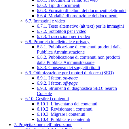
6.6.1. I documenti vanno sul web
6.6.2. Tipi di documenti
6.6.3. Formato di lettura dei documenti elettronici
6.6.4. Modalità di produzione dei documenti
6.7. Immagini e video
6.7.1. Testo alternativo (alt text) per le immagini
6.7.2. Sottotitoli per i video
6.7.3. Trascrizioni per i video
6.8. Proprietà intellettuale e privacy
6.8.1. Pubblicazione di contenuti prodotti dalla
Pubblica Amministrazione
6.8.2. Pubblicazione di contenuti non prodotti
dalla Pubblica Amministrazione
6.8.3. Consenso dei soggetti ritratti
6.9. Ottimizzazione per i motori di ricerca (SEO)
6.9.1. I fattori
on-page
6.9.2. I fattori
off-page
6.9.3. Strumenti di diagnostica SEO: Search
Console
6.10. Gestire i contenuti
6.10.1. L’inventario dei contenuti
6.10.2. Revisionare i contenuti
6.10.3. Migrare i contenuti
6.10.4. Pubblicare i contenuti
7. Progettazione dell’interazione