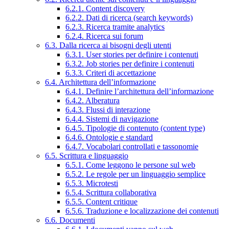
6.2.1. Content discovery
6.2.2. Dati di ricerca (search keywords)
6.2.3. Ricerca tramite analytics
6.2.4. Ricerca sui forum
6.3. Dalla ricerca ai bisogni degli utenti
6.3.1. User stories per definire i contenuti
6.3.2. Job stories per definire i contenuti
6.3.3. Criteri di accettazione
6.4. Architettura dell’informazione
6.4.1. Definire l’architettura dell’informazione
6.4.2. Alberatura
6.4.3. Flussi di interazione
6.4.4. Sistemi di navigazione
6.4.5. Tipologie di contenuto (content type)
6.4.6. Ontologie e standard
6.4.7. Vocabolari controllati e tassonomie
6.5. Scrittura e linguaggio
6.5.1. Come leggono le persone sul web
6.5.2. Le regole per un linguaggio semplice
6.5.3. Microtesti
6.5.4. Scrittura collaborativa
6.5.5. Content critique
6.5.6. Traduzione e localizzazione dei contenuti
6.6. Documenti