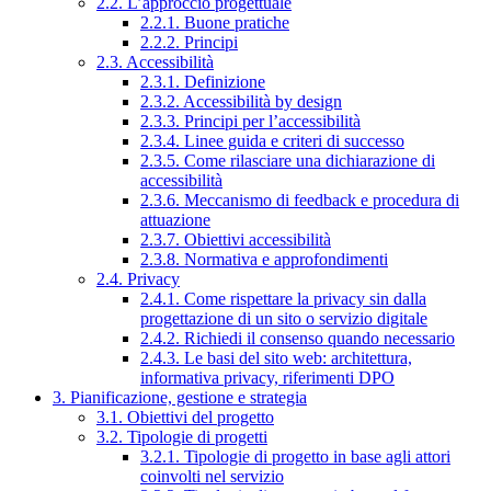
2.2. L’approccio progettuale
2.2.1. Buone pratiche
2.2.2. Principi
2.3. Accessibilità
2.3.1. Definizione
2.3.2. Accessibilità by design
2.3.3. Principi per l’accessibilità
2.3.4. Linee guida e criteri di successo
2.3.5. Come rilasciare una dichiarazione di
accessibilità
2.3.6. Meccanismo di feedback e procedura di
attuazione
2.3.7. Obiettivi accessibilità
2.3.8. Normativa e approfondimenti
2.4. Privacy
2.4.1. Come rispettare la privacy sin dalla
progettazione di un sito o servizio digitale
2.4.2. Richiedi il consenso quando necessario
2.4.3. Le basi del sito web: architettura,
informativa privacy, riferimenti DPO
3. Pianificazione, gestione e strategia
3.1. Obiettivi del progetto
3.2. Tipologie di progetti
3.2.1. Tipologie di progetto in base agli attori
coinvolti nel servizio