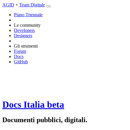
AGID
+
Team Digitale
Piano Triennale
Le community
Developers
Designers
Gli strumenti
Forum
Docs
GitHub
Docs Italia
beta
Documenti pubblici, digitali.