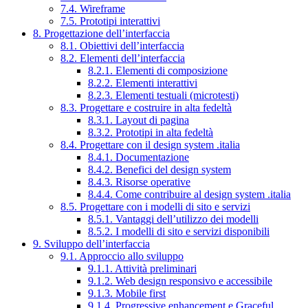
7.4. Wireframe
7.5. Prototipi interattivi
8. Progettazione dell’interfaccia
8.1. Obiettivi dell’interfaccia
8.2. Elementi dell’interfaccia
8.2.1. Elementi di composizione
8.2.2. Elementi interattivi
8.2.3. Elementi testuali (microtesti)
8.3. Progettare e costruire in alta fedeltà
8.3.1. Layout di pagina
8.3.2. Prototipi in alta fedeltà
8.4. Progettare con il design system .italia
8.4.1. Documentazione
8.4.2. Benefici del design system
8.4.3. Risorse operative
8.4.4. Come contribuire al design system .italia
8.5. Progettare con i modelli di sito e servizi
8.5.1. Vantaggi dell’utilizzo dei modelli
8.5.2. I modelli di sito e servizi disponibili
9. Sviluppo dell’interfaccia
9.1. Approccio allo sviluppo
9.1.1. Attività preliminari
9.1.2. Web design responsivo e accessibile
9.1.3. Mobile first
9.1.4. Progressive enhancement e Graceful