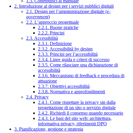
1.3. Contribuisci al manuale
2. Introduzione al design per i servizi pubblici digitali
2.1. Design per l’amministrazione digitale (
e-
government
)
2.2. L’approccio progettuale
2.2.1. Buone pratiche
2.2.2. Principi
2.3. Accessibilità
2.3.1. Definizione
2.3.2. Accessibilità by design
2.3.3. Principi per l’accessibilità
2.3.4. Linee guida e criteri di successo
2.3.5. Come rilasciare una dichiarazione di
accessibilità
2.3.6. Meccanismo di feedback e procedura di
attuazione
2.3.7. Obiettivi accessibilità
2.3.8. Normativa e approfondimenti
2.4. Privacy
2.4.1. Come rispettare la privacy sin dalla
progettazione di un sito o servizio digitale
2.4.2. Richiedi il consenso quando necessario
2.4.3. Le basi del sito web: architettura,
informativa privacy, riferimenti DPO
3. Pianificazione, gestione e strategia