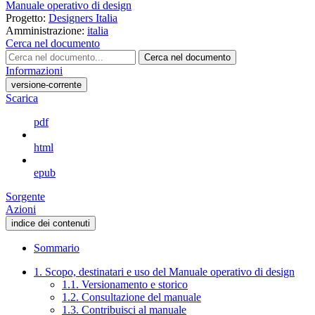
Manuale operativo di design
Progetto:
Designers Italia
Amministrazione:
italia
Cerca nel documento
Cerca nel documento
Informazioni
versione-corrente
Scarica
pdf
html
epub
Sorgente
Azioni
indice dei contenuti
Sommario
1. Scopo, destinatari e uso del Manuale operativo di design
1.1. Versionamento e storico
1.2. Consultazione del manuale
1.3. Contribuisci al manuale