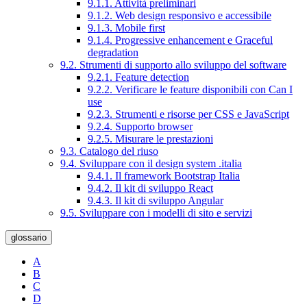
9.1.1. Attività preliminari
9.1.2. Web design responsivo e accessibile
9.1.3. Mobile first
9.1.4. Progressive enhancement e Graceful
degradation
9.2. Strumenti di supporto allo sviluppo del software
9.2.1. Feature detection
9.2.2. Verificare le feature disponibili con Can I
use
9.2.3. Strumenti e risorse per CSS e JavaScript
9.2.4. Supporto browser
9.2.5. Misurare le prestazioni
9.3. Catalogo del riuso
9.4. Sviluppare con il design system .italia
9.4.1. Il framework Bootstrap Italia
9.4.2. Il kit di sviluppo React
9.4.3. Il kit di sviluppo Angular
9.5. Sviluppare con i modelli di sito e servizi
glossario
A
B
C
D