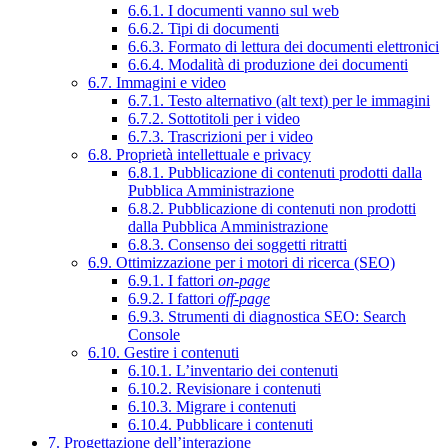
6.6.1. I documenti vanno sul web
6.6.2. Tipi di documenti
6.6.3. Formato di lettura dei documenti elettronici
6.6.4. Modalità di produzione dei documenti
6.7. Immagini e video
6.7.1. Testo alternativo (alt text) per le immagini
6.7.2. Sottotitoli per i video
6.7.3. Trascrizioni per i video
6.8. Proprietà intellettuale e privacy
6.8.1. Pubblicazione di contenuti prodotti dalla
Pubblica Amministrazione
6.8.2. Pubblicazione di contenuti non prodotti
dalla Pubblica Amministrazione
6.8.3. Consenso dei soggetti ritratti
6.9. Ottimizzazione per i motori di ricerca (SEO)
6.9.1. I fattori
on-page
6.9.2. I fattori
off-page
6.9.3. Strumenti di diagnostica SEO: Search
Console
6.10. Gestire i contenuti
6.10.1. L’inventario dei contenuti
6.10.2. Revisionare i contenuti
6.10.3. Migrare i contenuti
6.10.4. Pubblicare i contenuti
7. Progettazione dell’interazione