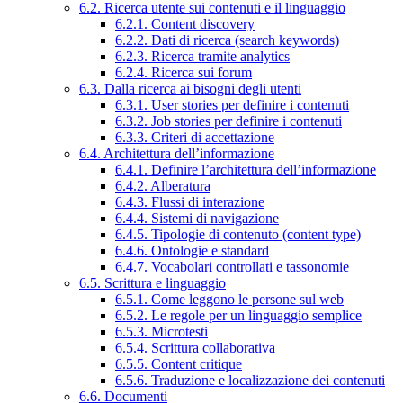
6.2. Ricerca utente sui contenuti e il linguaggio
6.2.1. Content discovery
6.2.2. Dati di ricerca (search keywords)
6.2.3. Ricerca tramite analytics
6.2.4. Ricerca sui forum
6.3. Dalla ricerca ai bisogni degli utenti
6.3.1. User stories per definire i contenuti
6.3.2. Job stories per definire i contenuti
6.3.3. Criteri di accettazione
6.4. Architettura dell’informazione
6.4.1. Definire l’architettura dell’informazione
6.4.2. Alberatura
6.4.3. Flussi di interazione
6.4.4. Sistemi di navigazione
6.4.5. Tipologie di contenuto (content type)
6.4.6. Ontologie e standard
6.4.7. Vocabolari controllati e tassonomie
6.5. Scrittura e linguaggio
6.5.1. Come leggono le persone sul web
6.5.2. Le regole per un linguaggio semplice
6.5.3. Microtesti
6.5.4. Scrittura collaborativa
6.5.5. Content critique
6.5.6. Traduzione e localizzazione dei contenuti
6.6. Documenti