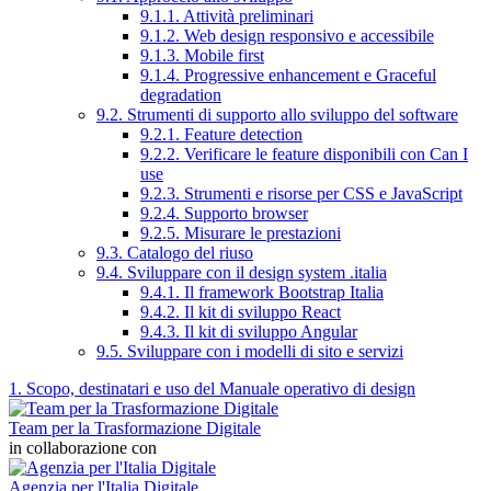
9.1.1. Attività preliminari
9.1.2. Web design responsivo e accessibile
9.1.3. Mobile first
9.1.4. Progressive enhancement e Graceful
degradation
9.2. Strumenti di supporto allo sviluppo del software
9.2.1. Feature detection
9.2.2. Verificare le feature disponibili con Can I
use
9.2.3. Strumenti e risorse per CSS e JavaScript
9.2.4. Supporto browser
9.2.5. Misurare le prestazioni
9.3. Catalogo del riuso
9.4. Sviluppare con il design system .italia
9.4.1. Il framework Bootstrap Italia
9.4.2. Il kit di sviluppo React
9.4.3. Il kit di sviluppo Angular
9.5. Sviluppare con i modelli di sito e servizi
1. Scopo, destinatari e uso del Manuale operativo di design
Team per la Trasformazione Digitale
in collaborazione con
Agenzia per l'Italia Digitale