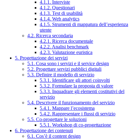
4.1.1. Interviste
4.1.2. Questionari
4.1.3. Test di usabilità
4.1.4. Web analytics
4.1.5. Strumenti di mappatura dell’esperienza
utente
4.2. Ricerca secondaria
4.2.1. Ricerca documentale
4.2.2. Analisi benchmark
4.2.3. Valutazione euristica
5. Progettazione dei servizi
5.1. Cosa sono i servizi e il service design
5.2. Progettare servizi pubblici digitali
5.3. Definire il modello di servizio
5.3.1. Identificare gli attori coinvolti
5.3.2. Formulare la proposta di valore
5.3.3. Inquadrare gli elementi costitutivi del
servizio
5.4. Descrivere il funzionamento del servizio
5.4.1. Mappare l’ecosistema
5.4.2. Rappresentare i flussi di servizio
5.5. Co-progettare le soluzioni
5.5.1. Workshop di co-progettazione
6. Progettazione dei contenuti
6.1. Cos’è il content design