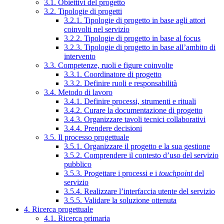
3.1. Obiettivi del progetto
3.2. Tipologie di progetti
3.2.1. Tipologie di progetto in base agli attori
coinvolti nel servizio
3.2.2. Tipologie di progetto in base al focus
3.2.3. Tipologie di progetto in base all’ambito di
intervento
3.3. Competenze, ruoli e figure coinvolte
3.3.1. Coordinatore di progetto
3.3.2. Definire ruoli e responsabilità
3.4. Metodo di lavoro
3.4.1. Definire processi, strumenti e rituali
3.4.2. Curare la documentazione di progetto
3.4.3. Organizzare tavoli tecnici collaborativi
3.4.4. Prendere decisioni
3.5. Il processo progettuale
3.5.1. Organizzare il progetto e la sua gestione
3.5.2. Comprendere il contesto d’uso del servizio
pubblico
3.5.3. Progettare i processi e i
touchpoint
del
servizio
3.5.4. Realizzare l’interfaccia utente del servizio
3.5.5. Validare la soluzione ottenuta
4. Ricerca progettuale
4.1. Ricerca primaria