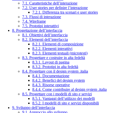
7.1. Caratteristiche dell’interazione
7.2. User stories per definire l’interazione
7.2.1. Differenza tra scenari e user stories
7.3. Flussi di interazione
7.4. Wireframe
7.5. Prototipi interattivi
8. Progettazione dell’interfaccia
8.1. Obiettivi dell’interfaccia
8.2. Elementi dell’interfaccia
8.2.1. Elementi di composizione
8.2.2. Elementi interattivi
8.2.3. Elementi testuali (microtesti)
8.3. Progettare e costruire in alta fedeltà
8.3.1. Layout di pagina
8.3.2. Prototipi in alta fedeltà
8.4. Progettare con il design system .italia
8.4.1. Documentazione
8.4.2. Benefici del design system
8.4.3. Risorse operative
8.4.4. Come contribuire al design system .italia
8.5. Progettare con i modelli di sito e servizi
8.5.1. Vantaggi dell’utilizzo dei modelli
8.5.2. I modelli di sito e servizi disponibili
9. Sviluppo dell’interfaccia
9.1. Approccio allo sviluppo