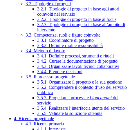
3.2. Tipologie di progetti
3.2.1. Tipologie di progetto in base agli attori
coinvolti nel servizio
3.2.2. Tipologie di progetto in base al focus
3.2.3. Tipologie di progetto in base all’ambito di
intervento
3.3. Competenze, ruoli e figure coinvolte
3.3.1. Coordinatore di progetto
3.3.2. Definire ruoli e responsabilità
3.4. Metodo di lavoro
3.4.1. Definire processi, strumenti e rituali
3.4.2. Curare la documentazione di progetto
3.4.3. Organizzare tavoli tecnici collaborativi
3.4.4. Prendere decisioni
3.5. Il processo progettuale
3.5.1. Organizzare il progetto e la sua gestione
3.5.2. Comprendere il contesto d’uso del servizio
pubblico
3.5.3. Progettare i processi e i
touchpoint
del
servizio
3.5.4. Realizzare l’interfaccia utente del servizio
3.5.5. Validare la soluzione ottenuta
4. Ricerca progettuale
4.1. Ricerca primaria
4.1.1. Interviste