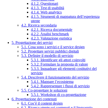
4.1.2. Questionari
4.1.3. Test di usabilità
4.1.4. Web analytics
4.1.5. Strumenti di mappatura dell’esperienza
utente
4.2. Ricerca secondaria
4.2.1. Ricerca documentale
4.2.2. Analisi benchmark
4.2.3. Valutazione euristica
5. Progettazione dei servizi
5.1. Cosa sono i servizi e il service design
5.2. Progettare servizi pubblici digitali
5.3. Definire il modello di servizio
5.3.1. Identificare gli attori coinvolti
5.3.2. Formulare la proposta di valore
5.3.3. Inquadrare gli elementi costitutivi del
servizio
5.4. Descrivere il funzionamento del servizio
5.4.1. Mappare l’ecosistema
5.4.2. Rappresentare i flussi di servizio
5.5. Co-progettare le soluzioni
5.5.1. Workshop di co-progettazione
6. Progettazione dei contenuti
6.1. Cos’è il content design
6.2. Ricerca utente sui contenuti e il linguaggio