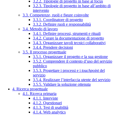
3.2.2. Tipologie di progetto in base al focus
3.2.3. Tipologie di progetto in base all’ambito di
intervento
3.3. Competenze, ruoli e figure coinvolte
3.3.1. Coordinatore di progetto
3.3.2. Definire ruoli e responsabilità
3.4. Metodo di lavoro
3.4.1. Definire processi, strumenti e rituali
3.4.2. Curare la documentazione di progetto
3.4.3. Organizzare tavoli tecnici collaborativi
3.4.4. Prendere decisioni
3.5. Il processo progettuale
3.5.1. Organizzare il progetto e la sua gestione
3.5.2. Comprendere il contesto d’uso del servizio
pubblico
3.5.3. Progettare i processi e i
touchpoint
del
servizio
3.5.4. Realizzare l’interfaccia utente del servizio
3.5.5. Validare la soluzione ottenuta
4. Ricerca progettuale
4.1. Ricerca primaria
4.1.1. Interviste
4.1.2. Questionari
4.1.3. Test di usabilità
4.1.4. Web analytics