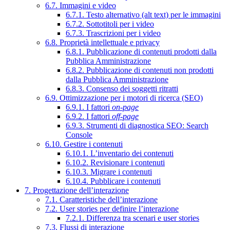
6.7. Immagini e video
6.7.1. Testo alternativo (alt text) per le immagini
6.7.2. Sottotitoli per i video
6.7.3. Trascrizioni per i video
6.8. Proprietà intellettuale e privacy
6.8.1. Pubblicazione di contenuti prodotti dalla
Pubblica Amministrazione
6.8.2. Pubblicazione di contenuti non prodotti
dalla Pubblica Amministrazione
6.8.3. Consenso dei soggetti ritratti
6.9. Ottimizzazione per i motori di ricerca (SEO)
6.9.1. I fattori
on-page
6.9.2. I fattori
off-page
6.9.3. Strumenti di diagnostica SEO: Search
Console
6.10. Gestire i contenuti
6.10.1. L’inventario dei contenuti
6.10.2. Revisionare i contenuti
6.10.3. Migrare i contenuti
6.10.4. Pubblicare i contenuti
7. Progettazione dell’interazione
7.1. Caratteristiche dell’interazione
7.2. User stories per definire l’interazione
7.2.1. Differenza tra scenari e user stories
7.3. Flussi di interazione