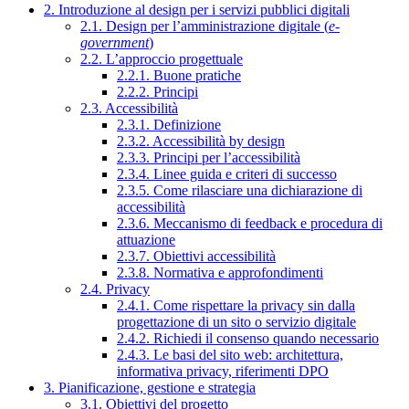
2. Introduzione al design per i servizi pubblici digitali
2.1. Design per l’amministrazione digitale (
e-
government
)
2.2. L’approccio progettuale
2.2.1. Buone pratiche
2.2.2. Principi
2.3. Accessibilità
2.3.1. Definizione
2.3.2. Accessibilità by design
2.3.3. Principi per l’accessibilità
2.3.4. Linee guida e criteri di successo
2.3.5. Come rilasciare una dichiarazione di
accessibilità
2.3.6. Meccanismo di feedback e procedura di
attuazione
2.3.7. Obiettivi accessibilità
2.3.8. Normativa e approfondimenti
2.4. Privacy
2.4.1. Come rispettare la privacy sin dalla
progettazione di un sito o servizio digitale
2.4.2. Richiedi il consenso quando necessario
2.4.3. Le basi del sito web: architettura,
informativa privacy, riferimenti DPO
3. Pianificazione, gestione e strategia
3.1. Obiettivi del progetto