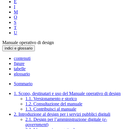
E
I
M
O
S
T
U
Manuale operativo di design
indici e glossario
contenuti
figure
tabelle
glossario
Sommario
1. Scopo, destinatari e uso del Manuale operativo di design
1.1. Versionamento e storico
1.2. Consultazione del manuale
1.3. Contribuisci al manuale
2. Introduzione al design per i servizi pubblici digitali
2.1. Design per l’amministrazione digitale (
e-
government
)