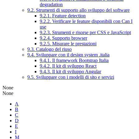
degradation
9.2. Strumenti di supporto allo sviluppo del software
9.2.1. Feature detection
9.2.2. Verificare le feature disponibili con Can I
use
9.2.3. Strumenti e risorse per CSS e JavaScript
9.2.4. Supporto browser
9.2.5. Misurare le prestazioni
9.3. Catalogo del riuso
9.4. Sviluppare con il design system .italia
9.4.1. Il framework Bootstrap Italia
9.4.2. Il kit di sviluppo React
9.4.3. Il kit di sviluppo Angular
9.5. Sviluppare con i modelli di sito e servizi
None
None
A
B
C
D
E
I
M