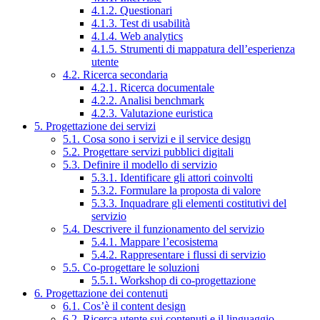
4.1.2. Questionari
4.1.3. Test di usabilità
4.1.4. Web analytics
4.1.5. Strumenti di mappatura dell’esperienza
utente
4.2. Ricerca secondaria
4.2.1. Ricerca documentale
4.2.2. Analisi benchmark
4.2.3. Valutazione euristica
5. Progettazione dei servizi
5.1. Cosa sono i servizi e il service design
5.2. Progettare servizi pubblici digitali
5.3. Definire il modello di servizio
5.3.1. Identificare gli attori coinvolti
5.3.2. Formulare la proposta di valore
5.3.3. Inquadrare gli elementi costitutivi del
servizio
5.4. Descrivere il funzionamento del servizio
5.4.1. Mappare l’ecosistema
5.4.2. Rappresentare i flussi di servizio
5.5. Co-progettare le soluzioni
5.5.1. Workshop di co-progettazione
6. Progettazione dei contenuti
6.1. Cos’è il content design
6.2. Ricerca utente sui contenuti e il linguaggio