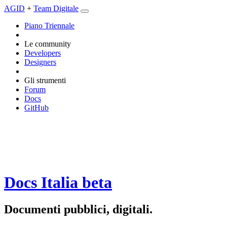
AGID
+
Team Digitale
Piano Triennale
Le community
Developers
Designers
Gli strumenti
Forum
Docs
GitHub
Docs Italia
beta
Documenti pubblici, digitali.