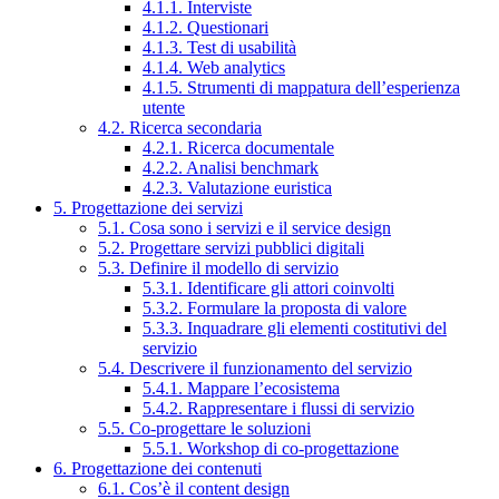
4.1.1. Interviste
4.1.2. Questionari
4.1.3. Test di usabilità
4.1.4. Web analytics
4.1.5. Strumenti di mappatura dell’esperienza
utente
4.2. Ricerca secondaria
4.2.1. Ricerca documentale
4.2.2. Analisi benchmark
4.2.3. Valutazione euristica
5. Progettazione dei servizi
5.1. Cosa sono i servizi e il service design
5.2. Progettare servizi pubblici digitali
5.3. Definire il modello di servizio
5.3.1. Identificare gli attori coinvolti
5.3.2. Formulare la proposta di valore
5.3.3. Inquadrare gli elementi costitutivi del
servizio
5.4. Descrivere il funzionamento del servizio
5.4.1. Mappare l’ecosistema
5.4.2. Rappresentare i flussi di servizio
5.5. Co-progettare le soluzioni
5.5.1. Workshop di co-progettazione
6. Progettazione dei contenuti
6.1. Cos’è il content design