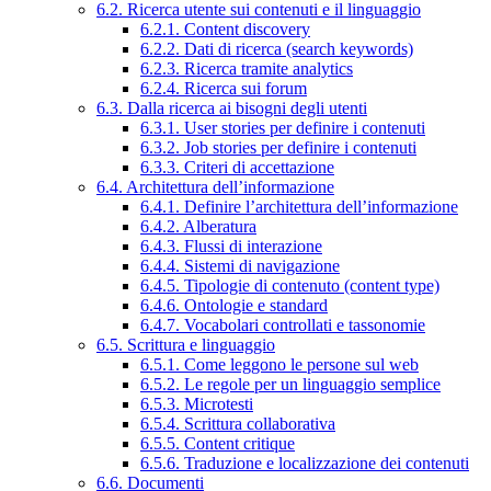
6.2. Ricerca utente sui contenuti e il linguaggio
6.2.1. Content discovery
6.2.2. Dati di ricerca (search keywords)
6.2.3. Ricerca tramite analytics
6.2.4. Ricerca sui forum
6.3. Dalla ricerca ai bisogni degli utenti
6.3.1. User stories per definire i contenuti
6.3.2. Job stories per definire i contenuti
6.3.3. Criteri di accettazione
6.4. Architettura dell’informazione
6.4.1. Definire l’architettura dell’informazione
6.4.2. Alberatura
6.4.3. Flussi di interazione
6.4.4. Sistemi di navigazione
6.4.5. Tipologie di contenuto (content type)
6.4.6. Ontologie e standard
6.4.7. Vocabolari controllati e tassonomie
6.5. Scrittura e linguaggio
6.5.1. Come leggono le persone sul web
6.5.2. Le regole per un linguaggio semplice
6.5.3. Microtesti
6.5.4. Scrittura collaborativa
6.5.5. Content critique
6.5.6. Traduzione e localizzazione dei contenuti
6.6. Documenti