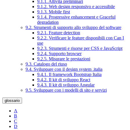
9.1.1. Attività preliminari
9.1.2. Web design responsivo e accessibile
9.1.3. Mobile first
9.1.4. Progressive enhancement e Graceful
degradation
9.2. Strumenti di supporto allo sviluppo del software
9.2.1. Feature detection
9.2.2. Verificare le feature disponibili con Can I
use
9.2.3. Strumenti e risorse per CSS e JavaScript
9.2.4. Supporto browser
9.2.5. Misurare le prestazioni
9.3. Catalogo del riuso
9.4. Sviluppare con il design system .italia
9.4.1. Il framework Bootstrap Italia
9.4.2. Il kit di sviluppo React
9.4.3. Il kit di sviluppo Angular
9.5. Sviluppare con i modelli di sito e servizi
glossario
A
B
C
D