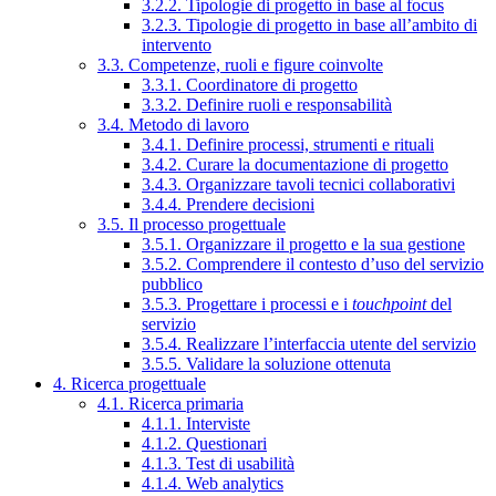
3.2.2. Tipologie di progetto in base al focus
3.2.3. Tipologie di progetto in base all’ambito di
intervento
3.3. Competenze, ruoli e figure coinvolte
3.3.1. Coordinatore di progetto
3.3.2. Definire ruoli e responsabilità
3.4. Metodo di lavoro
3.4.1. Definire processi, strumenti e rituali
3.4.2. Curare la documentazione di progetto
3.4.3. Organizzare tavoli tecnici collaborativi
3.4.4. Prendere decisioni
3.5. Il processo progettuale
3.5.1. Organizzare il progetto e la sua gestione
3.5.2. Comprendere il contesto d’uso del servizio
pubblico
3.5.3. Progettare i processi e i
touchpoint
del
servizio
3.5.4. Realizzare l’interfaccia utente del servizio
3.5.5. Validare la soluzione ottenuta
4. Ricerca progettuale
4.1. Ricerca primaria
4.1.1. Interviste
4.1.2. Questionari
4.1.3. Test di usabilità
4.1.4. Web analytics