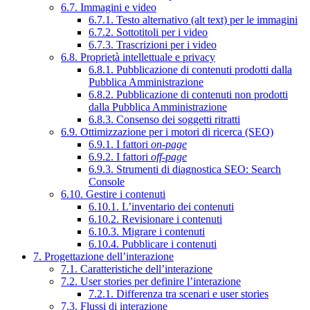
6.7. Immagini e video
6.7.1. Testo alternativo (alt text) per le immagini
6.7.2. Sottotitoli per i video
6.7.3. Trascrizioni per i video
6.8. Proprietà intellettuale e privacy
6.8.1. Pubblicazione di contenuti prodotti dalla
Pubblica Amministrazione
6.8.2. Pubblicazione di contenuti non prodotti
dalla Pubblica Amministrazione
6.8.3. Consenso dei soggetti ritratti
6.9. Ottimizzazione per i motori di ricerca (SEO)
6.9.1. I fattori
on-page
6.9.2. I fattori
off-page
6.9.3. Strumenti di diagnostica SEO: Search
Console
6.10. Gestire i contenuti
6.10.1. L’inventario dei contenuti
6.10.2. Revisionare i contenuti
6.10.3. Migrare i contenuti
6.10.4. Pubblicare i contenuti
7. Progettazione dell’interazione
7.1. Caratteristiche dell’interazione
7.2. User stories per definire l’interazione
7.2.1. Differenza tra scenari e user stories
7.3. Flussi di interazione