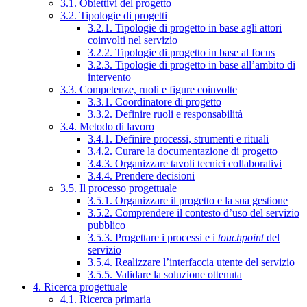
3.1. Obiettivi del progetto
3.2. Tipologie di progetti
3.2.1. Tipologie di progetto in base agli attori
coinvolti nel servizio
3.2.2. Tipologie di progetto in base al focus
3.2.3. Tipologie di progetto in base all’ambito di
intervento
3.3. Competenze, ruoli e figure coinvolte
3.3.1. Coordinatore di progetto
3.3.2. Definire ruoli e responsabilità
3.4. Metodo di lavoro
3.4.1. Definire processi, strumenti e rituali
3.4.2. Curare la documentazione di progetto
3.4.3. Organizzare tavoli tecnici collaborativi
3.4.4. Prendere decisioni
3.5. Il processo progettuale
3.5.1. Organizzare il progetto e la sua gestione
3.5.2. Comprendere il contesto d’uso del servizio
pubblico
3.5.3. Progettare i processi e i
touchpoint
del
servizio
3.5.4. Realizzare l’interfaccia utente del servizio
3.5.5. Validare la soluzione ottenuta
4. Ricerca progettuale
4.1. Ricerca primaria