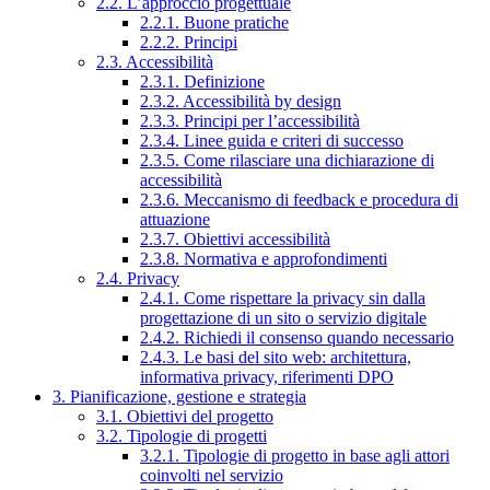
2.2. L’approccio progettuale
2.2.1. Buone pratiche
2.2.2. Principi
2.3. Accessibilità
2.3.1. Definizione
2.3.2. Accessibilità by design
2.3.3. Principi per l’accessibilità
2.3.4. Linee guida e criteri di successo
2.3.5. Come rilasciare una dichiarazione di
accessibilità
2.3.6. Meccanismo di feedback e procedura di
attuazione
2.3.7. Obiettivi accessibilità
2.3.8. Normativa e approfondimenti
2.4. Privacy
2.4.1. Come rispettare la privacy sin dalla
progettazione di un sito o servizio digitale
2.4.2. Richiedi il consenso quando necessario
2.4.3. Le basi del sito web: architettura,
informativa privacy, riferimenti DPO
3. Pianificazione, gestione e strategia
3.1. Obiettivi del progetto
3.2. Tipologie di progetti
3.2.1. Tipologie di progetto in base agli attori
coinvolti nel servizio