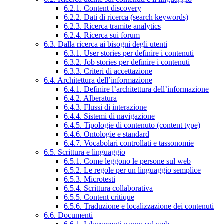
6.2.1. Content discovery
6.2.2. Dati di ricerca (search keywords)
6.2.3. Ricerca tramite analytics
6.2.4. Ricerca sui forum
6.3. Dalla ricerca ai bisogni degli utenti
6.3.1. User stories per definire i contenuti
6.3.2. Job stories per definire i contenuti
6.3.3. Criteri di accettazione
6.4. Architettura dell’informazione
6.4.1. Definire l’architettura dell’informazione
6.4.2. Alberatura
6.4.3. Flussi di interazione
6.4.4. Sistemi di navigazione
6.4.5. Tipologie di contenuto (content type)
6.4.6. Ontologie e standard
6.4.7. Vocabolari controllati e tassonomie
6.5. Scrittura e linguaggio
6.5.1. Come leggono le persone sul web
6.5.2. Le regole per un linguaggio semplice
6.5.3. Microtesti
6.5.4. Scrittura collaborativa
6.5.5. Content critique
6.5.6. Traduzione e localizzazione dei contenuti
6.6. Documenti