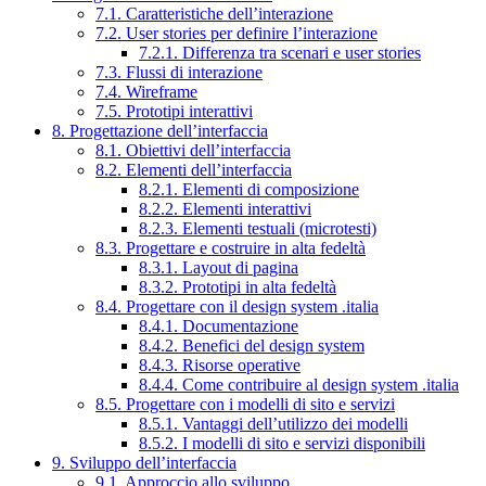
7.1. Caratteristiche dell’interazione
7.2. User stories per definire l’interazione
7.2.1. Differenza tra scenari e user stories
7.3. Flussi di interazione
7.4. Wireframe
7.5. Prototipi interattivi
8. Progettazione dell’interfaccia
8.1. Obiettivi dell’interfaccia
8.2. Elementi dell’interfaccia
8.2.1. Elementi di composizione
8.2.2. Elementi interattivi
8.2.3. Elementi testuali (microtesti)
8.3. Progettare e costruire in alta fedeltà
8.3.1. Layout di pagina
8.3.2. Prototipi in alta fedeltà
8.4. Progettare con il design system .italia
8.4.1. Documentazione
8.4.2. Benefici del design system
8.4.3. Risorse operative
8.4.4. Come contribuire al design system .italia
8.5. Progettare con i modelli di sito e servizi
8.5.1. Vantaggi dell’utilizzo dei modelli
8.5.2. I modelli di sito e servizi disponibili
9. Sviluppo dell’interfaccia
9.1. Approccio allo sviluppo