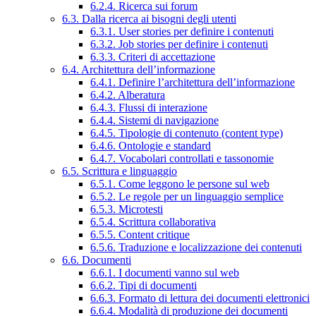
6.2.4. Ricerca sui forum
6.3. Dalla ricerca ai bisogni degli utenti
6.3.1. User stories per definire i contenuti
6.3.2. Job stories per definire i contenuti
6.3.3. Criteri di accettazione
6.4. Architettura dell’informazione
6.4.1. Definire l’architettura dell’informazione
6.4.2. Alberatura
6.4.3. Flussi di interazione
6.4.4. Sistemi di navigazione
6.4.5. Tipologie di contenuto (content type)
6.4.6. Ontologie e standard
6.4.7. Vocabolari controllati e tassonomie
6.5. Scrittura e linguaggio
6.5.1. Come leggono le persone sul web
6.5.2. Le regole per un linguaggio semplice
6.5.3. Microtesti
6.5.4. Scrittura collaborativa
6.5.5. Content critique
6.5.6. Traduzione e localizzazione dei contenuti
6.6. Documenti
6.6.1. I documenti vanno sul web
6.6.2. Tipi di documenti
6.6.3. Formato di lettura dei documenti elettronici
6.6.4. Modalità di produzione dei documenti