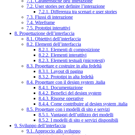
7.1. Caratteristiche dell’interazione
7.2. User stories per definire l’interazione
7.2.1. Differenza tra scenari e user stories
7.3. Flussi di interazione
7.4. Wireframe
7.5. Prototipi interattivi
8. Progettazione dell’interfaccia
8.1. Obiettivi dell’interfaccia
8.2. Elementi dell’interfaccia
8.2.1. Elementi di composizione
8.2.2. Elementi interattivi
8.2.3. Elementi testuali (microtesti)
8.3. Progettare e costruire in alta fedeltà
8.3.1. Layout di pagina
8.3.2. Prototipi in alta fedeltà
8.4. Progettare con il design system .italia
8.4.1. Documentazione
8.4.2. Benefici del design system
8.4.3. Risorse operative
8.4.4. Come contribuire al design system .italia
8.5. Progettare con i modelli di sito e servizi
8.5.1. Vantaggi dell’utilizzo dei modelli
8.5.2. I modelli di sito e servizi disponibili
9. Sviluppo dell’interfaccia
9.1. Approccio allo sviluppo