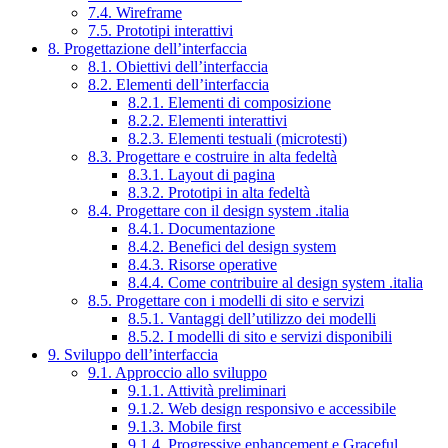
7.4. Wireframe
7.5. Prototipi interattivi
8. Progettazione dell’interfaccia
8.1. Obiettivi dell’interfaccia
8.2. Elementi dell’interfaccia
8.2.1. Elementi di composizione
8.2.2. Elementi interattivi
8.2.3. Elementi testuali (microtesti)
8.3. Progettare e costruire in alta fedeltà
8.3.1. Layout di pagina
8.3.2. Prototipi in alta fedeltà
8.4. Progettare con il design system .italia
8.4.1. Documentazione
8.4.2. Benefici del design system
8.4.3. Risorse operative
8.4.4. Come contribuire al design system .italia
8.5. Progettare con i modelli di sito e servizi
8.5.1. Vantaggi dell’utilizzo dei modelli
8.5.2. I modelli di sito e servizi disponibili
9. Sviluppo dell’interfaccia
9.1. Approccio allo sviluppo
9.1.1. Attività preliminari
9.1.2. Web design responsivo e accessibile
9.1.3. Mobile first
9.1.4. Progressive enhancement e Graceful