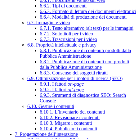
6.6.1. I documenti vanno sul web
6.6.2. Tipi di documenti
6.6.3. Formato di lettura dei documenti elettronici
6.6.4. Modalità di produzione dei documenti
6.7. Immagini e video
6.7.1. Testo alternativo (alt text) per le immagini
6.7.2. Sottotitoli per i video
6.7.3. Trascrizioni per i video
6.8. Proprietà intellettuale e privacy
6.8.1. Pubblicazione di contenuti prodotti dalla
Pubblica Amministrazione
6.8.2. Pubblicazione di contenuti non prodotti
dalla Pubblica Amministrazione
6.8.3. Consenso dei soggetti ritratti
6.9. Ottimizzazione per i motori di ricerca (SEO)
6.9.1. I fattori
on-page
6.9.2. I fattori
off-page
6.9.3. Strumenti di diagnostica SEO: Search
Console
6.10. Gestire i contenuti
6.10.1. L’inventario dei contenuti
6.10.2. Revisionare i contenuti
6.10.3. Migrare i contenuti
6.10.4. Pubblicare i contenuti
7. Progettazione dell’interazione