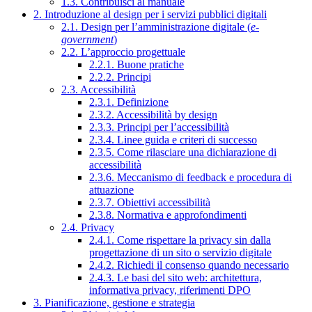
1.3. Contribuisci al manuale
2. Introduzione al design per i servizi pubblici digitali
2.1. Design per l’amministrazione digitale (
e-
government
)
2.2. L’approccio progettuale
2.2.1. Buone pratiche
2.2.2. Principi
2.3. Accessibilità
2.3.1. Definizione
2.3.2. Accessibilità by design
2.3.3. Principi per l’accessibilità
2.3.4. Linee guida e criteri di successo
2.3.5. Come rilasciare una dichiarazione di
accessibilità
2.3.6. Meccanismo di feedback e procedura di
attuazione
2.3.7. Obiettivi accessibilità
2.3.8. Normativa e approfondimenti
2.4. Privacy
2.4.1. Come rispettare la privacy sin dalla
progettazione di un sito o servizio digitale
2.4.2. Richiedi il consenso quando necessario
2.4.3. Le basi del sito web: architettura,
informativa privacy, riferimenti DPO
3. Pianificazione, gestione e strategia