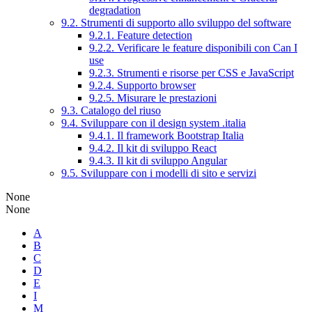
degradation
9.2. Strumenti di supporto allo sviluppo del software
9.2.1. Feature detection
9.2.2. Verificare le feature disponibili con Can I
use
9.2.3. Strumenti e risorse per CSS e JavaScript
9.2.4. Supporto browser
9.2.5. Misurare le prestazioni
9.3. Catalogo del riuso
9.4. Sviluppare con il design system .italia
9.4.1. Il framework Bootstrap Italia
9.4.2. Il kit di sviluppo React
9.4.3. Il kit di sviluppo Angular
9.5. Sviluppare con i modelli di sito e servizi
None
None
A
B
C
D
E
I
M