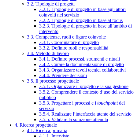
3.2. Tipologie di progetti
3.2.1. Tipologie di progetto in base agli attori
coinvolti nel servizio
3.2.2. Tipologie di progetto in base al focus
3.2.3. Tipologie di progetto in base all’ambito di
intervento
3.3. Competenze, ruoli e figure coinvolte
3.3.1. Coordinatore di progetto
3.3.2. Definire ruoli e responsabilità
3.4. Metodo di lavoro
3.4.1. Definire processi, strumenti e rituali
3.4.2. Curare la documentazione di progetto
3.4.3. Organizzare tavoli tecnici collaborativi
3.4.4. Prendere decisioni
3.5. Il processo progettuale
3.5.1. Organizzare il progetto e la sua gestione
3.5.2. Comprendere il contesto d’uso del servizio
pubblico
3.5.3. Progettare i processi e i
touchpoint
del
servizio
3.5.4. Realizzare l’interfaccia utente del servizio
3.5.5. Validare la soluzione ottenuta
4. Ricerca progettuale
4.1. Ricerca primaria
4.1.1. Interviste