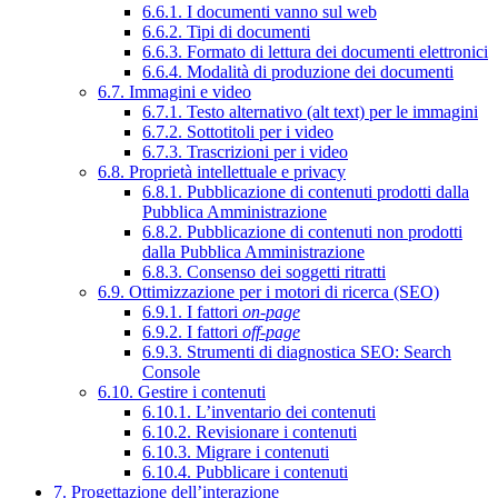
6.6.1. I documenti vanno sul web
6.6.2. Tipi di documenti
6.6.3. Formato di lettura dei documenti elettronici
6.6.4. Modalità di produzione dei documenti
6.7. Immagini e video
6.7.1. Testo alternativo (alt text) per le immagini
6.7.2. Sottotitoli per i video
6.7.3. Trascrizioni per i video
6.8. Proprietà intellettuale e privacy
6.8.1. Pubblicazione di contenuti prodotti dalla
Pubblica Amministrazione
6.8.2. Pubblicazione di contenuti non prodotti
dalla Pubblica Amministrazione
6.8.3. Consenso dei soggetti ritratti
6.9. Ottimizzazione per i motori di ricerca (SEO)
6.9.1. I fattori
on-page
6.9.2. I fattori
off-page
6.9.3. Strumenti di diagnostica SEO: Search
Console
6.10. Gestire i contenuti
6.10.1. L’inventario dei contenuti
6.10.2. Revisionare i contenuti
6.10.3. Migrare i contenuti
6.10.4. Pubblicare i contenuti
7. Progettazione dell’interazione