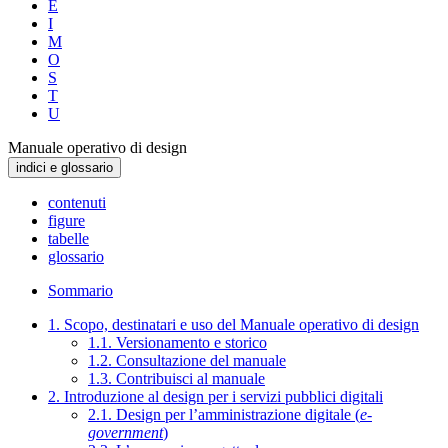
E
I
M
O
S
T
U
Manuale operativo di design
indici e glossario
contenuti
figure
tabelle
glossario
Sommario
1. Scopo, destinatari e uso del Manuale operativo di design
1.1. Versionamento e storico
1.2. Consultazione del manuale
1.3. Contribuisci al manuale
2. Introduzione al design per i servizi pubblici digitali
2.1. Design per l’amministrazione digitale (
e-
government
)