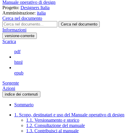
Manuale operativo di design
Progetto:
Designers Italia
Amministrazione:
italia
Cerca nel documento
Cerca nel documento
Informazioni
versione-corrente
Scarica
pdf
html
epub
Sorgente
Azioni
indice dei contenuti
Sommario
1. Scopo, destinatari e uso del Manuale operativo di design
1.1. Versionamento e storico
1.2. Consultazione del manuale
1.3. Contribuisci al manuale