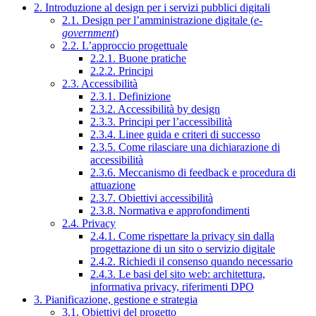
2. Introduzione al design per i servizi pubblici digitali
2.1. Design per l’amministrazione digitale (
e-
government
)
2.2. L’approccio progettuale
2.2.1. Buone pratiche
2.2.2. Principi
2.3. Accessibilità
2.3.1. Definizione
2.3.2. Accessibilità by design
2.3.3. Principi per l’accessibilità
2.3.4. Linee guida e criteri di successo
2.3.5. Come rilasciare una dichiarazione di
accessibilità
2.3.6. Meccanismo di feedback e procedura di
attuazione
2.3.7. Obiettivi accessibilità
2.3.8. Normativa e approfondimenti
2.4. Privacy
2.4.1. Come rispettare la privacy sin dalla
progettazione di un sito o servizio digitale
2.4.2. Richiedi il consenso quando necessario
2.4.3. Le basi del sito web: architettura,
informativa privacy, riferimenti DPO
3. Pianificazione, gestione e strategia
3.1. Obiettivi del progetto