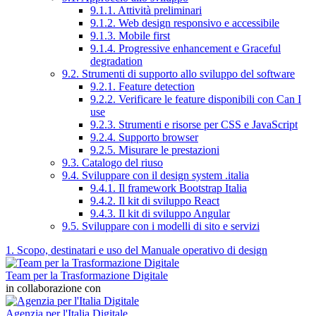
9.1.1. Attività preliminari
9.1.2. Web design responsivo e accessibile
9.1.3. Mobile first
9.1.4. Progressive enhancement e Graceful
degradation
9.2. Strumenti di supporto allo sviluppo del software
9.2.1. Feature detection
9.2.2. Verificare le feature disponibili con Can I
use
9.2.3. Strumenti e risorse per CSS e JavaScript
9.2.4. Supporto browser
9.2.5. Misurare le prestazioni
9.3. Catalogo del riuso
9.4. Sviluppare con il design system .italia
9.4.1. Il framework Bootstrap Italia
9.4.2. Il kit di sviluppo React
9.4.3. Il kit di sviluppo Angular
9.5. Sviluppare con i modelli di sito e servizi
1. Scopo, destinatari e uso del Manuale operativo di design
Team per la Trasformazione Digitale
in collaborazione con
Agenzia per l'Italia Digitale