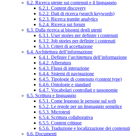
6.2. Ricerca utente sui contenuti e il linguaggio
6.2.1. Content discovery
6.2.2. Dati di ricerca (search keywords)
6.2.3. Ricerca tramite analytics
6.2.4. Ricerca sui forum
6.3. Dalla ricerca ai bisogni degli utenti
6.3.1. User stories per definire i contenuti
6.3.2. Job stories per definire i contenuti
6.3.3. Criteri di accettazione
6.4. Architettura dell’informazione
6.4.1. Definire l’architettura dell’informazione
6.4.2. Alberatura
6.4.3. Flussi di interazione
6.4.4. Sistemi di navigazione
6.4.5. Tipologie di contenuto (content type)
6.4.6. Ontologie e standard
6.4.7. Vocabolari controllati e tassonomie
6.5. Scrittura e linguaggio
6.5.1. Come leggono le persone sul web
6.5.2. Le regole per un linguaggio semplice
6.5.3. Microtesti
6.5.4. Scrittura collaborativa
6.5.5. Content critique
6.5.6. Traduzione e localizzazione dei contenuti
6.6. Documenti