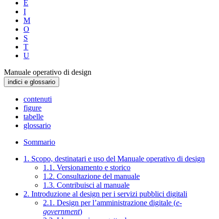
E
I
M
O
S
T
U
Manuale operativo di design
indici e glossario
contenuti
figure
tabelle
glossario
Sommario
1. Scopo, destinatari e uso del Manuale operativo di design
1.1. Versionamento e storico
1.2. Consultazione del manuale
1.3. Contribuisci al manuale
2. Introduzione al design per i servizi pubblici digitali
2.1. Design per l’amministrazione digitale (
e-
government
)