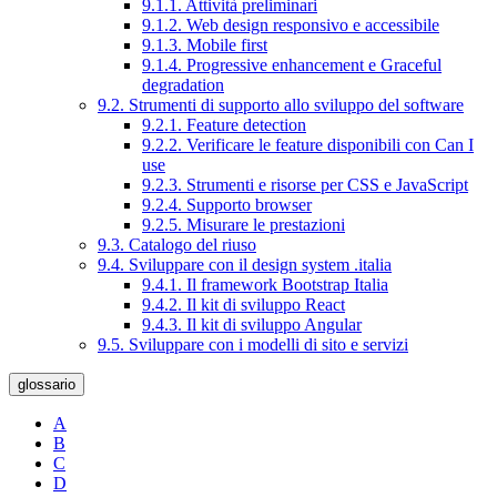
9.1.1. Attività preliminari
9.1.2. Web design responsivo e accessibile
9.1.3. Mobile first
9.1.4. Progressive enhancement e Graceful
degradation
9.2. Strumenti di supporto allo sviluppo del software
9.2.1. Feature detection
9.2.2. Verificare le feature disponibili con Can I
use
9.2.3. Strumenti e risorse per CSS e JavaScript
9.2.4. Supporto browser
9.2.5. Misurare le prestazioni
9.3. Catalogo del riuso
9.4. Sviluppare con il design system .italia
9.4.1. Il framework Bootstrap Italia
9.4.2. Il kit di sviluppo React
9.4.3. Il kit di sviluppo Angular
9.5. Sviluppare con i modelli di sito e servizi
glossario
A
B
C
D