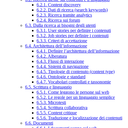
6.2.1. Content discovery
6.2.2. Dati di ricerca (search keywords)
6.2.3. Ricerca tramite analytics
6.2.4. Ricerca sui forum
6.3. Dalla ricerca ai bisogni degli utenti
6.3.1. User stories per definire i contenuti
6.3.2. Job stories per definire i contenuti
6.3.3. Criteri di accettazione
6.4. Architettura dell’informazione
6.4.1. Definire l’architettura dell’informazione
6.4.2. Alberatura
6.4.3. Flussi di interazione
6.4.4. Sistemi di navigazione
6.4.5. Tipologie di contenuto (content type)
6.4.6. Ontologie e standard
6.4.7. Vocabolari controllati e tassonomie
6.5. Scrittura e linguaggio
6.5.1. Come leggono le persone sul web
6.5.2. Le regole per un linguaggio semplice
6.5.3. Microtesti
6.5.4. Scrittura collaborativa
6.5.5. Content critique
6.5.6. Traduzione e localizzazione dei contenuti
6.6. Documenti