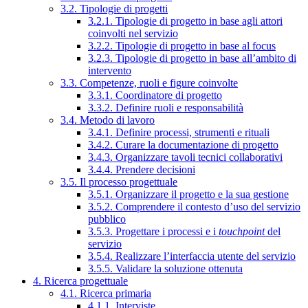
3.2. Tipologie di progetti
3.2.1. Tipologie di progetto in base agli attori
coinvolti nel servizio
3.2.2. Tipologie di progetto in base al focus
3.2.3. Tipologie di progetto in base all’ambito di
intervento
3.3. Competenze, ruoli e figure coinvolte
3.3.1. Coordinatore di progetto
3.3.2. Definire ruoli e responsabilità
3.4. Metodo di lavoro
3.4.1. Definire processi, strumenti e rituali
3.4.2. Curare la documentazione di progetto
3.4.3. Organizzare tavoli tecnici collaborativi
3.4.4. Prendere decisioni
3.5. Il processo progettuale
3.5.1. Organizzare il progetto e la sua gestione
3.5.2. Comprendere il contesto d’uso del servizio
pubblico
3.5.3. Progettare i processi e i
touchpoint
del
servizio
3.5.4. Realizzare l’interfaccia utente del servizio
3.5.5. Validare la soluzione ottenuta
4. Ricerca progettuale
4.1. Ricerca primaria
4.1.1. Interviste