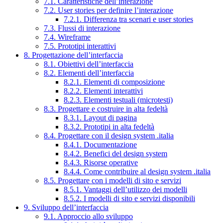
7.1. Caratteristiche dell’interazione
7.2. User stories per definire l’interazione
7.2.1. Differenza tra scenari e user stories
7.3. Flussi di interazione
7.4. Wireframe
7.5. Prototipi interattivi
8. Progettazione dell’interfaccia
8.1. Obiettivi dell’interfaccia
8.2. Elementi dell’interfaccia
8.2.1. Elementi di composizione
8.2.2. Elementi interattivi
8.2.3. Elementi testuali (microtesti)
8.3. Progettare e costruire in alta fedeltà
8.3.1. Layout di pagina
8.3.2. Prototipi in alta fedeltà
8.4. Progettare con il design system .italia
8.4.1. Documentazione
8.4.2. Benefici del design system
8.4.3. Risorse operative
8.4.4. Come contribuire al design system .italia
8.5. Progettare con i modelli di sito e servizi
8.5.1. Vantaggi dell’utilizzo dei modelli
8.5.2. I modelli di sito e servizi disponibili
9. Sviluppo dell’interfaccia
9.1. Approccio allo sviluppo