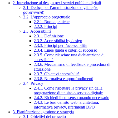
2. Introduzione al design per i servizi pubblici digitali
2.1. Design per l’amministrazione digitale (
e-
government
)
2.2. L’approccio progettuale
2.2.1. Buone pratiche
2.2.2. Principi
2.3. Accessibilità
2.3.1. Definizione
2.3.2. Accessibilità by design
2.3.3. Principi per l’accessibilità
2.3.4. Linee guida e criteri di successo
2.3.5. Come rilasciare una dichiarazione di
accessibilità
2.3.6. Meccanismo di feedback e procedura di
attuazione
2.3.7. Obiettivi accessibilità
2.3.8. Normativa e approfondimenti
2.4. Privacy
2.4.1. Come rispettare la privacy sin dalla
progettazione di un sito o servizio digitale
2.4.2. Richiedi il consenso quando necessario
2.4.3. Le basi del sito web: architettura,
informativa privacy, riferimenti DPO
3. Pianificazione, gestione e strategia
3.1. Obiettivi del progetto