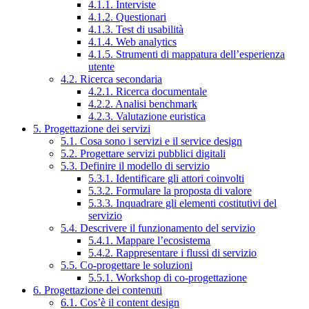
4.1.1. Interviste
4.1.2. Questionari
4.1.3. Test di usabilità
4.1.4. Web analytics
4.1.5. Strumenti di mappatura dell’esperienza
utente
4.2. Ricerca secondaria
4.2.1. Ricerca documentale
4.2.2. Analisi benchmark
4.2.3. Valutazione euristica
5. Progettazione dei servizi
5.1. Cosa sono i servizi e il service design
5.2. Progettare servizi pubblici digitali
5.3. Definire il modello di servizio
5.3.1. Identificare gli attori coinvolti
5.3.2. Formulare la proposta di valore
5.3.3. Inquadrare gli elementi costitutivi del
servizio
5.4. Descrivere il funzionamento del servizio
5.4.1. Mappare l’ecosistema
5.4.2. Rappresentare i flussi di servizio
5.5. Co-progettare le soluzioni
5.5.1. Workshop di co-progettazione
6. Progettazione dei contenuti
6.1. Cos’è il content design