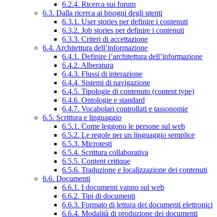
6.2.4. Ricerca sui forum
6.3. Dalla ricerca ai bisogni degli utenti
6.3.1. User stories per definire i contenuti
6.3.2. Job stories per definire i contenuti
6.3.3. Criteri di accettazione
6.4. Architettura dell’informazione
6.4.1. Definire l’architettura dell’informazione
6.4.2. Alberatura
6.4.3. Flussi di interazione
6.4.4. Sistemi di navigazione
6.4.5. Tipologie di contenuto (content type)
6.4.6. Ontologie e standard
6.4.7. Vocabolari controllati e tassonomie
6.5. Scrittura e linguaggio
6.5.1. Come leggono le persone sul web
6.5.2. Le regole per un linguaggio semplice
6.5.3. Microtesti
6.5.4. Scrittura collaborativa
6.5.5. Content critique
6.5.6. Traduzione e localizzazione dei contenuti
6.6. Documenti
6.6.1. I documenti vanno sul web
6.6.2. Tipi di documenti
6.6.3. Formato di lettura dei documenti elettronici
6.6.4. Modalità di produzione dei documenti