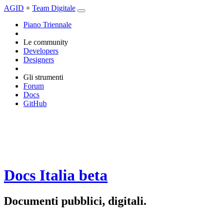
AGID
+
Team Digitale
Piano Triennale
Le community
Developers
Designers
Gli strumenti
Forum
Docs
GitHub
Docs Italia
beta
Documenti pubblici, digitali.