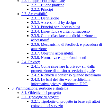
2.2. L’approccio progettuale
2.2.1. Buone pratiche
2.2.2. Principi
2.3. Accessibilità
2.3.1. Definizione
2.3.2. Accessibilità by design
2.3.3. Principi per l’accessibilità
2.3.4. Linee guida e criteri di successo
2.3.5. Come rilasciare una dichiarazione di
accessibilità
2.3.6. Meccanismo di feedback e procedura di
attuazione
2.3.7. Obiettivi accessibilità
2.3.8. Normativa e approfondimenti
2.4. Privacy
2.4.1. Come rispettare la privacy sin dalla
progettazione di un sito o servizio digitale
2.4.2. Richiedi il consenso quando necessario
2.4.3. Le basi del sito web: architettura,
informativa privacy, riferimenti DPO
3. Pianificazione, gestione e strategia
3.1. Obiettivi del progetto
3.2. Tipologie di progetti
3.2.1. Tipologie di progetto in base agli attori
coinvolti nel servizio