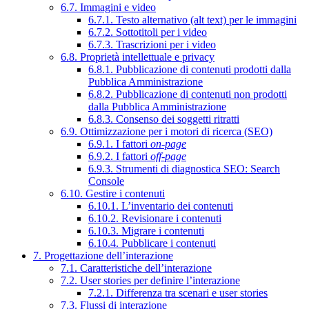
6.7. Immagini e video
6.7.1. Testo alternativo (alt text) per le immagini
6.7.2. Sottotitoli per i video
6.7.3. Trascrizioni per i video
6.8. Proprietà intellettuale e privacy
6.8.1. Pubblicazione di contenuti prodotti dalla
Pubblica Amministrazione
6.8.2. Pubblicazione di contenuti non prodotti
dalla Pubblica Amministrazione
6.8.3. Consenso dei soggetti ritratti
6.9. Ottimizzazione per i motori di ricerca (SEO)
6.9.1. I fattori
on-page
6.9.2. I fattori
off-page
6.9.3. Strumenti di diagnostica SEO: Search
Console
6.10. Gestire i contenuti
6.10.1. L’inventario dei contenuti
6.10.2. Revisionare i contenuti
6.10.3. Migrare i contenuti
6.10.4. Pubblicare i contenuti
7. Progettazione dell’interazione
7.1. Caratteristiche dell’interazione
7.2. User stories per definire l’interazione
7.2.1. Differenza tra scenari e user stories
7.3. Flussi di interazione