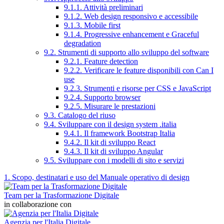
9.1.1. Attività preliminari
9.1.2. Web design responsivo e accessibile
9.1.3. Mobile first
9.1.4. Progressive enhancement e Graceful
degradation
9.2. Strumenti di supporto allo sviluppo del software
9.2.1. Feature detection
9.2.2. Verificare le feature disponibili con Can I
use
9.2.3. Strumenti e risorse per CSS e JavaScript
9.2.4. Supporto browser
9.2.5. Misurare le prestazioni
9.3. Catalogo del riuso
9.4. Sviluppare con il design system .italia
9.4.1. Il framework Bootstrap Italia
9.4.2. Il kit di sviluppo React
9.4.3. Il kit di sviluppo Angular
9.5. Sviluppare con i modelli di sito e servizi
1. Scopo, destinatari e uso del Manuale operativo di design
Team per la Trasformazione Digitale
in collaborazione con
Agenzia per l'Italia Digitale