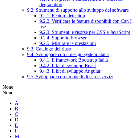
degradation
9.2. Strumenti di supporto allo sviluppo del software
9.2.1. Feature detection
9.2.2. Verificare le feature disponibili con Can I
use
9.2.3. Strumenti e risorse per CSS e JavaScript
9.2.4. Supporto browser
9.2.5. Misurare le prestazioni
9.3. Catalogo del riuso
9.4. Sviluppare con il design system .italia
9.4.1. Il framework Bootstrap Italia
9.4.2. Il kit di sviluppo React
9.4.3. Il kit di sviluppo Angular
9.5. Sviluppare con i modelli di sito e servizi
None
None
A
B
C
D
E
I
M