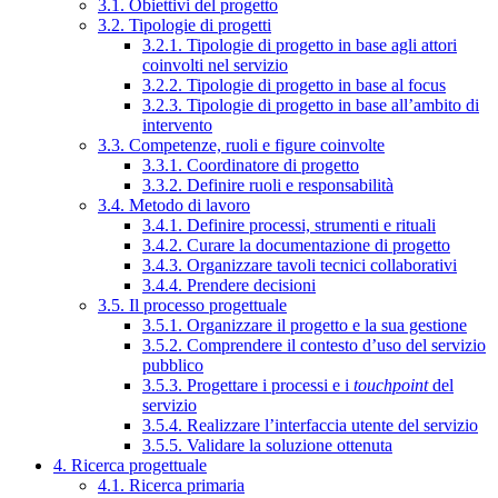
3.1. Obiettivi del progetto
3.2. Tipologie di progetti
3.2.1. Tipologie di progetto in base agli attori
coinvolti nel servizio
3.2.2. Tipologie di progetto in base al focus
3.2.3. Tipologie di progetto in base all’ambito di
intervento
3.3. Competenze, ruoli e figure coinvolte
3.3.1. Coordinatore di progetto
3.3.2. Definire ruoli e responsabilità
3.4. Metodo di lavoro
3.4.1. Definire processi, strumenti e rituali
3.4.2. Curare la documentazione di progetto
3.4.3. Organizzare tavoli tecnici collaborativi
3.4.4. Prendere decisioni
3.5. Il processo progettuale
3.5.1. Organizzare il progetto e la sua gestione
3.5.2. Comprendere il contesto d’uso del servizio
pubblico
3.5.3. Progettare i processi e i
touchpoint
del
servizio
3.5.4. Realizzare l’interfaccia utente del servizio
3.5.5. Validare la soluzione ottenuta
4. Ricerca progettuale
4.1. Ricerca primaria