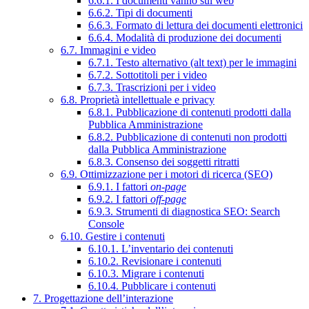
6.6.1. I documenti vanno sul web
6.6.2. Tipi di documenti
6.6.3. Formato di lettura dei documenti elettronici
6.6.4. Modalità di produzione dei documenti
6.7. Immagini e video
6.7.1. Testo alternativo (alt text) per le immagini
6.7.2. Sottotitoli per i video
6.7.3. Trascrizioni per i video
6.8. Proprietà intellettuale e privacy
6.8.1. Pubblicazione di contenuti prodotti dalla
Pubblica Amministrazione
6.8.2. Pubblicazione di contenuti non prodotti
dalla Pubblica Amministrazione
6.8.3. Consenso dei soggetti ritratti
6.9. Ottimizzazione per i motori di ricerca (SEO)
6.9.1. I fattori
on-page
6.9.2. I fattori
off-page
6.9.3. Strumenti di diagnostica SEO: Search
Console
6.10. Gestire i contenuti
6.10.1. L’inventario dei contenuti
6.10.2. Revisionare i contenuti
6.10.3. Migrare i contenuti
6.10.4. Pubblicare i contenuti
7. Progettazione dell’interazione