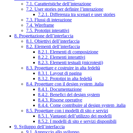
7.1. Caratteristiche dell’interazione
7.2. User stories per definire l’interazione
7.2.1. Differenza tra scenari e user stories
7.3. Flussi di interazione
7.4. Wireframe
7.5. Prototipi interattivi
8. Progettazione dell’interfaccia
8.1. Obiettivi dell’interfaccia
8.2. Elementi dell’interfaccia
8.2.1. Elementi di composizione
8.2.2. Elementi interattivi
8.2.3. Elementi testuali (microtesti)
8.3. Progettare e costruire in alta fedeltà
8.3.1. Layout di pagina
8.3.2. Prototipi in alta fedeltà
8.4. Progettare con il design system .italia
8.4.1. Documentazione
8.4.2. Benefici del design system
8.4.3. Risorse operative
8.4.4. Come contribuire al design system .italia
8.5. Progettare con i modelli di sito e servizi
8.5.1. Vantaggi dell’utilizzo dei modelli
8.5.2. I modelli di sito e servizi disponibili
9. Sviluppo dell’interfaccia
9.1. Approccio allo sviluppo