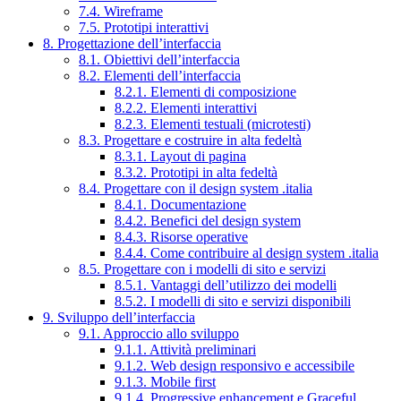
7.4. Wireframe
7.5. Prototipi interattivi
8. Progettazione dell’interfaccia
8.1. Obiettivi dell’interfaccia
8.2. Elementi dell’interfaccia
8.2.1. Elementi di composizione
8.2.2. Elementi interattivi
8.2.3. Elementi testuali (microtesti)
8.3. Progettare e costruire in alta fedeltà
8.3.1. Layout di pagina
8.3.2. Prototipi in alta fedeltà
8.4. Progettare con il design system .italia
8.4.1. Documentazione
8.4.2. Benefici del design system
8.4.3. Risorse operative
8.4.4. Come contribuire al design system .italia
8.5. Progettare con i modelli di sito e servizi
8.5.1. Vantaggi dell’utilizzo dei modelli
8.5.2. I modelli di sito e servizi disponibili
9. Sviluppo dell’interfaccia
9.1. Approccio allo sviluppo
9.1.1. Attività preliminari
9.1.2. Web design responsivo e accessibile
9.1.3. Mobile first
9.1.4. Progressive enhancement e Graceful