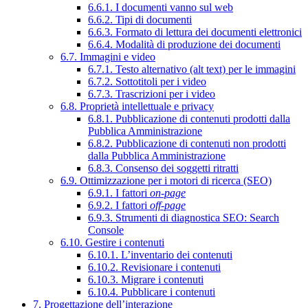
6.6.1. I documenti vanno sul web
6.6.2. Tipi di documenti
6.6.3. Formato di lettura dei documenti elettronici
6.6.4. Modalità di produzione dei documenti
6.7. Immagini e video
6.7.1. Testo alternativo (alt text) per le immagini
6.7.2. Sottotitoli per i video
6.7.3. Trascrizioni per i video
6.8. Proprietà intellettuale e privacy
6.8.1. Pubblicazione di contenuti prodotti dalla
Pubblica Amministrazione
6.8.2. Pubblicazione di contenuti non prodotti
dalla Pubblica Amministrazione
6.8.3. Consenso dei soggetti ritratti
6.9. Ottimizzazione per i motori di ricerca (SEO)
6.9.1. I fattori
on-page
6.9.2. I fattori
off-page
6.9.3. Strumenti di diagnostica SEO: Search
Console
6.10. Gestire i contenuti
6.10.1. L’inventario dei contenuti
6.10.2. Revisionare i contenuti
6.10.3. Migrare i contenuti
6.10.4. Pubblicare i contenuti
7. Progettazione dell’interazione