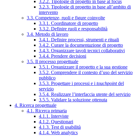
3.2.2. Tipologie di progetto in base al focus
3.2.3. Tipologie di progetto in base all’ambito di
intervento
3.3. Competenze, ruoli e figure coinvolte
3.3.1. Coordinatore di progetto
3.3.2. Definire ruoli e responsabilità
3.4. Metodo di lavoro
3.4.1. Definire processi, strumenti e rituali
3.4.2. Curare la documentazione di progetto
3.4.3. Organizzare tavoli tecnici collaborativi
3.4.4. Prendere decisioni
3.5. Il processo progettuale
3.5.1. Organizzare il progetto e la sua gestione
3.5.2. Comprendere il contesto d’uso del servizio
pubblico
3.5.3. Progettare i processi e i
touchpoint
del
servizio
3.5.4. Realizzare l’interfaccia utente del servizio
3.5.5. Validare la soluzione ottenuta
4. Ricerca progettuale
4.1. Ricerca primaria
4.1.1. Interviste
4.1.2. Questionari
4.1.3. Test di usabilità
4.1.4. Web analytics