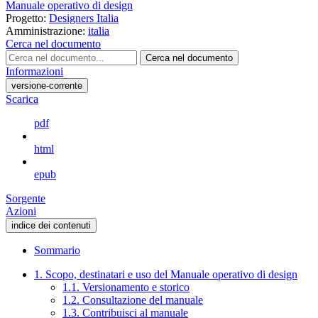
Manuale operativo di design
Progetto:
Designers Italia
Amministrazione:
italia
Cerca nel documento
Cerca nel documento
Informazioni
versione-corrente
Scarica
pdf
html
epub
Sorgente
Azioni
indice dei contenuti
Sommario
1. Scopo, destinatari e uso del Manuale operativo di design
1.1. Versionamento e storico
1.2. Consultazione del manuale
1.3. Contribuisci al manuale