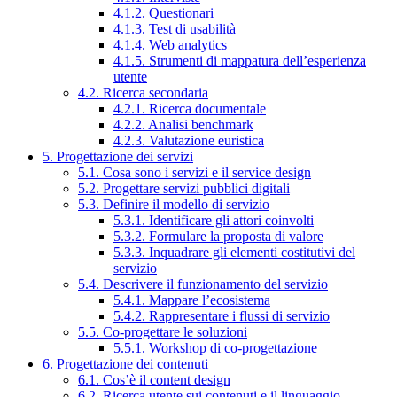
4.1.2. Questionari
4.1.3. Test di usabilità
4.1.4. Web analytics
4.1.5. Strumenti di mappatura dell’esperienza
utente
4.2. Ricerca secondaria
4.2.1. Ricerca documentale
4.2.2. Analisi benchmark
4.2.3. Valutazione euristica
5. Progettazione dei servizi
5.1. Cosa sono i servizi e il service design
5.2. Progettare servizi pubblici digitali
5.3. Definire il modello di servizio
5.3.1. Identificare gli attori coinvolti
5.3.2. Formulare la proposta di valore
5.3.3. Inquadrare gli elementi costitutivi del
servizio
5.4. Descrivere il funzionamento del servizio
5.4.1. Mappare l’ecosistema
5.4.2. Rappresentare i flussi di servizio
5.5. Co-progettare le soluzioni
5.5.1. Workshop di co-progettazione
6. Progettazione dei contenuti
6.1. Cos’è il content design
6.2. Ricerca utente sui contenuti e il linguaggio