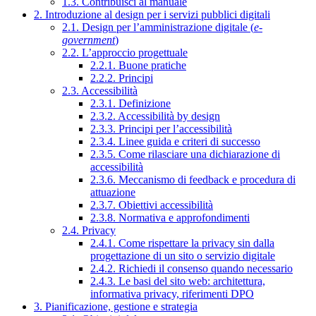
1.3. Contribuisci al manuale
2. Introduzione al design per i servizi pubblici digitali
2.1. Design per l’amministrazione digitale (
e-
government
)
2.2. L’approccio progettuale
2.2.1. Buone pratiche
2.2.2. Principi
2.3. Accessibilità
2.3.1. Definizione
2.3.2. Accessibilità by design
2.3.3. Principi per l’accessibilità
2.3.4. Linee guida e criteri di successo
2.3.5. Come rilasciare una dichiarazione di
accessibilità
2.3.6. Meccanismo di feedback e procedura di
attuazione
2.3.7. Obiettivi accessibilità
2.3.8. Normativa e approfondimenti
2.4. Privacy
2.4.1. Come rispettare la privacy sin dalla
progettazione di un sito o servizio digitale
2.4.2. Richiedi il consenso quando necessario
2.4.3. Le basi del sito web: architettura,
informativa privacy, riferimenti DPO
3. Pianificazione, gestione e strategia