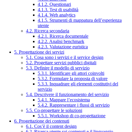
4.1.2. Questionari
4.1.3. Test di usabilità
4.1.4. Web analytics
4.1.5. Strumenti di mappatura dell’esperienza
utente
4.2. Ricerca secondaria
4.2.1. Ricerca documentale
4.2.2. Analisi benchmark
4.2.3. Valutazione euristica
5. Progettazione dei servizi
5.1. Cosa sono i servizi e il service design
5.2. Progettare servizi pubblici digitali
5.3. Definire il modello di servizio
5.3.1. Identificare gli attori coinvolti
5.3.2. Formulare la proposta di valore
5.3.3. Inquadrare gli elementi costitutivi del
servizio
5.4. Descrivere il funzionamento del servizio
5.4.1. Mappare l’ecosistema
5.4.2. Rappresentare i flussi di servizio
5.5. Co-progettare le soluzioni
5.5.1. Workshop di co-progettazione
6. Progettazione dei contenuti
6.1. Cos’è il content design
6.2. Ricerca utente sui contenuti e il linguaggio