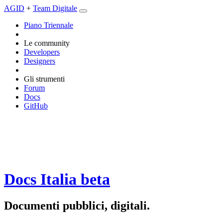
AGID
+
Team Digitale
Piano Triennale
Le community
Developers
Designers
Gli strumenti
Forum
Docs
GitHub
Docs Italia
beta
Documenti pubblici, digitali.