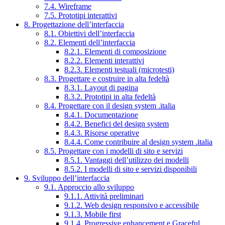
7.4. Wireframe
7.5. Prototipi interattivi
8. Progettazione dell’interfaccia
8.1. Obiettivi dell’interfaccia
8.2. Elementi dell’interfaccia
8.2.1. Elementi di composizione
8.2.2. Elementi interattivi
8.2.3. Elementi testuali (microtesti)
8.3. Progettare e costruire in alta fedeltà
8.3.1. Layout di pagina
8.3.2. Prototipi in alta fedeltà
8.4. Progettare con il design system .italia
8.4.1. Documentazione
8.4.2. Benefici del design system
8.4.3. Risorse operative
8.4.4. Come contribuire al design system .italia
8.5. Progettare con i modelli di sito e servizi
8.5.1. Vantaggi dell’utilizzo dei modelli
8.5.2. I modelli di sito e servizi disponibili
9. Sviluppo dell’interfaccia
9.1. Approccio allo sviluppo
9.1.1. Attività preliminari
9.1.2. Web design responsivo e accessibile
9.1.3. Mobile first
9.1.4. Progressive enhancement e Graceful