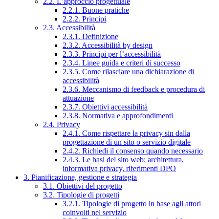
2.2. L’approccio progettuale
2.2.1. Buone pratiche
2.2.2. Principi
2.3. Accessibilità
2.3.1. Definizione
2.3.2. Accessibilità by design
2.3.3. Principi per l’accessibilità
2.3.4. Linee guida e criteri di successo
2.3.5. Come rilasciare una dichiarazione di
accessibilità
2.3.6. Meccanismo di feedback e procedura di
attuazione
2.3.7. Obiettivi accessibilità
2.3.8. Normativa e approfondimenti
2.4. Privacy
2.4.1. Come rispettare la privacy sin dalla
progettazione di un sito o servizio digitale
2.4.2. Richiedi il consenso quando necessario
2.4.3. Le basi del sito web: architettura,
informativa privacy, riferimenti DPO
3. Pianificazione, gestione e strategia
3.1. Obiettivi del progetto
3.2. Tipologie di progetti
3.2.1. Tipologie di progetto in base agli attori
coinvolti nel servizio