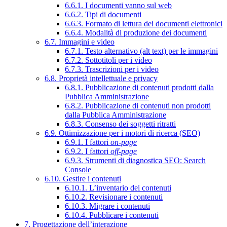
6.6.1. I documenti vanno sul web
6.6.2. Tipi di documenti
6.6.3. Formato di lettura dei documenti elettronici
6.6.4. Modalità di produzione dei documenti
6.7. Immagini e video
6.7.1. Testo alternativo (alt text) per le immagini
6.7.2. Sottotitoli per i video
6.7.3. Trascrizioni per i video
6.8. Proprietà intellettuale e privacy
6.8.1. Pubblicazione di contenuti prodotti dalla
Pubblica Amministrazione
6.8.2. Pubblicazione di contenuti non prodotti
dalla Pubblica Amministrazione
6.8.3. Consenso dei soggetti ritratti
6.9. Ottimizzazione per i motori di ricerca (SEO)
6.9.1. I fattori
on-page
6.9.2. I fattori
off-page
6.9.3. Strumenti di diagnostica SEO: Search
Console
6.10. Gestire i contenuti
6.10.1. L’inventario dei contenuti
6.10.2. Revisionare i contenuti
6.10.3. Migrare i contenuti
6.10.4. Pubblicare i contenuti
7. Progettazione dell’interazione