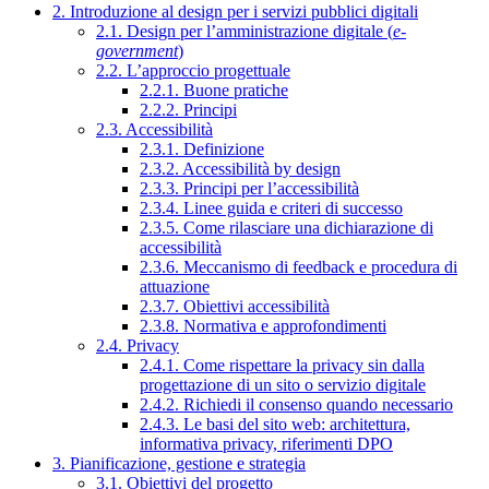
2. Introduzione al design per i servizi pubblici digitali
2.1. Design per l’amministrazione digitale (
e-
government
)
2.2. L’approccio progettuale
2.2.1. Buone pratiche
2.2.2. Principi
2.3. Accessibilità
2.3.1. Definizione
2.3.2. Accessibilità by design
2.3.3. Principi per l’accessibilità
2.3.4. Linee guida e criteri di successo
2.3.5. Come rilasciare una dichiarazione di
accessibilità
2.3.6. Meccanismo di feedback e procedura di
attuazione
2.3.7. Obiettivi accessibilità
2.3.8. Normativa e approfondimenti
2.4. Privacy
2.4.1. Come rispettare la privacy sin dalla
progettazione di un sito o servizio digitale
2.4.2. Richiedi il consenso quando necessario
2.4.3. Le basi del sito web: architettura,
informativa privacy, riferimenti DPO
3. Pianificazione, gestione e strategia
3.1. Obiettivi del progetto