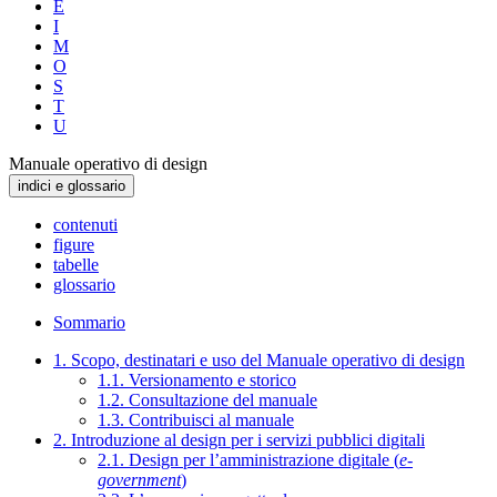
E
I
M
O
S
T
U
Manuale operativo di design
indici e glossario
contenuti
figure
tabelle
glossario
Sommario
1. Scopo, destinatari e uso del Manuale operativo di design
1.1. Versionamento e storico
1.2. Consultazione del manuale
1.3. Contribuisci al manuale
2. Introduzione al design per i servizi pubblici digitali
2.1. Design per l’amministrazione digitale (
e-
government
)