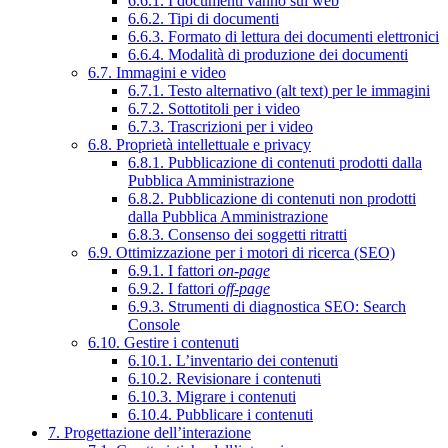
6.6.1. I documenti vanno sul web
6.6.2. Tipi di documenti
6.6.3. Formato di lettura dei documenti elettronici
6.6.4. Modalità di produzione dei documenti
6.7. Immagini e video
6.7.1. Testo alternativo (alt text) per le immagini
6.7.2. Sottotitoli per i video
6.7.3. Trascrizioni per i video
6.8. Proprietà intellettuale e privacy
6.8.1. Pubblicazione di contenuti prodotti dalla
Pubblica Amministrazione
6.8.2. Pubblicazione di contenuti non prodotti
dalla Pubblica Amministrazione
6.8.3. Consenso dei soggetti ritratti
6.9. Ottimizzazione per i motori di ricerca (SEO)
6.9.1. I fattori
on-page
6.9.2. I fattori
off-page
6.9.3. Strumenti di diagnostica SEO: Search
Console
6.10. Gestire i contenuti
6.10.1. L’inventario dei contenuti
6.10.2. Revisionare i contenuti
6.10.3. Migrare i contenuti
6.10.4. Pubblicare i contenuti
7. Progettazione dell’interazione