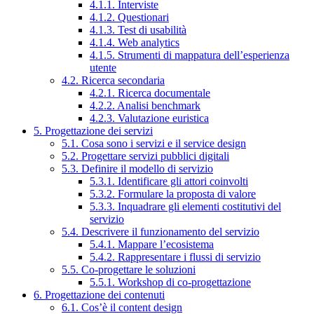
4.1.1. Interviste
4.1.2. Questionari
4.1.3. Test di usabilità
4.1.4. Web analytics
4.1.5. Strumenti di mappatura dell’esperienza
utente
4.2. Ricerca secondaria
4.2.1. Ricerca documentale
4.2.2. Analisi benchmark
4.2.3. Valutazione euristica
5. Progettazione dei servizi
5.1. Cosa sono i servizi e il service design
5.2. Progettare servizi pubblici digitali
5.3. Definire il modello di servizio
5.3.1. Identificare gli attori coinvolti
5.3.2. Formulare la proposta di valore
5.3.3. Inquadrare gli elementi costitutivi del
servizio
5.4. Descrivere il funzionamento del servizio
5.4.1. Mappare l’ecosistema
5.4.2. Rappresentare i flussi di servizio
5.5. Co-progettare le soluzioni
5.5.1. Workshop di co-progettazione
6. Progettazione dei contenuti
6.1. Cos’è il content design