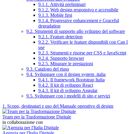
9.1.1. Attività preliminari
9.1.2. Web design responsivo e accessibile
9.1.3. Mobile first
9.1.4. Progressive enhancement e Graceful
degradation
9.2. Strumenti di supporto allo sviluppo del software
9.2.1. Feature detection
9.2.2. Verificare le feature disponibili con Can I
use
9.2.3. Strumenti e risorse per CSS e JavaScript
9.2.4. Supporto browser
9.2.5. Misurare le prestazioni
9.3. Catalogo del riuso
9.4. Sviluppare con il design system .italia
9.4.1. Il framework Bootstrap Italia
9.4.2. Il kit di sviluppo React
9.4.3. Il kit di sviluppo Angular
9.5. Sviluppare con i modelli di sito e servizi
1. Scopo, destinatari e uso del Manuale operativo di design
Team per la Trasformazione Digitale
in collaborazione con
Agenzia per l'Italia Digitale