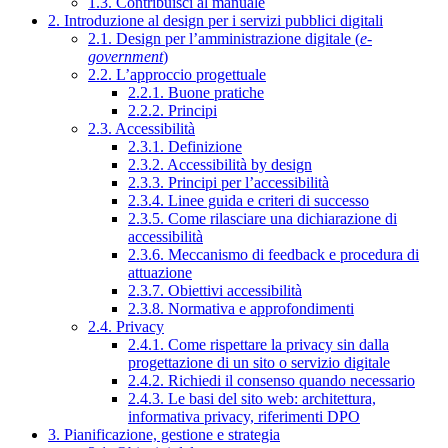
1.3. Contribuisci al manuale
2. Introduzione al design per i servizi pubblici digitali
2.1. Design per l’amministrazione digitale (
e-
government
)
2.2. L’approccio progettuale
2.2.1. Buone pratiche
2.2.2. Principi
2.3. Accessibilità
2.3.1. Definizione
2.3.2. Accessibilità by design
2.3.3. Principi per l’accessibilità
2.3.4. Linee guida e criteri di successo
2.3.5. Come rilasciare una dichiarazione di
accessibilità
2.3.6. Meccanismo di feedback e procedura di
attuazione
2.3.7. Obiettivi accessibilità
2.3.8. Normativa e approfondimenti
2.4. Privacy
2.4.1. Come rispettare la privacy sin dalla
progettazione di un sito o servizio digitale
2.4.2. Richiedi il consenso quando necessario
2.4.3. Le basi del sito web: architettura,
informativa privacy, riferimenti DPO
3. Pianificazione, gestione e strategia