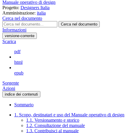
Manuale operativo di design
Progetto:
Designers Italia
Amministrazione:
italia
Cerca nel documento
Cerca nel documento
Informazioni
versione-corrente
Scarica
pdf
html
epub
Sorgente
Azioni
indice dei contenuti
Sommario
1. Scopo, destinatari e uso del Manuale operativo di design
1.1. Versionamento e storico
1.2. Consultazione del manuale
1.3. Contribuisci al manuale