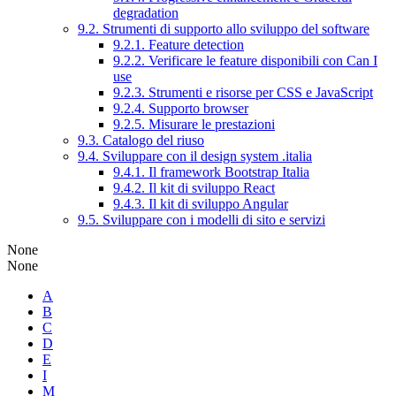
degradation
9.2. Strumenti di supporto allo sviluppo del software
9.2.1. Feature detection
9.2.2. Verificare le feature disponibili con Can I
use
9.2.3. Strumenti e risorse per CSS e JavaScript
9.2.4. Supporto browser
9.2.5. Misurare le prestazioni
9.3. Catalogo del riuso
9.4. Sviluppare con il design system .italia
9.4.1. Il framework Bootstrap Italia
9.4.2. Il kit di sviluppo React
9.4.3. Il kit di sviluppo Angular
9.5. Sviluppare con i modelli di sito e servizi
None
None
A
B
C
D
E
I
M