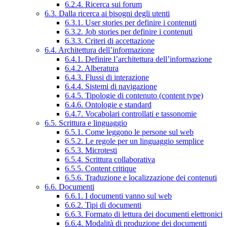
6.2.4. Ricerca sui forum
6.3. Dalla ricerca ai bisogni degli utenti
6.3.1. User stories per definire i contenuti
6.3.2. Job stories per definire i contenuti
6.3.3. Criteri di accettazione
6.4. Architettura dell’informazione
6.4.1. Definire l’architettura dell’informazione
6.4.2. Alberatura
6.4.3. Flussi di interazione
6.4.4. Sistemi di navigazione
6.4.5. Tipologie di contenuto (content type)
6.4.6. Ontologie e standard
6.4.7. Vocabolari controllati e tassonomie
6.5. Scrittura e linguaggio
6.5.1. Come leggono le persone sul web
6.5.2. Le regole per un linguaggio semplice
6.5.3. Microtesti
6.5.4. Scrittura collaborativa
6.5.5. Content critique
6.5.6. Traduzione e localizzazione dei contenuti
6.6. Documenti
6.6.1. I documenti vanno sul web
6.6.2. Tipi di documenti
6.6.3. Formato di lettura dei documenti elettronici
6.6.4. Modalità di produzione dei documenti