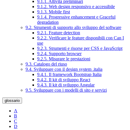
9.1.1. Attività preliminari
9.1.2. Web design responsivo e accessibile
9.1.3. Mobile first
9.1.4. Progressive enhancement e Graceful
degradation
9.2. Strumenti di supporto allo sviluppo del software
9.2.1. Feature detection
9.2.2. Verificare le feature disponibili con Can I
use
9.2.3. Strumenti e risorse per CSS e JavaScript
9.2.4. Supporto browser
9.2.5. Misurare le prestazioni
9.3. Catalogo del riuso
9.4. Sviluppare con il design system .italia
9.4.1. Il framework Bootstrap Italia
9.4.2. Il kit di sviluppo React
9.4.3. Il kit di sviluppo Angular
9.5. Sviluppare con i modelli di sito e servizi
glossario
A
B
C
D