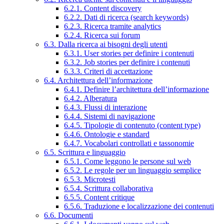
6.2.1. Content discovery
6.2.2. Dati di ricerca (search keywords)
6.2.3. Ricerca tramite analytics
6.2.4. Ricerca sui forum
6.3. Dalla ricerca ai bisogni degli utenti
6.3.1. User stories per definire i contenuti
6.3.2. Job stories per definire i contenuti
6.3.3. Criteri di accettazione
6.4. Architettura dell’informazione
6.4.1. Definire l’architettura dell’informazione
6.4.2. Alberatura
6.4.3. Flussi di interazione
6.4.4. Sistemi di navigazione
6.4.5. Tipologie di contenuto (content type)
6.4.6. Ontologie e standard
6.4.7. Vocabolari controllati e tassonomie
6.5. Scrittura e linguaggio
6.5.1. Come leggono le persone sul web
6.5.2. Le regole per un linguaggio semplice
6.5.3. Microtesti
6.5.4. Scrittura collaborativa
6.5.5. Content critique
6.5.6. Traduzione e localizzazione dei contenuti
6.6. Documenti