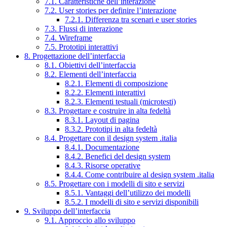
7.1. Caratteristiche dell’interazione
7.2. User stories per definire l’interazione
7.2.1. Differenza tra scenari e user stories
7.3. Flussi di interazione
7.4. Wireframe
7.5. Prototipi interattivi
8. Progettazione dell’interfaccia
8.1. Obiettivi dell’interfaccia
8.2. Elementi dell’interfaccia
8.2.1. Elementi di composizione
8.2.2. Elementi interattivi
8.2.3. Elementi testuali (microtesti)
8.3. Progettare e costruire in alta fedeltà
8.3.1. Layout di pagina
8.3.2. Prototipi in alta fedeltà
8.4. Progettare con il design system .italia
8.4.1. Documentazione
8.4.2. Benefici del design system
8.4.3. Risorse operative
8.4.4. Come contribuire al design system .italia
8.5. Progettare con i modelli di sito e servizi
8.5.1. Vantaggi dell’utilizzo dei modelli
8.5.2. I modelli di sito e servizi disponibili
9. Sviluppo dell’interfaccia
9.1. Approccio allo sviluppo