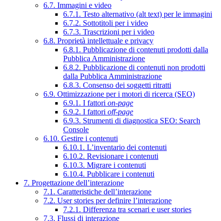
6.7. Immagini e video
6.7.1. Testo alternativo (alt text) per le immagini
6.7.2. Sottotitoli per i video
6.7.3. Trascrizioni per i video
6.8. Proprietà intellettuale e privacy
6.8.1. Pubblicazione di contenuti prodotti dalla
Pubblica Amministrazione
6.8.2. Pubblicazione di contenuti non prodotti
dalla Pubblica Amministrazione
6.8.3. Consenso dei soggetti ritratti
6.9. Ottimizzazione per i motori di ricerca (SEO)
6.9.1. I fattori
on-page
6.9.2. I fattori
off-page
6.9.3. Strumenti di diagnostica SEO: Search
Console
6.10. Gestire i contenuti
6.10.1. L’inventario dei contenuti
6.10.2. Revisionare i contenuti
6.10.3. Migrare i contenuti
6.10.4. Pubblicare i contenuti
7. Progettazione dell’interazione
7.1. Caratteristiche dell’interazione
7.2. User stories per definire l’interazione
7.2.1. Differenza tra scenari e user stories
7.3. Flussi di interazione