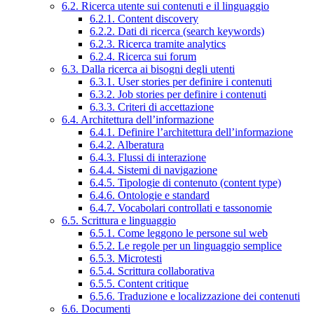
6.2. Ricerca utente sui contenuti e il linguaggio
6.2.1. Content discovery
6.2.2. Dati di ricerca (search keywords)
6.2.3. Ricerca tramite analytics
6.2.4. Ricerca sui forum
6.3. Dalla ricerca ai bisogni degli utenti
6.3.1. User stories per definire i contenuti
6.3.2. Job stories per definire i contenuti
6.3.3. Criteri di accettazione
6.4. Architettura dell’informazione
6.4.1. Definire l’architettura dell’informazione
6.4.2. Alberatura
6.4.3. Flussi di interazione
6.4.4. Sistemi di navigazione
6.4.5. Tipologie di contenuto (content type)
6.4.6. Ontologie e standard
6.4.7. Vocabolari controllati e tassonomie
6.5. Scrittura e linguaggio
6.5.1. Come leggono le persone sul web
6.5.2. Le regole per un linguaggio semplice
6.5.3. Microtesti
6.5.4. Scrittura collaborativa
6.5.5. Content critique
6.5.6. Traduzione e localizzazione dei contenuti
6.6. Documenti