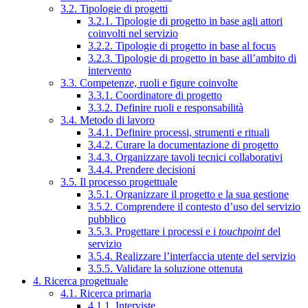
3.2. Tipologie di progetti
3.2.1. Tipologie di progetto in base agli attori
coinvolti nel servizio
3.2.2. Tipologie di progetto in base al focus
3.2.3. Tipologie di progetto in base all’ambito di
intervento
3.3. Competenze, ruoli e figure coinvolte
3.3.1. Coordinatore di progetto
3.3.2. Definire ruoli e responsabilità
3.4. Metodo di lavoro
3.4.1. Definire processi, strumenti e rituali
3.4.2. Curare la documentazione di progetto
3.4.3. Organizzare tavoli tecnici collaborativi
3.4.4. Prendere decisioni
3.5. Il processo progettuale
3.5.1. Organizzare il progetto e la sua gestione
3.5.2. Comprendere il contesto d’uso del servizio
pubblico
3.5.3. Progettare i processi e i
touchpoint
del
servizio
3.5.4. Realizzare l’interfaccia utente del servizio
3.5.5. Validare la soluzione ottenuta
4. Ricerca progettuale
4.1. Ricerca primaria
4.1.1. Interviste