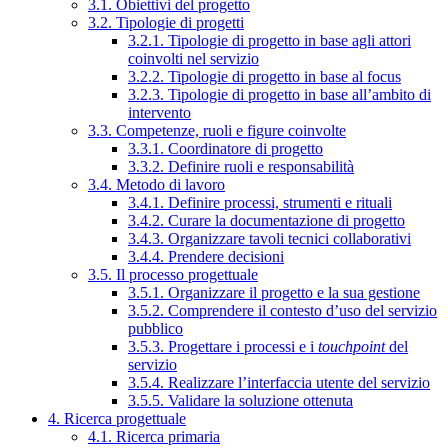
3.1. Obiettivi del progetto
3.2. Tipologie di progetti
3.2.1. Tipologie di progetto in base agli attori
coinvolti nel servizio
3.2.2. Tipologie di progetto in base al focus
3.2.3. Tipologie di progetto in base all’ambito di
intervento
3.3. Competenze, ruoli e figure coinvolte
3.3.1. Coordinatore di progetto
3.3.2. Definire ruoli e responsabilità
3.4. Metodo di lavoro
3.4.1. Definire processi, strumenti e rituali
3.4.2. Curare la documentazione di progetto
3.4.3. Organizzare tavoli tecnici collaborativi
3.4.4. Prendere decisioni
3.5. Il processo progettuale
3.5.1. Organizzare il progetto e la sua gestione
3.5.2. Comprendere il contesto d’uso del servizio
pubblico
3.5.3. Progettare i processi e i
touchpoint
del
servizio
3.5.4. Realizzare l’interfaccia utente del servizio
3.5.5. Validare la soluzione ottenuta
4. Ricerca progettuale
4.1. Ricerca primaria