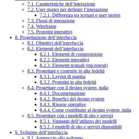
7.1. Caratteristiche dell’interazione
7.2. User stories per definire l’interazione
7.2.1. Differenza tra scenari e user stories
7.3. Flussi di interazione
7.4. Wireframe
7.5. Prototipi interattivi
8. Progettazione dell’interfaccia
8.1. Obiettivi dell’interfaccia
8.2. Elementi dell’interfaccia
8.2.1. Elementi di composizione
8.2.2. Elementi interattivi
8.2.3. Elementi testuali (microtesti)
8.3. Progettare e costruire in alta fedeltà
8.3.1. Layout di pagina
8.3.2. Prototipi in alta fedeltà
8.4. Progettare con il design system .italia
8.4.1. Documentazione
8.4.2. Benefici del design system
8.4.3. Risorse operative
8.4.4. Come contribuire al design system .italia
8.5. Progettare con i modelli di sito e servizi
8.5.1. Vantaggi dell’utilizzo dei modelli
8.5.2. I modelli di sito e servizi disponibili
9. Sviluppo dell’interfaccia
9.1. Approccio allo sviluppo