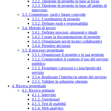
3.2.2. Tipologie di progetto in base al focus
3.2.3. Tipologie di progetto in base all’ambito di
intervento
3.3. Competenze, ruoli e figure coinvolte
3.3.1. Coordinatore di progetto
3.3.2. Definire ruoli e responsabilità
3.4. Metodo di lavoro
3.4.1. Definire processi, strumenti e rituali
3.4.2. Curare la documentazione di progetto
3.4.3. Organizzare tavoli tecnici collaborativi
3.4.4. Prendere decisioni
3.5. Il processo progettuale
3.5.1. Organizzare il progetto e la sua gestione
3.5.2. Comprendere il contesto d’uso del servizio
pubblico
3.5.3. Progettare i processi e i
touchpoint
del
servizio
3.5.4. Realizzare l’interfaccia utente del servizio
3.5.5. Validare la soluzione ottenuta
4. Ricerca progettuale
4.1. Ricerca primaria
4.1.1. Interviste
4.1.2. Questionari
4.1.3. Test di usabilità
4.1.4. Web analytics