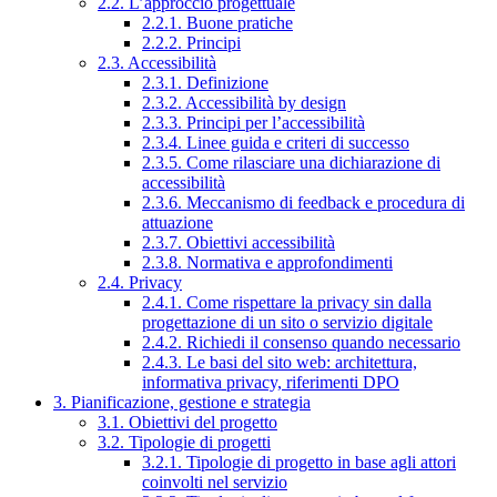
2.2. L’approccio progettuale
2.2.1. Buone pratiche
2.2.2. Principi
2.3. Accessibilità
2.3.1. Definizione
2.3.2. Accessibilità by design
2.3.3. Principi per l’accessibilità
2.3.4. Linee guida e criteri di successo
2.3.5. Come rilasciare una dichiarazione di
accessibilità
2.3.6. Meccanismo di feedback e procedura di
attuazione
2.3.7. Obiettivi accessibilità
2.3.8. Normativa e approfondimenti
2.4. Privacy
2.4.1. Come rispettare la privacy sin dalla
progettazione di un sito o servizio digitale
2.4.2. Richiedi il consenso quando necessario
2.4.3. Le basi del sito web: architettura,
informativa privacy, riferimenti DPO
3. Pianificazione, gestione e strategia
3.1. Obiettivi del progetto
3.2. Tipologie di progetti
3.2.1. Tipologie di progetto in base agli attori
coinvolti nel servizio