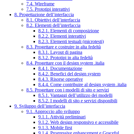
7.4. Wireframe
7.5. Prototipi interattivi
8. Progettazione dell’interfaccia
8.1. Obiettivi dell’interfaccia
8.2. Elementi dell’interfaccia
8.2.1. Elementi di composizione
8.2.2. Elementi interattivi
8.2.3. Elementi testuali (microtesti)
8.3. Progettare e costruire in alta fedeltà
8.3.1. Layout di pagina
8.3.2. Prototipi in alta fedeltà
8.4. Progettare con il design system .italia
8.4.1. Documentazione
8.4.2. Benefici del design system
8.4.3. Risorse operative
8.4.4. Come contribuire al design system .italia
8.5. Progettare con i modelli di sito e servizi
8.5.1. Vantaggi dell’utilizzo dei modelli
8.5.2. I modelli di sito e servizi disponibili
9. Sviluppo dell’interfaccia
9.1. Approccio allo sviluppo
9.1.1. Attività preliminari
9.1.2. Web design responsivo e accessibile
9.1.3. Mobile first
9.1.4. Progressive enhancement e Graceful