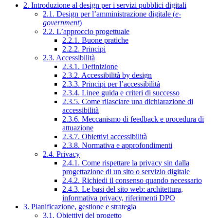
2. Introduzione al design per i servizi pubblici digitali
2.1. Design per l’amministrazione digitale (
e-
government
)
2.2. L’approccio progettuale
2.2.1. Buone pratiche
2.2.2. Principi
2.3. Accessibilità
2.3.1. Definizione
2.3.2. Accessibilità by design
2.3.3. Principi per l’accessibilità
2.3.4. Linee guida e criteri di successo
2.3.5. Come rilasciare una dichiarazione di
accessibilità
2.3.6. Meccanismo di feedback e procedura di
attuazione
2.3.7. Obiettivi accessibilità
2.3.8. Normativa e approfondimenti
2.4. Privacy
2.4.1. Come rispettare la privacy sin dalla
progettazione di un sito o servizio digitale
2.4.2. Richiedi il consenso quando necessario
2.4.3. Le basi del sito web: architettura,
informativa privacy, riferimenti DPO
3. Pianificazione, gestione e strategia
3.1. Obiettivi del progetto