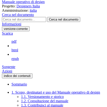
Manuale operativo di design
Progetto:
Designers Italia
Amministrazione:
italia
Cerca nel documento
Cerca nel documento
Informazioni
versione-corrente
Scarica
pdf
html
epub
Sorgente
Azioni
indice dei contenuti
Sommario
1. Scopo, destinatari e uso del Manuale operativo di design
1.1. Versionamento e storico
1.2. Consultazione del manuale
1.3. Contribuisci al manuale