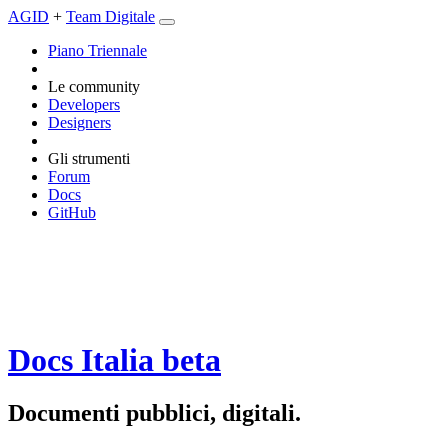
AGID
+
Team Digitale
Piano Triennale
Le community
Developers
Designers
Gli strumenti
Forum
Docs
GitHub
Docs Italia
beta
Documenti pubblici, digitali.