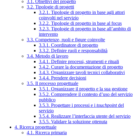
3.1. Obiettivi del progetto
3.2. Tipologie di progetti
3.2.1. Tipologie di progetto in base agli attori
coinvolti nel servizio
3.2.2. Tipologie di progetto in base al focus
3.2.3. Tipologie di progetto in base all’ambito di
intervento
3.3. Competenze, ruoli e figure coinvolte
3.3.1. Coordinatore di progetto
3.3.2. Definire ruoli e responsabilità
3.4. Metodo di lavoro
3.4.1. Definire processi, strumenti e rituali
3.4.2. Curare la documentazione di progetto
3.4.3. Organizzare tavoli tecnici collaborativi
3.4.4. Prendere decisioni
3.5. Il processo progettuale
3.5.1. Organizzare il progetto e la sua gestione
3.5.2. Comprendere il contesto d’uso del servizio
pubblico
3.5.3. Progettare i processi e i
touchpoint
del
servizio
3.5.4. Realizzare l’interfaccia utente del servizio
3.5.5. Validare la soluzione ottenuta
4. Ricerca progettuale
4.1. Ricerca primaria