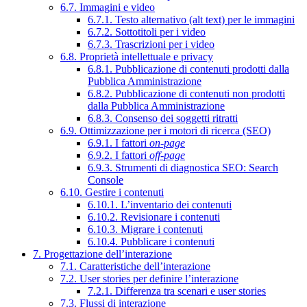
6.7. Immagini e video
6.7.1. Testo alternativo (alt text) per le immagini
6.7.2. Sottotitoli per i video
6.7.3. Trascrizioni per i video
6.8. Proprietà intellettuale e privacy
6.8.1. Pubblicazione di contenuti prodotti dalla
Pubblica Amministrazione
6.8.2. Pubblicazione di contenuti non prodotti
dalla Pubblica Amministrazione
6.8.3. Consenso dei soggetti ritratti
6.9. Ottimizzazione per i motori di ricerca (SEO)
6.9.1. I fattori
on-page
6.9.2. I fattori
off-page
6.9.3. Strumenti di diagnostica SEO: Search
Console
6.10. Gestire i contenuti
6.10.1. L’inventario dei contenuti
6.10.2. Revisionare i contenuti
6.10.3. Migrare i contenuti
6.10.4. Pubblicare i contenuti
7. Progettazione dell’interazione
7.1. Caratteristiche dell’interazione
7.2. User stories per definire l’interazione
7.2.1. Differenza tra scenari e user stories
7.3. Flussi di interazione