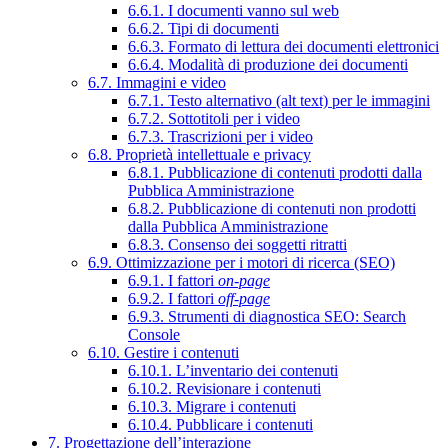
6.6.1. I documenti vanno sul web
6.6.2. Tipi di documenti
6.6.3. Formato di lettura dei documenti elettronici
6.6.4. Modalità di produzione dei documenti
6.7. Immagini e video
6.7.1. Testo alternativo (alt text) per le immagini
6.7.2. Sottotitoli per i video
6.7.3. Trascrizioni per i video
6.8. Proprietà intellettuale e privacy
6.8.1. Pubblicazione di contenuti prodotti dalla
Pubblica Amministrazione
6.8.2. Pubblicazione di contenuti non prodotti
dalla Pubblica Amministrazione
6.8.3. Consenso dei soggetti ritratti
6.9. Ottimizzazione per i motori di ricerca (SEO)
6.9.1. I fattori
on-page
6.9.2. I fattori
off-page
6.9.3. Strumenti di diagnostica SEO: Search
Console
6.10. Gestire i contenuti
6.10.1. L’inventario dei contenuti
6.10.2. Revisionare i contenuti
6.10.3. Migrare i contenuti
6.10.4. Pubblicare i contenuti
7. Progettazione dell’interazione