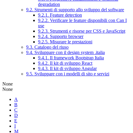
degradation
9.2. Strumenti di supporto allo sviluppo del software
9.2.1. Feature detection
9.2.2. Verificare le feature disponibili con Can I
use
9.2.3. Strumenti e risorse per CSS e JavaScript
9.2.4. Supporto browser
9.2.5. Misurare le prestazioni
9.3. Catalogo del riuso
9.4. Sviluppare con il design system .italia
9.4.1. Il framework Bootstrap Italia
9.4.2. Il kit di sviluppo React
9.4.3. Il kit di sviluppo Angular
9.5. Sviluppare con i modelli di sito e servizi
None
None
A
B
C
D
E
I
M