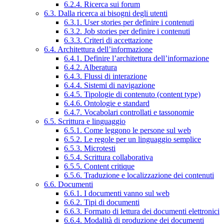
6.2.4. Ricerca sui forum
6.3. Dalla ricerca ai bisogni degli utenti
6.3.1. User stories per definire i contenuti
6.3.2. Job stories per definire i contenuti
6.3.3. Criteri di accettazione
6.4. Architettura dell’informazione
6.4.1. Definire l’architettura dell’informazione
6.4.2. Alberatura
6.4.3. Flussi di interazione
6.4.4. Sistemi di navigazione
6.4.5. Tipologie di contenuto (content type)
6.4.6. Ontologie e standard
6.4.7. Vocabolari controllati e tassonomie
6.5. Scrittura e linguaggio
6.5.1. Come leggono le persone sul web
6.5.2. Le regole per un linguaggio semplice
6.5.3. Microtesti
6.5.4. Scrittura collaborativa
6.5.5. Content critique
6.5.6. Traduzione e localizzazione dei contenuti
6.6. Documenti
6.6.1. I documenti vanno sul web
6.6.2. Tipi di documenti
6.6.3. Formato di lettura dei documenti elettronici
6.6.4. Modalità di produzione dei documenti