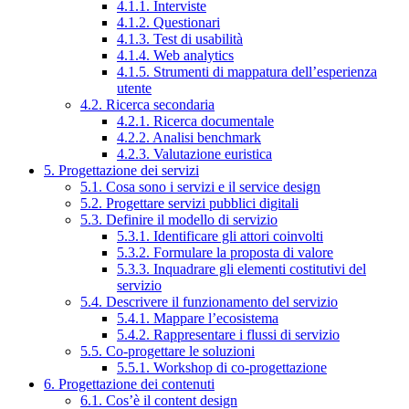
4.1.1. Interviste
4.1.2. Questionari
4.1.3. Test di usabilità
4.1.4. Web analytics
4.1.5. Strumenti di mappatura dell’esperienza
utente
4.2. Ricerca secondaria
4.2.1. Ricerca documentale
4.2.2. Analisi benchmark
4.2.3. Valutazione euristica
5. Progettazione dei servizi
5.1. Cosa sono i servizi e il service design
5.2. Progettare servizi pubblici digitali
5.3. Definire il modello di servizio
5.3.1. Identificare gli attori coinvolti
5.3.2. Formulare la proposta di valore
5.3.3. Inquadrare gli elementi costitutivi del
servizio
5.4. Descrivere il funzionamento del servizio
5.4.1. Mappare l’ecosistema
5.4.2. Rappresentare i flussi di servizio
5.5. Co-progettare le soluzioni
5.5.1. Workshop di co-progettazione
6. Progettazione dei contenuti
6.1. Cos’è il content design