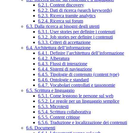
6.2.1. Content discovery
6.2.2. Dati di ricerca (search keywords)
6.2.3. Ricerca tramite analytics
6.2.4. Ricerca sui forum
6.3. Dalla ricerca ai bisogni degli utenti
6.3.1. User stories per definire i contenuti
6.3.2. Job stories per definire i contenuti
6.3.3. Criteri di accettazione
6.4. Architettura dell’informazione
6.4.1. Definire l’architettura dell’informazione
6.4.2. Alberatura
6.4.3. Flussi di interazione
6.4.4. Sistemi di navigazione
6.4.5. Tipologie di contenuto (content type)
6.4.6. Ontologie e standard
6.4.7. Vocabolari controllati e tassonomie
6.5. Scrittura e linguaggio
6.5.1. Come leggono le persone sul web
6.5.2. Le regole per un linguaggio semplice
6.5.3. Microtesti
6.5.4. Scrittura collaborativa
6.5.5. Content critique
6.5.6. Traduzione e localizzazione dei contenuti
6.6. Documenti