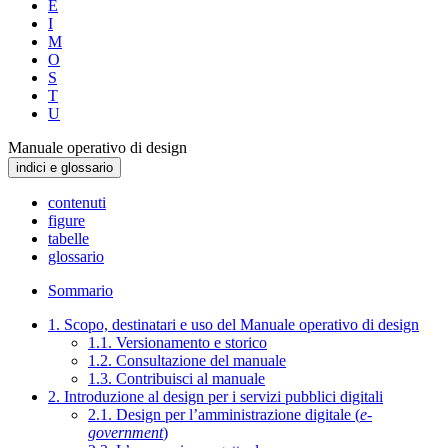
E
I
M
O
S
T
U
Manuale operativo di design
indici e glossario
contenuti
figure
tabelle
glossario
Sommario
1. Scopo, destinatari e uso del Manuale operativo di design
1.1. Versionamento e storico
1.2. Consultazione del manuale
1.3. Contribuisci al manuale
2. Introduzione al design per i servizi pubblici digitali
2.1. Design per l’amministrazione digitale (
e-
government
)