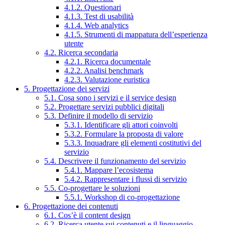
4.1.2. Questionari
4.1.3. Test di usabilità
4.1.4. Web analytics
4.1.5. Strumenti di mappatura dell’esperienza
utente
4.2. Ricerca secondaria
4.2.1. Ricerca documentale
4.2.2. Analisi benchmark
4.2.3. Valutazione euristica
5. Progettazione dei servizi
5.1. Cosa sono i servizi e il service design
5.2. Progettare servizi pubblici digitali
5.3. Definire il modello di servizio
5.3.1. Identificare gli attori coinvolti
5.3.2. Formulare la proposta di valore
5.3.3. Inquadrare gli elementi costitutivi del
servizio
5.4. Descrivere il funzionamento del servizio
5.4.1. Mappare l’ecosistema
5.4.2. Rappresentare i flussi di servizio
5.5. Co-progettare le soluzioni
5.5.1. Workshop di co-progettazione
6. Progettazione dei contenuti
6.1. Cos’è il content design
6.2. Ricerca utente sui contenuti e il linguaggio