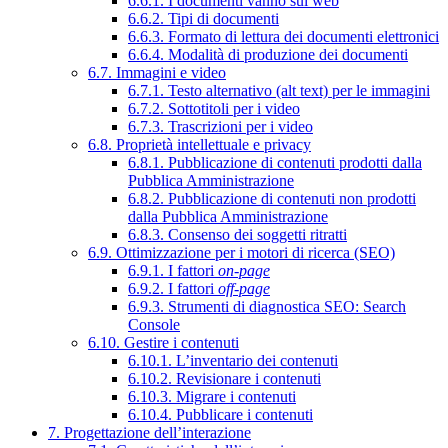
6.6.1. I documenti vanno sul web
6.6.2. Tipi di documenti
6.6.3. Formato di lettura dei documenti elettronici
6.6.4. Modalità di produzione dei documenti
6.7. Immagini e video
6.7.1. Testo alternativo (alt text) per le immagini
6.7.2. Sottotitoli per i video
6.7.3. Trascrizioni per i video
6.8. Proprietà intellettuale e privacy
6.8.1. Pubblicazione di contenuti prodotti dalla
Pubblica Amministrazione
6.8.2. Pubblicazione di contenuti non prodotti
dalla Pubblica Amministrazione
6.8.3. Consenso dei soggetti ritratti
6.9. Ottimizzazione per i motori di ricerca (SEO)
6.9.1. I fattori
on-page
6.9.2. I fattori
off-page
6.9.3. Strumenti di diagnostica SEO: Search
Console
6.10. Gestire i contenuti
6.10.1. L’inventario dei contenuti
6.10.2. Revisionare i contenuti
6.10.3. Migrare i contenuti
6.10.4. Pubblicare i contenuti
7. Progettazione dell’interazione