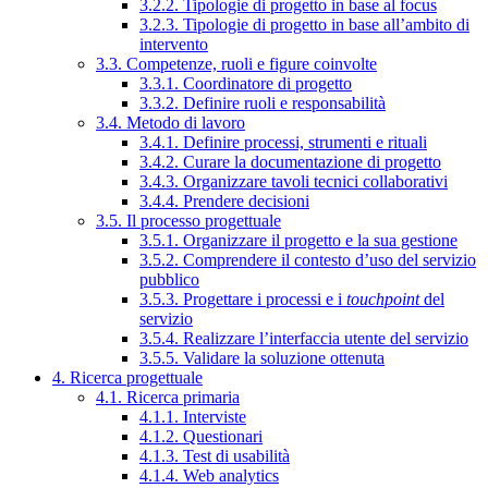
3.2.2. Tipologie di progetto in base al focus
3.2.3. Tipologie di progetto in base all’ambito di
intervento
3.3. Competenze, ruoli e figure coinvolte
3.3.1. Coordinatore di progetto
3.3.2. Definire ruoli e responsabilità
3.4. Metodo di lavoro
3.4.1. Definire processi, strumenti e rituali
3.4.2. Curare la documentazione di progetto
3.4.3. Organizzare tavoli tecnici collaborativi
3.4.4. Prendere decisioni
3.5. Il processo progettuale
3.5.1. Organizzare il progetto e la sua gestione
3.5.2. Comprendere il contesto d’uso del servizio
pubblico
3.5.3. Progettare i processi e i
touchpoint
del
servizio
3.5.4. Realizzare l’interfaccia utente del servizio
3.5.5. Validare la soluzione ottenuta
4. Ricerca progettuale
4.1. Ricerca primaria
4.1.1. Interviste
4.1.2. Questionari
4.1.3. Test di usabilità
4.1.4. Web analytics