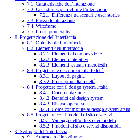
7.1. Caratteristiche dell’interazione
7.2. User stories per definire l’interazione
7.2.1. Differenza tra scenari e user stories
7.3. Flussi di interazione
7.4. Wireframe
7.5. Prototipi interattivi
8. Progettazione dell’interfaccia
8.1. Obiettivi dell’interfaccia
8.2. Elementi dell’interfaccia
8.2.1. Elementi di composizione
8.2.2. Elementi interattivi
8.2.3. Elementi testuali (microtesti)
8.3. Progettare e costruire in alta fedeltà
8.3.1. Layout di pagina
8.3.2. Prototipi in alta fedeltà
8.4. Progettare con il design system .italia
8.4.1. Documentazione
8.4.2. Benefici del design system
8.4.3. Risorse operative
8.4.4. Come contribuire al design system .italia
8.5. Progettare con i modelli di sito e servizi
8.5.1. Vantaggi dell’utilizzo dei modelli
8.5.2. I modelli di sito e servizi disponibili
9. Sviluppo dell’interfaccia
9.1. Approccio allo sviluppo