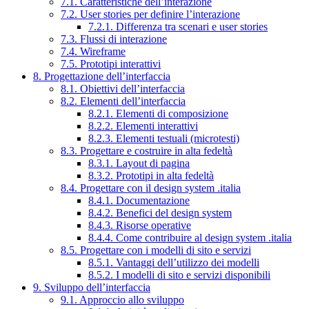
7.1. Caratteristiche dell’interazione
7.2. User stories per definire l’interazione
7.2.1. Differenza tra scenari e user stories
7.3. Flussi di interazione
7.4. Wireframe
7.5. Prototipi interattivi
8. Progettazione dell’interfaccia
8.1. Obiettivi dell’interfaccia
8.2. Elementi dell’interfaccia
8.2.1. Elementi di composizione
8.2.2. Elementi interattivi
8.2.3. Elementi testuali (microtesti)
8.3. Progettare e costruire in alta fedeltà
8.3.1. Layout di pagina
8.3.2. Prototipi in alta fedeltà
8.4. Progettare con il design system .italia
8.4.1. Documentazione
8.4.2. Benefici del design system
8.4.3. Risorse operative
8.4.4. Come contribuire al design system .italia
8.5. Progettare con i modelli di sito e servizi
8.5.1. Vantaggi dell’utilizzo dei modelli
8.5.2. I modelli di sito e servizi disponibili
9. Sviluppo dell’interfaccia
9.1. Approccio allo sviluppo