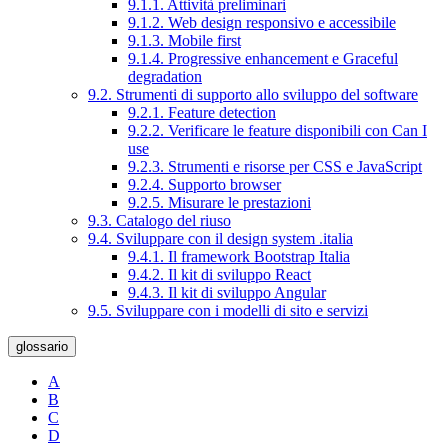
9.1.1. Attività preliminari
9.1.2. Web design responsivo e accessibile
9.1.3. Mobile first
9.1.4. Progressive enhancement e Graceful
degradation
9.2. Strumenti di supporto allo sviluppo del software
9.2.1. Feature detection
9.2.2. Verificare le feature disponibili con Can I
use
9.2.3. Strumenti e risorse per CSS e JavaScript
9.2.4. Supporto browser
9.2.5. Misurare le prestazioni
9.3. Catalogo del riuso
9.4. Sviluppare con il design system .italia
9.4.1. Il framework Bootstrap Italia
9.4.2. Il kit di sviluppo React
9.4.3. Il kit di sviluppo Angular
9.5. Sviluppare con i modelli di sito e servizi
glossario
A
B
C
D