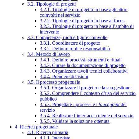
3.2. Tipologie di progetti
3.2.1. Tipologie di progetto in base agli attori
coinvolti nel servizio
3.2.2. Tipologie di progetto in base al focus
3.2.3. Tipologie di progetto in base all’ambito di
intervento
3.3. Competenze, ruoli e figure coinvolte
3.3.1. Coordinatore di progetto
3.3.2. Definire ruoli e responsabilità
3.4. Metodo di lavoro
3.4.1. Definire processi, strumenti e rituali
3.4.2. Curare la documentazione di progetto
3.4.3. Organizzare tavoli tecnici collaborativi
3.4.4. Prendere decisioni
3.5. Il processo progettuale
3.5.1. Organizzare il progetto e la sua gestione
3.5.2. Comprendere il contesto d’uso del servizio
pubblico
3.5.3. Progettare i processi e i
touchpoint
del
servizio
3.5.4. Realizzare l’interfaccia utente del servizio
3.5.5. Validare la soluzione ottenuta
4. Ricerca progettuale
4.1. Ricerca primaria
4.1.1. Interviste