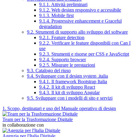
9.1.1. Attività preliminari
9.1.2. Web design responsivo e accessibile
9.1.3. Mobile first
9.1.4. Progressive enhancement e Graceful
degradation
9.2. Strumenti di supporto allo sviluppo del software
9.2.1. Feature detection
9.2.2. Verificare le feature disponibili con Can I
use
9.2.3. Strumenti e risorse per CSS e JavaScript
9.2.4. Supporto browser
9.2.5. Misurare le prestazioni
9.3. Catalogo del riuso
9.4. Sviluppare con il design system .italia
9.4.1. Il framework Bootstrap Italia
9.4.2. Il kit di sviluppo React
9.4.3. Il kit di sviluppo Angular
9.5. Sviluppare con i modelli di sito e servizi
1. Scopo, destinatari e uso del Manuale operativo di design
Team per la Trasformazione Digitale
in collaborazione con
Agenzia per l'Italia Digitale