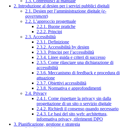
1.3. Contribuisci al manuale
2. Introduzione al design per i servizi pubblici digitali
2.1. Design per l’amministrazione digitale (
e-
government
)
2.2. L’approccio progettuale
2.2.1. Buone pratiche
2.2.2. Principi
2.3. Accessibilità
2.3.1. Definizione
2.3.2. Accessibilità by design
2.3.3. Principi per l’accessibilità
2.3.4. Linee guida e criteri di successo
2.3.5. Come rilasciare una dichiarazione di
accessibilità
2.3.6. Meccanismo di feedback e procedura di
attuazione
2.3.7. Obiettivi accessibilità
2.3.8. Normativa e approfondimenti
2.4. Privacy
2.4.1. Come rispettare la privacy sin dalla
progettazione di un sito o servizio digitale
2.4.2. Richiedi il consenso quando necessario
2.4.3. Le basi del sito web: architettura,
informativa privacy, riferimenti DPO
3. Pianificazione, gestione e strategia