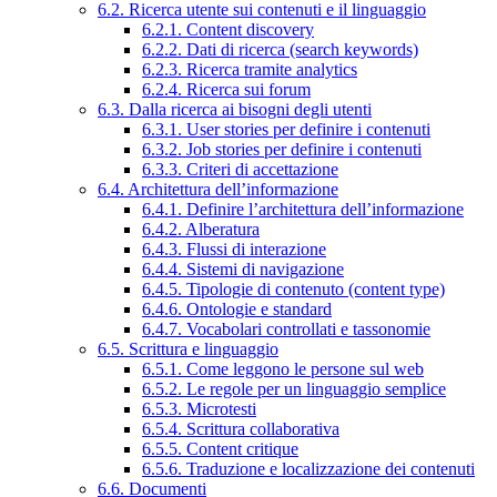
6.2. Ricerca utente sui contenuti e il linguaggio
6.2.1. Content discovery
6.2.2. Dati di ricerca (search keywords)
6.2.3. Ricerca tramite analytics
6.2.4. Ricerca sui forum
6.3. Dalla ricerca ai bisogni degli utenti
6.3.1. User stories per definire i contenuti
6.3.2. Job stories per definire i contenuti
6.3.3. Criteri di accettazione
6.4. Architettura dell’informazione
6.4.1. Definire l’architettura dell’informazione
6.4.2. Alberatura
6.4.3. Flussi di interazione
6.4.4. Sistemi di navigazione
6.4.5. Tipologie di contenuto (content type)
6.4.6. Ontologie e standard
6.4.7. Vocabolari controllati e tassonomie
6.5. Scrittura e linguaggio
6.5.1. Come leggono le persone sul web
6.5.2. Le regole per un linguaggio semplice
6.5.3. Microtesti
6.5.4. Scrittura collaborativa
6.5.5. Content critique
6.5.6. Traduzione e localizzazione dei contenuti
6.6. Documenti