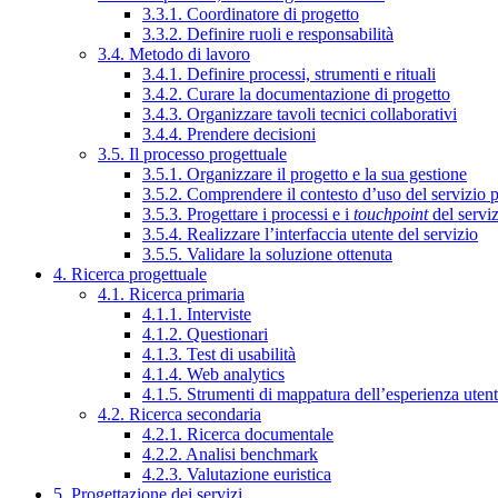
3.3.1. Coordinatore di progetto
3.3.2. Definire ruoli e responsabilità
3.4. Metodo di lavoro
3.4.1. Definire processi, strumenti e rituali
3.4.2. Curare la documentazione di progetto
3.4.3. Organizzare tavoli tecnici collaborativi
3.4.4. Prendere decisioni
3.5. Il processo progettuale
3.5.1. Organizzare il progetto e la sua gestione
3.5.2. Comprendere il contesto d’uso del servizio 
3.5.3. Progettare i processi e i
touchpoint
del servi
3.5.4. Realizzare l’interfaccia utente del servizio
3.5.5. Validare la soluzione ottenuta
4. Ricerca progettuale
4.1. Ricerca primaria
4.1.1. Interviste
4.1.2. Questionari
4.1.3. Test di usabilità
4.1.4. Web analytics
4.1.5. Strumenti di mappatura dell’esperienza uten
4.2. Ricerca secondaria
4.2.1. Ricerca documentale
4.2.2. Analisi benchmark
4.2.3. Valutazione euristica
5. Progettazione dei servizi