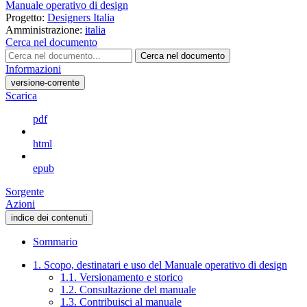
Manuale operativo di design
Progetto:
Designers Italia
Amministrazione:
italia
Cerca nel documento
Cerca nel documento
Informazioni
versione-corrente
Scarica
pdf
html
epub
Sorgente
Azioni
indice dei contenuti
Sommario
1. Scopo, destinatari e uso del Manuale operativo di design
1.1. Versionamento e storico
1.2. Consultazione del manuale
1.3. Contribuisci al manuale