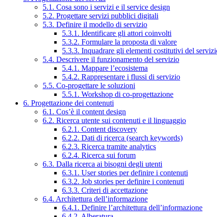
5.1. Cosa sono i servizi e il service design
5.2. Progettare servizi pubblici digitali
5.3. Definire il modello di servizio
5.3.1. Identificare gli attori coinvolti
5.3.2. Formulare la proposta di valore
5.3.3. Inquadrare gli elementi costitutivi del serviz
5.4. Descrivere il funzionamento del servizio
5.4.1. Mappare l’ecosistema
5.4.2. Rappresentare i flussi di servizio
5.5. Co-progettare le soluzioni
5.5.1. Workshop di co-progettazione
6. Progettazione dei contenuti
6.1. Cos’è il content design
6.2. Ricerca utente sui contenuti e il linguaggio
6.2.1. Content discovery
6.2.2. Dati di ricerca (search keywords)
6.2.3. Ricerca tramite analytics
6.2.4. Ricerca sui forum
6.3. Dalla ricerca ai bisogni degli utenti
6.3.1. User stories per definire i contenuti
6.3.2. Job stories per definire i contenuti
6.3.3. Criteri di accettazione
6.4. Architettura dell’informazione
6.4.1. Definire l’architettura dell’informazione
6.4.2. Alberatura