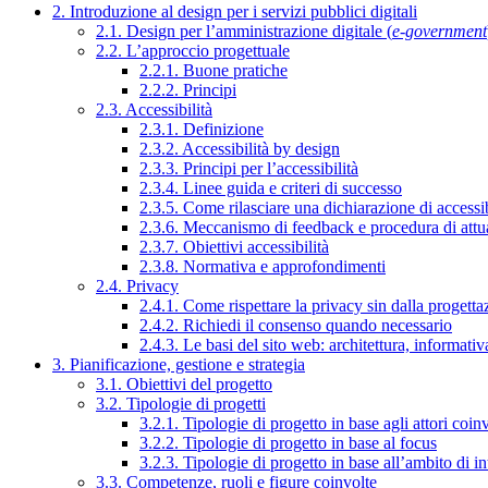
2. Introduzione al design per i servizi pubblici digitali
2.1. Design per l’amministrazione digitale (
e-government
2.2. L’approccio progettuale
2.2.1. Buone pratiche
2.2.2. Principi
2.3. Accessibilità
2.3.1. Definizione
2.3.2. Accessibilità by design
2.3.3. Principi per l’accessibilità
2.3.4. Linee guida e criteri di successo
2.3.5. Come rilasciare una dichiarazione di accessib
2.3.6. Meccanismo di feedback e procedura di attu
2.3.7. Obiettivi accessibilità
2.3.8. Normativa e approfondimenti
2.4. Privacy
2.4.1. Come rispettare la privacy sin dalla progettaz
2.4.2. Richiedi il consenso quando necessario
2.4.3. Le basi del sito web: architettura, informati
3. Pianificazione, gestione e strategia
3.1. Obiettivi del progetto
3.2. Tipologie di progetti
3.2.1. Tipologie di progetto in base agli attori coinv
3.2.2. Tipologie di progetto in base al focus
3.2.3. Tipologie di progetto in base all’ambito di i
3.3. Competenze, ruoli e figure coinvolte