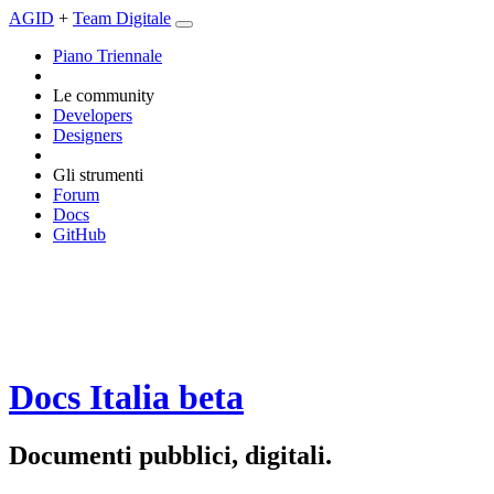
AGID
+
Team Digitale
Piano Triennale
Le community
Developers
Designers
Gli strumenti
Forum
Docs
GitHub
Docs Italia
beta
Documenti pubblici, digitali.