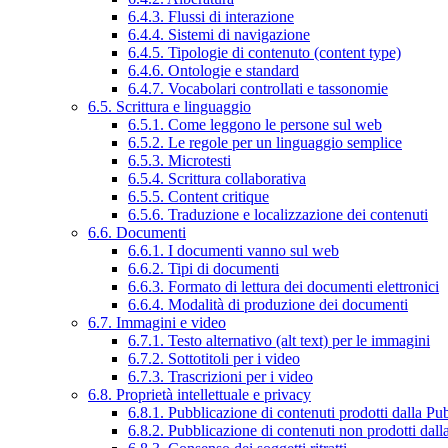
6.4.3. Flussi di interazione
6.4.4. Sistemi di navigazione
6.4.5. Tipologie di contenuto (content type)
6.4.6. Ontologie e standard
6.4.7. Vocabolari controllati e tassonomie
6.5. Scrittura e linguaggio
6.5.1. Come leggono le persone sul web
6.5.2. Le regole per un linguaggio semplice
6.5.3. Microtesti
6.5.4. Scrittura collaborativa
6.5.5. Content critique
6.5.6. Traduzione e localizzazione dei contenuti
6.6. Documenti
6.6.1. I documenti vanno sul web
6.6.2. Tipi di documenti
6.6.3. Formato di lettura dei documenti elettronici
6.6.4. Modalità di produzione dei documenti
6.7. Immagini e video
6.7.1. Testo alternativo (alt text) per le immagini
6.7.2. Sottotitoli per i video
6.7.3. Trascrizioni per i video
6.8. Proprietà intellettuale e privacy
6.8.1. Pubblicazione di contenuti prodotti dalla P
6.8.2. Pubblicazione di contenuti non prodotti dal