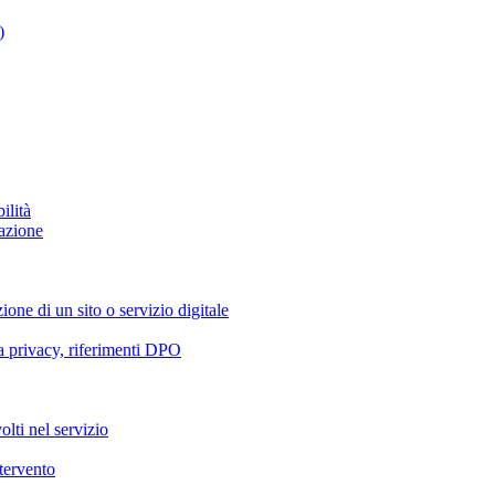
)
ilità
azione
ione di un sito o servizio digitale
va privacy, riferimenti DPO
olti nel servizio
ntervento