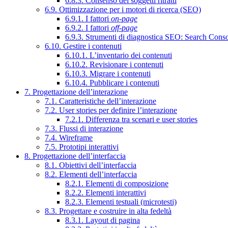
6.8.3. Consenso dei soggetti ritratti
6.9. Ottimizzazione per i motori di ricerca (SEO)
6.9.1. I fattori
on-page
6.9.2. I fattori
off-page
6.9.3. Strumenti di diagnostica SEO: Search Cons
6.10. Gestire i contenuti
6.10.1. L’inventario dei contenuti
6.10.2. Revisionare i contenuti
6.10.3. Migrare i contenuti
6.10.4. Pubblicare i contenuti
7. Progettazione dell’interazione
7.1. Caratteristiche dell’interazione
7.2. User stories per definire l’interazione
7.2.1. Differenza tra scenari e user stories
7.3. Flussi di interazione
7.4. Wireframe
7.5. Prototipi interattivi
8. Progettazione dell’interfaccia
8.1. Obiettivi dell’interfaccia
8.2. Elementi dell’interfaccia
8.2.1. Elementi di composizione
8.2.2. Elementi interattivi
8.2.3. Elementi testuali (microtesti)
8.3. Progettare e costruire in alta fedeltà
8.3.1. Layout di pagina