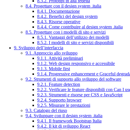
8.3.2. Prototipi in alta fedeltà
8.4. Progettare con il design system .italia
8.4.1. Documentazione
8.4.2. Benefici del design system
8.4.3. Risorse operative
8.4.4. Come contribuire al design system .italia
8.5. Progettare con i modelli di sito e servizi
8.5.1. Vantaggi dell’utilizzo dei modelli
8.5.2. I modelli di sito e servizi disponibili
9. Sviluppo dell’interfaccia
9.1. Approccio allo sviluppo
9.1.1. Attività preliminari
9.1.2. Web design responsivo e accessibile
9.1.3. Mobile first
9.1.4. Progressive enhancement e Graceful degrad
9.2. Strumenti di supporto allo sviluppo del software
9.2.1. Feature detection
9.2.2. Verificare le feature disponibili con Can I us
9.2.3. Strumenti e risorse per CSS e JavaScript
9.2.4. Supporto browser
9.2.5. Misurare le prestazioni
9.3. Catalogo del riuso
9.4. Sviluppare con il design system .italia
9.4.1. Il framework Bootstrap Italia
9.4.2. Il kit di sviluppo React