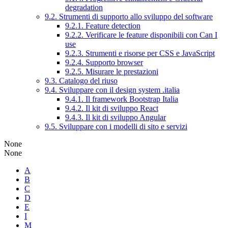
degradation
9.2. Strumenti di supporto allo sviluppo del software
9.2.1. Feature detection
9.2.2. Verificare le feature disponibili con Can I
use
9.2.3. Strumenti e risorse per CSS e JavaScript
9.2.4. Supporto browser
9.2.5. Misurare le prestazioni
9.3. Catalogo del riuso
9.4. Sviluppare con il design system .italia
9.4.1. Il framework Bootstrap Italia
9.4.2. Il kit di sviluppo React
9.4.3. Il kit di sviluppo Angular
9.5. Sviluppare con i modelli di sito e servizi
None
None
A
B
C
D
E
I
M