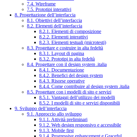
7.4. Wireframe
7.5. Prototipi interattivi
8. Progettazione dell’interfaccia
8.1. Obiettivi dell’interfaccia
8.2. Elementi dell’interfaccia
8.2.1. Elementi di composizione
8.2.2. Elementi interattivi
8.2.3. Elementi testuali (microtesti)
8.3. Progettare e costruire in alta fedeltà
8.3.1. Layout di pagina
8.3.2. Prototipi in alta fedeltà
8.4. Progettare con il design system .italia
8.4.1. Documentazione
8.4.2. Benefici del design system
8.4.3. Risorse operative
8.4.4. Come contribuire al design system .italia
8.5. Progettare con i modelli di sito e servizi
8.5.1. Vantaggi dell’utilizzo dei modelli
8.5.2. I modelli di sito e servizi disponibili
9. Sviluppo dell’interfaccia
9.1. Approccio allo sviluppo
9.1.1. Attività preliminari
9.1.2. Web design responsivo e accessibile
9.1.3. Mobile first
9.1.4. Progressive enhancement e Graceful