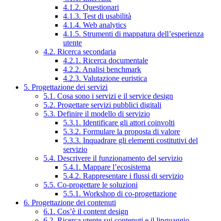
4.1.2. Questionari
4.1.3. Test di usabilità
4.1.4. Web analytics
4.1.5. Strumenti di mappatura dell’esperienza
utente
4.2. Ricerca secondaria
4.2.1. Ricerca documentale
4.2.2. Analisi benchmark
4.2.3. Valutazione euristica
5. Progettazione dei servizi
5.1. Cosa sono i servizi e il service design
5.2. Progettare servizi pubblici digitali
5.3. Definire il modello di servizio
5.3.1. Identificare gli attori coinvolti
5.3.2. Formulare la proposta di valore
5.3.3. Inquadrare gli elementi costitutivi del
servizio
5.4. Descrivere il funzionamento del servizio
5.4.1. Mappare l’ecosistema
5.4.2. Rappresentare i flussi di servizio
5.5. Co-progettare le soluzioni
5.5.1. Workshop di co-progettazione
6. Progettazione dei contenuti
6.1. Cos’è il content design
6.2. Ricerca utente sui contenuti e il linguaggio