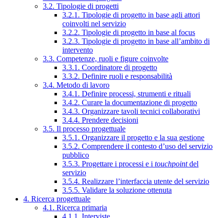
3.2. Tipologie di progetti
3.2.1. Tipologie di progetto in base agli attori
coinvolti nel servizio
3.2.2. Tipologie di progetto in base al focus
3.2.3. Tipologie di progetto in base all’ambito di
intervento
3.3. Competenze, ruoli e figure coinvolte
3.3.1. Coordinatore di progetto
3.3.2. Definire ruoli e responsabilità
3.4. Metodo di lavoro
3.4.1. Definire processi, strumenti e rituali
3.4.2. Curare la documentazione di progetto
3.4.3. Organizzare tavoli tecnici collaborativi
3.4.4. Prendere decisioni
3.5. Il processo progettuale
3.5.1. Organizzare il progetto e la sua gestione
3.5.2. Comprendere il contesto d’uso del servizio
pubblico
3.5.3. Progettare i processi e i
touchpoint
del
servizio
3.5.4. Realizzare l’interfaccia utente del servizio
3.5.5. Validare la soluzione ottenuta
4. Ricerca progettuale
4.1. Ricerca primaria
4.1.1. Interviste