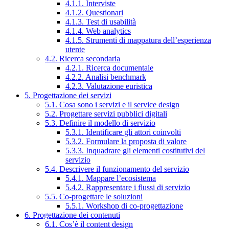
4.1.1. Interviste
4.1.2. Questionari
4.1.3. Test di usabilità
4.1.4. Web analytics
4.1.5. Strumenti di mappatura dell’esperienza
utente
4.2. Ricerca secondaria
4.2.1. Ricerca documentale
4.2.2. Analisi benchmark
4.2.3. Valutazione euristica
5. Progettazione dei servizi
5.1. Cosa sono i servizi e il service design
5.2. Progettare servizi pubblici digitali
5.3. Definire il modello di servizio
5.3.1. Identificare gli attori coinvolti
5.3.2. Formulare la proposta di valore
5.3.3. Inquadrare gli elementi costitutivi del
servizio
5.4. Descrivere il funzionamento del servizio
5.4.1. Mappare l’ecosistema
5.4.2. Rappresentare i flussi di servizio
5.5. Co-progettare le soluzioni
5.5.1. Workshop di co-progettazione
6. Progettazione dei contenuti
6.1. Cos’è il content design