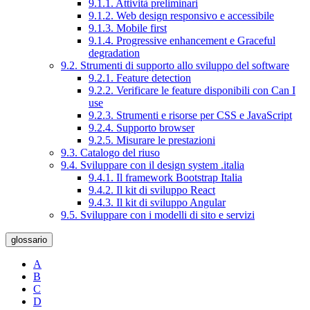
9.1.1. Attività preliminari
9.1.2. Web design responsivo e accessibile
9.1.3. Mobile first
9.1.4. Progressive enhancement e Graceful
degradation
9.2. Strumenti di supporto allo sviluppo del software
9.2.1. Feature detection
9.2.2. Verificare le feature disponibili con Can I
use
9.2.3. Strumenti e risorse per CSS e JavaScript
9.2.4. Supporto browser
9.2.5. Misurare le prestazioni
9.3. Catalogo del riuso
9.4. Sviluppare con il design system .italia
9.4.1. Il framework Bootstrap Italia
9.4.2. Il kit di sviluppo React
9.4.3. Il kit di sviluppo Angular
9.5. Sviluppare con i modelli di sito e servizi
glossario
A
B
C
D