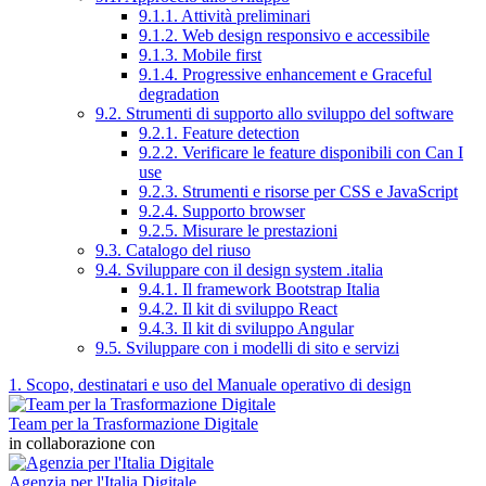
9.1.1. Attività preliminari
9.1.2. Web design responsivo e accessibile
9.1.3. Mobile first
9.1.4. Progressive enhancement e Graceful
degradation
9.2. Strumenti di supporto allo sviluppo del software
9.2.1. Feature detection
9.2.2. Verificare le feature disponibili con Can I
use
9.2.3. Strumenti e risorse per CSS e JavaScript
9.2.4. Supporto browser
9.2.5. Misurare le prestazioni
9.3. Catalogo del riuso
9.4. Sviluppare con il design system .italia
9.4.1. Il framework Bootstrap Italia
9.4.2. Il kit di sviluppo React
9.4.3. Il kit di sviluppo Angular
9.5. Sviluppare con i modelli di sito e servizi
1. Scopo, destinatari e uso del Manuale operativo di design
Team per la Trasformazione Digitale
in collaborazione con
Agenzia per l'Italia Digitale