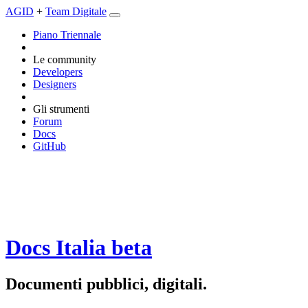
AGID
+
Team Digitale
Piano Triennale
Le community
Developers
Designers
Gli strumenti
Forum
Docs
GitHub
Docs Italia
beta
Documenti pubblici, digitali.