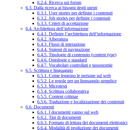
6.2.4. Ricerca sui forum
6.3. Dalla ricerca ai bisogni degli utenti
6.3.1. User stories per definire i contenuti
6.3.2. Job stories per definire i contenuti
6.3.3. Criteri di accettazione
6.4. Architettura dell’informazione
6.4.1. Definire l’architettura dell’informazione
6.4.2. Alberatura
6.4.3. Flussi di interazione
6.4.4. Sistemi di navigazione
6.4.5. Tipologie di contenuto (content type)
6.4.6. Ontologie e standard
6.4.7. Vocabolari controllati e tassonomie
6.5. Scrittura e linguaggio
6.5.1. Come leggono le persone sul web
6.5.2. Le regole per un linguaggio semplice
6.5.3. Microtesti
6.5.4. Scrittura collaborativa
6.5.5. Content critique
6.5.6. Traduzione e localizzazione dei contenuti
6.6. Documenti
6.6.1. I documenti vanno sul web
6.6.2. Tipi di documenti
6.6.3. Formato di lettura dei documenti elettronici
6.6.4. Modalità di produzione dei documenti