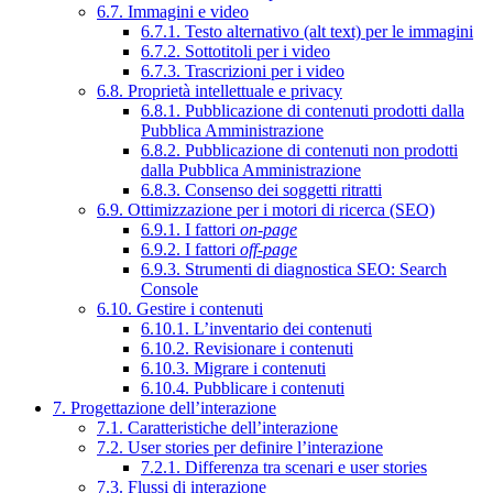
6.7. Immagini e video
6.7.1. Testo alternativo (alt text) per le immagini
6.7.2. Sottotitoli per i video
6.7.3. Trascrizioni per i video
6.8. Proprietà intellettuale e privacy
6.8.1. Pubblicazione di contenuti prodotti dalla
Pubblica Amministrazione
6.8.2. Pubblicazione di contenuti non prodotti
dalla Pubblica Amministrazione
6.8.3. Consenso dei soggetti ritratti
6.9. Ottimizzazione per i motori di ricerca (SEO)
6.9.1. I fattori
on-page
6.9.2. I fattori
off-page
6.9.3. Strumenti di diagnostica SEO: Search
Console
6.10. Gestire i contenuti
6.10.1. L’inventario dei contenuti
6.10.2. Revisionare i contenuti
6.10.3. Migrare i contenuti
6.10.4. Pubblicare i contenuti
7. Progettazione dell’interazione
7.1. Caratteristiche dell’interazione
7.2. User stories per definire l’interazione
7.2.1. Differenza tra scenari e user stories
7.3. Flussi di interazione