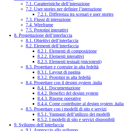
7.1. Caratteristiche dell’interazione
7.2. User stories per definire l’interazione
7.2.1. Differenza tra scenari e user stories
7.3. Flussi di interazione
7.4. Wireframe
7.5. Prototipi interattivi
8. Progettazione dell’interfaccia
8.1. Obiettivi dell’interfaccia
8.2. Elementi dell’interfaccia
8.2.1. Elementi di composizione
8.2.2. Elementi interattivi
8.2.3. Elementi testuali (microtesti)
8.3. Progettare e costruire in alta fedeltà
8.3.1. Layout di pagina
8.3.2. Prototipi in alta fedeltà
8.4. Progettare con il design system .italia
8.4.1. Documentazione
8.4.2. Benefici del design system
8.4.3. Risorse operative
8.4.4. Come contribuire al design system .italia
8.5. Progettare con i modelli di sito e servizi
8.5.1. Vantaggi dell’utilizzo dei modelli
8.5.2. I modelli di sito e servizi disponibili
9. Sviluppo dell’interfaccia
9.1. Approccio allo sviluppo