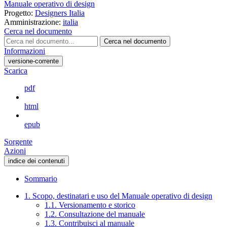
Manuale operativo di design
Progetto:
Designers Italia
Amministrazione:
italia
Cerca nel documento
Cerca nel documento
Informazioni
versione-corrente
Scarica
pdf
html
epub
Sorgente
Azioni
indice dei contenuti
Sommario
1. Scopo, destinatari e uso del Manuale operativo di design
1.1. Versionamento e storico
1.2. Consultazione del manuale
1.3. Contribuisci al manuale