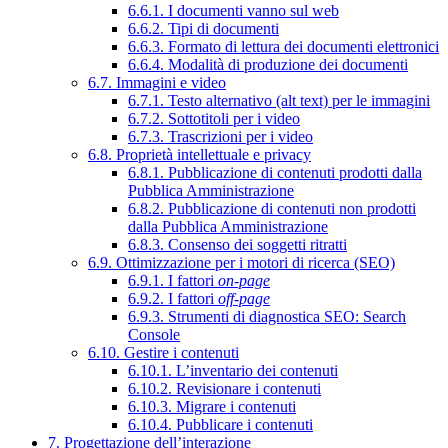
6.6.1. I documenti vanno sul web
6.6.2. Tipi di documenti
6.6.3. Formato di lettura dei documenti elettronici
6.6.4. Modalità di produzione dei documenti
6.7. Immagini e video
6.7.1. Testo alternativo (alt text) per le immagini
6.7.2. Sottotitoli per i video
6.7.3. Trascrizioni per i video
6.8. Proprietà intellettuale e privacy
6.8.1. Pubblicazione di contenuti prodotti dalla
Pubblica Amministrazione
6.8.2. Pubblicazione di contenuti non prodotti
dalla Pubblica Amministrazione
6.8.3. Consenso dei soggetti ritratti
6.9. Ottimizzazione per i motori di ricerca (SEO)
6.9.1. I fattori
on-page
6.9.2. I fattori
off-page
6.9.3. Strumenti di diagnostica SEO: Search
Console
6.10. Gestire i contenuti
6.10.1. L’inventario dei contenuti
6.10.2. Revisionare i contenuti
6.10.3. Migrare i contenuti
6.10.4. Pubblicare i contenuti
7. Progettazione dell’interazione