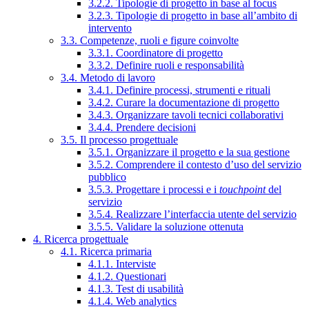
3.2.2. Tipologie di progetto in base al focus
3.2.3. Tipologie di progetto in base all’ambito di
intervento
3.3. Competenze, ruoli e figure coinvolte
3.3.1. Coordinatore di progetto
3.3.2. Definire ruoli e responsabilità
3.4. Metodo di lavoro
3.4.1. Definire processi, strumenti e rituali
3.4.2. Curare la documentazione di progetto
3.4.3. Organizzare tavoli tecnici collaborativi
3.4.4. Prendere decisioni
3.5. Il processo progettuale
3.5.1. Organizzare il progetto e la sua gestione
3.5.2. Comprendere il contesto d’uso del servizio
pubblico
3.5.3. Progettare i processi e i
touchpoint
del
servizio
3.5.4. Realizzare l’interfaccia utente del servizio
3.5.5. Validare la soluzione ottenuta
4. Ricerca progettuale
4.1. Ricerca primaria
4.1.1. Interviste
4.1.2. Questionari
4.1.3. Test di usabilità
4.1.4. Web analytics