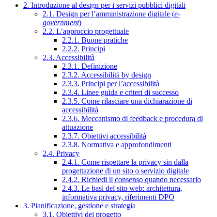
2. Introduzione al design per i servizi pubblici digitali
2.1. Design per l’amministrazione digitale (
e-
government
)
2.2. L’approccio progettuale
2.2.1. Buone pratiche
2.2.2. Principi
2.3. Accessibilità
2.3.1. Definizione
2.3.2. Accessibilità by design
2.3.3. Principi per l’accessibilità
2.3.4. Linee guida e criteri di successo
2.3.5. Come rilasciare una dichiarazione di
accessibilità
2.3.6. Meccanismo di feedback e procedura di
attuazione
2.3.7. Obiettivi accessibilità
2.3.8. Normativa e approfondimenti
2.4. Privacy
2.4.1. Come rispettare la privacy sin dalla
progettazione di un sito o servizio digitale
2.4.2. Richiedi il consenso quando necessario
2.4.3. Le basi del sito web: architettura,
informativa privacy, riferimenti DPO
3. Pianificazione, gestione e strategia
3.1. Obiettivi del progetto