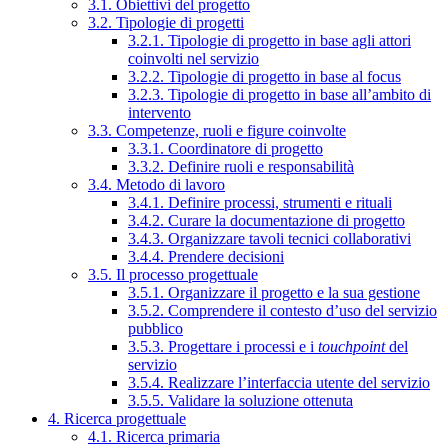
3.1. Obiettivi del progetto
3.2. Tipologie di progetti
3.2.1. Tipologie di progetto in base agli attori
coinvolti nel servizio
3.2.2. Tipologie di progetto in base al focus
3.2.3. Tipologie di progetto in base all’ambito di
intervento
3.3. Competenze, ruoli e figure coinvolte
3.3.1. Coordinatore di progetto
3.3.2. Definire ruoli e responsabilità
3.4. Metodo di lavoro
3.4.1. Definire processi, strumenti e rituali
3.4.2. Curare la documentazione di progetto
3.4.3. Organizzare tavoli tecnici collaborativi
3.4.4. Prendere decisioni
3.5. Il processo progettuale
3.5.1. Organizzare il progetto e la sua gestione
3.5.2. Comprendere il contesto d’uso del servizio
pubblico
3.5.3. Progettare i processi e i
touchpoint
del
servizio
3.5.4. Realizzare l’interfaccia utente del servizio
3.5.5. Validare la soluzione ottenuta
4. Ricerca progettuale
4.1. Ricerca primaria