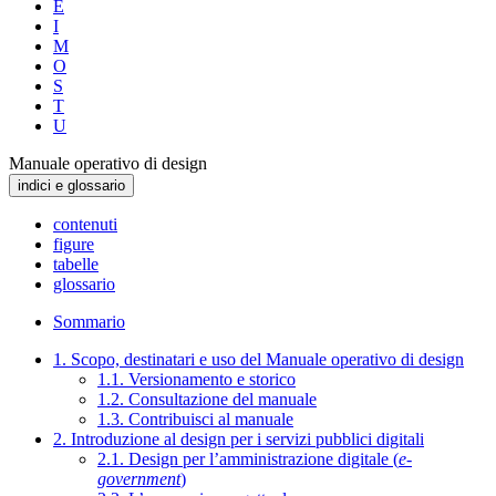
E
I
M
O
S
T
U
Manuale operativo di design
indici e glossario
contenuti
figure
tabelle
glossario
Sommario
1. Scopo, destinatari e uso del Manuale operativo di design
1.1. Versionamento e storico
1.2. Consultazione del manuale
1.3. Contribuisci al manuale
2. Introduzione al design per i servizi pubblici digitali
2.1. Design per l’amministrazione digitale (
e-
government
)