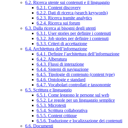
6.2. Ricerca utente sui contenuti e il linguaggio
6.2.1. Content discovery
6.2.2. Dati di ricerca (search keywords)
6.2.3. Ricerca tramite analytics
6.2.4. Ricerca sui forum
6.3. Dalla ricerca ai bisogni degli utenti
6.3.1. User stories per definire i contenuti
6.3.2. Job stories per definire i contenuti
6.3.3. Criteri di accettazione
6.4. Architettura dell’informazione
6.4.1. Definire l’architettura dell’informazione
6.4.2. Alberatura
6.4.3. Flussi di interazione
6.4.4. Sistemi di navigazione
6.4.5. Tipologie di contenuto (content type)
6.4.6. Ontologie e standard
6.4.7. Vocabolari controllati e tassonomie
6.5. Scrittura e linguaggio
6.5.1. Come leggono le persone sul web
6.5.2. Le regole per un linguaggio semplice
6.5.3. Microtesti
6.5.4. Scrittura collaborativa
6.5.5. Content critique
6.5.6. Traduzione e localizzazione dei contenuti
6.6. Documenti