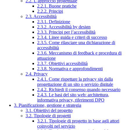
2.2. L’approccio progettuale
2.2.1. Buone pratiche
2.2.2. Principi
2.3. Accessibilità
2.3.1. Definizione
2.3.2. Accessibilità by design
2.3.3. Principi per l’accessibilità
2.3.4. Linee guida e criteri di successo
2.3.5. Come rilasciare una dichiarazione di
accessibilità
2.3.6. Meccanismo di feedback e procedura di
attuazione
2.3.7. Obiettivi accessibilità
2.3.8. Normativa e approfondimenti
2.4. Privacy
2.4.1. Come rispettare la privacy sin dalla
progettazione di un sito o servizio digitale
2.4.2. Richiedi il consenso quando necessario
2.4.3. Le basi del sito web: architettura,
informativa privacy, riferimenti DPO
3. Pianificazione, gestione e strategia
3.1. Obiettivi del progetto
3.2. Tipologie di progetti
3.2.1. Tipologie di progetto in base agli attori
coinvolti nel servizio