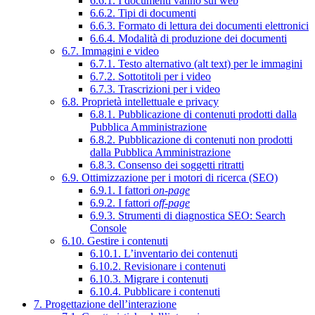
6.6.1. I documenti vanno sul web
6.6.2. Tipi di documenti
6.6.3. Formato di lettura dei documenti elettronici
6.6.4. Modalità di produzione dei documenti
6.7. Immagini e video
6.7.1. Testo alternativo (alt text) per le immagini
6.7.2. Sottotitoli per i video
6.7.3. Trascrizioni per i video
6.8. Proprietà intellettuale e privacy
6.8.1. Pubblicazione di contenuti prodotti dalla
Pubblica Amministrazione
6.8.2. Pubblicazione di contenuti non prodotti
dalla Pubblica Amministrazione
6.8.3. Consenso dei soggetti ritratti
6.9. Ottimizzazione per i motori di ricerca (SEO)
6.9.1. I fattori
on-page
6.9.2. I fattori
off-page
6.9.3. Strumenti di diagnostica SEO: Search
Console
6.10. Gestire i contenuti
6.10.1. L’inventario dei contenuti
6.10.2. Revisionare i contenuti
6.10.3. Migrare i contenuti
6.10.4. Pubblicare i contenuti
7. Progettazione dell’interazione