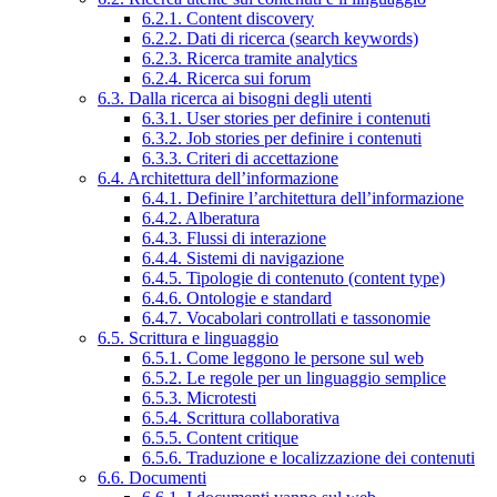
6.2.1. Content discovery
6.2.2. Dati di ricerca (search keywords)
6.2.3. Ricerca tramite analytics
6.2.4. Ricerca sui forum
6.3. Dalla ricerca ai bisogni degli utenti
6.3.1. User stories per definire i contenuti
6.3.2. Job stories per definire i contenuti
6.3.3. Criteri di accettazione
6.4. Architettura dell’informazione
6.4.1. Definire l’architettura dell’informazione
6.4.2. Alberatura
6.4.3. Flussi di interazione
6.4.4. Sistemi di navigazione
6.4.5. Tipologie di contenuto (content type)
6.4.6. Ontologie e standard
6.4.7. Vocabolari controllati e tassonomie
6.5. Scrittura e linguaggio
6.5.1. Come leggono le persone sul web
6.5.2. Le regole per un linguaggio semplice
6.5.3. Microtesti
6.5.4. Scrittura collaborativa
6.5.5. Content critique
6.5.6. Traduzione e localizzazione dei contenuti
6.6. Documenti