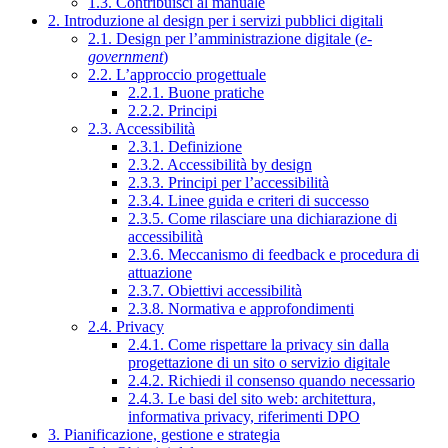
1.3. Contribuisci al manuale
2. Introduzione al design per i servizi pubblici digitali
2.1. Design per l’amministrazione digitale (
e-
government
)
2.2. L’approccio progettuale
2.2.1. Buone pratiche
2.2.2. Principi
2.3. Accessibilità
2.3.1. Definizione
2.3.2. Accessibilità by design
2.3.3. Principi per l’accessibilità
2.3.4. Linee guida e criteri di successo
2.3.5. Come rilasciare una dichiarazione di
accessibilità
2.3.6. Meccanismo di feedback e procedura di
attuazione
2.3.7. Obiettivi accessibilità
2.3.8. Normativa e approfondimenti
2.4. Privacy
2.4.1. Come rispettare la privacy sin dalla
progettazione di un sito o servizio digitale
2.4.2. Richiedi il consenso quando necessario
2.4.3. Le basi del sito web: architettura,
informativa privacy, riferimenti DPO
3. Pianificazione, gestione e strategia