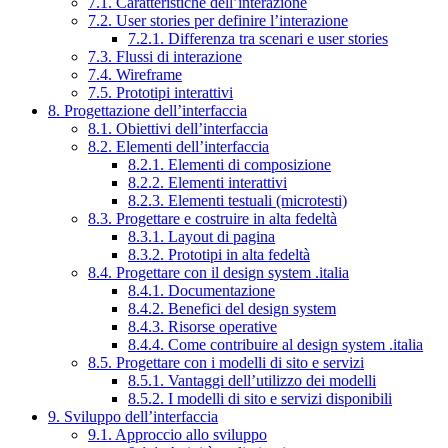
7.1. Caratteristiche dell’interazione
7.2. User stories per definire l’interazione
7.2.1. Differenza tra scenari e user stories
7.3. Flussi di interazione
7.4. Wireframe
7.5. Prototipi interattivi
8. Progettazione dell’interfaccia
8.1. Obiettivi dell’interfaccia
8.2. Elementi dell’interfaccia
8.2.1. Elementi di composizione
8.2.2. Elementi interattivi
8.2.3. Elementi testuali (microtesti)
8.3. Progettare e costruire in alta fedeltà
8.3.1. Layout di pagina
8.3.2. Prototipi in alta fedeltà
8.4. Progettare con il design system .italia
8.4.1. Documentazione
8.4.2. Benefici del design system
8.4.3. Risorse operative
8.4.4. Come contribuire al design system .italia
8.5. Progettare con i modelli di sito e servizi
8.5.1. Vantaggi dell’utilizzo dei modelli
8.5.2. I modelli di sito e servizi disponibili
9. Sviluppo dell’interfaccia
9.1. Approccio allo sviluppo