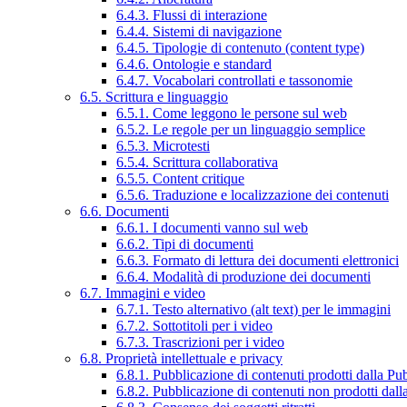
6.4.3. Flussi di interazione
6.4.4. Sistemi di navigazione
6.4.5. Tipologie di contenuto (content type)
6.4.6. Ontologie e standard
6.4.7. Vocabolari controllati e tassonomie
6.5. Scrittura e linguaggio
6.5.1. Come leggono le persone sul web
6.5.2. Le regole per un linguaggio semplice
6.5.3. Microtesti
6.5.4. Scrittura collaborativa
6.5.5. Content critique
6.5.6. Traduzione e localizzazione dei contenuti
6.6. Documenti
6.6.1. I documenti vanno sul web
6.6.2. Tipi di documenti
6.6.3. Formato di lettura dei documenti elettronici
6.6.4. Modalità di produzione dei documenti
6.7. Immagini e video
6.7.1. Testo alternativo (alt text) per le immagini
6.7.2. Sottotitoli per i video
6.7.3. Trascrizioni per i video
6.8. Proprietà intellettuale e privacy
6.8.1. Pubblicazione di contenuti prodotti dalla P
6.8.2. Pubblicazione di contenuti non prodotti dal