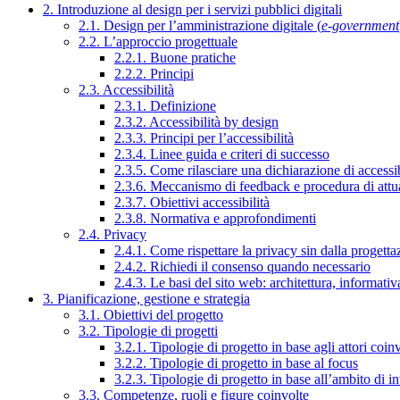
2. Introduzione al design per i servizi pubblici digitali
2.1. Design per l’amministrazione digitale (
e-government
2.2. L’approccio progettuale
2.2.1. Buone pratiche
2.2.2. Principi
2.3. Accessibilità
2.3.1. Definizione
2.3.2. Accessibilità by design
2.3.3. Principi per l’accessibilità
2.3.4. Linee guida e criteri di successo
2.3.5. Come rilasciare una dichiarazione di accessib
2.3.6. Meccanismo di feedback e procedura di attu
2.3.7. Obiettivi accessibilità
2.3.8. Normativa e approfondimenti
2.4. Privacy
2.4.1. Come rispettare la privacy sin dalla progettaz
2.4.2. Richiedi il consenso quando necessario
2.4.3. Le basi del sito web: architettura, informati
3. Pianificazione, gestione e strategia
3.1. Obiettivi del progetto
3.2. Tipologie di progetti
3.2.1. Tipologie di progetto in base agli attori coinv
3.2.2. Tipologie di progetto in base al focus
3.2.3. Tipologie di progetto in base all’ambito di i
3.3. Competenze, ruoli e figure coinvolte