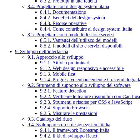
8.3.2. Prototipi in alta fedeltà
8.4. Progettare con il design system .italia
8.4.1. Documentazione
8.4.2. Benefici del design system
8.4.3. Risorse operative
8.4.4. Come contribuire al design system .italia
8.5. Progettare con i modelli di sito e servizi
8.5.1. Vantaggi dell’utilizzo dei modelli
8.5.2. I modelli di sito e servizi disponibili
9. Sviluppo dell’interfaccia
9.1. Approccio allo sviluppo
9.1.1. Attività preliminari
9.1.2. Web design responsivo e accessibile
9.1.3. Mobile first
9.1.4. Progressive enhancement e Graceful degrad
9.2. Strumenti di supporto allo sviluppo del software
9.2.1. Feature detection
9.2.2. Verificare le feature disponibili con Can I us
9.2.3. Strumenti e risorse per CSS e JavaScript
9.2.4. Supporto browser
9.2.5. Misurare le prestazioni
9.3. Catalogo del riuso
9.4. Sviluppare con il design system .italia
9.4.1. Il framework Bootstrap Italia
9.4.2. Il kit di sviluppo React