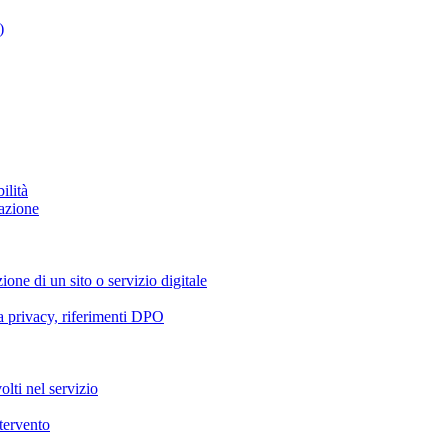
)
ilità
azione
ione di un sito o servizio digitale
va privacy, riferimenti DPO
olti nel servizio
ntervento