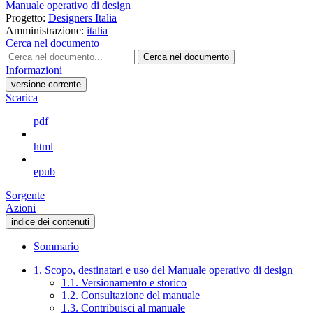
Manuale operativo di design
Progetto:
Designers Italia
Amministrazione:
italia
Cerca nel documento
Cerca nel documento
Informazioni
versione-corrente
Scarica
pdf
html
epub
Sorgente
Azioni
indice dei contenuti
Sommario
1. Scopo, destinatari e uso del Manuale operativo di design
1.1. Versionamento e storico
1.2. Consultazione del manuale
1.3. Contribuisci al manuale