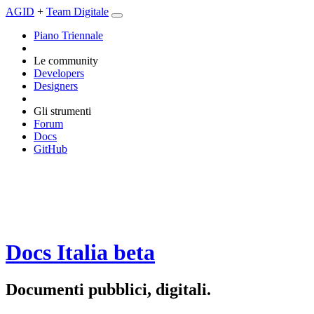
AGID
+
Team Digitale
Piano Triennale
Le community
Developers
Designers
Gli strumenti
Forum
Docs
GitHub
Docs Italia
beta
Documenti pubblici, digitali.