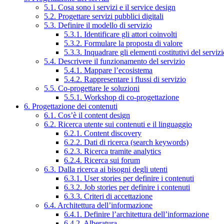
5.1. Cosa sono i servizi e il service design
5.2. Progettare servizi pubblici digitali
5.3. Definire il modello di servizio
5.3.1. Identificare gli attori coinvolti
5.3.2. Formulare la proposta di valore
5.3.3. Inquadrare gli elementi costitutivi del serviz
5.4. Descrivere il funzionamento del servizio
5.4.1. Mappare l’ecosistema
5.4.2. Rappresentare i flussi di servizio
5.5. Co-progettare le soluzioni
5.5.1. Workshop di co-progettazione
6. Progettazione dei contenuti
6.1. Cos’è il content design
6.2. Ricerca utente sui contenuti e il linguaggio
6.2.1. Content discovery
6.2.2. Dati di ricerca (search keywords)
6.2.3. Ricerca tramite analytics
6.2.4. Ricerca sui forum
6.3. Dalla ricerca ai bisogni degli utenti
6.3.1. User stories per definire i contenuti
6.3.2. Job stories per definire i contenuti
6.3.3. Criteri di accettazione
6.4. Architettura dell’informazione
6.4.1. Definire l’architettura dell’informazione
6.4.2. Alberatura