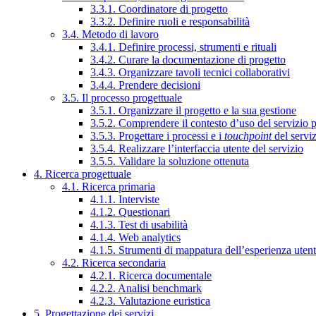
3.3.1. Coordinatore di progetto
3.3.2. Definire ruoli e responsabilità
3.4. Metodo di lavoro
3.4.1. Definire processi, strumenti e rituali
3.4.2. Curare la documentazione di progetto
3.4.3. Organizzare tavoli tecnici collaborativi
3.4.4. Prendere decisioni
3.5. Il processo progettuale
3.5.1. Organizzare il progetto e la sua gestione
3.5.2. Comprendere il contesto d’uso del servizio 
3.5.3. Progettare i processi e i
touchpoint
del servi
3.5.4. Realizzare l’interfaccia utente del servizio
3.5.5. Validare la soluzione ottenuta
4. Ricerca progettuale
4.1. Ricerca primaria
4.1.1. Interviste
4.1.2. Questionari
4.1.3. Test di usabilità
4.1.4. Web analytics
4.1.5. Strumenti di mappatura dell’esperienza uten
4.2. Ricerca secondaria
4.2.1. Ricerca documentale
4.2.2. Analisi benchmark
4.2.3. Valutazione euristica
5. Progettazione dei servizi