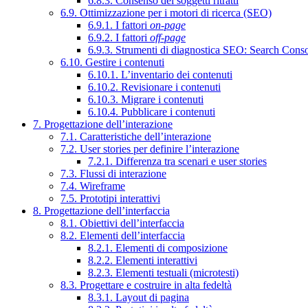
6.8.3. Consenso dei soggetti ritratti
6.9. Ottimizzazione per i motori di ricerca (SEO)
6.9.1. I fattori
on-page
6.9.2. I fattori
off-page
6.9.3. Strumenti di diagnostica SEO: Search Cons
6.10. Gestire i contenuti
6.10.1. L’inventario dei contenuti
6.10.2. Revisionare i contenuti
6.10.3. Migrare i contenuti
6.10.4. Pubblicare i contenuti
7. Progettazione dell’interazione
7.1. Caratteristiche dell’interazione
7.2. User stories per definire l’interazione
7.2.1. Differenza tra scenari e user stories
7.3. Flussi di interazione
7.4. Wireframe
7.5. Prototipi interattivi
8. Progettazione dell’interfaccia
8.1. Obiettivi dell’interfaccia
8.2. Elementi dell’interfaccia
8.2.1. Elementi di composizione
8.2.2. Elementi interattivi
8.2.3. Elementi testuali (microtesti)
8.3. Progettare e costruire in alta fedeltà
8.3.1. Layout di pagina