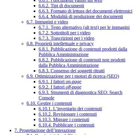
6.6.1. I documenti vanno sul web
6.6.2. Tipi di documenti
6.6.3. Formato di lettura dei documenti elettronici
6.6.4. Modalità di produzione dei documenti
6.7. Immagini e video
6.7.1. Testo alternativo (alt text) per le immagini
6.7.2. Sottotitoli per i video
6.7.3. Trascrizioni per i video
6.8. Proprietà intellettuale e privacy
6.8.1. Pubblicazione di contenuti prodotti dalla
Pubblica Amministrazione
6.8.2. Pubblicazione di contenuti non prodotti
dalla Pubblica Amministrazione
6.8.3. Consenso dei soggetti ritratti
6.9. Ottimizzazione per i motori di ricerca (SEO)
6.9.1. I fattori
on-page
6.9.2. I fattori
off-page
6.9.3. Strumenti di diagnostica SEO: Search
Console
6.10. Gestire i contenuti
6.10.1. L’inventario dei contenuti
6.10.2. Revisionare i contenuti
6.10.3. Migrare i contenuti
6.10.4. Pubblicare i contenuti
7. Progettazione dell’interazione