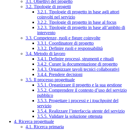
3.1. Obiettivi del progetto
3.2. Tipologie di progetti
3.2.1. Tipologie di progetto in base agli attori
coinvolti nel servizio
3.2.2. Tipologie di progetto in base al focus
3.2.3. Tipologie di progetto in base all’ambito di
intervento
3.3. Competenze, ruoli e figure coinvolte
3.3.1. Coordinatore di progetto
3.3.2. Definire ruoli e responsabilità
3.4. Metodo di lavoro
3.4.1. Definire processi, strumenti e rituali
3.4.2. Curare la documentazione di progetto
3.4.3. Organizzare tavoli tecnici collaborativi
3.4.4. Prendere decisioni
3.5. Il processo progettuale
3.5.1. Organizzare il progetto e la sua gestione
3.5.2. Comprendere il contesto d’uso del servizio
pubblico
3.5.3. Progettare i processi e i
touchpoint
del
servizio
3.5.4. Realizzare l’interfaccia utente del servizio
3.5.5. Validare la soluzione ottenuta
4. Ricerca progettuale
4.1. Ricerca primaria