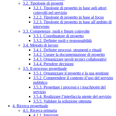
3.2. Tipologie di progetti
3.2.1. Tipologie di progetto in base agli attori
coinvolti nel servizio
3.2.2. Tipologie di progetto in base al focus
3.2.3. Tipologie di progetto in base all’ambito di
intervento
3.3. Competenze, ruoli e figure coinvolte
3.3.1. Coordinatore di progetto
3.3.2. Definire ruoli e responsabilità
3.4. Metodo di lavoro
3.4.1. Definire processi, strumenti e rituali
3.4.2. Curare la documentazione di progetto
3.4.3. Organizzare tavoli tecnici collaborativi
3.4.4. Prendere decisioni
3.5. Il processo progettuale
3.5.1. Organizzare il progetto e la sua gestione
3.5.2. Comprendere il contesto d’uso del servizio
pubblico
3.5.3. Progettare i processi e i
touchpoint
del
servizio
3.5.4. Realizzare l’interfaccia utente del servizio
3.5.5. Validare la soluzione ottenuta
4. Ricerca progettuale
4.1. Ricerca primaria
4.1.1. Interviste