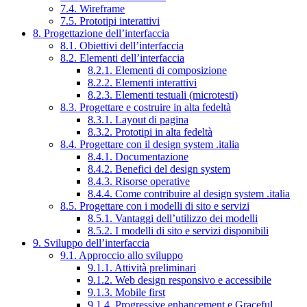
7.4. Wireframe
7.5. Prototipi interattivi
8. Progettazione dell’interfaccia
8.1. Obiettivi dell’interfaccia
8.2. Elementi dell’interfaccia
8.2.1. Elementi di composizione
8.2.2. Elementi interattivi
8.2.3. Elementi testuali (microtesti)
8.3. Progettare e costruire in alta fedeltà
8.3.1. Layout di pagina
8.3.2. Prototipi in alta fedeltà
8.4. Progettare con il design system .italia
8.4.1. Documentazione
8.4.2. Benefici del design system
8.4.3. Risorse operative
8.4.4. Come contribuire al design system .italia
8.5. Progettare con i modelli di sito e servizi
8.5.1. Vantaggi dell’utilizzo dei modelli
8.5.2. I modelli di sito e servizi disponibili
9. Sviluppo dell’interfaccia
9.1. Approccio allo sviluppo
9.1.1. Attività preliminari
9.1.2. Web design responsivo e accessibile
9.1.3. Mobile first
9.1.4. Progressive enhancement e Graceful