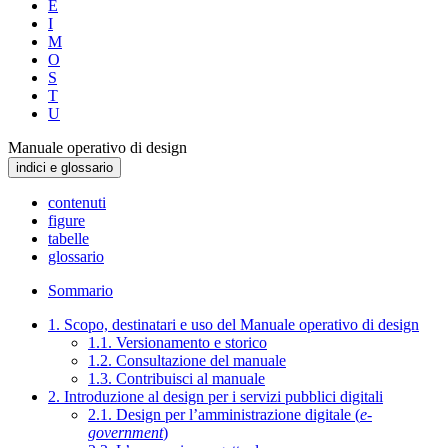
E
I
M
O
S
T
U
Manuale operativo di design
indici e glossario
contenuti
figure
tabelle
glossario
Sommario
1. Scopo, destinatari e uso del Manuale operativo di design
1.1. Versionamento e storico
1.2. Consultazione del manuale
1.3. Contribuisci al manuale
2. Introduzione al design per i servizi pubblici digitali
2.1. Design per l’amministrazione digitale (
e-
government
)