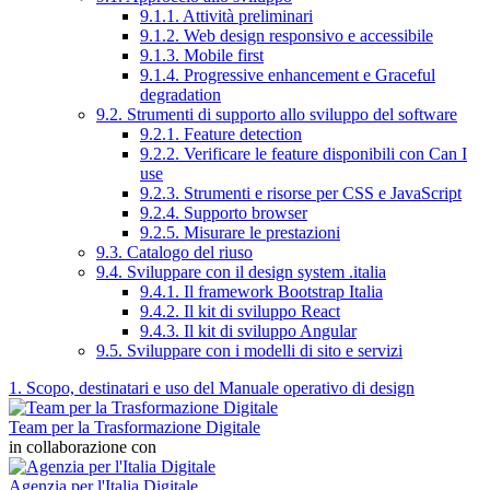
9.1.1. Attività preliminari
9.1.2. Web design responsivo e accessibile
9.1.3. Mobile first
9.1.4. Progressive enhancement e Graceful
degradation
9.2. Strumenti di supporto allo sviluppo del software
9.2.1. Feature detection
9.2.2. Verificare le feature disponibili con Can I
use
9.2.3. Strumenti e risorse per CSS e JavaScript
9.2.4. Supporto browser
9.2.5. Misurare le prestazioni
9.3. Catalogo del riuso
9.4. Sviluppare con il design system .italia
9.4.1. Il framework Bootstrap Italia
9.4.2. Il kit di sviluppo React
9.4.3. Il kit di sviluppo Angular
9.5. Sviluppare con i modelli di sito e servizi
1. Scopo, destinatari e uso del Manuale operativo di design
Team per la Trasformazione Digitale
in collaborazione con
Agenzia per l'Italia Digitale