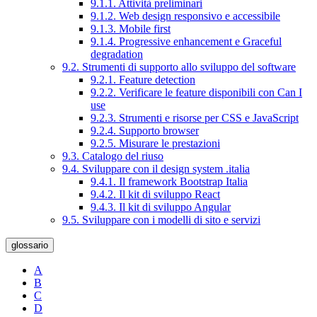
9.1.1. Attività preliminari
9.1.2. Web design responsivo e accessibile
9.1.3. Mobile first
9.1.4. Progressive enhancement e Graceful
degradation
9.2. Strumenti di supporto allo sviluppo del software
9.2.1. Feature detection
9.2.2. Verificare le feature disponibili con Can I
use
9.2.3. Strumenti e risorse per CSS e JavaScript
9.2.4. Supporto browser
9.2.5. Misurare le prestazioni
9.3. Catalogo del riuso
9.4. Sviluppare con il design system .italia
9.4.1. Il framework Bootstrap Italia
9.4.2. Il kit di sviluppo React
9.4.3. Il kit di sviluppo Angular
9.5. Sviluppare con i modelli di sito e servizi
glossario
A
B
C
D