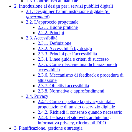
1.3. Contribuisci al manuale
2. Introduzione al design per i servizi pubblici digitali
2.1. Design per l’amministrazione digitale (
e-
government
)
2.2. L’approccio progettuale
2.2.1. Buone pratiche
2.2.2. Principi
2.3. Accessibilità
2.3.1. Definizione
2.3.2. Accessibilità by design
2.3.3. Principi per l’accessibilità
2.3.4. Linee guida e criteri di successo
2.3.5. Come rilasciare una dichiarazione di
accessibilità
2.3.6. Meccanismo di feedback e procedura di
attuazione
2.3.7. Obiettivi accessibilità
2.3.8. Normativa e approfondimenti
2.4. Privacy
2.4.1. Come rispettare la privacy sin dalla
progettazione di un sito o servizio digitale
2.4.2. Richiedi il consenso quando necessario
2.4.3. Le basi del sito web: architettura,
informativa privacy, riferimenti DPO
3. Pianificazione, gestione e strategia