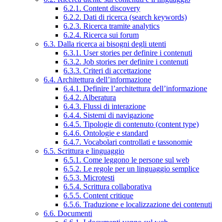
6.2.1. Content discovery
6.2.2. Dati di ricerca (search keywords)
6.2.3. Ricerca tramite analytics
6.2.4. Ricerca sui forum
6.3. Dalla ricerca ai bisogni degli utenti
6.3.1. User stories per definire i contenuti
6.3.2. Job stories per definire i contenuti
6.3.3. Criteri di accettazione
6.4. Architettura dell’informazione
6.4.1. Definire l’architettura dell’informazione
6.4.2. Alberatura
6.4.3. Flussi di interazione
6.4.4. Sistemi di navigazione
6.4.5. Tipologie di contenuto (content type)
6.4.6. Ontologie e standard
6.4.7. Vocabolari controllati e tassonomie
6.5. Scrittura e linguaggio
6.5.1. Come leggono le persone sul web
6.5.2. Le regole per un linguaggio semplice
6.5.3. Microtesti
6.5.4. Scrittura collaborativa
6.5.5. Content critique
6.5.6. Traduzione e localizzazione dei contenuti
6.6. Documenti