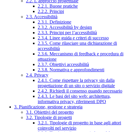
2.2. L’approccio progettuale
2.2.1. Buone pratiche
2.2.2. Principi
2.3. Accessibilità
2.3.1. Definizione
2.3.2. Accessibilità by design
2.3.3. Principi per l’accessibilità
2.3.4. Linee guida e criteri di successo
2.3.5. Come rilasciare una dichiarazione di
accessibilità
2.3.6. Meccanismo di feedback e procedura di
attuazione
2.3.7. Obiettivi accessibilità
2.3.8. Normativa e approfondimenti
2.4. Privacy
2.4.1. Come rispettare la privacy sin dalla
progettazione di un sito o servizio digitale
2.4.2. Richiedi il consenso quando necessario
2.4.3. Le basi del sito web: architettura,
informativa privacy, riferimenti DPO
3. Pianificazione, gestione e strategia
3.1. Obiettivi del progetto
3.2. Tipologie di progetti
3.2.1. Tipologie di progetto in base agli attori
coinvolti nel servizio