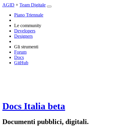
AGID
+
Team Digitale
Piano Triennale
Le community
Developers
Designers
Gli strumenti
Forum
Docs
GitHub
Docs Italia
beta
Documenti pubblici, digitali.