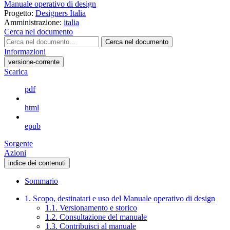
Manuale operativo di design
Progetto:
Designers Italia
Amministrazione:
italia
Cerca nel documento
Cerca nel documento
Informazioni
versione-corrente
Scarica
pdf
html
epub
Sorgente
Azioni
indice dei contenuti
Sommario
1. Scopo, destinatari e uso del Manuale operativo di design
1.1. Versionamento e storico
1.2. Consultazione del manuale
1.3. Contribuisci al manuale