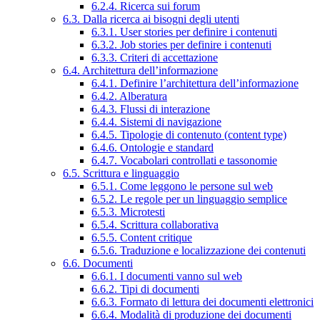
6.2.4. Ricerca sui forum
6.3. Dalla ricerca ai bisogni degli utenti
6.3.1. User stories per definire i contenuti
6.3.2. Job stories per definire i contenuti
6.3.3. Criteri di accettazione
6.4. Architettura dell’informazione
6.4.1. Definire l’architettura dell’informazione
6.4.2. Alberatura
6.4.3. Flussi di interazione
6.4.4. Sistemi di navigazione
6.4.5. Tipologie di contenuto (content type)
6.4.6. Ontologie e standard
6.4.7. Vocabolari controllati e tassonomie
6.5. Scrittura e linguaggio
6.5.1. Come leggono le persone sul web
6.5.2. Le regole per un linguaggio semplice
6.5.3. Microtesti
6.5.4. Scrittura collaborativa
6.5.5. Content critique
6.5.6. Traduzione e localizzazione dei contenuti
6.6. Documenti
6.6.1. I documenti vanno sul web
6.6.2. Tipi di documenti
6.6.3. Formato di lettura dei documenti elettronici
6.6.4. Modalità di produzione dei documenti