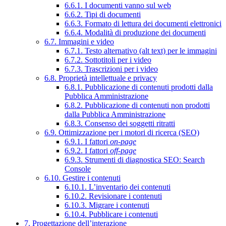
6.6.1. I documenti vanno sul web
6.6.2. Tipi di documenti
6.6.3. Formato di lettura dei documenti elettronici
6.6.4. Modalità di produzione dei documenti
6.7. Immagini e video
6.7.1. Testo alternativo (alt text) per le immagini
6.7.2. Sottotitoli per i video
6.7.3. Trascrizioni per i video
6.8. Proprietà intellettuale e privacy
6.8.1. Pubblicazione di contenuti prodotti dalla
Pubblica Amministrazione
6.8.2. Pubblicazione di contenuti non prodotti
dalla Pubblica Amministrazione
6.8.3. Consenso dei soggetti ritratti
6.9. Ottimizzazione per i motori di ricerca (SEO)
6.9.1. I fattori
on-page
6.9.2. I fattori
off-page
6.9.3. Strumenti di diagnostica SEO: Search
Console
6.10. Gestire i contenuti
6.10.1. L’inventario dei contenuti
6.10.2. Revisionare i contenuti
6.10.3. Migrare i contenuti
6.10.4. Pubblicare i contenuti
7. Progettazione dell’interazione