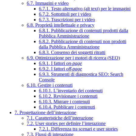
6.7. Immagini e video
6.7.1. Testo alternativo (alt text) per le immagini
6.7.2. Sottotitoli per i video
6.7.3. Trascrizioni per i video
6.8. Proprietà intellettuale e privacy
6.8.1. Pubblicazione di contenuti prodotti dalla
Pubblica Amministrazione
6.8.2. Pubblicazione di contenuti non prodotti
dalla Pubblica Amministrazione
6.8.3. Consenso dei soggetti ritratti
6.9. Ottimizzazione per i motori di ricerca (SEO)
6.9.1. I fattori
on-page
6.9.2. I fattori
off-page
6.9.3. Strumenti di diagnostica SEO: Search
Console
6.10. Gestire i contenuti
6.10.1. L’inventario dei contenuti
6.10.2. Revisionare i contenuti
6.10.3. Migrare i contenuti
6.10.4. Pubblicare i contenuti
7. Progettazione dell’interazione
7.1. Caratteristiche dell’interazione
7.2. User stories per definire l’interazione
7.2.1. Differenza tra scenari e user stories
7.3. Flussi di interazione