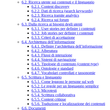
6.2. Ricerca utente sui contenuti e il linguaggio
6.2.1. Content discovery
6.2.2. Dati di ricerca (search keywords)
6.2.3. Ricerca tramite analytics
6.2.4. Ricerca sui forum
6.3. Dalla ricerca ai bisogni degli utenti
6.3.1. User stories per definire i contenuti
6.3.2. Job stories per definire i contenuti
6.3.3. Criteri di accettazione
6.4. Architettura dell’informazione
6.4.1. Definire l’architettura dell’informazione
6.4.2. Alberatura
6.4.3. Flussi di interazione
6.4.4. Sistemi di navigazione
6.4.5. Tipologie di contenuto (content type)
6.4.6. Ontologie e standard
6.4.7. Vocabolari controllati e tassonomie
6.5. Scrittura e linguaggio
6.5.1. Come leggono le persone sul web
6.5.2. Le regole per un linguaggio semplice
6.5.3. Microtesti
6.5.4. Scrittura collaborativa
6.5.5. Content critique
6.5.6. Traduzione e localizzazione dei contenuti
6.6. Documenti