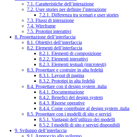
7.1. Caratteristiche dell’interazione
7.2. User stories per definire l’interazione
7.2.1. Differenza tra scenari e user stories
7.3. Flussi di interazione
7.4. Wireframe
7.5. Prototipi interattivi
8. Progettazione dell’interfaccia
8.1. Obiettivi dell’interfaccia
8.2. Elementi dell’interfaccia
8.2.1. Elementi di composizione
8.2.2. Elementi interattivi
8.2.3. Elementi testuali (microtesti)
8.3. Progettare e costruire in alta fedeltà
8.3.1. Layout di pagina
8.3.2. Prototipi in alta fedeltà
8.4. Progettare con il design system .italia
8.4.1. Documentazione
8.4.2. Benefici del design system
8.4.3. Risorse operative
8.4.4. Come contribuire al design system .italia
8.5. Progettare con i modelli di sito e servizi
8.5.1. Vantaggi dell’utilizzo dei modelli
8.5.2. I modelli di sito e servizi disponibili
9. Sviluppo dell’interfaccia
9.1. Approccio allo sviluppo