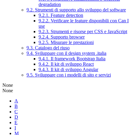
degradation
9.2. Strumenti di supporto allo sviluppo del software
9.2.1. Feature detection
9.2.2. Verificare le feature disponibili con Can I
use
9.2.3. Strumenti e risorse per CSS e JavaScript
9.2.4. Supporto browser
9.2.5. Misurare le prestazioni
9.3. Catalogo del riuso
9.4. Sviluppare con il design system .italia
9.4.1. Il framework Bootstrap Italia
9.4.2. Il kit di sviluppo React
9.4.3. Il kit di sviluppo Angular
9.5. Sviluppare con i modelli di sito e servizi
None
None
A
B
C
D
E
I
M