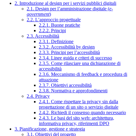
2. Introduzione al design per i servizi pubblici digitali
2.1. Design per l’amministrazione digitale (
e-
government
)
2.2. L’approccio progettuale
2.2.1. Buone pratiche
2.2.2. Principi
2.3. Accessibilità
2.3.1. Definizione
2.3.2. Accessibilità by design
2.3.3. Principi per l’accessibilità
2.3.4. Linee guida e criteri di successo
2.3.5. Come rilasciare una dichiarazione di
accessibilità
2.3.6. Meccanismo di feedback e procedura di
attuazione
2.3.7. Obiettivi accessibilità
2.3.8. Normativa e approfondimenti
2.4. Privacy
2.4.1. Come rispettare la privacy sin dalla
progettazione di un sito o servizio digitale
2.4.2. Richiedi il consenso quando necessario
2.4.3. Le basi del sito web: architettura,
informativa privacy, riferimenti DPO
3. Pianificazione, gestione e strategia
3.1. Obiettivi del progetto