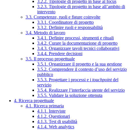
3.2.2. Tipologie di progetto in base al focus
3.2.3. Tipologie di progetto in base all’ambito di
intervento
3.3. Competenze, ruoli e figure coinvolte
3.3.1. Coordinatore di progetto
3.3.2. Definire ruoli e responsabilità
3.4. Metodo di lavoro
3.4.1. Definire processi, strumenti e rituali
3.4.2. Curare la documentazione di progetto
3.4.3. Organizzare tavoli tecnici collaborativi
3.4.4. Prendere decisioni
3.5. Il processo progettuale
3.5.1. Organizzare il progetto e la sua gestione
3.5.2. Comprendere il contesto d’uso del servizio
pubblico
3.5.3. Progettare i processi e i
touchpoint
del
servizio
3.5.4. Realizzare l’interfaccia utente del servizio
3.5.5. Validare la soluzione ottenuta
4. Ricerca progettuale
4.1. Ricerca primaria
4.1.1. Interviste
4.1.2. Questionari
4.1.3. Test di usabilità
4.1.4. Web analytics