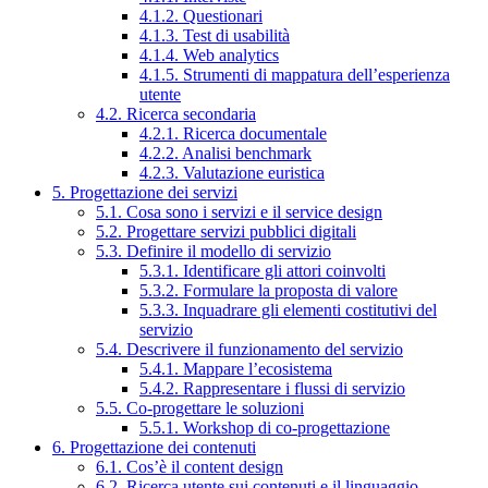
4.1.2. Questionari
4.1.3. Test di usabilità
4.1.4. Web analytics
4.1.5. Strumenti di mappatura dell’esperienza
utente
4.2. Ricerca secondaria
4.2.1. Ricerca documentale
4.2.2. Analisi benchmark
4.2.3. Valutazione euristica
5. Progettazione dei servizi
5.1. Cosa sono i servizi e il service design
5.2. Progettare servizi pubblici digitali
5.3. Definire il modello di servizio
5.3.1. Identificare gli attori coinvolti
5.3.2. Formulare la proposta di valore
5.3.3. Inquadrare gli elementi costitutivi del
servizio
5.4. Descrivere il funzionamento del servizio
5.4.1. Mappare l’ecosistema
5.4.2. Rappresentare i flussi di servizio
5.5. Co-progettare le soluzioni
5.5.1. Workshop di co-progettazione
6. Progettazione dei contenuti
6.1. Cos’è il content design
6.2. Ricerca utente sui contenuti e il linguaggio