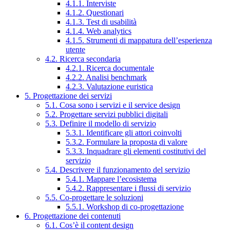
4.1.1. Interviste
4.1.2. Questionari
4.1.3. Test di usabilità
4.1.4. Web analytics
4.1.5. Strumenti di mappatura dell’esperienza
utente
4.2. Ricerca secondaria
4.2.1. Ricerca documentale
4.2.2. Analisi benchmark
4.2.3. Valutazione euristica
5. Progettazione dei servizi
5.1. Cosa sono i servizi e il service design
5.2. Progettare servizi pubblici digitali
5.3. Definire il modello di servizio
5.3.1. Identificare gli attori coinvolti
5.3.2. Formulare la proposta di valore
5.3.3. Inquadrare gli elementi costitutivi del
servizio
5.4. Descrivere il funzionamento del servizio
5.4.1. Mappare l’ecosistema
5.4.2. Rappresentare i flussi di servizio
5.5. Co-progettare le soluzioni
5.5.1. Workshop di co-progettazione
6. Progettazione dei contenuti
6.1. Cos’è il content design