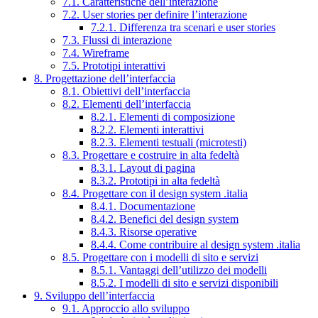
7.1. Caratteristiche dell’interazione
7.2. User stories per definire l’interazione
7.2.1. Differenza tra scenari e user stories
7.3. Flussi di interazione
7.4. Wireframe
7.5. Prototipi interattivi
8. Progettazione dell’interfaccia
8.1. Obiettivi dell’interfaccia
8.2. Elementi dell’interfaccia
8.2.1. Elementi di composizione
8.2.2. Elementi interattivi
8.2.3. Elementi testuali (microtesti)
8.3. Progettare e costruire in alta fedeltà
8.3.1. Layout di pagina
8.3.2. Prototipi in alta fedeltà
8.4. Progettare con il design system .italia
8.4.1. Documentazione
8.4.2. Benefici del design system
8.4.3. Risorse operative
8.4.4. Come contribuire al design system .italia
8.5. Progettare con i modelli di sito e servizi
8.5.1. Vantaggi dell’utilizzo dei modelli
8.5.2. I modelli di sito e servizi disponibili
9. Sviluppo dell’interfaccia
9.1. Approccio allo sviluppo