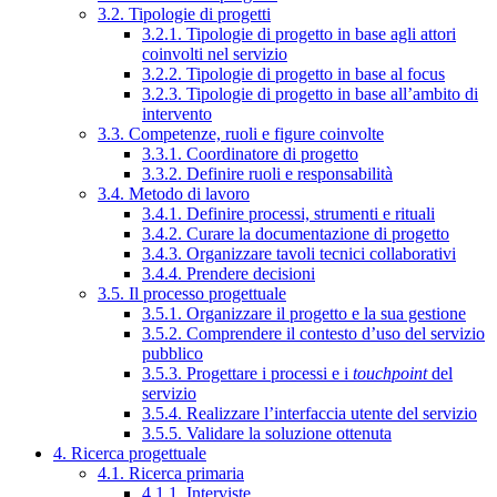
3.2. Tipologie di progetti
3.2.1. Tipologie di progetto in base agli attori
coinvolti nel servizio
3.2.2. Tipologie di progetto in base al focus
3.2.3. Tipologie di progetto in base all’ambito di
intervento
3.3. Competenze, ruoli e figure coinvolte
3.3.1. Coordinatore di progetto
3.3.2. Definire ruoli e responsabilità
3.4. Metodo di lavoro
3.4.1. Definire processi, strumenti e rituali
3.4.2. Curare la documentazione di progetto
3.4.3. Organizzare tavoli tecnici collaborativi
3.4.4. Prendere decisioni
3.5. Il processo progettuale
3.5.1. Organizzare il progetto e la sua gestione
3.5.2. Comprendere il contesto d’uso del servizio
pubblico
3.5.3. Progettare i processi e i
touchpoint
del
servizio
3.5.4. Realizzare l’interfaccia utente del servizio
3.5.5. Validare la soluzione ottenuta
4. Ricerca progettuale
4.1. Ricerca primaria
4.1.1. Interviste