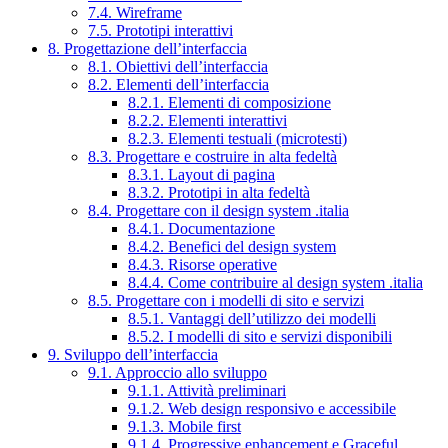
7.4. Wireframe
7.5. Prototipi interattivi
8. Progettazione dell’interfaccia
8.1. Obiettivi dell’interfaccia
8.2. Elementi dell’interfaccia
8.2.1. Elementi di composizione
8.2.2. Elementi interattivi
8.2.3. Elementi testuali (microtesti)
8.3. Progettare e costruire in alta fedeltà
8.3.1. Layout di pagina
8.3.2. Prototipi in alta fedeltà
8.4. Progettare con il design system .italia
8.4.1. Documentazione
8.4.2. Benefici del design system
8.4.3. Risorse operative
8.4.4. Come contribuire al design system .italia
8.5. Progettare con i modelli di sito e servizi
8.5.1. Vantaggi dell’utilizzo dei modelli
8.5.2. I modelli di sito e servizi disponibili
9. Sviluppo dell’interfaccia
9.1. Approccio allo sviluppo
9.1.1. Attività preliminari
9.1.2. Web design responsivo e accessibile
9.1.3. Mobile first
9.1.4. Progressive enhancement e Graceful