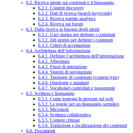
6.2. Ricerca utente sui contenuti e il linguaggio
6.2.1. Content discovery
6.2.2. Dati di ricerca (search keywords)
6.2.3. Ricerca tramite analytics
6.2.4. Ricerca sui forum
6.3. Dalla ricerca ai bisogni degli utenti
6.3.1. User stories per definire i contenuti
6.3.2. Job stories per definire i contenuti
6.3.3. Criteri di accettazione
6.4. Architettura dell’informazione
6.4.1. Definire l’architettura dell’informazione
6.4.2. Alberatura
6.4.3. Flussi di interazione
6.4.4. Sistemi di navigazione
6.4.5. Tipologie di contenuto (content type)
6.4.6. Ontologie e standard
6.4.7. Vocabolari controllati e tassonomie
6.5. Scrittura e linguaggio
6.5.1. Come leggono le persone sul web
6.5.2. Le regole per un linguaggio semplice
6.5.3. Microtesti
6.5.4. Scrittura collaborativa
6.5.5. Content critique
6.5.6. Traduzione e localizzazione dei contenuti
6.6. Documenti