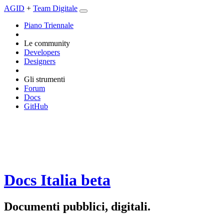
AGID
+
Team Digitale
Piano Triennale
Le community
Developers
Designers
Gli strumenti
Forum
Docs
GitHub
Docs Italia
beta
Documenti pubblici, digitali.