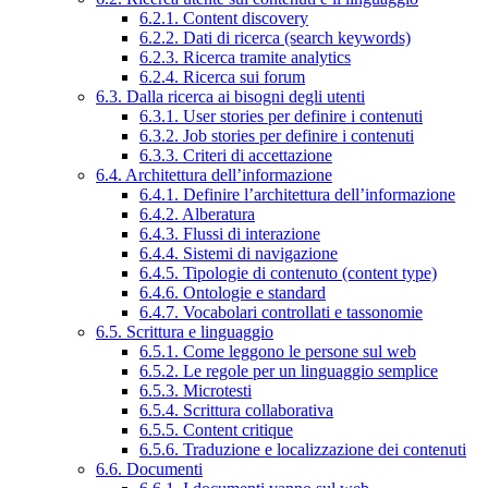
6.2.1. Content discovery
6.2.2. Dati di ricerca (search keywords)
6.2.3. Ricerca tramite analytics
6.2.4. Ricerca sui forum
6.3. Dalla ricerca ai bisogni degli utenti
6.3.1. User stories per definire i contenuti
6.3.2. Job stories per definire i contenuti
6.3.3. Criteri di accettazione
6.4. Architettura dell’informazione
6.4.1. Definire l’architettura dell’informazione
6.4.2. Alberatura
6.4.3. Flussi di interazione
6.4.4. Sistemi di navigazione
6.4.5. Tipologie di contenuto (content type)
6.4.6. Ontologie e standard
6.4.7. Vocabolari controllati e tassonomie
6.5. Scrittura e linguaggio
6.5.1. Come leggono le persone sul web
6.5.2. Le regole per un linguaggio semplice
6.5.3. Microtesti
6.5.4. Scrittura collaborativa
6.5.5. Content critique
6.5.6. Traduzione e localizzazione dei contenuti
6.6. Documenti