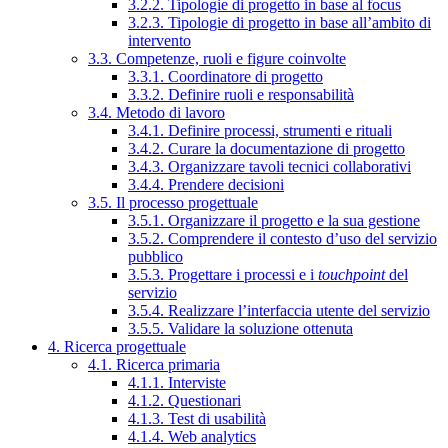
3.2.2. Tipologie di progetto in base al focus
3.2.3. Tipologie di progetto in base all’ambito di
intervento
3.3. Competenze, ruoli e figure coinvolte
3.3.1. Coordinatore di progetto
3.3.2. Definire ruoli e responsabilità
3.4. Metodo di lavoro
3.4.1. Definire processi, strumenti e rituali
3.4.2. Curare la documentazione di progetto
3.4.3. Organizzare tavoli tecnici collaborativi
3.4.4. Prendere decisioni
3.5. Il processo progettuale
3.5.1. Organizzare il progetto e la sua gestione
3.5.2. Comprendere il contesto d’uso del servizio
pubblico
3.5.3. Progettare i processi e i
touchpoint
del
servizio
3.5.4. Realizzare l’interfaccia utente del servizio
3.5.5. Validare la soluzione ottenuta
4. Ricerca progettuale
4.1. Ricerca primaria
4.1.1. Interviste
4.1.2. Questionari
4.1.3. Test di usabilità
4.1.4. Web analytics