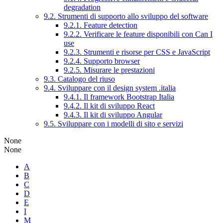
degradation
9.2. Strumenti di supporto allo sviluppo del software
9.2.1. Feature detection
9.2.2. Verificare le feature disponibili con Can I
use
9.2.3. Strumenti e risorse per CSS e JavaScript
9.2.4. Supporto browser
9.2.5. Misurare le prestazioni
9.3. Catalogo del riuso
9.4. Sviluppare con il design system .italia
9.4.1. Il framework Bootstrap Italia
9.4.2. Il kit di sviluppo React
9.4.3. Il kit di sviluppo Angular
9.5. Sviluppare con i modelli di sito e servizi
None
None
A
B
C
D
E
I
M