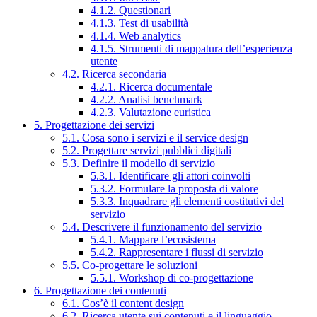
4.1.2. Questionari
4.1.3. Test di usabilità
4.1.4. Web analytics
4.1.5. Strumenti di mappatura dell’esperienza
utente
4.2. Ricerca secondaria
4.2.1. Ricerca documentale
4.2.2. Analisi benchmark
4.2.3. Valutazione euristica
5. Progettazione dei servizi
5.1. Cosa sono i servizi e il service design
5.2. Progettare servizi pubblici digitali
5.3. Definire il modello di servizio
5.3.1. Identificare gli attori coinvolti
5.3.2. Formulare la proposta di valore
5.3.3. Inquadrare gli elementi costitutivi del
servizio
5.4. Descrivere il funzionamento del servizio
5.4.1. Mappare l’ecosistema
5.4.2. Rappresentare i flussi di servizio
5.5. Co-progettare le soluzioni
5.5.1. Workshop di co-progettazione
6. Progettazione dei contenuti
6.1. Cos’è il content design
6.2. Ricerca utente sui contenuti e il linguaggio