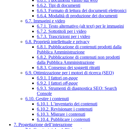
6.6.1. I documenti vanno sul web
6.6.2. Tipi di documenti
6.6.3. Formato di lettura dei documenti elettronici
6.6.4. Modalità di produzione dei documenti
6.7. Immagini e video
6.7.1. Testo alternativo (alt text) per le immagini
6.7.2. Sottotitoli per i video
6.7.3. Trascrizioni per i video
6.8. Proprietà intellettuale e privacy
6.8.1. Pubblicazione di contenuti prodotti dalla
Pubblica Amministrazione
6.8.2. Pubblicazione di contenuti non prodotti
dalla Pubblica Amministrazione
6.8.3. Consenso dei soggetti ritratti
6.9. Ottimizzazione per i motori di ricerca (SEO)
6.9.1. I fattori
on-page
6.9.2. I fattori
off-page
6.9.3. Strumenti di diagnostica SEO: Search
Console
6.10. Gestire i contenuti
6.10.1. L’inventario dei contenuti
6.10.2. Revisionare i contenuti
6.10.3. Migrare i contenuti
6.10.4. Pubblicare i contenuti
7. Progettazione dell’interazione