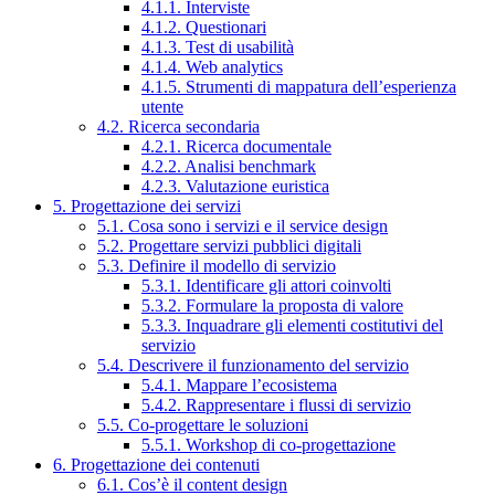
4.1.1. Interviste
4.1.2. Questionari
4.1.3. Test di usabilità
4.1.4. Web analytics
4.1.5. Strumenti di mappatura dell’esperienza
utente
4.2. Ricerca secondaria
4.2.1. Ricerca documentale
4.2.2. Analisi benchmark
4.2.3. Valutazione euristica
5. Progettazione dei servizi
5.1. Cosa sono i servizi e il service design
5.2. Progettare servizi pubblici digitali
5.3. Definire il modello di servizio
5.3.1. Identificare gli attori coinvolti
5.3.2. Formulare la proposta di valore
5.3.3. Inquadrare gli elementi costitutivi del
servizio
5.4. Descrivere il funzionamento del servizio
5.4.1. Mappare l’ecosistema
5.4.2. Rappresentare i flussi di servizio
5.5. Co-progettare le soluzioni
5.5.1. Workshop di co-progettazione
6. Progettazione dei contenuti
6.1. Cos’è il content design