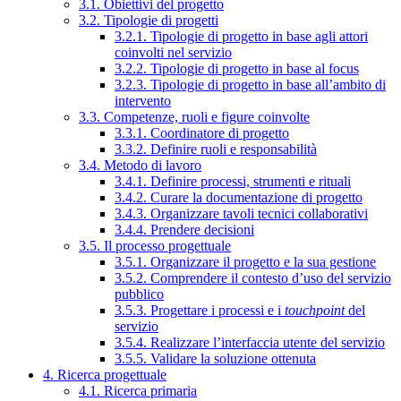
3.1. Obiettivi del progetto
3.2. Tipologie di progetti
3.2.1. Tipologie di progetto in base agli attori
coinvolti nel servizio
3.2.2. Tipologie di progetto in base al focus
3.2.3. Tipologie di progetto in base all’ambito di
intervento
3.3. Competenze, ruoli e figure coinvolte
3.3.1. Coordinatore di progetto
3.3.2. Definire ruoli e responsabilità
3.4. Metodo di lavoro
3.4.1. Definire processi, strumenti e rituali
3.4.2. Curare la documentazione di progetto
3.4.3. Organizzare tavoli tecnici collaborativi
3.4.4. Prendere decisioni
3.5. Il processo progettuale
3.5.1. Organizzare il progetto e la sua gestione
3.5.2. Comprendere il contesto d’uso del servizio
pubblico
3.5.3. Progettare i processi e i
touchpoint
del
servizio
3.5.4. Realizzare l’interfaccia utente del servizio
3.5.5. Validare la soluzione ottenuta
4. Ricerca progettuale
4.1. Ricerca primaria