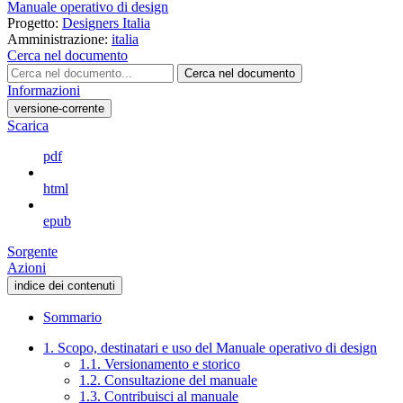
Manuale operativo di design
Progetto:
Designers Italia
Amministrazione:
italia
Cerca nel documento
Cerca nel documento
Informazioni
versione-corrente
Scarica
pdf
html
epub
Sorgente
Azioni
indice dei contenuti
Sommario
1. Scopo, destinatari e uso del Manuale operativo di design
1.1. Versionamento e storico
1.2. Consultazione del manuale
1.3. Contribuisci al manuale