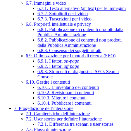
6.7. Immagini e video
6.7.1. Testo alternativo (alt text) per le immagini
6.7.2. Sottotitoli per i video
6.7.3. Trascrizioni per i video
6.8. Proprietà intellettuale e privacy
6.8.1. Pubblicazione di contenuti prodotti dalla
Pubblica Amministrazione
6.8.2. Pubblicazione di contenuti non prodotti
dalla Pubblica Amministrazione
6.8.3. Consenso dei soggetti ritratti
6.9. Ottimizzazione per i motori di ricerca (SEO)
6.9.1. I fattori
on-page
6.9.2. I fattori
off-page
6.9.3. Strumenti di diagnostica SEO: Search
Console
6.10. Gestire i contenuti
6.10.1. L’inventario dei contenuti
6.10.2. Revisionare i contenuti
6.10.3. Migrare i contenuti
6.10.4. Pubblicare i contenuti
7. Progettazione dell’interazione
7.1. Caratteristiche dell’interazione
7.2. User stories per definire l’interazione
7.2.1. Differenza tra scenari e user stories
7.3. Flussi di interazione