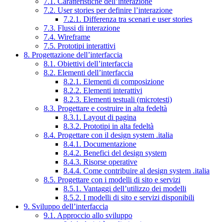
7.1. Caratteristiche dell’interazione
7.2. User stories per definire l’interazione
7.2.1. Differenza tra scenari e user stories
7.3. Flussi di interazione
7.4. Wireframe
7.5. Prototipi interattivi
8. Progettazione dell’interfaccia
8.1. Obiettivi dell’interfaccia
8.2. Elementi dell’interfaccia
8.2.1. Elementi di composizione
8.2.2. Elementi interattivi
8.2.3. Elementi testuali (microtesti)
8.3. Progettare e costruire in alta fedeltà
8.3.1. Layout di pagina
8.3.2. Prototipi in alta fedeltà
8.4. Progettare con il design system .italia
8.4.1. Documentazione
8.4.2. Benefici del design system
8.4.3. Risorse operative
8.4.4. Come contribuire al design system .italia
8.5. Progettare con i modelli di sito e servizi
8.5.1. Vantaggi dell’utilizzo dei modelli
8.5.2. I modelli di sito e servizi disponibili
9. Sviluppo dell’interfaccia
9.1. Approccio allo sviluppo