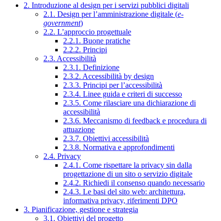
2. Introduzione al design per i servizi pubblici digitali
2.1. Design per l’amministrazione digitale (
e-
government
)
2.2. L’approccio progettuale
2.2.1. Buone pratiche
2.2.2. Principi
2.3. Accessibilità
2.3.1. Definizione
2.3.2. Accessibilità by design
2.3.3. Principi per l’accessibilità
2.3.4. Linee guida e criteri di successo
2.3.5. Come rilasciare una dichiarazione di
accessibilità
2.3.6. Meccanismo di feedback e procedura di
attuazione
2.3.7. Obiettivi accessibilità
2.3.8. Normativa e approfondimenti
2.4. Privacy
2.4.1. Come rispettare la privacy sin dalla
progettazione di un sito o servizio digitale
2.4.2. Richiedi il consenso quando necessario
2.4.3. Le basi del sito web: architettura,
informativa privacy, riferimenti DPO
3. Pianificazione, gestione e strategia
3.1. Obiettivi del progetto