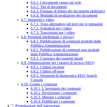
6.6.1. I documenti vanno sul web
6.6.2. Tipi di documenti
6.6.3. Formato di lettura dei documenti elettronici
6.6.4. Modalità di produzione dei documenti
6.7. Immagini e video
6.7.1. Testo alternativo (alt text) per le immagini
6.7.2. Sottotitoli per i video
6.7.3. Trascrizioni per i video
6.8. Proprietà intellettuale e privacy
6.8.1. Pubblicazione di contenuti prodotti dalla
Pubblica Amministrazione
6.8.2. Pubblicazione di contenuti non prodotti
dalla Pubblica Amministrazione
6.8.3. Consenso dei soggetti ritratti
6.9. Ottimizzazione per i motori di ricerca (SEO)
6.9.1. I fattori
on-page
6.9.2. I fattori
off-page
6.9.3. Strumenti di diagnostica SEO: Search
Console
6.10. Gestire i contenuti
6.10.1. L’inventario dei contenuti
6.10.2. Revisionare i contenuti
6.10.3. Migrare i contenuti
6.10.4. Pubblicare i contenuti
7. Progettazione dell’interazione