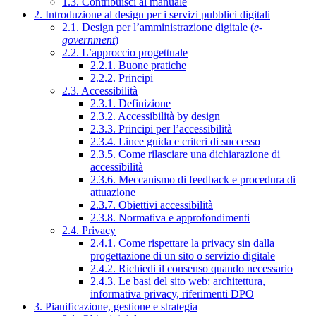
1.3. Contribuisci al manuale
2. Introduzione al design per i servizi pubblici digitali
2.1. Design per l’amministrazione digitale (
e-
government
)
2.2. L’approccio progettuale
2.2.1. Buone pratiche
2.2.2. Principi
2.3. Accessibilità
2.3.1. Definizione
2.3.2. Accessibilità by design
2.3.3. Principi per l’accessibilità
2.3.4. Linee guida e criteri di successo
2.3.5. Come rilasciare una dichiarazione di
accessibilità
2.3.6. Meccanismo di feedback e procedura di
attuazione
2.3.7. Obiettivi accessibilità
2.3.8. Normativa e approfondimenti
2.4. Privacy
2.4.1. Come rispettare la privacy sin dalla
progettazione di un sito o servizio digitale
2.4.2. Richiedi il consenso quando necessario
2.4.3. Le basi del sito web: architettura,
informativa privacy, riferimenti DPO
3. Pianificazione, gestione e strategia