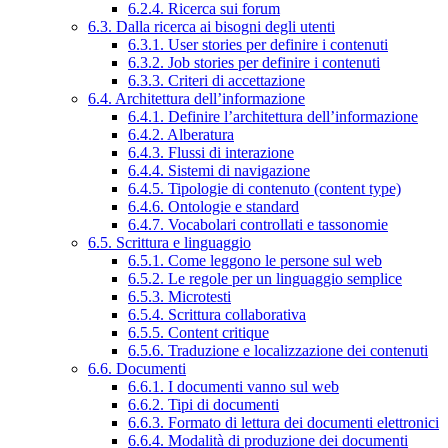
6.2.4. Ricerca sui forum
6.3. Dalla ricerca ai bisogni degli utenti
6.3.1. User stories per definire i contenuti
6.3.2. Job stories per definire i contenuti
6.3.3. Criteri di accettazione
6.4. Architettura dell’informazione
6.4.1. Definire l’architettura dell’informazione
6.4.2. Alberatura
6.4.3. Flussi di interazione
6.4.4. Sistemi di navigazione
6.4.5. Tipologie di contenuto (content type)
6.4.6. Ontologie e standard
6.4.7. Vocabolari controllati e tassonomie
6.5. Scrittura e linguaggio
6.5.1. Come leggono le persone sul web
6.5.2. Le regole per un linguaggio semplice
6.5.3. Microtesti
6.5.4. Scrittura collaborativa
6.5.5. Content critique
6.5.6. Traduzione e localizzazione dei contenuti
6.6. Documenti
6.6.1. I documenti vanno sul web
6.6.2. Tipi di documenti
6.6.3. Formato di lettura dei documenti elettronici
6.6.4. Modalità di produzione dei documenti