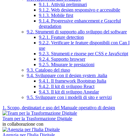
9.1.1. Attività preliminari
9.1.2. Web design responsivo e accessibile
9.1.3. Mobile first
9.1.4. Progressive enhancement e Graceful
degradation
9.2. Strumenti di supporto allo sviluppo del software
9.2.1. Feature detection
9.2.2. Verificare le feature disponibili con Can I
use
9.2.3. Strumenti e risorse per CSS e JavaScript
9.2.4. Supporto browser
9.2.5. Misurare le prestazioni
9.3. Catalogo del riuso
9.4. Sviluppare con il design system .italia
9.4.1. Il framework Bootstrap Italia
9.4.2. Il kit di sviluppo React
9.4.3. Il kit di sviluppo Angular
9.5. Sviluppare con i modelli di sito e servizi
1. Scopo, destinatari e uso del Manuale operativo di design
Team per la Trasformazione Digitale
in collaborazione con
Agenzia per l'Italia Digitale