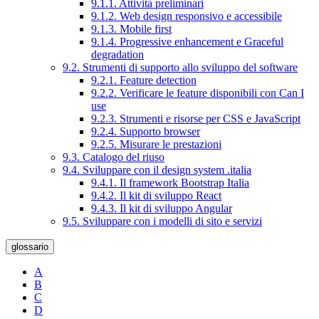
9.1.1. Attività preliminari
9.1.2. Web design responsivo e accessibile
9.1.3. Mobile first
9.1.4. Progressive enhancement e Graceful
degradation
9.2. Strumenti di supporto allo sviluppo del software
9.2.1. Feature detection
9.2.2. Verificare le feature disponibili con Can I
use
9.2.3. Strumenti e risorse per CSS e JavaScript
9.2.4. Supporto browser
9.2.5. Misurare le prestazioni
9.3. Catalogo del riuso
9.4. Sviluppare con il design system .italia
9.4.1. Il framework Bootstrap Italia
9.4.2. Il kit di sviluppo React
9.4.3. Il kit di sviluppo Angular
9.5. Sviluppare con i modelli di sito e servizi
glossario
A
B
C
D