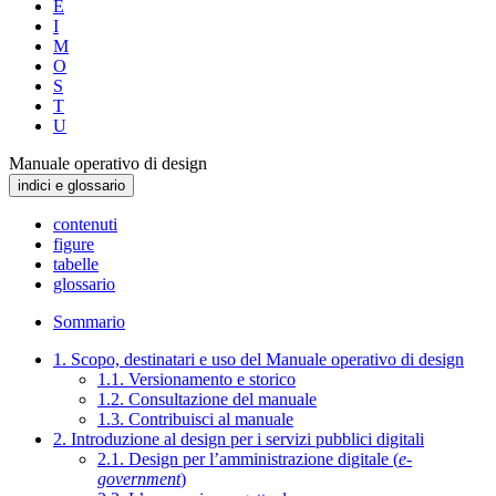
E
I
M
O
S
T
U
Manuale operativo di design
indici e glossario
contenuti
figure
tabelle
glossario
Sommario
1. Scopo, destinatari e uso del Manuale operativo di design
1.1. Versionamento e storico
1.2. Consultazione del manuale
1.3. Contribuisci al manuale
2. Introduzione al design per i servizi pubblici digitali
2.1. Design per l’amministrazione digitale (
e-
government
)