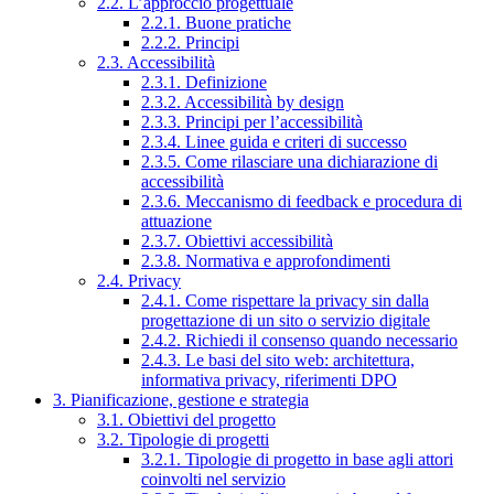
2.2. L’approccio progettuale
2.2.1. Buone pratiche
2.2.2. Principi
2.3. Accessibilità
2.3.1. Definizione
2.3.2. Accessibilità by design
2.3.3. Principi per l’accessibilità
2.3.4. Linee guida e criteri di successo
2.3.5. Come rilasciare una dichiarazione di
accessibilità
2.3.6. Meccanismo di feedback e procedura di
attuazione
2.3.7. Obiettivi accessibilità
2.3.8. Normativa e approfondimenti
2.4. Privacy
2.4.1. Come rispettare la privacy sin dalla
progettazione di un sito o servizio digitale
2.4.2. Richiedi il consenso quando necessario
2.4.3. Le basi del sito web: architettura,
informativa privacy, riferimenti DPO
3. Pianificazione, gestione e strategia
3.1. Obiettivi del progetto
3.2. Tipologie di progetti
3.2.1. Tipologie di progetto in base agli attori
coinvolti nel servizio