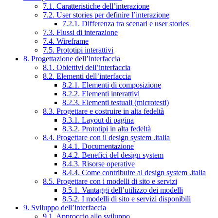
7.1. Caratteristiche dell’interazione
7.2. User stories per definire l’interazione
7.2.1. Differenza tra scenari e user stories
7.3. Flussi di interazione
7.4. Wireframe
7.5. Prototipi interattivi
8. Progettazione dell’interfaccia
8.1. Obiettivi dell’interfaccia
8.2. Elementi dell’interfaccia
8.2.1. Elementi di composizione
8.2.2. Elementi interattivi
8.2.3. Elementi testuali (microtesti)
8.3. Progettare e costruire in alta fedeltà
8.3.1. Layout di pagina
8.3.2. Prototipi in alta fedeltà
8.4. Progettare con il design system .italia
8.4.1. Documentazione
8.4.2. Benefici del design system
8.4.3. Risorse operative
8.4.4. Come contribuire al design system .italia
8.5. Progettare con i modelli di sito e servizi
8.5.1. Vantaggi dell’utilizzo dei modelli
8.5.2. I modelli di sito e servizi disponibili
9. Sviluppo dell’interfaccia
9.1. Approccio allo sviluppo