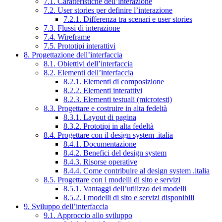
7.1. Caratteristiche dell’interazione
7.2. User stories per definire l’interazione
7.2.1. Differenza tra scenari e user stories
7.3. Flussi di interazione
7.4. Wireframe
7.5. Prototipi interattivi
8. Progettazione dell’interfaccia
8.1. Obiettivi dell’interfaccia
8.2. Elementi dell’interfaccia
8.2.1. Elementi di composizione
8.2.2. Elementi interattivi
8.2.3. Elementi testuali (microtesti)
8.3. Progettare e costruire in alta fedeltà
8.3.1. Layout di pagina
8.3.2. Prototipi in alta fedeltà
8.4. Progettare con il design system .italia
8.4.1. Documentazione
8.4.2. Benefici del design system
8.4.3. Risorse operative
8.4.4. Come contribuire al design system .italia
8.5. Progettare con i modelli di sito e servizi
8.5.1. Vantaggi dell’utilizzo dei modelli
8.5.2. I modelli di sito e servizi disponibili
9. Sviluppo dell’interfaccia
9.1. Approccio allo sviluppo