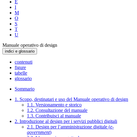
E
I
M
O
S
T
U
Manuale operativo di design
indici e glossario
contenuti
figure
tabelle
glossario
Sommario
1. Scopo, destinatari e uso del Manuale operativo di design
1.1. Versionamento e storico
1.2. Consultazione del manuale
1.3. Contribuisci al manuale
2. Introduzione al design per i servizi pubblici digitali
2.1. Design per l’amministrazione digitale (
e-
government
)