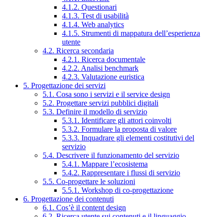
4.1.2. Questionari
4.1.3. Test di usabilità
4.1.4. Web analytics
4.1.5. Strumenti di mappatura dell’esperienza
utente
4.2. Ricerca secondaria
4.2.1. Ricerca documentale
4.2.2. Analisi benchmark
4.2.3. Valutazione euristica
5. Progettazione dei servizi
5.1. Cosa sono i servizi e il service design
5.2. Progettare servizi pubblici digitali
5.3. Definire il modello di servizio
5.3.1. Identificare gli attori coinvolti
5.3.2. Formulare la proposta di valore
5.3.3. Inquadrare gli elementi costitutivi del
servizio
5.4. Descrivere il funzionamento del servizio
5.4.1. Mappare l’ecosistema
5.4.2. Rappresentare i flussi di servizio
5.5. Co-progettare le soluzioni
5.5.1. Workshop di co-progettazione
6. Progettazione dei contenuti
6.1. Cos’è il content design
6.2. Ricerca utente sui contenuti e il linguaggio