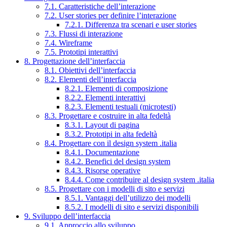
7.1. Caratteristiche dell’interazione
7.2. User stories per definire l’interazione
7.2.1. Differenza tra scenari e user stories
7.3. Flussi di interazione
7.4. Wireframe
7.5. Prototipi interattivi
8. Progettazione dell’interfaccia
8.1. Obiettivi dell’interfaccia
8.2. Elementi dell’interfaccia
8.2.1. Elementi di composizione
8.2.2. Elementi interattivi
8.2.3. Elementi testuali (microtesti)
8.3. Progettare e costruire in alta fedeltà
8.3.1. Layout di pagina
8.3.2. Prototipi in alta fedeltà
8.4. Progettare con il design system .italia
8.4.1. Documentazione
8.4.2. Benefici del design system
8.4.3. Risorse operative
8.4.4. Come contribuire al design system .italia
8.5. Progettare con i modelli di sito e servizi
8.5.1. Vantaggi dell’utilizzo dei modelli
8.5.2. I modelli di sito e servizi disponibili
9. Sviluppo dell’interfaccia
9.1. Approccio allo sviluppo