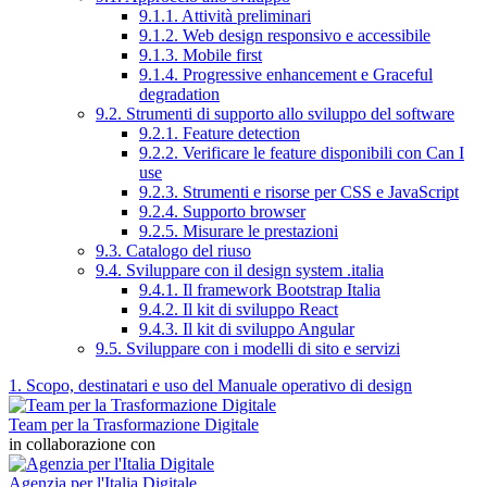
9.1.1. Attività preliminari
9.1.2. Web design responsivo e accessibile
9.1.3. Mobile first
9.1.4. Progressive enhancement e Graceful
degradation
9.2. Strumenti di supporto allo sviluppo del software
9.2.1. Feature detection
9.2.2. Verificare le feature disponibili con Can I
use
9.2.3. Strumenti e risorse per CSS e JavaScript
9.2.4. Supporto browser
9.2.5. Misurare le prestazioni
9.3. Catalogo del riuso
9.4. Sviluppare con il design system .italia
9.4.1. Il framework Bootstrap Italia
9.4.2. Il kit di sviluppo React
9.4.3. Il kit di sviluppo Angular
9.5. Sviluppare con i modelli di sito e servizi
1. Scopo, destinatari e uso del Manuale operativo di design
Team per la Trasformazione Digitale
in collaborazione con
Agenzia per l'Italia Digitale