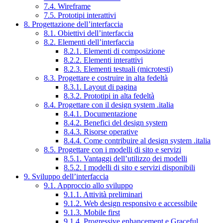
7.4. Wireframe
7.5. Prototipi interattivi
8. Progettazione dell’interfaccia
8.1. Obiettivi dell’interfaccia
8.2. Elementi dell’interfaccia
8.2.1. Elementi di composizione
8.2.2. Elementi interattivi
8.2.3. Elementi testuali (microtesti)
8.3. Progettare e costruire in alta fedeltà
8.3.1. Layout di pagina
8.3.2. Prototipi in alta fedeltà
8.4. Progettare con il design system .italia
8.4.1. Documentazione
8.4.2. Benefici del design system
8.4.3. Risorse operative
8.4.4. Come contribuire al design system .italia
8.5. Progettare con i modelli di sito e servizi
8.5.1. Vantaggi dell’utilizzo dei modelli
8.5.2. I modelli di sito e servizi disponibili
9. Sviluppo dell’interfaccia
9.1. Approccio allo sviluppo
9.1.1. Attività preliminari
9.1.2. Web design responsivo e accessibile
9.1.3. Mobile first
9.1.4. Progressive enhancement e Graceful