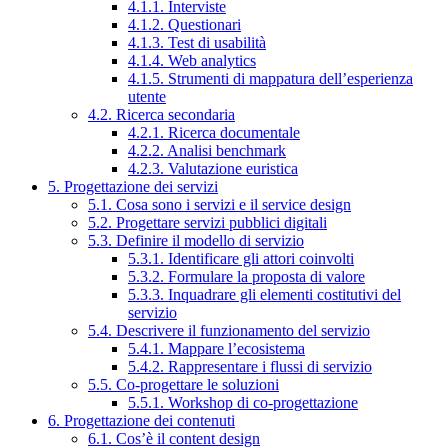
4.1.1. Interviste
4.1.2. Questionari
4.1.3. Test di usabilità
4.1.4. Web analytics
4.1.5. Strumenti di mappatura dell’esperienza
utente
4.2. Ricerca secondaria
4.2.1. Ricerca documentale
4.2.2. Analisi benchmark
4.2.3. Valutazione euristica
5. Progettazione dei servizi
5.1. Cosa sono i servizi e il service design
5.2. Progettare servizi pubblici digitali
5.3. Definire il modello di servizio
5.3.1. Identificare gli attori coinvolti
5.3.2. Formulare la proposta di valore
5.3.3. Inquadrare gli elementi costitutivi del
servizio
5.4. Descrivere il funzionamento del servizio
5.4.1. Mappare l’ecosistema
5.4.2. Rappresentare i flussi di servizio
5.5. Co-progettare le soluzioni
5.5.1. Workshop di co-progettazione
6. Progettazione dei contenuti
6.1. Cos’è il content design