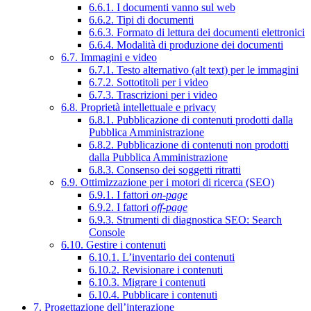
6.6.1. I documenti vanno sul web
6.6.2. Tipi di documenti
6.6.3. Formato di lettura dei documenti elettronici
6.6.4. Modalità di produzione dei documenti
6.7. Immagini e video
6.7.1. Testo alternativo (alt text) per le immagini
6.7.2. Sottotitoli per i video
6.7.3. Trascrizioni per i video
6.8. Proprietà intellettuale e privacy
6.8.1. Pubblicazione di contenuti prodotti dalla
Pubblica Amministrazione
6.8.2. Pubblicazione di contenuti non prodotti
dalla Pubblica Amministrazione
6.8.3. Consenso dei soggetti ritratti
6.9. Ottimizzazione per i motori di ricerca (SEO)
6.9.1. I fattori
on-page
6.9.2. I fattori
off-page
6.9.3. Strumenti di diagnostica SEO: Search
Console
6.10. Gestire i contenuti
6.10.1. L’inventario dei contenuti
6.10.2. Revisionare i contenuti
6.10.3. Migrare i contenuti
6.10.4. Pubblicare i contenuti
7. Progettazione dell’interazione