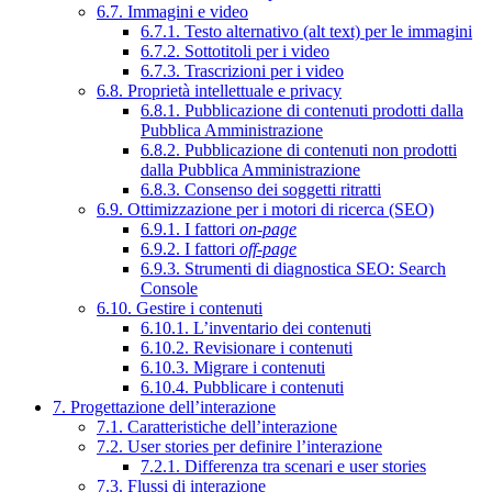
6.7. Immagini e video
6.7.1. Testo alternativo (alt text) per le immagini
6.7.2. Sottotitoli per i video
6.7.3. Trascrizioni per i video
6.8. Proprietà intellettuale e privacy
6.8.1. Pubblicazione di contenuti prodotti dalla
Pubblica Amministrazione
6.8.2. Pubblicazione di contenuti non prodotti
dalla Pubblica Amministrazione
6.8.3. Consenso dei soggetti ritratti
6.9. Ottimizzazione per i motori di ricerca (SEO)
6.9.1. I fattori
on-page
6.9.2. I fattori
off-page
6.9.3. Strumenti di diagnostica SEO: Search
Console
6.10. Gestire i contenuti
6.10.1. L’inventario dei contenuti
6.10.2. Revisionare i contenuti
6.10.3. Migrare i contenuti
6.10.4. Pubblicare i contenuti
7. Progettazione dell’interazione
7.1. Caratteristiche dell’interazione
7.2. User stories per definire l’interazione
7.2.1. Differenza tra scenari e user stories
7.3. Flussi di interazione