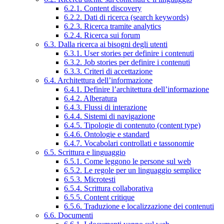
6.2.1. Content discovery
6.2.2. Dati di ricerca (search keywords)
6.2.3. Ricerca tramite analytics
6.2.4. Ricerca sui forum
6.3. Dalla ricerca ai bisogni degli utenti
6.3.1. User stories per definire i contenuti
6.3.2. Job stories per definire i contenuti
6.3.3. Criteri di accettazione
6.4. Architettura dell’informazione
6.4.1. Definire l’architettura dell’informazione
6.4.2. Alberatura
6.4.3. Flussi di interazione
6.4.4. Sistemi di navigazione
6.4.5. Tipologie di contenuto (content type)
6.4.6. Ontologie e standard
6.4.7. Vocabolari controllati e tassonomie
6.5. Scrittura e linguaggio
6.5.1. Come leggono le persone sul web
6.5.2. Le regole per un linguaggio semplice
6.5.3. Microtesti
6.5.4. Scrittura collaborativa
6.5.5. Content critique
6.5.6. Traduzione e localizzazione dei contenuti
6.6. Documenti