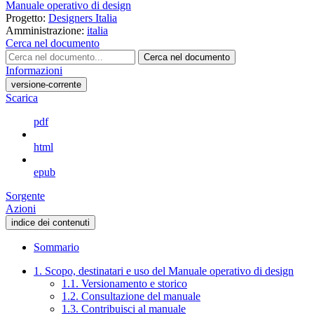
Manuale operativo di design
Progetto:
Designers Italia
Amministrazione:
italia
Cerca nel documento
Cerca nel documento
Informazioni
versione-corrente
Scarica
pdf
html
epub
Sorgente
Azioni
indice dei contenuti
Sommario
1. Scopo, destinatari e uso del Manuale operativo di design
1.1. Versionamento e storico
1.2. Consultazione del manuale
1.3. Contribuisci al manuale