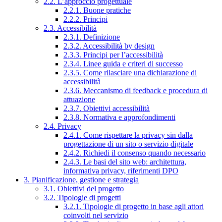
2.2. L’approccio progettuale
2.2.1. Buone pratiche
2.2.2. Principi
2.3. Accessibilità
2.3.1. Definizione
2.3.2. Accessibilità by design
2.3.3. Principi per l’accessibilità
2.3.4. Linee guida e criteri di successo
2.3.5. Come rilasciare una dichiarazione di
accessibilità
2.3.6. Meccanismo di feedback e procedura di
attuazione
2.3.7. Obiettivi accessibilità
2.3.8. Normativa e approfondimenti
2.4. Privacy
2.4.1. Come rispettare la privacy sin dalla
progettazione di un sito o servizio digitale
2.4.2. Richiedi il consenso quando necessario
2.4.3. Le basi del sito web: architettura,
informativa privacy, riferimenti DPO
3. Pianificazione, gestione e strategia
3.1. Obiettivi del progetto
3.2. Tipologie di progetti
3.2.1. Tipologie di progetto in base agli attori
coinvolti nel servizio