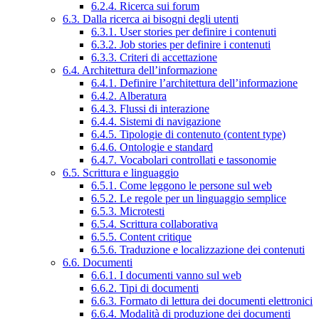
6.2.4. Ricerca sui forum
6.3. Dalla ricerca ai bisogni degli utenti
6.3.1. User stories per definire i contenuti
6.3.2. Job stories per definire i contenuti
6.3.3. Criteri di accettazione
6.4. Architettura dell’informazione
6.4.1. Definire l’architettura dell’informazione
6.4.2. Alberatura
6.4.3. Flussi di interazione
6.4.4. Sistemi di navigazione
6.4.5. Tipologie di contenuto (content type)
6.4.6. Ontologie e standard
6.4.7. Vocabolari controllati e tassonomie
6.5. Scrittura e linguaggio
6.5.1. Come leggono le persone sul web
6.5.2. Le regole per un linguaggio semplice
6.5.3. Microtesti
6.5.4. Scrittura collaborativa
6.5.5. Content critique
6.5.6. Traduzione e localizzazione dei contenuti
6.6. Documenti
6.6.1. I documenti vanno sul web
6.6.2. Tipi di documenti
6.6.3. Formato di lettura dei documenti elettronici
6.6.4. Modalità di produzione dei documenti