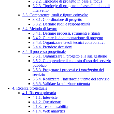
3.2.2. Tipologie di progetto in base al focus
3.2.3. Tipologie di progetto in base all’ambito di
intervento
3.3. Competenze, ruoli e figure coinvolte
3.3.1. Coordinatore di progetto
3.3.2. Definire ruoli e responsabilità
3.4. Metodo di lavoro
3.4.1. Definire processi, strumenti e rituali
3.4.2. Curare la documentazione di progetto
3.4.3. Organizzare tavoli tecnici collaborativi
3.4.4. Prendere decisioni
3.5. Il processo progettuale
3.5.1. Organizzare il progetto e la sua gestione
3.5.2. Comprendere il contesto d’uso del servizio
pubblico
3.5.3. Progettare i processi e i
touchpoint
del
servizio
3.5.4. Realizzare l’interfaccia utente del servizio
3.5.5. Validare la soluzione ottenuta
4. Ricerca progettuale
4.1. Ricerca primaria
4.1.1. Interviste
4.1.2. Questionari
4.1.3. Test di usabilità
4.1.4. Web analytics