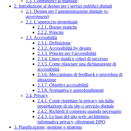
1.3. Contribuisci al manuale
2. Introduzione al design per i servizi pubblici digitali
2.1. Design per l’amministrazione digitale (
e-
government
)
2.2. L’approccio progettuale
2.2.1. Buone pratiche
2.2.2. Principi
2.3. Accessibilità
2.3.1. Definizione
2.3.2. Accessibilità by design
2.3.3. Principi per l’accessibilità
2.3.4. Linee guida e criteri di successo
2.3.5. Come rilasciare una dichiarazione di
accessibilità
2.3.6. Meccanismo di feedback e procedura di
attuazione
2.3.7. Obiettivi accessibilità
2.3.8. Normativa e approfondimenti
2.4. Privacy
2.4.1. Come rispettare la privacy sin dalla
progettazione di un sito o servizio digitale
2.4.2. Richiedi il consenso quando necessario
2.4.3. Le basi del sito web: architettura,
informativa privacy, riferimenti DPO
3. Pianificazione, gestione e strategia