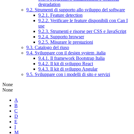
degradation
9.2. Strumenti di supporto allo sviluppo del software
9.2.1. Feature detection
9.2.2. Verificare le feature disponibili con Can I
use
9.2.3. Strumenti e risorse per CSS e JavaScript
9.2.4. Supporto browser
9.2.5. Misurare le prestazioni
9.3. Catalogo del riuso
9.4. Sviluppare con il design system .italia
9.4.1. Il framework Bootstrap Italia
9.4.2. Il kit di sviluppo React
9.4.3. Il kit di sviluppo Angular
9.5. Sviluppare con i modelli di sito e servizi
None
None
A
B
C
D
E
I
M