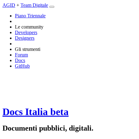
AGID
+
Team Digitale
Piano Triennale
Le community
Developers
Designers
Gli strumenti
Forum
Docs
GitHub
Docs Italia
beta
Documenti pubblici, digitali.