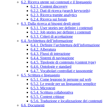
6.2. Ricerca utente sui contenuti e il linguaggio
6.2.1. Content discovery
6.2.2. Dati di ricerca (search keywords)
6.2.3. Ricerca tramite analytics
6.2.4. Ricerca sui forum
6.3. Dalla ricerca ai bisogni degli utenti
6.3.1. User stories per definire i contenuti
6.3.2. Job stories per definire i contenuti
6.3.3. Criteri di accettazione
6.4. Architettura dell’informazione
6.4.1. Definire l’architettura dell’informazione
6.4.2. Alberatura
6.4.3. Flussi di interazione
6.4.4. Sistemi di navigazione
6.4.5. Tipologie di contenuto (content type)
6.4.6. Ontologie e standard
6.4.7. Vocabolari controllati e tassonomie
6.5. Scrittura e linguaggio
6.5.1. Come leggono le persone sul web
6.5.2. Le regole per un linguaggio semplice
6.5.3. Microtesti
6.5.4. Scrittura collaborativa
6.5.5. Content critique
6.5.6. Traduzione e localizzazione dei contenuti
6.6. Documenti