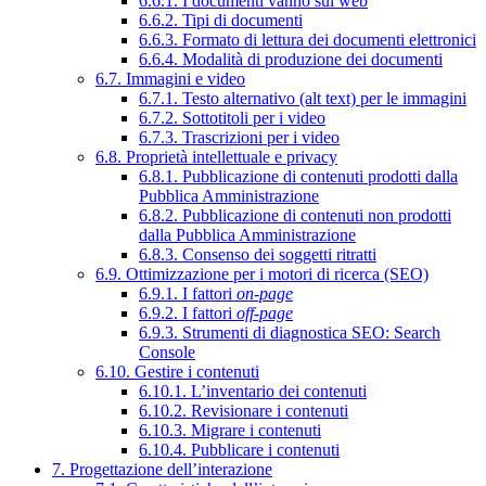
6.6.1. I documenti vanno sul web
6.6.2. Tipi di documenti
6.6.3. Formato di lettura dei documenti elettronici
6.6.4. Modalità di produzione dei documenti
6.7. Immagini e video
6.7.1. Testo alternativo (alt text) per le immagini
6.7.2. Sottotitoli per i video
6.7.3. Trascrizioni per i video
6.8. Proprietà intellettuale e privacy
6.8.1. Pubblicazione di contenuti prodotti dalla
Pubblica Amministrazione
6.8.2. Pubblicazione di contenuti non prodotti
dalla Pubblica Amministrazione
6.8.3. Consenso dei soggetti ritratti
6.9. Ottimizzazione per i motori di ricerca (SEO)
6.9.1. I fattori
on-page
6.9.2. I fattori
off-page
6.9.3. Strumenti di diagnostica SEO: Search
Console
6.10. Gestire i contenuti
6.10.1. L’inventario dei contenuti
6.10.2. Revisionare i contenuti
6.10.3. Migrare i contenuti
6.10.4. Pubblicare i contenuti
7. Progettazione dell’interazione