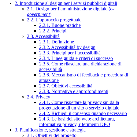
2. Introduzione al design per i servizi pubblici digitali
2.1. Design per l’amministrazione digitale (
e-
government
)
2.2. L’approccio progettuale
2.2.1. Buone pratiche
2.2.2. Principi
2.3. Accessibilità
2.3.1. Definizione
2.3.2. Accessibilità by design
2.3.3. Principi per l’accessibilità
2.3.4. Linee guida e criteri di successo
2.3.5. Come rilasciare una dichiarazione di
accessibilità
2.3.6. Meccanismo di feedback e procedura di
attuazione
2.3.7. Obiettivi accessibilità
2.3.8. Normativa e approfondimenti
2.4. Privacy
2.4.1. Come rispettare la privacy sin dalla
progettazione di un sito o servizio digitale
2.4.2. Richiedi il consenso quando necessario
2.4.3. Le basi del sito web: architettura,
informativa privacy, riferimenti DPO
3. Pianificazione, gestione e strategia
3.1. Obiettivi del progetto