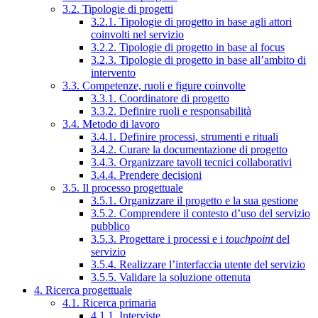
3.2. Tipologie di progetti
3.2.1. Tipologie di progetto in base agli attori
coinvolti nel servizio
3.2.2. Tipologie di progetto in base al focus
3.2.3. Tipologie di progetto in base all’ambito di
intervento
3.3. Competenze, ruoli e figure coinvolte
3.3.1. Coordinatore di progetto
3.3.2. Definire ruoli e responsabilità
3.4. Metodo di lavoro
3.4.1. Definire processi, strumenti e rituali
3.4.2. Curare la documentazione di progetto
3.4.3. Organizzare tavoli tecnici collaborativi
3.4.4. Prendere decisioni
3.5. Il processo progettuale
3.5.1. Organizzare il progetto e la sua gestione
3.5.2. Comprendere il contesto d’uso del servizio
pubblico
3.5.3. Progettare i processi e i
touchpoint
del
servizio
3.5.4. Realizzare l’interfaccia utente del servizio
3.5.5. Validare la soluzione ottenuta
4. Ricerca progettuale
4.1. Ricerca primaria
4.1.1. Interviste