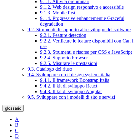
9.1.1. Attività preliminari
9.1.2. Web design responsivo e accessibile
9.1.3. Mobile first
9.1.4. Progressive enhancement e Graceful
degradation
9.2. Strumenti di supporto allo sviluppo del software
9.2.1. Feature detection
9.2.2. Verificare le feature disponibili con Can I
use
9.2.3. Strumenti e risorse per CSS e JavaScript
9.2.4. Supporto browser
9.2.5. Misurare le prestazioni
9.3. Catalogo del riuso
9.4. Sviluppare con il design system .italia
9.4.1. Il framework Bootstrap Italia
9.4.2. Il kit di sviluppo React
9.4.3. Il kit di sviluppo Angular
9.5. Sviluppare con i modelli di sito e servizi
glossario
A
B
C
D