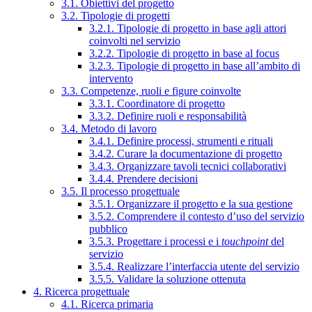
3.1. Obiettivi del progetto
3.2. Tipologie di progetti
3.2.1. Tipologie di progetto in base agli attori
coinvolti nel servizio
3.2.2. Tipologie di progetto in base al focus
3.2.3. Tipologie di progetto in base all’ambito di
intervento
3.3. Competenze, ruoli e figure coinvolte
3.3.1. Coordinatore di progetto
3.3.2. Definire ruoli e responsabilità
3.4. Metodo di lavoro
3.4.1. Definire processi, strumenti e rituali
3.4.2. Curare la documentazione di progetto
3.4.3. Organizzare tavoli tecnici collaborativi
3.4.4. Prendere decisioni
3.5. Il processo progettuale
3.5.1. Organizzare il progetto e la sua gestione
3.5.2. Comprendere il contesto d’uso del servizio
pubblico
3.5.3. Progettare i processi e i
touchpoint
del
servizio
3.5.4. Realizzare l’interfaccia utente del servizio
3.5.5. Validare la soluzione ottenuta
4. Ricerca progettuale
4.1. Ricerca primaria