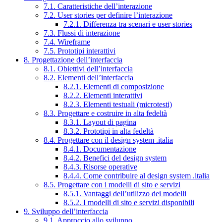
7.1. Caratteristiche dell’interazione
7.2. User stories per definire l’interazione
7.2.1. Differenza tra scenari e user stories
7.3. Flussi di interazione
7.4. Wireframe
7.5. Prototipi interattivi
8. Progettazione dell’interfaccia
8.1. Obiettivi dell’interfaccia
8.2. Elementi dell’interfaccia
8.2.1. Elementi di composizione
8.2.2. Elementi interattivi
8.2.3. Elementi testuali (microtesti)
8.3. Progettare e costruire in alta fedeltà
8.3.1. Layout di pagina
8.3.2. Prototipi in alta fedeltà
8.4. Progettare con il design system .italia
8.4.1. Documentazione
8.4.2. Benefici del design system
8.4.3. Risorse operative
8.4.4. Come contribuire al design system .italia
8.5. Progettare con i modelli di sito e servizi
8.5.1. Vantaggi dell’utilizzo dei modelli
8.5.2. I modelli di sito e servizi disponibili
9. Sviluppo dell’interfaccia
9.1. Approccio allo sviluppo