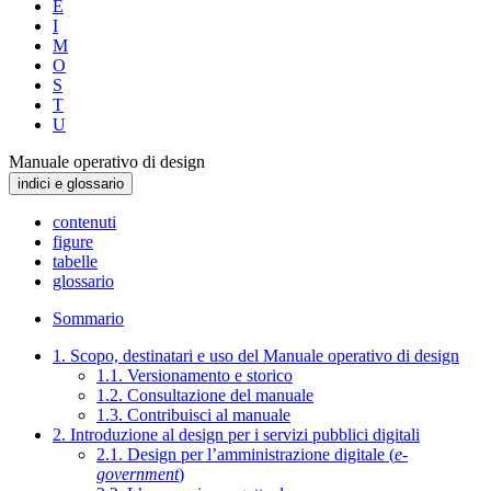
E
I
M
O
S
T
U
Manuale operativo di design
indici e glossario
contenuti
figure
tabelle
glossario
Sommario
1. Scopo, destinatari e uso del Manuale operativo di design
1.1. Versionamento e storico
1.2. Consultazione del manuale
1.3. Contribuisci al manuale
2. Introduzione al design per i servizi pubblici digitali
2.1. Design per l’amministrazione digitale (
e-
government
)