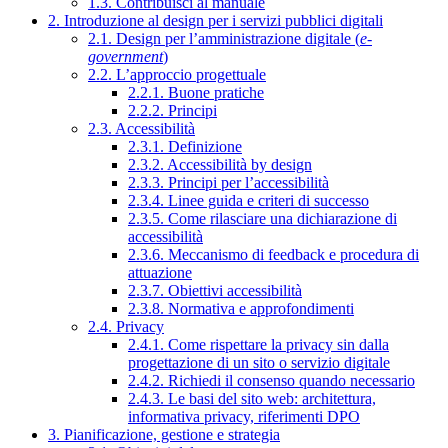
1.3. Contribuisci al manuale
2. Introduzione al design per i servizi pubblici digitali
2.1. Design per l’amministrazione digitale (
e-
government
)
2.2. L’approccio progettuale
2.2.1. Buone pratiche
2.2.2. Principi
2.3. Accessibilità
2.3.1. Definizione
2.3.2. Accessibilità by design
2.3.3. Principi per l’accessibilità
2.3.4. Linee guida e criteri di successo
2.3.5. Come rilasciare una dichiarazione di
accessibilità
2.3.6. Meccanismo di feedback e procedura di
attuazione
2.3.7. Obiettivi accessibilità
2.3.8. Normativa e approfondimenti
2.4. Privacy
2.4.1. Come rispettare la privacy sin dalla
progettazione di un sito o servizio digitale
2.4.2. Richiedi il consenso quando necessario
2.4.3. Le basi del sito web: architettura,
informativa privacy, riferimenti DPO
3. Pianificazione, gestione e strategia