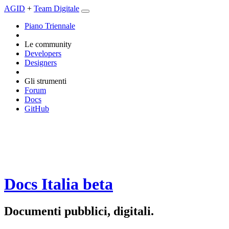
AGID
+
Team Digitale
Piano Triennale
Le community
Developers
Designers
Gli strumenti
Forum
Docs
GitHub
Docs Italia
beta
Documenti pubblici, digitali.