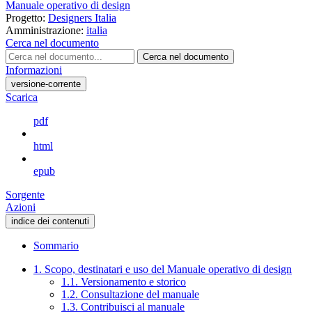
Manuale operativo di design
Progetto:
Designers Italia
Amministrazione:
italia
Cerca nel documento
Cerca nel documento
Informazioni
versione-corrente
Scarica
pdf
html
epub
Sorgente
Azioni
indice dei contenuti
Sommario
1. Scopo, destinatari e uso del Manuale operativo di design
1.1. Versionamento e storico
1.2. Consultazione del manuale
1.3. Contribuisci al manuale