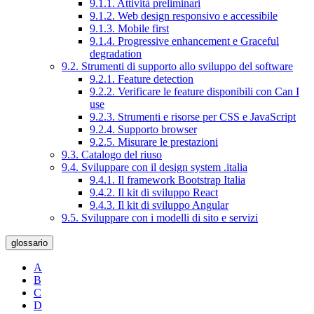
9.1.1. Attività preliminari
9.1.2. Web design responsivo e accessibile
9.1.3. Mobile first
9.1.4. Progressive enhancement e Graceful
degradation
9.2. Strumenti di supporto allo sviluppo del software
9.2.1. Feature detection
9.2.2. Verificare le feature disponibili con Can I
use
9.2.3. Strumenti e risorse per CSS e JavaScript
9.2.4. Supporto browser
9.2.5. Misurare le prestazioni
9.3. Catalogo del riuso
9.4. Sviluppare con il design system .italia
9.4.1. Il framework Bootstrap Italia
9.4.2. Il kit di sviluppo React
9.4.3. Il kit di sviluppo Angular
9.5. Sviluppare con i modelli di sito e servizi
glossario
A
B
C
D