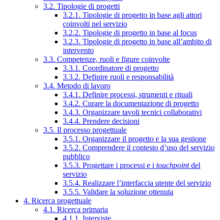
3.2. Tipologie di progetti
3.2.1. Tipologie di progetto in base agli attori
coinvolti nel servizio
3.2.2. Tipologie di progetto in base al focus
3.2.3. Tipologie di progetto in base all’ambito di
intervento
3.3. Competenze, ruoli e figure coinvolte
3.3.1. Coordinatore di progetto
3.3.2. Definire ruoli e responsabilità
3.4. Metodo di lavoro
3.4.1. Definire processi, strumenti e rituali
3.4.2. Curare la documentazione di progetto
3.4.3. Organizzare tavoli tecnici collaborativi
3.4.4. Prendere decisioni
3.5. Il processo progettuale
3.5.1. Organizzare il progetto e la sua gestione
3.5.2. Comprendere il contesto d’uso del servizio
pubblico
3.5.3. Progettare i processi e i
touchpoint
del
servizio
3.5.4. Realizzare l’interfaccia utente del servizio
3.5.5. Validare la soluzione ottenuta
4. Ricerca progettuale
4.1. Ricerca primaria
4.1.1. Interviste