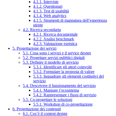
4.1.1. Interviste
4.1.2. Questionari
4.1.3. Test di usabilità
4.1.4. Web analytics
4.1.5. Strumenti di mappatura dell’esperienza
utente
4.2. Ricerca secondaria
4.2.1. Ricerca documentale
4.2.2. Analisi benchmark
4.2.3. Valutazione euristica
5. Progettazione dei servizi
5.1. Cosa sono i servizi e il service design
5.2. Progettare servizi pubblici digitali
5.3. Definire il modello di servizio
5.3.1. Identificare gli attori coinvolti
5.3.2. Formulare la proposta di valore
5.3.3. Inquadrare gli elementi costitutivi del
servizio
5.4. Descrivere il funzionamento del servizio
5.4.1. Mappare l’ecosistema
5.4.2. Rappresentare i flussi di servizio
5.5. Co-progettare le soluzioni
5.5.1. Workshop di co-progettazione
6. Progettazione dei contenuti
6.1. Cos’è il content design