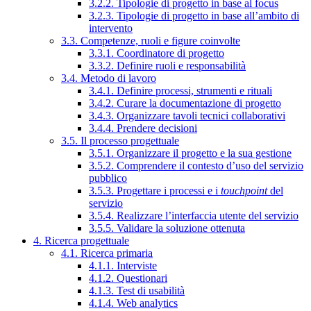
3.2.2. Tipologie di progetto in base al focus
3.2.3. Tipologie di progetto in base all’ambito di
intervento
3.3. Competenze, ruoli e figure coinvolte
3.3.1. Coordinatore di progetto
3.3.2. Definire ruoli e responsabilità
3.4. Metodo di lavoro
3.4.1. Definire processi, strumenti e rituali
3.4.2. Curare la documentazione di progetto
3.4.3. Organizzare tavoli tecnici collaborativi
3.4.4. Prendere decisioni
3.5. Il processo progettuale
3.5.1. Organizzare il progetto e la sua gestione
3.5.2. Comprendere il contesto d’uso del servizio
pubblico
3.5.3. Progettare i processi e i
touchpoint
del
servizio
3.5.4. Realizzare l’interfaccia utente del servizio
3.5.5. Validare la soluzione ottenuta
4. Ricerca progettuale
4.1. Ricerca primaria
4.1.1. Interviste
4.1.2. Questionari
4.1.3. Test di usabilità
4.1.4. Web analytics