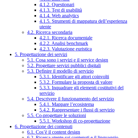
4.1.2. Questionari
4.1.3. Test di usabilità
4.1.4. Web analytics
4.1.5. Strumenti di mappatura dell’esperienza
utente
4.2. Ricerca secondaria
4.2.1. Ricerca documentale
4.2.2. Analisi benchmark
4.2.3. Valutazione euristica
5. Progettazione dei servizi
5.1. Cosa sono i servizi e il service design
5.2. Progettare servizi pubblici digitali
5.3. Definire il modello di servizio
5.3.1. Identificare gli attori coinvolti
5.3.2. Formulare la proposta di valore
5.3.3. Inquadrare gli elementi costitutivi del
servizio
5.4. Descrivere il funzionamento del servizio
5.4.1. Mappare l’ecosistema
5.4.2. Rappresentare i flussi di servizio
5.5. Co-progettare le soluzioni
5.5.1. Workshop di co-progettazione
6. Progettazione dei contenuti
6.1. Cos’è il content design
6.2. Ricerca utente sui contenuti e il linguaggio