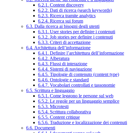
6.2.1. Content discovery
6.2.2. Dati di ricerca (search keywords)
6.2.3. Ricerca tramite analytics
6.2.4. Ricerca sui forum
6.3. Dalla ricerca ai bisogni degli utenti
6.3.1. User stories per definire i contenuti
6.3.2. Job stories per definire i contenuti
6.3.3. Criteri di accettazione
6.4. Architettura dell’informazione
6.4.1. Definire l’architettura dell’informazione
6.4.2. Alberatura
6.4.3. Flussi di interazione
6.4.4. Sistemi di navigazione
6.4.5. Tipologie di contenuto (content type)
6.4.6. Ontologie e standard
6.4.7. Vocabolari controllati e tassonomie
6.5. Scrittura e linguaggio
6.5.1. Come leggono le persone sul web
6.5.2. Le regole per un linguaggio semplice
6.5.3. Microtesti
6.5.4. Scrittura collaborativa
6.5.5. Content critique
6.5.6. Traduzione e localizzazione dei contenuti
6.6. Documenti