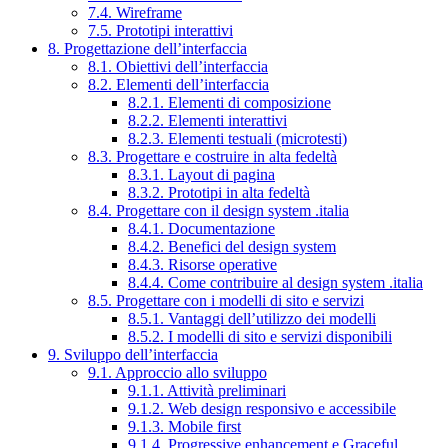
7.4. Wireframe
7.5. Prototipi interattivi
8. Progettazione dell’interfaccia
8.1. Obiettivi dell’interfaccia
8.2. Elementi dell’interfaccia
8.2.1. Elementi di composizione
8.2.2. Elementi interattivi
8.2.3. Elementi testuali (microtesti)
8.3. Progettare e costruire in alta fedeltà
8.3.1. Layout di pagina
8.3.2. Prototipi in alta fedeltà
8.4. Progettare con il design system .italia
8.4.1. Documentazione
8.4.2. Benefici del design system
8.4.3. Risorse operative
8.4.4. Come contribuire al design system .italia
8.5. Progettare con i modelli di sito e servizi
8.5.1. Vantaggi dell’utilizzo dei modelli
8.5.2. I modelli di sito e servizi disponibili
9. Sviluppo dell’interfaccia
9.1. Approccio allo sviluppo
9.1.1. Attività preliminari
9.1.2. Web design responsivo e accessibile
9.1.3. Mobile first
9.1.4. Progressive enhancement e Graceful