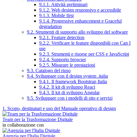
9.1.1. Attività preliminari
9.1.2. Web design responsivo e accessibile
9.1.3. Mobile first
9.1.4. Progressive enhancement e Graceful
degradation
9.2. Strumenti di supporto allo sviluppo del software
9.2.1. Feature detection
9.2.2. Verificare le feature disponibili con Can I
use
9.2.3. Strumenti e risorse per CSS e JavaScript
9.2.4. Supporto browser
9.2.5. Misurare le prestazioni
9.3. Catalogo del riuso
9.4. Sviluppare con il design system .italia
9.4.1. Il framework Bootstrap Italia
9.4.2. Il kit di sviluppo React
9.4.3. Il kit di sviluppo Angular
9.5. Sviluppare con i modelli di sito e servizi
1. Scopo, destinatari e uso del Manuale operativo di design
Team per la Trasformazione Digitale
in collaborazione con
Agenzia per l'Italia Digitale