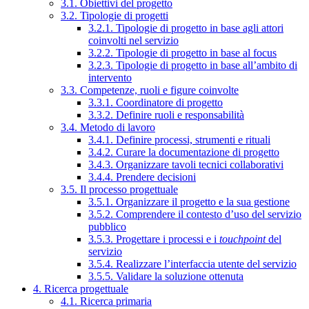
3.1. Obiettivi del progetto
3.2. Tipologie di progetti
3.2.1. Tipologie di progetto in base agli attori
coinvolti nel servizio
3.2.2. Tipologie di progetto in base al focus
3.2.3. Tipologie di progetto in base all’ambito di
intervento
3.3. Competenze, ruoli e figure coinvolte
3.3.1. Coordinatore di progetto
3.3.2. Definire ruoli e responsabilità
3.4. Metodo di lavoro
3.4.1. Definire processi, strumenti e rituali
3.4.2. Curare la documentazione di progetto
3.4.3. Organizzare tavoli tecnici collaborativi
3.4.4. Prendere decisioni
3.5. Il processo progettuale
3.5.1. Organizzare il progetto e la sua gestione
3.5.2. Comprendere il contesto d’uso del servizio
pubblico
3.5.3. Progettare i processi e i
touchpoint
del
servizio
3.5.4. Realizzare l’interfaccia utente del servizio
3.5.5. Validare la soluzione ottenuta
4. Ricerca progettuale
4.1. Ricerca primaria