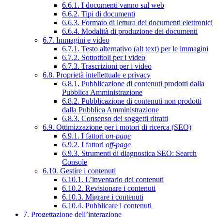
6.6.1. I documenti vanno sul web
6.6.2. Tipi di documenti
6.6.3. Formato di lettura dei documenti elettronici
6.6.4. Modalità di produzione dei documenti
6.7. Immagini e video
6.7.1. Testo alternativo (alt text) per le immagini
6.7.2. Sottotitoli per i video
6.7.3. Trascrizioni per i video
6.8. Proprietà intellettuale e privacy
6.8.1. Pubblicazione di contenuti prodotti dalla
Pubblica Amministrazione
6.8.2. Pubblicazione di contenuti non prodotti
dalla Pubblica Amministrazione
6.8.3. Consenso dei soggetti ritratti
6.9. Ottimizzazione per i motori di ricerca (SEO)
6.9.1. I fattori
on-page
6.9.2. I fattori
off-page
6.9.3. Strumenti di diagnostica SEO: Search
Console
6.10. Gestire i contenuti
6.10.1. L’inventario dei contenuti
6.10.2. Revisionare i contenuti
6.10.3. Migrare i contenuti
6.10.4. Pubblicare i contenuti
7. Progettazione dell’interazione