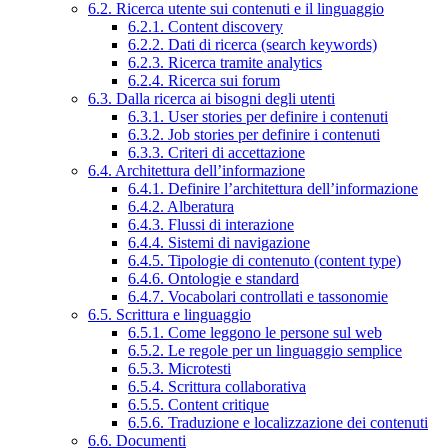
6.2. Ricerca utente sui contenuti e il linguaggio
6.2.1. Content discovery
6.2.2. Dati di ricerca (search keywords)
6.2.3. Ricerca tramite analytics
6.2.4. Ricerca sui forum
6.3. Dalla ricerca ai bisogni degli utenti
6.3.1. User stories per definire i contenuti
6.3.2. Job stories per definire i contenuti
6.3.3. Criteri di accettazione
6.4. Architettura dell’informazione
6.4.1. Definire l’architettura dell’informazione
6.4.2. Alberatura
6.4.3. Flussi di interazione
6.4.4. Sistemi di navigazione
6.4.5. Tipologie di contenuto (content type)
6.4.6. Ontologie e standard
6.4.7. Vocabolari controllati e tassonomie
6.5. Scrittura e linguaggio
6.5.1. Come leggono le persone sul web
6.5.2. Le regole per un linguaggio semplice
6.5.3. Microtesti
6.5.4. Scrittura collaborativa
6.5.5. Content critique
6.5.6. Traduzione e localizzazione dei contenuti
6.6. Documenti