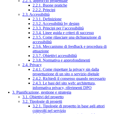
2.2. L’approccio progettuale
2.2.1. Buone pratiche
2.2.2. Principi
2.3. Accessibilità
2.3.1. Definizione
2.3.2. Accessibilità by design
2.3.3. Principi per l’accessibilità
2.3.4. Linee guida e criteri di successo
2.3.5. Come rilasciare una dichiarazione di
accessibilità
2.3.6. Meccanismo di feedback e procedura di
attuazione
2.3.7. Obiettivi accessibilità
2.3.8. Normativa e approfondimenti
2.4. Privacy
2.4.1. Come rispettare la privacy sin dalla
progettazione di un sito o servizio digitale
2.4.2. Richiedi il consenso quando necessario
2.4.3. Le basi del sito web: architettura,
informativa privacy, riferimenti DPO
3. Pianificazione, gestione e strategia
3.1. Obiettivi del progetto
3.2. Tipologie di progetti
3.2.1. Tipologie di progetto in base agli attori
coinvolti nel servizio