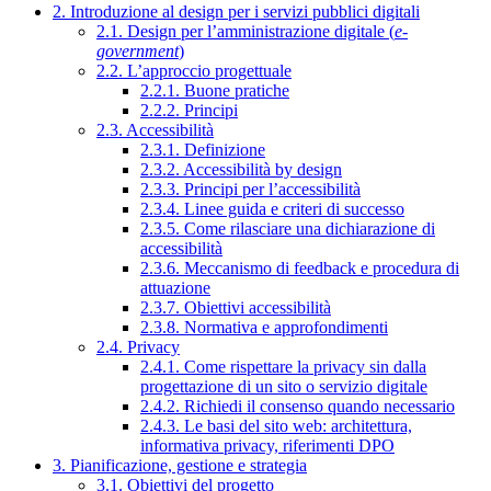
2. Introduzione al design per i servizi pubblici digitali
2.1. Design per l’amministrazione digitale (
e-
government
)
2.2. L’approccio progettuale
2.2.1. Buone pratiche
2.2.2. Principi
2.3. Accessibilità
2.3.1. Definizione
2.3.2. Accessibilità by design
2.3.3. Principi per l’accessibilità
2.3.4. Linee guida e criteri di successo
2.3.5. Come rilasciare una dichiarazione di
accessibilità
2.3.6. Meccanismo di feedback e procedura di
attuazione
2.3.7. Obiettivi accessibilità
2.3.8. Normativa e approfondimenti
2.4. Privacy
2.4.1. Come rispettare la privacy sin dalla
progettazione di un sito o servizio digitale
2.4.2. Richiedi il consenso quando necessario
2.4.3. Le basi del sito web: architettura,
informativa privacy, riferimenti DPO
3. Pianificazione, gestione e strategia
3.1. Obiettivi del progetto