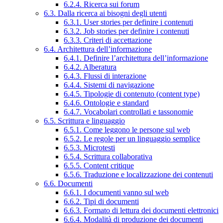
6.2.4. Ricerca sui forum
6.3. Dalla ricerca ai bisogni degli utenti
6.3.1. User stories per definire i contenuti
6.3.2. Job stories per definire i contenuti
6.3.3. Criteri di accettazione
6.4. Architettura dell’informazione
6.4.1. Definire l’architettura dell’informazione
6.4.2. Alberatura
6.4.3. Flussi di interazione
6.4.4. Sistemi di navigazione
6.4.5. Tipologie di contenuto (content type)
6.4.6. Ontologie e standard
6.4.7. Vocabolari controllati e tassonomie
6.5. Scrittura e linguaggio
6.5.1. Come leggono le persone sul web
6.5.2. Le regole per un linguaggio semplice
6.5.3. Microtesti
6.5.4. Scrittura collaborativa
6.5.5. Content critique
6.5.6. Traduzione e localizzazione dei contenuti
6.6. Documenti
6.6.1. I documenti vanno sul web
6.6.2. Tipi di documenti
6.6.3. Formato di lettura dei documenti elettronici
6.6.4. Modalità di produzione dei documenti