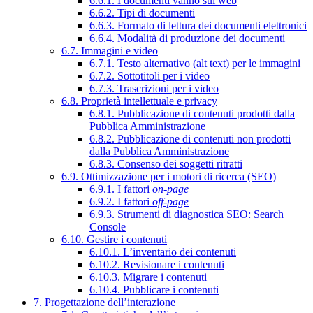
6.6.1. I documenti vanno sul web
6.6.2. Tipi di documenti
6.6.3. Formato di lettura dei documenti elettronici
6.6.4. Modalità di produzione dei documenti
6.7. Immagini e video
6.7.1. Testo alternativo (alt text) per le immagini
6.7.2. Sottotitoli per i video
6.7.3. Trascrizioni per i video
6.8. Proprietà intellettuale e privacy
6.8.1. Pubblicazione di contenuti prodotti dalla
Pubblica Amministrazione
6.8.2. Pubblicazione di contenuti non prodotti
dalla Pubblica Amministrazione
6.8.3. Consenso dei soggetti ritratti
6.9. Ottimizzazione per i motori di ricerca (SEO)
6.9.1. I fattori
on-page
6.9.2. I fattori
off-page
6.9.3. Strumenti di diagnostica SEO: Search
Console
6.10. Gestire i contenuti
6.10.1. L’inventario dei contenuti
6.10.2. Revisionare i contenuti
6.10.3. Migrare i contenuti
6.10.4. Pubblicare i contenuti
7. Progettazione dell’interazione