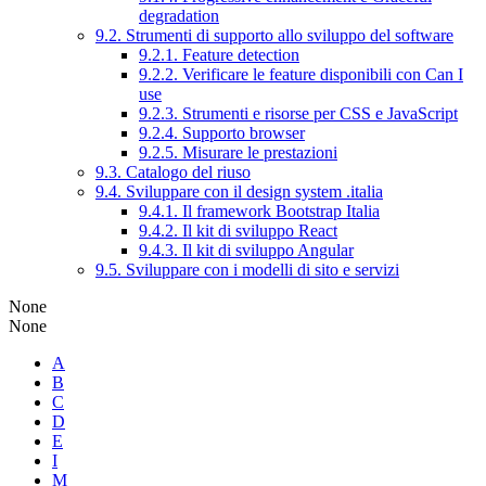
degradation
9.2. Strumenti di supporto allo sviluppo del software
9.2.1. Feature detection
9.2.2. Verificare le feature disponibili con Can I
use
9.2.3. Strumenti e risorse per CSS e JavaScript
9.2.4. Supporto browser
9.2.5. Misurare le prestazioni
9.3. Catalogo del riuso
9.4. Sviluppare con il design system .italia
9.4.1. Il framework Bootstrap Italia
9.4.2. Il kit di sviluppo React
9.4.3. Il kit di sviluppo Angular
9.5. Sviluppare con i modelli di sito e servizi
None
None
A
B
C
D
E
I
M