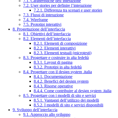
7.1. Caratteristiche dell’interazione
7.2. User stories per definire l’interazione
7.2.1. Differenza tra scenari e user stories
7.3. Flussi di interazione
7.4. Wireframe
7.5. Prototipi interattivi
8. Progettazione dell’interfaccia
8.1. Obiettivi dell’interfaccia
8.2. Elementi dell’interfaccia
8.2.1. Elementi di composizione
8.2.2. Elementi interattivi
8.2.3. Elementi testuali (microtesti)
8.3. Progettare e costruire in alta fedeltà
8.3.1. Layout di pagina
8.3.2. Prototipi in alta fedeltà
8.4. Progettare con il design system .italia
8.4.1. Documentazione
8.4.2. Benefici del design system
8.4.3. Risorse operative
8.4.4. Come contribuire al design system .italia
8.5. Progettare con i modelli di sito e servizi
8.5.1. Vantaggi dell’utilizzo dei modelli
8.5.2. I modelli di sito e servizi disponibili
9. Sviluppo dell’interfaccia
9.1. Approccio allo sviluppo