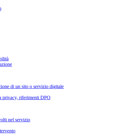
)
ilità
azione
ione di un sito o servizio digitale
va privacy, riferimenti DPO
olti nel servizio
ntervento