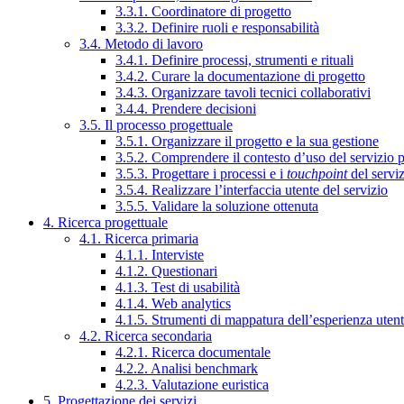
3.3.1. Coordinatore di progetto
3.3.2. Definire ruoli e responsabilità
3.4. Metodo di lavoro
3.4.1. Definire processi, strumenti e rituali
3.4.2. Curare la documentazione di progetto
3.4.3. Organizzare tavoli tecnici collaborativi
3.4.4. Prendere decisioni
3.5. Il processo progettuale
3.5.1. Organizzare il progetto e la sua gestione
3.5.2. Comprendere il contesto d’uso del servizio 
3.5.3. Progettare i processi e i
touchpoint
del servi
3.5.4. Realizzare l’interfaccia utente del servizio
3.5.5. Validare la soluzione ottenuta
4. Ricerca progettuale
4.1. Ricerca primaria
4.1.1. Interviste
4.1.2. Questionari
4.1.3. Test di usabilità
4.1.4. Web analytics
4.1.5. Strumenti di mappatura dell’esperienza uten
4.2. Ricerca secondaria
4.2.1. Ricerca documentale
4.2.2. Analisi benchmark
4.2.3. Valutazione euristica
5. Progettazione dei servizi