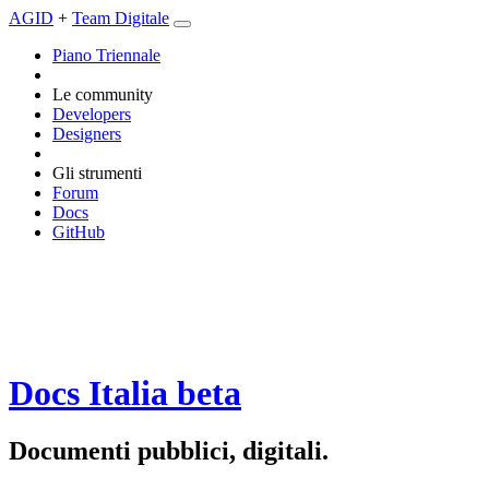
AGID
+
Team Digitale
Piano Triennale
Le community
Developers
Designers
Gli strumenti
Forum
Docs
GitHub
Docs Italia
beta
Documenti pubblici, digitali.