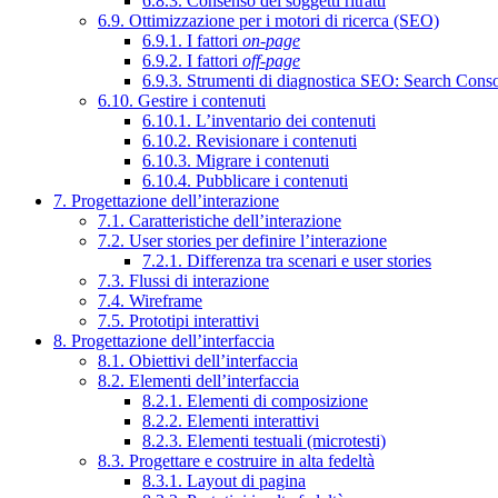
6.8.3. Consenso dei soggetti ritratti
6.9. Ottimizzazione per i motori di ricerca (SEO)
6.9.1. I fattori
on-page
6.9.2. I fattori
off-page
6.9.3. Strumenti di diagnostica SEO: Search Cons
6.10. Gestire i contenuti
6.10.1. L’inventario dei contenuti
6.10.2. Revisionare i contenuti
6.10.3. Migrare i contenuti
6.10.4. Pubblicare i contenuti
7. Progettazione dell’interazione
7.1. Caratteristiche dell’interazione
7.2. User stories per definire l’interazione
7.2.1. Differenza tra scenari e user stories
7.3. Flussi di interazione
7.4. Wireframe
7.5. Prototipi interattivi
8. Progettazione dell’interfaccia
8.1. Obiettivi dell’interfaccia
8.2. Elementi dell’interfaccia
8.2.1. Elementi di composizione
8.2.2. Elementi interattivi
8.2.3. Elementi testuali (microtesti)
8.3. Progettare e costruire in alta fedeltà
8.3.1. Layout di pagina