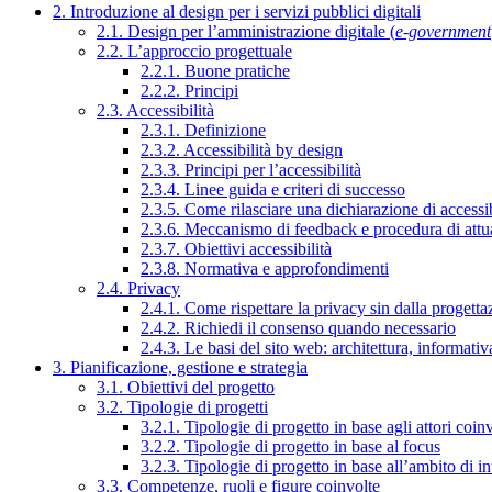
2. Introduzione al design per i servizi pubblici digitali
2.1. Design per l’amministrazione digitale (
e-government
2.2. L’approccio progettuale
2.2.1. Buone pratiche
2.2.2. Principi
2.3. Accessibilità
2.3.1. Definizione
2.3.2. Accessibilità by design
2.3.3. Principi per l’accessibilità
2.3.4. Linee guida e criteri di successo
2.3.5. Come rilasciare una dichiarazione di accessib
2.3.6. Meccanismo di feedback e procedura di attu
2.3.7. Obiettivi accessibilità
2.3.8. Normativa e approfondimenti
2.4. Privacy
2.4.1. Come rispettare la privacy sin dalla progettaz
2.4.2. Richiedi il consenso quando necessario
2.4.3. Le basi del sito web: architettura, informati
3. Pianificazione, gestione e strategia
3.1. Obiettivi del progetto
3.2. Tipologie di progetti
3.2.1. Tipologie di progetto in base agli attori coinv
3.2.2. Tipologie di progetto in base al focus
3.2.3. Tipologie di progetto in base all’ambito di i
3.3. Competenze, ruoli e figure coinvolte