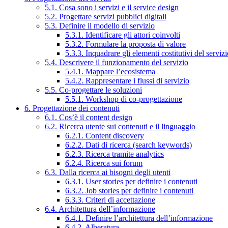
5.1. Cosa sono i servizi e il service design
5.2. Progettare servizi pubblici digitali
5.3. Definire il modello di servizio
5.3.1. Identificare gli attori coinvolti
5.3.2. Formulare la proposta di valore
5.3.3. Inquadrare gli elementi costitutivi del serviz
5.4. Descrivere il funzionamento del servizio
5.4.1. Mappare l’ecosistema
5.4.2. Rappresentare i flussi di servizio
5.5. Co-progettare le soluzioni
5.5.1. Workshop di co-progettazione
6. Progettazione dei contenuti
6.1. Cos’è il content design
6.2. Ricerca utente sui contenuti e il linguaggio
6.2.1. Content discovery
6.2.2. Dati di ricerca (search keywords)
6.2.3. Ricerca tramite analytics
6.2.4. Ricerca sui forum
6.3. Dalla ricerca ai bisogni degli utenti
6.3.1. User stories per definire i contenuti
6.3.2. Job stories per definire i contenuti
6.3.3. Criteri di accettazione
6.4. Architettura dell’informazione
6.4.1. Definire l’architettura dell’informazione
6.4.2. Alberatura