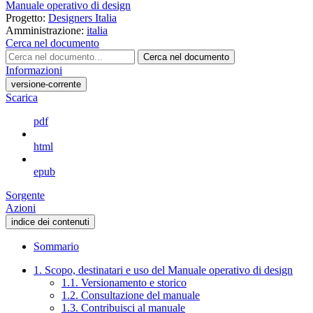
Manuale operativo di design
Progetto:
Designers Italia
Amministrazione:
italia
Cerca nel documento
Cerca nel documento
Informazioni
versione-corrente
Scarica
pdf
html
epub
Sorgente
Azioni
indice dei contenuti
Sommario
1. Scopo, destinatari e uso del Manuale operativo di design
1.1. Versionamento e storico
1.2. Consultazione del manuale
1.3. Contribuisci al manuale