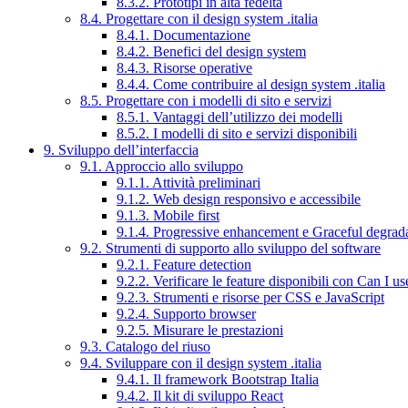
8.3.2. Prototipi in alta fedeltà
8.4. Progettare con il design system .italia
8.4.1. Documentazione
8.4.2. Benefici del design system
8.4.3. Risorse operative
8.4.4. Come contribuire al design system .italia
8.5. Progettare con i modelli di sito e servizi
8.5.1. Vantaggi dell’utilizzo dei modelli
8.5.2. I modelli di sito e servizi disponibili
9. Sviluppo dell’interfaccia
9.1. Approccio allo sviluppo
9.1.1. Attività preliminari
9.1.2. Web design responsivo e accessibile
9.1.3. Mobile first
9.1.4. Progressive enhancement e Graceful degrad
9.2. Strumenti di supporto allo sviluppo del software
9.2.1. Feature detection
9.2.2. Verificare le feature disponibili con Can I us
9.2.3. Strumenti e risorse per CSS e JavaScript
9.2.4. Supporto browser
9.2.5. Misurare le prestazioni
9.3. Catalogo del riuso
9.4. Sviluppare con il design system .italia
9.4.1. Il framework Bootstrap Italia
9.4.2. Il kit di sviluppo React