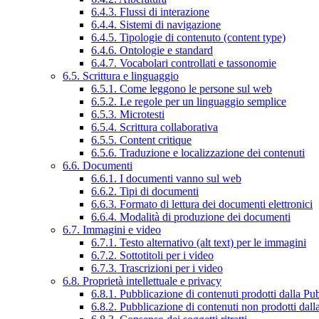
6.4.3. Flussi di interazione
6.4.4. Sistemi di navigazione
6.4.5. Tipologie di contenuto (content type)
6.4.6. Ontologie e standard
6.4.7. Vocabolari controllati e tassonomie
6.5. Scrittura e linguaggio
6.5.1. Come leggono le persone sul web
6.5.2. Le regole per un linguaggio semplice
6.5.3. Microtesti
6.5.4. Scrittura collaborativa
6.5.5. Content critique
6.5.6. Traduzione e localizzazione dei contenuti
6.6. Documenti
6.6.1. I documenti vanno sul web
6.6.2. Tipi di documenti
6.6.3. Formato di lettura dei documenti elettronici
6.6.4. Modalità di produzione dei documenti
6.7. Immagini e video
6.7.1. Testo alternativo (alt text) per le immagini
6.7.2. Sottotitoli per i video
6.7.3. Trascrizioni per i video
6.8. Proprietà intellettuale e privacy
6.8.1. Pubblicazione di contenuti prodotti dalla P
6.8.2. Pubblicazione di contenuti non prodotti dal