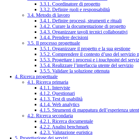
3.3.1. Coordinatore di progetto
3.3.2. Definire ruoli e responsabilità
3.4. Metodo di lavoro
3.4.1. Definire processi, strumenti e rituali
3.4.2. Curare la documentazione di progetto
3.4.3. Organizzare tavoli tecnici collaborativi
3.4.4. Prendere decisioni
3.5. Il processo progettuale
3.5.1. Organizzare il progetto e la sua gestione
3.5.2. Comprendere il contesto d’uso del servizio 
3.5.3. Progettare i processi e i
touchpoint
del servi
3.5.4. Realizzare l’interfaccia utente del servizio
3.5.5. Validare la soluzione ottenuta
4. Ricerca progettuale
4.1. Ricerca primaria
4.1.1. Interviste
4.1.2. Questionari
4.1.3. Test di usabilità
4.1.4. Web analytics
4.1.5. Strumenti di mappatura dell’esperienza uten
4.2. Ricerca secondaria
4.2.1. Ricerca documentale
4.2.2. Analisi benchmark
4.2.3. Valutazione euristica
5. Progettazione dei servizi