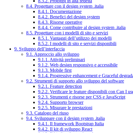
8.3.2. Prototipi in alta fedeltà
8.4. Progettare con il design system .italia
8.4.1. Documentazione
8.4.2. Benefici del design system
8.4.3. Risorse operative
8.4.4. Come contribuire al design system .italia
8.5. Progettare con i modelli di sito e servizi
8.5.1. Vantaggi dell’utilizzo dei modelli
8.5.2. I modelli di sito e servizi disponibili
9. Sviluppo dell’interfaccia
9.1. Approccio allo sviluppo
9.1.1. Attività preliminari
9.1.2. Web design responsivo e accessibile
9.1.3. Mobile first
9.1.4. Progressive enhancement e Graceful degrad
9.2. Strumenti di supporto allo sviluppo del software
9.2.1. Feature detection
9.2.2. Verificare le feature disponibili con Can I us
9.2.3. Strumenti e risorse per CSS e JavaScript
9.2.4. Supporto browser
9.2.5. Misurare le prestazioni
9.3. Catalogo del riuso
9.4. Sviluppare con il design system .italia
9.4.1. Il framework Bootstrap Italia
9.4.2. Il kit di sviluppo React