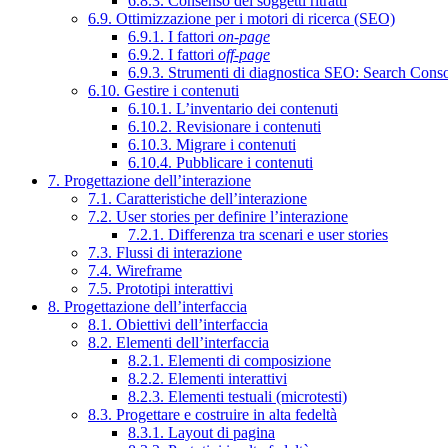
6.8.3. Consenso dei soggetti ritratti
6.9. Ottimizzazione per i motori di ricerca (SEO)
6.9.1. I fattori
on-page
6.9.2. I fattori
off-page
6.9.3. Strumenti di diagnostica SEO: Search Cons
6.10. Gestire i contenuti
6.10.1. L’inventario dei contenuti
6.10.2. Revisionare i contenuti
6.10.3. Migrare i contenuti
6.10.4. Pubblicare i contenuti
7. Progettazione dell’interazione
7.1. Caratteristiche dell’interazione
7.2. User stories per definire l’interazione
7.2.1. Differenza tra scenari e user stories
7.3. Flussi di interazione
7.4. Wireframe
7.5. Prototipi interattivi
8. Progettazione dell’interfaccia
8.1. Obiettivi dell’interfaccia
8.2. Elementi dell’interfaccia
8.2.1. Elementi di composizione
8.2.2. Elementi interattivi
8.2.3. Elementi testuali (microtesti)
8.3. Progettare e costruire in alta fedeltà
8.3.1. Layout di pagina