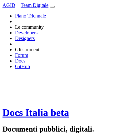
AGID
+
Team Digitale
Piano Triennale
Le community
Developers
Designers
Gli strumenti
Forum
Docs
GitHub
Docs Italia
beta
Documenti pubblici, digitali.