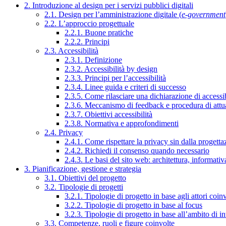
2. Introduzione al design per i servizi pubblici digitali
2.1. Design per l’amministrazione digitale (
e-government
2.2. L’approccio progettuale
2.2.1. Buone pratiche
2.2.2. Principi
2.3. Accessibilità
2.3.1. Definizione
2.3.2. Accessibilità by design
2.3.3. Principi per l’accessibilità
2.3.4. Linee guida e criteri di successo
2.3.5. Come rilasciare una dichiarazione di accessib
2.3.6. Meccanismo di feedback e procedura di attu
2.3.7. Obiettivi accessibilità
2.3.8. Normativa e approfondimenti
2.4. Privacy
2.4.1. Come rispettare la privacy sin dalla progettaz
2.4.2. Richiedi il consenso quando necessario
2.4.3. Le basi del sito web: architettura, informati
3. Pianificazione, gestione e strategia
3.1. Obiettivi del progetto
3.2. Tipologie di progetti
3.2.1. Tipologie di progetto in base agli attori coinv
3.2.2. Tipologie di progetto in base al focus
3.2.3. Tipologie di progetto in base all’ambito di i
3.3. Competenze, ruoli e figure coinvolte