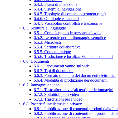
6.4.3. Flussi di interazione
6.4.4. Sistemi di navigazione
6.4.5. Tipologie di contenuto (content type)
6.4.6. Ontologie e standard
6.4.7. Vocabolari controllati e tassonomie
6.5. Scrittura e linguaggio
6.5.1. Come leggono le persone sul web
6.5.2. Le regole per un linguaggio semplice
6.5.3. Microtesti
6.5.4. Scrittura collaborativa
6.5.5. Content critique
6.5.6. Traduzione e localizzazione dei contenuti
6.6. Documenti
6.6.1. I documenti vanno sul web
6.6.2. Tipi di documenti
6.6.3. Formato di lettura dei documenti elettronici
6.6.4. Modalità di produzione dei documenti
6.7. Immagini e video
6.7.1. Testo alternativo (alt text) per le immagini
6.7.2. Sottotitoli per i video
6.7.3. Trascrizioni per i video
6.8. Proprietà intellettuale e privacy
6.8.1. Pubblicazione di contenuti prodotti dalla P
6.8.2. Pubblicazione di contenuti non prodotti dal