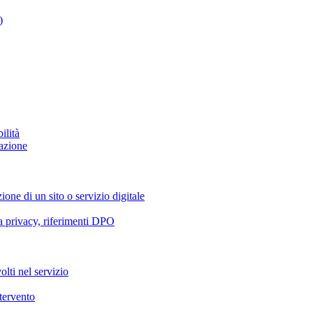
)
ilità
azione
ione di un sito o servizio digitale
va privacy, riferimenti DPO
olti nel servizio
ntervento