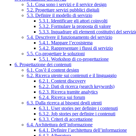
5.1. Cosa sono i servizi e il service design
5.2. Progettare servizi pubblici digitali
5.3. Definire il modello di servizio
5.3.1. Identificare gli attori coinvolti
5.3.2. Formulare la proposta di valore
5.3.3. Inquadrare gli elementi costitutivi del serviz
5.4. Descrivere il funzionamento del servizio
5.4.1. Mappare l’ecosistema
5.4.2. Rappresentare i flussi di servizio
5.5. Co-progettare le soluzioni
5.5.1. Workshop di co-progettazione
6. Progettazione dei contenuti
6.1. Cos’è il content design
6.2. Ricerca utente sui contenuti e il linguaggio
6.2.1. Content discovery
6.2.2. Dati di ricerca (search keywords)
6.2.3. Ricerca tramite analytics
6.2.4. Ricerca sui forum
6.3. Dalla ricerca ai bisogni degli utenti
6.3.1. User stories per definire i contenuti
6.3.2. Job stories per definire i contenuti
6.3.3. Criteri di accettazione
6.4. Architettura dell’informazione
6.4.1. Definire l’architettura dell’informazione
6.4.2. Alberatura