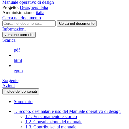
Manuale operativo di design
Progetto:
Designers Italia
Amministrazione:
italia
Cerca nel documento
Cerca nel documento
Informazioni
versione-corrente
Scarica
pdf
html
epub
Sorgente
Azioni
indice dei contenuti
Sommario
1. Scopo, destinatari e uso del Manuale operativo di design
1.1. Versionamento e storico
1.2. Consultazione del manuale
1.3. Contribuisci al manuale