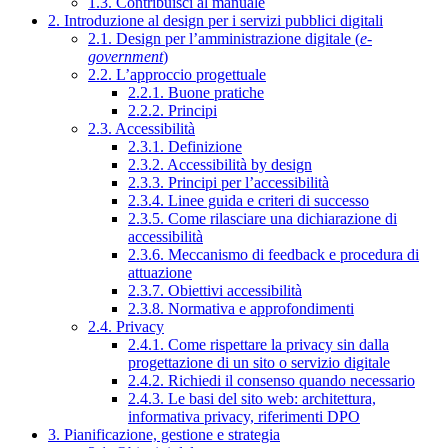
1.3. Contribuisci al manuale
2. Introduzione al design per i servizi pubblici digitali
2.1. Design per l’amministrazione digitale (
e-
government
)
2.2. L’approccio progettuale
2.2.1. Buone pratiche
2.2.2. Principi
2.3. Accessibilità
2.3.1. Definizione
2.3.2. Accessibilità by design
2.3.3. Principi per l’accessibilità
2.3.4. Linee guida e criteri di successo
2.3.5. Come rilasciare una dichiarazione di
accessibilità
2.3.6. Meccanismo di feedback e procedura di
attuazione
2.3.7. Obiettivi accessibilità
2.3.8. Normativa e approfondimenti
2.4. Privacy
2.4.1. Come rispettare la privacy sin dalla
progettazione di un sito o servizio digitale
2.4.2. Richiedi il consenso quando necessario
2.4.3. Le basi del sito web: architettura,
informativa privacy, riferimenti DPO
3. Pianificazione, gestione e strategia