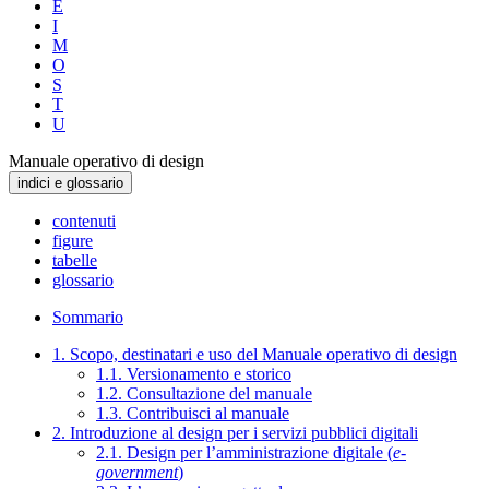
E
I
M
O
S
T
U
Manuale operativo di design
indici e glossario
contenuti
figure
tabelle
glossario
Sommario
1. Scopo, destinatari e uso del Manuale operativo di design
1.1. Versionamento e storico
1.2. Consultazione del manuale
1.3. Contribuisci al manuale
2. Introduzione al design per i servizi pubblici digitali
2.1. Design per l’amministrazione digitale (
e-
government
)