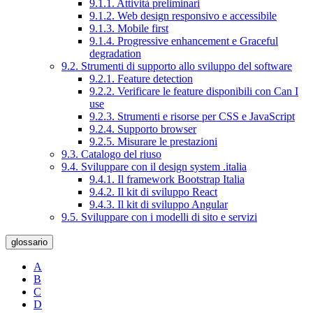
9.1.1. Attività preliminari
9.1.2. Web design responsivo e accessibile
9.1.3. Mobile first
9.1.4. Progressive enhancement e Graceful
degradation
9.2. Strumenti di supporto allo sviluppo del software
9.2.1. Feature detection
9.2.2. Verificare le feature disponibili con Can I
use
9.2.3. Strumenti e risorse per CSS e JavaScript
9.2.4. Supporto browser
9.2.5. Misurare le prestazioni
9.3. Catalogo del riuso
9.4. Sviluppare con il design system .italia
9.4.1. Il framework Bootstrap Italia
9.4.2. Il kit di sviluppo React
9.4.3. Il kit di sviluppo Angular
9.5. Sviluppare con i modelli di sito e servizi
glossario
A
B
C
D