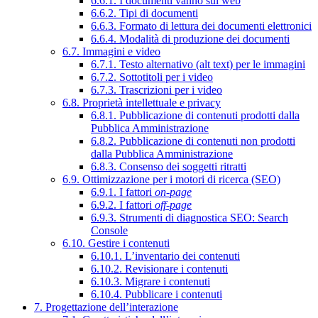
6.6.1. I documenti vanno sul web
6.6.2. Tipi di documenti
6.6.3. Formato di lettura dei documenti elettronici
6.6.4. Modalità di produzione dei documenti
6.7. Immagini e video
6.7.1. Testo alternativo (alt text) per le immagini
6.7.2. Sottotitoli per i video
6.7.3. Trascrizioni per i video
6.8. Proprietà intellettuale e privacy
6.8.1. Pubblicazione di contenuti prodotti dalla
Pubblica Amministrazione
6.8.2. Pubblicazione di contenuti non prodotti
dalla Pubblica Amministrazione
6.8.3. Consenso dei soggetti ritratti
6.9. Ottimizzazione per i motori di ricerca (SEO)
6.9.1. I fattori
on-page
6.9.2. I fattori
off-page
6.9.3. Strumenti di diagnostica SEO: Search
Console
6.10. Gestire i contenuti
6.10.1. L’inventario dei contenuti
6.10.2. Revisionare i contenuti
6.10.3. Migrare i contenuti
6.10.4. Pubblicare i contenuti
7. Progettazione dell’interazione