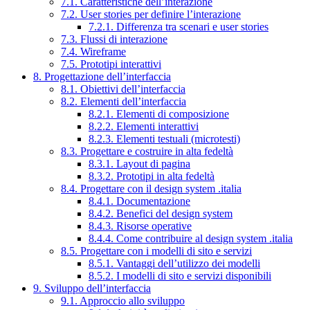
7.1. Caratteristiche dell’interazione
7.2. User stories per definire l’interazione
7.2.1. Differenza tra scenari e user stories
7.3. Flussi di interazione
7.4. Wireframe
7.5. Prototipi interattivi
8. Progettazione dell’interfaccia
8.1. Obiettivi dell’interfaccia
8.2. Elementi dell’interfaccia
8.2.1. Elementi di composizione
8.2.2. Elementi interattivi
8.2.3. Elementi testuali (microtesti)
8.3. Progettare e costruire in alta fedeltà
8.3.1. Layout di pagina
8.3.2. Prototipi in alta fedeltà
8.4. Progettare con il design system .italia
8.4.1. Documentazione
8.4.2. Benefici del design system
8.4.3. Risorse operative
8.4.4. Come contribuire al design system .italia
8.5. Progettare con i modelli di sito e servizi
8.5.1. Vantaggi dell’utilizzo dei modelli
8.5.2. I modelli di sito e servizi disponibili
9. Sviluppo dell’interfaccia
9.1. Approccio allo sviluppo