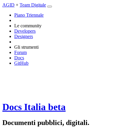
AGID
+
Team Digitale
Piano Triennale
Le community
Developers
Designers
Gli strumenti
Forum
Docs
GitHub
Docs Italia
beta
Documenti pubblici, digitali.