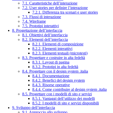
7.1. Caratteristiche dell’interazione
7.2. User stories per definire l’interazione
7.2.1. Differenza tra scenari e user stories
7.3. Flussi di interazione
7.4. Wireframe
7.5. Prototipi interattivi
8. Progettazione dell’interfaccia
8.1. Obiettivi dell’interfaccia
8.2. Elementi dell’interfaccia
8.2.1. Elementi di composizione
8.2.2. Elementi interattivi
8.2.3. Elementi testuali (microtesti)
8.3. Progettare e costruire in alta fedeltà
8.3.1. Layout di pagina
8.3.2. Prototipi in alta fedeltà
8.4. Progettare con il design system .italia
8.4.1. Documentazione
8.4.2. Benefici del design system
8.4.3. Risorse operative
8.4.4. Come contribuire al design system .italia
8.5. Progettare con i modelli di sito e servizi
8.5.1. Vantaggi dell’utilizzo dei modelli
8.5.2. I modelli di sito e servizi disponibili
9. Sviluppo dell’interfaccia
9.1. Approccio allo sviluppo