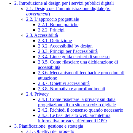
2. Introduzione al design per i servizi pubblici digitali
2.1. Design per l’amministrazione digitale (
e-
government
)
2.2. L’approccio progettuale
2.2.1. Buone pratiche
2.2.2. Principi
2.3. Accessibilità
2.3.1. Definizione
2.3.2. Accessibilità by design
2.3.3. Principi per l’accessibilità
2.3.4. Linee guida e criteri di successo
2.3.5. Come rilasciare una dichiarazione di
accessibilità
2.3.6. Meccanismo di feedback e procedura di
attuazione
2.3.7. Obiettivi accessibilità
2.3.8. Normativa e approfondimenti
2.4. Privacy
2.4.1. Come rispettare la privacy sin dalla
progettazione di un sito o servizio digitale
2.4.2. Richiedi il consenso quando necessario
2.4.3. Le basi del sito web: architettura,
informativa privacy, riferimenti DPO
3. Pianificazione, gestione e strategia
3.1. Obiettivi del progetto