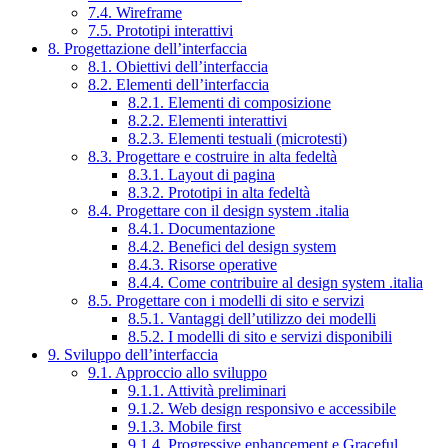
7.4. Wireframe
7.5. Prototipi interattivi
8. Progettazione dell’interfaccia
8.1. Obiettivi dell’interfaccia
8.2. Elementi dell’interfaccia
8.2.1. Elementi di composizione
8.2.2. Elementi interattivi
8.2.3. Elementi testuali (microtesti)
8.3. Progettare e costruire in alta fedeltà
8.3.1. Layout di pagina
8.3.2. Prototipi in alta fedeltà
8.4. Progettare con il design system .italia
8.4.1. Documentazione
8.4.2. Benefici del design system
8.4.3. Risorse operative
8.4.4. Come contribuire al design system .italia
8.5. Progettare con i modelli di sito e servizi
8.5.1. Vantaggi dell’utilizzo dei modelli
8.5.2. I modelli di sito e servizi disponibili
9. Sviluppo dell’interfaccia
9.1. Approccio allo sviluppo
9.1.1. Attività preliminari
9.1.2. Web design responsivo e accessibile
9.1.3. Mobile first
9.1.4. Progressive enhancement e Graceful