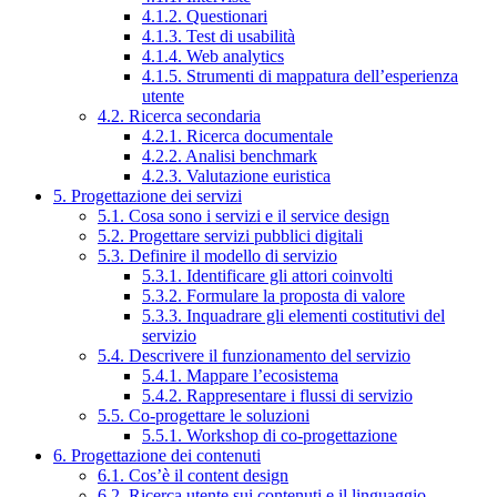
4.1.2. Questionari
4.1.3. Test di usabilità
4.1.4. Web analytics
4.1.5. Strumenti di mappatura dell’esperienza
utente
4.2. Ricerca secondaria
4.2.1. Ricerca documentale
4.2.2. Analisi benchmark
4.2.3. Valutazione euristica
5. Progettazione dei servizi
5.1. Cosa sono i servizi e il service design
5.2. Progettare servizi pubblici digitali
5.3. Definire il modello di servizio
5.3.1. Identificare gli attori coinvolti
5.3.2. Formulare la proposta di valore
5.3.3. Inquadrare gli elementi costitutivi del
servizio
5.4. Descrivere il funzionamento del servizio
5.4.1. Mappare l’ecosistema
5.4.2. Rappresentare i flussi di servizio
5.5. Co-progettare le soluzioni
5.5.1. Workshop di co-progettazione
6. Progettazione dei contenuti
6.1. Cos’è il content design
6.2. Ricerca utente sui contenuti e il linguaggio