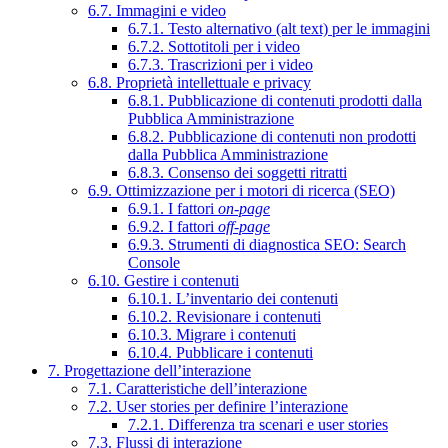
6.7. Immagini e video
6.7.1. Testo alternativo (alt text) per le immagini
6.7.2. Sottotitoli per i video
6.7.3. Trascrizioni per i video
6.8. Proprietà intellettuale e privacy
6.8.1. Pubblicazione di contenuti prodotti dalla
Pubblica Amministrazione
6.8.2. Pubblicazione di contenuti non prodotti
dalla Pubblica Amministrazione
6.8.3. Consenso dei soggetti ritratti
6.9. Ottimizzazione per i motori di ricerca (SEO)
6.9.1. I fattori
on-page
6.9.2. I fattori
off-page
6.9.3. Strumenti di diagnostica SEO: Search
Console
6.10. Gestire i contenuti
6.10.1. L’inventario dei contenuti
6.10.2. Revisionare i contenuti
6.10.3. Migrare i contenuti
6.10.4. Pubblicare i contenuti
7. Progettazione dell’interazione
7.1. Caratteristiche dell’interazione
7.2. User stories per definire l’interazione
7.2.1. Differenza tra scenari e user stories
7.3. Flussi di interazione