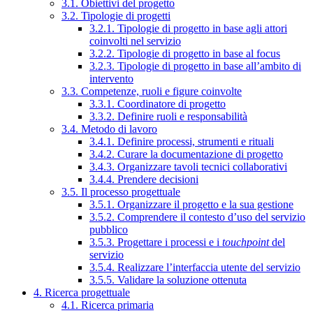
3.1. Obiettivi del progetto
3.2. Tipologie di progetti
3.2.1. Tipologie di progetto in base agli attori
coinvolti nel servizio
3.2.2. Tipologie di progetto in base al focus
3.2.3. Tipologie di progetto in base all’ambito di
intervento
3.3. Competenze, ruoli e figure coinvolte
3.3.1. Coordinatore di progetto
3.3.2. Definire ruoli e responsabilità
3.4. Metodo di lavoro
3.4.1. Definire processi, strumenti e rituali
3.4.2. Curare la documentazione di progetto
3.4.3. Organizzare tavoli tecnici collaborativi
3.4.4. Prendere decisioni
3.5. Il processo progettuale
3.5.1. Organizzare il progetto e la sua gestione
3.5.2. Comprendere il contesto d’uso del servizio
pubblico
3.5.3. Progettare i processi e i
touchpoint
del
servizio
3.5.4. Realizzare l’interfaccia utente del servizio
3.5.5. Validare la soluzione ottenuta
4. Ricerca progettuale
4.1. Ricerca primaria