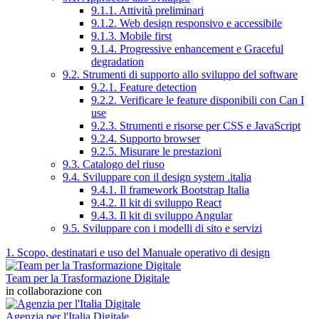
9.1.1. Attività preliminari
9.1.2. Web design responsivo e accessibile
9.1.3. Mobile first
9.1.4. Progressive enhancement e Graceful
degradation
9.2. Strumenti di supporto allo sviluppo del software
9.2.1. Feature detection
9.2.2. Verificare le feature disponibili con Can I
use
9.2.3. Strumenti e risorse per CSS e JavaScript
9.2.4. Supporto browser
9.2.5. Misurare le prestazioni
9.3. Catalogo del riuso
9.4. Sviluppare con il design system .italia
9.4.1. Il framework Bootstrap Italia
9.4.2. Il kit di sviluppo React
9.4.3. Il kit di sviluppo Angular
9.5. Sviluppare con i modelli di sito e servizi
1. Scopo, destinatari e uso del Manuale operativo di design
Team per la Trasformazione Digitale
in collaborazione con
Agenzia per l'Italia Digitale