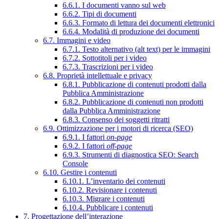
6.6.1. I documenti vanno sul web
6.6.2. Tipi di documenti
6.6.3. Formato di lettura dei documenti elettronici
6.6.4. Modalità di produzione dei documenti
6.7. Immagini e video
6.7.1. Testo alternativo (alt text) per le immagini
6.7.2. Sottotitoli per i video
6.7.3. Trascrizioni per i video
6.8. Proprietà intellettuale e privacy
6.8.1. Pubblicazione di contenuti prodotti dalla
Pubblica Amministrazione
6.8.2. Pubblicazione di contenuti non prodotti
dalla Pubblica Amministrazione
6.8.3. Consenso dei soggetti ritratti
6.9. Ottimizzazione per i motori di ricerca (SEO)
6.9.1. I fattori
on-page
6.9.2. I fattori
off-page
6.9.3. Strumenti di diagnostica SEO: Search
Console
6.10. Gestire i contenuti
6.10.1. L’inventario dei contenuti
6.10.2. Revisionare i contenuti
6.10.3. Migrare i contenuti
6.10.4. Pubblicare i contenuti
7. Progettazione dell’interazione