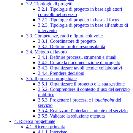
3.2. Tipologie di progetti
3.2.1. Tipologie di progetto in base agli attori
coinvolti nel servizio
3.2.2. Tipologie di progetto in base al focus
3.2.3. Tipologie di progetto in base all’ambito di
intervento
3.3. Competenze, ruoli e figure coinvolte
3.3.1. Coordinatore di progetto
3.3.2. Definire ruoli e responsabilità
3.4. Metodo di lavoro
3.4.1. Definire processi, strumenti e rituali
3.4.2. Curare la documentazione di progetto
3.4.3. Organizzare tavoli tecnici collaborativi
3.4.4. Prendere decisioni
3.5. Il processo progettuale
3.5.1. Organizzare il progetto e la sua gestione
3.5.2. Comprendere il contesto d’uso del servizio
pubblico
3.5.3. Progettare i processi e i
touchpoint
del
servizio
3.5.4. Realizzare l’interfaccia utente del servizio
3.5.5. Validare la soluzione ottenuta
4. Ricerca progettuale
4.1. Ricerca primaria
4.1.1. Interviste