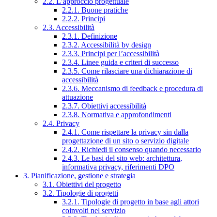
2.2. L’approccio progettuale
2.2.1. Buone pratiche
2.2.2. Principi
2.3. Accessibilità
2.3.1. Definizione
2.3.2. Accessibilità by design
2.3.3. Principi per l’accessibilità
2.3.4. Linee guida e criteri di successo
2.3.5. Come rilasciare una dichiarazione di
accessibilità
2.3.6. Meccanismo di feedback e procedura di
attuazione
2.3.7. Obiettivi accessibilità
2.3.8. Normativa e approfondimenti
2.4. Privacy
2.4.1. Come rispettare la privacy sin dalla
progettazione di un sito o servizio digitale
2.4.2. Richiedi il consenso quando necessario
2.4.3. Le basi del sito web: architettura,
informativa privacy, riferimenti DPO
3. Pianificazione, gestione e strategia
3.1. Obiettivi del progetto
3.2. Tipologie di progetti
3.2.1. Tipologie di progetto in base agli attori
coinvolti nel servizio