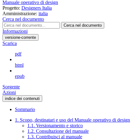
Manuale operativo di design
Progetto:
Designers Italia
Amministrazione:
italia
Cerca nel documento
Cerca nel documento
Informazioni
versione-corrente
Scarica
pdf
html
epub
Sorgente
Azioni
indice dei contenuti
Sommario
1. Scopo, destinatari e uso del Manuale operativo di design
1.1. Versionamento e storico
1.2. Consultazione del manuale
1.3. Contribuisci al manuale