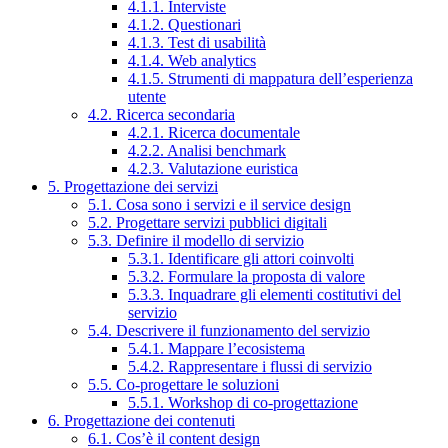
4.1.1. Interviste
4.1.2. Questionari
4.1.3. Test di usabilità
4.1.4. Web analytics
4.1.5. Strumenti di mappatura dell’esperienza
utente
4.2. Ricerca secondaria
4.2.1. Ricerca documentale
4.2.2. Analisi benchmark
4.2.3. Valutazione euristica
5. Progettazione dei servizi
5.1. Cosa sono i servizi e il service design
5.2. Progettare servizi pubblici digitali
5.3. Definire il modello di servizio
5.3.1. Identificare gli attori coinvolti
5.3.2. Formulare la proposta di valore
5.3.3. Inquadrare gli elementi costitutivi del
servizio
5.4. Descrivere il funzionamento del servizio
5.4.1. Mappare l’ecosistema
5.4.2. Rappresentare i flussi di servizio
5.5. Co-progettare le soluzioni
5.5.1. Workshop di co-progettazione
6. Progettazione dei contenuti
6.1. Cos’è il content design