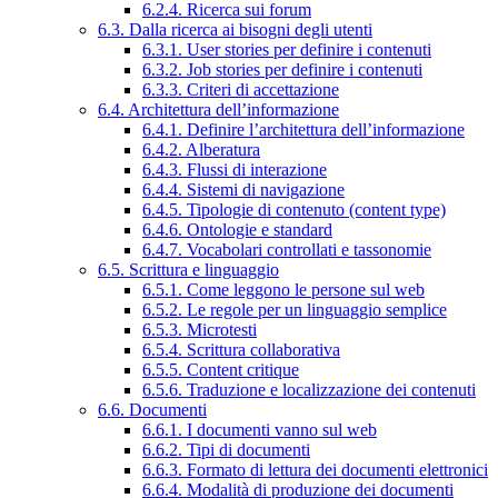
6.2.4. Ricerca sui forum
6.3. Dalla ricerca ai bisogni degli utenti
6.3.1. User stories per definire i contenuti
6.3.2. Job stories per definire i contenuti
6.3.3. Criteri di accettazione
6.4. Architettura dell’informazione
6.4.1. Definire l’architettura dell’informazione
6.4.2. Alberatura
6.4.3. Flussi di interazione
6.4.4. Sistemi di navigazione
6.4.5. Tipologie di contenuto (content type)
6.4.6. Ontologie e standard
6.4.7. Vocabolari controllati e tassonomie
6.5. Scrittura e linguaggio
6.5.1. Come leggono le persone sul web
6.5.2. Le regole per un linguaggio semplice
6.5.3. Microtesti
6.5.4. Scrittura collaborativa
6.5.5. Content critique
6.5.6. Traduzione e localizzazione dei contenuti
6.6. Documenti
6.6.1. I documenti vanno sul web
6.6.2. Tipi di documenti
6.6.3. Formato di lettura dei documenti elettronici
6.6.4. Modalità di produzione dei documenti