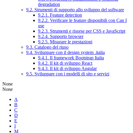
degradation
9.2. Strumenti di supporto allo sviluppo del software
9.2.1. Feature detection
9.2.2. Verificare le feature disponibili con Can I
use
9.2.3. Strumenti e risorse per CSS e JavaScript
9.2.4. Supporto browser
9.2.5. Misurare le prestazioni
9.3. Catalogo del riuso
9.4. Sviluppare con il design system .italia
9.4.1. Il framework Bootstrap Italia
9.4.2. Il kit di sviluppo React
9.4.3. Il kit di sviluppo Angular
9.5. Sviluppare con i modelli di sito e servizi
None
None
A
B
C
D
E
I
M