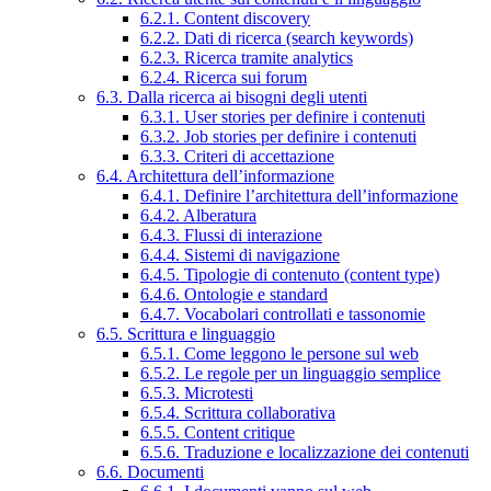
6.2.1. Content discovery
6.2.2. Dati di ricerca (search keywords)
6.2.3. Ricerca tramite analytics
6.2.4. Ricerca sui forum
6.3. Dalla ricerca ai bisogni degli utenti
6.3.1. User stories per definire i contenuti
6.3.2. Job stories per definire i contenuti
6.3.3. Criteri di accettazione
6.4. Architettura dell’informazione
6.4.1. Definire l’architettura dell’informazione
6.4.2. Alberatura
6.4.3. Flussi di interazione
6.4.4. Sistemi di navigazione
6.4.5. Tipologie di contenuto (content type)
6.4.6. Ontologie e standard
6.4.7. Vocabolari controllati e tassonomie
6.5. Scrittura e linguaggio
6.5.1. Come leggono le persone sul web
6.5.2. Le regole per un linguaggio semplice
6.5.3. Microtesti
6.5.4. Scrittura collaborativa
6.5.5. Content critique
6.5.6. Traduzione e localizzazione dei contenuti
6.6. Documenti