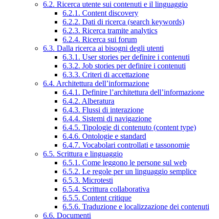
6.2. Ricerca utente sui contenuti e il linguaggio
6.2.1. Content discovery
6.2.2. Dati di ricerca (search keywords)
6.2.3. Ricerca tramite analytics
6.2.4. Ricerca sui forum
6.3. Dalla ricerca ai bisogni degli utenti
6.3.1. User stories per definire i contenuti
6.3.2. Job stories per definire i contenuti
6.3.3. Criteri di accettazione
6.4. Architettura dell’informazione
6.4.1. Definire l’architettura dell’informazione
6.4.2. Alberatura
6.4.3. Flussi di interazione
6.4.4. Sistemi di navigazione
6.4.5. Tipologie di contenuto (content type)
6.4.6. Ontologie e standard
6.4.7. Vocabolari controllati e tassonomie
6.5. Scrittura e linguaggio
6.5.1. Come leggono le persone sul web
6.5.2. Le regole per un linguaggio semplice
6.5.3. Microtesti
6.5.4. Scrittura collaborativa
6.5.5. Content critique
6.5.6. Traduzione e localizzazione dei contenuti
6.6. Documenti