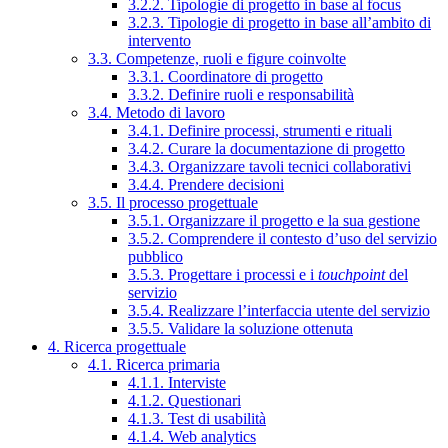
3.2.2. Tipologie di progetto in base al focus
3.2.3. Tipologie di progetto in base all’ambito di
intervento
3.3. Competenze, ruoli e figure coinvolte
3.3.1. Coordinatore di progetto
3.3.2. Definire ruoli e responsabilità
3.4. Metodo di lavoro
3.4.1. Definire processi, strumenti e rituali
3.4.2. Curare la documentazione di progetto
3.4.3. Organizzare tavoli tecnici collaborativi
3.4.4. Prendere decisioni
3.5. Il processo progettuale
3.5.1. Organizzare il progetto e la sua gestione
3.5.2. Comprendere il contesto d’uso del servizio
pubblico
3.5.3. Progettare i processi e i
touchpoint
del
servizio
3.5.4. Realizzare l’interfaccia utente del servizio
3.5.5. Validare la soluzione ottenuta
4. Ricerca progettuale
4.1. Ricerca primaria
4.1.1. Interviste
4.1.2. Questionari
4.1.3. Test di usabilità
4.1.4. Web analytics