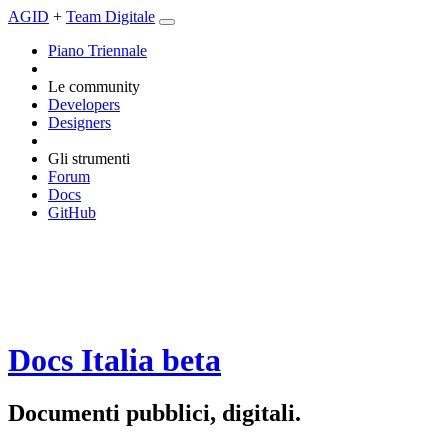
AGID
+
Team Digitale
Piano Triennale
Le community
Developers
Designers
Gli strumenti
Forum
Docs
GitHub
Docs Italia
beta
Documenti pubblici, digitali.