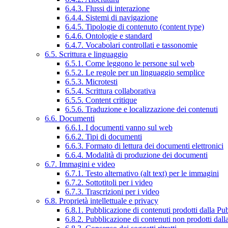
6.4.3. Flussi di interazione
6.4.4. Sistemi di navigazione
6.4.5. Tipologie di contenuto (content type)
6.4.6. Ontologie e standard
6.4.7. Vocabolari controllati e tassonomie
6.5. Scrittura e linguaggio
6.5.1. Come leggono le persone sul web
6.5.2. Le regole per un linguaggio semplice
6.5.3. Microtesti
6.5.4. Scrittura collaborativa
6.5.5. Content critique
6.5.6. Traduzione e localizzazione dei contenuti
6.6. Documenti
6.6.1. I documenti vanno sul web
6.6.2. Tipi di documenti
6.6.3. Formato di lettura dei documenti elettronici
6.6.4. Modalità di produzione dei documenti
6.7. Immagini e video
6.7.1. Testo alternativo (alt text) per le immagini
6.7.2. Sottotitoli per i video
6.7.3. Trascrizioni per i video
6.8. Proprietà intellettuale e privacy
6.8.1. Pubblicazione di contenuti prodotti dalla P
6.8.2. Pubblicazione di contenuti non prodotti dal