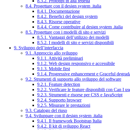
8.3.2. Prototipi in alta fedeltà
8.4. Progettare con il design system .italia
8.4.1. Documentazione
8.4.2. Benefici del design system
8.4.3. Risorse operative
8.4.4. Come contribuire al design system .italia
8.5. Progettare con i modelli di sito e servizi
8.5.1. Vantaggi dell’utilizzo dei modelli
8.5.2. I modelli di sito e servizi disponibili
9. Sviluppo dell’interfaccia
9.1. Approccio allo sviluppo
9.1.1. Attività preliminari
9.1.2. Web design responsivo e accessibile
9.1.3. Mobile first
9.1.4. Progressive enhancement e Graceful degrad
9.2. Strumenti di supporto allo sviluppo del software
9.2.1. Feature detection
9.2.2. Verificare le feature disponibili con Can I us
9.2.3. Strumenti e risorse per CSS e JavaScript
9.2.4. Supporto browser
9.2.5. Misurare le prestazioni
9.3. Catalogo del riuso
9.4. Sviluppare con il design system .italia
9.4.1. Il framework Bootstrap Italia
9.4.2. Il kit di sviluppo React