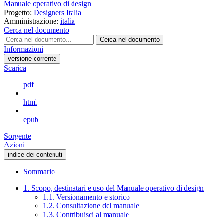
Manuale operativo di design
Progetto:
Designers Italia
Amministrazione:
italia
Cerca nel documento
Cerca nel documento
Informazioni
versione-corrente
Scarica
pdf
html
epub
Sorgente
Azioni
indice dei contenuti
Sommario
1. Scopo, destinatari e uso del Manuale operativo di design
1.1. Versionamento e storico
1.2. Consultazione del manuale
1.3. Contribuisci al manuale