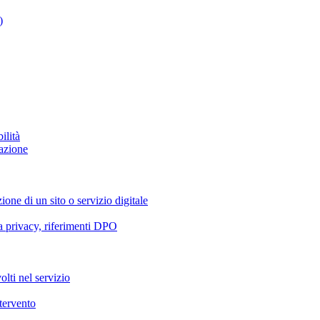
)
ilità
azione
ione di un sito o servizio digitale
va privacy, riferimenti DPO
olti nel servizio
ntervento