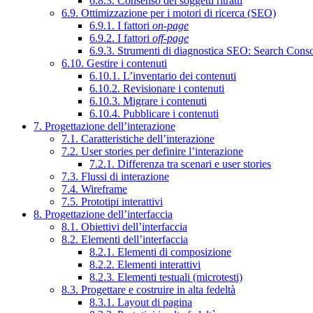
6.8.3. Consenso dei soggetti ritratti
6.9. Ottimizzazione per i motori di ricerca (SEO)
6.9.1. I fattori
on-page
6.9.2. I fattori
off-page
6.9.3. Strumenti di diagnostica SEO: Search Cons
6.10. Gestire i contenuti
6.10.1. L’inventario dei contenuti
6.10.2. Revisionare i contenuti
6.10.3. Migrare i contenuti
6.10.4. Pubblicare i contenuti
7. Progettazione dell’interazione
7.1. Caratteristiche dell’interazione
7.2. User stories per definire l’interazione
7.2.1. Differenza tra scenari e user stories
7.3. Flussi di interazione
7.4. Wireframe
7.5. Prototipi interattivi
8. Progettazione dell’interfaccia
8.1. Obiettivi dell’interfaccia
8.2. Elementi dell’interfaccia
8.2.1. Elementi di composizione
8.2.2. Elementi interattivi
8.2.3. Elementi testuali (microtesti)
8.3. Progettare e costruire in alta fedeltà
8.3.1. Layout di pagina