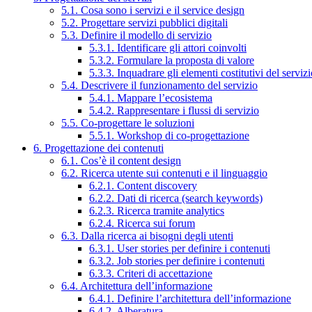
5.1. Cosa sono i servizi e il service design
5.2. Progettare servizi pubblici digitali
5.3. Definire il modello di servizio
5.3.1. Identificare gli attori coinvolti
5.3.2. Formulare la proposta di valore
5.3.3. Inquadrare gli elementi costitutivi del serviz
5.4. Descrivere il funzionamento del servizio
5.4.1. Mappare l’ecosistema
5.4.2. Rappresentare i flussi di servizio
5.5. Co-progettare le soluzioni
5.5.1. Workshop di co-progettazione
6. Progettazione dei contenuti
6.1. Cos’è il content design
6.2. Ricerca utente sui contenuti e il linguaggio
6.2.1. Content discovery
6.2.2. Dati di ricerca (search keywords)
6.2.3. Ricerca tramite analytics
6.2.4. Ricerca sui forum
6.3. Dalla ricerca ai bisogni degli utenti
6.3.1. User stories per definire i contenuti
6.3.2. Job stories per definire i contenuti
6.3.3. Criteri di accettazione
6.4. Architettura dell’informazione
6.4.1. Definire l’architettura dell’informazione
6.4.2. Alberatura