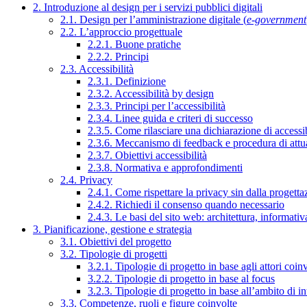
2. Introduzione al design per i servizi pubblici digitali
2.1. Design per l’amministrazione digitale (
e-government
2.2. L’approccio progettuale
2.2.1. Buone pratiche
2.2.2. Principi
2.3. Accessibilità
2.3.1. Definizione
2.3.2. Accessibilità by design
2.3.3. Principi per l’accessibilità
2.3.4. Linee guida e criteri di successo
2.3.5. Come rilasciare una dichiarazione di accessib
2.3.6. Meccanismo di feedback e procedura di attu
2.3.7. Obiettivi accessibilità
2.3.8. Normativa e approfondimenti
2.4. Privacy
2.4.1. Come rispettare la privacy sin dalla progettaz
2.4.2. Richiedi il consenso quando necessario
2.4.3. Le basi del sito web: architettura, informati
3. Pianificazione, gestione e strategia
3.1. Obiettivi del progetto
3.2. Tipologie di progetti
3.2.1. Tipologie di progetto in base agli attori coinv
3.2.2. Tipologie di progetto in base al focus
3.2.3. Tipologie di progetto in base all’ambito di i
3.3. Competenze, ruoli e figure coinvolte