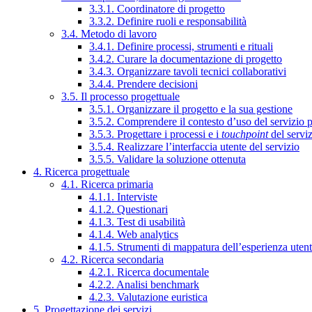
3.3.1. Coordinatore di progetto
3.3.2. Definire ruoli e responsabilità
3.4. Metodo di lavoro
3.4.1. Definire processi, strumenti e rituali
3.4.2. Curare la documentazione di progetto
3.4.3. Organizzare tavoli tecnici collaborativi
3.4.4. Prendere decisioni
3.5. Il processo progettuale
3.5.1. Organizzare il progetto e la sua gestione
3.5.2. Comprendere il contesto d’uso del servizio 
3.5.3. Progettare i processi e i
touchpoint
del servi
3.5.4. Realizzare l’interfaccia utente del servizio
3.5.5. Validare la soluzione ottenuta
4. Ricerca progettuale
4.1. Ricerca primaria
4.1.1. Interviste
4.1.2. Questionari
4.1.3. Test di usabilità
4.1.4. Web analytics
4.1.5. Strumenti di mappatura dell’esperienza uten
4.2. Ricerca secondaria
4.2.1. Ricerca documentale
4.2.2. Analisi benchmark
4.2.3. Valutazione euristica
5. Progettazione dei servizi