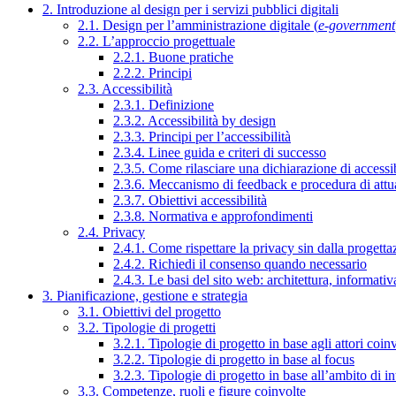
2. Introduzione al design per i servizi pubblici digitali
2.1. Design per l’amministrazione digitale (
e-government
2.2. L’approccio progettuale
2.2.1. Buone pratiche
2.2.2. Principi
2.3. Accessibilità
2.3.1. Definizione
2.3.2. Accessibilità by design
2.3.3. Principi per l’accessibilità
2.3.4. Linee guida e criteri di successo
2.3.5. Come rilasciare una dichiarazione di accessib
2.3.6. Meccanismo di feedback e procedura di attu
2.3.7. Obiettivi accessibilità
2.3.8. Normativa e approfondimenti
2.4. Privacy
2.4.1. Come rispettare la privacy sin dalla progettaz
2.4.2. Richiedi il consenso quando necessario
2.4.3. Le basi del sito web: architettura, informati
3. Pianificazione, gestione e strategia
3.1. Obiettivi del progetto
3.2. Tipologie di progetti
3.2.1. Tipologie di progetto in base agli attori coinv
3.2.2. Tipologie di progetto in base al focus
3.2.3. Tipologie di progetto in base all’ambito di i
3.3. Competenze, ruoli e figure coinvolte