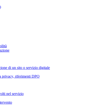
)
ilità
azione
ione di un sito o servizio digitale
va privacy, riferimenti DPO
olti nel servizio
ntervento