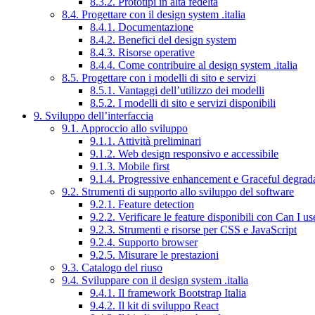
8.3.2. Prototipi in alta fedeltà
8.4. Progettare con il design system .italia
8.4.1. Documentazione
8.4.2. Benefici del design system
8.4.3. Risorse operative
8.4.4. Come contribuire al design system .italia
8.5. Progettare con i modelli di sito e servizi
8.5.1. Vantaggi dell’utilizzo dei modelli
8.5.2. I modelli di sito e servizi disponibili
9. Sviluppo dell’interfaccia
9.1. Approccio allo sviluppo
9.1.1. Attività preliminari
9.1.2. Web design responsivo e accessibile
9.1.3. Mobile first
9.1.4. Progressive enhancement e Graceful degrad
9.2. Strumenti di supporto allo sviluppo del software
9.2.1. Feature detection
9.2.2. Verificare le feature disponibili con Can I us
9.2.3. Strumenti e risorse per CSS e JavaScript
9.2.4. Supporto browser
9.2.5. Misurare le prestazioni
9.3. Catalogo del riuso
9.4. Sviluppare con il design system .italia
9.4.1. Il framework Bootstrap Italia
9.4.2. Il kit di sviluppo React