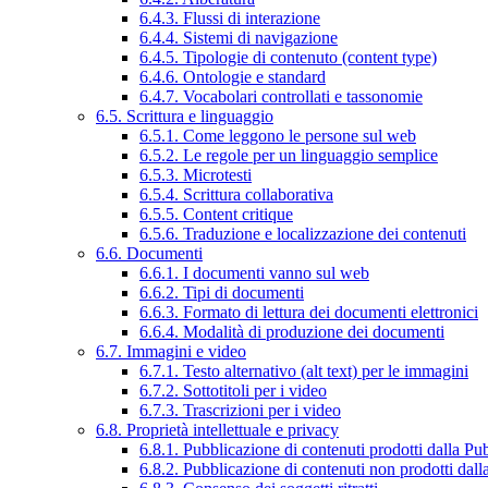
6.4.3. Flussi di interazione
6.4.4. Sistemi di navigazione
6.4.5. Tipologie di contenuto (content type)
6.4.6. Ontologie e standard
6.4.7. Vocabolari controllati e tassonomie
6.5. Scrittura e linguaggio
6.5.1. Come leggono le persone sul web
6.5.2. Le regole per un linguaggio semplice
6.5.3. Microtesti
6.5.4. Scrittura collaborativa
6.5.5. Content critique
6.5.6. Traduzione e localizzazione dei contenuti
6.6. Documenti
6.6.1. I documenti vanno sul web
6.6.2. Tipi di documenti
6.6.3. Formato di lettura dei documenti elettronici
6.6.4. Modalità di produzione dei documenti
6.7. Immagini e video
6.7.1. Testo alternativo (alt text) per le immagini
6.7.2. Sottotitoli per i video
6.7.3. Trascrizioni per i video
6.8. Proprietà intellettuale e privacy
6.8.1. Pubblicazione di contenuti prodotti dalla P
6.8.2. Pubblicazione di contenuti non prodotti dal