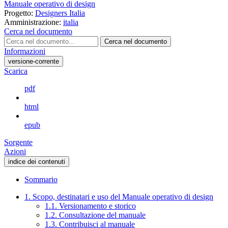
Manuale operativo di design
Progetto:
Designers Italia
Amministrazione:
italia
Cerca nel documento
Cerca nel documento
Informazioni
versione-corrente
Scarica
pdf
html
epub
Sorgente
Azioni
indice dei contenuti
Sommario
1. Scopo, destinatari e uso del Manuale operativo di design
1.1. Versionamento e storico
1.2. Consultazione del manuale
1.3. Contribuisci al manuale