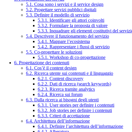
5.1. Cosa sono i servizi e il service design
5.2. Progettare servizi pubblici digitali
5.3. Definire il modello di servizio
5.3.1. Identificare gli attori coinvolti
5.3.2. Formulare la proposta di valore
5.3.3. Inquadrare gli elementi costitutivi del serviz
5.4. Descrivere il funzionamento del servizio
5.4.1. Mappare l’ecosistema
5.4.2. Rappresentare i flussi di servizio
5.5. Co-progettare le soluzioni
5.5.1. Workshop di co-progettazione
6. Progettazione dei contenuti
6.1. Cos’è il content design
6.2. Ricerca utente sui contenuti e il linguaggio
6.2.1. Content discovery
6.2.2. Dati di ricerca (search keywords)
6.2.3. Ricerca tramite analytics
6.2.4. Ricerca sui forum
6.3. Dalla ricerca ai bisogni degli utenti
6.3.1. User stories per definire i contenuti
6.3.2. Job stories per definire i contenuti
6.3.3. Criteri di accettazione
6.4. Architettura dell’informazione
6.4.1. Definire l’architettura dell’informazione
6.4.2. Alberatura