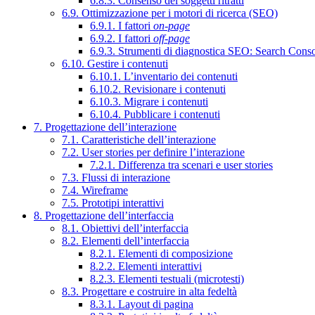
6.8.3. Consenso dei soggetti ritratti
6.9. Ottimizzazione per i motori di ricerca (SEO)
6.9.1. I fattori
on-page
6.9.2. I fattori
off-page
6.9.3. Strumenti di diagnostica SEO: Search Cons
6.10. Gestire i contenuti
6.10.1. L’inventario dei contenuti
6.10.2. Revisionare i contenuti
6.10.3. Migrare i contenuti
6.10.4. Pubblicare i contenuti
7. Progettazione dell’interazione
7.1. Caratteristiche dell’interazione
7.2. User stories per definire l’interazione
7.2.1. Differenza tra scenari e user stories
7.3. Flussi di interazione
7.4. Wireframe
7.5. Prototipi interattivi
8. Progettazione dell’interfaccia
8.1. Obiettivi dell’interfaccia
8.2. Elementi dell’interfaccia
8.2.1. Elementi di composizione
8.2.2. Elementi interattivi
8.2.3. Elementi testuali (microtesti)
8.3. Progettare e costruire in alta fedeltà
8.3.1. Layout di pagina