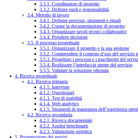
3.3.1. Coordinatore di progetto
3.3.2. Definire ruoli e responsabilità
3.4. Metodo di lavoro
3.4.1. Definire processi, strumenti e rituali
3.4.2. Curare la documentazione di progetto
3.4.3. Organizzare tavoli tecnici collaborativi
3.4.4. Prendere decisioni
3.5. Il processo progettuale
3.5.1. Organizzare il progetto e la sua gestione
3.5.2. Comprendere il contesto d’uso del servizio 
3.5.3. Progettare i processi e i
touchpoint
del servi
3.5.4. Realizzare l’interfaccia utente del servizio
3.5.5. Validare la soluzione ottenuta
4. Ricerca progettuale
4.1. Ricerca primaria
4.1.1. Interviste
4.1.2. Questionari
4.1.3. Test di usabilità
4.1.4. Web analytics
4.1.5. Strumenti di mappatura dell’esperienza uten
4.2. Ricerca secondaria
4.2.1. Ricerca documentale
4.2.2. Analisi benchmark
4.2.3. Valutazione euristica
5. Progettazione dei servizi