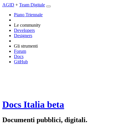
AGID
+
Team Digitale
Piano Triennale
Le community
Developers
Designers
Gli strumenti
Forum
Docs
GitHub
Docs Italia
beta
Documenti pubblici, digitali.