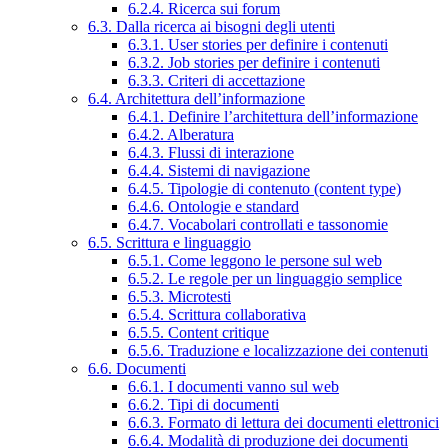
6.2.4. Ricerca sui forum
6.3. Dalla ricerca ai bisogni degli utenti
6.3.1. User stories per definire i contenuti
6.3.2. Job stories per definire i contenuti
6.3.3. Criteri di accettazione
6.4. Architettura dell’informazione
6.4.1. Definire l’architettura dell’informazione
6.4.2. Alberatura
6.4.3. Flussi di interazione
6.4.4. Sistemi di navigazione
6.4.5. Tipologie di contenuto (content type)
6.4.6. Ontologie e standard
6.4.7. Vocabolari controllati e tassonomie
6.5. Scrittura e linguaggio
6.5.1. Come leggono le persone sul web
6.5.2. Le regole per un linguaggio semplice
6.5.3. Microtesti
6.5.4. Scrittura collaborativa
6.5.5. Content critique
6.5.6. Traduzione e localizzazione dei contenuti
6.6. Documenti
6.6.1. I documenti vanno sul web
6.6.2. Tipi di documenti
6.6.3. Formato di lettura dei documenti elettronici
6.6.4. Modalità di produzione dei documenti