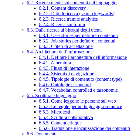
6.2. Ricerca utente sui contenuti e il linguaggio
6.2.1. Content discovery
6.2.2. Dati di ricerca (search keywords)
6.2.3. Ricerca tramite analytics
6.2.4. Ricerca sui forum
6.3. Dalla ricerca ai bisogni degli utenti
6.3.1. User stories per definire i contenuti
6.3.2. Job stories per definire i contenuti
6.3.3. Criteri di accettazione
6.4. Architettura dell’informazione
6.4.1. Definire l’architettura dell’informazione
6.4.2. Alberatura
6.4.3. Flussi di interazione
6.4.4. Sistemi di navigazione
6.4.5. Tipologie di contenuto (content type)
6.4.6. Ontologie e standard
6.4.7. Vocabolari controllati e tassonomie
6.5. Scrittura e linguaggio
6.5.1. Come leggono le persone sul web
6.5.2. Le regole per un linguaggio semplice
6.5.3. Microtesti
6.5.4. Scrittura collaborativa
6.5.5. Content critique
6.5.6. Traduzione e localizzazione dei contenuti
6.6. Documenti