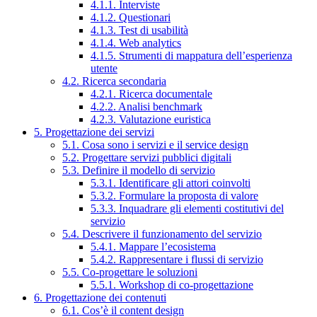
4.1.1. Interviste
4.1.2. Questionari
4.1.3. Test di usabilità
4.1.4. Web analytics
4.1.5. Strumenti di mappatura dell’esperienza
utente
4.2. Ricerca secondaria
4.2.1. Ricerca documentale
4.2.2. Analisi benchmark
4.2.3. Valutazione euristica
5. Progettazione dei servizi
5.1. Cosa sono i servizi e il service design
5.2. Progettare servizi pubblici digitali
5.3. Definire il modello di servizio
5.3.1. Identificare gli attori coinvolti
5.3.2. Formulare la proposta di valore
5.3.3. Inquadrare gli elementi costitutivi del
servizio
5.4. Descrivere il funzionamento del servizio
5.4.1. Mappare l’ecosistema
5.4.2. Rappresentare i flussi di servizio
5.5. Co-progettare le soluzioni
5.5.1. Workshop di co-progettazione
6. Progettazione dei contenuti
6.1. Cos’è il content design