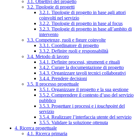
3.1. Obiettivi del progetto
3.2. Tipologie di progetti
3.2.1. Tipologie di progetto in base agli attori
coinvolti nel servizio
3.2.2. Tipologie di progetto in base al focus
3.2.3. Tipologie di progetto in base all’ambito di
intervento
3.3. Competenze, ruoli e figure coinvolte
3.3.1. Coordinatore di progetto
3.3.2. Definire ruoli e responsabilità
3.4. Metodo di lavoro
3.4.1. Definire processi, strumenti e rituali
3.4.2. Curare la documentazione di progetto
3.4.3. Organizzare tavoli tecnici collaborativi
3.4.4. Prendere decisioni
3.5. Il processo progettuale
3.5.1. Organizzare il progetto e la sua gestione
3.5.2. Comprendere il contesto d’uso del servizio
pubblico
3.5.3. Progettare i processi e i
touchpoint
del
servizio
3.5.4. Realizzare l’interfaccia utente del servizio
3.5.5. Validare la soluzione ottenuta
4. Ricerca progettuale
4.1. Ricerca primaria