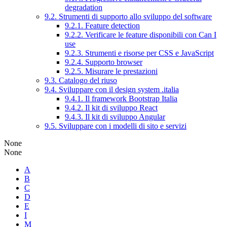
degradation
9.2. Strumenti di supporto allo sviluppo del software
9.2.1. Feature detection
9.2.2. Verificare le feature disponibili con Can I
use
9.2.3. Strumenti e risorse per CSS e JavaScript
9.2.4. Supporto browser
9.2.5. Misurare le prestazioni
9.3. Catalogo del riuso
9.4. Sviluppare con il design system .italia
9.4.1. Il framework Bootstrap Italia
9.4.2. Il kit di sviluppo React
9.4.3. Il kit di sviluppo Angular
9.5. Sviluppare con i modelli di sito e servizi
None
None
A
B
C
D
E
I
M