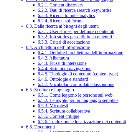
6.2.1. Content discovery
6.2.2. Dati di ricerca (search keywords)
6.2.3. Ricerca tramite analytics
6.2.4. Ricerca sui forum
6.3. Dalla ricerca ai bisogni degli utenti
6.3.1. User stories per definire i contenuti
6.3.2. Job stories per definire i contenuti
6.3.3. Criteri di accettazione
6.4. Architettura dell’informazione
6.4.1. Definire l’architettura dell’informazione
6.4.2. Alberatura
6.4.3. Flussi di interazione
6.4.4. Sistemi di navigazione
6.4.5. Tipologie di contenuto (content type)
6.4.6. Ontologie e standard
6.4.7. Vocabolari controllati e tassonomie
6.5. Scrittura e linguaggio
6.5.1. Come leggono le persone sul web
6.5.2. Le regole per un linguaggio semplice
6.5.3. Microtesti
6.5.4. Scrittura collaborativa
6.5.5. Content critique
6.5.6. Traduzione e localizzazione dei contenuti
6.6. Documenti