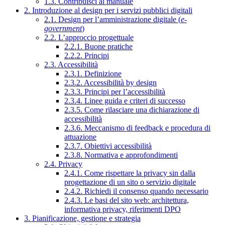
1.3. Contribuisci al manuale
2. Introduzione al design per i servizi pubblici digitali
2.1. Design per l’amministrazione digitale (
e-
government
)
2.2. L’approccio progettuale
2.2.1. Buone pratiche
2.2.2. Principi
2.3. Accessibilità
2.3.1. Definizione
2.3.2. Accessibilità by design
2.3.3. Principi per l’accessibilità
2.3.4. Linee guida e criteri di successo
2.3.5. Come rilasciare una dichiarazione di
accessibilità
2.3.6. Meccanismo di feedback e procedura di
attuazione
2.3.7. Obiettivi accessibilità
2.3.8. Normativa e approfondimenti
2.4. Privacy
2.4.1. Come rispettare la privacy sin dalla
progettazione di un sito o servizio digitale
2.4.2. Richiedi il consenso quando necessario
2.4.3. Le basi del sito web: architettura,
informativa privacy, riferimenti DPO
3. Pianificazione, gestione e strategia