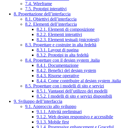
7.4. Wireframe
7.5. Prototipi interattivi
8. Progettazione dell’interfaccia
8.1. Obiettivi dell’interfaccia
8.2. Elementi dell’interfaccia
8.2.1. Elementi di composizione
8.2.2. Elementi interattivi
8.2.3. Elementi testuali (microtesti)
8.3. Progettare e costruire in alta fedeltà
8.3.1. Layout di pagina
8.3.2. Prototipi in alta fedeltà
8.4. Progettare con il design system .italia
8.4.1. Documentazione
8.4.2. Benefici del design system
8.4.3. Risorse operative
8.4.4. Come contribuire al design system .italia
8.5. Progettare con i modelli di sito e servizi
8.5.1. Vantaggi dell’utilizzo dei modelli
8.5.2. I modelli di sito e servizi disponibili
9. Sviluppo dell’interfaccia
9.1. Approccio allo sviluppo
9.1.1. Attività preliminari
9.1.2. Web design responsivo e accessibile
9.1.3. Mobile first
9.1.4. Progressive enhancement e Graceful