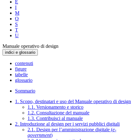
E
I
M
O
S
T
U
Manuale operativo di design
indici e glossario
contenuti
figure
tabelle
glossario
Sommario
1. Scopo, destinatari e uso del Manuale operativo di design
1.1. Versionamento e storico
1.2. Consultazione del manuale
1.3. Contribuisci al manuale
2. Introduzione al design per i servizi pubblici digitali
2.1. Design per l’amministrazione digitale (
e-
government
)