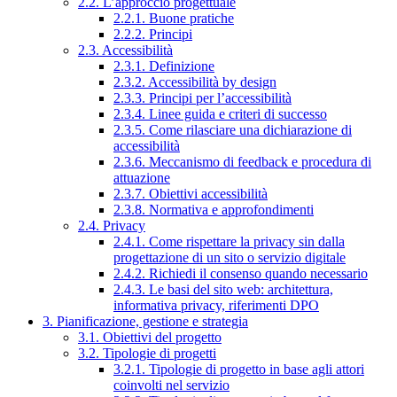
2.2. L’approccio progettuale
2.2.1. Buone pratiche
2.2.2. Principi
2.3. Accessibilità
2.3.1. Definizione
2.3.2. Accessibilità by design
2.3.3. Principi per l’accessibilità
2.3.4. Linee guida e criteri di successo
2.3.5. Come rilasciare una dichiarazione di
accessibilità
2.3.6. Meccanismo di feedback e procedura di
attuazione
2.3.7. Obiettivi accessibilità
2.3.8. Normativa e approfondimenti
2.4. Privacy
2.4.1. Come rispettare la privacy sin dalla
progettazione di un sito o servizio digitale
2.4.2. Richiedi il consenso quando necessario
2.4.3. Le basi del sito web: architettura,
informativa privacy, riferimenti DPO
3. Pianificazione, gestione e strategia
3.1. Obiettivi del progetto
3.2. Tipologie di progetti
3.2.1. Tipologie di progetto in base agli attori
coinvolti nel servizio