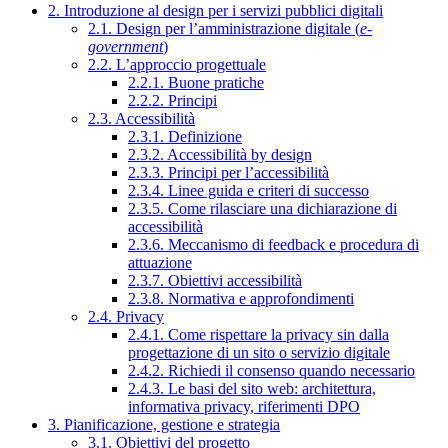
2. Introduzione al design per i servizi pubblici digitali
2.1. Design per l’amministrazione digitale (
e-
government
)
2.2. L’approccio progettuale
2.2.1. Buone pratiche
2.2.2. Principi
2.3. Accessibilità
2.3.1. Definizione
2.3.2. Accessibilità by design
2.3.3. Principi per l’accessibilità
2.3.4. Linee guida e criteri di successo
2.3.5. Come rilasciare una dichiarazione di
accessibilità
2.3.6. Meccanismo di feedback e procedura di
attuazione
2.3.7. Obiettivi accessibilità
2.3.8. Normativa e approfondimenti
2.4. Privacy
2.4.1. Come rispettare la privacy sin dalla
progettazione di un sito o servizio digitale
2.4.2. Richiedi il consenso quando necessario
2.4.3. Le basi del sito web: architettura,
informativa privacy, riferimenti DPO
3. Pianificazione, gestione e strategia
3.1. Obiettivi del progetto