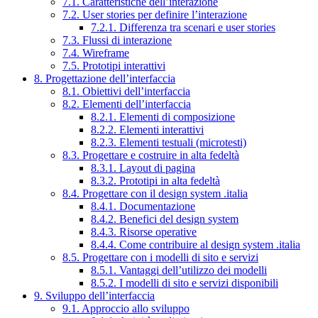
7.1. Caratteristiche dell’interazione
7.2. User stories per definire l’interazione
7.2.1. Differenza tra scenari e user stories
7.3. Flussi di interazione
7.4. Wireframe
7.5. Prototipi interattivi
8. Progettazione dell’interfaccia
8.1. Obiettivi dell’interfaccia
8.2. Elementi dell’interfaccia
8.2.1. Elementi di composizione
8.2.2. Elementi interattivi
8.2.3. Elementi testuali (microtesti)
8.3. Progettare e costruire in alta fedeltà
8.3.1. Layout di pagina
8.3.2. Prototipi in alta fedeltà
8.4. Progettare con il design system .italia
8.4.1. Documentazione
8.4.2. Benefici del design system
8.4.3. Risorse operative
8.4.4. Come contribuire al design system .italia
8.5. Progettare con i modelli di sito e servizi
8.5.1. Vantaggi dell’utilizzo dei modelli
8.5.2. I modelli di sito e servizi disponibili
9. Sviluppo dell’interfaccia
9.1. Approccio allo sviluppo