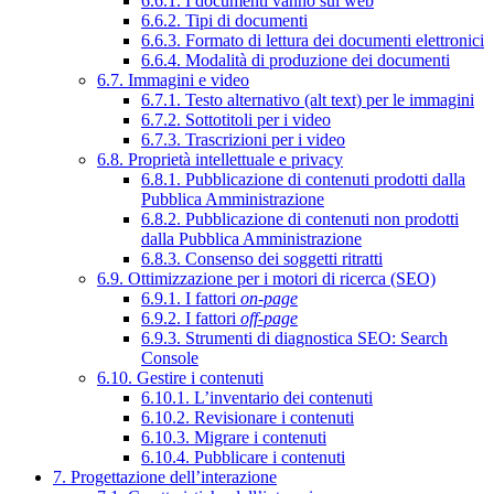
6.6.1. I documenti vanno sul web
6.6.2. Tipi di documenti
6.6.3. Formato di lettura dei documenti elettronici
6.6.4. Modalità di produzione dei documenti
6.7. Immagini e video
6.7.1. Testo alternativo (alt text) per le immagini
6.7.2. Sottotitoli per i video
6.7.3. Trascrizioni per i video
6.8. Proprietà intellettuale e privacy
6.8.1. Pubblicazione di contenuti prodotti dalla
Pubblica Amministrazione
6.8.2. Pubblicazione di contenuti non prodotti
dalla Pubblica Amministrazione
6.8.3. Consenso dei soggetti ritratti
6.9. Ottimizzazione per i motori di ricerca (SEO)
6.9.1. I fattori
on-page
6.9.2. I fattori
off-page
6.9.3. Strumenti di diagnostica SEO: Search
Console
6.10. Gestire i contenuti
6.10.1. L’inventario dei contenuti
6.10.2. Revisionare i contenuti
6.10.3. Migrare i contenuti
6.10.4. Pubblicare i contenuti
7. Progettazione dell’interazione