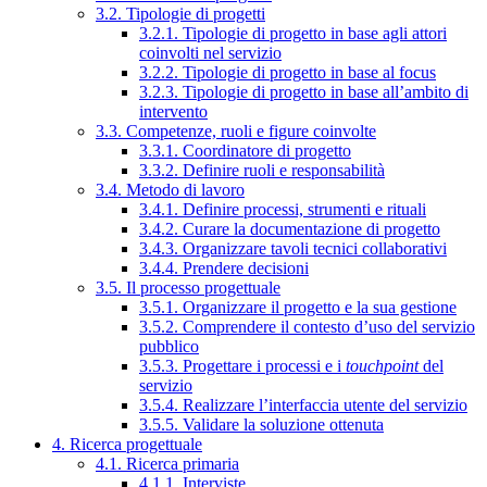
3.2. Tipologie di progetti
3.2.1. Tipologie di progetto in base agli attori
coinvolti nel servizio
3.2.2. Tipologie di progetto in base al focus
3.2.3. Tipologie di progetto in base all’ambito di
intervento
3.3. Competenze, ruoli e figure coinvolte
3.3.1. Coordinatore di progetto
3.3.2. Definire ruoli e responsabilità
3.4. Metodo di lavoro
3.4.1. Definire processi, strumenti e rituali
3.4.2. Curare la documentazione di progetto
3.4.3. Organizzare tavoli tecnici collaborativi
3.4.4. Prendere decisioni
3.5. Il processo progettuale
3.5.1. Organizzare il progetto e la sua gestione
3.5.2. Comprendere il contesto d’uso del servizio
pubblico
3.5.3. Progettare i processi e i
touchpoint
del
servizio
3.5.4. Realizzare l’interfaccia utente del servizio
3.5.5. Validare la soluzione ottenuta
4. Ricerca progettuale
4.1. Ricerca primaria
4.1.1. Interviste