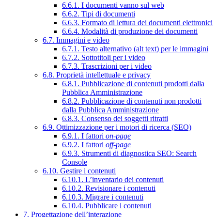
6.6.1. I documenti vanno sul web
6.6.2. Tipi di documenti
6.6.3. Formato di lettura dei documenti elettronici
6.6.4. Modalità di produzione dei documenti
6.7. Immagini e video
6.7.1. Testo alternativo (alt text) per le immagini
6.7.2. Sottotitoli per i video
6.7.3. Trascrizioni per i video
6.8. Proprietà intellettuale e privacy
6.8.1. Pubblicazione di contenuti prodotti dalla
Pubblica Amministrazione
6.8.2. Pubblicazione di contenuti non prodotti
dalla Pubblica Amministrazione
6.8.3. Consenso dei soggetti ritratti
6.9. Ottimizzazione per i motori di ricerca (SEO)
6.9.1. I fattori
on-page
6.9.2. I fattori
off-page
6.9.3. Strumenti di diagnostica SEO: Search
Console
6.10. Gestire i contenuti
6.10.1. L’inventario dei contenuti
6.10.2. Revisionare i contenuti
6.10.3. Migrare i contenuti
6.10.4. Pubblicare i contenuti
7. Progettazione dell’interazione