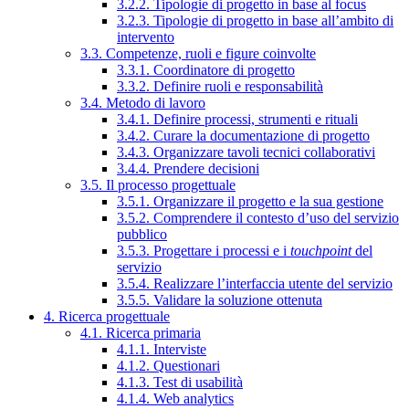
3.2.2. Tipologie di progetto in base al focus
3.2.3. Tipologie di progetto in base all’ambito di
intervento
3.3. Competenze, ruoli e figure coinvolte
3.3.1. Coordinatore di progetto
3.3.2. Definire ruoli e responsabilità
3.4. Metodo di lavoro
3.4.1. Definire processi, strumenti e rituali
3.4.2. Curare la documentazione di progetto
3.4.3. Organizzare tavoli tecnici collaborativi
3.4.4. Prendere decisioni
3.5. Il processo progettuale
3.5.1. Organizzare il progetto e la sua gestione
3.5.2. Comprendere il contesto d’uso del servizio
pubblico
3.5.3. Progettare i processi e i
touchpoint
del
servizio
3.5.4. Realizzare l’interfaccia utente del servizio
3.5.5. Validare la soluzione ottenuta
4. Ricerca progettuale
4.1. Ricerca primaria
4.1.1. Interviste
4.1.2. Questionari
4.1.3. Test di usabilità
4.1.4. Web analytics