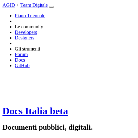
AGID
+
Team Digitale
Piano Triennale
Le community
Developers
Designers
Gli strumenti
Forum
Docs
GitHub
Docs Italia
beta
Documenti pubblici, digitali.