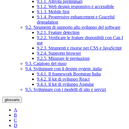
9.1.1. Attività preliminari
9.1.2. Web design responsivo e accessibile
9.1.3. Mobile first
9.1.4. Progressive enhancement e Graceful
degradation
9.2. Strumenti di supporto allo sviluppo del software
9.2.1. Feature detection
9.2.2. Verificare le feature disponibili con Can I
use
9.2.3. Strumenti e risorse per CSS e JavaScript
9.2.4. Supporto browser
9.2.5. Misurare le prestazioni
9.3. Catalogo del riuso
9.4. Sviluppare con il design system .italia
9.4.1. Il framework Bootstrap Italia
9.4.2. Il kit di sviluppo React
9.4.3. Il kit di sviluppo Angular
9.5. Sviluppare con i modelli di sito e servizi
glossario
A
B
C
D