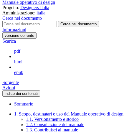
Manuale operativo di design
Progetto:
Designers Italia
Amministrazione:
italia
Cerca nel documento
Cerca nel documento
Informazioni
versione-corrente
Scarica
pdf
html
epub
Sorgente
Azioni
indice dei contenuti
Sommario
1. Scopo, destinatari e uso del Manuale operativo di design
1.1. Versionamento e storico
1.2. Consultazione del manuale
1.3. Contribuisci al manuale