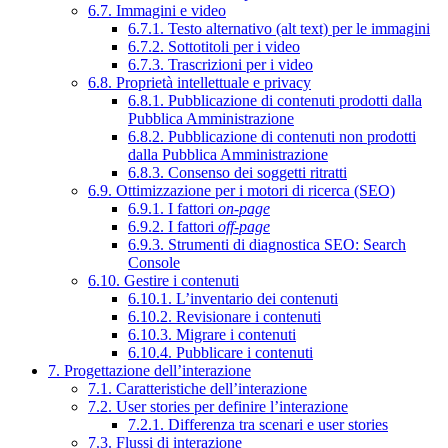
6.7. Immagini e video
6.7.1. Testo alternativo (alt text) per le immagini
6.7.2. Sottotitoli per i video
6.7.3. Trascrizioni per i video
6.8. Proprietà intellettuale e privacy
6.8.1. Pubblicazione di contenuti prodotti dalla
Pubblica Amministrazione
6.8.2. Pubblicazione di contenuti non prodotti
dalla Pubblica Amministrazione
6.8.3. Consenso dei soggetti ritratti
6.9. Ottimizzazione per i motori di ricerca (SEO)
6.9.1. I fattori
on-page
6.9.2. I fattori
off-page
6.9.3. Strumenti di diagnostica SEO: Search
Console
6.10. Gestire i contenuti
6.10.1. L’inventario dei contenuti
6.10.2. Revisionare i contenuti
6.10.3. Migrare i contenuti
6.10.4. Pubblicare i contenuti
7. Progettazione dell’interazione
7.1. Caratteristiche dell’interazione
7.2. User stories per definire l’interazione
7.2.1. Differenza tra scenari e user stories
7.3. Flussi di interazione