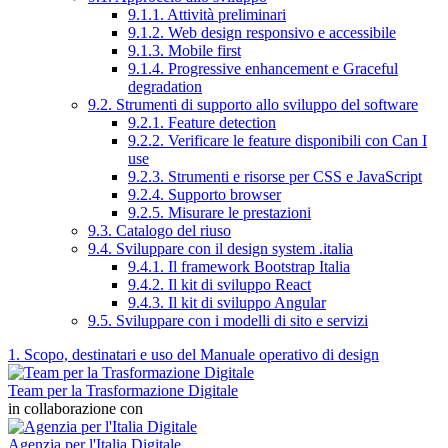
9.1.1. Attività preliminari
9.1.2. Web design responsivo e accessibile
9.1.3. Mobile first
9.1.4. Progressive enhancement e Graceful
degradation
9.2. Strumenti di supporto allo sviluppo del software
9.2.1. Feature detection
9.2.2. Verificare le feature disponibili con Can I
use
9.2.3. Strumenti e risorse per CSS e JavaScript
9.2.4. Supporto browser
9.2.5. Misurare le prestazioni
9.3. Catalogo del riuso
9.4. Sviluppare con il design system .italia
9.4.1. Il framework Bootstrap Italia
9.4.2. Il kit di sviluppo React
9.4.3. Il kit di sviluppo Angular
9.5. Sviluppare con i modelli di sito e servizi
1. Scopo, destinatari e uso del Manuale operativo di design
Team per la Trasformazione Digitale
in collaborazione con
Agenzia per l'Italia Digitale