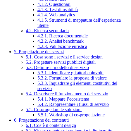
4.1.2. Questionari
4.1.3. Test di usabilità
4.1.4. Web analytics
4.1.5. Strumenti di mappatura dell’esperienza
utente
4.2. Ricerca secondaria
4.2.1. Ricerca documentale
4.2.2. Analisi benchmark
4.2.3. Valutazione euristica
5. Progettazione dei servizi
5.1. Cosa sono i servizi e il service design
5.2. Progettare servizi pubblici digitali
5.3. Definire il modello di servizio
5.3.1. Identificare gli attori coinvolti
5.3.2. Formulare la proposta di valore
5.3.3. Inquadrare gli elementi costitutivi del
servizio
5.4. Descrivere il funzionamento del servizio
5.4.1. Mappare l’ecosistema
5.4.2. Rappresentare i flussi di servizio
5.5. Co-progettare le soluzioni
5.5.1. Workshop di co-progettazione
6. Progettazione dei contenuti
6.1. Cos’è il content design
6.2. Ricerca utente sui contenuti e il linguaggio