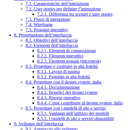
7.1. Caratteristiche dell’interazione
7.2. User stories per definire l’interazione
7.2.1. Differenza tra scenari e user stories
7.3. Flussi di interazione
7.4. Wireframe
7.5. Prototipi interattivi
8. Progettazione dell’interfaccia
8.1. Obiettivi dell’interfaccia
8.2. Elementi dell’interfaccia
8.2.1. Elementi di composizione
8.2.2. Elementi interattivi
8.2.3. Elementi testuali (microtesti)
8.3. Progettare e costruire in alta fedeltà
8.3.1. Layout di pagina
8.3.2. Prototipi in alta fedeltà
8.4. Progettare con il design system .italia
8.4.1. Documentazione
8.4.2. Benefici del design system
8.4.3. Risorse operative
8.4.4. Come contribuire al design system .italia
8.5. Progettare con i modelli di sito e servizi
8.5.1. Vantaggi dell’utilizzo dei modelli
8.5.2. I modelli di sito e servizi disponibili
9. Sviluppo dell’interfaccia
9.1. Approccio allo sviluppo