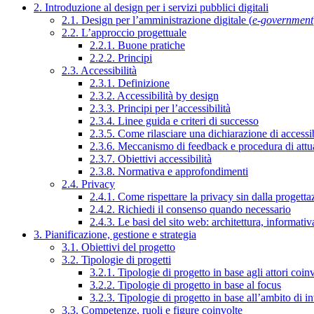
2. Introduzione al design per i servizi pubblici digitali
2.1. Design per l’amministrazione digitale (
e-government
2.2. L’approccio progettuale
2.2.1. Buone pratiche
2.2.2. Principi
2.3. Accessibilità
2.3.1. Definizione
2.3.2. Accessibilità by design
2.3.3. Principi per l’accessibilità
2.3.4. Linee guida e criteri di successo
2.3.5. Come rilasciare una dichiarazione di accessib
2.3.6. Meccanismo di feedback e procedura di attu
2.3.7. Obiettivi accessibilità
2.3.8. Normativa e approfondimenti
2.4. Privacy
2.4.1. Come rispettare la privacy sin dalla progettaz
2.4.2. Richiedi il consenso quando necessario
2.4.3. Le basi del sito web: architettura, informati
3. Pianificazione, gestione e strategia
3.1. Obiettivi del progetto
3.2. Tipologie di progetti
3.2.1. Tipologie di progetto in base agli attori coinv
3.2.2. Tipologie di progetto in base al focus
3.2.3. Tipologie di progetto in base all’ambito di i
3.3. Competenze, ruoli e figure coinvolte