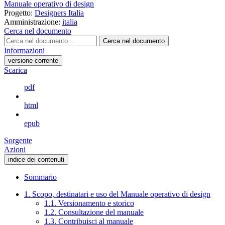
Manuale operativo di design
Progetto:
Designers Italia
Amministrazione:
italia
Cerca nel documento
Cerca nel documento
Informazioni
versione-corrente
Scarica
pdf
html
epub
Sorgente
Azioni
indice dei contenuti
Sommario
1. Scopo, destinatari e uso del Manuale operativo di design
1.1. Versionamento e storico
1.2. Consultazione del manuale
1.3. Contribuisci al manuale