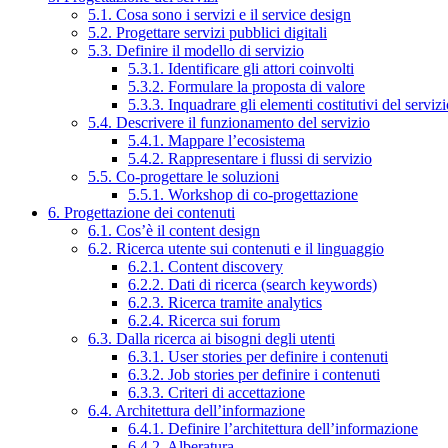
5.1. Cosa sono i servizi e il service design
5.2. Progettare servizi pubblici digitali
5.3. Definire il modello di servizio
5.3.1. Identificare gli attori coinvolti
5.3.2. Formulare la proposta di valore
5.3.3. Inquadrare gli elementi costitutivi del serviz
5.4. Descrivere il funzionamento del servizio
5.4.1. Mappare l’ecosistema
5.4.2. Rappresentare i flussi di servizio
5.5. Co-progettare le soluzioni
5.5.1. Workshop di co-progettazione
6. Progettazione dei contenuti
6.1. Cos’è il content design
6.2. Ricerca utente sui contenuti e il linguaggio
6.2.1. Content discovery
6.2.2. Dati di ricerca (search keywords)
6.2.3. Ricerca tramite analytics
6.2.4. Ricerca sui forum
6.3. Dalla ricerca ai bisogni degli utenti
6.3.1. User stories per definire i contenuti
6.3.2. Job stories per definire i contenuti
6.3.3. Criteri di accettazione
6.4. Architettura dell’informazione
6.4.1. Definire l’architettura dell’informazione
6.4.2. Alberatura