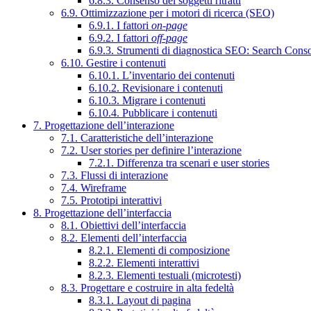
6.8.3. Consenso dei soggetti ritratti
6.9. Ottimizzazione per i motori di ricerca (SEO)
6.9.1. I fattori
on-page
6.9.2. I fattori
off-page
6.9.3. Strumenti di diagnostica SEO: Search Cons
6.10. Gestire i contenuti
6.10.1. L’inventario dei contenuti
6.10.2. Revisionare i contenuti
6.10.3. Migrare i contenuti
6.10.4. Pubblicare i contenuti
7. Progettazione dell’interazione
7.1. Caratteristiche dell’interazione
7.2. User stories per definire l’interazione
7.2.1. Differenza tra scenari e user stories
7.3. Flussi di interazione
7.4. Wireframe
7.5. Prototipi interattivi
8. Progettazione dell’interfaccia
8.1. Obiettivi dell’interfaccia
8.2. Elementi dell’interfaccia
8.2.1. Elementi di composizione
8.2.2. Elementi interattivi
8.2.3. Elementi testuali (microtesti)
8.3. Progettare e costruire in alta fedeltà
8.3.1. Layout di pagina