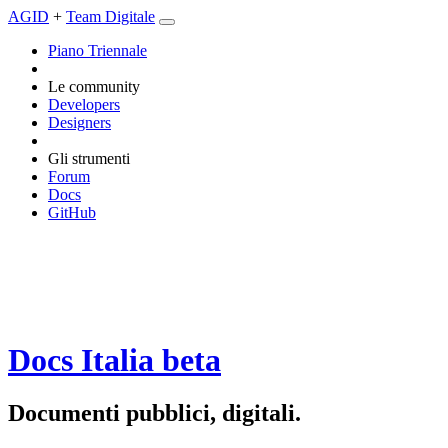
AGID
+
Team Digitale
Piano Triennale
Le community
Developers
Designers
Gli strumenti
Forum
Docs
GitHub
Docs Italia
beta
Documenti pubblici, digitali.