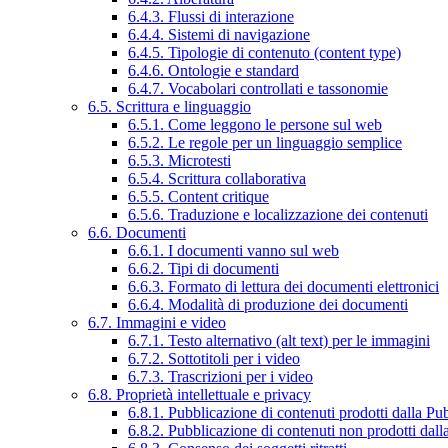
6.4.3. Flussi di interazione
6.4.4. Sistemi di navigazione
6.4.5. Tipologie di contenuto (content type)
6.4.6. Ontologie e standard
6.4.7. Vocabolari controllati e tassonomie
6.5. Scrittura e linguaggio
6.5.1. Come leggono le persone sul web
6.5.2. Le regole per un linguaggio semplice
6.5.3. Microtesti
6.5.4. Scrittura collaborativa
6.5.5. Content critique
6.5.6. Traduzione e localizzazione dei contenuti
6.6. Documenti
6.6.1. I documenti vanno sul web
6.6.2. Tipi di documenti
6.6.3. Formato di lettura dei documenti elettronici
6.6.4. Modalità di produzione dei documenti
6.7. Immagini e video
6.7.1. Testo alternativo (alt text) per le immagini
6.7.2. Sottotitoli per i video
6.7.3. Trascrizioni per i video
6.8. Proprietà intellettuale e privacy
6.8.1. Pubblicazione di contenuti prodotti dalla P
6.8.2. Pubblicazione di contenuti non prodotti dal