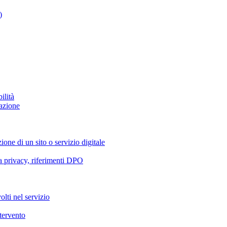
)
ilità
azione
ione di un sito o servizio digitale
va privacy, riferimenti DPO
olti nel servizio
ntervento