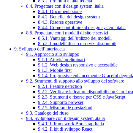
8.3.2. Prototipi in alta fedeltà
8.4. Progettare con il design system .italia
8.4.1. Documentazione
8.4.2. Benefici del design system
8.4.3. Risorse operative
8.4.4. Come contribuire al design system .italia
8.5. Progettare con i modelli di sito e servizi
8.5.1. Vantaggi dell’utilizzo dei modelli
8.5.2. I modelli di sito e servizi disponibili
9. Sviluppo dell’interfaccia
9.1. Approccio allo sviluppo
9.1.1. Attività preliminari
9.1.2. Web design responsivo e accessibile
9.1.3. Mobile first
9.1.4. Progressive enhancement e Graceful degrad
9.2. Strumenti di supporto allo sviluppo del software
9.2.1. Feature detection
9.2.2. Verificare le feature disponibili con Can I us
9.2.3. Strumenti e risorse per CSS e JavaScript
9.2.4. Supporto browser
9.2.5. Misurare le prestazioni
9.3. Catalogo del riuso
9.4. Sviluppare con il design system .italia
9.4.1. Il framework Bootstrap Italia
9.4.2. Il kit di sviluppo React