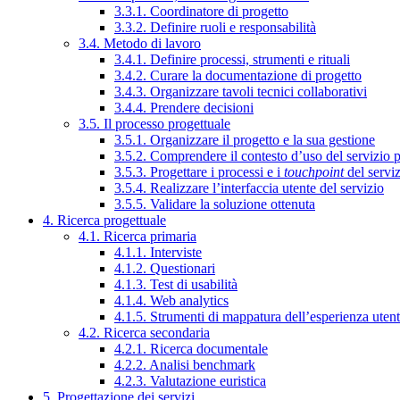
3.3.1. Coordinatore di progetto
3.3.2. Definire ruoli e responsabilità
3.4. Metodo di lavoro
3.4.1. Definire processi, strumenti e rituali
3.4.2. Curare la documentazione di progetto
3.4.3. Organizzare tavoli tecnici collaborativi
3.4.4. Prendere decisioni
3.5. Il processo progettuale
3.5.1. Organizzare il progetto e la sua gestione
3.5.2. Comprendere il contesto d’uso del servizio 
3.5.3. Progettare i processi e i
touchpoint
del servi
3.5.4. Realizzare l’interfaccia utente del servizio
3.5.5. Validare la soluzione ottenuta
4. Ricerca progettuale
4.1. Ricerca primaria
4.1.1. Interviste
4.1.2. Questionari
4.1.3. Test di usabilità
4.1.4. Web analytics
4.1.5. Strumenti di mappatura dell’esperienza uten
4.2. Ricerca secondaria
4.2.1. Ricerca documentale
4.2.2. Analisi benchmark
4.2.3. Valutazione euristica
5. Progettazione dei servizi