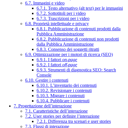
6.7. Immagini e video
6.7.1. Testo alternativo (alt text) per le immagini
6.7.2. Sottotitoli per i video
6.7.3. Trascrizioni per i video
6.8. Proprietà intellettuale e privacy
6.8.1. Pubblicazione di contenuti prodotti dalla
Pubblica Amministrazione
6.8.2. Pubblicazione di contenuti non prodotti
dalla Pubblica Amministrazione
6.8.3. Consenso dei soggetti ritratti
6.9. Ottimizzazione per i motori di ricerca (SEO)
6.9.1. I fattori
on-page
6.9.2. I fattori
off-page
6.9.3. Strumenti di diagnostica SEO: Search
Console
6.10. Gestire i contenuti
6.10.1. L’inventario dei contenuti
6.10.2. Revisionare i contenuti
6.10.3. Migrare i contenuti
6.10.4. Pubblicare i contenuti
7. Progettazione dell’interazione
7.1. Caratteristiche dell’interazione
7.2. User stories per definire l’interazione
7.2.1. Differenza tra scenari e user stories
7.3. Flussi di interazione