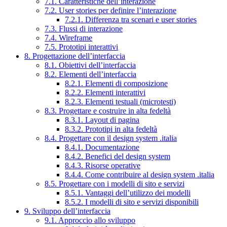
7.1. Caratteristiche dell’interazione
7.2. User stories per definire l’interazione
7.2.1. Differenza tra scenari e user stories
7.3. Flussi di interazione
7.4. Wireframe
7.5. Prototipi interattivi
8. Progettazione dell’interfaccia
8.1. Obiettivi dell’interfaccia
8.2. Elementi dell’interfaccia
8.2.1. Elementi di composizione
8.2.2. Elementi interattivi
8.2.3. Elementi testuali (microtesti)
8.3. Progettare e costruire in alta fedeltà
8.3.1. Layout di pagina
8.3.2. Prototipi in alta fedeltà
8.4. Progettare con il design system .italia
8.4.1. Documentazione
8.4.2. Benefici del design system
8.4.3. Risorse operative
8.4.4. Come contribuire al design system .italia
8.5. Progettare con i modelli di sito e servizi
8.5.1. Vantaggi dell’utilizzo dei modelli
8.5.2. I modelli di sito e servizi disponibili
9. Sviluppo dell’interfaccia
9.1. Approccio allo sviluppo