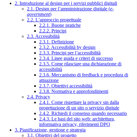
2. Introduzione al design per i servizi pubblici digitali
2.1. Design per l’amministrazione digitale (
e-
government
)
2.2. L’approccio progettuale
2.2.1. Buone pratiche
2.2.2. Principi
2.3. Accessibilità
2.3.1. Definizione
2.3.2. Accessibilità by design
2.3.3. Principi per l’accessibilità
2.3.4. Linee guida e criteri di successo
2.3.5. Come rilasciare una dichiarazione di
accessibilità
2.3.6. Meccanismo di feedback e procedura di
attuazione
2.3.7. Obiettivi accessibilità
2.3.8. Normativa e approfondimenti
2.4. Privacy
2.4.1. Come rispettare la privacy sin dalla
progettazione di un sito o servizio digitale
2.4.2. Richiedi il consenso quando necessario
2.4.3. Le basi del sito web: architettura,
informativa privacy, riferimenti DPO
3. Pianificazione, gestione e strategia
3.1. Obiettivi del progetto