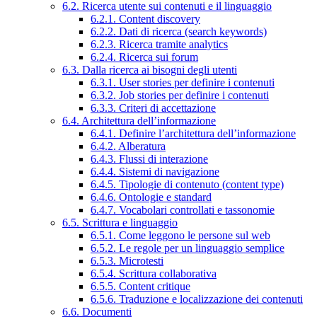
6.2. Ricerca utente sui contenuti e il linguaggio
6.2.1. Content discovery
6.2.2. Dati di ricerca (search keywords)
6.2.3. Ricerca tramite analytics
6.2.4. Ricerca sui forum
6.3. Dalla ricerca ai bisogni degli utenti
6.3.1. User stories per definire i contenuti
6.3.2. Job stories per definire i contenuti
6.3.3. Criteri di accettazione
6.4. Architettura dell’informazione
6.4.1. Definire l’architettura dell’informazione
6.4.2. Alberatura
6.4.3. Flussi di interazione
6.4.4. Sistemi di navigazione
6.4.5. Tipologie di contenuto (content type)
6.4.6. Ontologie e standard
6.4.7. Vocabolari controllati e tassonomie
6.5. Scrittura e linguaggio
6.5.1. Come leggono le persone sul web
6.5.2. Le regole per un linguaggio semplice
6.5.3. Microtesti
6.5.4. Scrittura collaborativa
6.5.5. Content critique
6.5.6. Traduzione e localizzazione dei contenuti
6.6. Documenti