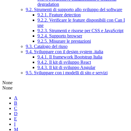
degradation
9.2. Strumenti di supporto allo sviluppo del software
9.2.1. Feature detection
9.2.2. Verificare le feature disponibili con Can I
use
9.2.3. Strumenti e risorse per CSS e JavaScript
9.2.4. Supporto browser
9.2.5. Misurare le prestazioni
9.3. Catalogo del riuso
9.4. Sviluppare con il design system .italia
9.4.1. Il framework Bootstrap Italia
9.4.2. Il kit di sviluppo React
9.4.3. Il kit di sviluppo Angular
9.5. Sviluppare con i modelli di sito e servizi
None
None
A
B
C
D
E
I
M