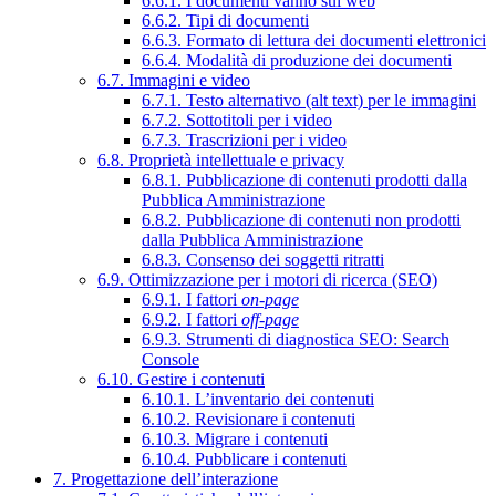
6.6.1. I documenti vanno sul web
6.6.2. Tipi di documenti
6.6.3. Formato di lettura dei documenti elettronici
6.6.4. Modalità di produzione dei documenti
6.7. Immagini e video
6.7.1. Testo alternativo (alt text) per le immagini
6.7.2. Sottotitoli per i video
6.7.3. Trascrizioni per i video
6.8. Proprietà intellettuale e privacy
6.8.1. Pubblicazione di contenuti prodotti dalla
Pubblica Amministrazione
6.8.2. Pubblicazione di contenuti non prodotti
dalla Pubblica Amministrazione
6.8.3. Consenso dei soggetti ritratti
6.9. Ottimizzazione per i motori di ricerca (SEO)
6.9.1. I fattori
on-page
6.9.2. I fattori
off-page
6.9.3. Strumenti di diagnostica SEO: Search
Console
6.10. Gestire i contenuti
6.10.1. L’inventario dei contenuti
6.10.2. Revisionare i contenuti
6.10.3. Migrare i contenuti
6.10.4. Pubblicare i contenuti
7. Progettazione dell’interazione