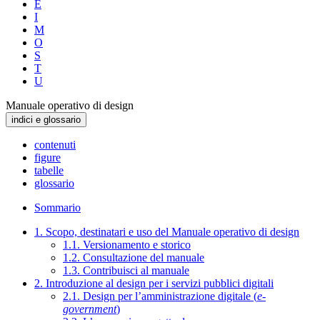
E
I
M
O
S
T
U
Manuale operativo di design
indici e glossario
contenuti
figure
tabelle
glossario
Sommario
1. Scopo, destinatari e uso del Manuale operativo di design
1.1. Versionamento e storico
1.2. Consultazione del manuale
1.3. Contribuisci al manuale
2. Introduzione al design per i servizi pubblici digitali
2.1. Design per l’amministrazione digitale (
e-
government
)