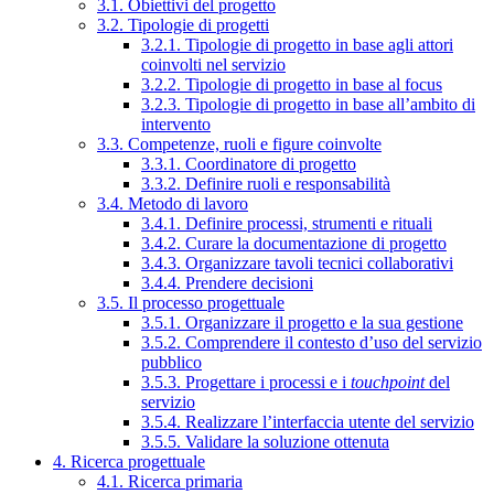
3.1. Obiettivi del progetto
3.2. Tipologie di progetti
3.2.1. Tipologie di progetto in base agli attori
coinvolti nel servizio
3.2.2. Tipologie di progetto in base al focus
3.2.3. Tipologie di progetto in base all’ambito di
intervento
3.3. Competenze, ruoli e figure coinvolte
3.3.1. Coordinatore di progetto
3.3.2. Definire ruoli e responsabilità
3.4. Metodo di lavoro
3.4.1. Definire processi, strumenti e rituali
3.4.2. Curare la documentazione di progetto
3.4.3. Organizzare tavoli tecnici collaborativi
3.4.4. Prendere decisioni
3.5. Il processo progettuale
3.5.1. Organizzare il progetto e la sua gestione
3.5.2. Comprendere il contesto d’uso del servizio
pubblico
3.5.3. Progettare i processi e i
touchpoint
del
servizio
3.5.4. Realizzare l’interfaccia utente del servizio
3.5.5. Validare la soluzione ottenuta
4. Ricerca progettuale
4.1. Ricerca primaria