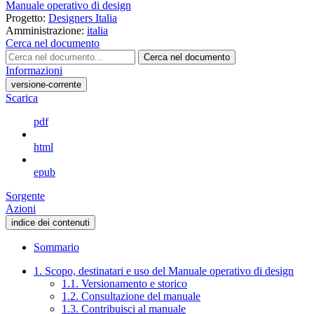
Manuale operativo di design
Progetto:
Designers Italia
Amministrazione:
italia
Cerca nel documento
Cerca nel documento
Informazioni
versione-corrente
Scarica
pdf
html
epub
Sorgente
Azioni
indice dei contenuti
Sommario
1. Scopo, destinatari e uso del Manuale operativo di design
1.1. Versionamento e storico
1.2. Consultazione del manuale
1.3. Contribuisci al manuale