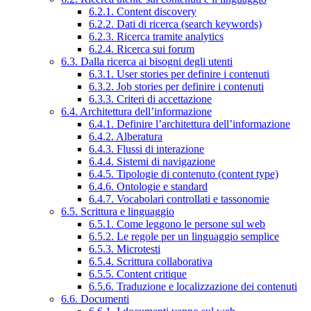
6.2.1. Content discovery
6.2.2. Dati di ricerca (search keywords)
6.2.3. Ricerca tramite analytics
6.2.4. Ricerca sui forum
6.3. Dalla ricerca ai bisogni degli utenti
6.3.1. User stories per definire i contenuti
6.3.2. Job stories per definire i contenuti
6.3.3. Criteri di accettazione
6.4. Architettura dell’informazione
6.4.1. Definire l’architettura dell’informazione
6.4.2. Alberatura
6.4.3. Flussi di interazione
6.4.4. Sistemi di navigazione
6.4.5. Tipologie di contenuto (content type)
6.4.6. Ontologie e standard
6.4.7. Vocabolari controllati e tassonomie
6.5. Scrittura e linguaggio
6.5.1. Come leggono le persone sul web
6.5.2. Le regole per un linguaggio semplice
6.5.3. Microtesti
6.5.4. Scrittura collaborativa
6.5.5. Content critique
6.5.6. Traduzione e localizzazione dei contenuti
6.6. Documenti