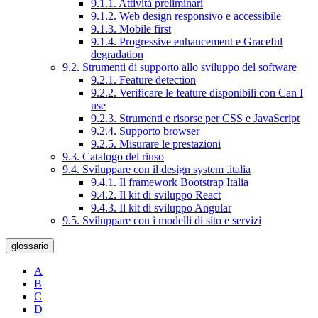
9.1.1. Attività preliminari
9.1.2. Web design responsivo e accessibile
9.1.3. Mobile first
9.1.4. Progressive enhancement e Graceful
degradation
9.2. Strumenti di supporto allo sviluppo del software
9.2.1. Feature detection
9.2.2. Verificare le feature disponibili con Can I
use
9.2.3. Strumenti e risorse per CSS e JavaScript
9.2.4. Supporto browser
9.2.5. Misurare le prestazioni
9.3. Catalogo del riuso
9.4. Sviluppare con il design system .italia
9.4.1. Il framework Bootstrap Italia
9.4.2. Il kit di sviluppo React
9.4.3. Il kit di sviluppo Angular
9.5. Sviluppare con i modelli di sito e servizi
glossario
A
B
C
D