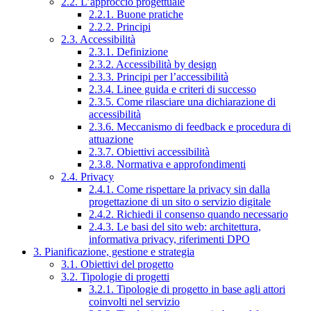
2.2. L’approccio progettuale
2.2.1. Buone pratiche
2.2.2. Principi
2.3. Accessibilità
2.3.1. Definizione
2.3.2. Accessibilità by design
2.3.3. Principi per l’accessibilità
2.3.4. Linee guida e criteri di successo
2.3.5. Come rilasciare una dichiarazione di
accessibilità
2.3.6. Meccanismo di feedback e procedura di
attuazione
2.3.7. Obiettivi accessibilità
2.3.8. Normativa e approfondimenti
2.4. Privacy
2.4.1. Come rispettare la privacy sin dalla
progettazione di un sito o servizio digitale
2.4.2. Richiedi il consenso quando necessario
2.4.3. Le basi del sito web: architettura,
informativa privacy, riferimenti DPO
3. Pianificazione, gestione e strategia
3.1. Obiettivi del progetto
3.2. Tipologie di progetti
3.2.1. Tipologie di progetto in base agli attori
coinvolti nel servizio