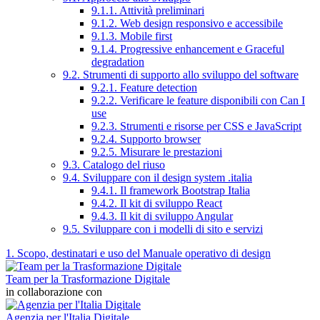
9.1.1. Attività preliminari
9.1.2. Web design responsivo e accessibile
9.1.3. Mobile first
9.1.4. Progressive enhancement e Graceful
degradation
9.2. Strumenti di supporto allo sviluppo del software
9.2.1. Feature detection
9.2.2. Verificare le feature disponibili con Can I
use
9.2.3. Strumenti e risorse per CSS e JavaScript
9.2.4. Supporto browser
9.2.5. Misurare le prestazioni
9.3. Catalogo del riuso
9.4. Sviluppare con il design system .italia
9.4.1. Il framework Bootstrap Italia
9.4.2. Il kit di sviluppo React
9.4.3. Il kit di sviluppo Angular
9.5. Sviluppare con i modelli di sito e servizi
1. Scopo, destinatari e uso del Manuale operativo di design
Team per la Trasformazione Digitale
in collaborazione con
Agenzia per l'Italia Digitale