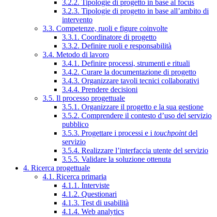
3.2.2. Tipologie di progetto in base al focus
3.2.3. Tipologie di progetto in base all’ambito di
intervento
3.3. Competenze, ruoli e figure coinvolte
3.3.1. Coordinatore di progetto
3.3.2. Definire ruoli e responsabilità
3.4. Metodo di lavoro
3.4.1. Definire processi, strumenti e rituali
3.4.2. Curare la documentazione di progetto
3.4.3. Organizzare tavoli tecnici collaborativi
3.4.4. Prendere decisioni
3.5. Il processo progettuale
3.5.1. Organizzare il progetto e la sua gestione
3.5.2. Comprendere il contesto d’uso del servizio
pubblico
3.5.3. Progettare i processi e i
touchpoint
del
servizio
3.5.4. Realizzare l’interfaccia utente del servizio
3.5.5. Validare la soluzione ottenuta
4. Ricerca progettuale
4.1. Ricerca primaria
4.1.1. Interviste
4.1.2. Questionari
4.1.3. Test di usabilità
4.1.4. Web analytics