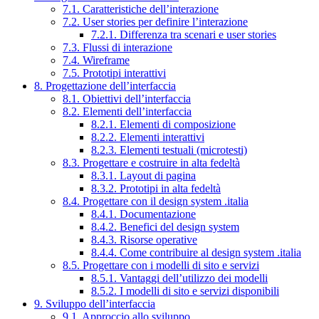
7.1. Caratteristiche dell’interazione
7.2. User stories per definire l’interazione
7.2.1. Differenza tra scenari e user stories
7.3. Flussi di interazione
7.4. Wireframe
7.5. Prototipi interattivi
8. Progettazione dell’interfaccia
8.1. Obiettivi dell’interfaccia
8.2. Elementi dell’interfaccia
8.2.1. Elementi di composizione
8.2.2. Elementi interattivi
8.2.3. Elementi testuali (microtesti)
8.3. Progettare e costruire in alta fedeltà
8.3.1. Layout di pagina
8.3.2. Prototipi in alta fedeltà
8.4. Progettare con il design system .italia
8.4.1. Documentazione
8.4.2. Benefici del design system
8.4.3. Risorse operative
8.4.4. Come contribuire al design system .italia
8.5. Progettare con i modelli di sito e servizi
8.5.1. Vantaggi dell’utilizzo dei modelli
8.5.2. I modelli di sito e servizi disponibili
9. Sviluppo dell’interfaccia
9.1. Approccio allo sviluppo