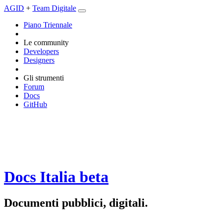
AGID
+
Team Digitale
Piano Triennale
Le community
Developers
Designers
Gli strumenti
Forum
Docs
GitHub
Docs Italia
beta
Documenti pubblici, digitali.