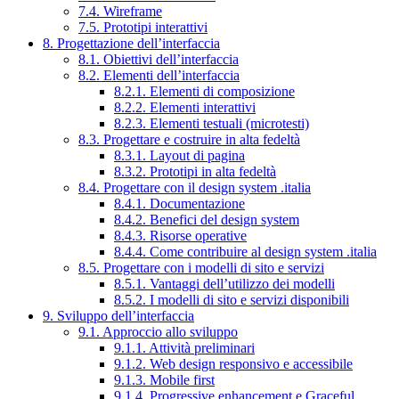
7.4. Wireframe
7.5. Prototipi interattivi
8. Progettazione dell’interfaccia
8.1. Obiettivi dell’interfaccia
8.2. Elementi dell’interfaccia
8.2.1. Elementi di composizione
8.2.2. Elementi interattivi
8.2.3. Elementi testuali (microtesti)
8.3. Progettare e costruire in alta fedeltà
8.3.1. Layout di pagina
8.3.2. Prototipi in alta fedeltà
8.4. Progettare con il design system .italia
8.4.1. Documentazione
8.4.2. Benefici del design system
8.4.3. Risorse operative
8.4.4. Come contribuire al design system .italia
8.5. Progettare con i modelli di sito e servizi
8.5.1. Vantaggi dell’utilizzo dei modelli
8.5.2. I modelli di sito e servizi disponibili
9. Sviluppo dell’interfaccia
9.1. Approccio allo sviluppo
9.1.1. Attività preliminari
9.1.2. Web design responsivo e accessibile
9.1.3. Mobile first
9.1.4. Progressive enhancement e Graceful