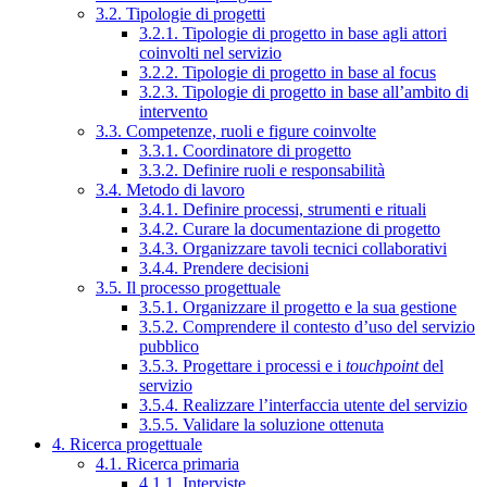
3.2. Tipologie di progetti
3.2.1. Tipologie di progetto in base agli attori
coinvolti nel servizio
3.2.2. Tipologie di progetto in base al focus
3.2.3. Tipologie di progetto in base all’ambito di
intervento
3.3. Competenze, ruoli e figure coinvolte
3.3.1. Coordinatore di progetto
3.3.2. Definire ruoli e responsabilità
3.4. Metodo di lavoro
3.4.1. Definire processi, strumenti e rituali
3.4.2. Curare la documentazione di progetto
3.4.3. Organizzare tavoli tecnici collaborativi
3.4.4. Prendere decisioni
3.5. Il processo progettuale
3.5.1. Organizzare il progetto e la sua gestione
3.5.2. Comprendere il contesto d’uso del servizio
pubblico
3.5.3. Progettare i processi e i
touchpoint
del
servizio
3.5.4. Realizzare l’interfaccia utente del servizio
3.5.5. Validare la soluzione ottenuta
4. Ricerca progettuale
4.1. Ricerca primaria
4.1.1. Interviste