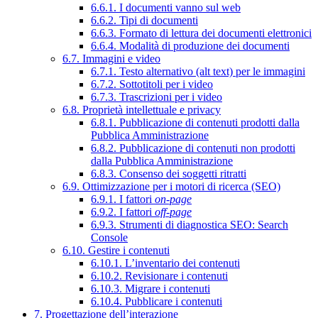
6.6.1. I documenti vanno sul web
6.6.2. Tipi di documenti
6.6.3. Formato di lettura dei documenti elettronici
6.6.4. Modalità di produzione dei documenti
6.7. Immagini e video
6.7.1. Testo alternativo (alt text) per le immagini
6.7.2. Sottotitoli per i video
6.7.3. Trascrizioni per i video
6.8. Proprietà intellettuale e privacy
6.8.1. Pubblicazione di contenuti prodotti dalla
Pubblica Amministrazione
6.8.2. Pubblicazione di contenuti non prodotti
dalla Pubblica Amministrazione
6.8.3. Consenso dei soggetti ritratti
6.9. Ottimizzazione per i motori di ricerca (SEO)
6.9.1. I fattori
on-page
6.9.2. I fattori
off-page
6.9.3. Strumenti di diagnostica SEO: Search
Console
6.10. Gestire i contenuti
6.10.1. L’inventario dei contenuti
6.10.2. Revisionare i contenuti
6.10.3. Migrare i contenuti
6.10.4. Pubblicare i contenuti
7. Progettazione dell’interazione