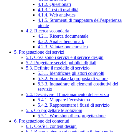
4.1.2. Questionari
4.1.3. Test di usabilità
4.1.4. Web analytics
4.1.5. Strumenti di mappatura dell’esperienza
utente
4.2. Ricerca secondaria
4.2.1. Ricerca documentale
4.2.2. Analisi benchmark
4.2.3. Valutazione euristica
5. Progettazione dei servizi
5.1. Cosa sono i servizi e il service design
5.2. Progettare servizi pubblici digitali
5.3. Definire il modello di servizio
5.3.1. Identificare gli attori coinvolti
5.3.2. Formulare la proposta di valore
5.3.3. Inquadrare gli elementi costitutivi del
servizio
5.4. Descrivere il funzionamento del servizio
5.4.1. Mappare l’ecosistema
5.4.2. Rappresentare i flussi di servizio
5.5. Co-progettare le soluzioni
5.5.1. Workshop di co-progettazione
6. Progettazione dei contenuti
6.1. Cos’è il content design
6.2. Ricerca utente sui contenuti e il linguaggio