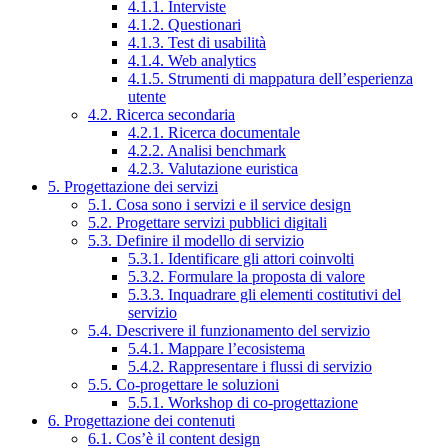
4.1.1. Interviste
4.1.2. Questionari
4.1.3. Test di usabilità
4.1.4. Web analytics
4.1.5. Strumenti di mappatura dell’esperienza
utente
4.2. Ricerca secondaria
4.2.1. Ricerca documentale
4.2.2. Analisi benchmark
4.2.3. Valutazione euristica
5. Progettazione dei servizi
5.1. Cosa sono i servizi e il service design
5.2. Progettare servizi pubblici digitali
5.3. Definire il modello di servizio
5.3.1. Identificare gli attori coinvolti
5.3.2. Formulare la proposta di valore
5.3.3. Inquadrare gli elementi costitutivi del
servizio
5.4. Descrivere il funzionamento del servizio
5.4.1. Mappare l’ecosistema
5.4.2. Rappresentare i flussi di servizio
5.5. Co-progettare le soluzioni
5.5.1. Workshop di co-progettazione
6. Progettazione dei contenuti
6.1. Cos’è il content design