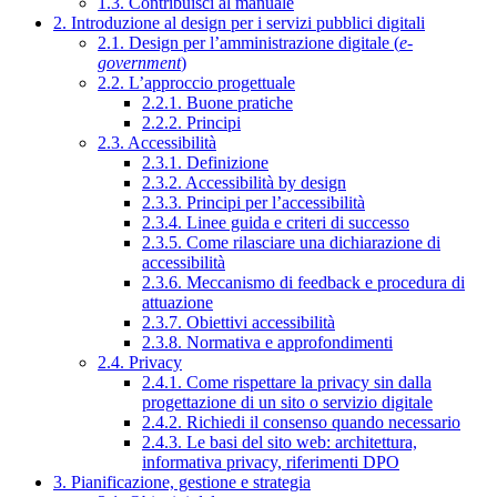
1.3. Contribuisci al manuale
2. Introduzione al design per i servizi pubblici digitali
2.1. Design per l’amministrazione digitale (
e-
government
)
2.2. L’approccio progettuale
2.2.1. Buone pratiche
2.2.2. Principi
2.3. Accessibilità
2.3.1. Definizione
2.3.2. Accessibilità by design
2.3.3. Principi per l’accessibilità
2.3.4. Linee guida e criteri di successo
2.3.5. Come rilasciare una dichiarazione di
accessibilità
2.3.6. Meccanismo di feedback e procedura di
attuazione
2.3.7. Obiettivi accessibilità
2.3.8. Normativa e approfondimenti
2.4. Privacy
2.4.1. Come rispettare la privacy sin dalla
progettazione di un sito o servizio digitale
2.4.2. Richiedi il consenso quando necessario
2.4.3. Le basi del sito web: architettura,
informativa privacy, riferimenti DPO
3. Pianificazione, gestione e strategia