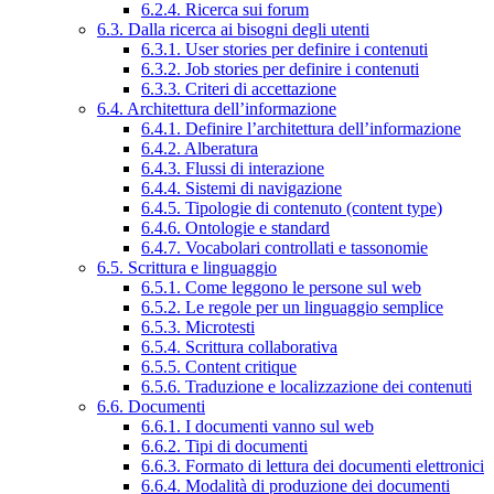
6.2.4. Ricerca sui forum
6.3. Dalla ricerca ai bisogni degli utenti
6.3.1. User stories per definire i contenuti
6.3.2. Job stories per definire i contenuti
6.3.3. Criteri di accettazione
6.4. Architettura dell’informazione
6.4.1. Definire l’architettura dell’informazione
6.4.2. Alberatura
6.4.3. Flussi di interazione
6.4.4. Sistemi di navigazione
6.4.5. Tipologie di contenuto (content type)
6.4.6. Ontologie e standard
6.4.7. Vocabolari controllati e tassonomie
6.5. Scrittura e linguaggio
6.5.1. Come leggono le persone sul web
6.5.2. Le regole per un linguaggio semplice
6.5.3. Microtesti
6.5.4. Scrittura collaborativa
6.5.5. Content critique
6.5.6. Traduzione e localizzazione dei contenuti
6.6. Documenti
6.6.1. I documenti vanno sul web
6.6.2. Tipi di documenti
6.6.3. Formato di lettura dei documenti elettronici
6.6.4. Modalità di produzione dei documenti