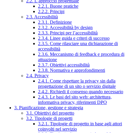
2.2. L’approccio progettuale
2.2.1. Buone pratiche
2.2.2. Principi
2.3. Accessibilità
2.3.1. Definizione
2.3.2. Accessibilità by design
2.3.3. Principi per l’accessibilità
2.3.4. Linee guida e criteri di successo
2.3.5. Come rilasciare una dichiarazione di
accessibilità
2.3.6. Meccanismo di feedback e procedura di
attuazione
2.3.7. Obiettivi accessibilità
2.3.8. Normativa e approfondimenti
2.4. Privacy
2.4.1. Come rispettare la privacy sin dalla
progettazione di un sito o servizio digitale
2.4.2. Richiedi il consenso quando necessario
2.4.3. Le basi del sito web: architettura,
informativa privacy, riferimenti DPO
3. Pianificazione, gestione e strategia
3.1. Obiettivi del progetto
3.2. Tipologie di progetti
3.2.1. Tipologie di progetto in base agli attori
coinvolti nel servizio