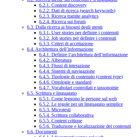
6.2.1. Content discovery
6.2.2. Dati di ricerca (search keywords)
6.2.3. Ricerca tramite analytics
6.2.4. Ricerca sui forum
6.3. Dalla ricerca ai bisogni degli utenti
6.3.1. User stories per definire i contenuti
6.3.2. Job stories per definire i contenuti
6.3.3. Criteri di accettazione
6.4. Architettura dell’informazione
6.4.1. Definire l’architettura dell’informazione
6.4.2. Alberatura
6.4.3. Flussi di interazione
6.4.4. Sistemi di navigazione
6.4.5. Tipologie di contenuto (content type)
6.4.6. Ontologie e standard
6.4.7. Vocabolari controllati e tassonomie
6.5. Scrittura e linguaggio
6.5.1. Come leggono le persone sul web
6.5.2. Le regole per un linguaggio semplice
6.5.3. Microtesti
6.5.4. Scrittura collaborativa
6.5.5. Content critique
6.5.6. Traduzione e localizzazione dei contenuti
6.6. Documenti