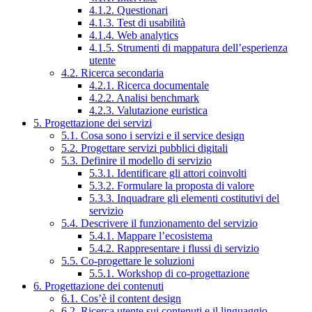
4.1.2. Questionari
4.1.3. Test di usabilità
4.1.4. Web analytics
4.1.5. Strumenti di mappatura dell’esperienza
utente
4.2. Ricerca secondaria
4.2.1. Ricerca documentale
4.2.2. Analisi benchmark
4.2.3. Valutazione euristica
5. Progettazione dei servizi
5.1. Cosa sono i servizi e il service design
5.2. Progettare servizi pubblici digitali
5.3. Definire il modello di servizio
5.3.1. Identificare gli attori coinvolti
5.3.2. Formulare la proposta di valore
5.3.3. Inquadrare gli elementi costitutivi del
servizio
5.4. Descrivere il funzionamento del servizio
5.4.1. Mappare l’ecosistema
5.4.2. Rappresentare i flussi di servizio
5.5. Co-progettare le soluzioni
5.5.1. Workshop di co-progettazione
6. Progettazione dei contenuti
6.1. Cos’è il content design
6.2. Ricerca utente sui contenuti e il linguaggio