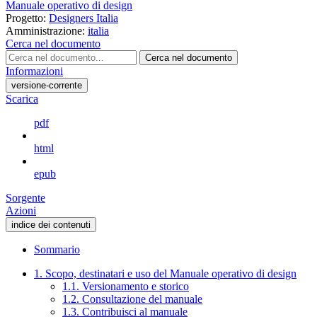
Manuale operativo di design
Progetto:
Designers Italia
Amministrazione:
italia
Cerca nel documento
Cerca nel documento
Informazioni
versione-corrente
Scarica
pdf
html
epub
Sorgente
Azioni
indice dei contenuti
Sommario
1. Scopo, destinatari e uso del Manuale operativo di design
1.1. Versionamento e storico
1.2. Consultazione del manuale
1.3. Contribuisci al manuale