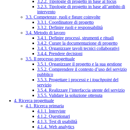
3.2.2. Tipologie di progetto in base al focus
3.2.3. Tipologie di progetto in base all’ambito di
intervento
3.3. Competenze, ruoli e figure coinvolte
3.3.1. Coordinatore di progetto
3.3.2. Definire ruoli e responsabilità
3.4. Metodo di lavoro
3.4.1. Definire processi, strumenti e rituali
3.4.2. Curare la documentazione di progetto
3.4.3. Organizzare tavoli tecnici collaborativi
3.4.4. Prendere decisioni
3.5. Il processo progettuale
3.5.1. Organizzare il progetto e la sua gestione
3.5.2. Comprendere il contesto d’uso del servizio
pubblico
3.5.3. Progettare i processi e i
touchpoint
del
servizio
3.5.4. Realizzare l’interfaccia utente del servizio
3.5.5. Validare la soluzione ottenuta
4. Ricerca progettuale
4.1. Ricerca primaria
4.1.1. Interviste
4.1.2. Questionari
4.1.3. Test di usabilità
4.1.4. Web analytics