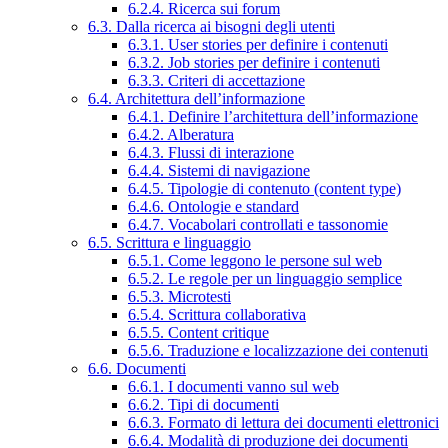
6.2.4. Ricerca sui forum
6.3. Dalla ricerca ai bisogni degli utenti
6.3.1. User stories per definire i contenuti
6.3.2. Job stories per definire i contenuti
6.3.3. Criteri di accettazione
6.4. Architettura dell’informazione
6.4.1. Definire l’architettura dell’informazione
6.4.2. Alberatura
6.4.3. Flussi di interazione
6.4.4. Sistemi di navigazione
6.4.5. Tipologie di contenuto (content type)
6.4.6. Ontologie e standard
6.4.7. Vocabolari controllati e tassonomie
6.5. Scrittura e linguaggio
6.5.1. Come leggono le persone sul web
6.5.2. Le regole per un linguaggio semplice
6.5.3. Microtesti
6.5.4. Scrittura collaborativa
6.5.5. Content critique
6.5.6. Traduzione e localizzazione dei contenuti
6.6. Documenti
6.6.1. I documenti vanno sul web
6.6.2. Tipi di documenti
6.6.3. Formato di lettura dei documenti elettronici
6.6.4. Modalità di produzione dei documenti