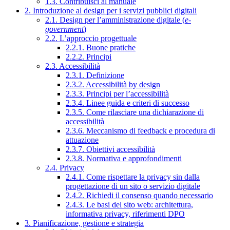
1.3. Contribuisci al manuale
2. Introduzione al design per i servizi pubblici digitali
2.1. Design per l’amministrazione digitale (
e-
government
)
2.2. L’approccio progettuale
2.2.1. Buone pratiche
2.2.2. Principi
2.3. Accessibilità
2.3.1. Definizione
2.3.2. Accessibilità by design
2.3.3. Principi per l’accessibilità
2.3.4. Linee guida e criteri di successo
2.3.5. Come rilasciare una dichiarazione di
accessibilità
2.3.6. Meccanismo di feedback e procedura di
attuazione
2.3.7. Obiettivi accessibilità
2.3.8. Normativa e approfondimenti
2.4. Privacy
2.4.1. Come rispettare la privacy sin dalla
progettazione di un sito o servizio digitale
2.4.2. Richiedi il consenso quando necessario
2.4.3. Le basi del sito web: architettura,
informativa privacy, riferimenti DPO
3. Pianificazione, gestione e strategia