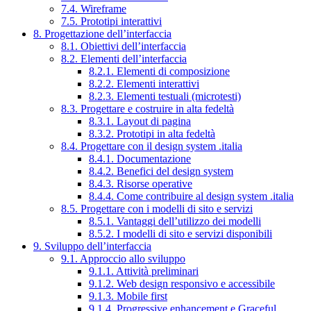
7.4. Wireframe
7.5. Prototipi interattivi
8. Progettazione dell’interfaccia
8.1. Obiettivi dell’interfaccia
8.2. Elementi dell’interfaccia
8.2.1. Elementi di composizione
8.2.2. Elementi interattivi
8.2.3. Elementi testuali (microtesti)
8.3. Progettare e costruire in alta fedeltà
8.3.1. Layout di pagina
8.3.2. Prototipi in alta fedeltà
8.4. Progettare con il design system .italia
8.4.1. Documentazione
8.4.2. Benefici del design system
8.4.3. Risorse operative
8.4.4. Come contribuire al design system .italia
8.5. Progettare con i modelli di sito e servizi
8.5.1. Vantaggi dell’utilizzo dei modelli
8.5.2. I modelli di sito e servizi disponibili
9. Sviluppo dell’interfaccia
9.1. Approccio allo sviluppo
9.1.1. Attività preliminari
9.1.2. Web design responsivo e accessibile
9.1.3. Mobile first
9.1.4. Progressive enhancement e Graceful