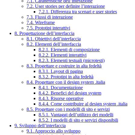
7.1. Caratteristiche dell’interazione
7.2. User stories per definire l’interazione
7.2.1. Differenza tra scenari e user stories
7.3. Flussi di interazione
7.4. Wireframe
7.5. Prototipi interattivi
8. Progettazione dell’interfaccia
8.1. Obiettivi dell’interfaccia
8.2. Elementi dell’interfaccia
8.2.1. Elementi di composizione
8.2.2. Elementi interattivi
8.2.3. Elementi testuali (microtesti)
8.3. Progettare e costruire in alta fedeltà
8.3.1. Layout di pagina
8.3.2. Prototipi in alta fedeltà
8.4. Progettare con il design system .italia
8.4.1. Documentazione
8.4.2. Benefici del design system
8.4.3. Risorse operative
8.4.4. Come contribuire al design system .italia
8.5. Progettare con i modelli di sito e servizi
8.5.1. Vantaggi dell’utilizzo dei modelli
8.5.2. I modelli di sito e servizi disponibili
9. Sviluppo dell’interfaccia
9.1. Approccio allo sviluppo