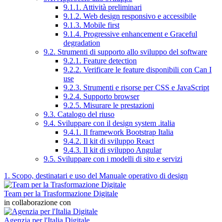
9.1.1. Attività preliminari
9.1.2. Web design responsivo e accessibile
9.1.3. Mobile first
9.1.4. Progressive enhancement e Graceful
degradation
9.2. Strumenti di supporto allo sviluppo del software
9.2.1. Feature detection
9.2.2. Verificare le feature disponibili con Can I
use
9.2.3. Strumenti e risorse per CSS e JavaScript
9.2.4. Supporto browser
9.2.5. Misurare le prestazioni
9.3. Catalogo del riuso
9.4. Sviluppare con il design system .italia
9.4.1. Il framework Bootstrap Italia
9.4.2. Il kit di sviluppo React
9.4.3. Il kit di sviluppo Angular
9.5. Sviluppare con i modelli di sito e servizi
1. Scopo, destinatari e uso del Manuale operativo di design
Team per la Trasformazione Digitale
in collaborazione con
Agenzia per l'Italia Digitale