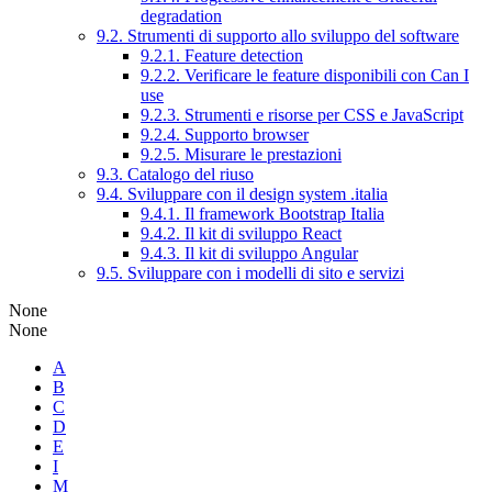
degradation
9.2. Strumenti di supporto allo sviluppo del software
9.2.1. Feature detection
9.2.2. Verificare le feature disponibili con Can I
use
9.2.3. Strumenti e risorse per CSS e JavaScript
9.2.4. Supporto browser
9.2.5. Misurare le prestazioni
9.3. Catalogo del riuso
9.4. Sviluppare con il design system .italia
9.4.1. Il framework Bootstrap Italia
9.4.2. Il kit di sviluppo React
9.4.3. Il kit di sviluppo Angular
9.5. Sviluppare con i modelli di sito e servizi
None
None
A
B
C
D
E
I
M