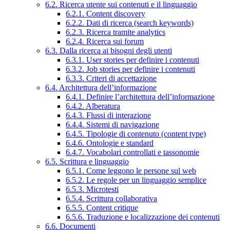
6.2. Ricerca utente sui contenuti e il linguaggio
6.2.1. Content discovery
6.2.2. Dati di ricerca (search keywords)
6.2.3. Ricerca tramite analytics
6.2.4. Ricerca sui forum
6.3. Dalla ricerca ai bisogni degli utenti
6.3.1. User stories per definire i contenuti
6.3.2. Job stories per definire i contenuti
6.3.3. Criteri di accettazione
6.4. Architettura dell’informazione
6.4.1. Definire l’architettura dell’informazione
6.4.2. Alberatura
6.4.3. Flussi di interazione
6.4.4. Sistemi di navigazione
6.4.5. Tipologie di contenuto (content type)
6.4.6. Ontologie e standard
6.4.7. Vocabolari controllati e tassonomie
6.5. Scrittura e linguaggio
6.5.1. Come leggono le persone sul web
6.5.2. Le regole per un linguaggio semplice
6.5.3. Microtesti
6.5.4. Scrittura collaborativa
6.5.5. Content critique
6.5.6. Traduzione e localizzazione dei contenuti
6.6. Documenti