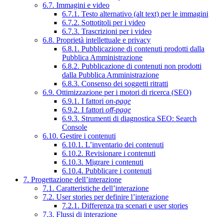
6.7. Immagini e video
6.7.1. Testo alternativo (alt text) per le immagini
6.7.2. Sottotitoli per i video
6.7.3. Trascrizioni per i video
6.8. Proprietà intellettuale e privacy
6.8.1. Pubblicazione di contenuti prodotti dalla
Pubblica Amministrazione
6.8.2. Pubblicazione di contenuti non prodotti
dalla Pubblica Amministrazione
6.8.3. Consenso dei soggetti ritratti
6.9. Ottimizzazione per i motori di ricerca (SEO)
6.9.1. I fattori
on-page
6.9.2. I fattori
off-page
6.9.3. Strumenti di diagnostica SEO: Search
Console
6.10. Gestire i contenuti
6.10.1. L’inventario dei contenuti
6.10.2. Revisionare i contenuti
6.10.3. Migrare i contenuti
6.10.4. Pubblicare i contenuti
7. Progettazione dell’interazione
7.1. Caratteristiche dell’interazione
7.2. User stories per definire l’interazione
7.2.1. Differenza tra scenari e user stories
7.3. Flussi di interazione