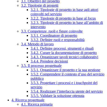
3.1. Obiettivi del progetto
3.2. Tipologie di progetti
3.2.1. Tipologie di progetto in base agli attori
coinvolti nel servizio
3.2.2. Tipologie di progetto in base al focus
3.2.3. Tipologie di progetto in base all’ambito di
intervento
3.3. Competenze, ruoli e figure coinvolte
3.3.1. Coordinatore di progetto
3.3.2. Definire ruoli e responsabilità
3.4. Metodo di lavoro
3.4.1. Definire processi, strumenti e rituali
3.4.2. Curare la documentazione di progetto
3.4.3. Organizzare tavoli tecnici collaborativi
3.4.4. Prendere decisioni
3.5. Il processo progettuale
3.5.1. Organizzare il progetto e la sua gestione
3.5.2. Comprendere il contesto d’uso del servizio
pubblico
3.5.3. Progettare i processi e i
touchpoint
del
servizio
3.5.4. Realizzare l’interfaccia utente del servizio
3.5.5. Validare la soluzione ottenuta
4. Ricerca progettuale
4.1. Ricerca primaria