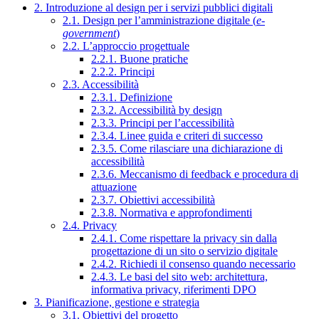
2. Introduzione al design per i servizi pubblici digitali
2.1. Design per l’amministrazione digitale (
e-
government
)
2.2. L’approccio progettuale
2.2.1. Buone pratiche
2.2.2. Principi
2.3. Accessibilità
2.3.1. Definizione
2.3.2. Accessibilità by design
2.3.3. Principi per l’accessibilità
2.3.4. Linee guida e criteri di successo
2.3.5. Come rilasciare una dichiarazione di
accessibilità
2.3.6. Meccanismo di feedback e procedura di
attuazione
2.3.7. Obiettivi accessibilità
2.3.8. Normativa e approfondimenti
2.4. Privacy
2.4.1. Come rispettare la privacy sin dalla
progettazione di un sito o servizio digitale
2.4.2. Richiedi il consenso quando necessario
2.4.3. Le basi del sito web: architettura,
informativa privacy, riferimenti DPO
3. Pianificazione, gestione e strategia
3.1. Obiettivi del progetto