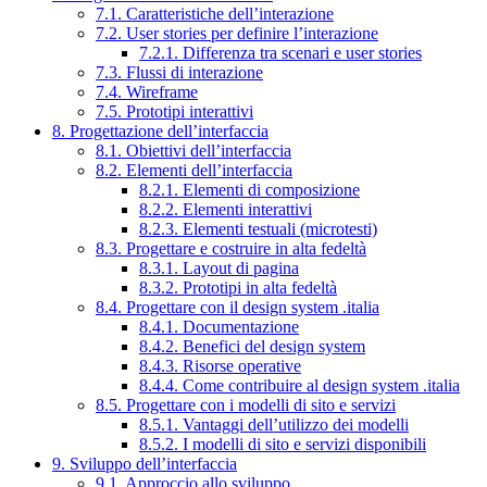
7.1. Caratteristiche dell’interazione
7.2. User stories per definire l’interazione
7.2.1. Differenza tra scenari e user stories
7.3. Flussi di interazione
7.4. Wireframe
7.5. Prototipi interattivi
8. Progettazione dell’interfaccia
8.1. Obiettivi dell’interfaccia
8.2. Elementi dell’interfaccia
8.2.1. Elementi di composizione
8.2.2. Elementi interattivi
8.2.3. Elementi testuali (microtesti)
8.3. Progettare e costruire in alta fedeltà
8.3.1. Layout di pagina
8.3.2. Prototipi in alta fedeltà
8.4. Progettare con il design system .italia
8.4.1. Documentazione
8.4.2. Benefici del design system
8.4.3. Risorse operative
8.4.4. Come contribuire al design system .italia
8.5. Progettare con i modelli di sito e servizi
8.5.1. Vantaggi dell’utilizzo dei modelli
8.5.2. I modelli di sito e servizi disponibili
9. Sviluppo dell’interfaccia
9.1. Approccio allo sviluppo