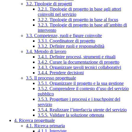
3.2. Tipologie di progetti
3.2.1. Tipologie di progetto in base agli attori
coinvolti nel servizio
3.2.2. Tipologie di progetto in base al focus
3.2.3. Tipologie di progetto in base all’ambito di
intervento
3.3. Competenze, ruoli e figure coinvolte
3.3.1. Coordinatore di progetto
3.3.2. Definire ruoli e responsabilità
3.4. Metodo di lavoro
3.4.1. Definire processi, strumenti e rituali
3.4.2. Curare la documentazione di progetto
3.4.3. Organizzare tavoli tecnici collaborativi
3.4.4. Prendere decisioni
3.5. Il processo progettuale
3.5.1. Organizzare il progetto e la sua gestione
3.5.2. Comprendere il contesto d’uso del servizio
pubblico
3.5.3. Progettare i processi e i
touchpoint
del
servizio
3.5.4. Realizzare l’interfaccia utente del servizio
3.5.5. Validare la soluzione ottenuta
4. Ricerca progettuale
4.1. Ricerca primaria
4.1.1. Interviste