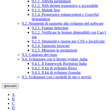
9.1.1. Attività preliminari
9.1.2. Web design responsivo e accessibile
9.1.3. Mobile first
9.1.4. Progressive enhancement e Graceful
degradation
9.2. Strumenti di supporto allo sviluppo del software
9.2.1. Feature detection
9.2.2. Verificare le feature disponibili con Can I
use
9.2.3. Strumenti e risorse per CSS e JavaScript
9.2.4. Supporto browser
9.2.5. Misurare le prestazioni
9.3. Catalogo del riuso
9.4. Sviluppare con il design system .italia
9.4.1. Il framework Bootstrap Italia
9.4.2. Il kit di sviluppo React
9.4.3. Il kit di sviluppo Angular
9.5. Sviluppare con i modelli di sito e servizi
glossario
A
B
C
D