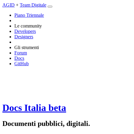
AGID
+
Team Digitale
Piano Triennale
Le community
Developers
Designers
Gli strumenti
Forum
Docs
GitHub
Docs Italia
beta
Documenti pubblici, digitali.