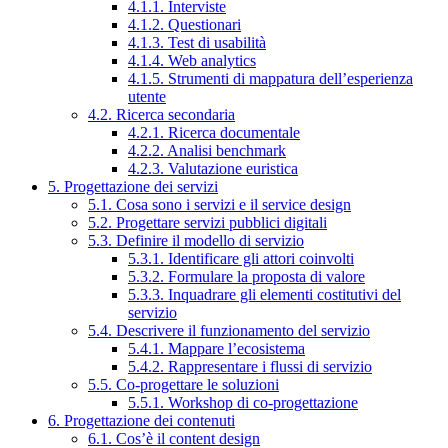
4.1.1. Interviste
4.1.2. Questionari
4.1.3. Test di usabilità
4.1.4. Web analytics
4.1.5. Strumenti di mappatura dell’esperienza
utente
4.2. Ricerca secondaria
4.2.1. Ricerca documentale
4.2.2. Analisi benchmark
4.2.3. Valutazione euristica
5. Progettazione dei servizi
5.1. Cosa sono i servizi e il service design
5.2. Progettare servizi pubblici digitali
5.3. Definire il modello di servizio
5.3.1. Identificare gli attori coinvolti
5.3.2. Formulare la proposta di valore
5.3.3. Inquadrare gli elementi costitutivi del
servizio
5.4. Descrivere il funzionamento del servizio
5.4.1. Mappare l’ecosistema
5.4.2. Rappresentare i flussi di servizio
5.5. Co-progettare le soluzioni
5.5.1. Workshop di co-progettazione
6. Progettazione dei contenuti
6.1. Cos’è il content design