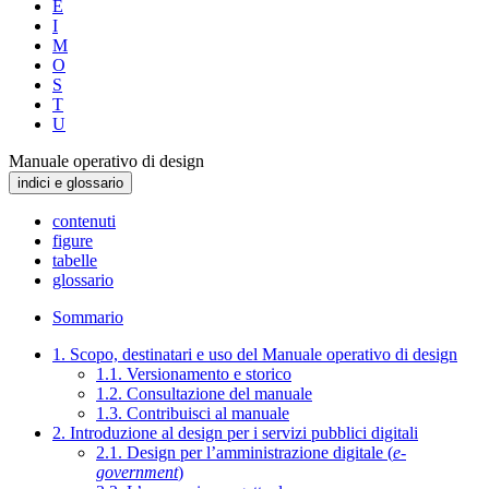
E
I
M
O
S
T
U
Manuale operativo di design
indici e glossario
contenuti
figure
tabelle
glossario
Sommario
1. Scopo, destinatari e uso del Manuale operativo di design
1.1. Versionamento e storico
1.2. Consultazione del manuale
1.3. Contribuisci al manuale
2. Introduzione al design per i servizi pubblici digitali
2.1. Design per l’amministrazione digitale (
e-
government
)