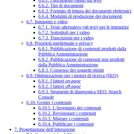
6.6.1. I documenti vanno sul web
6.6.2. Tipi di documenti
6.6.3. Formato di lettura dei documenti elettronici
6.6.4. Modalità di produzione dei documenti
6.7. Immagini e video
6.7.1. Testo alternativo (alt text) per le immagini
6.7.2. Sottotitoli per i video
6.7.3. Trascrizioni per i video
6.8. Proprietà intellettuale e privacy
6.8.1. Pubblicazione di contenuti prodotti dalla
Pubblica Amministrazione
6.8.2. Pubblicazione di contenuti non prodotti
dalla Pubblica Amministrazione
6.8.3. Consenso dei soggetti ritratti
6.9. Ottimizzazione per i motori di ricerca (SEO)
6.9.1. I fattori
on-page
6.9.2. I fattori
off-page
6.9.3. Strumenti di diagnostica SEO: Search
Console
6.10. Gestire i contenuti
6.10.1. L’inventario dei contenuti
6.10.2. Revisionare i contenuti
6.10.3. Migrare i contenuti
6.10.4. Pubblicare i contenuti
7. Progettazione dell’interazione