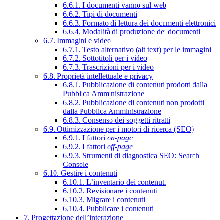
6.6.1. I documenti vanno sul web
6.6.2. Tipi di documenti
6.6.3. Formato di lettura dei documenti elettronici
6.6.4. Modalità di produzione dei documenti
6.7. Immagini e video
6.7.1. Testo alternativo (alt text) per le immagini
6.7.2. Sottotitoli per i video
6.7.3. Trascrizioni per i video
6.8. Proprietà intellettuale e privacy
6.8.1. Pubblicazione di contenuti prodotti dalla
Pubblica Amministrazione
6.8.2. Pubblicazione di contenuti non prodotti
dalla Pubblica Amministrazione
6.8.3. Consenso dei soggetti ritratti
6.9. Ottimizzazione per i motori di ricerca (SEO)
6.9.1. I fattori
on-page
6.9.2. I fattori
off-page
6.9.3. Strumenti di diagnostica SEO: Search
Console
6.10. Gestire i contenuti
6.10.1. L’inventario dei contenuti
6.10.2. Revisionare i contenuti
6.10.3. Migrare i contenuti
6.10.4. Pubblicare i contenuti
7. Progettazione dell’interazione