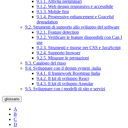
9.1.1. Attività preliminari
9.1.2. Web design responsivo e accessibile
9.1.3. Mobile first
9.1.4. Progressive enhancement e Graceful
degradation
9.2. Strumenti di supporto allo sviluppo del software
9.2.1. Feature detection
9.2.2. Verificare le feature disponibili con Can I
use
9.2.3. Strumenti e risorse per CSS e JavaScript
9.2.4. Supporto browser
9.2.5. Misurare le prestazioni
9.3. Catalogo del riuso
9.4. Sviluppare con il design system .italia
9.4.1. Il framework Bootstrap Italia
9.4.2. Il kit di sviluppo React
9.4.3. Il kit di sviluppo Angular
9.5. Sviluppare con i modelli di sito e servizi
glossario
A
B
C
D