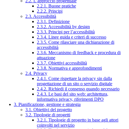
2.2. L’approccio progettuale
2.2.1. Buone pratiche
2.2.2. Principi
2.3. Accessibilità
2.3.1. Definizione
2.3.2. Accessibilità by design
2.3.3. Principi per l’accessibilità
2.3.4. Linee guida e criteri di successo
2.3.5. Come rilasciare una dichiarazione di
accessibilità
2.3.6. Meccanismo di feedback e procedura di
attuazione
2.3.7. Obiettivi accessibilità
2.3.8. Normativa e approfondimenti
2.4. Privacy
2.4.1. Come rispettare la privacy sin dalla
progettazione di un sito o servizio digitale
2.4.2. Richiedi il consenso quando necessario
2.4.3. Le basi del sito web: architettura,
informativa privacy, riferimenti DPO
3. Pianificazione, gestione e strategia
3.1. Obiettivi del progetto
3.2. Tipologie di progetti
3.2.1. Tipologie di progetto in base agli attori
coinvolti nel servizio