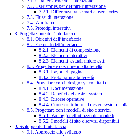
7.1. Caratteristiche dell’interazione
7.2. User stories per definire l’interazione
7.2.1. Differenza tra scenari e user stories
7.3. Flussi di interazione
7.4. Wireframe
7.5. Prototipi interattivi
8. Progettazione dell’interfaccia
8.1. Obiettivi dell’interfaccia
8.2. Elementi dell’interfaccia
8.2.1. Elementi di composizione
8.2.2. Elementi interattivi
8.2.3. Elementi testuali (microtesti)
8.3. Progettare e costruire in alta fedeltà
8.3.1. Layout di pagina
8.3.2. Prototipi in alta fedeltà
8.4. Progettare con il design system .italia
8.4.1. Documentazione
8.4.2. Benefici del design system
8.4.3. Risorse operative
8.4.4. Come contribuire al design system .italia
8.5. Progettare con i modelli di sito e servizi
8.5.1. Vantaggi dell’utilizzo dei modelli
8.5.2. I modelli di sito e servizi disponibili
9. Sviluppo dell’interfaccia
9.1. Approccio allo sviluppo