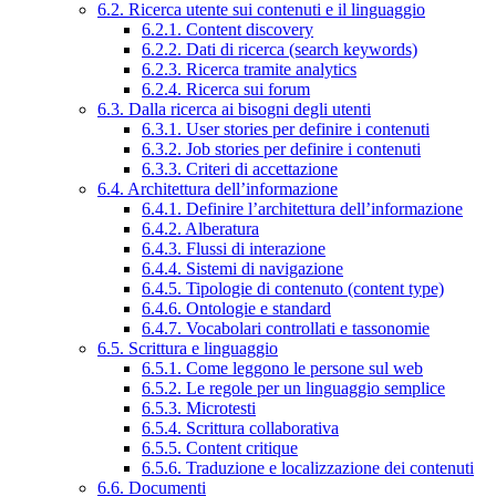
6.2. Ricerca utente sui contenuti e il linguaggio
6.2.1. Content discovery
6.2.2. Dati di ricerca (search keywords)
6.2.3. Ricerca tramite analytics
6.2.4. Ricerca sui forum
6.3. Dalla ricerca ai bisogni degli utenti
6.3.1. User stories per definire i contenuti
6.3.2. Job stories per definire i contenuti
6.3.3. Criteri di accettazione
6.4. Architettura dell’informazione
6.4.1. Definire l’architettura dell’informazione
6.4.2. Alberatura
6.4.3. Flussi di interazione
6.4.4. Sistemi di navigazione
6.4.5. Tipologie di contenuto (content type)
6.4.6. Ontologie e standard
6.4.7. Vocabolari controllati e tassonomie
6.5. Scrittura e linguaggio
6.5.1. Come leggono le persone sul web
6.5.2. Le regole per un linguaggio semplice
6.5.3. Microtesti
6.5.4. Scrittura collaborativa
6.5.5. Content critique
6.5.6. Traduzione e localizzazione dei contenuti
6.6. Documenti