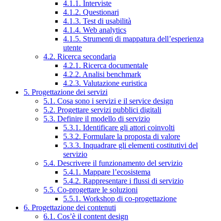
4.1.1. Interviste
4.1.2. Questionari
4.1.3. Test di usabilità
4.1.4. Web analytics
4.1.5. Strumenti di mappatura dell’esperienza
utente
4.2. Ricerca secondaria
4.2.1. Ricerca documentale
4.2.2. Analisi benchmark
4.2.3. Valutazione euristica
5. Progettazione dei servizi
5.1. Cosa sono i servizi e il service design
5.2. Progettare servizi pubblici digitali
5.3. Definire il modello di servizio
5.3.1. Identificare gli attori coinvolti
5.3.2. Formulare la proposta di valore
5.3.3. Inquadrare gli elementi costitutivi del
servizio
5.4. Descrivere il funzionamento del servizio
5.4.1. Mappare l’ecosistema
5.4.2. Rappresentare i flussi di servizio
5.5. Co-progettare le soluzioni
5.5.1. Workshop di co-progettazione
6. Progettazione dei contenuti
6.1. Cos’è il content design