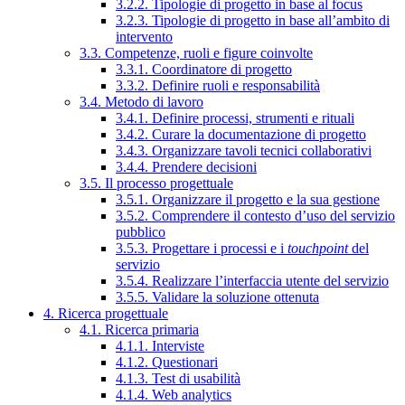
3.2.2. Tipologie di progetto in base al focus
3.2.3. Tipologie di progetto in base all’ambito di
intervento
3.3. Competenze, ruoli e figure coinvolte
3.3.1. Coordinatore di progetto
3.3.2. Definire ruoli e responsabilità
3.4. Metodo di lavoro
3.4.1. Definire processi, strumenti e rituali
3.4.2. Curare la documentazione di progetto
3.4.3. Organizzare tavoli tecnici collaborativi
3.4.4. Prendere decisioni
3.5. Il processo progettuale
3.5.1. Organizzare il progetto e la sua gestione
3.5.2. Comprendere il contesto d’uso del servizio
pubblico
3.5.3. Progettare i processi e i
touchpoint
del
servizio
3.5.4. Realizzare l’interfaccia utente del servizio
3.5.5. Validare la soluzione ottenuta
4. Ricerca progettuale
4.1. Ricerca primaria
4.1.1. Interviste
4.1.2. Questionari
4.1.3. Test di usabilità
4.1.4. Web analytics