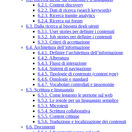
6.2.1. Content discovery
6.2.2. Dati di ricerca (search keywords)
6.2.3. Ricerca tramite analytics
6.2.4. Ricerca sui forum
6.3. Dalla ricerca ai bisogni degli utenti
6.3.1. User stories per definire i contenuti
6.3.2. Job stories per definire i contenuti
6.3.3. Criteri di accettazione
6.4. Architettura dell’informazione
6.4.1. Definire l’architettura dell’informazione
6.4.2. Alberatura
6.4.3. Flussi di interazione
6.4.4. Sistemi di navigazione
6.4.5. Tipologie di contenuto (content type)
6.4.6. Ontologie e standard
6.4.7. Vocabolari controllati e tassonomie
6.5. Scrittura e linguaggio
6.5.1. Come leggono le persone sul web
6.5.2. Le regole per un linguaggio semplice
6.5.3. Microtesti
6.5.4. Scrittura collaborativa
6.5.5. Content critique
6.5.6. Traduzione e localizzazione dei contenuti
6.6. Documenti