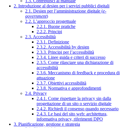
1.3. Contribuisci al manuale
2. Introduzione al design per i servizi pubblici digitali
2.1. Design per l’amministrazione digitale (
e-
government
)
2.2. L’approccio progettuale
2.2.1. Buone pratiche
2.2.2. Principi
2.3. Accessibilità
2.3.1. Definizione
2.3.2. Accessibilità by design
2.3.3. Principi per l’accessibilità
2.3.4. Linee guida e criteri di successo
2.3.5. Come rilasciare una dichiarazione di
accessibilità
2.3.6. Meccanismo di feedback e procedura di
attuazione
2.3.7. Obiettivi accessibilità
2.3.8. Normativa e approfondimenti
2.4. Privacy
2.4.1. Come rispettare la privacy sin dalla
progettazione di un sito o servizio digitale
2.4.2. Richiedi il consenso quando necessario
2.4.3. Le basi del sito web: architettura,
informativa privacy, riferimenti DPO
3. Pianificazione, gestione e strategia