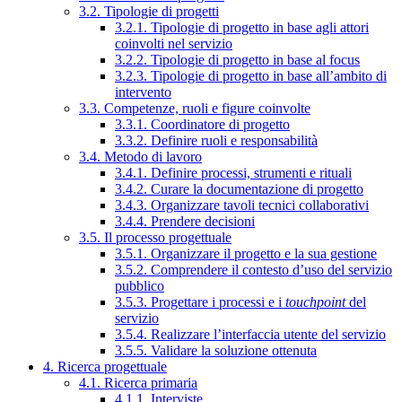
3.2. Tipologie di progetti
3.2.1. Tipologie di progetto in base agli attori
coinvolti nel servizio
3.2.2. Tipologie di progetto in base al focus
3.2.3. Tipologie di progetto in base all’ambito di
intervento
3.3. Competenze, ruoli e figure coinvolte
3.3.1. Coordinatore di progetto
3.3.2. Definire ruoli e responsabilità
3.4. Metodo di lavoro
3.4.1. Definire processi, strumenti e rituali
3.4.2. Curare la documentazione di progetto
3.4.3. Organizzare tavoli tecnici collaborativi
3.4.4. Prendere decisioni
3.5. Il processo progettuale
3.5.1. Organizzare il progetto e la sua gestione
3.5.2. Comprendere il contesto d’uso del servizio
pubblico
3.5.3. Progettare i processi e i
touchpoint
del
servizio
3.5.4. Realizzare l’interfaccia utente del servizio
3.5.5. Validare la soluzione ottenuta
4. Ricerca progettuale
4.1. Ricerca primaria
4.1.1. Interviste