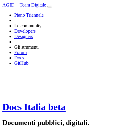
AGID
+
Team Digitale
Piano Triennale
Le community
Developers
Designers
Gli strumenti
Forum
Docs
GitHub
Docs Italia
beta
Documenti pubblici, digitali.