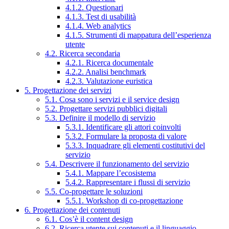
4.1.2. Questionari
4.1.3. Test di usabilità
4.1.4. Web analytics
4.1.5. Strumenti di mappatura dell’esperienza
utente
4.2. Ricerca secondaria
4.2.1. Ricerca documentale
4.2.2. Analisi benchmark
4.2.3. Valutazione euristica
5. Progettazione dei servizi
5.1. Cosa sono i servizi e il service design
5.2. Progettare servizi pubblici digitali
5.3. Definire il modello di servizio
5.3.1. Identificare gli attori coinvolti
5.3.2. Formulare la proposta di valore
5.3.3. Inquadrare gli elementi costitutivi del
servizio
5.4. Descrivere il funzionamento del servizio
5.4.1. Mappare l’ecosistema
5.4.2. Rappresentare i flussi di servizio
5.5. Co-progettare le soluzioni
5.5.1. Workshop di co-progettazione
6. Progettazione dei contenuti
6.1. Cos’è il content design
6.2. Ricerca utente sui contenuti e il linguaggio