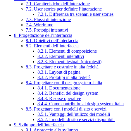
7.1. Caratteristiche dell’interazione
7.2. User stories per definire l’interazione
7.2.1. Differenza tra scenari e user stories
7.3. Flussi di interazione
7.4. Wireframe
7.5. Prototipi interattivi
8. Progettazione dell’interfaccia
8.1. Obiettivi dell’interfaccia
8.2. Elementi dell’interfaccia
8.2.1. Elementi di composizione
8.2.2. Elementi interattivi
8.2.3. Elementi testuali (microtesti)
8.3. Progettare e costruire in alta fedeltà
8.3.1. Layout di pagina
8.3.2. Prototipi in alta fedeltà
8.4. Progettare con il design system .italia
8.4.1. Documentazione
8.4.2. Benefici del design system
8.4.3. Risorse operative
8.4.4. Come contribuire al design system .italia
8.5. Progettare con i modelli di sito e servizi
8.5.1. Vantaggi dell’utilizzo dei modelli
8.5.2. I modelli di sito e servizi disponibili
9. Sviluppo dell’interfaccia
9.1. Approccio allo sviluppo