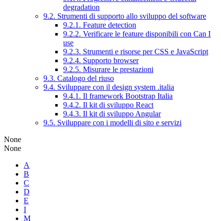
degradation
9.2. Strumenti di supporto allo sviluppo del software
9.2.1. Feature detection
9.2.2. Verificare le feature disponibili con Can I
use
9.2.3. Strumenti e risorse per CSS e JavaScript
9.2.4. Supporto browser
9.2.5. Misurare le prestazioni
9.3. Catalogo del riuso
9.4. Sviluppare con il design system .italia
9.4.1. Il framework Bootstrap Italia
9.4.2. Il kit di sviluppo React
9.4.3. Il kit di sviluppo Angular
9.5. Sviluppare con i modelli di sito e servizi
None
None
A
B
C
D
E
I
M