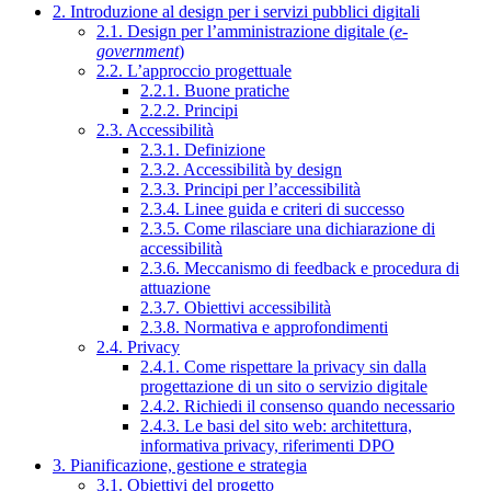
2. Introduzione al design per i servizi pubblici digitali
2.1. Design per l’amministrazione digitale (
e-
government
)
2.2. L’approccio progettuale
2.2.1. Buone pratiche
2.2.2. Principi
2.3. Accessibilità
2.3.1. Definizione
2.3.2. Accessibilità by design
2.3.3. Principi per l’accessibilità
2.3.4. Linee guida e criteri di successo
2.3.5. Come rilasciare una dichiarazione di
accessibilità
2.3.6. Meccanismo di feedback e procedura di
attuazione
2.3.7. Obiettivi accessibilità
2.3.8. Normativa e approfondimenti
2.4. Privacy
2.4.1. Come rispettare la privacy sin dalla
progettazione di un sito o servizio digitale
2.4.2. Richiedi il consenso quando necessario
2.4.3. Le basi del sito web: architettura,
informativa privacy, riferimenti DPO
3. Pianificazione, gestione e strategia
3.1. Obiettivi del progetto