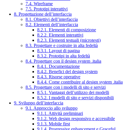
7.4. Wireframe
7.5. Prototipi interattivi
8. Progettazione dell’interfaccia
8.1. Obiettivi dell’interfaccia
8.2. Elementi dell’interfaccia
8.2.1. Elementi di composizione
8.2.2. Elementi interattivi
8.2.3. Elementi testuali (microtesti)
8.3. Progettare e costruire in alta fedeltà
8.3.1. Layout di pagina
8.3.2. Prototipi in alta fedeltà
8.4. Progettare con il design system .italia
8.4.1. Documentazione
8.4.2. Benefici del design system
8.4.3. Risorse operative
8.4.4. Come contribuire al design system .italia
8.5. Progettare con i modelli di sito e servizi
8.5.1. Vantaggi dell’utilizzo dei modelli
8.5.2. I modelli di sito e servizi disponibili
9. Sviluppo dell’interfaccia
9.1. Approccio allo sviluppo
9.1.1. Attività preliminari
9.1.2. Web design responsivo e accessibile
9.1.3. Mobile first
9.1.4. Progressive enhancement e Graceful