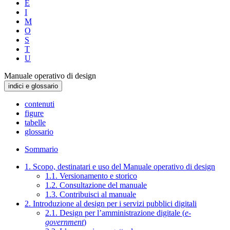
E
I
M
O
S
T
U
Manuale operativo di design
indici e glossario
contenuti
figure
tabelle
glossario
Sommario
1. Scopo, destinatari e uso del Manuale operativo di design
1.1. Versionamento e storico
1.2. Consultazione del manuale
1.3. Contribuisci al manuale
2. Introduzione al design per i servizi pubblici digitali
2.1. Design per l’amministrazione digitale (
e-
government
)