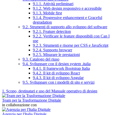
9.1.1. Attività preliminari
9.1.2. Web design responsivo e accessibile
9.1.3. Mobile first
9.1.4. Progressive enhancement e Graceful
degradation
9.2. Strumenti di supporto allo sviluppo del software
9.2.1. Feature detection
9.2.2. Verificare le feature disponibili con Can I
use
9.2.3. Strumenti e risorse per CSS e JavaScript
9.2.4. Supporto browser
9.2.5. Misurare le prestazioni
9.3. Catalogo del riuso
9.4. Sviluppare con il design system .italia
9.4.1. Il framework Bootstrap Italia
9.4.2. Il kit di sviluppo React
9.4.3. Il kit di sviluppo Angular
9.5. Sviluppare con i modelli di sito e servizi
1. Scopo, destinatari e uso del Manuale operativo di design
Team per la Trasformazione Digitale
in collaborazione con
Agenzia per l'Italia Digitale