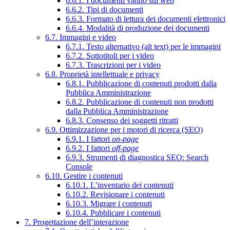
6.6.1. I documenti vanno sul web
6.6.2. Tipi di documenti
6.6.3. Formato di lettura dei documenti elettronici
6.6.4. Modalità di produzione dei documenti
6.7. Immagini e video
6.7.1. Testo alternativo (alt text) per le immagini
6.7.2. Sottotitoli per i video
6.7.3. Trascrizioni per i video
6.8. Proprietà intellettuale e privacy
6.8.1. Pubblicazione di contenuti prodotti dalla
Pubblica Amministrazione
6.8.2. Pubblicazione di contenuti non prodotti
dalla Pubblica Amministrazione
6.8.3. Consenso dei soggetti ritratti
6.9. Ottimizzazione per i motori di ricerca (SEO)
6.9.1. I fattori
on-page
6.9.2. I fattori
off-page
6.9.3. Strumenti di diagnostica SEO: Search
Console
6.10. Gestire i contenuti
6.10.1. L’inventario dei contenuti
6.10.2. Revisionare i contenuti
6.10.3. Migrare i contenuti
6.10.4. Pubblicare i contenuti
7. Progettazione dell’interazione