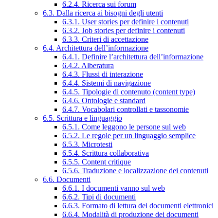
6.2.4. Ricerca sui forum
6.3. Dalla ricerca ai bisogni degli utenti
6.3.1. User stories per definire i contenuti
6.3.2. Job stories per definire i contenuti
6.3.3. Criteri di accettazione
6.4. Architettura dell’informazione
6.4.1. Definire l’architettura dell’informazione
6.4.2. Alberatura
6.4.3. Flussi di interazione
6.4.4. Sistemi di navigazione
6.4.5. Tipologie di contenuto (content type)
6.4.6. Ontologie e standard
6.4.7. Vocabolari controllati e tassonomie
6.5. Scrittura e linguaggio
6.5.1. Come leggono le persone sul web
6.5.2. Le regole per un linguaggio semplice
6.5.3. Microtesti
6.5.4. Scrittura collaborativa
6.5.5. Content critique
6.5.6. Traduzione e localizzazione dei contenuti
6.6. Documenti
6.6.1. I documenti vanno sul web
6.6.2. Tipi di documenti
6.6.3. Formato di lettura dei documenti elettronici
6.6.4. Modalità di produzione dei documenti