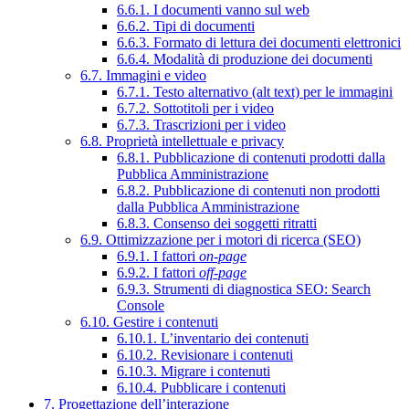
6.6.1. I documenti vanno sul web
6.6.2. Tipi di documenti
6.6.3. Formato di lettura dei documenti elettronici
6.6.4. Modalità di produzione dei documenti
6.7. Immagini e video
6.7.1. Testo alternativo (alt text) per le immagini
6.7.2. Sottotitoli per i video
6.7.3. Trascrizioni per i video
6.8. Proprietà intellettuale e privacy
6.8.1. Pubblicazione di contenuti prodotti dalla
Pubblica Amministrazione
6.8.2. Pubblicazione di contenuti non prodotti
dalla Pubblica Amministrazione
6.8.3. Consenso dei soggetti ritratti
6.9. Ottimizzazione per i motori di ricerca (SEO)
6.9.1. I fattori
on-page
6.9.2. I fattori
off-page
6.9.3. Strumenti di diagnostica SEO: Search
Console
6.10. Gestire i contenuti
6.10.1. L’inventario dei contenuti
6.10.2. Revisionare i contenuti
6.10.3. Migrare i contenuti
6.10.4. Pubblicare i contenuti
7. Progettazione dell’interazione