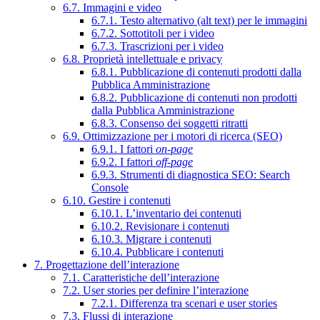
6.7. Immagini e video
6.7.1. Testo alternativo (alt text) per le immagini
6.7.2. Sottotitoli per i video
6.7.3. Trascrizioni per i video
6.8. Proprietà intellettuale e privacy
6.8.1. Pubblicazione di contenuti prodotti dalla
Pubblica Amministrazione
6.8.2. Pubblicazione di contenuti non prodotti
dalla Pubblica Amministrazione
6.8.3. Consenso dei soggetti ritratti
6.9. Ottimizzazione per i motori di ricerca (SEO)
6.9.1. I fattori
on-page
6.9.2. I fattori
off-page
6.9.3. Strumenti di diagnostica SEO: Search
Console
6.10. Gestire i contenuti
6.10.1. L’inventario dei contenuti
6.10.2. Revisionare i contenuti
6.10.3. Migrare i contenuti
6.10.4. Pubblicare i contenuti
7. Progettazione dell’interazione
7.1. Caratteristiche dell’interazione
7.2. User stories per definire l’interazione
7.2.1. Differenza tra scenari e user stories
7.3. Flussi di interazione