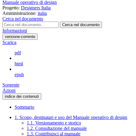
Manuale operativo di design
Progetto:
Designers Italia
Amministrazione:
italia
Cerca nel documento
Cerca nel documento
Informazioni
versione-corrente
Scarica
pdf
html
epub
Sorgente
Azioni
indice dei contenuti
Sommario
1. Scopo, destinatari e uso del Manuale operativo di design
1.1. Versionamento e storico
1.2. Consultazione del manuale
1.3. Contribuisci al manuale