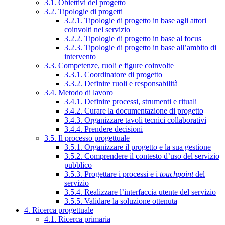
3.1. Obiettivi del progetto
3.2. Tipologie di progetti
3.2.1. Tipologie di progetto in base agli attori
coinvolti nel servizio
3.2.2. Tipologie di progetto in base al focus
3.2.3. Tipologie di progetto in base all’ambito di
intervento
3.3. Competenze, ruoli e figure coinvolte
3.3.1. Coordinatore di progetto
3.3.2. Definire ruoli e responsabilità
3.4. Metodo di lavoro
3.4.1. Definire processi, strumenti e rituali
3.4.2. Curare la documentazione di progetto
3.4.3. Organizzare tavoli tecnici collaborativi
3.4.4. Prendere decisioni
3.5. Il processo progettuale
3.5.1. Organizzare il progetto e la sua gestione
3.5.2. Comprendere il contesto d’uso del servizio
pubblico
3.5.3. Progettare i processi e i
touchpoint
del
servizio
3.5.4. Realizzare l’interfaccia utente del servizio
3.5.5. Validare la soluzione ottenuta
4. Ricerca progettuale
4.1. Ricerca primaria