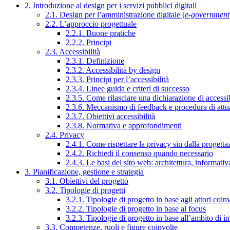
2. Introduzione al design per i servizi pubblici digitali
2.1. Design per l’amministrazione digitale (
e-government
2.2. L’approccio progettuale
2.2.1. Buone pratiche
2.2.2. Principi
2.3. Accessibilità
2.3.1. Definizione
2.3.2. Accessibilità by design
2.3.3. Principi per l’accessibilità
2.3.4. Linee guida e criteri di successo
2.3.5. Come rilasciare una dichiarazione di accessib
2.3.6. Meccanismo di feedback e procedura di attu
2.3.7. Obiettivi accessibilità
2.3.8. Normativa e approfondimenti
2.4. Privacy
2.4.1. Come rispettare la privacy sin dalla progettaz
2.4.2. Richiedi il consenso quando necessario
2.4.3. Le basi del sito web: architettura, informati
3. Pianificazione, gestione e strategia
3.1. Obiettivi del progetto
3.2. Tipologie di progetti
3.2.1. Tipologie di progetto in base agli attori coinv
3.2.2. Tipologie di progetto in base al focus
3.2.3. Tipologie di progetto in base all’ambito di i
3.3. Competenze, ruoli e figure coinvolte