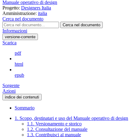
Manuale operativo di design
Progetto:
Designers Italia
Amministrazione:
italia
Cerca nel documento
Cerca nel documento
Informazioni
versione-corrente
Scarica
pdf
html
epub
Sorgente
Azioni
indice dei contenuti
Sommario
1. Scopo, destinatari e uso del Manuale operativo di design
1.1. Versionamento e storico
1.2. Consultazione del manuale
1.3. Contribuisci al manuale