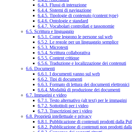
6.4.3. Flussi di interazione
6.4.4. Sistemi di navigazione
6.4.5. Tipologie di contenuto (content type)
6.4.6. Ontologie e standard
6.4.7. Vocabolari controllati e tassonomie
6.5. Scrittura e linguaggio
6.5.1. Come leggono le persone sul web
6.5.2. Le regole per un linguaggio semplice
6.5.3. Microtesti
6.5.4. Scrittura collaborativa
6.5.5. Content critique
6.5.6. Traduzione e localizzazione dei contenuti
6.6. Documenti
6.6.1. I documenti vanno sul web
6.6.2. Tipi di documenti
6.6.3. Formato di lettura dei documenti elettronici
6.6.4. Modalità di produzione dei documenti
6.7. Immagini e video
6.7.1. Testo alternativo (alt text) per le immagini
6.7.2. Sottotitoli per i video
6.7.3. Trascrizioni per i video
6.8. Proprietà intellettuale e privacy
6.8.1. Pubblicazione di contenuti prodotti dalla P
6.8.2. Pubblicazione di contenuti non prodotti dal