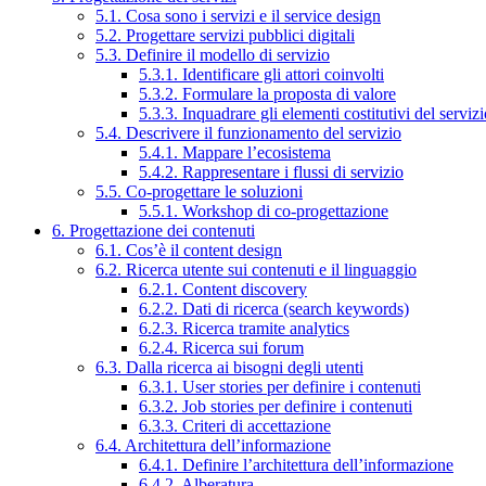
5.1. Cosa sono i servizi e il service design
5.2. Progettare servizi pubblici digitali
5.3. Definire il modello di servizio
5.3.1. Identificare gli attori coinvolti
5.3.2. Formulare la proposta di valore
5.3.3. Inquadrare gli elementi costitutivi del serviz
5.4. Descrivere il funzionamento del servizio
5.4.1. Mappare l’ecosistema
5.4.2. Rappresentare i flussi di servizio
5.5. Co-progettare le soluzioni
5.5.1. Workshop di co-progettazione
6. Progettazione dei contenuti
6.1. Cos’è il content design
6.2. Ricerca utente sui contenuti e il linguaggio
6.2.1. Content discovery
6.2.2. Dati di ricerca (search keywords)
6.2.3. Ricerca tramite analytics
6.2.4. Ricerca sui forum
6.3. Dalla ricerca ai bisogni degli utenti
6.3.1. User stories per definire i contenuti
6.3.2. Job stories per definire i contenuti
6.3.3. Criteri di accettazione
6.4. Architettura dell’informazione
6.4.1. Definire l’architettura dell’informazione
6.4.2. Alberatura