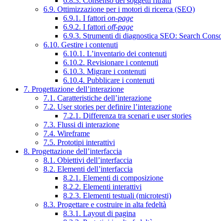
6.8.3. Consenso dei soggetti ritratti
6.9. Ottimizzazione per i motori di ricerca (SEO)
6.9.1. I fattori
on-page
6.9.2. I fattori
off-page
6.9.3. Strumenti di diagnostica SEO: Search Cons
6.10. Gestire i contenuti
6.10.1. L’inventario dei contenuti
6.10.2. Revisionare i contenuti
6.10.3. Migrare i contenuti
6.10.4. Pubblicare i contenuti
7. Progettazione dell’interazione
7.1. Caratteristiche dell’interazione
7.2. User stories per definire l’interazione
7.2.1. Differenza tra scenari e user stories
7.3. Flussi di interazione
7.4. Wireframe
7.5. Prototipi interattivi
8. Progettazione dell’interfaccia
8.1. Obiettivi dell’interfaccia
8.2. Elementi dell’interfaccia
8.2.1. Elementi di composizione
8.2.2. Elementi interattivi
8.2.3. Elementi testuali (microtesti)
8.3. Progettare e costruire in alta fedeltà
8.3.1. Layout di pagina