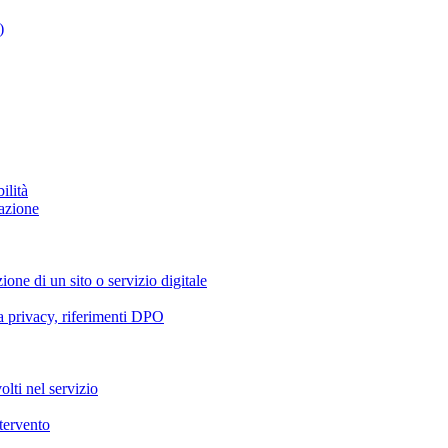
)
ilità
azione
ione di un sito o servizio digitale
va privacy, riferimenti DPO
olti nel servizio
ntervento