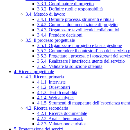
3.3.1. Coordinatore di progetto
3.3.2. Definire ruoli e responsabilità
3.4. Metodo di lavoro
3.4.1. Definire processi, strumenti e rituali
3.4.2. Curare la documentazione di progetto
3.4.3. Organizzare tavoli tecnici collaborativi
3.4.4. Prendere decisioni
3.5. Il processo progettuale
3.5.1. Organizzare il progetto e la sua gestione
3.5.2. Comprendere il contesto d’uso del servizio 
3.5.3. Progettare i processi e i
touchpoint
del servi
3.5.4. Realizzare l’interfaccia utente del servizio
3.5.5. Validare la soluzione ottenuta
4. Ricerca progettuale
4.1. Ricerca primaria
4.1.1. Interviste
4.1.2. Questionari
4.1.3. Test di usabilità
4.1.4. Web analytics
4.1.5. Strumenti di mappatura dell’esperienza uten
4.2. Ricerca secondaria
4.2.1. Ricerca documentale
4.2.2. Analisi benchmark
4.2.3. Valutazione euristica
5. Progettazione dei servizi