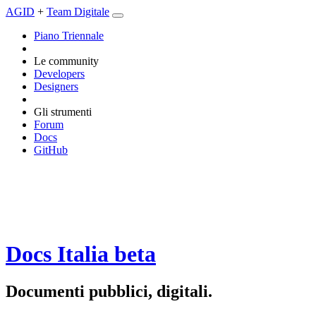
AGID
+
Team Digitale
Piano Triennale
Le community
Developers
Designers
Gli strumenti
Forum
Docs
GitHub
Docs Italia
beta
Documenti pubblici, digitali.