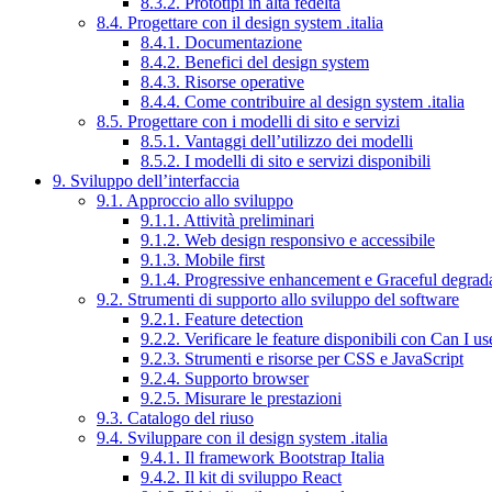
8.3.2. Prototipi in alta fedeltà
8.4. Progettare con il design system .italia
8.4.1. Documentazione
8.4.2. Benefici del design system
8.4.3. Risorse operative
8.4.4. Come contribuire al design system .italia
8.5. Progettare con i modelli di sito e servizi
8.5.1. Vantaggi dell’utilizzo dei modelli
8.5.2. I modelli di sito e servizi disponibili
9. Sviluppo dell’interfaccia
9.1. Approccio allo sviluppo
9.1.1. Attività preliminari
9.1.2. Web design responsivo e accessibile
9.1.3. Mobile first
9.1.4. Progressive enhancement e Graceful degrad
9.2. Strumenti di supporto allo sviluppo del software
9.2.1. Feature detection
9.2.2. Verificare le feature disponibili con Can I us
9.2.3. Strumenti e risorse per CSS e JavaScript
9.2.4. Supporto browser
9.2.5. Misurare le prestazioni
9.3. Catalogo del riuso
9.4. Sviluppare con il design system .italia
9.4.1. Il framework Bootstrap Italia
9.4.2. Il kit di sviluppo React