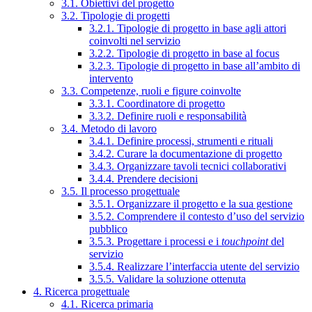
3.1. Obiettivi del progetto
3.2. Tipologie di progetti
3.2.1. Tipologie di progetto in base agli attori
coinvolti nel servizio
3.2.2. Tipologie di progetto in base al focus
3.2.3. Tipologie di progetto in base all’ambito di
intervento
3.3. Competenze, ruoli e figure coinvolte
3.3.1. Coordinatore di progetto
3.3.2. Definire ruoli e responsabilità
3.4. Metodo di lavoro
3.4.1. Definire processi, strumenti e rituali
3.4.2. Curare la documentazione di progetto
3.4.3. Organizzare tavoli tecnici collaborativi
3.4.4. Prendere decisioni
3.5. Il processo progettuale
3.5.1. Organizzare il progetto e la sua gestione
3.5.2. Comprendere il contesto d’uso del servizio
pubblico
3.5.3. Progettare i processi e i
touchpoint
del
servizio
3.5.4. Realizzare l’interfaccia utente del servizio
3.5.5. Validare la soluzione ottenuta
4. Ricerca progettuale
4.1. Ricerca primaria