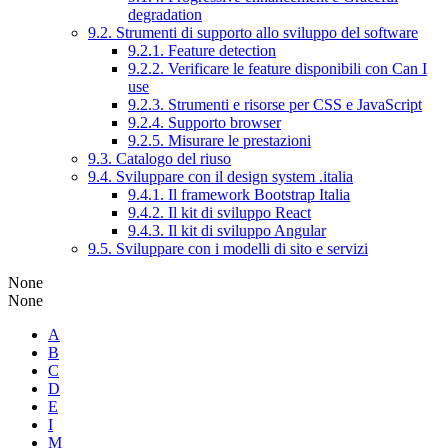
degradation
9.2. Strumenti di supporto allo sviluppo del software
9.2.1. Feature detection
9.2.2. Verificare le feature disponibili con Can I
use
9.2.3. Strumenti e risorse per CSS e JavaScript
9.2.4. Supporto browser
9.2.5. Misurare le prestazioni
9.3. Catalogo del riuso
9.4. Sviluppare con il design system .italia
9.4.1. Il framework Bootstrap Italia
9.4.2. Il kit di sviluppo React
9.4.3. Il kit di sviluppo Angular
9.5. Sviluppare con i modelli di sito e servizi
None
None
A
B
C
D
E
I
M