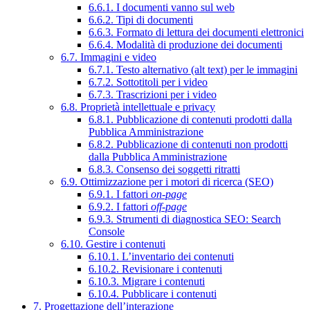
6.6.1. I documenti vanno sul web
6.6.2. Tipi di documenti
6.6.3. Formato di lettura dei documenti elettronici
6.6.4. Modalità di produzione dei documenti
6.7. Immagini e video
6.7.1. Testo alternativo (alt text) per le immagini
6.7.2. Sottotitoli per i video
6.7.3. Trascrizioni per i video
6.8. Proprietà intellettuale e privacy
6.8.1. Pubblicazione di contenuti prodotti dalla
Pubblica Amministrazione
6.8.2. Pubblicazione di contenuti non prodotti
dalla Pubblica Amministrazione
6.8.3. Consenso dei soggetti ritratti
6.9. Ottimizzazione per i motori di ricerca (SEO)
6.9.1. I fattori
on-page
6.9.2. I fattori
off-page
6.9.3. Strumenti di diagnostica SEO: Search
Console
6.10. Gestire i contenuti
6.10.1. L’inventario dei contenuti
6.10.2. Revisionare i contenuti
6.10.3. Migrare i contenuti
6.10.4. Pubblicare i contenuti
7. Progettazione dell’interazione