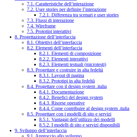
7.1. Caratteristiche dell’interazione
7.2. User stories per definire l’interazione
7.2.1. Differenza tra scenari e user stories
7.3. Flussi di interazione
7.4. Wireframe
7.5. Prototipi interattivi
8. Progettazione dell’interfaccia
8.1. Obiettivi dell’interfaccia
8.2. Elementi dell’interfaccia
8.2.1. Elementi di composizione
8.2.2. Elementi interattivi
8.2.3. Elementi testuali (microtesti)
8.3. Progettare e costruire in alta fedeltà
8.3.1. Layout di pagina
8.3.2. Prototipi in alta fedeltà
8.4. Progettare con il design system .italia
8.4.1. Documentazione
8.4.2. Benefici del design system
8.4.3. Risorse operative
8.4.4. Come contribuire al design system .italia
8.5. Progettare con i modelli di sito e servizi
8.5.1. Vantaggi dell’utilizzo dei modelli
8.5.2. I modelli di sito e servizi disponibili
9. Sviluppo dell’interfaccia
9.1. Approccio allo sviluppo