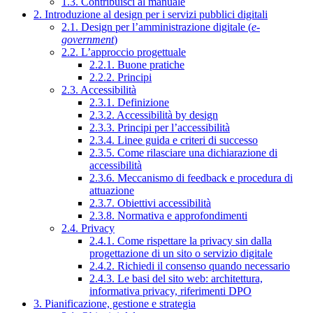
1.3. Contribuisci al manuale
2. Introduzione al design per i servizi pubblici digitali
2.1. Design per l’amministrazione digitale (
e-
government
)
2.2. L’approccio progettuale
2.2.1. Buone pratiche
2.2.2. Principi
2.3. Accessibilità
2.3.1. Definizione
2.3.2. Accessibilità by design
2.3.3. Principi per l’accessibilità
2.3.4. Linee guida e criteri di successo
2.3.5. Come rilasciare una dichiarazione di
accessibilità
2.3.6. Meccanismo di feedback e procedura di
attuazione
2.3.7. Obiettivi accessibilità
2.3.8. Normativa e approfondimenti
2.4. Privacy
2.4.1. Come rispettare la privacy sin dalla
progettazione di un sito o servizio digitale
2.4.2. Richiedi il consenso quando necessario
2.4.3. Le basi del sito web: architettura,
informativa privacy, riferimenti DPO
3. Pianificazione, gestione e strategia