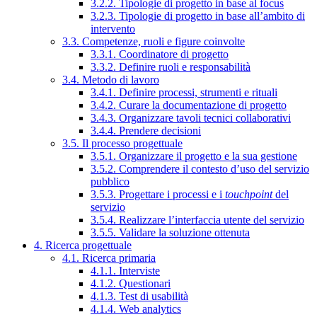
3.2.2. Tipologie di progetto in base al focus
3.2.3. Tipologie di progetto in base all’ambito di
intervento
3.3. Competenze, ruoli e figure coinvolte
3.3.1. Coordinatore di progetto
3.3.2. Definire ruoli e responsabilità
3.4. Metodo di lavoro
3.4.1. Definire processi, strumenti e rituali
3.4.2. Curare la documentazione di progetto
3.4.3. Organizzare tavoli tecnici collaborativi
3.4.4. Prendere decisioni
3.5. Il processo progettuale
3.5.1. Organizzare il progetto e la sua gestione
3.5.2. Comprendere il contesto d’uso del servizio
pubblico
3.5.3. Progettare i processi e i
touchpoint
del
servizio
3.5.4. Realizzare l’interfaccia utente del servizio
3.5.5. Validare la soluzione ottenuta
4. Ricerca progettuale
4.1. Ricerca primaria
4.1.1. Interviste
4.1.2. Questionari
4.1.3. Test di usabilità
4.1.4. Web analytics