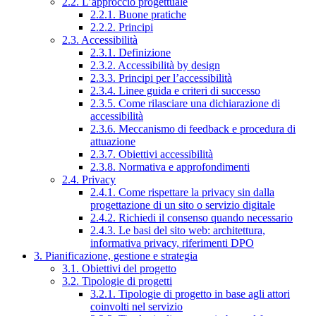
2.2. L’approccio progettuale
2.2.1. Buone pratiche
2.2.2. Principi
2.3. Accessibilità
2.3.1. Definizione
2.3.2. Accessibilità by design
2.3.3. Principi per l’accessibilità
2.3.4. Linee guida e criteri di successo
2.3.5. Come rilasciare una dichiarazione di
accessibilità
2.3.6. Meccanismo di feedback e procedura di
attuazione
2.3.7. Obiettivi accessibilità
2.3.8. Normativa e approfondimenti
2.4. Privacy
2.4.1. Come rispettare la privacy sin dalla
progettazione di un sito o servizio digitale
2.4.2. Richiedi il consenso quando necessario
2.4.3. Le basi del sito web: architettura,
informativa privacy, riferimenti DPO
3. Pianificazione, gestione e strategia
3.1. Obiettivi del progetto
3.2. Tipologie di progetti
3.2.1. Tipologie di progetto in base agli attori
coinvolti nel servizio