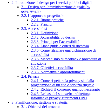
2. Introduzione al design per i servizi pubblici digitali
2.1. Design per l’amministrazione digitale (
e-
government
)
2.2. L’approccio progettuale
2.2.1. Buone pratiche
2.2.2. Principi
2.3. Accessibilità
2.3.1. Definizione
2.3.2. Accessibilità by design
2.3.3. Principi per l’accessibilità
2.3.4. Linee guida e criteri di successo
2.3.5. Come rilasciare una dichiarazione di
accessibilità
2.3.6. Meccanismo di feedback e procedura di
attuazione
2.3.7. Obiettivi accessibilità
2.3.8. Normativa e approfondimenti
2.4. Privacy
2.4.1. Come rispettare la privacy sin dalla
progettazione di un sito o servizio digitale
2.4.2. Richiedi il consenso quando necessario
2.4.3. Le basi del sito web: architettura,
informativa privacy, riferimenti DPO
3. Pianificazione, gestione e strategia
3.1. Obiettivi del progetto