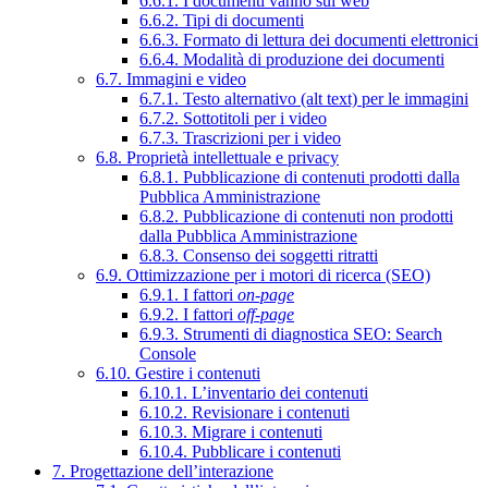
6.6.1. I documenti vanno sul web
6.6.2. Tipi di documenti
6.6.3. Formato di lettura dei documenti elettronici
6.6.4. Modalità di produzione dei documenti
6.7. Immagini e video
6.7.1. Testo alternativo (alt text) per le immagini
6.7.2. Sottotitoli per i video
6.7.3. Trascrizioni per i video
6.8. Proprietà intellettuale e privacy
6.8.1. Pubblicazione di contenuti prodotti dalla
Pubblica Amministrazione
6.8.2. Pubblicazione di contenuti non prodotti
dalla Pubblica Amministrazione
6.8.3. Consenso dei soggetti ritratti
6.9. Ottimizzazione per i motori di ricerca (SEO)
6.9.1. I fattori
on-page
6.9.2. I fattori
off-page
6.9.3. Strumenti di diagnostica SEO: Search
Console
6.10. Gestire i contenuti
6.10.1. L’inventario dei contenuti
6.10.2. Revisionare i contenuti
6.10.3. Migrare i contenuti
6.10.4. Pubblicare i contenuti
7. Progettazione dell’interazione