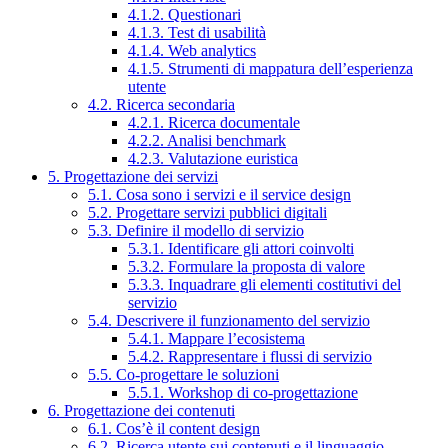
4.1.2. Questionari
4.1.3. Test di usabilità
4.1.4. Web analytics
4.1.5. Strumenti di mappatura dell’esperienza
utente
4.2. Ricerca secondaria
4.2.1. Ricerca documentale
4.2.2. Analisi benchmark
4.2.3. Valutazione euristica
5. Progettazione dei servizi
5.1. Cosa sono i servizi e il service design
5.2. Progettare servizi pubblici digitali
5.3. Definire il modello di servizio
5.3.1. Identificare gli attori coinvolti
5.3.2. Formulare la proposta di valore
5.3.3. Inquadrare gli elementi costitutivi del
servizio
5.4. Descrivere il funzionamento del servizio
5.4.1. Mappare l’ecosistema
5.4.2. Rappresentare i flussi di servizio
5.5. Co-progettare le soluzioni
5.5.1. Workshop di co-progettazione
6. Progettazione dei contenuti
6.1. Cos’è il content design
6.2. Ricerca utente sui contenuti e il linguaggio