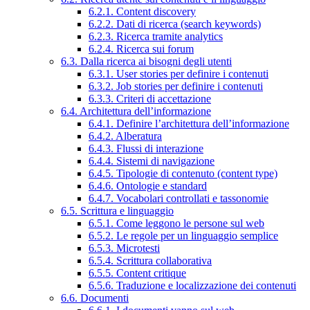
6.2.1. Content discovery
6.2.2. Dati di ricerca (search keywords)
6.2.3. Ricerca tramite analytics
6.2.4. Ricerca sui forum
6.3. Dalla ricerca ai bisogni degli utenti
6.3.1. User stories per definire i contenuti
6.3.2. Job stories per definire i contenuti
6.3.3. Criteri di accettazione
6.4. Architettura dell’informazione
6.4.1. Definire l’architettura dell’informazione
6.4.2. Alberatura
6.4.3. Flussi di interazione
6.4.4. Sistemi di navigazione
6.4.5. Tipologie di contenuto (content type)
6.4.6. Ontologie e standard
6.4.7. Vocabolari controllati e tassonomie
6.5. Scrittura e linguaggio
6.5.1. Come leggono le persone sul web
6.5.2. Le regole per un linguaggio semplice
6.5.3. Microtesti
6.5.4. Scrittura collaborativa
6.5.5. Content critique
6.5.6. Traduzione e localizzazione dei contenuti
6.6. Documenti