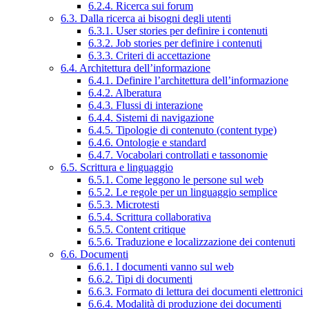
6.2.4. Ricerca sui forum
6.3. Dalla ricerca ai bisogni degli utenti
6.3.1. User stories per definire i contenuti
6.3.2. Job stories per definire i contenuti
6.3.3. Criteri di accettazione
6.4. Architettura dell’informazione
6.4.1. Definire l’architettura dell’informazione
6.4.2. Alberatura
6.4.3. Flussi di interazione
6.4.4. Sistemi di navigazione
6.4.5. Tipologie di contenuto (content type)
6.4.6. Ontologie e standard
6.4.7. Vocabolari controllati e tassonomie
6.5. Scrittura e linguaggio
6.5.1. Come leggono le persone sul web
6.5.2. Le regole per un linguaggio semplice
6.5.3. Microtesti
6.5.4. Scrittura collaborativa
6.5.5. Content critique
6.5.6. Traduzione e localizzazione dei contenuti
6.6. Documenti
6.6.1. I documenti vanno sul web
6.6.2. Tipi di documenti
6.6.3. Formato di lettura dei documenti elettronici
6.6.4. Modalità di produzione dei documenti