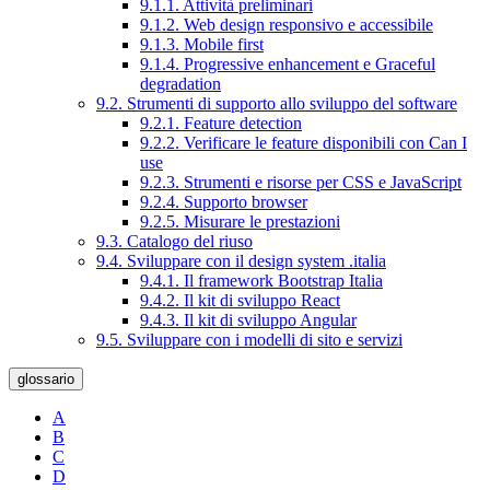
9.1.1. Attività preliminari
9.1.2. Web design responsivo e accessibile
9.1.3. Mobile first
9.1.4. Progressive enhancement e Graceful
degradation
9.2. Strumenti di supporto allo sviluppo del software
9.2.1. Feature detection
9.2.2. Verificare le feature disponibili con Can I
use
9.2.3. Strumenti e risorse per CSS e JavaScript
9.2.4. Supporto browser
9.2.5. Misurare le prestazioni
9.3. Catalogo del riuso
9.4. Sviluppare con il design system .italia
9.4.1. Il framework Bootstrap Italia
9.4.2. Il kit di sviluppo React
9.4.3. Il kit di sviluppo Angular
9.5. Sviluppare con i modelli di sito e servizi
glossario
A
B
C
D