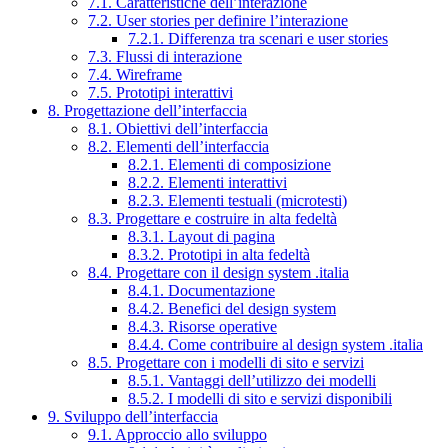
7.1. Caratteristiche dell’interazione
7.2. User stories per definire l’interazione
7.2.1. Differenza tra scenari e user stories
7.3. Flussi di interazione
7.4. Wireframe
7.5. Prototipi interattivi
8. Progettazione dell’interfaccia
8.1. Obiettivi dell’interfaccia
8.2. Elementi dell’interfaccia
8.2.1. Elementi di composizione
8.2.2. Elementi interattivi
8.2.3. Elementi testuali (microtesti)
8.3. Progettare e costruire in alta fedeltà
8.3.1. Layout di pagina
8.3.2. Prototipi in alta fedeltà
8.4. Progettare con il design system .italia
8.4.1. Documentazione
8.4.2. Benefici del design system
8.4.3. Risorse operative
8.4.4. Come contribuire al design system .italia
8.5. Progettare con i modelli di sito e servizi
8.5.1. Vantaggi dell’utilizzo dei modelli
8.5.2. I modelli di sito e servizi disponibili
9. Sviluppo dell’interfaccia
9.1. Approccio allo sviluppo