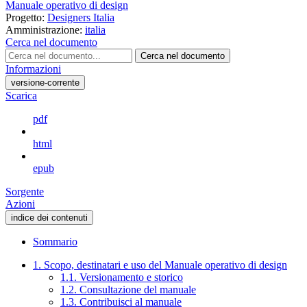
Manuale operativo di design
Progetto:
Designers Italia
Amministrazione:
italia
Cerca nel documento
Cerca nel documento
Informazioni
versione-corrente
Scarica
pdf
html
epub
Sorgente
Azioni
indice dei contenuti
Sommario
1. Scopo, destinatari e uso del Manuale operativo di design
1.1. Versionamento e storico
1.2. Consultazione del manuale
1.3. Contribuisci al manuale