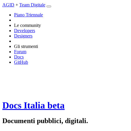
AGID
+
Team Digitale
Piano Triennale
Le community
Developers
Designers
Gli strumenti
Forum
Docs
GitHub
Docs Italia
beta
Documenti pubblici, digitali.