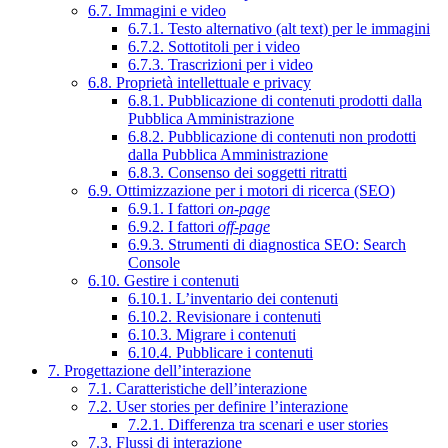
6.7. Immagini e video
6.7.1. Testo alternativo (alt text) per le immagini
6.7.2. Sottotitoli per i video
6.7.3. Trascrizioni per i video
6.8. Proprietà intellettuale e privacy
6.8.1. Pubblicazione di contenuti prodotti dalla
Pubblica Amministrazione
6.8.2. Pubblicazione di contenuti non prodotti
dalla Pubblica Amministrazione
6.8.3. Consenso dei soggetti ritratti
6.9. Ottimizzazione per i motori di ricerca (SEO)
6.9.1. I fattori
on-page
6.9.2. I fattori
off-page
6.9.3. Strumenti di diagnostica SEO: Search
Console
6.10. Gestire i contenuti
6.10.1. L’inventario dei contenuti
6.10.2. Revisionare i contenuti
6.10.3. Migrare i contenuti
6.10.4. Pubblicare i contenuti
7. Progettazione dell’interazione
7.1. Caratteristiche dell’interazione
7.2. User stories per definire l’interazione
7.2.1. Differenza tra scenari e user stories
7.3. Flussi di interazione