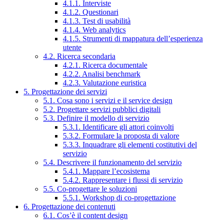
4.1.1. Interviste
4.1.2. Questionari
4.1.3. Test di usabilità
4.1.4. Web analytics
4.1.5. Strumenti di mappatura dell’esperienza
utente
4.2. Ricerca secondaria
4.2.1. Ricerca documentale
4.2.2. Analisi benchmark
4.2.3. Valutazione euristica
5. Progettazione dei servizi
5.1. Cosa sono i servizi e il service design
5.2. Progettare servizi pubblici digitali
5.3. Definire il modello di servizio
5.3.1. Identificare gli attori coinvolti
5.3.2. Formulare la proposta di valore
5.3.3. Inquadrare gli elementi costitutivi del
servizio
5.4. Descrivere il funzionamento del servizio
5.4.1. Mappare l’ecosistema
5.4.2. Rappresentare i flussi di servizio
5.5. Co-progettare le soluzioni
5.5.1. Workshop di co-progettazione
6. Progettazione dei contenuti
6.1. Cos’è il content design