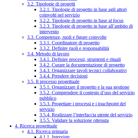
3.2. Tipologie di progetti
3.2.1. Tipologie di progetto in base agli attori
coinvolti nel servizio
3.2.2. Tipologie di progetto in base al focus
3.2.3. Tipologie di progetto in base all’ambito di
intervento
3.3. Competenze, ruoli e figure coinvolte
3.3.1. Coordinatore di progetto
3.3.2. Definire ruoli e responsabilità
3.4. Metodo di lavoro
3.4.1. Definire processi, strumenti e rituali
3.4.2. Curare la documentazione di progetto
3.4.3. Organizzare tavoli tecnici collaborativi
3.4.4. Prendere decisioni
3.5. Il processo progettuale
3.5.1. Organizzare il progetto e la sua gestione
3.5.2. Comprendere il contesto d’uso del servizio
pubblico
3.5.3. Progettare i processi e i
touchpoint
del
servizio
3.5.4. Realizzare l’interfaccia utente del servizio
3.5.5. Validare la soluzione ottenuta
4. Ricerca progettuale
4.1. Ricerca primaria
4.1.1. Interviste