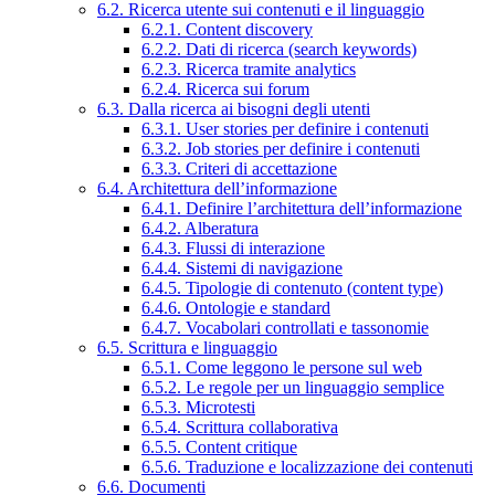
6.2. Ricerca utente sui contenuti e il linguaggio
6.2.1. Content discovery
6.2.2. Dati di ricerca (search keywords)
6.2.3. Ricerca tramite analytics
6.2.4. Ricerca sui forum
6.3. Dalla ricerca ai bisogni degli utenti
6.3.1. User stories per definire i contenuti
6.3.2. Job stories per definire i contenuti
6.3.3. Criteri di accettazione
6.4. Architettura dell’informazione
6.4.1. Definire l’architettura dell’informazione
6.4.2. Alberatura
6.4.3. Flussi di interazione
6.4.4. Sistemi di navigazione
6.4.5. Tipologie di contenuto (content type)
6.4.6. Ontologie e standard
6.4.7. Vocabolari controllati e tassonomie
6.5. Scrittura e linguaggio
6.5.1. Come leggono le persone sul web
6.5.2. Le regole per un linguaggio semplice
6.5.3. Microtesti
6.5.4. Scrittura collaborativa
6.5.5. Content critique
6.5.6. Traduzione e localizzazione dei contenuti
6.6. Documenti