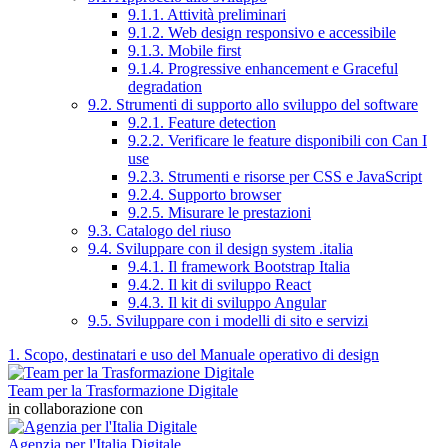
9.1.1. Attività preliminari
9.1.2. Web design responsivo e accessibile
9.1.3. Mobile first
9.1.4. Progressive enhancement e Graceful
degradation
9.2. Strumenti di supporto allo sviluppo del software
9.2.1. Feature detection
9.2.2. Verificare le feature disponibili con Can I
use
9.2.3. Strumenti e risorse per CSS e JavaScript
9.2.4. Supporto browser
9.2.5. Misurare le prestazioni
9.3. Catalogo del riuso
9.4. Sviluppare con il design system .italia
9.4.1. Il framework Bootstrap Italia
9.4.2. Il kit di sviluppo React
9.4.3. Il kit di sviluppo Angular
9.5. Sviluppare con i modelli di sito e servizi
1. Scopo, destinatari e uso del Manuale operativo di design
Team per la Trasformazione Digitale
in collaborazione con
Agenzia per l'Italia Digitale