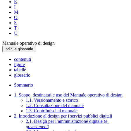
E
I
M
O
S
T
U
Manuale operativo di design
indici e glossario
contenuti
figure
tabelle
glossario
Sommario
1. Scopo, destinatari e uso del Manuale operativo di design
1.1. Versionamento e storico
1.2. Consultazione del manuale
1.3. Contribuisci al manuale
2. Introduzione al design per i servizi pubblici digitali
2.1. Design per l’amministrazione digitale (
e-
government
)