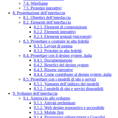
7.4. Wireframe
7.5. Prototipi interattivi
8. Progettazione dell’interfaccia
8.1. Obiettivi dell’interfaccia
8.2. Elementi dell’interfaccia
8.2.1. Elementi di composizione
8.2.2. Elementi interattivi
8.2.3. Elementi testuali (microtesti)
8.3. Progettare e costruire in alta fedeltà
8.3.1. Layout di pagina
8.3.2. Prototipi in alta fedeltà
8.4. Progettare con il design system .italia
8.4.1. Documentazione
8.4.2. Benefici del design system
8.4.3. Risorse operative
8.4.4. Come contribuire al design system .italia
8.5. Progettare con i modelli di sito e servizi
8.5.1. Vantaggi dell’utilizzo dei modelli
8.5.2. I modelli di sito e servizi disponibili
9. Sviluppo dell’interfaccia
9.1. Approccio allo sviluppo
9.1.1. Attività preliminari
9.1.2. Web design responsivo e accessibile
9.1.3. Mobile first
9.1.4. Progressive enhancement e Graceful