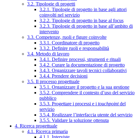
3.2. Tipologie di progetti
3.2.1. Tipologie di progetto in base agli attori
coinvolti nel servizio
3.2.2. Tipologie di progetto in base al focus
3.2.3. Tipologie di progetto in base all’ambito di
intervento
3.3. Competenze, ruoli e figure coinvolte
3.3.1. Coordinatore di progetto
3.3.2. Definire ruoli e responsabilità
3.4. Metodo di lavoro
3.4.1. Definire processi, strumenti e rituali
3.4.2. Curare la documentazione di progetto
3.4.3. Organizzare tavoli tecnici collaborativi
3.4.4. Prendere decisioni
3.5. Il processo progettuale
3.5.1. Organizzare il progetto e la sua gestione
3.5.2. Comprendere il contesto d’uso del servizio
pubblico
3.5.3. Progettare i processi e i
touchpoint
del
servizio
3.5.4. Realizzare l’interfaccia utente del servizio
3.5.5. Validare la soluzione ottenuta
4. Ricerca progettuale
4.1. Ricerca primaria
4.1.1. Interviste