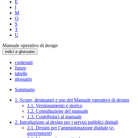
E
I
M
O
S
T
U
Manuale operativo di design
indici e glossario
contenuti
figure
tabelle
glossario
Sommario
1. Scopo, destinatari e uso del Manuale operativo di design
1.1. Versionamento e storico
1.2. Consultazione del manuale
1.3. Contribuisci al manuale
2. Introduzione al design per i servizi pubblici digitali
2.1. Design per l’amministrazione digitale (
e-
government
)