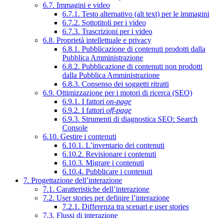
6.7. Immagini e video
6.7.1. Testo alternativo (alt text) per le immagini
6.7.2. Sottotitoli per i video
6.7.3. Trascrizioni per i video
6.8. Proprietà intellettuale e privacy
6.8.1. Pubblicazione di contenuti prodotti dalla
Pubblica Amministrazione
6.8.2. Pubblicazione di contenuti non prodotti
dalla Pubblica Amministrazione
6.8.3. Consenso dei soggetti ritratti
6.9. Ottimizzazione per i motori di ricerca (SEO)
6.9.1. I fattori
on-page
6.9.2. I fattori
off-page
6.9.3. Strumenti di diagnostica SEO: Search
Console
6.10. Gestire i contenuti
6.10.1. L’inventario dei contenuti
6.10.2. Revisionare i contenuti
6.10.3. Migrare i contenuti
6.10.4. Pubblicare i contenuti
7. Progettazione dell’interazione
7.1. Caratteristiche dell’interazione
7.2. User stories per definire l’interazione
7.2.1. Differenza tra scenari e user stories
7.3. Flussi di interazione