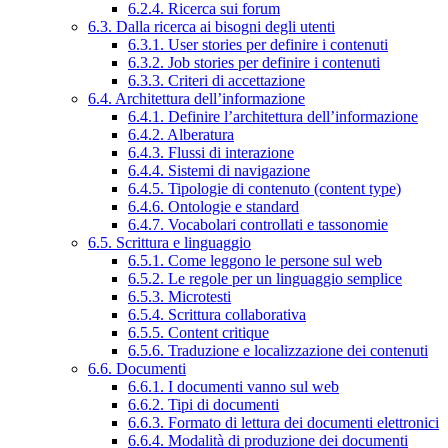
6.2.4. Ricerca sui forum
6.3. Dalla ricerca ai bisogni degli utenti
6.3.1. User stories per definire i contenuti
6.3.2. Job stories per definire i contenuti
6.3.3. Criteri di accettazione
6.4. Architettura dell’informazione
6.4.1. Definire l’architettura dell’informazione
6.4.2. Alberatura
6.4.3. Flussi di interazione
6.4.4. Sistemi di navigazione
6.4.5. Tipologie di contenuto (content type)
6.4.6. Ontologie e standard
6.4.7. Vocabolari controllati e tassonomie
6.5. Scrittura e linguaggio
6.5.1. Come leggono le persone sul web
6.5.2. Le regole per un linguaggio semplice
6.5.3. Microtesti
6.5.4. Scrittura collaborativa
6.5.5. Content critique
6.5.6. Traduzione e localizzazione dei contenuti
6.6. Documenti
6.6.1. I documenti vanno sul web
6.6.2. Tipi di documenti
6.6.3. Formato di lettura dei documenti elettronici
6.6.4. Modalità di produzione dei documenti