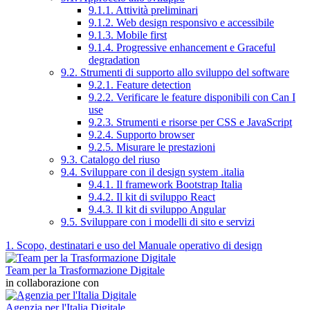
9.1.1. Attività preliminari
9.1.2. Web design responsivo e accessibile
9.1.3. Mobile first
9.1.4. Progressive enhancement e Graceful
degradation
9.2. Strumenti di supporto allo sviluppo del software
9.2.1. Feature detection
9.2.2. Verificare le feature disponibili con Can I
use
9.2.3. Strumenti e risorse per CSS e JavaScript
9.2.4. Supporto browser
9.2.5. Misurare le prestazioni
9.3. Catalogo del riuso
9.4. Sviluppare con il design system .italia
9.4.1. Il framework Bootstrap Italia
9.4.2. Il kit di sviluppo React
9.4.3. Il kit di sviluppo Angular
9.5. Sviluppare con i modelli di sito e servizi
1. Scopo, destinatari e uso del Manuale operativo di design
Team per la Trasformazione Digitale
in collaborazione con
Agenzia per l'Italia Digitale