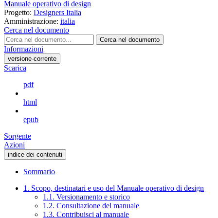
Manuale operativo di design
Progetto:
Designers Italia
Amministrazione:
italia
Cerca nel documento
Cerca nel documento
Informazioni
versione-corrente
Scarica
pdf
html
epub
Sorgente
Azioni
indice dei contenuti
Sommario
1. Scopo, destinatari e uso del Manuale operativo di design
1.1. Versionamento e storico
1.2. Consultazione del manuale
1.3. Contribuisci al manuale