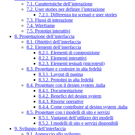
7.1. Caratteristiche dell’interazione
7.2. User stories per definire l’interazione
7.2.1. Differenza tra scenari e user stories
7.3. Flussi di interazione
7.4. Wireframe
7.5. Prototipi interattivi
8. Progettazione dell’interfaccia
8.1. Obiettivi dell’interfaccia
8.2. Elementi dell’interfaccia
8.2.1. Elementi di composizione
8.2.2. Elementi interattivi
8.2.3. Elementi testuali (microtesti)
8.3. Progettare e costruire in alta fedeltà
8.3.1. Layout di pagina
8.3.2. Prototipi in alta fedeltà
8.4. Progettare con il design system .italia
8.4.1. Documentazione
8.4.2. Benefici del design system
8.4.3. Risorse operative
8.4.4. Come contribuire al design system .italia
8.5. Progettare con i modelli di sito e servizi
8.5.1. Vantaggi dell’utilizzo dei modelli
8.5.2. I modelli di sito e servizi disponibili
9. Sviluppo dell’interfaccia
9.1. Approccio allo sviluppo