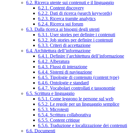
6.2. Ricerca utente sui contenuti e il linguaggio
6.2.1. Content discovery
6.2.2. Dati di ricerca (search keywords)
6.2.3. Ricerca tramite analytics
6.2.4. Ricerca sui forum
6.3. Dalla ricerca ai bisogni degli utenti
6.3.1. User stories per definire i contenuti
6.3.2. Job stories per definire i contenuti
6.3.3. Criteri di accettazione
6.4. Architettura dell’informazione
6.4.1. Definire l’architettura dell’informazione
6.4.2. Alberatura
6.4.3. Flussi di interazione
6.4.4. Sistemi di navigazione
6.4.5. Tipologie di contenuto (content type)
6.4.6. Ontologie e standard
6.4.7. Vocabolari controllati e tassonomie
6.5. Scrittura e linguaggio
6.5.1. Come leggono le persone sul web
6.5.2. Le regole per un linguaggio semplice
6.5.3. Microtesti
6.5.4. Scrittura collaborativa
6.5.5. Content critique
6.5.6. Traduzione e localizzazione dei contenuti
6.6. Documenti