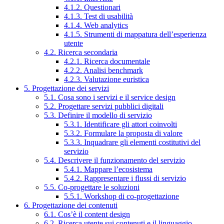
4.1.2. Questionari
4.1.3. Test di usabilità
4.1.4. Web analytics
4.1.5. Strumenti di mappatura dell’esperienza
utente
4.2. Ricerca secondaria
4.2.1. Ricerca documentale
4.2.2. Analisi benchmark
4.2.3. Valutazione euristica
5. Progettazione dei servizi
5.1. Cosa sono i servizi e il service design
5.2. Progettare servizi pubblici digitali
5.3. Definire il modello di servizio
5.3.1. Identificare gli attori coinvolti
5.3.2. Formulare la proposta di valore
5.3.3. Inquadrare gli elementi costitutivi del
servizio
5.4. Descrivere il funzionamento del servizio
5.4.1. Mappare l’ecosistema
5.4.2. Rappresentare i flussi di servizio
5.5. Co-progettare le soluzioni
5.5.1. Workshop di co-progettazione
6. Progettazione dei contenuti
6.1. Cos’è il content design
6.2. Ricerca utente sui contenuti e il linguaggio