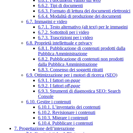
6.6.1. I documenti vanno sul web
6.6.2. Tipi di documenti
6.6.3. Formato di lettura dei documenti elettronici
6.6.4. Modalità di produzione dei documenti
6.7. Immagini e video
6.7.1. Testo alternativo (alt text) per le immagini
6.7.2. Sottotitoli per i video
6.7.3. Trascrizioni per i video
6.8. Proprietà intellettuale e privacy
6.8.1. Pubblicazione di contenuti prodotti dalla
Pubblica Amministrazione
6.8.2. Pubblicazione di contenuti non prodotti
dalla Pubblica Amministrazione
6.8.3. Consenso dei soggetti ritratti
6.9. Ottimizzazione per i motori di ricerca (SEO)
6.9.1. I fattori
on-page
6.9.2. I fattori
off-page
6.9.3. Strumenti di diagnostica SEO: Search
Console
6.10. Gestire i contenuti
6.10.1. L’inventario dei contenuti
6.10.2. Revisionare i contenuti
6.10.3. Migrare i contenuti
6.10.4. Pubblicare i contenuti
7. Progettazione dell’interazione