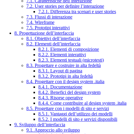
7.1. Caratteristiche dell’interazione
7.2. User stories per definire l’interazione
7.2.1. Differenza tra scenari e user stories
7.3. Flussi di interazione
7.4. Wireframe
7.5. Prototipi interattivi
8. Progettazione dell’interfaccia
8.1. Obiettivi dell’interfaccia
8.2. Elementi dell’interfaccia
8.2.1. Elementi di composizione
8.2.2. Elementi interattivi
8.2.3. Elementi testuali (microtesti)
8.3. Progettare e costruire in alta fedeltà
8.3.1. Layout di pagina
8.3.2. Prototipi in alta fedeltà
8.4. Progettare con il design system .italia
8.4.1. Documentazione
8.4.2. Benefici del design system
8.4.3. Risorse operative
8.4.4. Come contribuire al design system .italia
8.5. Progettare con i modelli di sito e servizi
8.5.1. Vantaggi dell’utilizzo dei modelli
8.5.2. I modelli di sito e servizi disponibili
9. Sviluppo dell’interfaccia
9.1. Approccio allo sviluppo