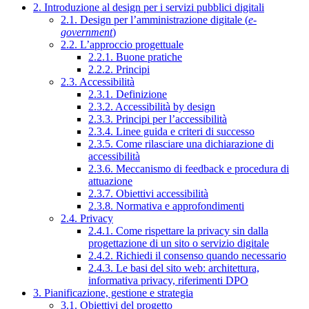
2. Introduzione al design per i servizi pubblici digitali
2.1. Design per l’amministrazione digitale (
e-
government
)
2.2. L’approccio progettuale
2.2.1. Buone pratiche
2.2.2. Principi
2.3. Accessibilità
2.3.1. Definizione
2.3.2. Accessibilità by design
2.3.3. Principi per l’accessibilità
2.3.4. Linee guida e criteri di successo
2.3.5. Come rilasciare una dichiarazione di
accessibilità
2.3.6. Meccanismo di feedback e procedura di
attuazione
2.3.7. Obiettivi accessibilità
2.3.8. Normativa e approfondimenti
2.4. Privacy
2.4.1. Come rispettare la privacy sin dalla
progettazione di un sito o servizio digitale
2.4.2. Richiedi il consenso quando necessario
2.4.3. Le basi del sito web: architettura,
informativa privacy, riferimenti DPO
3. Pianificazione, gestione e strategia
3.1. Obiettivi del progetto