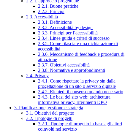
2.2. L’approccio progettuale
2.2.1. Buone pratiche
2.2.2. Principi
2.3. Accessibilità
2.3.1. Definizione
2.3.2. Accessibilità by design
2.3.3. Principi per l’accessibilità
2.3.4. Linee guida e criteri di successo
2.3.5. Come rilasciare una dichiarazione di
accessibilità
2.3.6. Meccanismo di feedback e procedura di
attuazione
2.3.7. Obiettivi accessibilità
2.3.8. Normativa e approfondimenti
2.4. Privacy
2.4.1. Come rispettare la privacy sin dalla
progettazione di un sito o servizio digitale
2.4.2. Richiedi il consenso quando necessario
2.4.3. Le basi del sito web: architettura,
informativa privacy, riferimenti DPO
3. Pianificazione, gestione e strategia
3.1. Obiettivi del progetto
3.2. Tipologie di progetti
3.2.1. Tipologie di progetto in base agli attori
coinvolti nel servizio