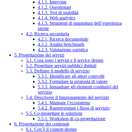
4.1.1. Interviste
4.1.2. Questionari
4.1.3. Test di usabilità
4.1.4. Web analytics
4.1.5. Strumenti di mappatura dell’esperienza
utente
4.2. Ricerca secondaria
4.2.1. Ricerca documentale
4.2.2. Analisi benchmark
4.2.3. Valutazione euristica
5. Progettazione dei servizi
5.1. Cosa sono i servizi e il service design
5.2. Progettare servizi pubblici digitali
5.3. Definire il modello di servizio
5.3.1. Identificare gli attori coinvolti
5.3.2. Formulare la proposta di valore
5.3.3. Inquadrare gli elementi costitutivi del
servizio
5.4. Descrivere il funzionamento del servizio
5.4.1. Mappare l’ecosistema
5.4.2. Rappresentare i flussi di servizio
5.5. Co-progettare le soluzioni
5.5.1. Workshop di co-progettazione
6. Progettazione dei contenuti
6.1. Cos’è il content design