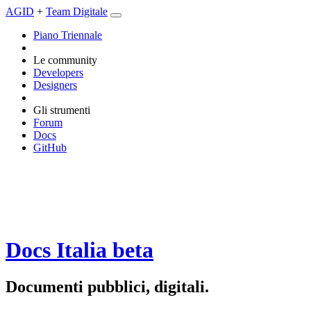
AGID
+
Team Digitale
Piano Triennale
Le community
Developers
Designers
Gli strumenti
Forum
Docs
GitHub
Docs Italia
beta
Documenti pubblici, digitali.