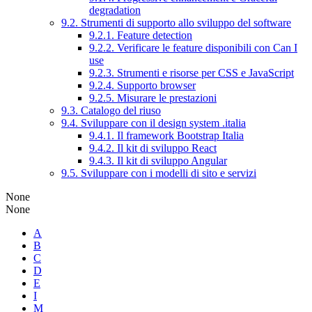
degradation
9.2. Strumenti di supporto allo sviluppo del software
9.2.1. Feature detection
9.2.2. Verificare le feature disponibili con Can I
use
9.2.3. Strumenti e risorse per CSS e JavaScript
9.2.4. Supporto browser
9.2.5. Misurare le prestazioni
9.3. Catalogo del riuso
9.4. Sviluppare con il design system .italia
9.4.1. Il framework Bootstrap Italia
9.4.2. Il kit di sviluppo React
9.4.3. Il kit di sviluppo Angular
9.5. Sviluppare con i modelli di sito e servizi
None
None
A
B
C
D
E
I
M