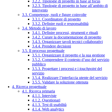
3.2.2. Tipologie di progetto in base al focus
3.2.3. Tipologie di progetto in base all’ambito di
intervento
3.3. Competenze, ruoli e figure coinvolte
3.3.1. Coordinatore di progetto
3.3.2. Definire ruoli e responsabilità
3.4. Metodo di lavoro
3.4.1. Definire processi, strumenti e rituali
3.4.2. Curare la documentazione di progetto
3.4.3. Organizzare tavoli tecnici collaborativi
3.4.4. Prendere decisioni
3.5. Il processo progettuale
3.5.1. Organizzare il progetto e la sua gestione
3.5.2. Comprendere il contesto d’uso del servizio
pubblico
3.5.3. Progettare i processi e i
touchpoint
del
servizio
3.5.4. Realizzare l’interfaccia utente del servizio
3.5.5. Validare la soluzione ottenuta
4. Ricerca progettuale
4.1. Ricerca primaria
4.1.1. Interviste
4.1.2. Questionari
4.1.3. Test di usabilità
4.1.4. Web analytics