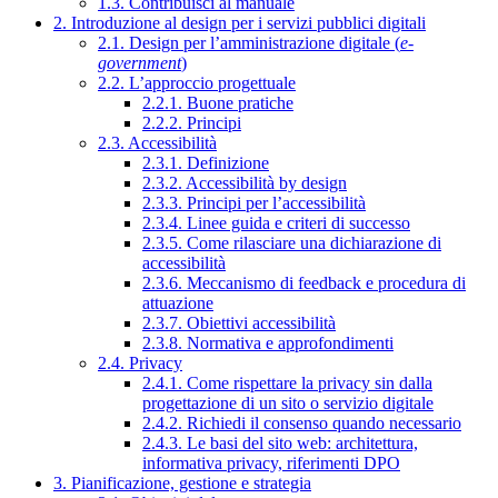
1.3. Contribuisci al manuale
2. Introduzione al design per i servizi pubblici digitali
2.1. Design per l’amministrazione digitale (
e-
government
)
2.2. L’approccio progettuale
2.2.1. Buone pratiche
2.2.2. Principi
2.3. Accessibilità
2.3.1. Definizione
2.3.2. Accessibilità by design
2.3.3. Principi per l’accessibilità
2.3.4. Linee guida e criteri di successo
2.3.5. Come rilasciare una dichiarazione di
accessibilità
2.3.6. Meccanismo di feedback e procedura di
attuazione
2.3.7. Obiettivi accessibilità
2.3.8. Normativa e approfondimenti
2.4. Privacy
2.4.1. Come rispettare la privacy sin dalla
progettazione di un sito o servizio digitale
2.4.2. Richiedi il consenso quando necessario
2.4.3. Le basi del sito web: architettura,
informativa privacy, riferimenti DPO
3. Pianificazione, gestione e strategia