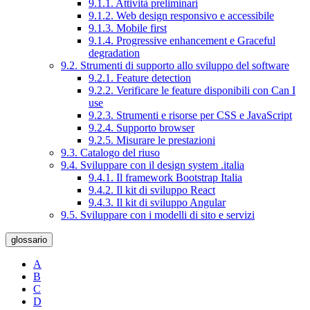
9.1.1. Attività preliminari
9.1.2. Web design responsivo e accessibile
9.1.3. Mobile first
9.1.4. Progressive enhancement e Graceful
degradation
9.2. Strumenti di supporto allo sviluppo del software
9.2.1. Feature detection
9.2.2. Verificare le feature disponibili con Can I
use
9.2.3. Strumenti e risorse per CSS e JavaScript
9.2.4. Supporto browser
9.2.5. Misurare le prestazioni
9.3. Catalogo del riuso
9.4. Sviluppare con il design system .italia
9.4.1. Il framework Bootstrap Italia
9.4.2. Il kit di sviluppo React
9.4.3. Il kit di sviluppo Angular
9.5. Sviluppare con i modelli di sito e servizi
glossario
A
B
C
D