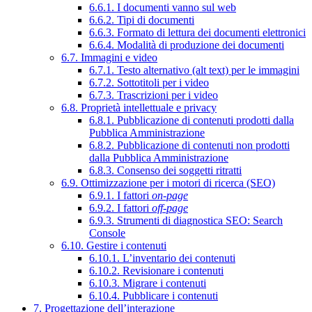
6.6.1. I documenti vanno sul web
6.6.2. Tipi di documenti
6.6.3. Formato di lettura dei documenti elettronici
6.6.4. Modalità di produzione dei documenti
6.7. Immagini e video
6.7.1. Testo alternativo (alt text) per le immagini
6.7.2. Sottotitoli per i video
6.7.3. Trascrizioni per i video
6.8. Proprietà intellettuale e privacy
6.8.1. Pubblicazione di contenuti prodotti dalla
Pubblica Amministrazione
6.8.2. Pubblicazione di contenuti non prodotti
dalla Pubblica Amministrazione
6.8.3. Consenso dei soggetti ritratti
6.9. Ottimizzazione per i motori di ricerca (SEO)
6.9.1. I fattori
on-page
6.9.2. I fattori
off-page
6.9.3. Strumenti di diagnostica SEO: Search
Console
6.10. Gestire i contenuti
6.10.1. L’inventario dei contenuti
6.10.2. Revisionare i contenuti
6.10.3. Migrare i contenuti
6.10.4. Pubblicare i contenuti
7. Progettazione dell’interazione