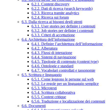
6.2.1. Content discovery
6.2.2. Dati di ricerca (search keywords)
6.2.3. Ricerca tramite analytics
6.2.4. Ricerca sui forum
6.3. Dalla ricerca ai bisogni degli utenti
6.3.1. User stories per definire i contenuti
6.3.2. Job stories per definire i contenuti
6.3.3. Criteri di accettazione
6.4. Architettura dell’informazione
6.4.1. Definire l’architettura dell’informazione
6.4.2. Alberatura
6.4.3. Flussi di interazione
6.4.4. Sistemi di navigazione
6.4.5. Tipologie di contenuto (content type)
6.4.6. Ontologie e standard
6.4.7. Vocabolari controllati e tassonomie
6.5. Scrittura e linguaggio
6.5.1. Come leggono le persone sul web
6.5.2. Le regole per un linguaggio semplice
6.5.3. Microtesti
6.5.4. Scrittura collaborativa
6.5.5. Content critique
6.5.6. Traduzione e localizzazione dei contenuti
6.6. Documenti