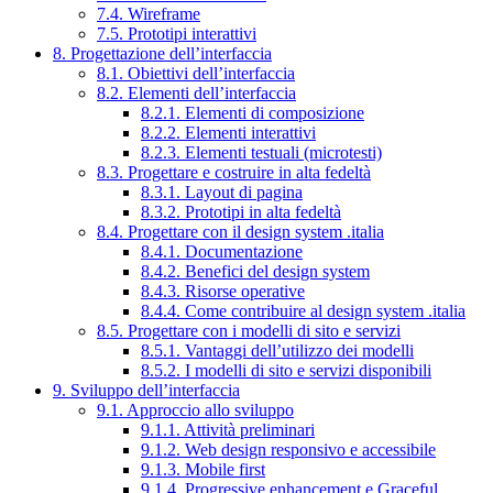
7.4. Wireframe
7.5. Prototipi interattivi
8. Progettazione dell’interfaccia
8.1. Obiettivi dell’interfaccia
8.2. Elementi dell’interfaccia
8.2.1. Elementi di composizione
8.2.2. Elementi interattivi
8.2.3. Elementi testuali (microtesti)
8.3. Progettare e costruire in alta fedeltà
8.3.1. Layout di pagina
8.3.2. Prototipi in alta fedeltà
8.4. Progettare con il design system .italia
8.4.1. Documentazione
8.4.2. Benefici del design system
8.4.3. Risorse operative
8.4.4. Come contribuire al design system .italia
8.5. Progettare con i modelli di sito e servizi
8.5.1. Vantaggi dell’utilizzo dei modelli
8.5.2. I modelli di sito e servizi disponibili
9. Sviluppo dell’interfaccia
9.1. Approccio allo sviluppo
9.1.1. Attività preliminari
9.1.2. Web design responsivo e accessibile
9.1.3. Mobile first
9.1.4. Progressive enhancement e Graceful