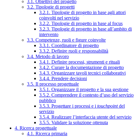
3.1. Obiettivi del progetto
3.2. Tipologie di progetti
3.2.1. Tipologie di progetto in base agli attori
coinvolti nel servizio
3.2.2. Tipologie di progetto in base al focus
3.2.3. Tipologie di progetto in base all’ambito di
intervento
3.3. Competenze, ruoli e figure coinvolte
3.3.1. Coordinatore di progetto
3.3.2. Definire ruoli e responsabilità
3.4. Metodo di lavoro
3.4.1. Definire processi, strumenti e rituali
3.4.2. Curare la documentazione di progetto
3.4.3. Organizzare tavoli tecnici collaborativi
3.4.4. Prendere decisioni
3.5. Il processo progettuale
3.5.1. Organizzare il progetto e la sua gestione
3.5.2. Comprendere il contesto d’uso del servizio
pubblico
3.5.3. Progettare i processi e i
touchpoint
del
servizio
3.5.4. Realizzare l’interfaccia utente del servizio
3.5.5. Validare la soluzione ottenuta
4. Ricerca progettuale
4.1. Ricerca primaria