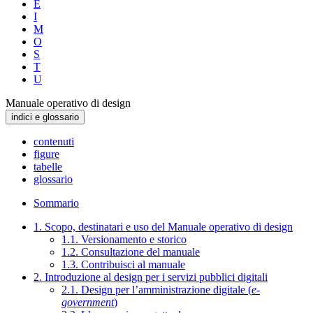
E
I
M
O
S
T
U
Manuale operativo di design
indici e glossario
contenuti
figure
tabelle
glossario
Sommario
1. Scopo, destinatari e uso del Manuale operativo di design
1.1. Versionamento e storico
1.2. Consultazione del manuale
1.3. Contribuisci al manuale
2. Introduzione al design per i servizi pubblici digitali
2.1. Design per l’amministrazione digitale (
e-
government
)