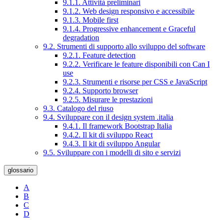
9.1.1. Attività preliminari
9.1.2. Web design responsivo e accessibile
9.1.3. Mobile first
9.1.4. Progressive enhancement e Graceful
degradation
9.2. Strumenti di supporto allo sviluppo del software
9.2.1. Feature detection
9.2.2. Verificare le feature disponibili con Can I
use
9.2.3. Strumenti e risorse per CSS e JavaScript
9.2.4. Supporto browser
9.2.5. Misurare le prestazioni
9.3. Catalogo del riuso
9.4. Sviluppare con il design system .italia
9.4.1. Il framework Bootstrap Italia
9.4.2. Il kit di sviluppo React
9.4.3. Il kit di sviluppo Angular
9.5. Sviluppare con i modelli di sito e servizi
glossario
A
B
C
D