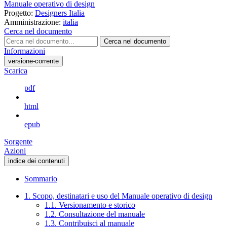
Manuale operativo di design
Progetto:
Designers Italia
Amministrazione:
italia
Cerca nel documento
Cerca nel documento
Informazioni
versione-corrente
Scarica
pdf
html
epub
Sorgente
Azioni
indice dei contenuti
Sommario
1. Scopo, destinatari e uso del Manuale operativo di design
1.1. Versionamento e storico
1.2. Consultazione del manuale
1.3. Contribuisci al manuale