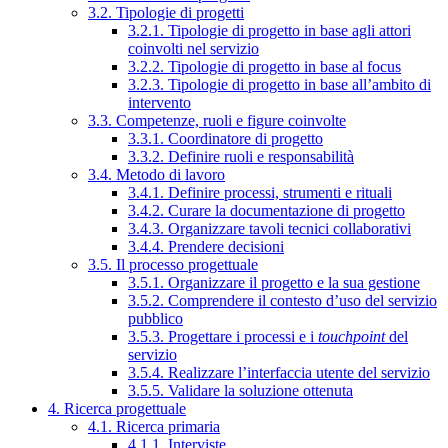
3.2. Tipologie di progetti
3.2.1. Tipologie di progetto in base agli attori
coinvolti nel servizio
3.2.2. Tipologie di progetto in base al focus
3.2.3. Tipologie di progetto in base all’ambito di
intervento
3.3. Competenze, ruoli e figure coinvolte
3.3.1. Coordinatore di progetto
3.3.2. Definire ruoli e responsabilità
3.4. Metodo di lavoro
3.4.1. Definire processi, strumenti e rituali
3.4.2. Curare la documentazione di progetto
3.4.3. Organizzare tavoli tecnici collaborativi
3.4.4. Prendere decisioni
3.5. Il processo progettuale
3.5.1. Organizzare il progetto e la sua gestione
3.5.2. Comprendere il contesto d’uso del servizio
pubblico
3.5.3. Progettare i processi e i
touchpoint
del
servizio
3.5.4. Realizzare l’interfaccia utente del servizio
3.5.5. Validare la soluzione ottenuta
4. Ricerca progettuale
4.1. Ricerca primaria
4.1.1. Interviste