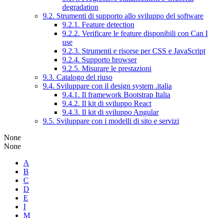
degradation
9.2. Strumenti di supporto allo sviluppo del software
9.2.1. Feature detection
9.2.2. Verificare le feature disponibili con Can I
use
9.2.3. Strumenti e risorse per CSS e JavaScript
9.2.4. Supporto browser
9.2.5. Misurare le prestazioni
9.3. Catalogo del riuso
9.4. Sviluppare con il design system .italia
9.4.1. Il framework Bootstrap Italia
9.4.2. Il kit di sviluppo React
9.4.3. Il kit di sviluppo Angular
9.5. Sviluppare con i modelli di sito e servizi
None
None
A
B
C
D
E
I
M