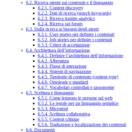
6.2. Ricerca utente sui contenuti e il linguaggio
6.2.1. Content discovery
6.2.2. Dati di ricerca (search keywords)
6.2.3. Ricerca tramite analytics
6.2.4. Ricerca sui forum
6.3. Dalla ricerca ai bisogni degli utenti
6.3.1. User stories per definire i contenuti
6.3.2. Job stories per definire i contenuti
6.3.3. Criteri di accettazione
6.4. Architettura dell’informazione
6.4.1. Definire l’architettura dell’informazione
6.4.2. Alberatura
6.4.3. Flussi di interazione
6.4.4. Sistemi di navigazione
6.4.5. Tipologie di contenuto (content type)
6.4.6. Ontologie e standard
6.4.7. Vocabolari controllati e tassonomie
6.5. Scrittura e linguaggio
6.5.1. Come leggono le persone sul web
6.5.2. Le regole per un linguaggio semplice
6.5.3. Microtesti
6.5.4. Scrittura collaborativa
6.5.5. Content critique
6.5.6. Traduzione e localizzazione dei contenuti
6.6. Documenti