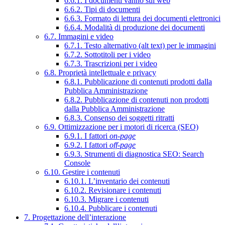
6.6.1. I documenti vanno sul web
6.6.2. Tipi di documenti
6.6.3. Formato di lettura dei documenti elettronici
6.6.4. Modalità di produzione dei documenti
6.7. Immagini e video
6.7.1. Testo alternativo (alt text) per le immagini
6.7.2. Sottotitoli per i video
6.7.3. Trascrizioni per i video
6.8. Proprietà intellettuale e privacy
6.8.1. Pubblicazione di contenuti prodotti dalla
Pubblica Amministrazione
6.8.2. Pubblicazione di contenuti non prodotti
dalla Pubblica Amministrazione
6.8.3. Consenso dei soggetti ritratti
6.9. Ottimizzazione per i motori di ricerca (SEO)
6.9.1. I fattori
on-page
6.9.2. I fattori
off-page
6.9.3. Strumenti di diagnostica SEO: Search
Console
6.10. Gestire i contenuti
6.10.1. L’inventario dei contenuti
6.10.2. Revisionare i contenuti
6.10.3. Migrare i contenuti
6.10.4. Pubblicare i contenuti
7. Progettazione dell’interazione