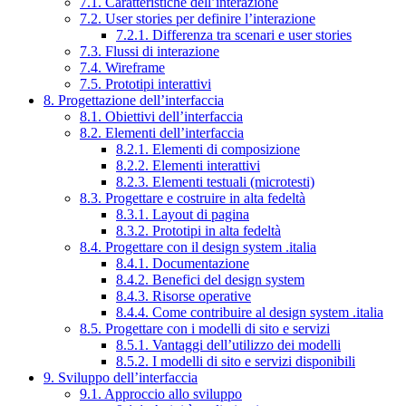
7.1. Caratteristiche dell’interazione
7.2. User stories per definire l’interazione
7.2.1. Differenza tra scenari e user stories
7.3. Flussi di interazione
7.4. Wireframe
7.5. Prototipi interattivi
8. Progettazione dell’interfaccia
8.1. Obiettivi dell’interfaccia
8.2. Elementi dell’interfaccia
8.2.1. Elementi di composizione
8.2.2. Elementi interattivi
8.2.3. Elementi testuali (microtesti)
8.3. Progettare e costruire in alta fedeltà
8.3.1. Layout di pagina
8.3.2. Prototipi in alta fedeltà
8.4. Progettare con il design system .italia
8.4.1. Documentazione
8.4.2. Benefici del design system
8.4.3. Risorse operative
8.4.4. Come contribuire al design system .italia
8.5. Progettare con i modelli di sito e servizi
8.5.1. Vantaggi dell’utilizzo dei modelli
8.5.2. I modelli di sito e servizi disponibili
9. Sviluppo dell’interfaccia
9.1. Approccio allo sviluppo