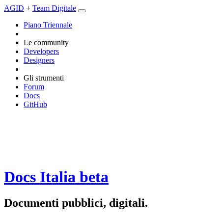
AGID
+
Team Digitale
Piano Triennale
Le community
Developers
Designers
Gli strumenti
Forum
Docs
GitHub
Docs Italia
beta
Documenti pubblici, digitali.