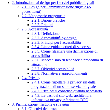
2. Introduzione al design per i servizi pubblici digitali
2.1. Design per l’amministrazione digitale (
e-
government
)
2.2. L’approccio progettuale
2.2.1. Buone pratiche
2.2.2. Principi
2.3. Accessibilità
2.3.1. Definizione
2.3.2. Accessibilità by design
2.3.3. Principi per l’accessibilità
2.3.4. Linee guida e criteri di successo
2.3.5. Come rilasciare una dichiarazione di
accessibilità
2.3.6. Meccanismo di feedback e procedura di
attuazione
2.3.7. Obiettivi accessibilità
2.3.8. Normativa e approfondimenti
2.4. Privacy
2.4.1. Come rispettare la privacy sin dalla
progettazione di un sito o servizio digitale
2.4.2. Richiedi il consenso quando necessario
2.4.3. Le basi del sito web: architettura,
informativa privacy, riferimenti DPO
3. Pianificazione, gestione e strategia
3.1. Obiettivi del progetto