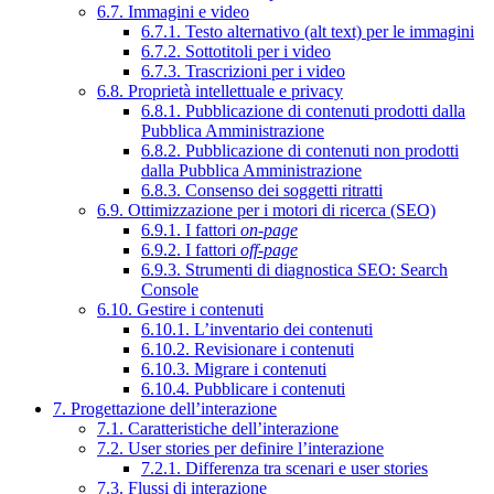
6.7. Immagini e video
6.7.1. Testo alternativo (alt text) per le immagini
6.7.2. Sottotitoli per i video
6.7.3. Trascrizioni per i video
6.8. Proprietà intellettuale e privacy
6.8.1. Pubblicazione di contenuti prodotti dalla
Pubblica Amministrazione
6.8.2. Pubblicazione di contenuti non prodotti
dalla Pubblica Amministrazione
6.8.3. Consenso dei soggetti ritratti
6.9. Ottimizzazione per i motori di ricerca (SEO)
6.9.1. I fattori
on-page
6.9.2. I fattori
off-page
6.9.3. Strumenti di diagnostica SEO: Search
Console
6.10. Gestire i contenuti
6.10.1. L’inventario dei contenuti
6.10.2. Revisionare i contenuti
6.10.3. Migrare i contenuti
6.10.4. Pubblicare i contenuti
7. Progettazione dell’interazione
7.1. Caratteristiche dell’interazione
7.2. User stories per definire l’interazione
7.2.1. Differenza tra scenari e user stories
7.3. Flussi di interazione