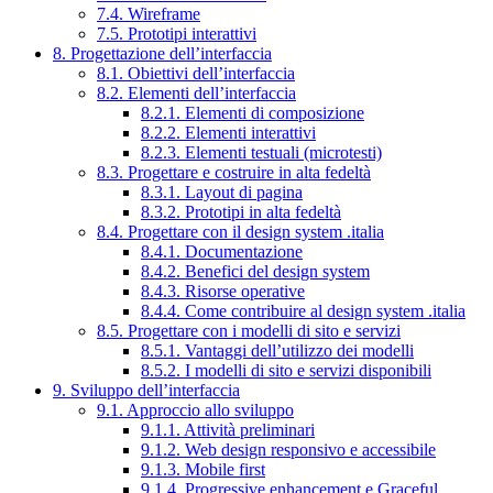
7.4. Wireframe
7.5. Prototipi interattivi
8. Progettazione dell’interfaccia
8.1. Obiettivi dell’interfaccia
8.2. Elementi dell’interfaccia
8.2.1. Elementi di composizione
8.2.2. Elementi interattivi
8.2.3. Elementi testuali (microtesti)
8.3. Progettare e costruire in alta fedeltà
8.3.1. Layout di pagina
8.3.2. Prototipi in alta fedeltà
8.4. Progettare con il design system .italia
8.4.1. Documentazione
8.4.2. Benefici del design system
8.4.3. Risorse operative
8.4.4. Come contribuire al design system .italia
8.5. Progettare con i modelli di sito e servizi
8.5.1. Vantaggi dell’utilizzo dei modelli
8.5.2. I modelli di sito e servizi disponibili
9. Sviluppo dell’interfaccia
9.1. Approccio allo sviluppo
9.1.1. Attività preliminari
9.1.2. Web design responsivo e accessibile
9.1.3. Mobile first
9.1.4. Progressive enhancement e Graceful