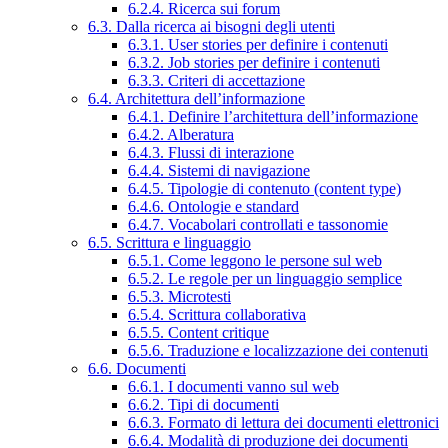
6.2.4. Ricerca sui forum
6.3. Dalla ricerca ai bisogni degli utenti
6.3.1. User stories per definire i contenuti
6.3.2. Job stories per definire i contenuti
6.3.3. Criteri di accettazione
6.4. Architettura dell’informazione
6.4.1. Definire l’architettura dell’informazione
6.4.2. Alberatura
6.4.3. Flussi di interazione
6.4.4. Sistemi di navigazione
6.4.5. Tipologie di contenuto (content type)
6.4.6. Ontologie e standard
6.4.7. Vocabolari controllati e tassonomie
6.5. Scrittura e linguaggio
6.5.1. Come leggono le persone sul web
6.5.2. Le regole per un linguaggio semplice
6.5.3. Microtesti
6.5.4. Scrittura collaborativa
6.5.5. Content critique
6.5.6. Traduzione e localizzazione dei contenuti
6.6. Documenti
6.6.1. I documenti vanno sul web
6.6.2. Tipi di documenti
6.6.3. Formato di lettura dei documenti elettronici
6.6.4. Modalità di produzione dei documenti