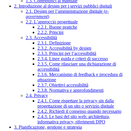
1.3. Contribuisci al manuale
2. Introduzione al design per i servizi pubblici digitali
2.1. Design per l’amministrazione digitale (
e-
government
)
2.2. L’approccio progettuale
2.2.1. Buone pratiche
2.2.2. Principi
2.3. Accessibilità
2.3.1. Definizione
2.3.2. Accessibilità by design
2.3.3. Principi per l’accessibilità
2.3.4. Linee guida e criteri di successo
2.3.5. Come rilasciare una dichiarazione di
accessibilità
2.3.6. Meccanismo di feedback e procedura di
attuazione
2.3.7. Obiettivi accessibilità
2.3.8. Normativa e approfondimenti
2.4. Privacy
2.4.1. Come rispettare la privacy sin dalla
progettazione di un sito o servizio digitale
2.4.2. Richiedi il consenso quando necessario
2.4.3. Le basi del sito web: architettura,
informativa privacy, riferimenti DPO
3. Pianificazione, gestione e strategia