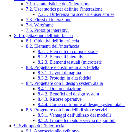
7.1. Caratteristiche dell’interazione
7.2. User stories per definire l’interazione
7.2.1. Differenza tra scenari e user stories
7.3. Flussi di interazione
7.4. Wireframe
7.5. Prototipi interattivi
8. Progettazione dell’interfaccia
8.1. Obiettivi dell’interfaccia
8.2. Elementi dell’interfaccia
8.2.1. Elementi di composizione
8.2.2. Elementi interattivi
8.2.3. Elementi testuali (microtesti)
8.3. Progettare e costruire in alta fedeltà
8.3.1. Layout di pagina
8.3.2. Prototipi in alta fedeltà
8.4. Progettare con il design system .italia
8.4.1. Documentazione
8.4.2. Benefici del design system
8.4.3. Risorse operative
8.4.4. Come contribuire al design system .italia
8.5. Progettare con i modelli di sito e servizi
8.5.1. Vantaggi dell’utilizzo dei modelli
8.5.2. I modelli di sito e servizi disponibili
9. Sviluppo dell’interfaccia
9.1. Approccio allo sviluppo