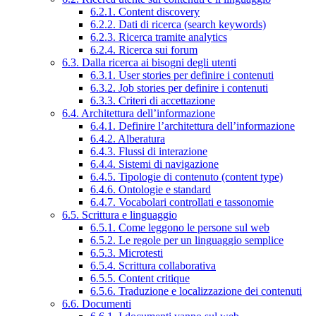
6.2.1. Content discovery
6.2.2. Dati di ricerca (search keywords)
6.2.3. Ricerca tramite analytics
6.2.4. Ricerca sui forum
6.3. Dalla ricerca ai bisogni degli utenti
6.3.1. User stories per definire i contenuti
6.3.2. Job stories per definire i contenuti
6.3.3. Criteri di accettazione
6.4. Architettura dell’informazione
6.4.1. Definire l’architettura dell’informazione
6.4.2. Alberatura
6.4.3. Flussi di interazione
6.4.4. Sistemi di navigazione
6.4.5. Tipologie di contenuto (content type)
6.4.6. Ontologie e standard
6.4.7. Vocabolari controllati e tassonomie
6.5. Scrittura e linguaggio
6.5.1. Come leggono le persone sul web
6.5.2. Le regole per un linguaggio semplice
6.5.3. Microtesti
6.5.4. Scrittura collaborativa
6.5.5. Content critique
6.5.6. Traduzione e localizzazione dei contenuti
6.6. Documenti