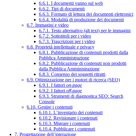
6.6.1. I documenti vanno sul web
6.6.2. Tipi di documenti
6.6.3. Formato di lettura dei documenti elettronici
6.6.4. Modalità di produzione dei documenti
6.7. Immagini e video
6.7.1. Testo alternativo (alt text) per le immagini
6.7.2. Sottotitoli per i video
6.7.3. Trascrizioni per i video
6.8. Proprietà intellettuale e privacy
6.8.1. Pubblicazione di contenuti prodotti dalla
Pubblica Amministrazione
6.8.2. Pubblicazione di contenuti non prodotti
dalla Pubblica Amministrazione
6.8.3. Consenso dei soggetti ritratti
6.9. Ottimizzazione per i motori di ricerca (SEO)
6.9.1. I fattori
on-page
6.9.2. I fattori
off-page
6.9.3. Strumenti di diagnostica SEO: Search
Console
6.10. Gestire i contenuti
6.10.1. L’inventario dei contenuti
6.10.2. Revisionare i contenuti
6.10.3. Migrare i contenuti
6.10.4. Pubblicare i contenuti
7. Progettazione dell’interazione