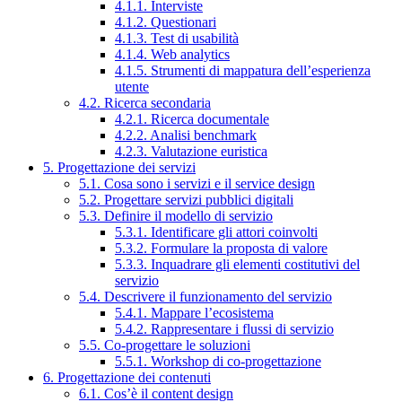
4.1.1. Interviste
4.1.2. Questionari
4.1.3. Test di usabilità
4.1.4. Web analytics
4.1.5. Strumenti di mappatura dell’esperienza
utente
4.2. Ricerca secondaria
4.2.1. Ricerca documentale
4.2.2. Analisi benchmark
4.2.3. Valutazione euristica
5. Progettazione dei servizi
5.1. Cosa sono i servizi e il service design
5.2. Progettare servizi pubblici digitali
5.3. Definire il modello di servizio
5.3.1. Identificare gli attori coinvolti
5.3.2. Formulare la proposta di valore
5.3.3. Inquadrare gli elementi costitutivi del
servizio
5.4. Descrivere il funzionamento del servizio
5.4.1. Mappare l’ecosistema
5.4.2. Rappresentare i flussi di servizio
5.5. Co-progettare le soluzioni
5.5.1. Workshop di co-progettazione
6. Progettazione dei contenuti
6.1. Cos’è il content design