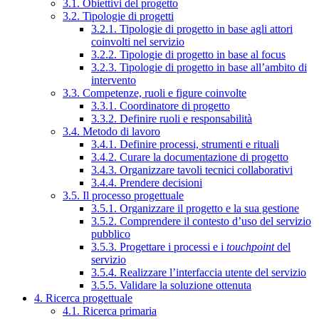
3.1. Obiettivi del progetto
3.2. Tipologie di progetti
3.2.1. Tipologie di progetto in base agli attori
coinvolti nel servizio
3.2.2. Tipologie di progetto in base al focus
3.2.3. Tipologie di progetto in base all’ambito di
intervento
3.3. Competenze, ruoli e figure coinvolte
3.3.1. Coordinatore di progetto
3.3.2. Definire ruoli e responsabilità
3.4. Metodo di lavoro
3.4.1. Definire processi, strumenti e rituali
3.4.2. Curare la documentazione di progetto
3.4.3. Organizzare tavoli tecnici collaborativi
3.4.4. Prendere decisioni
3.5. Il processo progettuale
3.5.1. Organizzare il progetto e la sua gestione
3.5.2. Comprendere il contesto d’uso del servizio
pubblico
3.5.3. Progettare i processi e i
touchpoint
del
servizio
3.5.4. Realizzare l’interfaccia utente del servizio
3.5.5. Validare la soluzione ottenuta
4. Ricerca progettuale
4.1. Ricerca primaria