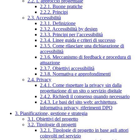
2.2. L’approccio progettuale
2.2.1. Buone pratiche
2.2.2. Principi
2.3. Accessibilità
2.3.1. Definizione
2.3.2. Accessibilità by design
2.3.3. Principi per l’accessibilità
2.3.4. Linee guida e criteri di successo
2.3.5. Come rilasciare una dichiarazione di
accessibilità
2.3.6. Meccanismo di feedback e procedura di
attuazione
2.3.7. Obiettivi accessibilità
2.3.8. Normativa e approfondimenti
2.4. Privacy
2.4.1. Come rispettare la privacy sin dalla
progettazione di un sito o servizio digitale
2.4.2. Richiedi il consenso quando necessario
2.4.3. Le basi del sito web: architettura,
informativa privacy, riferimenti DPO
3. Pianificazione, gestione e strategia
3.1. Obiettivi del progetto
3.2. Tipologie di progetti
3.2.1. Tipologie di progetto in base agli attori
coinvolti nel servizio