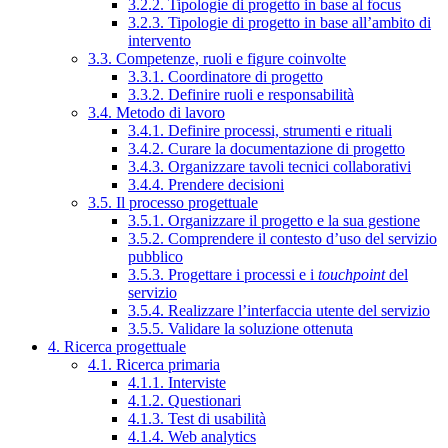
3.2.2. Tipologie di progetto in base al focus
3.2.3. Tipologie di progetto in base all’ambito di
intervento
3.3. Competenze, ruoli e figure coinvolte
3.3.1. Coordinatore di progetto
3.3.2. Definire ruoli e responsabilità
3.4. Metodo di lavoro
3.4.1. Definire processi, strumenti e rituali
3.4.2. Curare la documentazione di progetto
3.4.3. Organizzare tavoli tecnici collaborativi
3.4.4. Prendere decisioni
3.5. Il processo progettuale
3.5.1. Organizzare il progetto e la sua gestione
3.5.2. Comprendere il contesto d’uso del servizio
pubblico
3.5.3. Progettare i processi e i
touchpoint
del
servizio
3.5.4. Realizzare l’interfaccia utente del servizio
3.5.5. Validare la soluzione ottenuta
4. Ricerca progettuale
4.1. Ricerca primaria
4.1.1. Interviste
4.1.2. Questionari
4.1.3. Test di usabilità
4.1.4. Web analytics