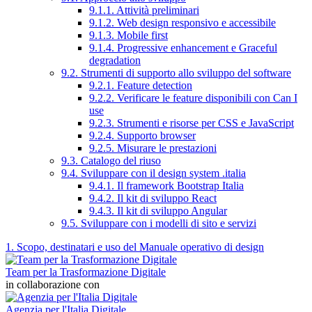
9.1.1. Attività preliminari
9.1.2. Web design responsivo e accessibile
9.1.3. Mobile first
9.1.4. Progressive enhancement e Graceful
degradation
9.2. Strumenti di supporto allo sviluppo del software
9.2.1. Feature detection
9.2.2. Verificare le feature disponibili con Can I
use
9.2.3. Strumenti e risorse per CSS e JavaScript
9.2.4. Supporto browser
9.2.5. Misurare le prestazioni
9.3. Catalogo del riuso
9.4. Sviluppare con il design system .italia
9.4.1. Il framework Bootstrap Italia
9.4.2. Il kit di sviluppo React
9.4.3. Il kit di sviluppo Angular
9.5. Sviluppare con i modelli di sito e servizi
1. Scopo, destinatari e uso del Manuale operativo di design
Team per la Trasformazione Digitale
in collaborazione con
Agenzia per l'Italia Digitale