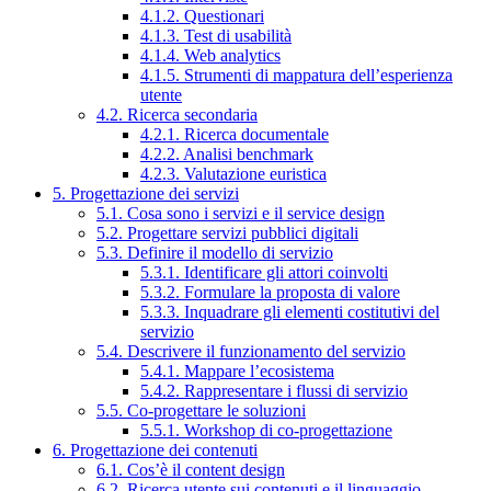
4.1.2. Questionari
4.1.3. Test di usabilità
4.1.4. Web analytics
4.1.5. Strumenti di mappatura dell’esperienza
utente
4.2. Ricerca secondaria
4.2.1. Ricerca documentale
4.2.2. Analisi benchmark
4.2.3. Valutazione euristica
5. Progettazione dei servizi
5.1. Cosa sono i servizi e il service design
5.2. Progettare servizi pubblici digitali
5.3. Definire il modello di servizio
5.3.1. Identificare gli attori coinvolti
5.3.2. Formulare la proposta di valore
5.3.3. Inquadrare gli elementi costitutivi del
servizio
5.4. Descrivere il funzionamento del servizio
5.4.1. Mappare l’ecosistema
5.4.2. Rappresentare i flussi di servizio
5.5. Co-progettare le soluzioni
5.5.1. Workshop di co-progettazione
6. Progettazione dei contenuti
6.1. Cos’è il content design
6.2. Ricerca utente sui contenuti e il linguaggio