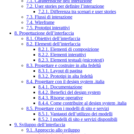
7.1. Caratteristiche dell’interazione
7.2. User stories per definire l’interazione
7.2.1. Differenza tra scenari e user stories
7.3. Flussi di interazione
7.4. Wireframe
7.5. Prototipi interattivi
8. Progettazione dell’interfaccia
8.1. Obiettivi dell’interfaccia
8.2. Elementi dell’interfaccia
8.2.1. Elementi di composizione
8.2.2. Elementi interattivi
8.2.3. Elementi testuali (microtesti)
8.3. Progettare e costruire in alta fedeltà
8.3.1. Layout di pagina
8.3.2. Prototipi in alta fedeltà
8.4. Progettare con il design system .italia
8.4.1. Documentazione
8.4.2. Benefici del design system
8.4.3. Risorse operative
8.4.4. Come contribuire al design system .italia
8.5. Progettare con i modelli di sito e servizi
8.5.1. Vantaggi dell’utilizzo dei modelli
8.5.2. I modelli di sito e servizi disponibili
9. Sviluppo dell’interfaccia
9.1. Approccio allo sviluppo