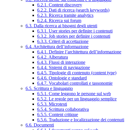
6.2.1. Content discovery
6.2.2. Dati di ricerca (search keywords)
6.2.3. Ricerca tramite analytics
6.2.4. Ricerca sui forum
6.3. Dalla ricerca ai bisogni degli utenti
6.3.1. User stories per definire i contenuti
6.3.2. Job stories per definire i contenuti
6.3.3. Criteri di accettazione
6.4. Architettura dell’informazione
6.4.1. Definire l’architettura dell’informazione
6.4.2. Alberatura
6.4.3. Flussi di interazione
6.4.4. Sistemi di navigazione
6.4.5. Tipologie di contenuto (content type)
6.4.6. Ontologie e standard
6.4.7. Vocabolari controllati e tassonomie
6.5. Scrittura e linguaggio
6.5.1. Come leggono le persone sul web
6.5.2. Le regole per un linguaggio semplice
6.5.3. Microtesti
6.5.4. Scrittura collaborativa
6.5.5. Content critique
6.5.6. Traduzione e localizzazione dei contenuti
6.6. Documenti