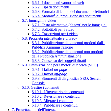
6.6.1. I documenti vanno sul web
6.6.2. Tipi di documenti
6.6.3. Formato di lettura dei documenti elettronici
6.6.4. Modalità di produzione dei documenti
6.7. Immagini e video
6.7.1. Testo alternativo (alt text) per le immagini
6.7.2. Sottotitoli per i video
6.7.3. Trascrizioni per i video
6.8. Proprietà intellettuale e privacy
6.8.1. Pubblicazione di contenuti prodotti dalla
Pubblica Amministrazione
6.8.2. Pubblicazione di contenuti non prodotti
dalla Pubblica Amministrazione
6.8.3. Consenso dei soggetti ritratti
6.9. Ottimizzazione per i motori di ricerca (SEO)
6.9.1. I fattori
on-page
6.9.2. I fattori
off-page
6.9.3. Strumenti di diagnostica SEO: Search
Console
6.10. Gestire i contenuti
6.10.1. L’inventario dei contenuti
6.10.2. Revisionare i contenuti
6.10.3. Migrare i contenuti
6.10.4. Pubblicare i contenuti
7. Progettazione dell’interazione