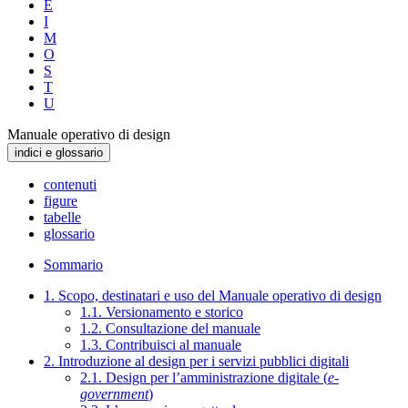
E
I
M
O
S
T
U
Manuale operativo di design
indici e glossario
contenuti
figure
tabelle
glossario
Sommario
1. Scopo, destinatari e uso del Manuale operativo di design
1.1. Versionamento e storico
1.2. Consultazione del manuale
1.3. Contribuisci al manuale
2. Introduzione al design per i servizi pubblici digitali
2.1. Design per l’amministrazione digitale (
e-
government
)