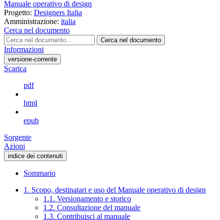
Manuale operativo di design
Progetto:
Designers Italia
Amministrazione:
italia
Cerca nel documento
Cerca nel documento
Informazioni
versione-corrente
Scarica
pdf
html
epub
Sorgente
Azioni
indice dei contenuti
Sommario
1. Scopo, destinatari e uso del Manuale operativo di design
1.1. Versionamento e storico
1.2. Consultazione del manuale
1.3. Contribuisci al manuale