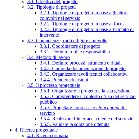
3.1. Obiettivi del progetto
3.2. Tipologie di progetti
3.2.1. Tipologie di progetto in base agli attori
coinvolti nel servizio
3.2.2. Tipologie di progetto in base al focus
3.2.3. Tipologie di progetto in base all’ambito di
intervento
3.3. Competenze, ruoli e figure coinvolte
3.3.1. Coordinatore di progetto
3.3.2. Definire ruoli e responsabilità
3.4. Metodo di lavoro
3.4.1. Definire processi, strumenti e rituali
3.4.2. Curare la documentazione di progetto
3.4.3. Organizzare tavoli tecnici collaborativi
3.4.4. Prendere decisioni
3.5. Il processo progettuale
3.5.1. Organizzare il progetto e la sua gestione
3.5.2. Comprendere il contesto d’uso del servizio
pubblico
3.5.3. Progettare i processi e i
touchpoint
del
servizio
3.5.4. Realizzare l’interfaccia utente del servizio
3.5.5. Validare la soluzione ottenuta
4. Ricerca progettuale
4.1. Ricerca primaria