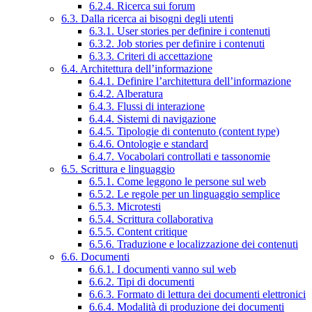
6.2.4. Ricerca sui forum
6.3. Dalla ricerca ai bisogni degli utenti
6.3.1. User stories per definire i contenuti
6.3.2. Job stories per definire i contenuti
6.3.3. Criteri di accettazione
6.4. Architettura dell’informazione
6.4.1. Definire l’architettura dell’informazione
6.4.2. Alberatura
6.4.3. Flussi di interazione
6.4.4. Sistemi di navigazione
6.4.5. Tipologie di contenuto (content type)
6.4.6. Ontologie e standard
6.4.7. Vocabolari controllati e tassonomie
6.5. Scrittura e linguaggio
6.5.1. Come leggono le persone sul web
6.5.2. Le regole per un linguaggio semplice
6.5.3. Microtesti
6.5.4. Scrittura collaborativa
6.5.5. Content critique
6.5.6. Traduzione e localizzazione dei contenuti
6.6. Documenti
6.6.1. I documenti vanno sul web
6.6.2. Tipi di documenti
6.6.3. Formato di lettura dei documenti elettronici
6.6.4. Modalità di produzione dei documenti