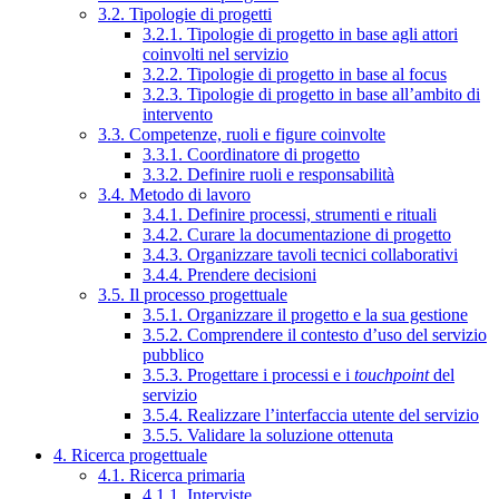
3.2. Tipologie di progetti
3.2.1. Tipologie di progetto in base agli attori
coinvolti nel servizio
3.2.2. Tipologie di progetto in base al focus
3.2.3. Tipologie di progetto in base all’ambito di
intervento
3.3. Competenze, ruoli e figure coinvolte
3.3.1. Coordinatore di progetto
3.3.2. Definire ruoli e responsabilità
3.4. Metodo di lavoro
3.4.1. Definire processi, strumenti e rituali
3.4.2. Curare la documentazione di progetto
3.4.3. Organizzare tavoli tecnici collaborativi
3.4.4. Prendere decisioni
3.5. Il processo progettuale
3.5.1. Organizzare il progetto e la sua gestione
3.5.2. Comprendere il contesto d’uso del servizio
pubblico
3.5.3. Progettare i processi e i
touchpoint
del
servizio
3.5.4. Realizzare l’interfaccia utente del servizio
3.5.5. Validare la soluzione ottenuta
4. Ricerca progettuale
4.1. Ricerca primaria
4.1.1. Interviste