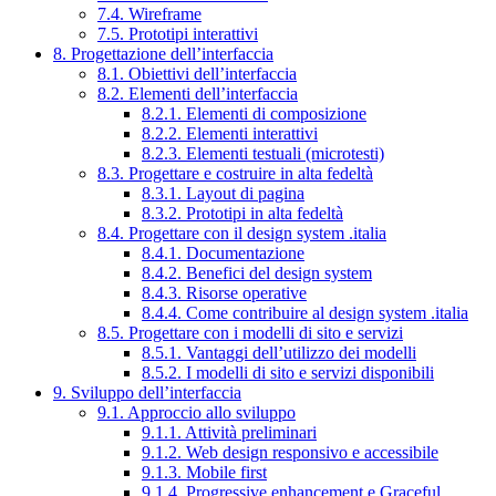
7.4. Wireframe
7.5. Prototipi interattivi
8. Progettazione dell’interfaccia
8.1. Obiettivi dell’interfaccia
8.2. Elementi dell’interfaccia
8.2.1. Elementi di composizione
8.2.2. Elementi interattivi
8.2.3. Elementi testuali (microtesti)
8.3. Progettare e costruire in alta fedeltà
8.3.1. Layout di pagina
8.3.2. Prototipi in alta fedeltà
8.4. Progettare con il design system .italia
8.4.1. Documentazione
8.4.2. Benefici del design system
8.4.3. Risorse operative
8.4.4. Come contribuire al design system .italia
8.5. Progettare con i modelli di sito e servizi
8.5.1. Vantaggi dell’utilizzo dei modelli
8.5.2. I modelli di sito e servizi disponibili
9. Sviluppo dell’interfaccia
9.1. Approccio allo sviluppo
9.1.1. Attività preliminari
9.1.2. Web design responsivo e accessibile
9.1.3. Mobile first
9.1.4. Progressive enhancement e Graceful