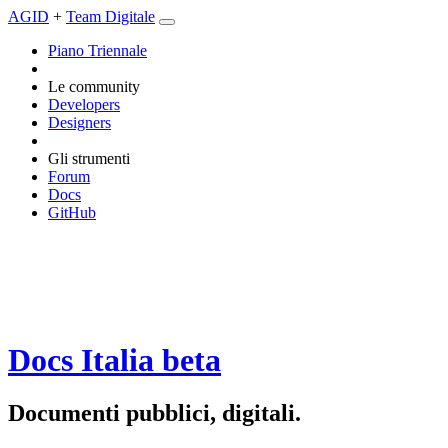
AGID
+
Team Digitale
Piano Triennale
Le community
Developers
Designers
Gli strumenti
Forum
Docs
GitHub
Docs Italia
beta
Documenti pubblici, digitali.