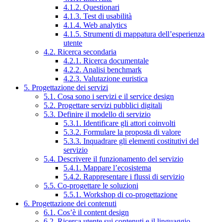
4.1.2. Questionari
4.1.3. Test di usabilità
4.1.4. Web analytics
4.1.5. Strumenti di mappatura dell’esperienza
utente
4.2. Ricerca secondaria
4.2.1. Ricerca documentale
4.2.2. Analisi benchmark
4.2.3. Valutazione euristica
5. Progettazione dei servizi
5.1. Cosa sono i servizi e il service design
5.2. Progettare servizi pubblici digitali
5.3. Definire il modello di servizio
5.3.1. Identificare gli attori coinvolti
5.3.2. Formulare la proposta di valore
5.3.3. Inquadrare gli elementi costitutivi del
servizio
5.4. Descrivere il funzionamento del servizio
5.4.1. Mappare l’ecosistema
5.4.2. Rappresentare i flussi di servizio
5.5. Co-progettare le soluzioni
5.5.1. Workshop di co-progettazione
6. Progettazione dei contenuti
6.1. Cos’è il content design
6.2. Ricerca utente sui contenuti e il linguaggio