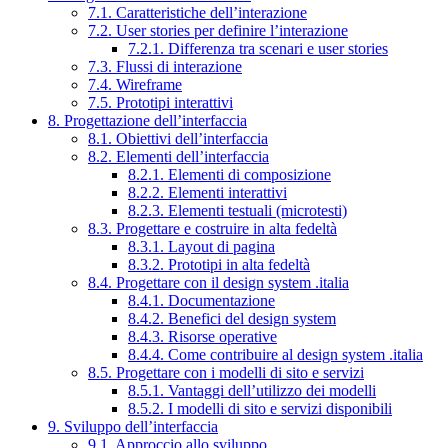
7.1. Caratteristiche dell’interazione
7.2. User stories per definire l’interazione
7.2.1. Differenza tra scenari e user stories
7.3. Flussi di interazione
7.4. Wireframe
7.5. Prototipi interattivi
8. Progettazione dell’interfaccia
8.1. Obiettivi dell’interfaccia
8.2. Elementi dell’interfaccia
8.2.1. Elementi di composizione
8.2.2. Elementi interattivi
8.2.3. Elementi testuali (microtesti)
8.3. Progettare e costruire in alta fedeltà
8.3.1. Layout di pagina
8.3.2. Prototipi in alta fedeltà
8.4. Progettare con il design system .italia
8.4.1. Documentazione
8.4.2. Benefici del design system
8.4.3. Risorse operative
8.4.4. Come contribuire al design system .italia
8.5. Progettare con i modelli di sito e servizi
8.5.1. Vantaggi dell’utilizzo dei modelli
8.5.2. I modelli di sito e servizi disponibili
9. Sviluppo dell’interfaccia
9.1. Approccio allo sviluppo