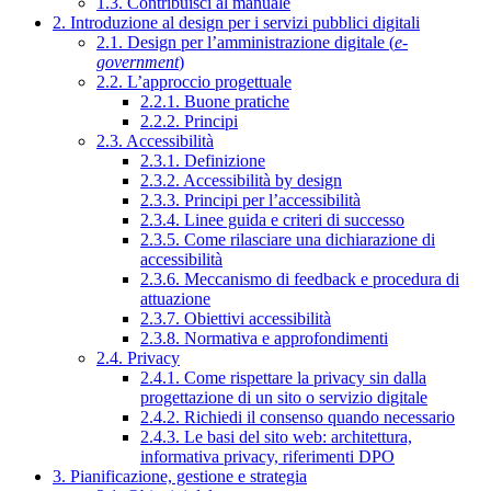
1.3. Contribuisci al manuale
2. Introduzione al design per i servizi pubblici digitali
2.1. Design per l’amministrazione digitale (
e-
government
)
2.2. L’approccio progettuale
2.2.1. Buone pratiche
2.2.2. Principi
2.3. Accessibilità
2.3.1. Definizione
2.3.2. Accessibilità by design
2.3.3. Principi per l’accessibilità
2.3.4. Linee guida e criteri di successo
2.3.5. Come rilasciare una dichiarazione di
accessibilità
2.3.6. Meccanismo di feedback e procedura di
attuazione
2.3.7. Obiettivi accessibilità
2.3.8. Normativa e approfondimenti
2.4. Privacy
2.4.1. Come rispettare la privacy sin dalla
progettazione di un sito o servizio digitale
2.4.2. Richiedi il consenso quando necessario
2.4.3. Le basi del sito web: architettura,
informativa privacy, riferimenti DPO
3. Pianificazione, gestione e strategia