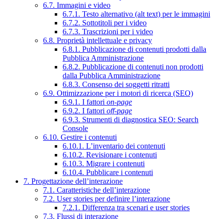
6.7. Immagini e video
6.7.1. Testo alternativo (alt text) per le immagini
6.7.2. Sottotitoli per i video
6.7.3. Trascrizioni per i video
6.8. Proprietà intellettuale e privacy
6.8.1. Pubblicazione di contenuti prodotti dalla
Pubblica Amministrazione
6.8.2. Pubblicazione di contenuti non prodotti
dalla Pubblica Amministrazione
6.8.3. Consenso dei soggetti ritratti
6.9. Ottimizzazione per i motori di ricerca (SEO)
6.9.1. I fattori
on-page
6.9.2. I fattori
off-page
6.9.3. Strumenti di diagnostica SEO: Search
Console
6.10. Gestire i contenuti
6.10.1. L’inventario dei contenuti
6.10.2. Revisionare i contenuti
6.10.3. Migrare i contenuti
6.10.4. Pubblicare i contenuti
7. Progettazione dell’interazione
7.1. Caratteristiche dell’interazione
7.2. User stories per definire l’interazione
7.2.1. Differenza tra scenari e user stories
7.3. Flussi di interazione