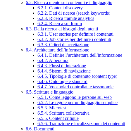
6.2. Ricerca utente sui contenuti e il linguaggio
6.2.1. Content discovery
6.2.2. Dati di ricerca (search keywords)
6.2.3. Ricerca tramite analytics
6.2.4. Ricerca sui forum
6.3. Dalla ricerca ai bisogni degli utenti
6.3.1. User stories per definire i contenuti
6.3.2. Job stories per definire i contenuti
6.3.3. Criteri di accettazione
6.4. Architettura dell’informazione
6.4.1. Definire l’architettura dell’informazione
6.4.2. Alberatura
6.4.3. Flussi di interazione
6.4.4. Sistemi di navigazione
6.4.5. Tipologie di contenuto (content type)
6.4.6. Ontologie e standard
6.4.7. Vocabolari controllati e tassonomie
6.5. Scrittura e linguaggio
6.5.1. Come leggono le persone sul web
6.5.2. Le regole per un linguaggio semplice
6.5.3. Microtesti
6.5.4. Scrittura collaborativa
6.5.5. Content critique
6.5.6. Traduzione e localizzazione dei contenuti
6.6. Documenti