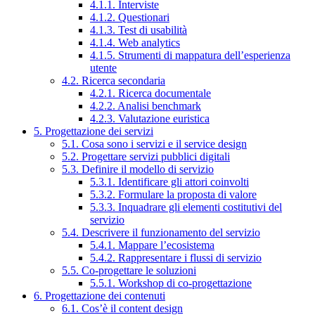
4.1.1. Interviste
4.1.2. Questionari
4.1.3. Test di usabilità
4.1.4. Web analytics
4.1.5. Strumenti di mappatura dell’esperienza
utente
4.2. Ricerca secondaria
4.2.1. Ricerca documentale
4.2.2. Analisi benchmark
4.2.3. Valutazione euristica
5. Progettazione dei servizi
5.1. Cosa sono i servizi e il service design
5.2. Progettare servizi pubblici digitali
5.3. Definire il modello di servizio
5.3.1. Identificare gli attori coinvolti
5.3.2. Formulare la proposta di valore
5.3.3. Inquadrare gli elementi costitutivi del
servizio
5.4. Descrivere il funzionamento del servizio
5.4.1. Mappare l’ecosistema
5.4.2. Rappresentare i flussi di servizio
5.5. Co-progettare le soluzioni
5.5.1. Workshop di co-progettazione
6. Progettazione dei contenuti
6.1. Cos’è il content design