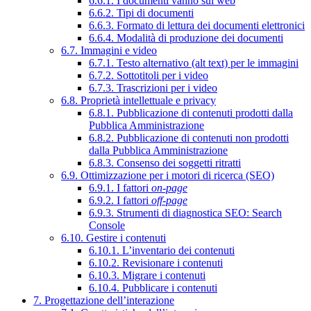
6.6.1. I documenti vanno sul web
6.6.2. Tipi di documenti
6.6.3. Formato di lettura dei documenti elettronici
6.6.4. Modalità di produzione dei documenti
6.7. Immagini e video
6.7.1. Testo alternativo (alt text) per le immagini
6.7.2. Sottotitoli per i video
6.7.3. Trascrizioni per i video
6.8. Proprietà intellettuale e privacy
6.8.1. Pubblicazione di contenuti prodotti dalla
Pubblica Amministrazione
6.8.2. Pubblicazione di contenuti non prodotti
dalla Pubblica Amministrazione
6.8.3. Consenso dei soggetti ritratti
6.9. Ottimizzazione per i motori di ricerca (SEO)
6.9.1. I fattori
on-page
6.9.2. I fattori
off-page
6.9.3. Strumenti di diagnostica SEO: Search
Console
6.10. Gestire i contenuti
6.10.1. L’inventario dei contenuti
6.10.2. Revisionare i contenuti
6.10.3. Migrare i contenuti
6.10.4. Pubblicare i contenuti
7. Progettazione dell’interazione