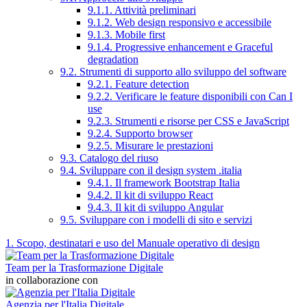
9.1.1. Attività preliminari
9.1.2. Web design responsivo e accessibile
9.1.3. Mobile first
9.1.4. Progressive enhancement e Graceful
degradation
9.2. Strumenti di supporto allo sviluppo del software
9.2.1. Feature detection
9.2.2. Verificare le feature disponibili con Can I
use
9.2.3. Strumenti e risorse per CSS e JavaScript
9.2.4. Supporto browser
9.2.5. Misurare le prestazioni
9.3. Catalogo del riuso
9.4. Sviluppare con il design system .italia
9.4.1. Il framework Bootstrap Italia
9.4.2. Il kit di sviluppo React
9.4.3. Il kit di sviluppo Angular
9.5. Sviluppare con i modelli di sito e servizi
1. Scopo, destinatari e uso del Manuale operativo di design
Team per la Trasformazione Digitale
in collaborazione con
Agenzia per l'Italia Digitale