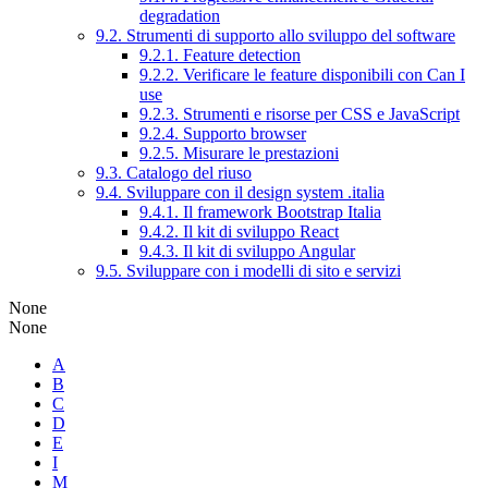
degradation
9.2. Strumenti di supporto allo sviluppo del software
9.2.1. Feature detection
9.2.2. Verificare le feature disponibili con Can I
use
9.2.3. Strumenti e risorse per CSS e JavaScript
9.2.4. Supporto browser
9.2.5. Misurare le prestazioni
9.3. Catalogo del riuso
9.4. Sviluppare con il design system .italia
9.4.1. Il framework Bootstrap Italia
9.4.2. Il kit di sviluppo React
9.4.3. Il kit di sviluppo Angular
9.5. Sviluppare con i modelli di sito e servizi
None
None
A
B
C
D
E
I
M