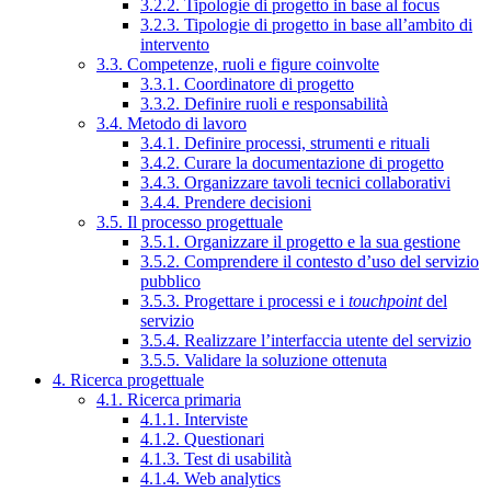
3.2.2. Tipologie di progetto in base al focus
3.2.3. Tipologie di progetto in base all’ambito di
intervento
3.3. Competenze, ruoli e figure coinvolte
3.3.1. Coordinatore di progetto
3.3.2. Definire ruoli e responsabilità
3.4. Metodo di lavoro
3.4.1. Definire processi, strumenti e rituali
3.4.2. Curare la documentazione di progetto
3.4.3. Organizzare tavoli tecnici collaborativi
3.4.4. Prendere decisioni
3.5. Il processo progettuale
3.5.1. Organizzare il progetto e la sua gestione
3.5.2. Comprendere il contesto d’uso del servizio
pubblico
3.5.3. Progettare i processi e i
touchpoint
del
servizio
3.5.4. Realizzare l’interfaccia utente del servizio
3.5.5. Validare la soluzione ottenuta
4. Ricerca progettuale
4.1. Ricerca primaria
4.1.1. Interviste
4.1.2. Questionari
4.1.3. Test di usabilità
4.1.4. Web analytics