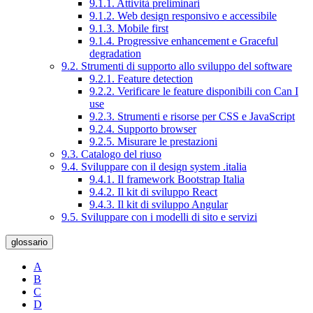
9.1.1. Attività preliminari
9.1.2. Web design responsivo e accessibile
9.1.3. Mobile first
9.1.4. Progressive enhancement e Graceful
degradation
9.2. Strumenti di supporto allo sviluppo del software
9.2.1. Feature detection
9.2.2. Verificare le feature disponibili con Can I
use
9.2.3. Strumenti e risorse per CSS e JavaScript
9.2.4. Supporto browser
9.2.5. Misurare le prestazioni
9.3. Catalogo del riuso
9.4. Sviluppare con il design system .italia
9.4.1. Il framework Bootstrap Italia
9.4.2. Il kit di sviluppo React
9.4.3. Il kit di sviluppo Angular
9.5. Sviluppare con i modelli di sito e servizi
glossario
A
B
C
D