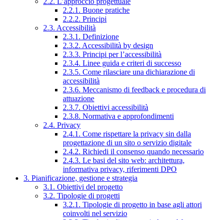
2.2. L’approccio progettuale
2.2.1. Buone pratiche
2.2.2. Principi
2.3. Accessibilità
2.3.1. Definizione
2.3.2. Accessibilità by design
2.3.3. Principi per l’accessibilità
2.3.4. Linee guida e criteri di successo
2.3.5. Come rilasciare una dichiarazione di
accessibilità
2.3.6. Meccanismo di feedback e procedura di
attuazione
2.3.7. Obiettivi accessibilità
2.3.8. Normativa e approfondimenti
2.4. Privacy
2.4.1. Come rispettare la privacy sin dalla
progettazione di un sito o servizio digitale
2.4.2. Richiedi il consenso quando necessario
2.4.3. Le basi del sito web: architettura,
informativa privacy, riferimenti DPO
3. Pianificazione, gestione e strategia
3.1. Obiettivi del progetto
3.2. Tipologie di progetti
3.2.1. Tipologie di progetto in base agli attori
coinvolti nel servizio