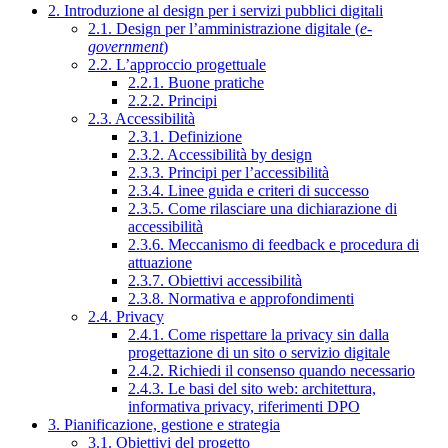
2. Introduzione al design per i servizi pubblici digitali
2.1. Design per l’amministrazione digitale (
e-
government
)
2.2. L’approccio progettuale
2.2.1. Buone pratiche
2.2.2. Principi
2.3. Accessibilità
2.3.1. Definizione
2.3.2. Accessibilità by design
2.3.3. Principi per l’accessibilità
2.3.4. Linee guida e criteri di successo
2.3.5. Come rilasciare una dichiarazione di
accessibilità
2.3.6. Meccanismo di feedback e procedura di
attuazione
2.3.7. Obiettivi accessibilità
2.3.8. Normativa e approfondimenti
2.4. Privacy
2.4.1. Come rispettare la privacy sin dalla
progettazione di un sito o servizio digitale
2.4.2. Richiedi il consenso quando necessario
2.4.3. Le basi del sito web: architettura,
informativa privacy, riferimenti DPO
3. Pianificazione, gestione e strategia
3.1. Obiettivi del progetto