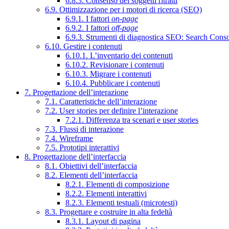
6.8.3. Consenso dei soggetti ritratti
6.9. Ottimizzazione per i motori di ricerca (SEO)
6.9.1. I fattori
on-page
6.9.2. I fattori
off-page
6.9.3. Strumenti di diagnostica SEO: Search Cons
6.10. Gestire i contenuti
6.10.1. L’inventario dei contenuti
6.10.2. Revisionare i contenuti
6.10.3. Migrare i contenuti
6.10.4. Pubblicare i contenuti
7. Progettazione dell’interazione
7.1. Caratteristiche dell’interazione
7.2. User stories per definire l’interazione
7.2.1. Differenza tra scenari e user stories
7.3. Flussi di interazione
7.4. Wireframe
7.5. Prototipi interattivi
8. Progettazione dell’interfaccia
8.1. Obiettivi dell’interfaccia
8.2. Elementi dell’interfaccia
8.2.1. Elementi di composizione
8.2.2. Elementi interattivi
8.2.3. Elementi testuali (microtesti)
8.3. Progettare e costruire in alta fedeltà
8.3.1. Layout di pagina