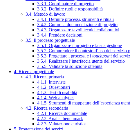
3.3.1. Coordinatore di progetto
3.3.2. Definire ruoli e responsabilità
3.4. Metodo di lavoro
3.4.1. Definire processi, strumenti e rituali
3.4.2. Curare la documentazione di progetto
3.4.3. Organizzare tavoli tecnici collaborativi
3.4.4. Prendere decisioni
3.5. Il processo progettuale
3.5.1. Organizzare il progetto e la sua gestione
3.5.2. Comprendere il contesto d’uso del servizio 
3.5.3. Progettare i processi e i
touchpoint
del servi
3.5.4. Realizzare l’interfaccia utente del servizio
3.5.5. Validare la soluzione ottenuta
4. Ricerca progettuale
4.1. Ricerca primaria
4.1.1. Interviste
4.1.2. Questionari
4.1.3. Test di usabilità
4.1.4. Web analytics
4.1.5. Strumenti di mappatura dell’esperienza uten
4.2. Ricerca secondaria
4.2.1. Ricerca documentale
4.2.2. Analisi benchmark
4.2.3. Valutazione euristica
5. Progettazione dei servizi