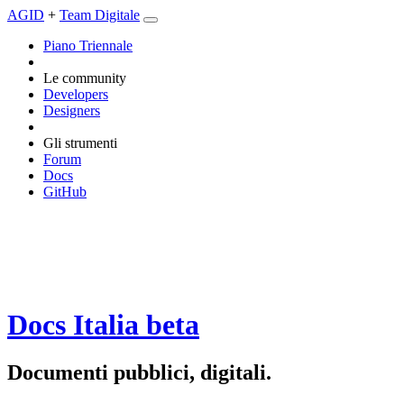
AGID
+
Team Digitale
Piano Triennale
Le community
Developers
Designers
Gli strumenti
Forum
Docs
GitHub
Docs Italia
beta
Documenti pubblici, digitali.