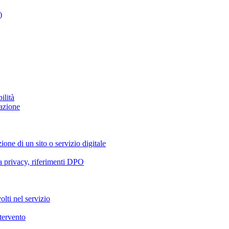
)
ilità
azione
ione di un sito o servizio digitale
va privacy, riferimenti DPO
olti nel servizio
ntervento