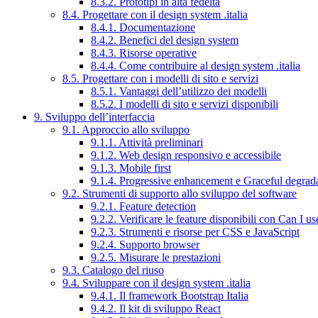
8.3.2. Prototipi in alta fedeltà
8.4. Progettare con il design system .italia
8.4.1. Documentazione
8.4.2. Benefici del design system
8.4.3. Risorse operative
8.4.4. Come contribuire al design system .italia
8.5. Progettare con i modelli di sito e servizi
8.5.1. Vantaggi dell’utilizzo dei modelli
8.5.2. I modelli di sito e servizi disponibili
9. Sviluppo dell’interfaccia
9.1. Approccio allo sviluppo
9.1.1. Attività preliminari
9.1.2. Web design responsivo e accessibile
9.1.3. Mobile first
9.1.4. Progressive enhancement e Graceful degrad
9.2. Strumenti di supporto allo sviluppo del software
9.2.1. Feature detection
9.2.2. Verificare le feature disponibili con Can I us
9.2.3. Strumenti e risorse per CSS e JavaScript
9.2.4. Supporto browser
9.2.5. Misurare le prestazioni
9.3. Catalogo del riuso
9.4. Sviluppare con il design system .italia
9.4.1. Il framework Bootstrap Italia
9.4.2. Il kit di sviluppo React