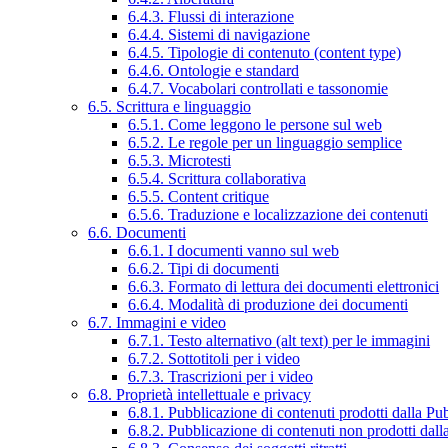
6.4.3. Flussi di interazione
6.4.4. Sistemi di navigazione
6.4.5. Tipologie di contenuto (content type)
6.4.6. Ontologie e standard
6.4.7. Vocabolari controllati e tassonomie
6.5. Scrittura e linguaggio
6.5.1. Come leggono le persone sul web
6.5.2. Le regole per un linguaggio semplice
6.5.3. Microtesti
6.5.4. Scrittura collaborativa
6.5.5. Content critique
6.5.6. Traduzione e localizzazione dei contenuti
6.6. Documenti
6.6.1. I documenti vanno sul web
6.6.2. Tipi di documenti
6.6.3. Formato di lettura dei documenti elettronici
6.6.4. Modalità di produzione dei documenti
6.7. Immagini e video
6.7.1. Testo alternativo (alt text) per le immagini
6.7.2. Sottotitoli per i video
6.7.3. Trascrizioni per i video
6.8. Proprietà intellettuale e privacy
6.8.1. Pubblicazione di contenuti prodotti dalla P
6.8.2. Pubblicazione di contenuti non prodotti dal