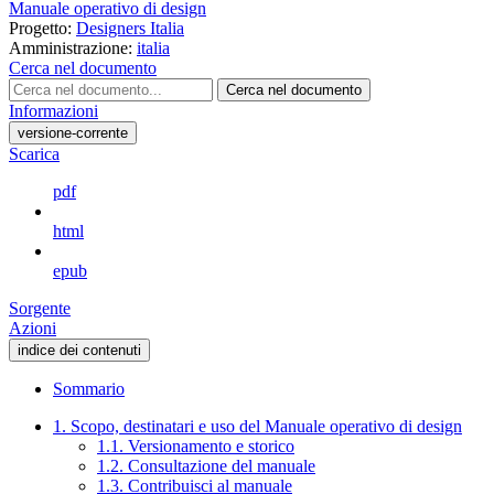
Manuale operativo di design
Progetto:
Designers Italia
Amministrazione:
italia
Cerca nel documento
Cerca nel documento
Informazioni
versione-corrente
Scarica
pdf
html
epub
Sorgente
Azioni
indice dei contenuti
Sommario
1. Scopo, destinatari e uso del Manuale operativo di design
1.1. Versionamento e storico
1.2. Consultazione del manuale
1.3. Contribuisci al manuale