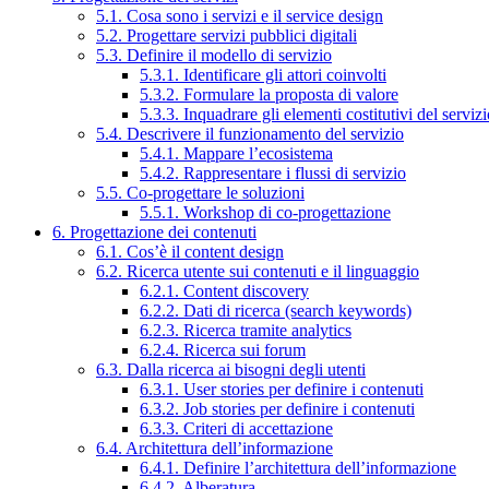
5.1. Cosa sono i servizi e il service design
5.2. Progettare servizi pubblici digitali
5.3. Definire il modello di servizio
5.3.1. Identificare gli attori coinvolti
5.3.2. Formulare la proposta di valore
5.3.3. Inquadrare gli elementi costitutivi del serviz
5.4. Descrivere il funzionamento del servizio
5.4.1. Mappare l’ecosistema
5.4.2. Rappresentare i flussi di servizio
5.5. Co-progettare le soluzioni
5.5.1. Workshop di co-progettazione
6. Progettazione dei contenuti
6.1. Cos’è il content design
6.2. Ricerca utente sui contenuti e il linguaggio
6.2.1. Content discovery
6.2.2. Dati di ricerca (search keywords)
6.2.3. Ricerca tramite analytics
6.2.4. Ricerca sui forum
6.3. Dalla ricerca ai bisogni degli utenti
6.3.1. User stories per definire i contenuti
6.3.2. Job stories per definire i contenuti
6.3.3. Criteri di accettazione
6.4. Architettura dell’informazione
6.4.1. Definire l’architettura dell’informazione
6.4.2. Alberatura