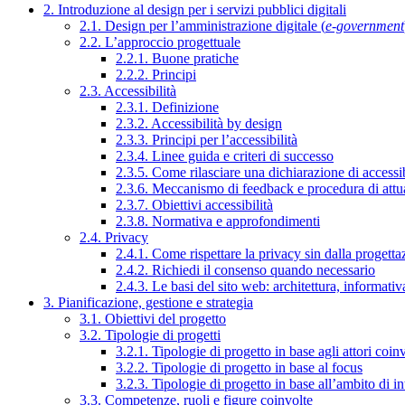
2. Introduzione al design per i servizi pubblici digitali
2.1. Design per l’amministrazione digitale (
e-government
2.2. L’approccio progettuale
2.2.1. Buone pratiche
2.2.2. Principi
2.3. Accessibilità
2.3.1. Definizione
2.3.2. Accessibilità by design
2.3.3. Principi per l’accessibilità
2.3.4. Linee guida e criteri di successo
2.3.5. Come rilasciare una dichiarazione di accessib
2.3.6. Meccanismo di feedback e procedura di attu
2.3.7. Obiettivi accessibilità
2.3.8. Normativa e approfondimenti
2.4. Privacy
2.4.1. Come rispettare la privacy sin dalla progettaz
2.4.2. Richiedi il consenso quando necessario
2.4.3. Le basi del sito web: architettura, informati
3. Pianificazione, gestione e strategia
3.1. Obiettivi del progetto
3.2. Tipologie di progetti
3.2.1. Tipologie di progetto in base agli attori coinv
3.2.2. Tipologie di progetto in base al focus
3.2.3. Tipologie di progetto in base all’ambito di i
3.3. Competenze, ruoli e figure coinvolte