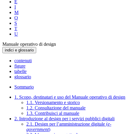
E
I
M
O
S
T
U
Manuale operativo di design
indici e glossario
contenuti
figure
tabelle
glossario
Sommario
1. Scopo, destinatari e uso del Manuale operativo di design
1.1. Versionamento e storico
1.2. Consultazione del manuale
1.3. Contribuisci al manuale
2. Introduzione al design per i servizi pubblici digitali
2.1. Design per l’amministrazione digitale (
e-
government
)