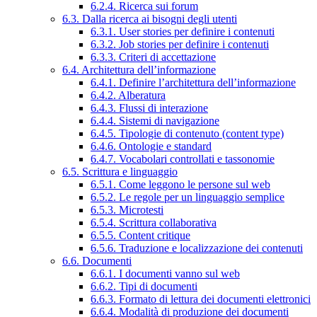
6.2.4. Ricerca sui forum
6.3. Dalla ricerca ai bisogni degli utenti
6.3.1. User stories per definire i contenuti
6.3.2. Job stories per definire i contenuti
6.3.3. Criteri di accettazione
6.4. Architettura dell’informazione
6.4.1. Definire l’architettura dell’informazione
6.4.2. Alberatura
6.4.3. Flussi di interazione
6.4.4. Sistemi di navigazione
6.4.5. Tipologie di contenuto (content type)
6.4.6. Ontologie e standard
6.4.7. Vocabolari controllati e tassonomie
6.5. Scrittura e linguaggio
6.5.1. Come leggono le persone sul web
6.5.2. Le regole per un linguaggio semplice
6.5.3. Microtesti
6.5.4. Scrittura collaborativa
6.5.5. Content critique
6.5.6. Traduzione e localizzazione dei contenuti
6.6. Documenti
6.6.1. I documenti vanno sul web
6.6.2. Tipi di documenti
6.6.3. Formato di lettura dei documenti elettronici
6.6.4. Modalità di produzione dei documenti