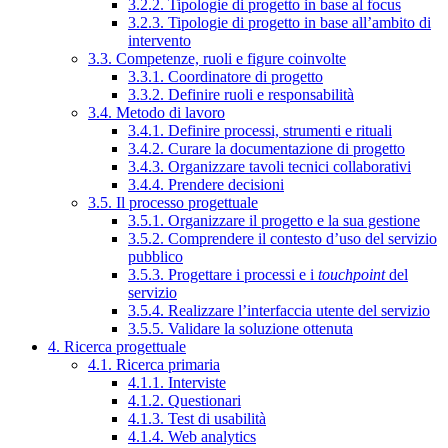
3.2.2. Tipologie di progetto in base al focus
3.2.3. Tipologie di progetto in base all’ambito di
intervento
3.3. Competenze, ruoli e figure coinvolte
3.3.1. Coordinatore di progetto
3.3.2. Definire ruoli e responsabilità
3.4. Metodo di lavoro
3.4.1. Definire processi, strumenti e rituali
3.4.2. Curare la documentazione di progetto
3.4.3. Organizzare tavoli tecnici collaborativi
3.4.4. Prendere decisioni
3.5. Il processo progettuale
3.5.1. Organizzare il progetto e la sua gestione
3.5.2. Comprendere il contesto d’uso del servizio
pubblico
3.5.3. Progettare i processi e i
touchpoint
del
servizio
3.5.4. Realizzare l’interfaccia utente del servizio
3.5.5. Validare la soluzione ottenuta
4. Ricerca progettuale
4.1. Ricerca primaria
4.1.1. Interviste
4.1.2. Questionari
4.1.3. Test di usabilità
4.1.4. Web analytics