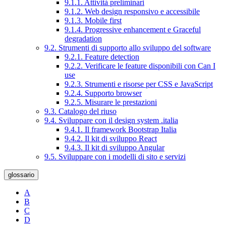
9.1.1. Attività preliminari
9.1.2. Web design responsivo e accessibile
9.1.3. Mobile first
9.1.4. Progressive enhancement e Graceful
degradation
9.2. Strumenti di supporto allo sviluppo del software
9.2.1. Feature detection
9.2.2. Verificare le feature disponibili con Can I
use
9.2.3. Strumenti e risorse per CSS e JavaScript
9.2.4. Supporto browser
9.2.5. Misurare le prestazioni
9.3. Catalogo del riuso
9.4. Sviluppare con il design system .italia
9.4.1. Il framework Bootstrap Italia
9.4.2. Il kit di sviluppo React
9.4.3. Il kit di sviluppo Angular
9.5. Sviluppare con i modelli di sito e servizi
glossario
A
B
C
D