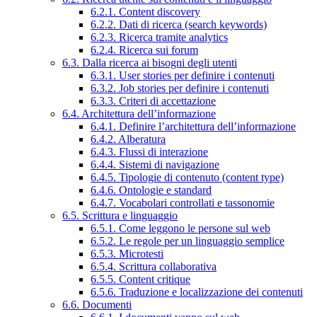
6.2.1. Content discovery
6.2.2. Dati di ricerca (search keywords)
6.2.3. Ricerca tramite analytics
6.2.4. Ricerca sui forum
6.3. Dalla ricerca ai bisogni degli utenti
6.3.1. User stories per definire i contenuti
6.3.2. Job stories per definire i contenuti
6.3.3. Criteri di accettazione
6.4. Architettura dell’informazione
6.4.1. Definire l’architettura dell’informazione
6.4.2. Alberatura
6.4.3. Flussi di interazione
6.4.4. Sistemi di navigazione
6.4.5. Tipologie di contenuto (content type)
6.4.6. Ontologie e standard
6.4.7. Vocabolari controllati e tassonomie
6.5. Scrittura e linguaggio
6.5.1. Come leggono le persone sul web
6.5.2. Le regole per un linguaggio semplice
6.5.3. Microtesti
6.5.4. Scrittura collaborativa
6.5.5. Content critique
6.5.6. Traduzione e localizzazione dei contenuti
6.6. Documenti