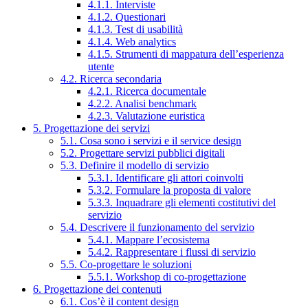
4.1.1. Interviste
4.1.2. Questionari
4.1.3. Test di usabilità
4.1.4. Web analytics
4.1.5. Strumenti di mappatura dell’esperienza
utente
4.2. Ricerca secondaria
4.2.1. Ricerca documentale
4.2.2. Analisi benchmark
4.2.3. Valutazione euristica
5. Progettazione dei servizi
5.1. Cosa sono i servizi e il service design
5.2. Progettare servizi pubblici digitali
5.3. Definire il modello di servizio
5.3.1. Identificare gli attori coinvolti
5.3.2. Formulare la proposta di valore
5.3.3. Inquadrare gli elementi costitutivi del
servizio
5.4. Descrivere il funzionamento del servizio
5.4.1. Mappare l’ecosistema
5.4.2. Rappresentare i flussi di servizio
5.5. Co-progettare le soluzioni
5.5.1. Workshop di co-progettazione
6. Progettazione dei contenuti
6.1. Cos’è il content design