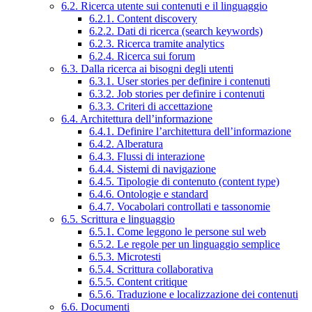
6.2. Ricerca utente sui contenuti e il linguaggio
6.2.1. Content discovery
6.2.2. Dati di ricerca (search keywords)
6.2.3. Ricerca tramite analytics
6.2.4. Ricerca sui forum
6.3. Dalla ricerca ai bisogni degli utenti
6.3.1. User stories per definire i contenuti
6.3.2. Job stories per definire i contenuti
6.3.3. Criteri di accettazione
6.4. Architettura dell’informazione
6.4.1. Definire l’architettura dell’informazione
6.4.2. Alberatura
6.4.3. Flussi di interazione
6.4.4. Sistemi di navigazione
6.4.5. Tipologie di contenuto (content type)
6.4.6. Ontologie e standard
6.4.7. Vocabolari controllati e tassonomie
6.5. Scrittura e linguaggio
6.5.1. Come leggono le persone sul web
6.5.2. Le regole per un linguaggio semplice
6.5.3. Microtesti
6.5.4. Scrittura collaborativa
6.5.5. Content critique
6.5.6. Traduzione e localizzazione dei contenuti
6.6. Documenti