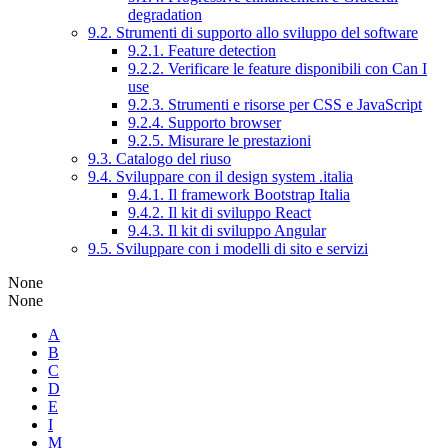
degradation
9.2. Strumenti di supporto allo sviluppo del software
9.2.1. Feature detection
9.2.2. Verificare le feature disponibili con Can I
use
9.2.3. Strumenti e risorse per CSS e JavaScript
9.2.4. Supporto browser
9.2.5. Misurare le prestazioni
9.3. Catalogo del riuso
9.4. Sviluppare con il design system .italia
9.4.1. Il framework Bootstrap Italia
9.4.2. Il kit di sviluppo React
9.4.3. Il kit di sviluppo Angular
9.5. Sviluppare con i modelli di sito e servizi
None
None
A
B
C
D
E
I
M