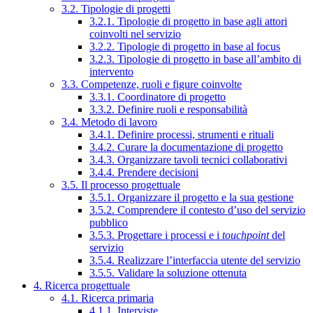
3.2. Tipologie di progetti
3.2.1. Tipologie di progetto in base agli attori
coinvolti nel servizio
3.2.2. Tipologie di progetto in base al focus
3.2.3. Tipologie di progetto in base all’ambito di
intervento
3.3. Competenze, ruoli e figure coinvolte
3.3.1. Coordinatore di progetto
3.3.2. Definire ruoli e responsabilità
3.4. Metodo di lavoro
3.4.1. Definire processi, strumenti e rituali
3.4.2. Curare la documentazione di progetto
3.4.3. Organizzare tavoli tecnici collaborativi
3.4.4. Prendere decisioni
3.5. Il processo progettuale
3.5.1. Organizzare il progetto e la sua gestione
3.5.2. Comprendere il contesto d’uso del servizio
pubblico
3.5.3. Progettare i processi e i
touchpoint
del
servizio
3.5.4. Realizzare l’interfaccia utente del servizio
3.5.5. Validare la soluzione ottenuta
4. Ricerca progettuale
4.1. Ricerca primaria
4.1.1. Interviste