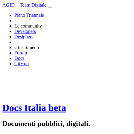
AGID
+
Team Digitale
Piano Triennale
Le community
Developers
Designers
Gli strumenti
Forum
Docs
GitHub
Docs Italia
beta
Documenti pubblici, digitali.