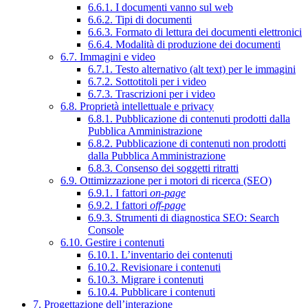
6.6.1. I documenti vanno sul web
6.6.2. Tipi di documenti
6.6.3. Formato di lettura dei documenti elettronici
6.6.4. Modalità di produzione dei documenti
6.7. Immagini e video
6.7.1. Testo alternativo (alt text) per le immagini
6.7.2. Sottotitoli per i video
6.7.3. Trascrizioni per i video
6.8. Proprietà intellettuale e privacy
6.8.1. Pubblicazione di contenuti prodotti dalla
Pubblica Amministrazione
6.8.2. Pubblicazione di contenuti non prodotti
dalla Pubblica Amministrazione
6.8.3. Consenso dei soggetti ritratti
6.9. Ottimizzazione per i motori di ricerca (SEO)
6.9.1. I fattori
on-page
6.9.2. I fattori
off-page
6.9.3. Strumenti di diagnostica SEO: Search
Console
6.10. Gestire i contenuti
6.10.1. L’inventario dei contenuti
6.10.2. Revisionare i contenuti
6.10.3. Migrare i contenuti
6.10.4. Pubblicare i contenuti
7. Progettazione dell’interazione