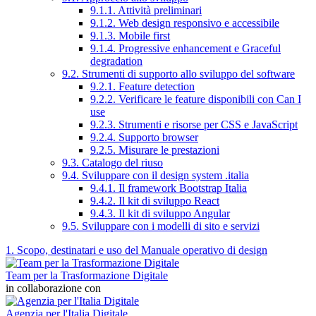
9.1.1. Attività preliminari
9.1.2. Web design responsivo e accessibile
9.1.3. Mobile first
9.1.4. Progressive enhancement e Graceful
degradation
9.2. Strumenti di supporto allo sviluppo del software
9.2.1. Feature detection
9.2.2. Verificare le feature disponibili con Can I
use
9.2.3. Strumenti e risorse per CSS e JavaScript
9.2.4. Supporto browser
9.2.5. Misurare le prestazioni
9.3. Catalogo del riuso
9.4. Sviluppare con il design system .italia
9.4.1. Il framework Bootstrap Italia
9.4.2. Il kit di sviluppo React
9.4.3. Il kit di sviluppo Angular
9.5. Sviluppare con i modelli di sito e servizi
1. Scopo, destinatari e uso del Manuale operativo di design
Team per la Trasformazione Digitale
in collaborazione con
Agenzia per l'Italia Digitale