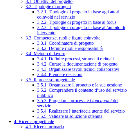
3.1. Obiettivi del progetto
3.2. Tipologie di progetti
3.2.1. Tipologie di progetto in base agli attori
coinvolti nel servizio
3.2.2. Tipologie di progetto in base al focus
3.2.3. Tipologie di progetto in base all’ambito di
intervento
3.3. Competenze, ruoli e figure coinvolte
3.3.1. Coordinatore di progetto
3.3.2. Definire ruoli e responsabilità
3.4. Metodo di lavoro
3.4.1. Definire processi, strumenti e rituali
3.4.2. Curare la documentazione di progetto
3.4.3. Organizzare tavoli tecnici collaborativi
3.4.4. Prendere decisioni
3.5. Il processo progettuale
3.5.1. Organizzare il progetto e la sua gestione
3.5.2. Comprendere il contesto d’uso del servizio
pubblico
3.5.3. Progettare i processi e i
touchpoint
del
servizio
3.5.4. Realizzare l’interfaccia utente del servizio
3.5.5. Validare la soluzione ottenuta
4. Ricerca progettuale
4.1. Ricerca primaria