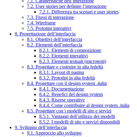
7.1. Caratteristiche dell’interazione
7.2. User stories per definire l’interazione
7.2.1. Differenza tra scenari e user stories
7.3. Flussi di interazione
7.4. Wireframe
7.5. Prototipi interattivi
8. Progettazione dell’interfaccia
8.1. Obiettivi dell’interfaccia
8.2. Elementi dell’interfaccia
8.2.1. Elementi di composizione
8.2.2. Elementi interattivi
8.2.3. Elementi testuali (microtesti)
8.3. Progettare e costruire in alta fedeltà
8.3.1. Layout di pagina
8.3.2. Prototipi in alta fedeltà
8.4. Progettare con il design system .italia
8.4.1. Documentazione
8.4.2. Benefici del design system
8.4.3. Risorse operative
8.4.4. Come contribuire al design system .italia
8.5. Progettare con i modelli di sito e servizi
8.5.1. Vantaggi dell’utilizzo dei modelli
8.5.2. I modelli di sito e servizi disponibili
9. Sviluppo dell’interfaccia
9.1. Approccio allo sviluppo