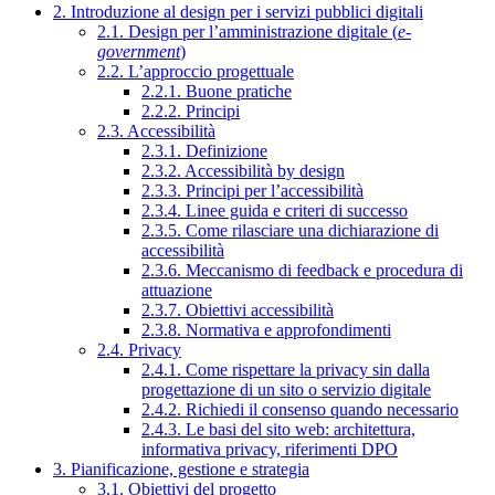
2. Introduzione al design per i servizi pubblici digitali
2.1. Design per l’amministrazione digitale (
e-
government
)
2.2. L’approccio progettuale
2.2.1. Buone pratiche
2.2.2. Principi
2.3. Accessibilità
2.3.1. Definizione
2.3.2. Accessibilità by design
2.3.3. Principi per l’accessibilità
2.3.4. Linee guida e criteri di successo
2.3.5. Come rilasciare una dichiarazione di
accessibilità
2.3.6. Meccanismo di feedback e procedura di
attuazione
2.3.7. Obiettivi accessibilità
2.3.8. Normativa e approfondimenti
2.4. Privacy
2.4.1. Come rispettare la privacy sin dalla
progettazione di un sito o servizio digitale
2.4.2. Richiedi il consenso quando necessario
2.4.3. Le basi del sito web: architettura,
informativa privacy, riferimenti DPO
3. Pianificazione, gestione e strategia
3.1. Obiettivi del progetto