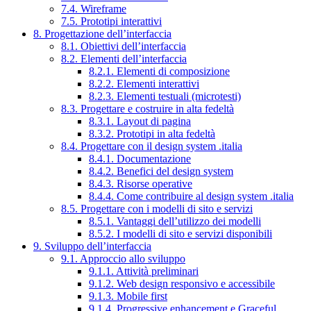
7.4. Wireframe
7.5. Prototipi interattivi
8. Progettazione dell’interfaccia
8.1. Obiettivi dell’interfaccia
8.2. Elementi dell’interfaccia
8.2.1. Elementi di composizione
8.2.2. Elementi interattivi
8.2.3. Elementi testuali (microtesti)
8.3. Progettare e costruire in alta fedeltà
8.3.1. Layout di pagina
8.3.2. Prototipi in alta fedeltà
8.4. Progettare con il design system .italia
8.4.1. Documentazione
8.4.2. Benefici del design system
8.4.3. Risorse operative
8.4.4. Come contribuire al design system .italia
8.5. Progettare con i modelli di sito e servizi
8.5.1. Vantaggi dell’utilizzo dei modelli
8.5.2. I modelli di sito e servizi disponibili
9. Sviluppo dell’interfaccia
9.1. Approccio allo sviluppo
9.1.1. Attività preliminari
9.1.2. Web design responsivo e accessibile
9.1.3. Mobile first
9.1.4. Progressive enhancement e Graceful