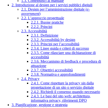
1.3. Contribuisci al manuale
2. Introduzione al design per i servizi pubblici digitali
2.1. Design per l’amministrazione digitale (
e-
government
)
2.2. L’approccio progettuale
2.2.1. Buone pratiche
2.2.2. Principi
2.3. Accessibilità
2.3.1. Definizione
2.3.2. Accessibilità by design
2.3.3. Principi per l’accessibilità
2.3.4. Linee guida e criteri di successo
2.3.5. Come rilasciare una dichiarazione di
accessibilità
2.3.6. Meccanismo di feedback e procedura di
attuazione
2.3.7. Obiettivi accessibilità
2.3.8. Normativa e approfondimenti
2.4. Privacy
2.4.1. Come rispettare la privacy sin dalla
progettazione di un sito o servizio digitale
2.4.2. Richiedi il consenso quando necessario
2.4.3. Le basi del sito web: architettura,
informativa privacy, riferimenti DPO
3. Pianificazione, gestione e strategia