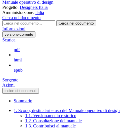
Manuale operativo di design
Progetto:
Designers Italia
Amministrazione:
italia
Cerca nel documento
Cerca nel documento
Informazioni
versione-corrente
Scarica
pdf
html
epub
Sorgente
Azioni
indice dei contenuti
Sommario
1. Scopo, destinatari e uso del Manuale operativo di design
1.1. Versionamento e storico
1.2. Consultazione del manuale
1.3. Contribuisci al manuale