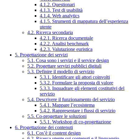
4.1.2. Questionari
4.1.3. Test di usabilità
4.1.4. Web analytics
4.1.5. Strumenti di mappatura dell’esperienza
utente
4.2. Ricerca secondaria
4.2.1. Ricerca documentale
4.2.2. Analisi benchmark
4.2.3. Valutazione euristica
5. Progettazione dei servizi
5.1. Cosa sono i servizi e il service design
5.2. Progettare servizi pubblici digitali
5.3. Definire il modello di servizio
5.3.1. Identificare gli attori coinvolti
5.3.2. Formulare la proposta di valore
5.3.3. Inquadrare gli elementi costitutivi del
servizio
5.4. Descrivere il funzionamento del servizio
5.4.1. Mappare l’ecosistema
5.4.2. Rappresentare i flussi di servizio
5.5. Co-progettare le soluzioni
5.5.1. Workshop di co-progettazione
6. Progettazione dei contenuti
6.1. Cos’è il content design
6.2. Ricerca utente sui contenuti e il linguaggio