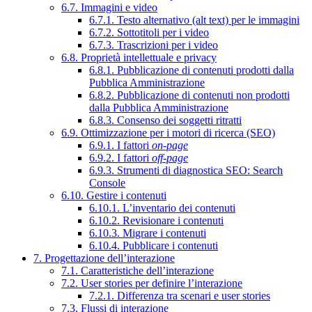
6.7. Immagini e video
6.7.1. Testo alternativo (alt text) per le immagini
6.7.2. Sottotitoli per i video
6.7.3. Trascrizioni per i video
6.8. Proprietà intellettuale e privacy
6.8.1. Pubblicazione di contenuti prodotti dalla
Pubblica Amministrazione
6.8.2. Pubblicazione di contenuti non prodotti
dalla Pubblica Amministrazione
6.8.3. Consenso dei soggetti ritratti
6.9. Ottimizzazione per i motori di ricerca (SEO)
6.9.1. I fattori
on-page
6.9.2. I fattori
off-page
6.9.3. Strumenti di diagnostica SEO: Search
Console
6.10. Gestire i contenuti
6.10.1. L’inventario dei contenuti
6.10.2. Revisionare i contenuti
6.10.3. Migrare i contenuti
6.10.4. Pubblicare i contenuti
7. Progettazione dell’interazione
7.1. Caratteristiche dell’interazione
7.2. User stories per definire l’interazione
7.2.1. Differenza tra scenari e user stories
7.3. Flussi di interazione