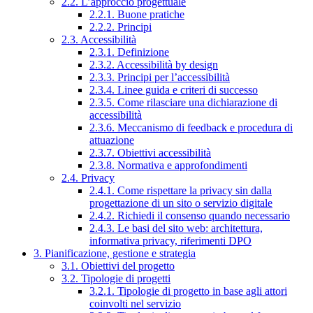
2.2. L’approccio progettuale
2.2.1. Buone pratiche
2.2.2. Principi
2.3. Accessibilità
2.3.1. Definizione
2.3.2. Accessibilità by design
2.3.3. Principi per l’accessibilità
2.3.4. Linee guida e criteri di successo
2.3.5. Come rilasciare una dichiarazione di
accessibilità
2.3.6. Meccanismo di feedback e procedura di
attuazione
2.3.7. Obiettivi accessibilità
2.3.8. Normativa e approfondimenti
2.4. Privacy
2.4.1. Come rispettare la privacy sin dalla
progettazione di un sito o servizio digitale
2.4.2. Richiedi il consenso quando necessario
2.4.3. Le basi del sito web: architettura,
informativa privacy, riferimenti DPO
3. Pianificazione, gestione e strategia
3.1. Obiettivi del progetto
3.2. Tipologie di progetti
3.2.1. Tipologie di progetto in base agli attori
coinvolti nel servizio