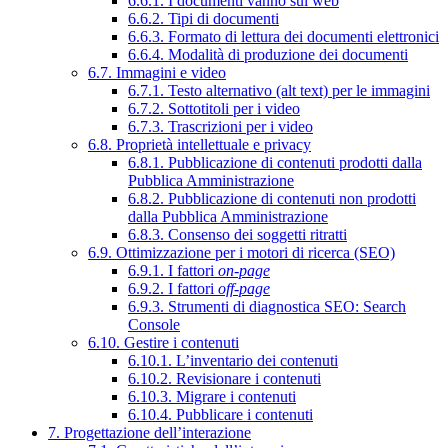
6.6.1. I documenti vanno sul web
6.6.2. Tipi di documenti
6.6.3. Formato di lettura dei documenti elettronici
6.6.4. Modalità di produzione dei documenti
6.7. Immagini e video
6.7.1. Testo alternativo (alt text) per le immagini
6.7.2. Sottotitoli per i video
6.7.3. Trascrizioni per i video
6.8. Proprietà intellettuale e privacy
6.8.1. Pubblicazione di contenuti prodotti dalla
Pubblica Amministrazione
6.8.2. Pubblicazione di contenuti non prodotti
dalla Pubblica Amministrazione
6.8.3. Consenso dei soggetti ritratti
6.9. Ottimizzazione per i motori di ricerca (SEO)
6.9.1. I fattori
on-page
6.9.2. I fattori
off-page
6.9.3. Strumenti di diagnostica SEO: Search
Console
6.10. Gestire i contenuti
6.10.1. L’inventario dei contenuti
6.10.2. Revisionare i contenuti
6.10.3. Migrare i contenuti
6.10.4. Pubblicare i contenuti
7. Progettazione dell’interazione