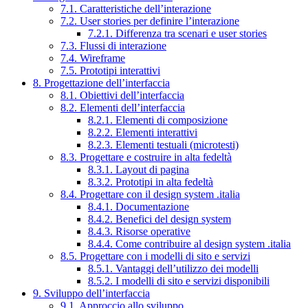
7.1. Caratteristiche dell’interazione
7.2. User stories per definire l’interazione
7.2.1. Differenza tra scenari e user stories
7.3. Flussi di interazione
7.4. Wireframe
7.5. Prototipi interattivi
8. Progettazione dell’interfaccia
8.1. Obiettivi dell’interfaccia
8.2. Elementi dell’interfaccia
8.2.1. Elementi di composizione
8.2.2. Elementi interattivi
8.2.3. Elementi testuali (microtesti)
8.3. Progettare e costruire in alta fedeltà
8.3.1. Layout di pagina
8.3.2. Prototipi in alta fedeltà
8.4. Progettare con il design system .italia
8.4.1. Documentazione
8.4.2. Benefici del design system
8.4.3. Risorse operative
8.4.4. Come contribuire al design system .italia
8.5. Progettare con i modelli di sito e servizi
8.5.1. Vantaggi dell’utilizzo dei modelli
8.5.2. I modelli di sito e servizi disponibili
9. Sviluppo dell’interfaccia
9.1. Approccio allo sviluppo