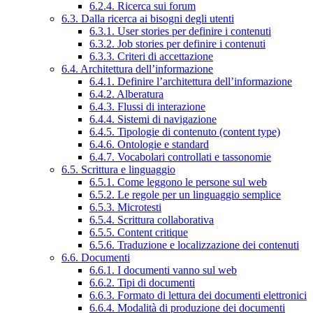
6.2.4. Ricerca sui forum
6.3. Dalla ricerca ai bisogni degli utenti
6.3.1. User stories per definire i contenuti
6.3.2. Job stories per definire i contenuti
6.3.3. Criteri di accettazione
6.4. Architettura dell’informazione
6.4.1. Definire l’architettura dell’informazione
6.4.2. Alberatura
6.4.3. Flussi di interazione
6.4.4. Sistemi di navigazione
6.4.5. Tipologie di contenuto (content type)
6.4.6. Ontologie e standard
6.4.7. Vocabolari controllati e tassonomie
6.5. Scrittura e linguaggio
6.5.1. Come leggono le persone sul web
6.5.2. Le regole per un linguaggio semplice
6.5.3. Microtesti
6.5.4. Scrittura collaborativa
6.5.5. Content critique
6.5.6. Traduzione e localizzazione dei contenuti
6.6. Documenti
6.6.1. I documenti vanno sul web
6.6.2. Tipi di documenti
6.6.3. Formato di lettura dei documenti elettronici
6.6.4. Modalità di produzione dei documenti