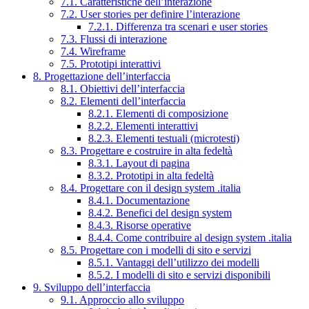
7.1. Caratteristiche dell’interazione
7.2. User stories per definire l’interazione
7.2.1. Differenza tra scenari e user stories
7.3. Flussi di interazione
7.4. Wireframe
7.5. Prototipi interattivi
8. Progettazione dell’interfaccia
8.1. Obiettivi dell’interfaccia
8.2. Elementi dell’interfaccia
8.2.1. Elementi di composizione
8.2.2. Elementi interattivi
8.2.3. Elementi testuali (microtesti)
8.3. Progettare e costruire in alta fedeltà
8.3.1. Layout di pagina
8.3.2. Prototipi in alta fedeltà
8.4. Progettare con il design system .italia
8.4.1. Documentazione
8.4.2. Benefici del design system
8.4.3. Risorse operative
8.4.4. Come contribuire al design system .italia
8.5. Progettare con i modelli di sito e servizi
8.5.1. Vantaggi dell’utilizzo dei modelli
8.5.2. I modelli di sito e servizi disponibili
9. Sviluppo dell’interfaccia
9.1. Approccio allo sviluppo