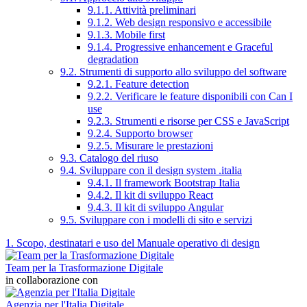
9.1.1. Attività preliminari
9.1.2. Web design responsivo e accessibile
9.1.3. Mobile first
9.1.4. Progressive enhancement e Graceful
degradation
9.2. Strumenti di supporto allo sviluppo del software
9.2.1. Feature detection
9.2.2. Verificare le feature disponibili con Can I
use
9.2.3. Strumenti e risorse per CSS e JavaScript
9.2.4. Supporto browser
9.2.5. Misurare le prestazioni
9.3. Catalogo del riuso
9.4. Sviluppare con il design system .italia
9.4.1. Il framework Bootstrap Italia
9.4.2. Il kit di sviluppo React
9.4.3. Il kit di sviluppo Angular
9.5. Sviluppare con i modelli di sito e servizi
1. Scopo, destinatari e uso del Manuale operativo di design
Team per la Trasformazione Digitale
in collaborazione con
Agenzia per l'Italia Digitale