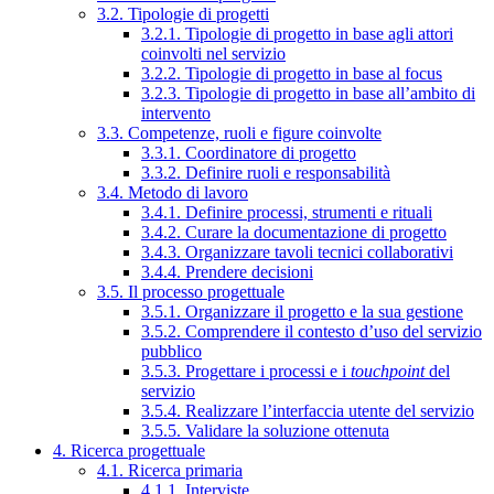
3.2. Tipologie di progetti
3.2.1. Tipologie di progetto in base agli attori
coinvolti nel servizio
3.2.2. Tipologie di progetto in base al focus
3.2.3. Tipologie di progetto in base all’ambito di
intervento
3.3. Competenze, ruoli e figure coinvolte
3.3.1. Coordinatore di progetto
3.3.2. Definire ruoli e responsabilità
3.4. Metodo di lavoro
3.4.1. Definire processi, strumenti e rituali
3.4.2. Curare la documentazione di progetto
3.4.3. Organizzare tavoli tecnici collaborativi
3.4.4. Prendere decisioni
3.5. Il processo progettuale
3.5.1. Organizzare il progetto e la sua gestione
3.5.2. Comprendere il contesto d’uso del servizio
pubblico
3.5.3. Progettare i processi e i
touchpoint
del
servizio
3.5.4. Realizzare l’interfaccia utente del servizio
3.5.5. Validare la soluzione ottenuta
4. Ricerca progettuale
4.1. Ricerca primaria
4.1.1. Interviste