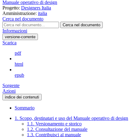
Manuale operativo di design
Progetto:
Designers Italia
Amministrazione:
italia
Cerca nel documento
Cerca nel documento
Informazioni
versione-corrente
Scarica
pdf
html
epub
Sorgente
Azioni
indice dei contenuti
Sommario
1. Scopo, destinatari e uso del Manuale operativo di design
1.1. Versionamento e storico
1.2. Consultazione del manuale
1.3. Contribuisci al manuale