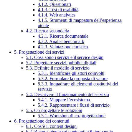
4.1.2. Questionari
4.1.3. Test di usabilità
4.1.4. Web analytics
4.1.5. Strumenti di mappatura dell’esperienza
utente
4.2. Ricerca secondaria
4.2.1. Ricerca documentale
4.2.2. Analisi benchmark
4.2.3. Valutazione euristica
5. Progettazione dei servizi
5.1. Cosa sono i servizi e il service design
5.2. Progettare servizi pubblici digitali
5.3. Definire il modello di servizio
5.3.1. Identificare gli attori coinvolti
5.3.2. Formulare la proposta di valore
5.3.3. Inquadrare gli elementi costitutivi del
servizio
5.4. Descrivere il funzionamento del servizio
5.4.1. Mappare l’ecosistema
5.4.2. Rappresentare i flussi di servizio
5.5. Co-progettare le soluzioni
5.5.1. Workshop di co-progettazione
6. Progettazione dei contenuti
6.1. Cos’è il content design
6.2. Ricerca utente sui contenuti e il linguaggio