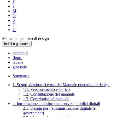
E
I
M
O
S
T
U
Manuale operativo di design
indici e glossario
contenuti
figure
tabelle
glossario
Sommario
1. Scopo, destinatari e uso del Manuale operativo di design
1.1. Versionamento e storico
1.2. Consultazione del manuale
1.3. Contribuisci al manuale
2. Introduzione al design per i servizi pubblici digitali
2.1. Design per l’amministrazione digitale (
e-
government
)