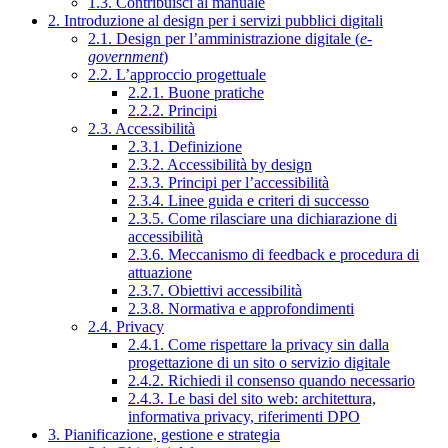
1.3. Contribuisci al manuale
2. Introduzione al design per i servizi pubblici digitali
2.1. Design per l’amministrazione digitale (
e-
government
)
2.2. L’approccio progettuale
2.2.1. Buone pratiche
2.2.2. Principi
2.3. Accessibilità
2.3.1. Definizione
2.3.2. Accessibilità by design
2.3.3. Principi per l’accessibilità
2.3.4. Linee guida e criteri di successo
2.3.5. Come rilasciare una dichiarazione di
accessibilità
2.3.6. Meccanismo di feedback e procedura di
attuazione
2.3.7. Obiettivi accessibilità
2.3.8. Normativa e approfondimenti
2.4. Privacy
2.4.1. Come rispettare la privacy sin dalla
progettazione di un sito o servizio digitale
2.4.2. Richiedi il consenso quando necessario
2.4.3. Le basi del sito web: architettura,
informativa privacy, riferimenti DPO
3. Pianificazione, gestione e strategia