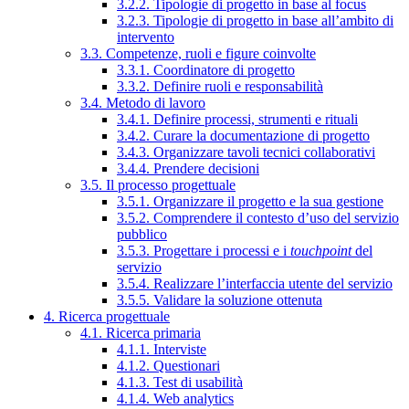
3.2.2. Tipologie di progetto in base al focus
3.2.3. Tipologie di progetto in base all’ambito di
intervento
3.3. Competenze, ruoli e figure coinvolte
3.3.1. Coordinatore di progetto
3.3.2. Definire ruoli e responsabilità
3.4. Metodo di lavoro
3.4.1. Definire processi, strumenti e rituali
3.4.2. Curare la documentazione di progetto
3.4.3. Organizzare tavoli tecnici collaborativi
3.4.4. Prendere decisioni
3.5. Il processo progettuale
3.5.1. Organizzare il progetto e la sua gestione
3.5.2. Comprendere il contesto d’uso del servizio
pubblico
3.5.3. Progettare i processi e i
touchpoint
del
servizio
3.5.4. Realizzare l’interfaccia utente del servizio
3.5.5. Validare la soluzione ottenuta
4. Ricerca progettuale
4.1. Ricerca primaria
4.1.1. Interviste
4.1.2. Questionari
4.1.3. Test di usabilità
4.1.4. Web analytics