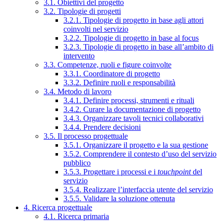
3.1. Obiettivi del progetto
3.2. Tipologie di progetti
3.2.1. Tipologie di progetto in base agli attori
coinvolti nel servizio
3.2.2. Tipologie di progetto in base al focus
3.2.3. Tipologie di progetto in base all’ambito di
intervento
3.3. Competenze, ruoli e figure coinvolte
3.3.1. Coordinatore di progetto
3.3.2. Definire ruoli e responsabilità
3.4. Metodo di lavoro
3.4.1. Definire processi, strumenti e rituali
3.4.2. Curare la documentazione di progetto
3.4.3. Organizzare tavoli tecnici collaborativi
3.4.4. Prendere decisioni
3.5. Il processo progettuale
3.5.1. Organizzare il progetto e la sua gestione
3.5.2. Comprendere il contesto d’uso del servizio
pubblico
3.5.3. Progettare i processi e i
touchpoint
del
servizio
3.5.4. Realizzare l’interfaccia utente del servizio
3.5.5. Validare la soluzione ottenuta
4. Ricerca progettuale
4.1. Ricerca primaria