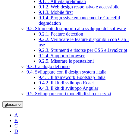
9.1.1. Attività preliminari
9.1.2. Web design responsivo e accessibile
9.1.3. Mobile first
9.1.4. Progressive enhancement e Graceful
degradation
9.2. Strumenti di supporto allo sviluppo del software
9.2.1. Feature detection
9.2.2. Verificare le feature disponibili con Can I
use
9.2.3. Strumenti e risorse per CSS e JavaScript
9.2.4. Supporto browser
9.2.5. Misurare le prestazioni
9.3. Catalogo del riuso
9.4. Sviluppare con il design system .italia
9.4.1. Il framework Bootstrap Italia
9.4.2. Il kit di sviluppo React
9.4.3. Il kit di sviluppo Angular
9.5. Sviluppare con i modelli di sito e servizi
glossario
A
B
C
D