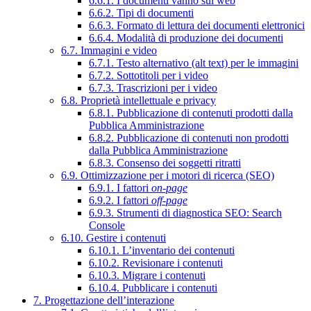
6.6.1. I documenti vanno sul web
6.6.2. Tipi di documenti
6.6.3. Formato di lettura dei documenti elettronici
6.6.4. Modalità di produzione dei documenti
6.7. Immagini e video
6.7.1. Testo alternativo (alt text) per le immagini
6.7.2. Sottotitoli per i video
6.7.3. Trascrizioni per i video
6.8. Proprietà intellettuale e privacy
6.8.1. Pubblicazione di contenuti prodotti dalla
Pubblica Amministrazione
6.8.2. Pubblicazione di contenuti non prodotti
dalla Pubblica Amministrazione
6.8.3. Consenso dei soggetti ritratti
6.9. Ottimizzazione per i motori di ricerca (SEO)
6.9.1. I fattori
on-page
6.9.2. I fattori
off-page
6.9.3. Strumenti di diagnostica SEO: Search
Console
6.10. Gestire i contenuti
6.10.1. L’inventario dei contenuti
6.10.2. Revisionare i contenuti
6.10.3. Migrare i contenuti
6.10.4. Pubblicare i contenuti
7. Progettazione dell’interazione