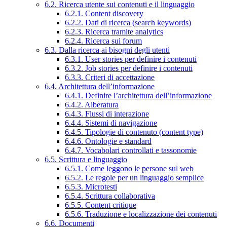
6.2. Ricerca utente sui contenuti e il linguaggio
6.2.1. Content discovery
6.2.2. Dati di ricerca (search keywords)
6.2.3. Ricerca tramite analytics
6.2.4. Ricerca sui forum
6.3. Dalla ricerca ai bisogni degli utenti
6.3.1. User stories per definire i contenuti
6.3.2. Job stories per definire i contenuti
6.3.3. Criteri di accettazione
6.4. Architettura dell’informazione
6.4.1. Definire l’architettura dell’informazione
6.4.2. Alberatura
6.4.3. Flussi di interazione
6.4.4. Sistemi di navigazione
6.4.5. Tipologie di contenuto (content type)
6.4.6. Ontologie e standard
6.4.7. Vocabolari controllati e tassonomie
6.5. Scrittura e linguaggio
6.5.1. Come leggono le persone sul web
6.5.2. Le regole per un linguaggio semplice
6.5.3. Microtesti
6.5.4. Scrittura collaborativa
6.5.5. Content critique
6.5.6. Traduzione e localizzazione dei contenuti
6.6. Documenti