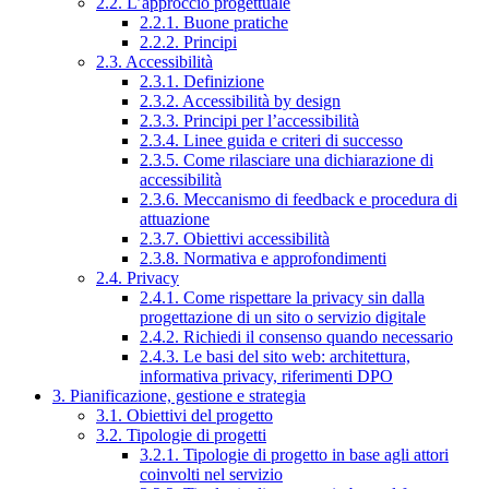
2.2. L’approccio progettuale
2.2.1. Buone pratiche
2.2.2. Principi
2.3. Accessibilità
2.3.1. Definizione
2.3.2. Accessibilità by design
2.3.3. Principi per l’accessibilità
2.3.4. Linee guida e criteri di successo
2.3.5. Come rilasciare una dichiarazione di
accessibilità
2.3.6. Meccanismo di feedback e procedura di
attuazione
2.3.7. Obiettivi accessibilità
2.3.8. Normativa e approfondimenti
2.4. Privacy
2.4.1. Come rispettare la privacy sin dalla
progettazione di un sito o servizio digitale
2.4.2. Richiedi il consenso quando necessario
2.4.3. Le basi del sito web: architettura,
informativa privacy, riferimenti DPO
3. Pianificazione, gestione e strategia
3.1. Obiettivi del progetto
3.2. Tipologie di progetti
3.2.1. Tipologie di progetto in base agli attori
coinvolti nel servizio