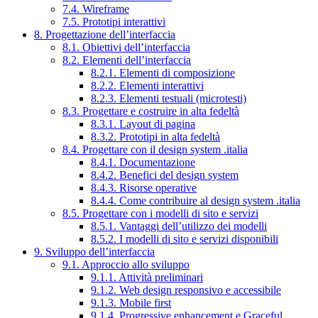
7.4. Wireframe
7.5. Prototipi interattivi
8. Progettazione dell’interfaccia
8.1. Obiettivi dell’interfaccia
8.2. Elementi dell’interfaccia
8.2.1. Elementi di composizione
8.2.2. Elementi interattivi
8.2.3. Elementi testuali (microtesti)
8.3. Progettare e costruire in alta fedeltà
8.3.1. Layout di pagina
8.3.2. Prototipi in alta fedeltà
8.4. Progettare con il design system .italia
8.4.1. Documentazione
8.4.2. Benefici del design system
8.4.3. Risorse operative
8.4.4. Come contribuire al design system .italia
8.5. Progettare con i modelli di sito e servizi
8.5.1. Vantaggi dell’utilizzo dei modelli
8.5.2. I modelli di sito e servizi disponibili
9. Sviluppo dell’interfaccia
9.1. Approccio allo sviluppo
9.1.1. Attività preliminari
9.1.2. Web design responsivo e accessibile
9.1.3. Mobile first
9.1.4. Progressive enhancement e Graceful