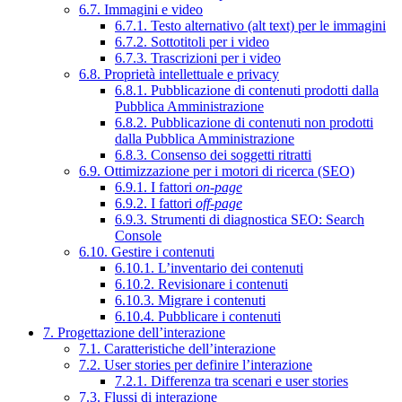
6.7. Immagini e video
6.7.1. Testo alternativo (alt text) per le immagini
6.7.2. Sottotitoli per i video
6.7.3. Trascrizioni per i video
6.8. Proprietà intellettuale e privacy
6.8.1. Pubblicazione di contenuti prodotti dalla
Pubblica Amministrazione
6.8.2. Pubblicazione di contenuti non prodotti
dalla Pubblica Amministrazione
6.8.3. Consenso dei soggetti ritratti
6.9. Ottimizzazione per i motori di ricerca (SEO)
6.9.1. I fattori
on-page
6.9.2. I fattori
off-page
6.9.3. Strumenti di diagnostica SEO: Search
Console
6.10. Gestire i contenuti
6.10.1. L’inventario dei contenuti
6.10.2. Revisionare i contenuti
6.10.3. Migrare i contenuti
6.10.4. Pubblicare i contenuti
7. Progettazione dell’interazione
7.1. Caratteristiche dell’interazione
7.2. User stories per definire l’interazione
7.2.1. Differenza tra scenari e user stories
7.3. Flussi di interazione