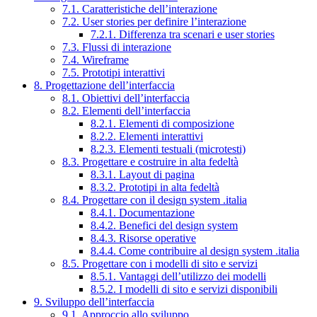
7.1. Caratteristiche dell’interazione
7.2. User stories per definire l’interazione
7.2.1. Differenza tra scenari e user stories
7.3. Flussi di interazione
7.4. Wireframe
7.5. Prototipi interattivi
8. Progettazione dell’interfaccia
8.1. Obiettivi dell’interfaccia
8.2. Elementi dell’interfaccia
8.2.1. Elementi di composizione
8.2.2. Elementi interattivi
8.2.3. Elementi testuali (microtesti)
8.3. Progettare e costruire in alta fedeltà
8.3.1. Layout di pagina
8.3.2. Prototipi in alta fedeltà
8.4. Progettare con il design system .italia
8.4.1. Documentazione
8.4.2. Benefici del design system
8.4.3. Risorse operative
8.4.4. Come contribuire al design system .italia
8.5. Progettare con i modelli di sito e servizi
8.5.1. Vantaggi dell’utilizzo dei modelli
8.5.2. I modelli di sito e servizi disponibili
9. Sviluppo dell’interfaccia
9.1. Approccio allo sviluppo