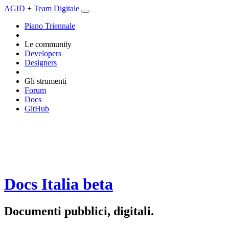
AGID
+
Team Digitale
Piano Triennale
Le community
Developers
Designers
Gli strumenti
Forum
Docs
GitHub
Docs Italia
beta
Documenti pubblici, digitali.