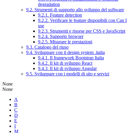
degradation
9.2. Strumenti di supporto allo sviluppo del software
9.2.1. Feature detection
9.2.2. Verificare le feature disponibili con Can I
use
9.2.3. Strumenti e risorse per CSS e JavaScript
9.2.4. Supporto browser
9.2.5. Misurare le prestazioni
9.3. Catalogo del riuso
9.4. Sviluppare con il design system .italia
9.4.1. Il framework Bootstrap Italia
9.4.2. Il kit di sviluppo React
9.4.3. Il kit di sviluppo Angular
9.5. Sviluppare con i modelli di sito e servizi
None
None
A
B
C
D
E
I
M