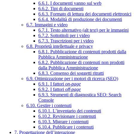
6.6.1. I documenti vanno sul web
6.6.2. Tipi di documenti
6.6.3. Formato di lettura dei documenti elettronici
6.6.4. Modalità di produzione dei documenti
6.7. Immagini e video
6.7.1. Testo alternativo (alt text) per le immagini
6.7.2. Sottotitoli per i video
6.7.3. Trascrizioni per i video
6.8. Proprietà intellettuale e privacy
6.8.1. Pubblicazione di contenuti prodotti dalla
Pubblica Amministrazione
6.8.2. Pubblicazione di contenuti non prodotti
dalla Pubblica Amministrazione
6.8.3. Consenso dei soggetti ritratti
6.9. Ottimizzazione per i motori di ricerca (SEO)
6.9.1. I fattori
on-page
6.9.2. I fattori
off-page
6.9.3. Strumenti di diagnostica SEO: Search
Console
6.10. Gestire i contenuti
6.10.1. L’inventario dei contenuti
6.10.2. Revisionare i contenuti
6.10.3. Migrare i contenuti
6.10.4. Pubblicare i contenuti
7. Progettazione dell’interazione