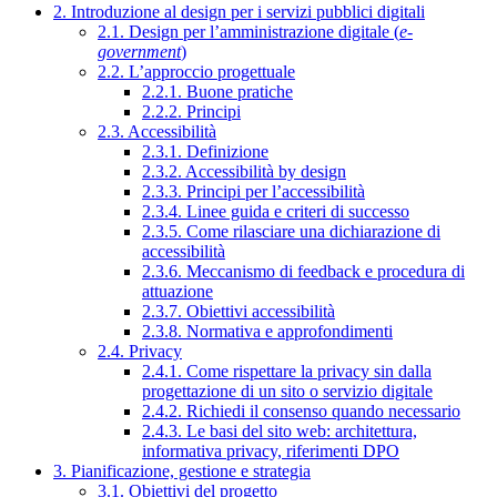
2. Introduzione al design per i servizi pubblici digitali
2.1. Design per l’amministrazione digitale (
e-
government
)
2.2. L’approccio progettuale
2.2.1. Buone pratiche
2.2.2. Principi
2.3. Accessibilità
2.3.1. Definizione
2.3.2. Accessibilità by design
2.3.3. Principi per l’accessibilità
2.3.4. Linee guida e criteri di successo
2.3.5. Come rilasciare una dichiarazione di
accessibilità
2.3.6. Meccanismo di feedback e procedura di
attuazione
2.3.7. Obiettivi accessibilità
2.3.8. Normativa e approfondimenti
2.4. Privacy
2.4.1. Come rispettare la privacy sin dalla
progettazione di un sito o servizio digitale
2.4.2. Richiedi il consenso quando necessario
2.4.3. Le basi del sito web: architettura,
informativa privacy, riferimenti DPO
3. Pianificazione, gestione e strategia
3.1. Obiettivi del progetto