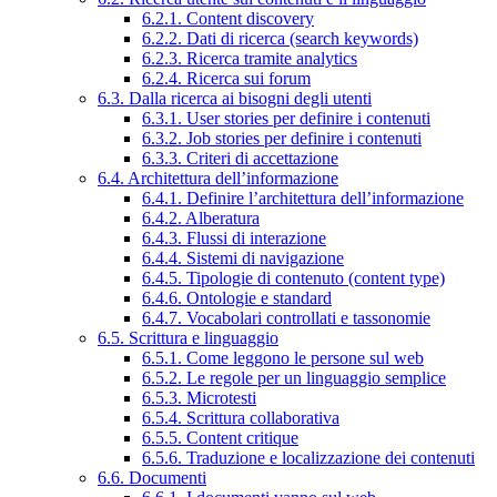
6.2.1. Content discovery
6.2.2. Dati di ricerca (search keywords)
6.2.3. Ricerca tramite analytics
6.2.4. Ricerca sui forum
6.3. Dalla ricerca ai bisogni degli utenti
6.3.1. User stories per definire i contenuti
6.3.2. Job stories per definire i contenuti
6.3.3. Criteri di accettazione
6.4. Architettura dell’informazione
6.4.1. Definire l’architettura dell’informazione
6.4.2. Alberatura
6.4.3. Flussi di interazione
6.4.4. Sistemi di navigazione
6.4.5. Tipologie di contenuto (content type)
6.4.6. Ontologie e standard
6.4.7. Vocabolari controllati e tassonomie
6.5. Scrittura e linguaggio
6.5.1. Come leggono le persone sul web
6.5.2. Le regole per un linguaggio semplice
6.5.3. Microtesti
6.5.4. Scrittura collaborativa
6.5.5. Content critique
6.5.6. Traduzione e localizzazione dei contenuti
6.6. Documenti