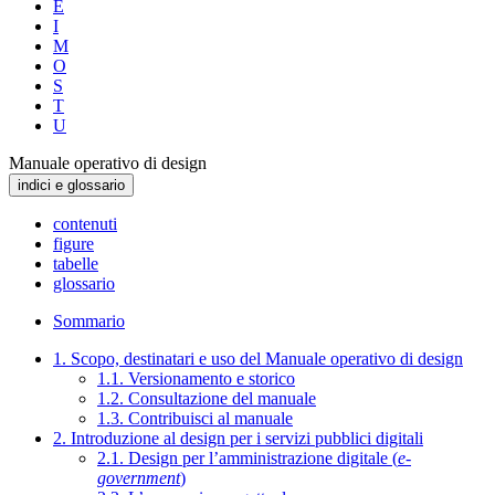
E
I
M
O
S
T
U
Manuale operativo di design
indici e glossario
contenuti
figure
tabelle
glossario
Sommario
1. Scopo, destinatari e uso del Manuale operativo di design
1.1. Versionamento e storico
1.2. Consultazione del manuale
1.3. Contribuisci al manuale
2. Introduzione al design per i servizi pubblici digitali
2.1. Design per l’amministrazione digitale (
e-
government
)