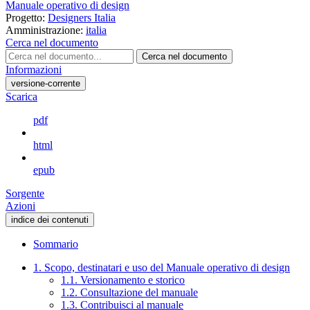
Manuale operativo di design
Progetto:
Designers Italia
Amministrazione:
italia
Cerca nel documento
Cerca nel documento
Informazioni
versione-corrente
Scarica
pdf
html
epub
Sorgente
Azioni
indice dei contenuti
Sommario
1. Scopo, destinatari e uso del Manuale operativo di design
1.1. Versionamento e storico
1.2. Consultazione del manuale
1.3. Contribuisci al manuale