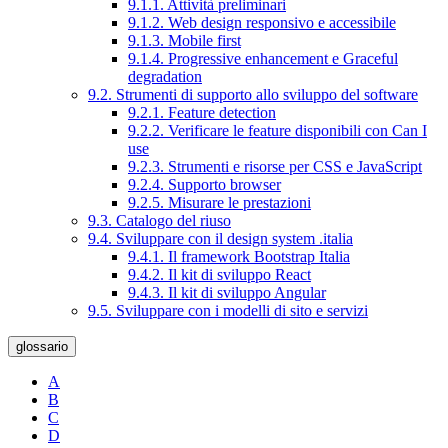
9.1.1. Attività preliminari
9.1.2. Web design responsivo e accessibile
9.1.3. Mobile first
9.1.4. Progressive enhancement e Graceful
degradation
9.2. Strumenti di supporto allo sviluppo del software
9.2.1. Feature detection
9.2.2. Verificare le feature disponibili con Can I
use
9.2.3. Strumenti e risorse per CSS e JavaScript
9.2.4. Supporto browser
9.2.5. Misurare le prestazioni
9.3. Catalogo del riuso
9.4. Sviluppare con il design system .italia
9.4.1. Il framework Bootstrap Italia
9.4.2. Il kit di sviluppo React
9.4.3. Il kit di sviluppo Angular
9.5. Sviluppare con i modelli di sito e servizi
glossario
A
B
C
D