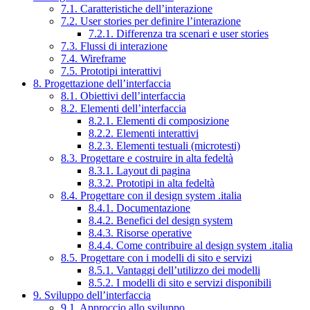
7.1. Caratteristiche dell’interazione
7.2. User stories per definire l’interazione
7.2.1. Differenza tra scenari e user stories
7.3. Flussi di interazione
7.4. Wireframe
7.5. Prototipi interattivi
8. Progettazione dell’interfaccia
8.1. Obiettivi dell’interfaccia
8.2. Elementi dell’interfaccia
8.2.1. Elementi di composizione
8.2.2. Elementi interattivi
8.2.3. Elementi testuali (microtesti)
8.3. Progettare e costruire in alta fedeltà
8.3.1. Layout di pagina
8.3.2. Prototipi in alta fedeltà
8.4. Progettare con il design system .italia
8.4.1. Documentazione
8.4.2. Benefici del design system
8.4.3. Risorse operative
8.4.4. Come contribuire al design system .italia
8.5. Progettare con i modelli di sito e servizi
8.5.1. Vantaggi dell’utilizzo dei modelli
8.5.2. I modelli di sito e servizi disponibili
9. Sviluppo dell’interfaccia
9.1. Approccio allo sviluppo