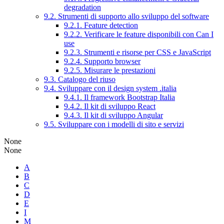
degradation
9.2. Strumenti di supporto allo sviluppo del software
9.2.1. Feature detection
9.2.2. Verificare le feature disponibili con Can I
use
9.2.3. Strumenti e risorse per CSS e JavaScript
9.2.4. Supporto browser
9.2.5. Misurare le prestazioni
9.3. Catalogo del riuso
9.4. Sviluppare con il design system .italia
9.4.1. Il framework Bootstrap Italia
9.4.2. Il kit di sviluppo React
9.4.3. Il kit di sviluppo Angular
9.5. Sviluppare con i modelli di sito e servizi
None
None
A
B
C
D
E
I
M