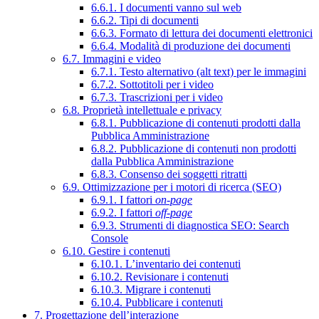
6.6.1. I documenti vanno sul web
6.6.2. Tipi di documenti
6.6.3. Formato di lettura dei documenti elettronici
6.6.4. Modalità di produzione dei documenti
6.7. Immagini e video
6.7.1. Testo alternativo (alt text) per le immagini
6.7.2. Sottotitoli per i video
6.7.3. Trascrizioni per i video
6.8. Proprietà intellettuale e privacy
6.8.1. Pubblicazione di contenuti prodotti dalla
Pubblica Amministrazione
6.8.2. Pubblicazione di contenuti non prodotti
dalla Pubblica Amministrazione
6.8.3. Consenso dei soggetti ritratti
6.9. Ottimizzazione per i motori di ricerca (SEO)
6.9.1. I fattori
on-page
6.9.2. I fattori
off-page
6.9.3. Strumenti di diagnostica SEO: Search
Console
6.10. Gestire i contenuti
6.10.1. L’inventario dei contenuti
6.10.2. Revisionare i contenuti
6.10.3. Migrare i contenuti
6.10.4. Pubblicare i contenuti
7. Progettazione dell’interazione