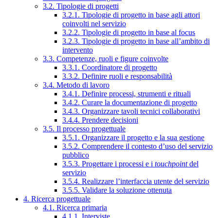
3.2. Tipologie di progetti
3.2.1. Tipologie di progetto in base agli attori
coinvolti nel servizio
3.2.2. Tipologie di progetto in base al focus
3.2.3. Tipologie di progetto in base all’ambito di
intervento
3.3. Competenze, ruoli e figure coinvolte
3.3.1. Coordinatore di progetto
3.3.2. Definire ruoli e responsabilità
3.4. Metodo di lavoro
3.4.1. Definire processi, strumenti e rituali
3.4.2. Curare la documentazione di progetto
3.4.3. Organizzare tavoli tecnici collaborativi
3.4.4. Prendere decisioni
3.5. Il processo progettuale
3.5.1. Organizzare il progetto e la sua gestione
3.5.2. Comprendere il contesto d’uso del servizio
pubblico
3.5.3. Progettare i processi e i
touchpoint
del
servizio
3.5.4. Realizzare l’interfaccia utente del servizio
3.5.5. Validare la soluzione ottenuta
4. Ricerca progettuale
4.1. Ricerca primaria
4.1.1. Interviste