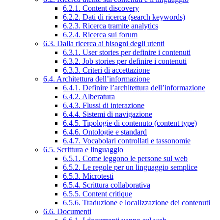
6.2.1. Content discovery
6.2.2. Dati di ricerca (search keywords)
6.2.3. Ricerca tramite analytics
6.2.4. Ricerca sui forum
6.3. Dalla ricerca ai bisogni degli utenti
6.3.1. User stories per definire i contenuti
6.3.2. Job stories per definire i contenuti
6.3.3. Criteri di accettazione
6.4. Architettura dell’informazione
6.4.1. Definire l’architettura dell’informazione
6.4.2. Alberatura
6.4.3. Flussi di interazione
6.4.4. Sistemi di navigazione
6.4.5. Tipologie di contenuto (content type)
6.4.6. Ontologie e standard
6.4.7. Vocabolari controllati e tassonomie
6.5. Scrittura e linguaggio
6.5.1. Come leggono le persone sul web
6.5.2. Le regole per un linguaggio semplice
6.5.3. Microtesti
6.5.4. Scrittura collaborativa
6.5.5. Content critique
6.5.6. Traduzione e localizzazione dei contenuti
6.6. Documenti