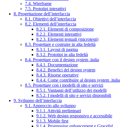
7.4. Wireframe
7.5. Prototipi interattivi
8. Progettazione dell’interfaccia
8.1. Obiettivi dell’interfaccia
8.2. Elementi dell’interfaccia
8.2.1. Elementi di composizione
8.2.2. Elementi interattivi
8.2.3. Elementi testuali (microtesti)
8.3. Progettare e costruire in alta fedeltà
8.3.1. Layout di pagina
8.3.2. Prototipi in alta fedeltà
8.4. Progettare con il design system .italia
8.4.1. Documentazione
8.4.2. Benefici del design system
8.4.3. Risorse operative
8.4.4. Come contribuire al design system .italia
8.5. Progettare con i modelli di sito e servizi
8.5.1. Vantaggi dell’utilizzo dei modelli
8.5.2. I modelli di sito e servizi disponibili
9. Sviluppo dell’interfaccia
9.1. Approccio allo sviluppo
9.1.1. Attività preliminari
9.1.2. Web design responsivo e accessibile
9.1.3. Mobile first
9.1.4. Progressive enhancement e Graceful