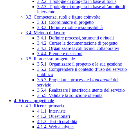
3.2.2. Tipologie di progetto in base al focus
3.2.3. Tipologie di progetto in base all’ambito di
intervento
3.3. Competenze, ruoli e figure coinvolte
3.3.1. Coordinatore di progetto
3.3.2. Definire ruoli e responsabilità
3.4. Metodo di lavoro
3.4.1. Definire processi, strumenti e rituali
3.4.2. Curare la documentazione di progetto
3.4.3. Organizzare tavoli tecnici collaborativi
3.4.4. Prendere decisioni
3.5. Il processo progettuale
3.5.1. Organizzare il progetto e la sua gestione
3.5.2. Comprendere il contesto d’uso del servizio
pubblico
3.5.3. Progettare i processi e i
touchpoint
del
servizio
3.5.4. Realizzare l’interfaccia utente del servizio
3.5.5. Validare la soluzione ottenuta
4. Ricerca progettuale
4.1. Ricerca primaria
4.1.1. Interviste
4.1.2. Questionari
4.1.3. Test di usabilità
4.1.4. Web analytics