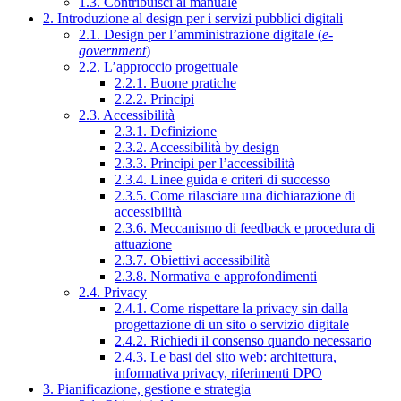
1.3. Contribuisci al manuale
2. Introduzione al design per i servizi pubblici digitali
2.1. Design per l’amministrazione digitale (
e-
government
)
2.2. L’approccio progettuale
2.2.1. Buone pratiche
2.2.2. Principi
2.3. Accessibilità
2.3.1. Definizione
2.3.2. Accessibilità by design
2.3.3. Principi per l’accessibilità
2.3.4. Linee guida e criteri di successo
2.3.5. Come rilasciare una dichiarazione di
accessibilità
2.3.6. Meccanismo di feedback e procedura di
attuazione
2.3.7. Obiettivi accessibilità
2.3.8. Normativa e approfondimenti
2.4. Privacy
2.4.1. Come rispettare la privacy sin dalla
progettazione di un sito o servizio digitale
2.4.2. Richiedi il consenso quando necessario
2.4.3. Le basi del sito web: architettura,
informativa privacy, riferimenti DPO
3. Pianificazione, gestione e strategia