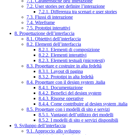
7.1. Caratteristiche dell’interazione
7.2. User stories per definire l’interazione
7.2.1. Differenza tra scenari e user stories
7.3. Flussi di interazione
7.4. Wireframe
7.5. Prototipi interattivi
8. Progettazione dell’interfaccia
8.1. Obiettivi dell’interfaccia
8.2. Elementi dell’interfaccia
8.2.1. Elementi di composizione
8.2.2. Elementi interattivi
8.2.3. Elementi testuali (microtesti)
8.3. Progettare e costruire in alta fedeltà
8.3.1. Layout di pagina
8.3.2. Prototipi in alta fedeltà
8.4. Progettare con il design system .italia
8.4.1. Documentazione
8.4.2. Benefici del design system
8.4.3. Risorse operative
8.4.4. Come contribuire al design system .italia
8.5. Progettare con i modelli di sito e servizi
8.5.1. Vantaggi dell’utilizzo dei modelli
8.5.2. I modelli di sito e servizi disponibili
9. Sviluppo dell’interfaccia
9.1. Approccio allo sviluppo