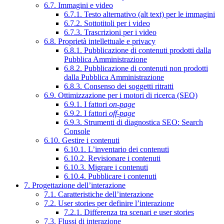
6.7. Immagini e video
6.7.1. Testo alternativo (alt text) per le immagini
6.7.2. Sottotitoli per i video
6.7.3. Trascrizioni per i video
6.8. Proprietà intellettuale e privacy
6.8.1. Pubblicazione di contenuti prodotti dalla
Pubblica Amministrazione
6.8.2. Pubblicazione di contenuti non prodotti
dalla Pubblica Amministrazione
6.8.3. Consenso dei soggetti ritratti
6.9. Ottimizzazione per i motori di ricerca (SEO)
6.9.1. I fattori
on-page
6.9.2. I fattori
off-page
6.9.3. Strumenti di diagnostica SEO: Search
Console
6.10. Gestire i contenuti
6.10.1. L’inventario dei contenuti
6.10.2. Revisionare i contenuti
6.10.3. Migrare i contenuti
6.10.4. Pubblicare i contenuti
7. Progettazione dell’interazione
7.1. Caratteristiche dell’interazione
7.2. User stories per definire l’interazione
7.2.1. Differenza tra scenari e user stories
7.3. Flussi di interazione