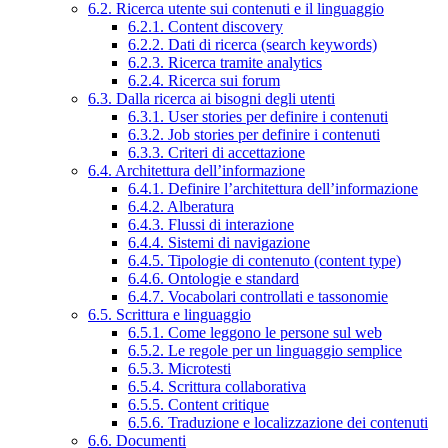
6.2. Ricerca utente sui contenuti e il linguaggio
6.2.1. Content discovery
6.2.2. Dati di ricerca (search keywords)
6.2.3. Ricerca tramite analytics
6.2.4. Ricerca sui forum
6.3. Dalla ricerca ai bisogni degli utenti
6.3.1. User stories per definire i contenuti
6.3.2. Job stories per definire i contenuti
6.3.3. Criteri di accettazione
6.4. Architettura dell’informazione
6.4.1. Definire l’architettura dell’informazione
6.4.2. Alberatura
6.4.3. Flussi di interazione
6.4.4. Sistemi di navigazione
6.4.5. Tipologie di contenuto (content type)
6.4.6. Ontologie e standard
6.4.7. Vocabolari controllati e tassonomie
6.5. Scrittura e linguaggio
6.5.1. Come leggono le persone sul web
6.5.2. Le regole per un linguaggio semplice
6.5.3. Microtesti
6.5.4. Scrittura collaborativa
6.5.5. Content critique
6.5.6. Traduzione e localizzazione dei contenuti
6.6. Documenti