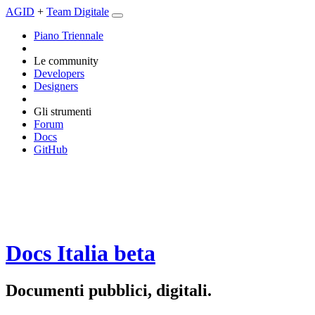
AGID
+
Team Digitale
Piano Triennale
Le community
Developers
Designers
Gli strumenti
Forum
Docs
GitHub
Docs Italia
beta
Documenti pubblici, digitali.