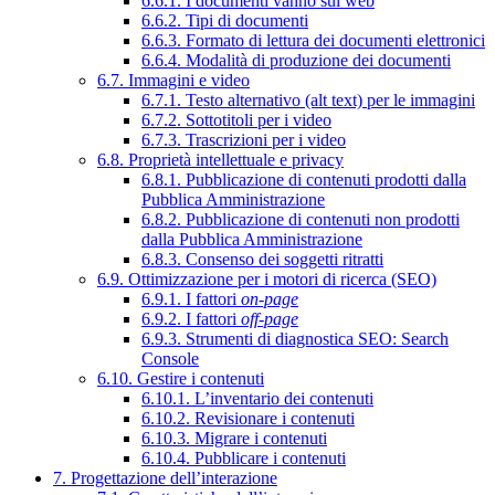
6.6.1. I documenti vanno sul web
6.6.2. Tipi di documenti
6.6.3. Formato di lettura dei documenti elettronici
6.6.4. Modalità di produzione dei documenti
6.7. Immagini e video
6.7.1. Testo alternativo (alt text) per le immagini
6.7.2. Sottotitoli per i video
6.7.3. Trascrizioni per i video
6.8. Proprietà intellettuale e privacy
6.8.1. Pubblicazione di contenuti prodotti dalla
Pubblica Amministrazione
6.8.2. Pubblicazione di contenuti non prodotti
dalla Pubblica Amministrazione
6.8.3. Consenso dei soggetti ritratti
6.9. Ottimizzazione per i motori di ricerca (SEO)
6.9.1. I fattori
on-page
6.9.2. I fattori
off-page
6.9.3. Strumenti di diagnostica SEO: Search
Console
6.10. Gestire i contenuti
6.10.1. L’inventario dei contenuti
6.10.2. Revisionare i contenuti
6.10.3. Migrare i contenuti
6.10.4. Pubblicare i contenuti
7. Progettazione dell’interazione