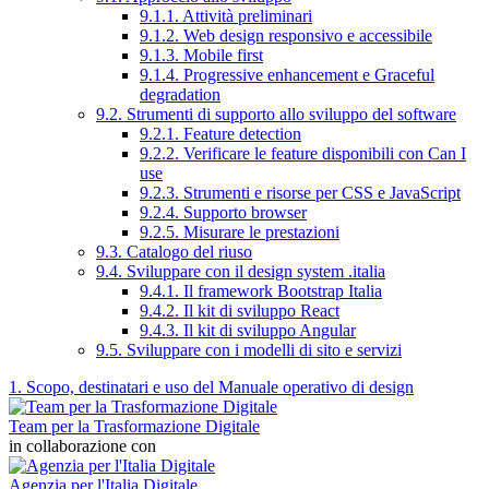
9.1.1. Attività preliminari
9.1.2. Web design responsivo e accessibile
9.1.3. Mobile first
9.1.4. Progressive enhancement e Graceful
degradation
9.2. Strumenti di supporto allo sviluppo del software
9.2.1. Feature detection
9.2.2. Verificare le feature disponibili con Can I
use
9.2.3. Strumenti e risorse per CSS e JavaScript
9.2.4. Supporto browser
9.2.5. Misurare le prestazioni
9.3. Catalogo del riuso
9.4. Sviluppare con il design system .italia
9.4.1. Il framework Bootstrap Italia
9.4.2. Il kit di sviluppo React
9.4.3. Il kit di sviluppo Angular
9.5. Sviluppare con i modelli di sito e servizi
1. Scopo, destinatari e uso del Manuale operativo di design
Team per la Trasformazione Digitale
in collaborazione con
Agenzia per l'Italia Digitale