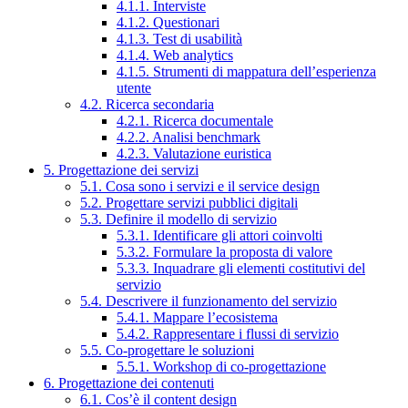
4.1.1. Interviste
4.1.2. Questionari
4.1.3. Test di usabilità
4.1.4. Web analytics
4.1.5. Strumenti di mappatura dell’esperienza
utente
4.2. Ricerca secondaria
4.2.1. Ricerca documentale
4.2.2. Analisi benchmark
4.2.3. Valutazione euristica
5. Progettazione dei servizi
5.1. Cosa sono i servizi e il service design
5.2. Progettare servizi pubblici digitali
5.3. Definire il modello di servizio
5.3.1. Identificare gli attori coinvolti
5.3.2. Formulare la proposta di valore
5.3.3. Inquadrare gli elementi costitutivi del
servizio
5.4. Descrivere il funzionamento del servizio
5.4.1. Mappare l’ecosistema
5.4.2. Rappresentare i flussi di servizio
5.5. Co-progettare le soluzioni
5.5.1. Workshop di co-progettazione
6. Progettazione dei contenuti
6.1. Cos’è il content design