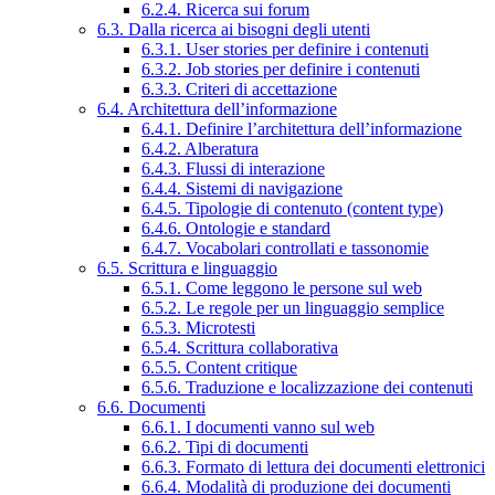
6.2.4. Ricerca sui forum
6.3. Dalla ricerca ai bisogni degli utenti
6.3.1. User stories per definire i contenuti
6.3.2. Job stories per definire i contenuti
6.3.3. Criteri di accettazione
6.4. Architettura dell’informazione
6.4.1. Definire l’architettura dell’informazione
6.4.2. Alberatura
6.4.3. Flussi di interazione
6.4.4. Sistemi di navigazione
6.4.5. Tipologie di contenuto (content type)
6.4.6. Ontologie e standard
6.4.7. Vocabolari controllati e tassonomie
6.5. Scrittura e linguaggio
6.5.1. Come leggono le persone sul web
6.5.2. Le regole per un linguaggio semplice
6.5.3. Microtesti
6.5.4. Scrittura collaborativa
6.5.5. Content critique
6.5.6. Traduzione e localizzazione dei contenuti
6.6. Documenti
6.6.1. I documenti vanno sul web
6.6.2. Tipi di documenti
6.6.3. Formato di lettura dei documenti elettronici
6.6.4. Modalità di produzione dei documenti