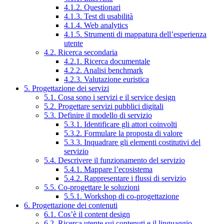
4.1.2. Questionari
4.1.3. Test di usabilità
4.1.4. Web analytics
4.1.5. Strumenti di mappatura dell’esperienza
utente
4.2. Ricerca secondaria
4.2.1. Ricerca documentale
4.2.2. Analisi benchmark
4.2.3. Valutazione euristica
5. Progettazione dei servizi
5.1. Cosa sono i servizi e il service design
5.2. Progettare servizi pubblici digitali
5.3. Definire il modello di servizio
5.3.1. Identificare gli attori coinvolti
5.3.2. Formulare la proposta di valore
5.3.3. Inquadrare gli elementi costitutivi del
servizio
5.4. Descrivere il funzionamento del servizio
5.4.1. Mappare l’ecosistema
5.4.2. Rappresentare i flussi di servizio
5.5. Co-progettare le soluzioni
5.5.1. Workshop di co-progettazione
6. Progettazione dei contenuti
6.1. Cos’è il content design
6.2. Ricerca utente sui contenuti e il linguaggio