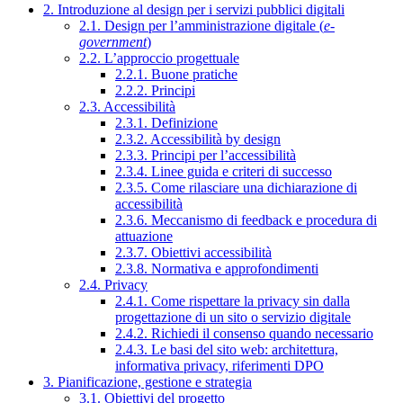
2. Introduzione al design per i servizi pubblici digitali
2.1. Design per l’amministrazione digitale (
e-
government
)
2.2. L’approccio progettuale
2.2.1. Buone pratiche
2.2.2. Principi
2.3. Accessibilità
2.3.1. Definizione
2.3.2. Accessibilità by design
2.3.3. Principi per l’accessibilità
2.3.4. Linee guida e criteri di successo
2.3.5. Come rilasciare una dichiarazione di
accessibilità
2.3.6. Meccanismo di feedback e procedura di
attuazione
2.3.7. Obiettivi accessibilità
2.3.8. Normativa e approfondimenti
2.4. Privacy
2.4.1. Come rispettare la privacy sin dalla
progettazione di un sito o servizio digitale
2.4.2. Richiedi il consenso quando necessario
2.4.3. Le basi del sito web: architettura,
informativa privacy, riferimenti DPO
3. Pianificazione, gestione e strategia
3.1. Obiettivi del progetto