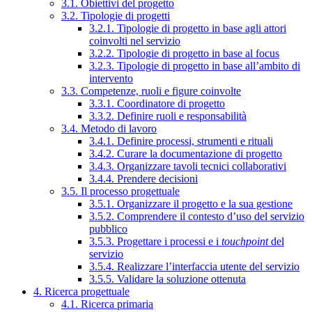
3.1. Obiettivi del progetto
3.2. Tipologie di progetti
3.2.1. Tipologie di progetto in base agli attori
coinvolti nel servizio
3.2.2. Tipologie di progetto in base al focus
3.2.3. Tipologie di progetto in base all’ambito di
intervento
3.3. Competenze, ruoli e figure coinvolte
3.3.1. Coordinatore di progetto
3.3.2. Definire ruoli e responsabilità
3.4. Metodo di lavoro
3.4.1. Definire processi, strumenti e rituali
3.4.2. Curare la documentazione di progetto
3.4.3. Organizzare tavoli tecnici collaborativi
3.4.4. Prendere decisioni
3.5. Il processo progettuale
3.5.1. Organizzare il progetto e la sua gestione
3.5.2. Comprendere il contesto d’uso del servizio
pubblico
3.5.3. Progettare i processi e i
touchpoint
del
servizio
3.5.4. Realizzare l’interfaccia utente del servizio
3.5.5. Validare la soluzione ottenuta
4. Ricerca progettuale
4.1. Ricerca primaria