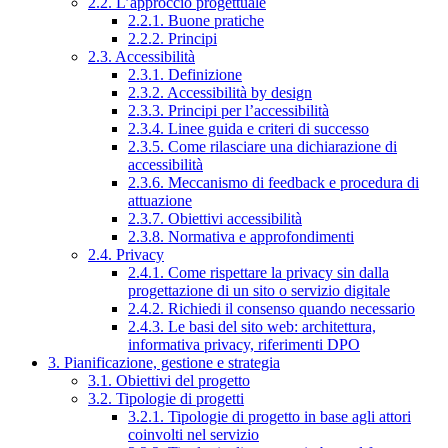
2.2. L’approccio progettuale
2.2.1. Buone pratiche
2.2.2. Principi
2.3. Accessibilità
2.3.1. Definizione
2.3.2. Accessibilità by design
2.3.3. Principi per l’accessibilità
2.3.4. Linee guida e criteri di successo
2.3.5. Come rilasciare una dichiarazione di
accessibilità
2.3.6. Meccanismo di feedback e procedura di
attuazione
2.3.7. Obiettivi accessibilità
2.3.8. Normativa e approfondimenti
2.4. Privacy
2.4.1. Come rispettare la privacy sin dalla
progettazione di un sito o servizio digitale
2.4.2. Richiedi il consenso quando necessario
2.4.3. Le basi del sito web: architettura,
informativa privacy, riferimenti DPO
3. Pianificazione, gestione e strategia
3.1. Obiettivi del progetto
3.2. Tipologie di progetti
3.2.1. Tipologie di progetto in base agli attori
coinvolti nel servizio