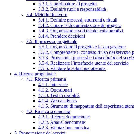
3.3.1. Coordinatore di progetto
3.3.2. Definire ruoli e responsabilità
3.4. Metodo di lavoro
3.4.1. Definire processi, strumenti e rituali
3.4.2. Curare la documentazione di progetto
3.4.3. Organizzare tavoli tecnici collaborativi
3.4.4. Prendere decisioni
3.5. Il processo progettuale
3.5.1. Organizzare il progetto e la sua gestione
3.5.2. Comprendere il contesto d’uso del servizio 
3.5.3. Progettare i processi e i
touchpoint
del servi
3.5.4. Realizzare l’interfaccia utente del servizio
3.5.5. Validare la soluzione ottenuta
4. Ricerca progettuale
4.1. Ricerca primaria
4.1.1. Interviste
4.1.2. Questionari
4.1.3. Test di usabilità
4.1.4. Web analytics
4.1.5. Strumenti di mappatura dell’esperienza uten
4.2. Ricerca secondaria
4.2.1. Ricerca documentale
4.2.2. Analisi benchmark
4.2.3. Valutazione euristica
5. Progettazione dei servizi