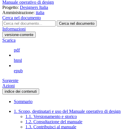
Manuale operativo di design
Progetto:
Designers Italia
Amministrazione:
italia
Cerca nel documento
Cerca nel documento
Informazioni
versione-corrente
Scarica
pdf
html
epub
Sorgente
Azioni
indice dei contenuti
Sommario
1. Scopo, destinatari e uso del Manuale operativo di design
1.1. Versionamento e storico
1.2. Consultazione del manuale
1.3. Contribuisci al manuale