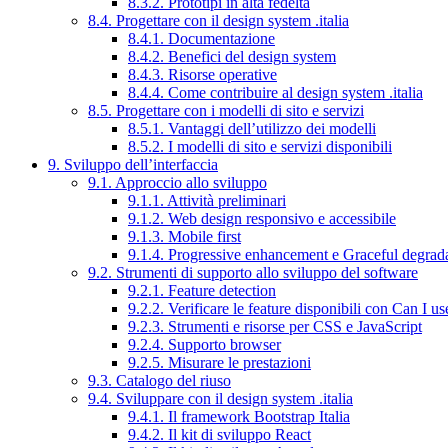
8.3.2. Prototipi in alta fedeltà
8.4. Progettare con il design system .italia
8.4.1. Documentazione
8.4.2. Benefici del design system
8.4.3. Risorse operative
8.4.4. Come contribuire al design system .italia
8.5. Progettare con i modelli di sito e servizi
8.5.1. Vantaggi dell’utilizzo dei modelli
8.5.2. I modelli di sito e servizi disponibili
9. Sviluppo dell’interfaccia
9.1. Approccio allo sviluppo
9.1.1. Attività preliminari
9.1.2. Web design responsivo e accessibile
9.1.3. Mobile first
9.1.4. Progressive enhancement e Graceful degrad
9.2. Strumenti di supporto allo sviluppo del software
9.2.1. Feature detection
9.2.2. Verificare le feature disponibili con Can I us
9.2.3. Strumenti e risorse per CSS e JavaScript
9.2.4. Supporto browser
9.2.5. Misurare le prestazioni
9.3. Catalogo del riuso
9.4. Sviluppare con il design system .italia
9.4.1. Il framework Bootstrap Italia
9.4.2. Il kit di sviluppo React