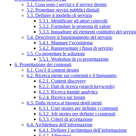
5.1. Cosa sono i servizi e il service design
5.2. Progettare servizi pubblici digitali
5.3. Definire il modello di servizio
5.3.1. Identificare gli attori coinvolti
5.3.2. Formulare la proposta di valore
5.3.3. Inquadrare gli elementi costitutivi del serviz
5.4. Descrivere il funzionamento del servizio
5.4.1. Mappare l’ecosistema
5.4.2. Rappresentare i flussi di servizio
5.5. Co-progettare le soluzioni
5.5.1. Workshop di co-progettazione
6. Progettazione dei contenuti
6.1. Cos’è il content design
6.2. Ricerca utente sui contenuti e il linguaggio
6.2.1. Content discovery
6.2.2. Dati di ricerca (search keywords)
6.2.3. Ricerca tramite analytics
6.2.4. Ricerca sui forum
6.3. Dalla ricerca ai bisogni degli utenti
6.3.1. User stories per definire i contenuti
6.3.2. Job stories per definire i contenuti
6.3.3. Criteri di accettazione
6.4. Architettura dell’informazione
6.4.1. Definire l’architettura dell’informazione
6.4.2. Alberatura