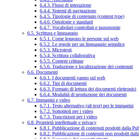
6.4.3. Flussi di interazione
6.4.4. Sistemi di navigazione
6.4.5. Tipologie di contenuto (content type)
6.4.6. Ontologie e standard
6.4.7. Vocabolari controllati e tassonomie
6.5. Scrittura e linguaggio
6.5.1. Come leggono le persone sul web
6.5.2. Le regole per un linguaggio semplice
6.5.3. Microtesti
6.5.4. Scrittura collaborativa
6.5.5. Content critique
6.5.6. Traduzione e localizzazione dei contenuti
6.6. Documenti
6.6.1. I documenti vanno sul web
6.6.2. Tipi di documenti
6.6.3. Formato di lettura dei documenti elettronici
6.6.4. Modalità di produzione dei documenti
6.7. Immagini e video
6.7.1. Testo alternativo (alt text) per le immagini
6.7.2. Sottotitoli per i video
6.7.3. Trascrizioni per i video
6.8. Proprietà intellettuale e privacy
6.8.1. Pubblicazione di contenuti prodotti dalla P
6.8.2. Pubblicazione di contenuti non prodotti dal