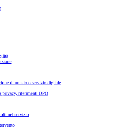
)
ilità
azione
ione di un sito o servizio digitale
va privacy, riferimenti DPO
olti nel servizio
ntervento