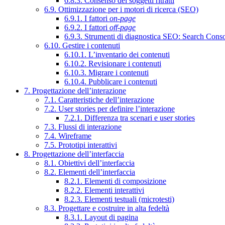
6.8.3. Consenso dei soggetti ritratti
6.9. Ottimizzazione per i motori di ricerca (SEO)
6.9.1. I fattori
on-page
6.9.2. I fattori
off-page
6.9.3. Strumenti di diagnostica SEO: Search Cons
6.10. Gestire i contenuti
6.10.1. L’inventario dei contenuti
6.10.2. Revisionare i contenuti
6.10.3. Migrare i contenuti
6.10.4. Pubblicare i contenuti
7. Progettazione dell’interazione
7.1. Caratteristiche dell’interazione
7.2. User stories per definire l’interazione
7.2.1. Differenza tra scenari e user stories
7.3. Flussi di interazione
7.4. Wireframe
7.5. Prototipi interattivi
8. Progettazione dell’interfaccia
8.1. Obiettivi dell’interfaccia
8.2. Elementi dell’interfaccia
8.2.1. Elementi di composizione
8.2.2. Elementi interattivi
8.2.3. Elementi testuali (microtesti)
8.3. Progettare e costruire in alta fedeltà
8.3.1. Layout di pagina