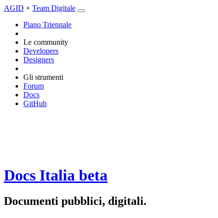
AGID
+
Team Digitale
Piano Triennale
Le community
Developers
Designers
Gli strumenti
Forum
Docs
GitHub
Docs Italia
beta
Documenti pubblici, digitali.