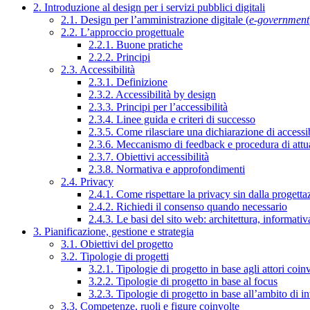
2. Introduzione al design per i servizi pubblici digitali
2.1. Design per l’amministrazione digitale (
e-government
2.2. L’approccio progettuale
2.2.1. Buone pratiche
2.2.2. Principi
2.3. Accessibilità
2.3.1. Definizione
2.3.2. Accessibilità by design
2.3.3. Principi per l’accessibilità
2.3.4. Linee guida e criteri di successo
2.3.5. Come rilasciare una dichiarazione di accessib
2.3.6. Meccanismo di feedback e procedura di attu
2.3.7. Obiettivi accessibilità
2.3.8. Normativa e approfondimenti
2.4. Privacy
2.4.1. Come rispettare la privacy sin dalla progettaz
2.4.2. Richiedi il consenso quando necessario
2.4.3. Le basi del sito web: architettura, informati
3. Pianificazione, gestione e strategia
3.1. Obiettivi del progetto
3.2. Tipologie di progetti
3.2.1. Tipologie di progetto in base agli attori coinv
3.2.2. Tipologie di progetto in base al focus
3.2.3. Tipologie di progetto in base all’ambito di i
3.3. Competenze, ruoli e figure coinvolte