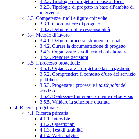
3.2.2. Tipologie di progetto in base al focus
3.2.3. Tipologie di progetto in base all’ambito di
intervento
3.3. Competenze, ruoli e figure coinvolte
3.3.1. Coordinatore di progetto
3.3.2. Definire ruoli e responsabilità
3.4. Metodo di lavoro
3.4.1. Definire processi, strumenti e rituali
3.4.2. Curare la documentazione di progetto
3.4.3. Organizzare tavoli tecnici collaborativi
3.4.4. Prendere decisioni
3.5. Il processo progettuale
3.5.1. Organizzare il progetto e la sua gestione
3.5.2. Comprendere il contesto d’uso del servizio
pubblico
3.5.3. Progettare i processi e i
touchpoint
del
servizio
3.5.4. Realizzare l’interfaccia utente del servizio
3.5.5. Validare la soluzione ottenuta
4. Ricerca progettuale
4.1. Ricerca primaria
4.1.1. Interviste
4.1.2. Questionari
4.1.3. Test di usabilità
4.1.4. Web analytics