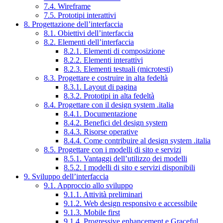
7.4. Wireframe
7.5. Prototipi interattivi
8. Progettazione dell’interfaccia
8.1. Obiettivi dell’interfaccia
8.2. Elementi dell’interfaccia
8.2.1. Elementi di composizione
8.2.2. Elementi interattivi
8.2.3. Elementi testuali (microtesti)
8.3. Progettare e costruire in alta fedeltà
8.3.1. Layout di pagina
8.3.2. Prototipi in alta fedeltà
8.4. Progettare con il design system .italia
8.4.1. Documentazione
8.4.2. Benefici del design system
8.4.3. Risorse operative
8.4.4. Come contribuire al design system .italia
8.5. Progettare con i modelli di sito e servizi
8.5.1. Vantaggi dell’utilizzo dei modelli
8.5.2. I modelli di sito e servizi disponibili
9. Sviluppo dell’interfaccia
9.1. Approccio allo sviluppo
9.1.1. Attività preliminari
9.1.2. Web design responsivo e accessibile
9.1.3. Mobile first
9.1.4. Progressive enhancement e Graceful