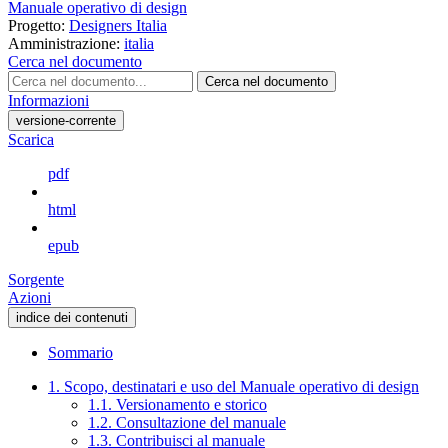
Manuale operativo di design
Progetto:
Designers Italia
Amministrazione:
italia
Cerca nel documento
Cerca nel documento
Informazioni
versione-corrente
Scarica
pdf
html
epub
Sorgente
Azioni
indice dei contenuti
Sommario
1. Scopo, destinatari e uso del Manuale operativo di design
1.1. Versionamento e storico
1.2. Consultazione del manuale
1.3. Contribuisci al manuale