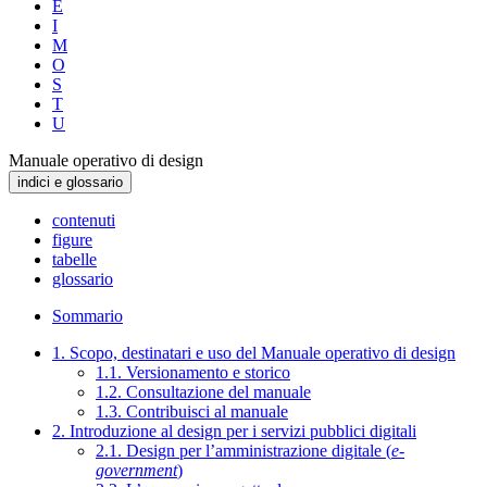
E
I
M
O
S
T
U
Manuale operativo di design
indici e glossario
contenuti
figure
tabelle
glossario
Sommario
1. Scopo, destinatari e uso del Manuale operativo di design
1.1. Versionamento e storico
1.2. Consultazione del manuale
1.3. Contribuisci al manuale
2. Introduzione al design per i servizi pubblici digitali
2.1. Design per l’amministrazione digitale (
e-
government
)