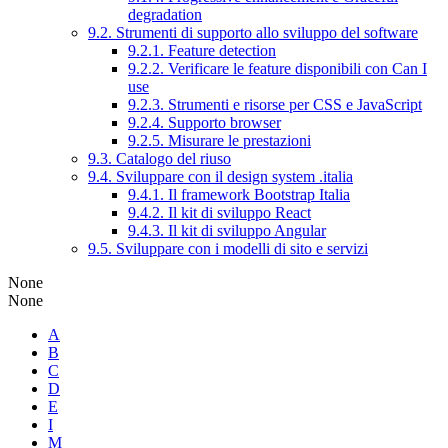
degradation
9.2. Strumenti di supporto allo sviluppo del software
9.2.1. Feature detection
9.2.2. Verificare le feature disponibili con Can I
use
9.2.3. Strumenti e risorse per CSS e JavaScript
9.2.4. Supporto browser
9.2.5. Misurare le prestazioni
9.3. Catalogo del riuso
9.4. Sviluppare con il design system .italia
9.4.1. Il framework Bootstrap Italia
9.4.2. Il kit di sviluppo React
9.4.3. Il kit di sviluppo Angular
9.5. Sviluppare con i modelli di sito e servizi
None
None
A
B
C
D
E
I
M