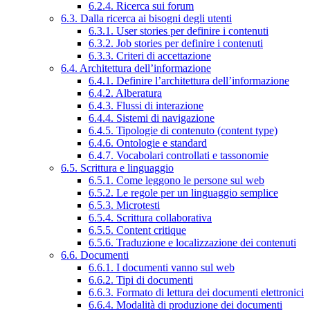
6.2.4. Ricerca sui forum
6.3. Dalla ricerca ai bisogni degli utenti
6.3.1. User stories per definire i contenuti
6.3.2. Job stories per definire i contenuti
6.3.3. Criteri di accettazione
6.4. Architettura dell’informazione
6.4.1. Definire l’architettura dell’informazione
6.4.2. Alberatura
6.4.3. Flussi di interazione
6.4.4. Sistemi di navigazione
6.4.5. Tipologie di contenuto (content type)
6.4.6. Ontologie e standard
6.4.7. Vocabolari controllati e tassonomie
6.5. Scrittura e linguaggio
6.5.1. Come leggono le persone sul web
6.5.2. Le regole per un linguaggio semplice
6.5.3. Microtesti
6.5.4. Scrittura collaborativa
6.5.5. Content critique
6.5.6. Traduzione e localizzazione dei contenuti
6.6. Documenti
6.6.1. I documenti vanno sul web
6.6.2. Tipi di documenti
6.6.3. Formato di lettura dei documenti elettronici
6.6.4. Modalità di produzione dei documenti