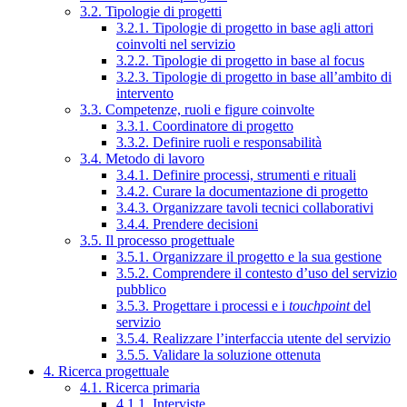
3.2. Tipologie di progetti
3.2.1. Tipologie di progetto in base agli attori
coinvolti nel servizio
3.2.2. Tipologie di progetto in base al focus
3.2.3. Tipologie di progetto in base all’ambito di
intervento
3.3. Competenze, ruoli e figure coinvolte
3.3.1. Coordinatore di progetto
3.3.2. Definire ruoli e responsabilità
3.4. Metodo di lavoro
3.4.1. Definire processi, strumenti e rituali
3.4.2. Curare la documentazione di progetto
3.4.3. Organizzare tavoli tecnici collaborativi
3.4.4. Prendere decisioni
3.5. Il processo progettuale
3.5.1. Organizzare il progetto e la sua gestione
3.5.2. Comprendere il contesto d’uso del servizio
pubblico
3.5.3. Progettare i processi e i
touchpoint
del
servizio
3.5.4. Realizzare l’interfaccia utente del servizio
3.5.5. Validare la soluzione ottenuta
4. Ricerca progettuale
4.1. Ricerca primaria
4.1.1. Interviste