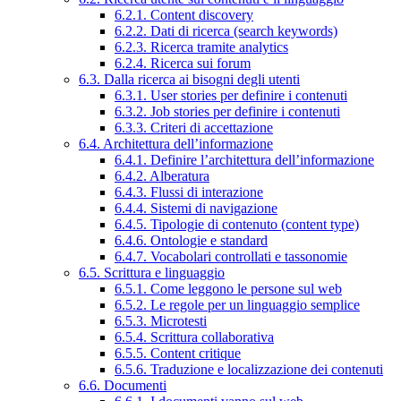
6.2.1. Content discovery
6.2.2. Dati di ricerca (search keywords)
6.2.3. Ricerca tramite analytics
6.2.4. Ricerca sui forum
6.3. Dalla ricerca ai bisogni degli utenti
6.3.1. User stories per definire i contenuti
6.3.2. Job stories per definire i contenuti
6.3.3. Criteri di accettazione
6.4. Architettura dell’informazione
6.4.1. Definire l’architettura dell’informazione
6.4.2. Alberatura
6.4.3. Flussi di interazione
6.4.4. Sistemi di navigazione
6.4.5. Tipologie di contenuto (content type)
6.4.6. Ontologie e standard
6.4.7. Vocabolari controllati e tassonomie
6.5. Scrittura e linguaggio
6.5.1. Come leggono le persone sul web
6.5.2. Le regole per un linguaggio semplice
6.5.3. Microtesti
6.5.4. Scrittura collaborativa
6.5.5. Content critique
6.5.6. Traduzione e localizzazione dei contenuti
6.6. Documenti