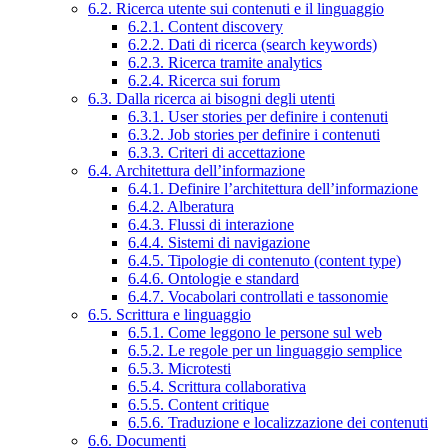
6.2. Ricerca utente sui contenuti e il linguaggio
6.2.1. Content discovery
6.2.2. Dati di ricerca (search keywords)
6.2.3. Ricerca tramite analytics
6.2.4. Ricerca sui forum
6.3. Dalla ricerca ai bisogni degli utenti
6.3.1. User stories per definire i contenuti
6.3.2. Job stories per definire i contenuti
6.3.3. Criteri di accettazione
6.4. Architettura dell’informazione
6.4.1. Definire l’architettura dell’informazione
6.4.2. Alberatura
6.4.3. Flussi di interazione
6.4.4. Sistemi di navigazione
6.4.5. Tipologie di contenuto (content type)
6.4.6. Ontologie e standard
6.4.7. Vocabolari controllati e tassonomie
6.5. Scrittura e linguaggio
6.5.1. Come leggono le persone sul web
6.5.2. Le regole per un linguaggio semplice
6.5.3. Microtesti
6.5.4. Scrittura collaborativa
6.5.5. Content critique
6.5.6. Traduzione e localizzazione dei contenuti
6.6. Documenti