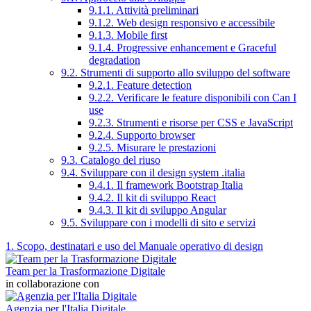
9.1.1. Attività preliminari
9.1.2. Web design responsivo e accessibile
9.1.3. Mobile first
9.1.4. Progressive enhancement e Graceful
degradation
9.2. Strumenti di supporto allo sviluppo del software
9.2.1. Feature detection
9.2.2. Verificare le feature disponibili con Can I
use
9.2.3. Strumenti e risorse per CSS e JavaScript
9.2.4. Supporto browser
9.2.5. Misurare le prestazioni
9.3. Catalogo del riuso
9.4. Sviluppare con il design system .italia
9.4.1. Il framework Bootstrap Italia
9.4.2. Il kit di sviluppo React
9.4.3. Il kit di sviluppo Angular
9.5. Sviluppare con i modelli di sito e servizi
1. Scopo, destinatari e uso del Manuale operativo di design
Team per la Trasformazione Digitale
in collaborazione con
Agenzia per l'Italia Digitale