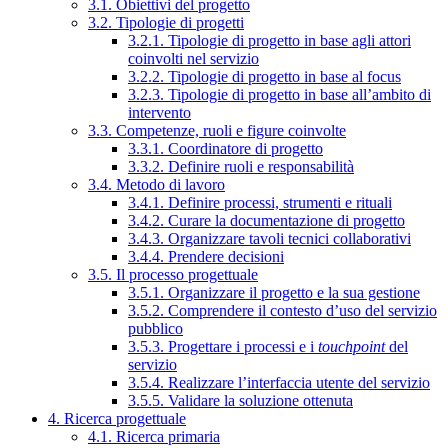
3.1. Obiettivi del progetto
3.2. Tipologie di progetti
3.2.1. Tipologie di progetto in base agli attori
coinvolti nel servizio
3.2.2. Tipologie di progetto in base al focus
3.2.3. Tipologie di progetto in base all’ambito di
intervento
3.3. Competenze, ruoli e figure coinvolte
3.3.1. Coordinatore di progetto
3.3.2. Definire ruoli e responsabilità
3.4. Metodo di lavoro
3.4.1. Definire processi, strumenti e rituali
3.4.2. Curare la documentazione di progetto
3.4.3. Organizzare tavoli tecnici collaborativi
3.4.4. Prendere decisioni
3.5. Il processo progettuale
3.5.1. Organizzare il progetto e la sua gestione
3.5.2. Comprendere il contesto d’uso del servizio
pubblico
3.5.3. Progettare i processi e i
touchpoint
del
servizio
3.5.4. Realizzare l’interfaccia utente del servizio
3.5.5. Validare la soluzione ottenuta
4. Ricerca progettuale
4.1. Ricerca primaria