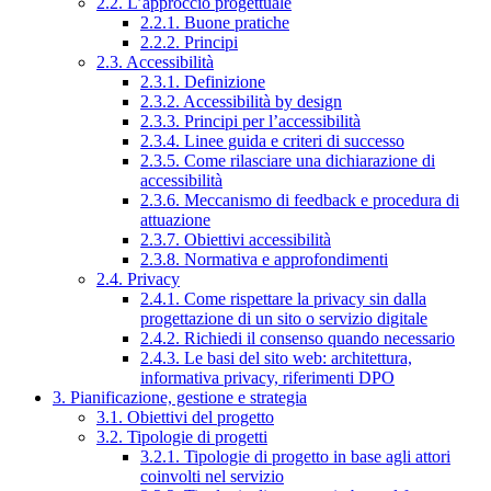
2.2. L’approccio progettuale
2.2.1. Buone pratiche
2.2.2. Principi
2.3. Accessibilità
2.3.1. Definizione
2.3.2. Accessibilità by design
2.3.3. Principi per l’accessibilità
2.3.4. Linee guida e criteri di successo
2.3.5. Come rilasciare una dichiarazione di
accessibilità
2.3.6. Meccanismo di feedback e procedura di
attuazione
2.3.7. Obiettivi accessibilità
2.3.8. Normativa e approfondimenti
2.4. Privacy
2.4.1. Come rispettare la privacy sin dalla
progettazione di un sito o servizio digitale
2.4.2. Richiedi il consenso quando necessario
2.4.3. Le basi del sito web: architettura,
informativa privacy, riferimenti DPO
3. Pianificazione, gestione e strategia
3.1. Obiettivi del progetto
3.2. Tipologie di progetti
3.2.1. Tipologie di progetto in base agli attori
coinvolti nel servizio