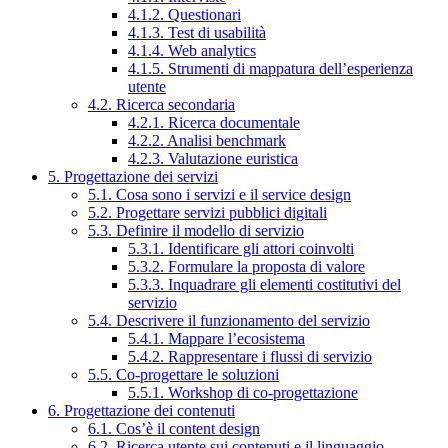
4.1.2. Questionari
4.1.3. Test di usabilità
4.1.4. Web analytics
4.1.5. Strumenti di mappatura dell’esperienza
utente
4.2. Ricerca secondaria
4.2.1. Ricerca documentale
4.2.2. Analisi benchmark
4.2.3. Valutazione euristica
5. Progettazione dei servizi
5.1. Cosa sono i servizi e il service design
5.2. Progettare servizi pubblici digitali
5.3. Definire il modello di servizio
5.3.1. Identificare gli attori coinvolti
5.3.2. Formulare la proposta di valore
5.3.3. Inquadrare gli elementi costitutivi del
servizio
5.4. Descrivere il funzionamento del servizio
5.4.1. Mappare l’ecosistema
5.4.2. Rappresentare i flussi di servizio
5.5. Co-progettare le soluzioni
5.5.1. Workshop di co-progettazione
6. Progettazione dei contenuti
6.1. Cos’è il content design
6.2. Ricerca utente sui contenuti e il linguaggio