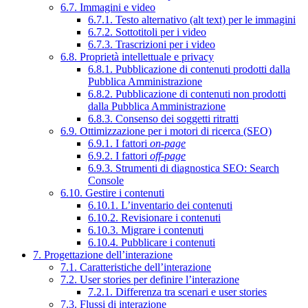
6.7. Immagini e video
6.7.1. Testo alternativo (alt text) per le immagini
6.7.2. Sottotitoli per i video
6.7.3. Trascrizioni per i video
6.8. Proprietà intellettuale e privacy
6.8.1. Pubblicazione di contenuti prodotti dalla
Pubblica Amministrazione
6.8.2. Pubblicazione di contenuti non prodotti
dalla Pubblica Amministrazione
6.8.3. Consenso dei soggetti ritratti
6.9. Ottimizzazione per i motori di ricerca (SEO)
6.9.1. I fattori
on-page
6.9.2. I fattori
off-page
6.9.3. Strumenti di diagnostica SEO: Search
Console
6.10. Gestire i contenuti
6.10.1. L’inventario dei contenuti
6.10.2. Revisionare i contenuti
6.10.3. Migrare i contenuti
6.10.4. Pubblicare i contenuti
7. Progettazione dell’interazione
7.1. Caratteristiche dell’interazione
7.2. User stories per definire l’interazione
7.2.1. Differenza tra scenari e user stories
7.3. Flussi di interazione