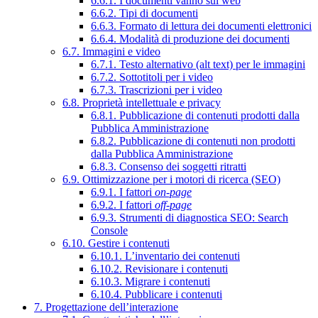
6.6.1. I documenti vanno sul web
6.6.2. Tipi di documenti
6.6.3. Formato di lettura dei documenti elettronici
6.6.4. Modalità di produzione dei documenti
6.7. Immagini e video
6.7.1. Testo alternativo (alt text) per le immagini
6.7.2. Sottotitoli per i video
6.7.3. Trascrizioni per i video
6.8. Proprietà intellettuale e privacy
6.8.1. Pubblicazione di contenuti prodotti dalla
Pubblica Amministrazione
6.8.2. Pubblicazione di contenuti non prodotti
dalla Pubblica Amministrazione
6.8.3. Consenso dei soggetti ritratti
6.9. Ottimizzazione per i motori di ricerca (SEO)
6.9.1. I fattori
on-page
6.9.2. I fattori
off-page
6.9.3. Strumenti di diagnostica SEO: Search
Console
6.10. Gestire i contenuti
6.10.1. L’inventario dei contenuti
6.10.2. Revisionare i contenuti
6.10.3. Migrare i contenuti
6.10.4. Pubblicare i contenuti
7. Progettazione dell’interazione