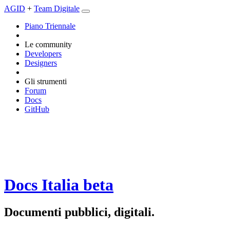
AGID
+
Team Digitale
Piano Triennale
Le community
Developers
Designers
Gli strumenti
Forum
Docs
GitHub
Docs Italia
beta
Documenti pubblici, digitali.