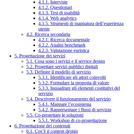
4.1.1. Interviste
4.1.2. Questionari
4.1.3. Test di usabilità
4.1.4. Web analytics
4.1.5. Strumenti di mappatura dell’esperienza
utente
4.2. Ricerca secondaria
4.2.1. Ricerca documentale
4.2.2. Analisi benchmark
4.2.3. Valutazione euristica
5. Progettazione dei servizi
5.1. Cosa sono i servizi e il service design
5.2. Progettare servizi pubblici digitali
5.3. Definire il modello di servizio
5.3.1. Identificare gli attori coinvolti
5.3.2. Formulare la proposta di valore
5.3.3. Inquadrare gli elementi costitutivi del
servizio
5.4. Descrivere il funzionamento del servizio
5.4.1. Mappare l’ecosistema
5.4.2. Rappresentare i flussi di servizio
5.5. Co-progettare le soluzioni
5.5.1. Workshop di co-progettazione
6. Progettazione dei contenuti
6.1. Cos’è il content design