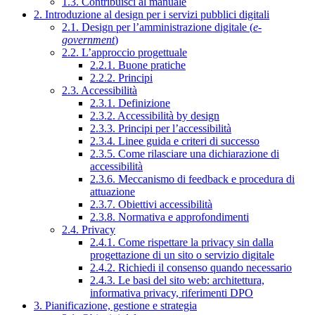
1.3. Contribuisci al manuale
2. Introduzione al design per i servizi pubblici digitali
2.1. Design per l’amministrazione digitale (
e-
government
)
2.2. L’approccio progettuale
2.2.1. Buone pratiche
2.2.2. Principi
2.3. Accessibilità
2.3.1. Definizione
2.3.2. Accessibilità by design
2.3.3. Principi per l’accessibilità
2.3.4. Linee guida e criteri di successo
2.3.5. Come rilasciare una dichiarazione di
accessibilità
2.3.6. Meccanismo di feedback e procedura di
attuazione
2.3.7. Obiettivi accessibilità
2.3.8. Normativa e approfondimenti
2.4. Privacy
2.4.1. Come rispettare la privacy sin dalla
progettazione di un sito o servizio digitale
2.4.2. Richiedi il consenso quando necessario
2.4.3. Le basi del sito web: architettura,
informativa privacy, riferimenti DPO
3. Pianificazione, gestione e strategia