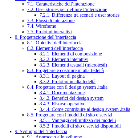
7.1. Caratteristiche dell’interazione
7.2. User stories per definire l’interazione
7.2.1. Differenza tra scenari e user stories
7.3. Flussi di interazione
7.4. Wireframe
7.5. Prototipi interattivi
8. Progettazione dell’interfaccia
8.1. Obiettivi dell’interfaccia
8.2. Elementi dell’interfaccia
8.2.1. Elementi di composizione
8.2.2. Elementi interattivi
8.2.3. Elementi testuali (microtesti)
8.3. Progettare e costruire in alta fedeltà
8.3.1. Layout di pagina
8.3.2. Prototipi in alta fedeltà
8.4. Progettare con il design system .italia
8.4.1. Documentazione
8.4.2. Benefici del design system
8.4.3. Risorse operative
8.4.4. Come contribuire al design system .italia
8.5. Progettare con i modelli di sito e servizi
8.5.1. Vantaggi dell’utilizzo dei modelli
8.5.2. I modelli di sito e servizi disponibili
9. Sviluppo dell’interfaccia
9.1. Approccio allo sviluppo