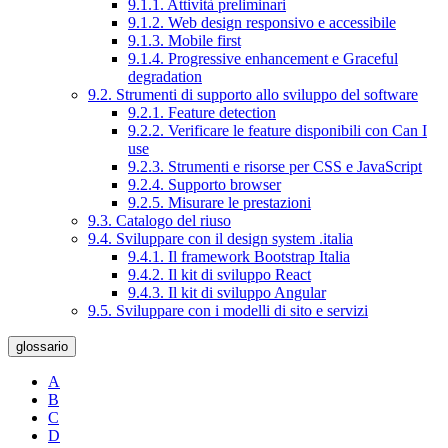
9.1.1. Attività preliminari
9.1.2. Web design responsivo e accessibile
9.1.3. Mobile first
9.1.4. Progressive enhancement e Graceful
degradation
9.2. Strumenti di supporto allo sviluppo del software
9.2.1. Feature detection
9.2.2. Verificare le feature disponibili con Can I
use
9.2.3. Strumenti e risorse per CSS e JavaScript
9.2.4. Supporto browser
9.2.5. Misurare le prestazioni
9.3. Catalogo del riuso
9.4. Sviluppare con il design system .italia
9.4.1. Il framework Bootstrap Italia
9.4.2. Il kit di sviluppo React
9.4.3. Il kit di sviluppo Angular
9.5. Sviluppare con i modelli di sito e servizi
glossario
A
B
C
D