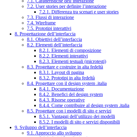
7.1. Caratteristiche dell’interazione
7.2. User stories per definire l’interazione
7.2.1. Differenza tra scenari e user stories
7.3. Flussi di interazione
7.4. Wireframe
7.5. Prototipi interattivi
8. Progettazione dell’interfaccia
8.1. Obiettivi dell’interfaccia
8.2. Elementi dell’interfaccia
8.2.1. Elementi di composizione
8.2.2. Elementi interattivi
8.2.3. Elementi testuali (microtesti)
8.3. Progettare e costruire in alta fedeltà
8.3.1. Layout di pagina
8.3.2. Prototipi in alta fedeltà
8.4. Progettare con il design system .italia
8.4.1. Documentazione
8.4.2. Benefici del design system
8.4.3. Risorse operative
8.4.4. Come contribuire al design system .italia
8.5. Progettare con i modelli di sito e servizi
8.5.1. Vantaggi dell’utilizzo dei modelli
8.5.2. I modelli di sito e servizi disponibili
9. Sviluppo dell’interfaccia
9.1. Approccio allo sviluppo