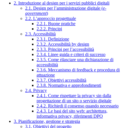
2. Introduzione al design per i servizi pubblici digitali
2.1. Design per l’amministrazione digitale (
e-
government
)
2.2. L’approccio progettuale
2.2.1. Buone pratiche
2.2.2. Principi
2.3. Accessibilità
2.3.1. Definizione
2.3.2. Accessibilità by design
2.3.3. Principi per l’accessibilità
2.3.4. Linee guida e criteri di successo
2.3.5. Come rilasciare una dichiarazione di
accessibilità
2.3.6. Meccanismo di feedback e procedura di
attuazione
2.3.7. Obiettivi accessibilità
2.3.8. Normativa e approfondimenti
2.4. Privacy
2.4.1. Come rispettare la privacy sin dalla
progettazione di un sito o servizio digitale
2.4.2. Richiedi il consenso quando necessario
2.4.3. Le basi del sito web: architettura,
informativa privacy, riferimenti DPO
3. Pianificazione, gestione e strategia
3.1. Obiettivi del progetto