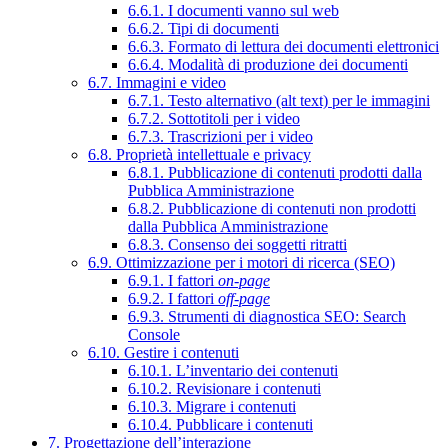
6.6.1. I documenti vanno sul web
6.6.2. Tipi di documenti
6.6.3. Formato di lettura dei documenti elettronici
6.6.4. Modalità di produzione dei documenti
6.7. Immagini e video
6.7.1. Testo alternativo (alt text) per le immagini
6.7.2. Sottotitoli per i video
6.7.3. Trascrizioni per i video
6.8. Proprietà intellettuale e privacy
6.8.1. Pubblicazione di contenuti prodotti dalla
Pubblica Amministrazione
6.8.2. Pubblicazione di contenuti non prodotti
dalla Pubblica Amministrazione
6.8.3. Consenso dei soggetti ritratti
6.9. Ottimizzazione per i motori di ricerca (SEO)
6.9.1. I fattori
on-page
6.9.2. I fattori
off-page
6.9.3. Strumenti di diagnostica SEO: Search
Console
6.10. Gestire i contenuti
6.10.1. L’inventario dei contenuti
6.10.2. Revisionare i contenuti
6.10.3. Migrare i contenuti
6.10.4. Pubblicare i contenuti
7. Progettazione dell’interazione