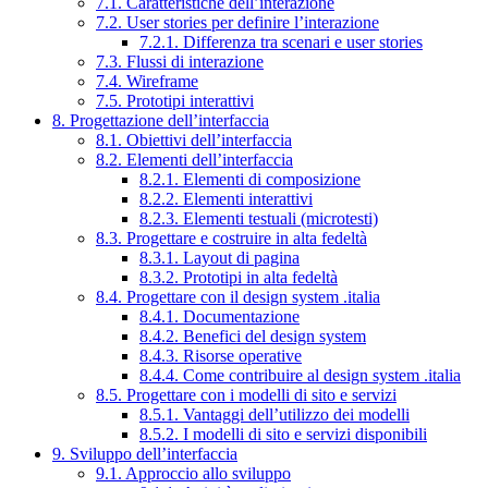
7.1. Caratteristiche dell’interazione
7.2. User stories per definire l’interazione
7.2.1. Differenza tra scenari e user stories
7.3. Flussi di interazione
7.4. Wireframe
7.5. Prototipi interattivi
8. Progettazione dell’interfaccia
8.1. Obiettivi dell’interfaccia
8.2. Elementi dell’interfaccia
8.2.1. Elementi di composizione
8.2.2. Elementi interattivi
8.2.3. Elementi testuali (microtesti)
8.3. Progettare e costruire in alta fedeltà
8.3.1. Layout di pagina
8.3.2. Prototipi in alta fedeltà
8.4. Progettare con il design system .italia
8.4.1. Documentazione
8.4.2. Benefici del design system
8.4.3. Risorse operative
8.4.4. Come contribuire al design system .italia
8.5. Progettare con i modelli di sito e servizi
8.5.1. Vantaggi dell’utilizzo dei modelli
8.5.2. I modelli di sito e servizi disponibili
9. Sviluppo dell’interfaccia
9.1. Approccio allo sviluppo