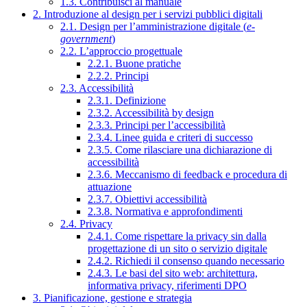
1.3. Contribuisci al manuale
2. Introduzione al design per i servizi pubblici digitali
2.1. Design per l’amministrazione digitale (
e-
government
)
2.2. L’approccio progettuale
2.2.1. Buone pratiche
2.2.2. Principi
2.3. Accessibilità
2.3.1. Definizione
2.3.2. Accessibilità by design
2.3.3. Principi per l’accessibilità
2.3.4. Linee guida e criteri di successo
2.3.5. Come rilasciare una dichiarazione di
accessibilità
2.3.6. Meccanismo di feedback e procedura di
attuazione
2.3.7. Obiettivi accessibilità
2.3.8. Normativa e approfondimenti
2.4. Privacy
2.4.1. Come rispettare la privacy sin dalla
progettazione di un sito o servizio digitale
2.4.2. Richiedi il consenso quando necessario
2.4.3. Le basi del sito web: architettura,
informativa privacy, riferimenti DPO
3. Pianificazione, gestione e strategia