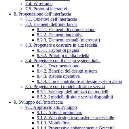
7.4. Wireframe
7.5. Prototipi interattivi
8. Progettazione dell’interfaccia
8.1. Obiettivi dell’interfaccia
8.2. Elementi dell’interfaccia
8.2.1. Elementi di composizione
8.2.2. Elementi interattivi
8.2.3. Elementi testuali (microtesti)
8.3. Progettare e costruire in alta fedeltà
8.3.1. Layout di pagina
8.3.2. Prototipi in alta fedeltà
8.4. Progettare con il design system .italia
8.4.1. Documentazione
8.4.2. Benefici del design system
8.4.3. Risorse operative
8.4.4. Come contribuire al design system .italia
8.5. Progettare con i modelli di sito e servizi
8.5.1. Vantaggi dell’utilizzo dei modelli
8.5.2. I modelli di sito e servizi disponibili
9. Sviluppo dell’interfaccia
9.1. Approccio allo sviluppo
9.1.1. Attività preliminari
9.1.2. Web design responsivo e accessibile
9.1.3. Mobile first
9.1.4. Progressive enhancement e Graceful