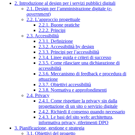
2. Introduzione al design per i servizi pubblici digitali
2.1. Design per l’amministrazione digitale (
e-
government
)
2.2. L’approccio progettuale
2.2.1. Buone pratiche
2.2.2. Principi
2.3. Accessibilità
2.3.1. Definizione
2.3.2. Accessibilità by design
2.3.3. Principi per l’accessibilità
2.3.4. Linee guida e criteri di successo
2.3.5. Come rilasciare una dichiarazione di
accessibilità
2.3.6. Meccanismo di feedback e procedura di
attuazione
2.3.7. Obiettivi accessibilità
2.3.8. Normativa e approfondimenti
2.4. Privacy
2.4.1. Come rispettare la privacy sin dalla
progettazione di un sito o servizio digitale
2.4.2. Richiedi il consenso quando necessario
2.4.3. Le basi del sito web: architettura,
informativa privacy, riferimenti DPO
3. Pianificazione, gestione e strategia
3.1. Obiettivi del progetto