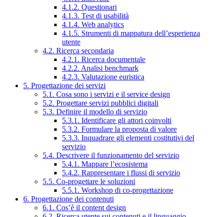
4.1.2. Questionari
4.1.3. Test di usabilità
4.1.4. Web analytics
4.1.5. Strumenti di mappatura dell’esperienza
utente
4.2. Ricerca secondaria
4.2.1. Ricerca documentale
4.2.2. Analisi benchmark
4.2.3. Valutazione euristica
5. Progettazione dei servizi
5.1. Cosa sono i servizi e il service design
5.2. Progettare servizi pubblici digitali
5.3. Definire il modello di servizio
5.3.1. Identificare gli attori coinvolti
5.3.2. Formulare la proposta di valore
5.3.3. Inquadrare gli elementi costitutivi del
servizio
5.4. Descrivere il funzionamento del servizio
5.4.1. Mappare l’ecosistema
5.4.2. Rappresentare i flussi di servizio
5.5. Co-progettare le soluzioni
5.5.1. Workshop di co-progettazione
6. Progettazione dei contenuti
6.1. Cos’è il content design
6.2. Ricerca utente sui contenuti e il linguaggio