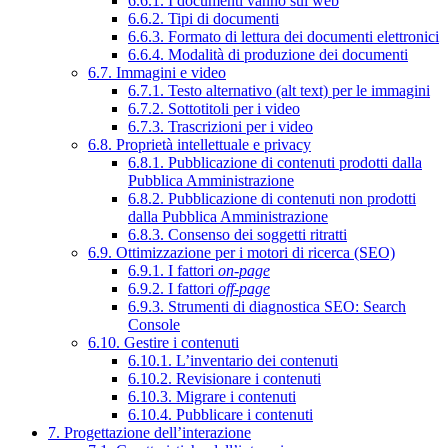
6.6.1. I documenti vanno sul web
6.6.2. Tipi di documenti
6.6.3. Formato di lettura dei documenti elettronici
6.6.4. Modalità di produzione dei documenti
6.7. Immagini e video
6.7.1. Testo alternativo (alt text) per le immagini
6.7.2. Sottotitoli per i video
6.7.3. Trascrizioni per i video
6.8. Proprietà intellettuale e privacy
6.8.1. Pubblicazione di contenuti prodotti dalla
Pubblica Amministrazione
6.8.2. Pubblicazione di contenuti non prodotti
dalla Pubblica Amministrazione
6.8.3. Consenso dei soggetti ritratti
6.9. Ottimizzazione per i motori di ricerca (SEO)
6.9.1. I fattori
on-page
6.9.2. I fattori
off-page
6.9.3. Strumenti di diagnostica SEO: Search
Console
6.10. Gestire i contenuti
6.10.1. L’inventario dei contenuti
6.10.2. Revisionare i contenuti
6.10.3. Migrare i contenuti
6.10.4. Pubblicare i contenuti
7. Progettazione dell’interazione