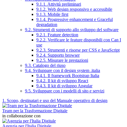
9.1.1. Attività preliminari
9.1.2. Web design responsivo e accessibile
9.1.3. Mobile first
9.1.4. Progressive enhancement e Graceful
degradation
9.2. Strumenti di supporto allo sviluppo del software
9.2.1. Feature detection
9.2.2. Verificare le feature disponibili con Can I
use
9.2.3. Strumenti e risorse per CSS e JavaScript
9.2.4. Supporto browser
9.2.5. Misurare le prestazioni
9.3. Catalogo del riuso
9.4. Sviluppare con il design system .italia
9.4.1. Il framework Bootstrap Italia
9.4.2. Il kit di sviluppo React
9.4.3. Il kit di sviluppo Angular
9.5. Sviluppare con i modelli di sito e servizi
1. Scopo, destinatari e uso del Manuale operativo di design
Team per la Trasformazione Digitale
in collaborazione con
Agenzia per l'Italia Digitale