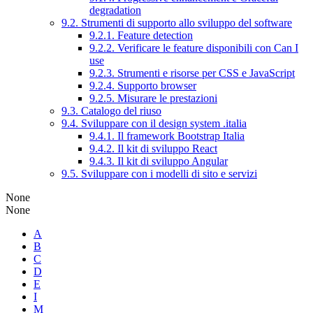
degradation
9.2. Strumenti di supporto allo sviluppo del software
9.2.1. Feature detection
9.2.2. Verificare le feature disponibili con Can I
use
9.2.3. Strumenti e risorse per CSS e JavaScript
9.2.4. Supporto browser
9.2.5. Misurare le prestazioni
9.3. Catalogo del riuso
9.4. Sviluppare con il design system .italia
9.4.1. Il framework Bootstrap Italia
9.4.2. Il kit di sviluppo React
9.4.3. Il kit di sviluppo Angular
9.5. Sviluppare con i modelli di sito e servizi
None
None
A
B
C
D
E
I
M