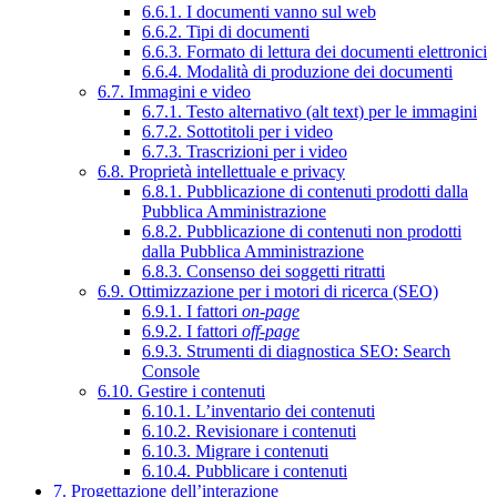
6.6.1. I documenti vanno sul web
6.6.2. Tipi di documenti
6.6.3. Formato di lettura dei documenti elettronici
6.6.4. Modalità di produzione dei documenti
6.7. Immagini e video
6.7.1. Testo alternativo (alt text) per le immagini
6.7.2. Sottotitoli per i video
6.7.3. Trascrizioni per i video
6.8. Proprietà intellettuale e privacy
6.8.1. Pubblicazione di contenuti prodotti dalla
Pubblica Amministrazione
6.8.2. Pubblicazione di contenuti non prodotti
dalla Pubblica Amministrazione
6.8.3. Consenso dei soggetti ritratti
6.9. Ottimizzazione per i motori di ricerca (SEO)
6.9.1. I fattori
on-page
6.9.2. I fattori
off-page
6.9.3. Strumenti di diagnostica SEO: Search
Console
6.10. Gestire i contenuti
6.10.1. L’inventario dei contenuti
6.10.2. Revisionare i contenuti
6.10.3. Migrare i contenuti
6.10.4. Pubblicare i contenuti
7. Progettazione dell’interazione