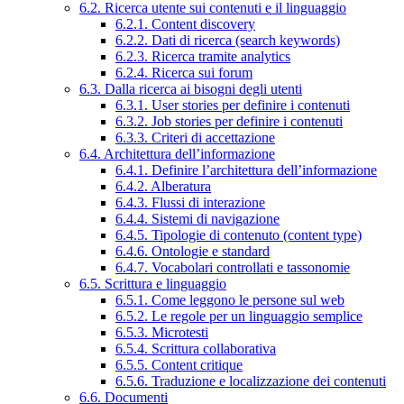
6.2. Ricerca utente sui contenuti e il linguaggio
6.2.1. Content discovery
6.2.2. Dati di ricerca (search keywords)
6.2.3. Ricerca tramite analytics
6.2.4. Ricerca sui forum
6.3. Dalla ricerca ai bisogni degli utenti
6.3.1. User stories per definire i contenuti
6.3.2. Job stories per definire i contenuti
6.3.3. Criteri di accettazione
6.4. Architettura dell’informazione
6.4.1. Definire l’architettura dell’informazione
6.4.2. Alberatura
6.4.3. Flussi di interazione
6.4.4. Sistemi di navigazione
6.4.5. Tipologie di contenuto (content type)
6.4.6. Ontologie e standard
6.4.7. Vocabolari controllati e tassonomie
6.5. Scrittura e linguaggio
6.5.1. Come leggono le persone sul web
6.5.2. Le regole per un linguaggio semplice
6.5.3. Microtesti
6.5.4. Scrittura collaborativa
6.5.5. Content critique
6.5.6. Traduzione e localizzazione dei contenuti
6.6. Documenti