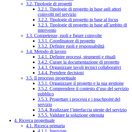
3.2. Tipologie di progetti
3.2.1. Tipologie di progetto in base agli attori
coinvolti nel servizio
3.2.2. Tipologie di progetto in base al focus
3.2.3. Tipologie di progetto in base all’ambito di
intervento
3.3. Competenze, ruoli e figure coinvolte
3.3.1. Coordinatore di progetto
3.3.2. Definire ruoli e responsabilità
3.4. Metodo di lavoro
3.4.1. Definire processi, strumenti e rituali
3.4.2. Curare la documentazione di progetto
3.4.3. Organizzare tavoli tecnici collaborativi
3.4.4. Prendere decisioni
3.5. Il processo progettuale
3.5.1. Organizzare il progetto e la sua gestione
3.5.2. Comprendere il contesto d’uso del servizio
pubblico
3.5.3. Progettare i processi e i
touchpoint
del
servizio
3.5.4. Realizzare l’interfaccia utente del servizio
3.5.5. Validare la soluzione ottenuta
4. Ricerca progettuale
4.1. Ricerca primaria
4.1.1. Interviste