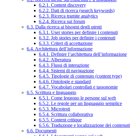
6.2.1. Content discovery
6.2.2. Dati di ricerca (search keywords)
6.2.3. Ricerca tramite analytics
6.2.4. Ricerca sui forum
6.3. Dalla ricerca ai bisogni degli utenti
6.3.1. User stories per definire i contenuti
6.3.2. Job stories per definire i contenuti
6.3.3. Criteri di accettazione
6.4. Architettura dell’informazione
6.4.1. Definire l’architettura dell’informazione
6.4.2. Alberatura
6.4.3. Flussi di interazione
6.4.4. Sistemi di navigazione
6.4.5. Tipologie di contenuto (content type)
6.4.6. Ontologie e standard
6.4.7. Vocabolari controllati e tassonomie
6.5. Scrittura e linguaggio
6.5.1. Come leggono le persone sul web
6.5.2. Le regole per un linguaggio semplice
6.5.3. Microtesti
6.5.4. Scrittura collaborativa
6.5.5. Content critique
6.5.6. Traduzione e localizzazione dei contenuti
6.6. Documenti