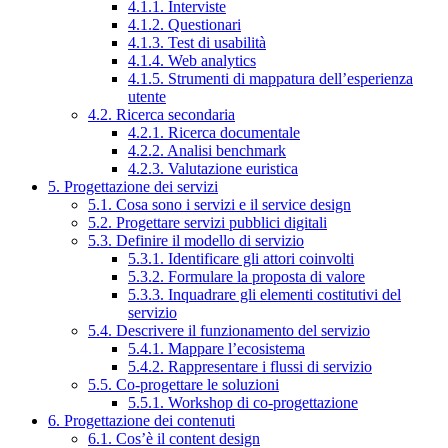
4.1.1. Interviste
4.1.2. Questionari
4.1.3. Test di usabilità
4.1.4. Web analytics
4.1.5. Strumenti di mappatura dell’esperienza
utente
4.2. Ricerca secondaria
4.2.1. Ricerca documentale
4.2.2. Analisi benchmark
4.2.3. Valutazione euristica
5. Progettazione dei servizi
5.1. Cosa sono i servizi e il service design
5.2. Progettare servizi pubblici digitali
5.3. Definire il modello di servizio
5.3.1. Identificare gli attori coinvolti
5.3.2. Formulare la proposta di valore
5.3.3. Inquadrare gli elementi costitutivi del
servizio
5.4. Descrivere il funzionamento del servizio
5.4.1. Mappare l’ecosistema
5.4.2. Rappresentare i flussi di servizio
5.5. Co-progettare le soluzioni
5.5.1. Workshop di co-progettazione
6. Progettazione dei contenuti
6.1. Cos’è il content design