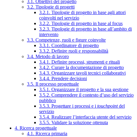
3.1. Obiettivi del progetto
3.2. Tipologie di progetti
3.2.1. Tipologie di progetto in base agli attori
coinvolti nel servizio
3.2.2. Tipologie di progetto in base al focus
3.2.3. Tipologie di progetto in base all’ambito di
intervento
3.3. Competenze, ruoli e figure coinvolte
3.3.1. Coordinatore di progetto
3.3.2. Definire ruoli e responsabilità
3.4. Metodo di lavoro
3.4.1. Definire processi, strumenti e rituali
3.4.2. Curare la documentazione di progetto
3.4.3. Organizzare tavoli tecnici collaborativi
3.4.4. Prendere decisioni
3.5. Il processo progettuale
3.5.1. Organizzare il progetto e la sua gestione
3.5.2. Comprendere il contesto d’uso del servizio
pubblico
3.5.3. Progettare i processi e i
touchpoint
del
servizio
3.5.4. Realizzare l’interfaccia utente del servizio
3.5.5. Validare la soluzione ottenuta
4. Ricerca progettuale
4.1. Ricerca primaria