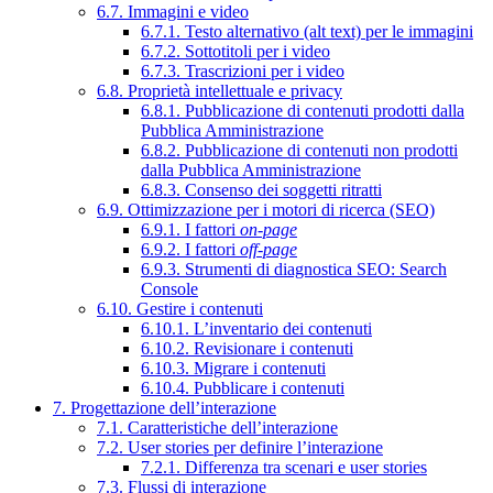
6.7. Immagini e video
6.7.1. Testo alternativo (alt text) per le immagini
6.7.2. Sottotitoli per i video
6.7.3. Trascrizioni per i video
6.8. Proprietà intellettuale e privacy
6.8.1. Pubblicazione di contenuti prodotti dalla
Pubblica Amministrazione
6.8.2. Pubblicazione di contenuti non prodotti
dalla Pubblica Amministrazione
6.8.3. Consenso dei soggetti ritratti
6.9. Ottimizzazione per i motori di ricerca (SEO)
6.9.1. I fattori
on-page
6.9.2. I fattori
off-page
6.9.3. Strumenti di diagnostica SEO: Search
Console
6.10. Gestire i contenuti
6.10.1. L’inventario dei contenuti
6.10.2. Revisionare i contenuti
6.10.3. Migrare i contenuti
6.10.4. Pubblicare i contenuti
7. Progettazione dell’interazione
7.1. Caratteristiche dell’interazione
7.2. User stories per definire l’interazione
7.2.1. Differenza tra scenari e user stories
7.3. Flussi di interazione