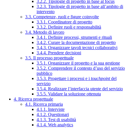
3.2.2. Tipologie di progetto in base al focus
3.2.3. Tipologie di progetto in base all’ambito di
intervento
3.3. Competenze, ruoli e figure coinvolte
3.3.1. Coordinatore di progetto
3.3.2. Definire ruoli e responsabilità
3.4. Metodo di lavoro
3.4.1. Definire processi, strumenti e rituali
3.4.2. Curare la documentazione di progetto
3.4.3. Organizzare tavoli tecnici collaborativi
3.4.4. Prendere decisioni
3.5. Il processo progettuale
3.5.1. Organizzare il progetto e la sua gestione
3.5.2. Comprendere il contesto d’uso del servizio
pubblico
3.5.3. Progettare i processi e i
touchpoint
del
servizio
3.5.4. Realizzare l’interfaccia utente del servizio
3.5.5. Validare la soluzione ottenuta
4. Ricerca progettuale
4.1. Ricerca primaria
4.1.1. Interviste
4.1.2. Questionari
4.1.3. Test di usabilità
4.1.4. Web analytics