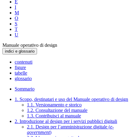
E
I
M
O
S
T
U
Manuale operativo di design
indici e glossario
contenuti
figure
tabelle
glossario
Sommario
1. Scopo, destinatari e uso del Manuale operativo di design
1.1. Versionamento e storico
1.2. Consultazione del manuale
1.3. Contribuisci al manuale
2. Introduzione al design per i servizi pubblici digitali
2.1. Design per l’amministrazione digitale (
e-
government
)