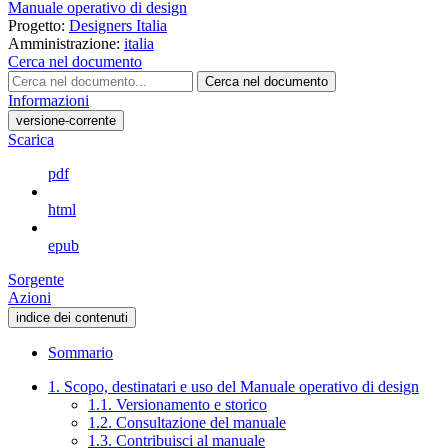
Manuale operativo di design
Progetto:
Designers Italia
Amministrazione:
italia
Cerca nel documento
Cerca nel documento
Informazioni
versione-corrente
Scarica
pdf
html
epub
Sorgente
Azioni
indice dei contenuti
Sommario
1. Scopo, destinatari e uso del Manuale operativo di design
1.1. Versionamento e storico
1.2. Consultazione del manuale
1.3. Contribuisci al manuale