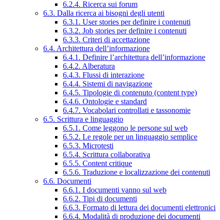
6.2.4. Ricerca sui forum
6.3. Dalla ricerca ai bisogni degli utenti
6.3.1. User stories per definire i contenuti
6.3.2. Job stories per definire i contenuti
6.3.3. Criteri di accettazione
6.4. Architettura dell’informazione
6.4.1. Definire l’architettura dell’informazione
6.4.2. Alberatura
6.4.3. Flussi di interazione
6.4.4. Sistemi di navigazione
6.4.5. Tipologie di contenuto (content type)
6.4.6. Ontologie e standard
6.4.7. Vocabolari controllati e tassonomie
6.5. Scrittura e linguaggio
6.5.1. Come leggono le persone sul web
6.5.2. Le regole per un linguaggio semplice
6.5.3. Microtesti
6.5.4. Scrittura collaborativa
6.5.5. Content critique
6.5.6. Traduzione e localizzazione dei contenuti
6.6. Documenti
6.6.1. I documenti vanno sul web
6.6.2. Tipi di documenti
6.6.3. Formato di lettura dei documenti elettronici
6.6.4. Modalità di produzione dei documenti