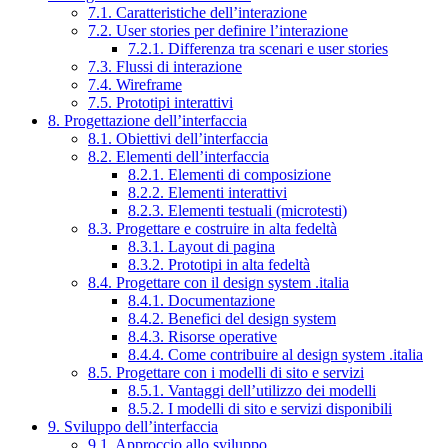
7.1. Caratteristiche dell’interazione
7.2. User stories per definire l’interazione
7.2.1. Differenza tra scenari e user stories
7.3. Flussi di interazione
7.4. Wireframe
7.5. Prototipi interattivi
8. Progettazione dell’interfaccia
8.1. Obiettivi dell’interfaccia
8.2. Elementi dell’interfaccia
8.2.1. Elementi di composizione
8.2.2. Elementi interattivi
8.2.3. Elementi testuali (microtesti)
8.3. Progettare e costruire in alta fedeltà
8.3.1. Layout di pagina
8.3.2. Prototipi in alta fedeltà
8.4. Progettare con il design system .italia
8.4.1. Documentazione
8.4.2. Benefici del design system
8.4.3. Risorse operative
8.4.4. Come contribuire al design system .italia
8.5. Progettare con i modelli di sito e servizi
8.5.1. Vantaggi dell’utilizzo dei modelli
8.5.2. I modelli di sito e servizi disponibili
9. Sviluppo dell’interfaccia
9.1. Approccio allo sviluppo