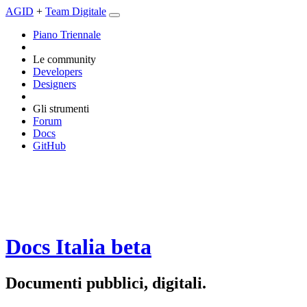
AGID
+
Team Digitale
Piano Triennale
Le community
Developers
Designers
Gli strumenti
Forum
Docs
GitHub
Docs Italia
beta
Documenti pubblici, digitali.