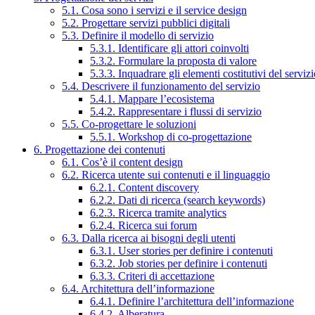
5.1. Cosa sono i servizi e il service design
5.2. Progettare servizi pubblici digitali
5.3. Definire il modello di servizio
5.3.1. Identificare gli attori coinvolti
5.3.2. Formulare la proposta di valore
5.3.3. Inquadrare gli elementi costitutivi del serviz
5.4. Descrivere il funzionamento del servizio
5.4.1. Mappare l’ecosistema
5.4.2. Rappresentare i flussi di servizio
5.5. Co-progettare le soluzioni
5.5.1. Workshop di co-progettazione
6. Progettazione dei contenuti
6.1. Cos’è il content design
6.2. Ricerca utente sui contenuti e il linguaggio
6.2.1. Content discovery
6.2.2. Dati di ricerca (search keywords)
6.2.3. Ricerca tramite analytics
6.2.4. Ricerca sui forum
6.3. Dalla ricerca ai bisogni degli utenti
6.3.1. User stories per definire i contenuti
6.3.2. Job stories per definire i contenuti
6.3.3. Criteri di accettazione
6.4. Architettura dell’informazione
6.4.1. Definire l’architettura dell’informazione
6.4.2. Alberatura