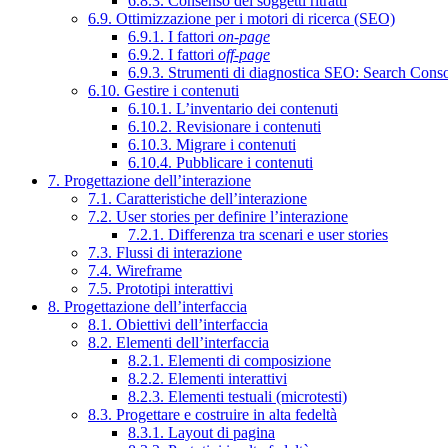
6.8.3. Consenso dei soggetti ritratti
6.9. Ottimizzazione per i motori di ricerca (SEO)
6.9.1. I fattori
on-page
6.9.2. I fattori
off-page
6.9.3. Strumenti di diagnostica SEO: Search Cons
6.10. Gestire i contenuti
6.10.1. L’inventario dei contenuti
6.10.2. Revisionare i contenuti
6.10.3. Migrare i contenuti
6.10.4. Pubblicare i contenuti
7. Progettazione dell’interazione
7.1. Caratteristiche dell’interazione
7.2. User stories per definire l’interazione
7.2.1. Differenza tra scenari e user stories
7.3. Flussi di interazione
7.4. Wireframe
7.5. Prototipi interattivi
8. Progettazione dell’interfaccia
8.1. Obiettivi dell’interfaccia
8.2. Elementi dell’interfaccia
8.2.1. Elementi di composizione
8.2.2. Elementi interattivi
8.2.3. Elementi testuali (microtesti)
8.3. Progettare e costruire in alta fedeltà
8.3.1. Layout di pagina