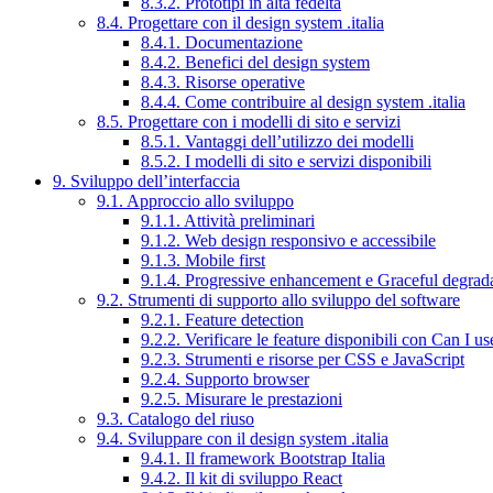
8.3.2. Prototipi in alta fedeltà
8.4. Progettare con il design system .italia
8.4.1. Documentazione
8.4.2. Benefici del design system
8.4.3. Risorse operative
8.4.4. Come contribuire al design system .italia
8.5. Progettare con i modelli di sito e servizi
8.5.1. Vantaggi dell’utilizzo dei modelli
8.5.2. I modelli di sito e servizi disponibili
9. Sviluppo dell’interfaccia
9.1. Approccio allo sviluppo
9.1.1. Attività preliminari
9.1.2. Web design responsivo e accessibile
9.1.3. Mobile first
9.1.4. Progressive enhancement e Graceful degrad
9.2. Strumenti di supporto allo sviluppo del software
9.2.1. Feature detection
9.2.2. Verificare le feature disponibili con Can I us
9.2.3. Strumenti e risorse per CSS e JavaScript
9.2.4. Supporto browser
9.2.5. Misurare le prestazioni
9.3. Catalogo del riuso
9.4. Sviluppare con il design system .italia
9.4.1. Il framework Bootstrap Italia
9.4.2. Il kit di sviluppo React