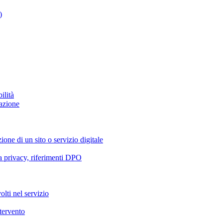
)
ilità
azione
ione di un sito o servizio digitale
va privacy, riferimenti DPO
olti nel servizio
ntervento