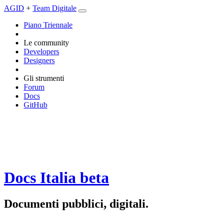
AGID
+
Team Digitale
Piano Triennale
Le community
Developers
Designers
Gli strumenti
Forum
Docs
GitHub
Docs Italia
beta
Documenti pubblici, digitali.