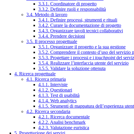
3.3.1. Coordinatore di progetto
3.3.2. Definire ruoli e responsabilità
3.4. Metodo di lavoro
3.4.1. Definire processi, strumenti e rituali
3.4.2. Curare la documentazione di progetto
3.4.3. Organizzare tavoli tecnici collaborativi
3.4.4. Prendere decisioni
3.5. Il processo progettuale
3.5.1. Organizzare il progetto e la sua gestione
3.5.2. Comprendere il contesto d’uso del servizio 
3.5.3. Progettare i processi e i
touchpoint
del servi
3.5.4. Realizzare l’interfaccia utente del servizio
3.5.5. Validare la soluzione ottenuta
4. Ricerca progettuale
4.1. Ricerca primaria
4.1.1. Interviste
4.1.2. Questionari
4.1.3. Test di usabilità
4.1.4. Web analytics
4.1.5. Strumenti di mappatura dell’esperienza uten
4.2. Ricerca secondaria
4.2.1. Ricerca documentale
4.2.2. Analisi benchmark
4.2.3. Valutazione euristica
5. Progettazione dei servizi