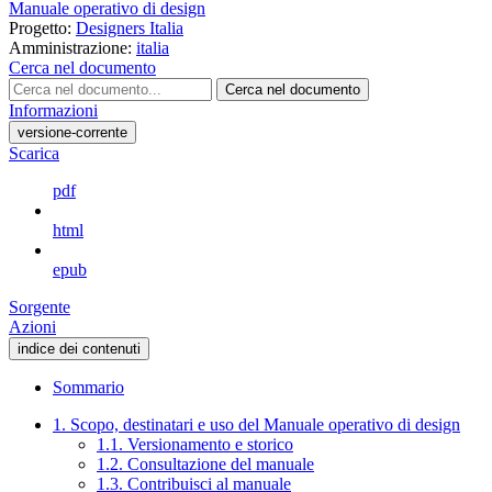
Manuale operativo di design
Progetto:
Designers Italia
Amministrazione:
italia
Cerca nel documento
Cerca nel documento
Informazioni
versione-corrente
Scarica
pdf
html
epub
Sorgente
Azioni
indice dei contenuti
Sommario
1. Scopo, destinatari e uso del Manuale operativo di design
1.1. Versionamento e storico
1.2. Consultazione del manuale
1.3. Contribuisci al manuale