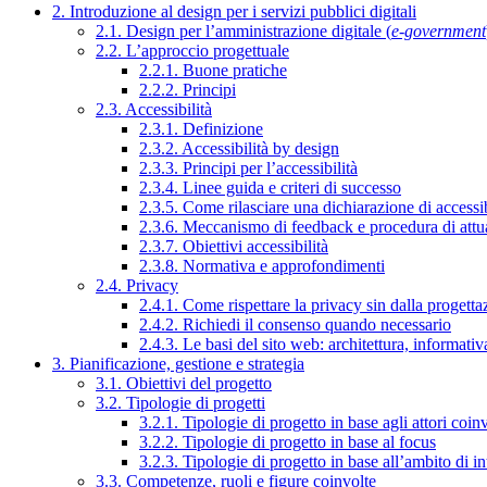
2. Introduzione al design per i servizi pubblici digitali
2.1. Design per l’amministrazione digitale (
e-government
2.2. L’approccio progettuale
2.2.1. Buone pratiche
2.2.2. Principi
2.3. Accessibilità
2.3.1. Definizione
2.3.2. Accessibilità by design
2.3.3. Principi per l’accessibilità
2.3.4. Linee guida e criteri di successo
2.3.5. Come rilasciare una dichiarazione di accessib
2.3.6. Meccanismo di feedback e procedura di attu
2.3.7. Obiettivi accessibilità
2.3.8. Normativa e approfondimenti
2.4. Privacy
2.4.1. Come rispettare la privacy sin dalla progettaz
2.4.2. Richiedi il consenso quando necessario
2.4.3. Le basi del sito web: architettura, informati
3. Pianificazione, gestione e strategia
3.1. Obiettivi del progetto
3.2. Tipologie di progetti
3.2.1. Tipologie di progetto in base agli attori coinv
3.2.2. Tipologie di progetto in base al focus
3.2.3. Tipologie di progetto in base all’ambito di i
3.3. Competenze, ruoli e figure coinvolte