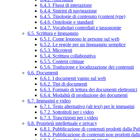
6.4.3. Flussi di interazione
6.4.4. Sistemi di navigazione
6.4.5. Tipologie di contenuto (content type)
6.4.6. Ontologie e standard
6.4.7. Vocabolari controllati e tassonomie
6.5. Scrittura e linguaggio
6.5.1. Come leggono le persone sul web
6.5.2. Le regole per un linguaggio semplice
6.5.3. Microtesti
6.5.4. Scrittura collaborativa
6.5.5. Content critique
6.5.6. Traduzione e localizzazione dei contenuti
6.6. Documenti
6.6.1. I documenti vanno sul web
6.6.2. Tipi di documenti
6.6.3. Formato di lettura dei documenti elettronici
6.6.4. Modalità di produzione dei documenti
6.7. Immagini e video
6.7.1. Testo alternativo (alt text) per le immagini
6.7.2. Sottotitoli per i video
6.7.3. Trascrizioni per i video
6.8. Proprietà intellettuale e privacy
6.8.1. Pubblicazione di contenuti prodotti dalla P
6.8.2. Pubblicazione di contenuti non prodotti dal