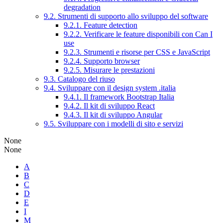
degradation
9.2. Strumenti di supporto allo sviluppo del software
9.2.1. Feature detection
9.2.2. Verificare le feature disponibili con Can I
use
9.2.3. Strumenti e risorse per CSS e JavaScript
9.2.4. Supporto browser
9.2.5. Misurare le prestazioni
9.3. Catalogo del riuso
9.4. Sviluppare con il design system .italia
9.4.1. Il framework Bootstrap Italia
9.4.2. Il kit di sviluppo React
9.4.3. Il kit di sviluppo Angular
9.5. Sviluppare con i modelli di sito e servizi
None
None
A
B
C
D
E
I
M