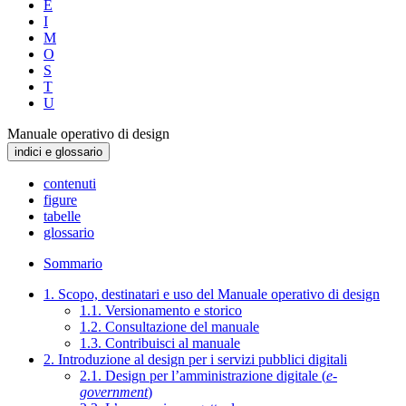
E
I
M
O
S
T
U
Manuale operativo di design
indici e glossario
contenuti
figure
tabelle
glossario
Sommario
1. Scopo, destinatari e uso del Manuale operativo di design
1.1. Versionamento e storico
1.2. Consultazione del manuale
1.3. Contribuisci al manuale
2. Introduzione al design per i servizi pubblici digitali
2.1. Design per l’amministrazione digitale (
e-
government
)