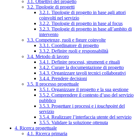
3.1. Obiettivi del progetto
3.2. Tipologie di progetti
3.2.1. Tipologie di progetto in base agli attori
coinvolti nel servizio
3.2.2. Tipologie di progetto in base al focus
3.2.3. Tipologie di progetto in base all’ambito di
intervento
3.3. Competenze, ruoli e figure coinvolte
3.3.1. Coordinatore di progetto
3.3.2. Definire ruoli e responsabilità
3.4. Metodo di lavoro
3.4.1. Definire processi, strumenti e rituali
3.4.2. Curare la documentazione di progetto
3.4.3. Organizzare tavoli tecnici collaborativi
3.4.4. Prendere decisioni
3.5. Il processo progettuale
3.5.1. Organizzare il progetto e la sua gestione
3.5.2. Comprendere il contesto d’uso del servizio
pubblico
3.5.3. Progettare i processi e i
touchpoint
del
servizio
3.5.4. Realizzare l’interfaccia utente del servizio
3.5.5. Validare la soluzione ottenuta
4. Ricerca progettuale
4.1. Ricerca primaria