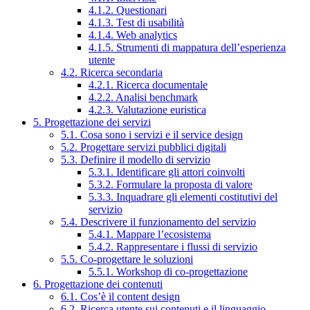
4.1.2. Questionari
4.1.3. Test di usabilità
4.1.4. Web analytics
4.1.5. Strumenti di mappatura dell’esperienza
utente
4.2. Ricerca secondaria
4.2.1. Ricerca documentale
4.2.2. Analisi benchmark
4.2.3. Valutazione euristica
5. Progettazione dei servizi
5.1. Cosa sono i servizi e il service design
5.2. Progettare servizi pubblici digitali
5.3. Definire il modello di servizio
5.3.1. Identificare gli attori coinvolti
5.3.2. Formulare la proposta di valore
5.3.3. Inquadrare gli elementi costitutivi del
servizio
5.4. Descrivere il funzionamento del servizio
5.4.1. Mappare l’ecosistema
5.4.2. Rappresentare i flussi di servizio
5.5. Co-progettare le soluzioni
5.5.1. Workshop di co-progettazione
6. Progettazione dei contenuti
6.1. Cos’è il content design
6.2. Ricerca utente sui contenuti e il linguaggio