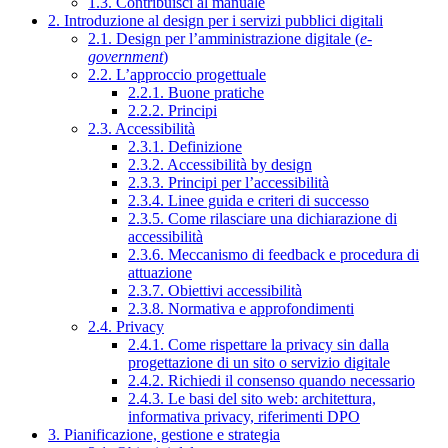
1.3. Contribuisci al manuale
2. Introduzione al design per i servizi pubblici digitali
2.1. Design per l’amministrazione digitale (
e-
government
)
2.2. L’approccio progettuale
2.2.1. Buone pratiche
2.2.2. Principi
2.3. Accessibilità
2.3.1. Definizione
2.3.2. Accessibilità by design
2.3.3. Principi per l’accessibilità
2.3.4. Linee guida e criteri di successo
2.3.5. Come rilasciare una dichiarazione di
accessibilità
2.3.6. Meccanismo di feedback e procedura di
attuazione
2.3.7. Obiettivi accessibilità
2.3.8. Normativa e approfondimenti
2.4. Privacy
2.4.1. Come rispettare la privacy sin dalla
progettazione di un sito o servizio digitale
2.4.2. Richiedi il consenso quando necessario
2.4.3. Le basi del sito web: architettura,
informativa privacy, riferimenti DPO
3. Pianificazione, gestione e strategia