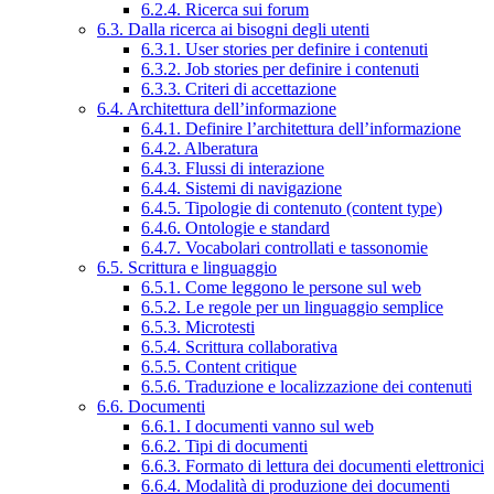
6.2.4. Ricerca sui forum
6.3. Dalla ricerca ai bisogni degli utenti
6.3.1. User stories per definire i contenuti
6.3.2. Job stories per definire i contenuti
6.3.3. Criteri di accettazione
6.4. Architettura dell’informazione
6.4.1. Definire l’architettura dell’informazione
6.4.2. Alberatura
6.4.3. Flussi di interazione
6.4.4. Sistemi di navigazione
6.4.5. Tipologie di contenuto (content type)
6.4.6. Ontologie e standard
6.4.7. Vocabolari controllati e tassonomie
6.5. Scrittura e linguaggio
6.5.1. Come leggono le persone sul web
6.5.2. Le regole per un linguaggio semplice
6.5.3. Microtesti
6.5.4. Scrittura collaborativa
6.5.5. Content critique
6.5.6. Traduzione e localizzazione dei contenuti
6.6. Documenti
6.6.1. I documenti vanno sul web
6.6.2. Tipi di documenti
6.6.3. Formato di lettura dei documenti elettronici
6.6.4. Modalità di produzione dei documenti