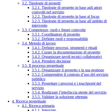
3.2. Tipologie di progetti
3.2.1. Tipologie di progetto in base agli attori
coinvolti nel servizio
3.2.2. Tipologie di progetto in base al focus
3.2.3. Tipologie di progetto in base all’ambito di
intervento
3.3. Competenze, ruoli e figure coinvolte
3.3.1. Coordinatore di progetto
3.3.2. Definire ruoli e responsabilità
3.4. Metodo di lavoro
3.4.1. Definire processi, strumenti e rituali
3.4.2. Curare la documentazione di progetto
3.4.3. Organizzare tavoli tecnici collaborativi
3.4.4. Prendere decisioni
3.5. Il processo progettuale
3.5.1. Organizzare il progetto e la sua gestione
3.5.2. Comprendere il contesto d’uso del servizio
pubblico
3.5.3. Progettare i processi e i
touchpoint
del
servizio
3.5.4. Realizzare l’interfaccia utente del servizio
3.5.5. Validare la soluzione ottenuta
4. Ricerca progettuale
4.1. Ricerca primaria
4.1.1. Interviste