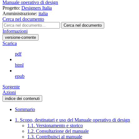
Manuale operativo di design
Progetto:
Designers Italia
Amministrazione:
italia
Cerca nel documento
Cerca nel documento
Informazioni
versione-corrente
Scarica
pdf
html
epub
Sorgente
Azioni
indice dei contenuti
Sommario
1. Scopo, destinatari e uso del Manuale operativo di design
1.1. Versionamento e storico
1.2. Consultazione del manuale
1.3. Contribuisci al manuale