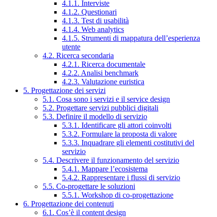
4.1.1. Interviste
4.1.2. Questionari
4.1.3. Test di usabilità
4.1.4. Web analytics
4.1.5. Strumenti di mappatura dell’esperienza
utente
4.2. Ricerca secondaria
4.2.1. Ricerca documentale
4.2.2. Analisi benchmark
4.2.3. Valutazione euristica
5. Progettazione dei servizi
5.1. Cosa sono i servizi e il service design
5.2. Progettare servizi pubblici digitali
5.3. Definire il modello di servizio
5.3.1. Identificare gli attori coinvolti
5.3.2. Formulare la proposta di valore
5.3.3. Inquadrare gli elementi costitutivi del
servizio
5.4. Descrivere il funzionamento del servizio
5.4.1. Mappare l’ecosistema
5.4.2. Rappresentare i flussi di servizio
5.5. Co-progettare le soluzioni
5.5.1. Workshop di co-progettazione
6. Progettazione dei contenuti
6.1. Cos’è il content design