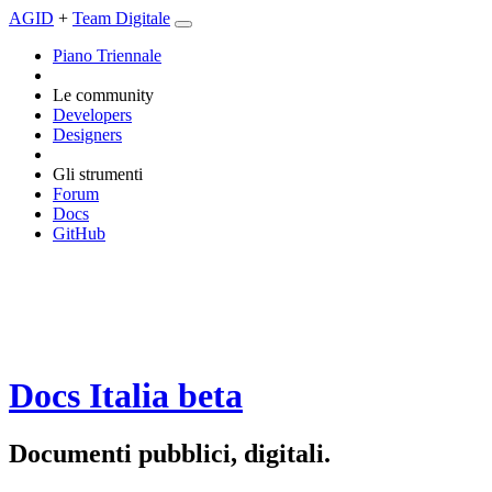
AGID
+
Team Digitale
Piano Triennale
Le community
Developers
Designers
Gli strumenti
Forum
Docs
GitHub
Docs Italia
beta
Documenti pubblici, digitali.