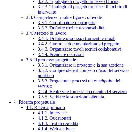
3.2.2. Tipologie di progetto in base al focus
3.2.3. Tipologie di progetto in base all’ambito di
intervento
3.3. Competenze, ruoli e figure coinvolte
3.3.1. Coordinatore di progetto
3.3.2. Definire ruoli e responsabilità
3.4. Metodo di lavoro
3.4.1. Definire processi, strumenti e rituali
3.4.2. Curare la documentazione di progetto
3.4.3. Organizzare tavoli tecnici collaborativi
3.4.4. Prendere decisioni
3.5. Il processo progettuale
3.5.1. Organizzare il progetto e la sua gestione
3.5.2. Comprendere il contesto d’uso del servizio
pubblico
3.5.3. Progettare i processi e i
touchpoint
del
servizio
3.5.4. Realizzare l’interfaccia utente del servizio
3.5.5. Validare la soluzione ottenuta
4. Ricerca progettuale
4.1. Ricerca primaria
4.1.1. Interviste
4.1.2. Questionari
4.1.3. Test di usabilità
4.1.4. Web analytics