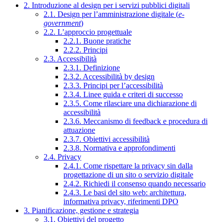
2. Introduzione al design per i servizi pubblici digitali
2.1. Design per l’amministrazione digitale (
e-
government
)
2.2. L’approccio progettuale
2.2.1. Buone pratiche
2.2.2. Principi
2.3. Accessibilità
2.3.1. Definizione
2.3.2. Accessibilità by design
2.3.3. Principi per l’accessibilità
2.3.4. Linee guida e criteri di successo
2.3.5. Come rilasciare una dichiarazione di
accessibilità
2.3.6. Meccanismo di feedback e procedura di
attuazione
2.3.7. Obiettivi accessibilità
2.3.8. Normativa e approfondimenti
2.4. Privacy
2.4.1. Come rispettare la privacy sin dalla
progettazione di un sito o servizio digitale
2.4.2. Richiedi il consenso quando necessario
2.4.3. Le basi del sito web: architettura,
informativa privacy, riferimenti DPO
3. Pianificazione, gestione e strategia
3.1. Obiettivi del progetto