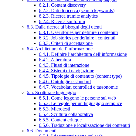
6.2.1. Content discovery
6.2.2. Dati di ricerca (search keywords)
6.2.3. Ricerca tramite analytics
6.2.4. Ricerca sui forum
6.3. Dalla ricerca ai bisogni degli utenti
6.3.1. User stories per definire i contenuti
6.3.2. Job stories per definire i contenuti
6.3.3. Criteri di accettazione
6.4. Architettura dell’informazione
6.4.1. Definire l’architettura dell’informazione
6.4.2. Alberatura
6.4.3. Flussi di interazione
6.4.4. Sistemi di navigazione
6.4.5. Tipologie di contenuto (content type)
6.4.6. Ontologie e standard
6.4.7. Vocabolari controllati e tassonomie
6.5. Scrittura e linguaggio
6.5.1. Come leggono le persone sul web
6.5.2. Le regole per un linguaggio semplice
6.5.3. Microtesti
6.5.4. Scrittura collaborativa
6.5.5. Content critique
6.5.6. Traduzione e localizzazione dei contenuti
6.6. Documenti