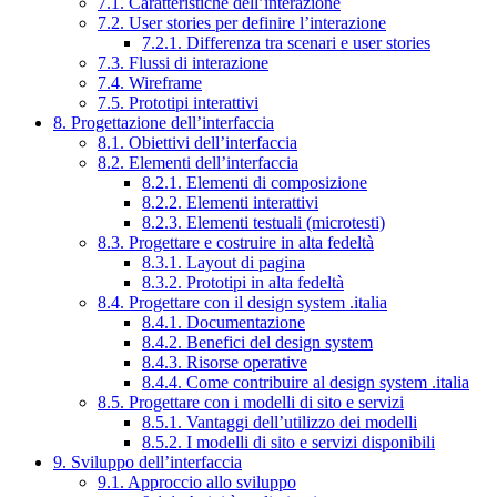
7.1. Caratteristiche dell’interazione
7.2. User stories per definire l’interazione
7.2.1. Differenza tra scenari e user stories
7.3. Flussi di interazione
7.4. Wireframe
7.5. Prototipi interattivi
8. Progettazione dell’interfaccia
8.1. Obiettivi dell’interfaccia
8.2. Elementi dell’interfaccia
8.2.1. Elementi di composizione
8.2.2. Elementi interattivi
8.2.3. Elementi testuali (microtesti)
8.3. Progettare e costruire in alta fedeltà
8.3.1. Layout di pagina
8.3.2. Prototipi in alta fedeltà
8.4. Progettare con il design system .italia
8.4.1. Documentazione
8.4.2. Benefici del design system
8.4.3. Risorse operative
8.4.4. Come contribuire al design system .italia
8.5. Progettare con i modelli di sito e servizi
8.5.1. Vantaggi dell’utilizzo dei modelli
8.5.2. I modelli di sito e servizi disponibili
9. Sviluppo dell’interfaccia
9.1. Approccio allo sviluppo