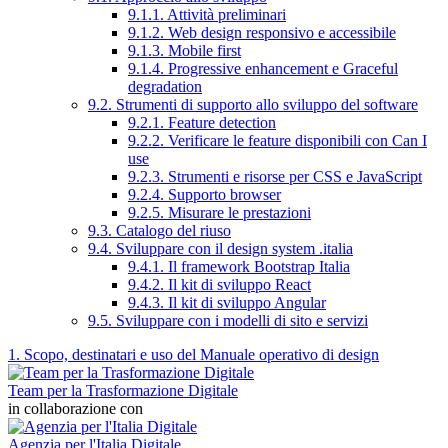
9.1.1. Attività preliminari
9.1.2. Web design responsivo e accessibile
9.1.3. Mobile first
9.1.4. Progressive enhancement e Graceful
degradation
9.2. Strumenti di supporto allo sviluppo del software
9.2.1. Feature detection
9.2.2. Verificare le feature disponibili con Can I
use
9.2.3. Strumenti e risorse per CSS e JavaScript
9.2.4. Supporto browser
9.2.5. Misurare le prestazioni
9.3. Catalogo del riuso
9.4. Sviluppare con il design system .italia
9.4.1. Il framework Bootstrap Italia
9.4.2. Il kit di sviluppo React
9.4.3. Il kit di sviluppo Angular
9.5. Sviluppare con i modelli di sito e servizi
1. Scopo, destinatari e uso del Manuale operativo di design
Team per la Trasformazione Digitale
in collaborazione con
Agenzia per l'Italia Digitale