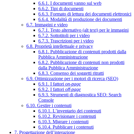
6.6.1. I documenti vanno sul web
6.6.2. Tipi di documenti
6.6.3. Formato di lettura dei documenti elettronici
6.6.4. Modalità di produzione dei documenti
6.7. Immagini e video
6.7.1. Testo alternativo (alt text) per le immagini
6.7.2. Sottotitoli per i video
6.7.3. Trascrizioni per i video
6.8. Proprietà intellettuale e privacy
6.8.1. Pubblicazione di contenuti prodotti dalla
Pubblica Amministrazione
6.8.2. Pubblicazione di contenuti non prodotti
dalla Pubblica Amministrazione
6.8.3. Consenso dei soggetti ritratti
6.9. Ottimizzazione per i motori di ricerca (SEO)
6.9.1. I fattori
on-page
6.9.2. I fattori
off-page
6.9.3. Strumenti di diagnostica SEO: Search
Console
6.10. Gestire i contenuti
6.10.1. L’inventario dei contenuti
6.10.2. Revisionare i contenuti
6.10.3. Migrare i contenuti
6.10.4. Pubblicare i contenuti
7. Progettazione dell’interazione