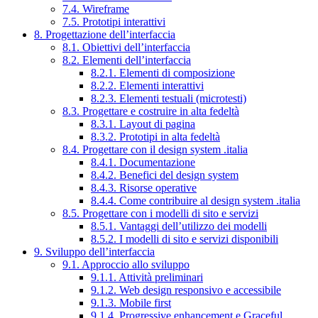
7.4. Wireframe
7.5. Prototipi interattivi
8. Progettazione dell’interfaccia
8.1. Obiettivi dell’interfaccia
8.2. Elementi dell’interfaccia
8.2.1. Elementi di composizione
8.2.2. Elementi interattivi
8.2.3. Elementi testuali (microtesti)
8.3. Progettare e costruire in alta fedeltà
8.3.1. Layout di pagina
8.3.2. Prototipi in alta fedeltà
8.4. Progettare con il design system .italia
8.4.1. Documentazione
8.4.2. Benefici del design system
8.4.3. Risorse operative
8.4.4. Come contribuire al design system .italia
8.5. Progettare con i modelli di sito e servizi
8.5.1. Vantaggi dell’utilizzo dei modelli
8.5.2. I modelli di sito e servizi disponibili
9. Sviluppo dell’interfaccia
9.1. Approccio allo sviluppo
9.1.1. Attività preliminari
9.1.2. Web design responsivo e accessibile
9.1.3. Mobile first
9.1.4. Progressive enhancement e Graceful