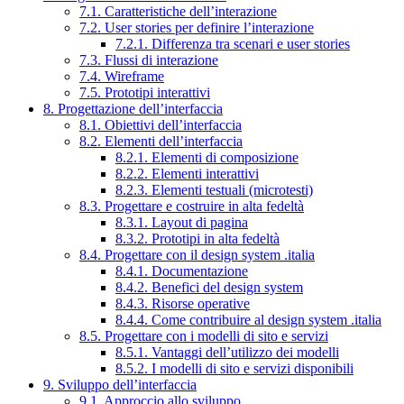
7.1. Caratteristiche dell’interazione
7.2. User stories per definire l’interazione
7.2.1. Differenza tra scenari e user stories
7.3. Flussi di interazione
7.4. Wireframe
7.5. Prototipi interattivi
8. Progettazione dell’interfaccia
8.1. Obiettivi dell’interfaccia
8.2. Elementi dell’interfaccia
8.2.1. Elementi di composizione
8.2.2. Elementi interattivi
8.2.3. Elementi testuali (microtesti)
8.3. Progettare e costruire in alta fedeltà
8.3.1. Layout di pagina
8.3.2. Prototipi in alta fedeltà
8.4. Progettare con il design system .italia
8.4.1. Documentazione
8.4.2. Benefici del design system
8.4.3. Risorse operative
8.4.4. Come contribuire al design system .italia
8.5. Progettare con i modelli di sito e servizi
8.5.1. Vantaggi dell’utilizzo dei modelli
8.5.2. I modelli di sito e servizi disponibili
9. Sviluppo dell’interfaccia
9.1. Approccio allo sviluppo