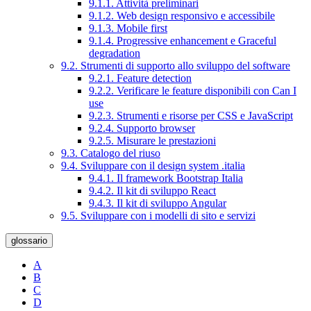
9.1.1. Attività preliminari
9.1.2. Web design responsivo e accessibile
9.1.3. Mobile first
9.1.4. Progressive enhancement e Graceful
degradation
9.2. Strumenti di supporto allo sviluppo del software
9.2.1. Feature detection
9.2.2. Verificare le feature disponibili con Can I
use
9.2.3. Strumenti e risorse per CSS e JavaScript
9.2.4. Supporto browser
9.2.5. Misurare le prestazioni
9.3. Catalogo del riuso
9.4. Sviluppare con il design system .italia
9.4.1. Il framework Bootstrap Italia
9.4.2. Il kit di sviluppo React
9.4.3. Il kit di sviluppo Angular
9.5. Sviluppare con i modelli di sito e servizi
glossario
A
B
C
D