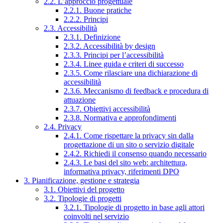
2.2. L’approccio progettuale
2.2.1. Buone pratiche
2.2.2. Principi
2.3. Accessibilità
2.3.1. Definizione
2.3.2. Accessibilità by design
2.3.3. Principi per l’accessibilità
2.3.4. Linee guida e criteri di successo
2.3.5. Come rilasciare una dichiarazione di
accessibilità
2.3.6. Meccanismo di feedback e procedura di
attuazione
2.3.7. Obiettivi accessibilità
2.3.8. Normativa e approfondimenti
2.4. Privacy
2.4.1. Come rispettare la privacy sin dalla
progettazione di un sito o servizio digitale
2.4.2. Richiedi il consenso quando necessario
2.4.3. Le basi del sito web: architettura,
informativa privacy, riferimenti DPO
3. Pianificazione, gestione e strategia
3.1. Obiettivi del progetto
3.2. Tipologie di progetti
3.2.1. Tipologie di progetto in base agli attori
coinvolti nel servizio