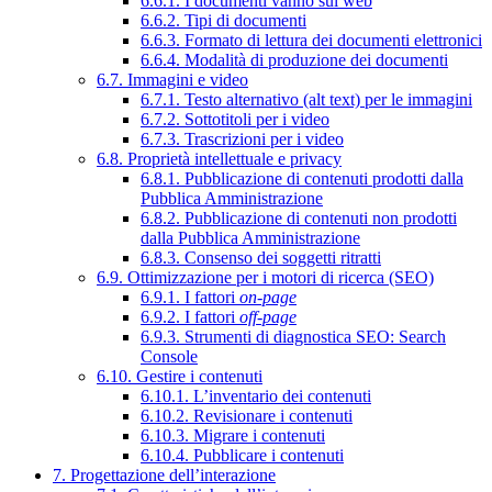
6.6.1. I documenti vanno sul web
6.6.2. Tipi di documenti
6.6.3. Formato di lettura dei documenti elettronici
6.6.4. Modalità di produzione dei documenti
6.7. Immagini e video
6.7.1. Testo alternativo (alt text) per le immagini
6.7.2. Sottotitoli per i video
6.7.3. Trascrizioni per i video
6.8. Proprietà intellettuale e privacy
6.8.1. Pubblicazione di contenuti prodotti dalla
Pubblica Amministrazione
6.8.2. Pubblicazione di contenuti non prodotti
dalla Pubblica Amministrazione
6.8.3. Consenso dei soggetti ritratti
6.9. Ottimizzazione per i motori di ricerca (SEO)
6.9.1. I fattori
on-page
6.9.2. I fattori
off-page
6.9.3. Strumenti di diagnostica SEO: Search
Console
6.10. Gestire i contenuti
6.10.1. L’inventario dei contenuti
6.10.2. Revisionare i contenuti
6.10.3. Migrare i contenuti
6.10.4. Pubblicare i contenuti
7. Progettazione dell’interazione