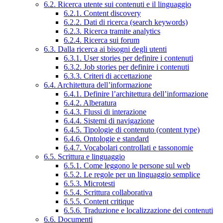
6.2. Ricerca utente sui contenuti e il linguaggio
6.2.1. Content discovery
6.2.2. Dati di ricerca (search keywords)
6.2.3. Ricerca tramite analytics
6.2.4. Ricerca sui forum
6.3. Dalla ricerca ai bisogni degli utenti
6.3.1. User stories per definire i contenuti
6.3.2. Job stories per definire i contenuti
6.3.3. Criteri di accettazione
6.4. Architettura dell’informazione
6.4.1. Definire l’architettura dell’informazione
6.4.2. Alberatura
6.4.3. Flussi di interazione
6.4.4. Sistemi di navigazione
6.4.5. Tipologie di contenuto (content type)
6.4.6. Ontologie e standard
6.4.7. Vocabolari controllati e tassonomie
6.5. Scrittura e linguaggio
6.5.1. Come leggono le persone sul web
6.5.2. Le regole per un linguaggio semplice
6.5.3. Microtesti
6.5.4. Scrittura collaborativa
6.5.5. Content critique
6.5.6. Traduzione e localizzazione dei contenuti
6.6. Documenti