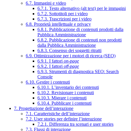
6.7. Immagini e video
6.7.1. Testo alternativo (alt text) per le immagini
6.7.2. Sottotitoli per i video
6.7.3. Trascrizioni per i video
6.8. Proprietà intellettuale e privacy
6.8.1. Pubblicazione di contenuti prodotti dalla
Pubblica Amministrazione
6.8.2. Pubblicazione di contenuti non prodotti
dalla Pubblica Amministrazione
6.8.3. Consenso dei soggetti ritratti
6.9. Ottimizzazione per i motori di ricerca (SEO)
6.9.1. I fattori
on-page
6.9.2. I fattori
off-page
6.9.3. Strumenti di diagnostica SEO: Search
Console
6.10. Gestire i contenuti
6.10.1. L’inventario dei contenuti
6.10.2. Revisionare i contenuti
6.10.3. Migrare i contenuti
6.10.4. Pubblicare i contenuti
7. Progettazione dell’interazione
7.1. Caratteristiche dell’interazione
7.2. User stories per definire l’interazione
7.2.1. Differenza tra scenari e user stories
7.3. Flussi di interazione