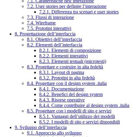
7.1. Caratteristiche dell’interazione
7.2. User stories per definire l’interazione
7.2.1. Differenza tra scenari e user stories
7.3. Flussi di interazione
7.4. Wireframe
7.5. Prototipi interattivi
8. Progettazione dell’interfaccia
8.1. Obiettivi dell’interfaccia
8.2. Elementi dell’interfaccia
8.2.1. Elementi di composizione
8.2.2. Elementi interattivi
8.2.3. Elementi testuali (microtesti)
8.3. Progettare e costruire in alta fedeltà
8.3.1. Layout di pagina
8.3.2. Prototipi in alta fedeltà
8.4. Progettare con il design system .italia
8.4.1. Documentazione
8.4.2. Benefici del design system
8.4.3. Risorse operative
8.4.4. Come contribuire al design system .italia
8.5. Progettare con i modelli di sito e servizi
8.5.1. Vantaggi dell’utilizzo dei modelli
8.5.2. I modelli di sito e servizi disponibili
9. Sviluppo dell’interfaccia
9.1. Approccio allo sviluppo