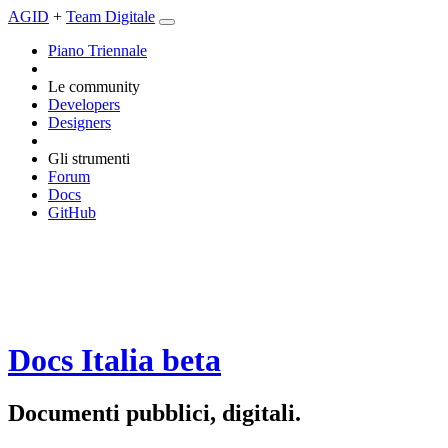
AGID
+
Team Digitale
Piano Triennale
Le community
Developers
Designers
Gli strumenti
Forum
Docs
GitHub
Docs Italia
beta
Documenti pubblici, digitali.