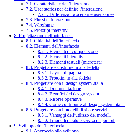
7.1. Caratteristiche dell’interazione
7.2. User stories per definire l’interazione
7.2.1. Differenza tra scenari e user stories
7.3. Flussi di interazione
7.4. Wireframe
7.5. Prototipi interattivi
8. Progettazione dell’interfaccia
8.1. Obiettivi dell’interfaccia
8.2. Elementi dell’interfaccia
8.2.1. Elementi di composizione
8.2.2. Elementi interattivi
8.2.3. Elementi testuali (microtesti)
8.3. Progettare e costruire in alta fedeltà
8.3.1. Layout di pagina
8.3.2. Prototipi in alta fedeltà
8.4. Progettare con il design system .italia
8.4.1. Documentazione
8.4.2. Benefici del design system
8.4.3. Risorse operative
8.4.4. Come contribuire al design system .italia
8.5. Progettare con i modelli di sito e servizi
8.5.1. Vantaggi dell’utilizzo dei modelli
8.5.2. I modelli di sito e servizi disponibili
9. Sviluppo dell’interfaccia
9.1. Approccio allo sviluppo