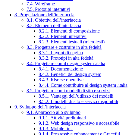
7.4. Wireframe
7.5. Prototipi interattivi
8. Progettazione dell’interfaccia
8.1. Obiettivi dell’interfaccia
8.2. Elementi dell’interfaccia
8.2.1. Elementi di composizione
8.2.2. Elementi interattivi
8.2.3. Elementi testuali (microtesti)
8.3. Progettare e costruire in alta fedeltà
8.3.1. Layout di pagina
8.3.2. Prototipi in alta fedeltà
8.4. Progettare con il design system .italia
8.4.1. Documentazione
8.4.2. Benefici del design system
8.4.3. Risorse operative
8.4.4. Come contribuire al design system .italia
8.5. Progettare con i modelli di sito e servizi
8.5.1. Vantaggi dell’utilizzo dei modelli
8.5.2. I modelli di sito e servizi disponibili
9. Sviluppo dell’interfaccia
9.1. Approccio allo sviluppo
9.1.1. Attività preliminari
9.1.2. Web design responsivo e accessibile
9.1.3. Mobile first
9.1.4. Progressive enhancement e Graceful