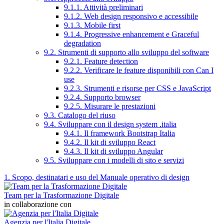
9.1.1. Attività preliminari
9.1.2. Web design responsivo e accessibile
9.1.3. Mobile first
9.1.4. Progressive enhancement e Graceful
degradation
9.2. Strumenti di supporto allo sviluppo del software
9.2.1. Feature detection
9.2.2. Verificare le feature disponibili con Can I
use
9.2.3. Strumenti e risorse per CSS e JavaScript
9.2.4. Supporto browser
9.2.5. Misurare le prestazioni
9.3. Catalogo del riuso
9.4. Sviluppare con il design system .italia
9.4.1. Il framework Bootstrap Italia
9.4.2. Il kit di sviluppo React
9.4.3. Il kit di sviluppo Angular
9.5. Sviluppare con i modelli di sito e servizi
1. Scopo, destinatari e uso del Manuale operativo di design
Team per la Trasformazione Digitale
in collaborazione con
Agenzia per l'Italia Digitale