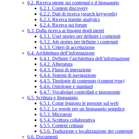
6.2. Ricerca utente sui contenuti e il linguaggio
6.2.1. Content discovery
6.2.2. Dati di ricerca (search keywords)
6.2.3. Ricerca tramite analytics
6.2.4. Ricerca sui forum
6.3. Dalla ricerca ai bisogni degli utenti
6.3.1. User stories per definire i contenuti
6.3.2. Job stories per definire i contenuti
6.3.3. Criteri di accettazione
6.4. Architettura dell’informazione
6.4.1. Definire l’architettura dell’informazione
6.4.2. Alberatura
6.4.3. Flussi di interazione
6.4.4. Sistemi di navigazione
6.4.5. Tipologie di contenuto (content type)
6.4.6. Ontologie e standard
6.4.7. Vocabolari controllati e tassonomie
6.5. Scrittura e linguaggio
6.5.1. Come leggono le persone sul web
6.5.2. Le regole per un linguaggio semplice
6.5.3. Microtesti
6.5.4. Scrittura collaborativa
6.5.5. Content critique
6.5.6. Traduzione e localizzazione dei contenuti
6.6. Documenti