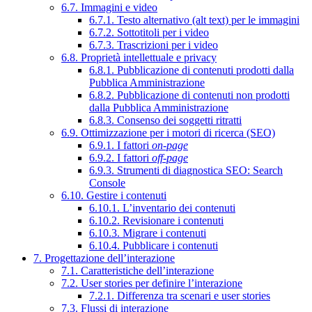
6.7. Immagini e video
6.7.1. Testo alternativo (alt text) per le immagini
6.7.2. Sottotitoli per i video
6.7.3. Trascrizioni per i video
6.8. Proprietà intellettuale e privacy
6.8.1. Pubblicazione di contenuti prodotti dalla
Pubblica Amministrazione
6.8.2. Pubblicazione di contenuti non prodotti
dalla Pubblica Amministrazione
6.8.3. Consenso dei soggetti ritratti
6.9. Ottimizzazione per i motori di ricerca (SEO)
6.9.1. I fattori
on-page
6.9.2. I fattori
off-page
6.9.3. Strumenti di diagnostica SEO: Search
Console
6.10. Gestire i contenuti
6.10.1. L’inventario dei contenuti
6.10.2. Revisionare i contenuti
6.10.3. Migrare i contenuti
6.10.4. Pubblicare i contenuti
7. Progettazione dell’interazione
7.1. Caratteristiche dell’interazione
7.2. User stories per definire l’interazione
7.2.1. Differenza tra scenari e user stories
7.3. Flussi di interazione