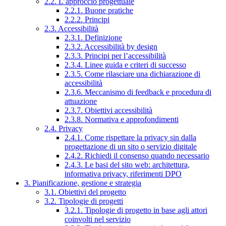
2.2. L’approccio progettuale
2.2.1. Buone pratiche
2.2.2. Principi
2.3. Accessibilità
2.3.1. Definizione
2.3.2. Accessibilità by design
2.3.3. Principi per l’accessibilità
2.3.4. Linee guida e criteri di successo
2.3.5. Come rilasciare una dichiarazione di
accessibilità
2.3.6. Meccanismo di feedback e procedura di
attuazione
2.3.7. Obiettivi accessibilità
2.3.8. Normativa e approfondimenti
2.4. Privacy
2.4.1. Come rispettare la privacy sin dalla
progettazione di un sito o servizio digitale
2.4.2. Richiedi il consenso quando necessario
2.4.3. Le basi del sito web: architettura,
informativa privacy, riferimenti DPO
3. Pianificazione, gestione e strategia
3.1. Obiettivi del progetto
3.2. Tipologie di progetti
3.2.1. Tipologie di progetto in base agli attori
coinvolti nel servizio