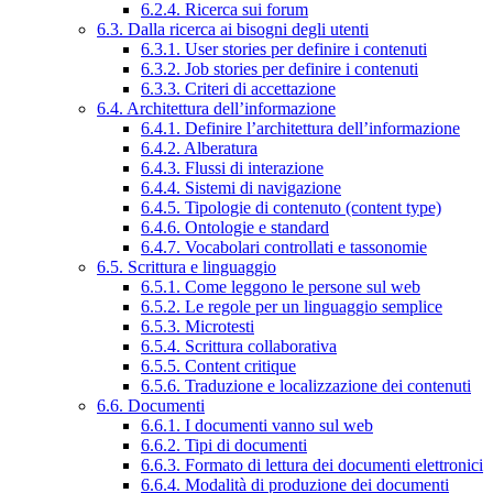
6.2.4. Ricerca sui forum
6.3. Dalla ricerca ai bisogni degli utenti
6.3.1. User stories per definire i contenuti
6.3.2. Job stories per definire i contenuti
6.3.3. Criteri di accettazione
6.4. Architettura dell’informazione
6.4.1. Definire l’architettura dell’informazione
6.4.2. Alberatura
6.4.3. Flussi di interazione
6.4.4. Sistemi di navigazione
6.4.5. Tipologie di contenuto (content type)
6.4.6. Ontologie e standard
6.4.7. Vocabolari controllati e tassonomie
6.5. Scrittura e linguaggio
6.5.1. Come leggono le persone sul web
6.5.2. Le regole per un linguaggio semplice
6.5.3. Microtesti
6.5.4. Scrittura collaborativa
6.5.5. Content critique
6.5.6. Traduzione e localizzazione dei contenuti
6.6. Documenti
6.6.1. I documenti vanno sul web
6.6.2. Tipi di documenti
6.6.3. Formato di lettura dei documenti elettronici
6.6.4. Modalità di produzione dei documenti