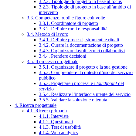
3.2.2. Tipologie di progetto in base al focus
3.2.3. Tipologie di progetto in base all’ambito di
intervento
3.3. Competenze, ruoli e figure coinvolte
3.3.1. Coordinatore di progetto
3.3.2. Definire ruoli e responsabilità
3.4. Metodo di lavoro
3.4.1. Definire processi, strumenti e rituali
3.4.2. Curare la documentazione di progetto
3.4.3. Organizzare tavoli tecnici collaborativi
3.4.4. Prendere decisioni
3.5. Il processo progettuale
3.5.1. Organizzare il progetto e la sua gestione
3.5.2. Comprendere il contesto d’uso del servizio
pubblico
3.5.3. Progettare i processi e i
touchpoint
del
servizio
3.5.4. Realizzare l’interfaccia utente del servizio
3.5.5. Validare la soluzione ottenuta
4. Ricerca progettuale
4.1. Ricerca primaria
4.1.1. Interviste
4.1.2. Questionari
4.1.3. Test di usabilità
4.1.4. Web analytics