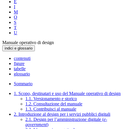
E
I
M
O
S
T
U
Manuale operativo di design
indici e glossario
contenuti
figure
tabelle
glossario
Sommario
1. Scopo, destinatari e uso del Manuale operativo di design
1.1. Versionamento e storico
1.2. Consultazione del manuale
1.3. Contribuisci al manuale
2. Introduzione al design per i servizi pubblici digitali
2.1. Design per l’amministrazione digitale (
e-
government
)