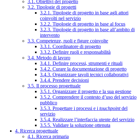
3.1. Obiettivi del progetto
3.2. Tipologie di progetti
3.2.1. Tipologie di progetto in base agli attori
coinvolti nel servizio
3.2.2. Tipologie di progetto in base al focus
3.2.3. Tipologie di progetto in base all’ambito di
intervento
3.3. Competenze, ruoli e figure coinvolte
3.3.1. Coordinatore di progetto
3.3.2. Definire ruoli e responsabilità
3.4. Metodo di lavoro
3.4.1. Definire processi, strumenti e rituali
3.4.2. Curare la documentazione di progetto
3.4.3. Organizzare tavoli tecnici collaborativi
3.4.4. Prendere decisioni
3.5. Il processo progettuale
3.5.1. Organizzare il progetto e la sua gestione
3.5.2. Comprendere il contesto d’uso del servizio
pubblico
3.5.3. Progettare i processi e i
touchpoint
del
servizio
3.5.4. Realizzare l’interfaccia utente del servizio
3.5.5. Validare la soluzione ottenuta
4. Ricerca progettuale
4.1. Ricerca primaria