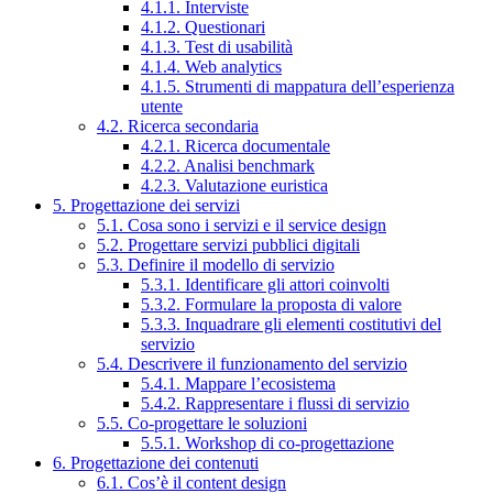
4.1.1. Interviste
4.1.2. Questionari
4.1.3. Test di usabilità
4.1.4. Web analytics
4.1.5. Strumenti di mappatura dell’esperienza
utente
4.2. Ricerca secondaria
4.2.1. Ricerca documentale
4.2.2. Analisi benchmark
4.2.3. Valutazione euristica
5. Progettazione dei servizi
5.1. Cosa sono i servizi e il service design
5.2. Progettare servizi pubblici digitali
5.3. Definire il modello di servizio
5.3.1. Identificare gli attori coinvolti
5.3.2. Formulare la proposta di valore
5.3.3. Inquadrare gli elementi costitutivi del
servizio
5.4. Descrivere il funzionamento del servizio
5.4.1. Mappare l’ecosistema
5.4.2. Rappresentare i flussi di servizio
5.5. Co-progettare le soluzioni
5.5.1. Workshop di co-progettazione
6. Progettazione dei contenuti
6.1. Cos’è il content design