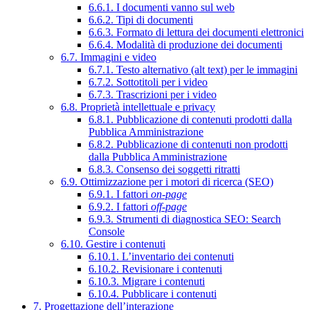
6.6.1. I documenti vanno sul web
6.6.2. Tipi di documenti
6.6.3. Formato di lettura dei documenti elettronici
6.6.4. Modalità di produzione dei documenti
6.7. Immagini e video
6.7.1. Testo alternativo (alt text) per le immagini
6.7.2. Sottotitoli per i video
6.7.3. Trascrizioni per i video
6.8. Proprietà intellettuale e privacy
6.8.1. Pubblicazione di contenuti prodotti dalla
Pubblica Amministrazione
6.8.2. Pubblicazione di contenuti non prodotti
dalla Pubblica Amministrazione
6.8.3. Consenso dei soggetti ritratti
6.9. Ottimizzazione per i motori di ricerca (SEO)
6.9.1. I fattori
on-page
6.9.2. I fattori
off-page
6.9.3. Strumenti di diagnostica SEO: Search
Console
6.10. Gestire i contenuti
6.10.1. L’inventario dei contenuti
6.10.2. Revisionare i contenuti
6.10.3. Migrare i contenuti
6.10.4. Pubblicare i contenuti
7. Progettazione dell’interazione