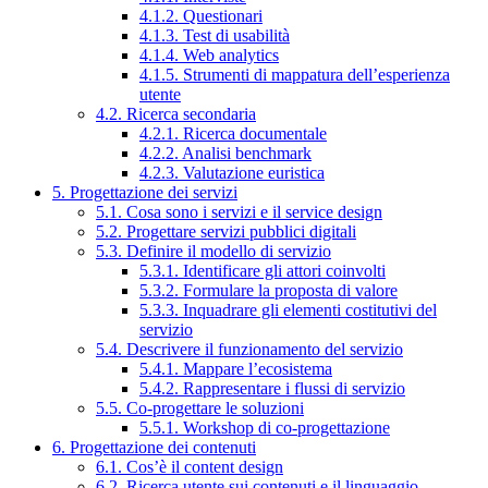
4.1.2. Questionari
4.1.3. Test di usabilità
4.1.4. Web analytics
4.1.5. Strumenti di mappatura dell’esperienza
utente
4.2. Ricerca secondaria
4.2.1. Ricerca documentale
4.2.2. Analisi benchmark
4.2.3. Valutazione euristica
5. Progettazione dei servizi
5.1. Cosa sono i servizi e il service design
5.2. Progettare servizi pubblici digitali
5.3. Definire il modello di servizio
5.3.1. Identificare gli attori coinvolti
5.3.2. Formulare la proposta di valore
5.3.3. Inquadrare gli elementi costitutivi del
servizio
5.4. Descrivere il funzionamento del servizio
5.4.1. Mappare l’ecosistema
5.4.2. Rappresentare i flussi di servizio
5.5. Co-progettare le soluzioni
5.5.1. Workshop di co-progettazione
6. Progettazione dei contenuti
6.1. Cos’è il content design
6.2. Ricerca utente sui contenuti e il linguaggio