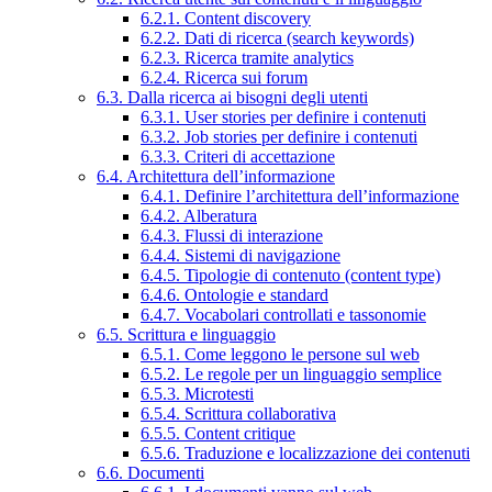
6.2.1. Content discovery
6.2.2. Dati di ricerca (search keywords)
6.2.3. Ricerca tramite analytics
6.2.4. Ricerca sui forum
6.3. Dalla ricerca ai bisogni degli utenti
6.3.1. User stories per definire i contenuti
6.3.2. Job stories per definire i contenuti
6.3.3. Criteri di accettazione
6.4. Architettura dell’informazione
6.4.1. Definire l’architettura dell’informazione
6.4.2. Alberatura
6.4.3. Flussi di interazione
6.4.4. Sistemi di navigazione
6.4.5. Tipologie di contenuto (content type)
6.4.6. Ontologie e standard
6.4.7. Vocabolari controllati e tassonomie
6.5. Scrittura e linguaggio
6.5.1. Come leggono le persone sul web
6.5.2. Le regole per un linguaggio semplice
6.5.3. Microtesti
6.5.4. Scrittura collaborativa
6.5.5. Content critique
6.5.6. Traduzione e localizzazione dei contenuti
6.6. Documenti