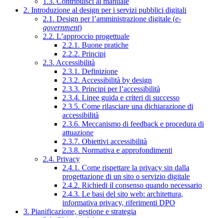
1.3. Contribuisci al manuale
2. Introduzione al design per i servizi pubblici digitali
2.1. Design per l’amministrazione digitale (
e-
government
)
2.2. L’approccio progettuale
2.2.1. Buone pratiche
2.2.2. Principi
2.3. Accessibilità
2.3.1. Definizione
2.3.2. Accessibilità by design
2.3.3. Principi per l’accessibilità
2.3.4. Linee guida e criteri di successo
2.3.5. Come rilasciare una dichiarazione di
accessibilità
2.3.6. Meccanismo di feedback e procedura di
attuazione
2.3.7. Obiettivi accessibilità
2.3.8. Normativa e approfondimenti
2.4. Privacy
2.4.1. Come rispettare la privacy sin dalla
progettazione di un sito o servizio digitale
2.4.2. Richiedi il consenso quando necessario
2.4.3. Le basi del sito web: architettura,
informativa privacy, riferimenti DPO
3. Pianificazione, gestione e strategia