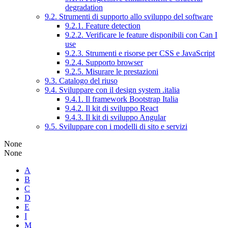
degradation
9.2. Strumenti di supporto allo sviluppo del software
9.2.1. Feature detection
9.2.2. Verificare le feature disponibili con Can I
use
9.2.3. Strumenti e risorse per CSS e JavaScript
9.2.4. Supporto browser
9.2.5. Misurare le prestazioni
9.3. Catalogo del riuso
9.4. Sviluppare con il design system .italia
9.4.1. Il framework Bootstrap Italia
9.4.2. Il kit di sviluppo React
9.4.3. Il kit di sviluppo Angular
9.5. Sviluppare con i modelli di sito e servizi
None
None
A
B
C
D
E
I
M