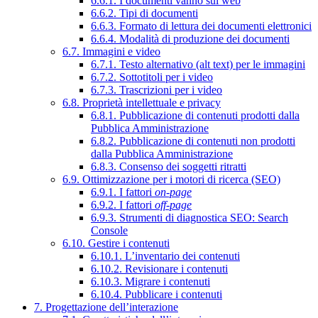
6.6.1. I documenti vanno sul web
6.6.2. Tipi di documenti
6.6.3. Formato di lettura dei documenti elettronici
6.6.4. Modalità di produzione dei documenti
6.7. Immagini e video
6.7.1. Testo alternativo (alt text) per le immagini
6.7.2. Sottotitoli per i video
6.7.3. Trascrizioni per i video
6.8. Proprietà intellettuale e privacy
6.8.1. Pubblicazione di contenuti prodotti dalla
Pubblica Amministrazione
6.8.2. Pubblicazione di contenuti non prodotti
dalla Pubblica Amministrazione
6.8.3. Consenso dei soggetti ritratti
6.9. Ottimizzazione per i motori di ricerca (SEO)
6.9.1. I fattori
on-page
6.9.2. I fattori
off-page
6.9.3. Strumenti di diagnostica SEO: Search
Console
6.10. Gestire i contenuti
6.10.1. L’inventario dei contenuti
6.10.2. Revisionare i contenuti
6.10.3. Migrare i contenuti
6.10.4. Pubblicare i contenuti
7. Progettazione dell’interazione