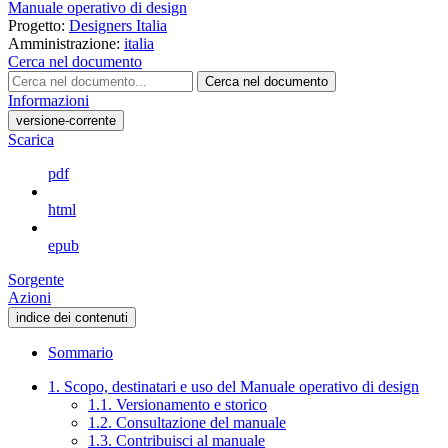
Manuale operativo di design
Progetto:
Designers Italia
Amministrazione:
italia
Cerca nel documento
Cerca nel documento
Informazioni
versione-corrente
Scarica
pdf
html
epub
Sorgente
Azioni
indice dei contenuti
Sommario
1. Scopo, destinatari e uso del Manuale operativo di design
1.1. Versionamento e storico
1.2. Consultazione del manuale
1.3. Contribuisci al manuale