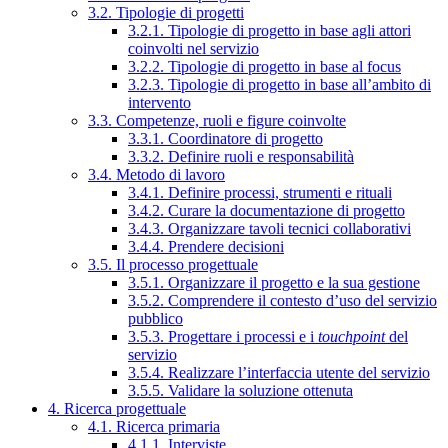
3.2. Tipologie di progetti
3.2.1. Tipologie di progetto in base agli attori
coinvolti nel servizio
3.2.2. Tipologie di progetto in base al focus
3.2.3. Tipologie di progetto in base all’ambito di
intervento
3.3. Competenze, ruoli e figure coinvolte
3.3.1. Coordinatore di progetto
3.3.2. Definire ruoli e responsabilità
3.4. Metodo di lavoro
3.4.1. Definire processi, strumenti e rituali
3.4.2. Curare la documentazione di progetto
3.4.3. Organizzare tavoli tecnici collaborativi
3.4.4. Prendere decisioni
3.5. Il processo progettuale
3.5.1. Organizzare il progetto e la sua gestione
3.5.2. Comprendere il contesto d’uso del servizio
pubblico
3.5.3. Progettare i processi e i
touchpoint
del
servizio
3.5.4. Realizzare l’interfaccia utente del servizio
3.5.5. Validare la soluzione ottenuta
4. Ricerca progettuale
4.1. Ricerca primaria
4.1.1. Interviste