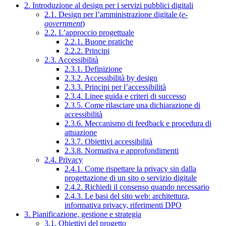
2. Introduzione al design per i servizi pubblici digitali
2.1. Design per l’amministrazione digitale (
e-
government
)
2.2. L’approccio progettuale
2.2.1. Buone pratiche
2.2.2. Principi
2.3. Accessibilità
2.3.1. Definizione
2.3.2. Accessibilità by design
2.3.3. Principi per l’accessibilità
2.3.4. Linee guida e criteri di successo
2.3.5. Come rilasciare una dichiarazione di
accessibilità
2.3.6. Meccanismo di feedback e procedura di
attuazione
2.3.7. Obiettivi accessibilità
2.3.8. Normativa e approfondimenti
2.4. Privacy
2.4.1. Come rispettare la privacy sin dalla
progettazione di un sito o servizio digitale
2.4.2. Richiedi il consenso quando necessario
2.4.3. Le basi del sito web: architettura,
informativa privacy, riferimenti DPO
3. Pianificazione, gestione e strategia
3.1. Obiettivi del progetto