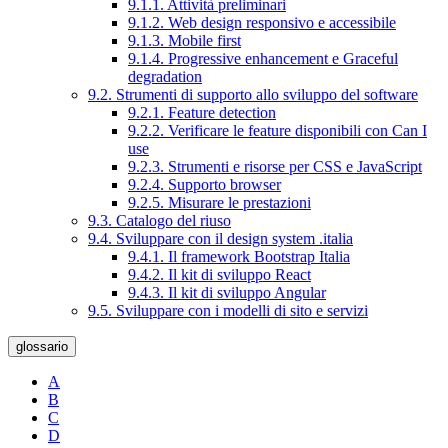
9.1.1. Attività preliminari
9.1.2. Web design responsivo e accessibile
9.1.3. Mobile first
9.1.4. Progressive enhancement e Graceful
degradation
9.2. Strumenti di supporto allo sviluppo del software
9.2.1. Feature detection
9.2.2. Verificare le feature disponibili con Can I
use
9.2.3. Strumenti e risorse per CSS e JavaScript
9.2.4. Supporto browser
9.2.5. Misurare le prestazioni
9.3. Catalogo del riuso
9.4. Sviluppare con il design system .italia
9.4.1. Il framework Bootstrap Italia
9.4.2. Il kit di sviluppo React
9.4.3. Il kit di sviluppo Angular
9.5. Sviluppare con i modelli di sito e servizi
glossario
A
B
C
D