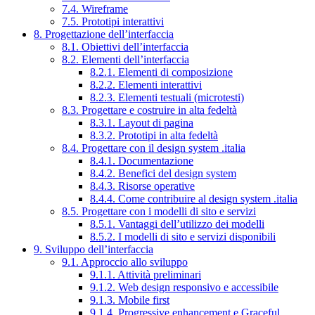
7.4. Wireframe
7.5. Prototipi interattivi
8. Progettazione dell’interfaccia
8.1. Obiettivi dell’interfaccia
8.2. Elementi dell’interfaccia
8.2.1. Elementi di composizione
8.2.2. Elementi interattivi
8.2.3. Elementi testuali (microtesti)
8.3. Progettare e costruire in alta fedeltà
8.3.1. Layout di pagina
8.3.2. Prototipi in alta fedeltà
8.4. Progettare con il design system .italia
8.4.1. Documentazione
8.4.2. Benefici del design system
8.4.3. Risorse operative
8.4.4. Come contribuire al design system .italia
8.5. Progettare con i modelli di sito e servizi
8.5.1. Vantaggi dell’utilizzo dei modelli
8.5.2. I modelli di sito e servizi disponibili
9. Sviluppo dell’interfaccia
9.1. Approccio allo sviluppo
9.1.1. Attività preliminari
9.1.2. Web design responsivo e accessibile
9.1.3. Mobile first
9.1.4. Progressive enhancement e Graceful