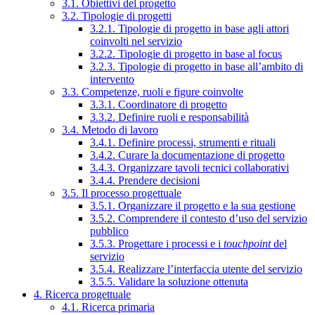
3.1. Obiettivi del progetto
3.2. Tipologie di progetti
3.2.1. Tipologie di progetto in base agli attori
coinvolti nel servizio
3.2.2. Tipologie di progetto in base al focus
3.2.3. Tipologie di progetto in base all’ambito di
intervento
3.3. Competenze, ruoli e figure coinvolte
3.3.1. Coordinatore di progetto
3.3.2. Definire ruoli e responsabilità
3.4. Metodo di lavoro
3.4.1. Definire processi, strumenti e rituali
3.4.2. Curare la documentazione di progetto
3.4.3. Organizzare tavoli tecnici collaborativi
3.4.4. Prendere decisioni
3.5. Il processo progettuale
3.5.1. Organizzare il progetto e la sua gestione
3.5.2. Comprendere il contesto d’uso del servizio
pubblico
3.5.3. Progettare i processi e i
touchpoint
del
servizio
3.5.4. Realizzare l’interfaccia utente del servizio
3.5.5. Validare la soluzione ottenuta
4. Ricerca progettuale
4.1. Ricerca primaria