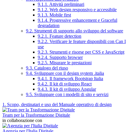
9.1.1. Attività preliminari
9.1.2. Web design responsivo e accessibile
9.1.3. Mobile first
9.1.4. Progressive enhancement e Graceful
degradation
9.2. Strumenti di supporto allo sviluppo del software
9.2.1. Feature detection
9.2.2. Verificare le feature disponibili con Can I
use
9.2.3. Strumenti e risorse per CSS e JavaScript
9.2.4. Supporto browser
9.2.5. Misurare le prestazioni
9.3. Catalogo del riuso
9.4. Sviluppare con il design system .italia
9.4.1. Il framework Bootstrap Italia
9.4.2. Il kit di sviluppo React
9.4.3. Il kit di sviluppo Angular
9.5. Sviluppare con i modelli di sito e servizi
1. Scopo, destinatari e uso del Manuale operativo di design
Team per la Trasformazione Digitale
in collaborazione con
Agenzia per l'Italia Digitale