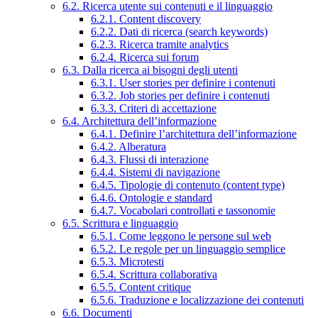
6.2. Ricerca utente sui contenuti e il linguaggio
6.2.1. Content discovery
6.2.2. Dati di ricerca (search keywords)
6.2.3. Ricerca tramite analytics
6.2.4. Ricerca sui forum
6.3. Dalla ricerca ai bisogni degli utenti
6.3.1. User stories per definire i contenuti
6.3.2. Job stories per definire i contenuti
6.3.3. Criteri di accettazione
6.4. Architettura dell’informazione
6.4.1. Definire l’architettura dell’informazione
6.4.2. Alberatura
6.4.3. Flussi di interazione
6.4.4. Sistemi di navigazione
6.4.5. Tipologie di contenuto (content type)
6.4.6. Ontologie e standard
6.4.7. Vocabolari controllati e tassonomie
6.5. Scrittura e linguaggio
6.5.1. Come leggono le persone sul web
6.5.2. Le regole per un linguaggio semplice
6.5.3. Microtesti
6.5.4. Scrittura collaborativa
6.5.5. Content critique
6.5.6. Traduzione e localizzazione dei contenuti
6.6. Documenti