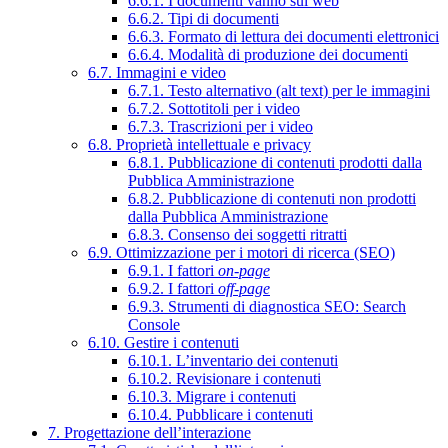
6.6.1. I documenti vanno sul web
6.6.2. Tipi di documenti
6.6.3. Formato di lettura dei documenti elettronici
6.6.4. Modalità di produzione dei documenti
6.7. Immagini e video
6.7.1. Testo alternativo (alt text) per le immagini
6.7.2. Sottotitoli per i video
6.7.3. Trascrizioni per i video
6.8. Proprietà intellettuale e privacy
6.8.1. Pubblicazione di contenuti prodotti dalla
Pubblica Amministrazione
6.8.2. Pubblicazione di contenuti non prodotti
dalla Pubblica Amministrazione
6.8.3. Consenso dei soggetti ritratti
6.9. Ottimizzazione per i motori di ricerca (SEO)
6.9.1. I fattori
on-page
6.9.2. I fattori
off-page
6.9.3. Strumenti di diagnostica SEO: Search
Console
6.10. Gestire i contenuti
6.10.1. L’inventario dei contenuti
6.10.2. Revisionare i contenuti
6.10.3. Migrare i contenuti
6.10.4. Pubblicare i contenuti
7. Progettazione dell’interazione