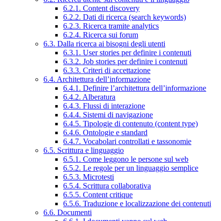
6.2.1. Content discovery
6.2.2. Dati di ricerca (search keywords)
6.2.3. Ricerca tramite analytics
6.2.4. Ricerca sui forum
6.3. Dalla ricerca ai bisogni degli utenti
6.3.1. User stories per definire i contenuti
6.3.2. Job stories per definire i contenuti
6.3.3. Criteri di accettazione
6.4. Architettura dell’informazione
6.4.1. Definire l’architettura dell’informazione
6.4.2. Alberatura
6.4.3. Flussi di interazione
6.4.4. Sistemi di navigazione
6.4.5. Tipologie di contenuto (content type)
6.4.6. Ontologie e standard
6.4.7. Vocabolari controllati e tassonomie
6.5. Scrittura e linguaggio
6.5.1. Come leggono le persone sul web
6.5.2. Le regole per un linguaggio semplice
6.5.3. Microtesti
6.5.4. Scrittura collaborativa
6.5.5. Content critique
6.5.6. Traduzione e localizzazione dei contenuti
6.6. Documenti