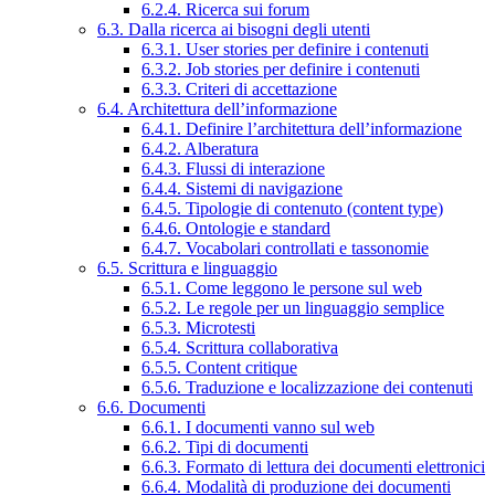
6.2.4. Ricerca sui forum
6.3. Dalla ricerca ai bisogni degli utenti
6.3.1. User stories per definire i contenuti
6.3.2. Job stories per definire i contenuti
6.3.3. Criteri di accettazione
6.4. Architettura dell’informazione
6.4.1. Definire l’architettura dell’informazione
6.4.2. Alberatura
6.4.3. Flussi di interazione
6.4.4. Sistemi di navigazione
6.4.5. Tipologie di contenuto (content type)
6.4.6. Ontologie e standard
6.4.7. Vocabolari controllati e tassonomie
6.5. Scrittura e linguaggio
6.5.1. Come leggono le persone sul web
6.5.2. Le regole per un linguaggio semplice
6.5.3. Microtesti
6.5.4. Scrittura collaborativa
6.5.5. Content critique
6.5.6. Traduzione e localizzazione dei contenuti
6.6. Documenti
6.6.1. I documenti vanno sul web
6.6.2. Tipi di documenti
6.6.3. Formato di lettura dei documenti elettronici
6.6.4. Modalità di produzione dei documenti