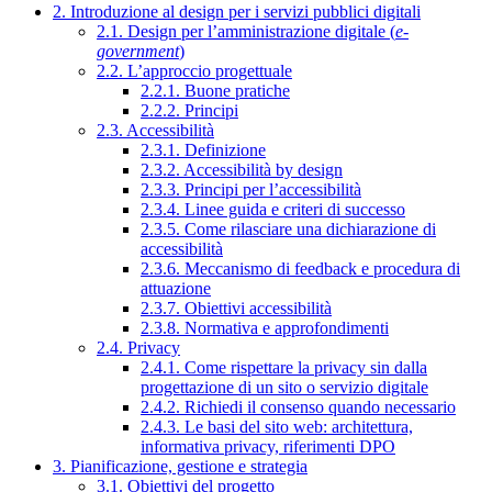
2. Introduzione al design per i servizi pubblici digitali
2.1. Design per l’amministrazione digitale (
e-
government
)
2.2. L’approccio progettuale
2.2.1. Buone pratiche
2.2.2. Principi
2.3. Accessibilità
2.3.1. Definizione
2.3.2. Accessibilità by design
2.3.3. Principi per l’accessibilità
2.3.4. Linee guida e criteri di successo
2.3.5. Come rilasciare una dichiarazione di
accessibilità
2.3.6. Meccanismo di feedback e procedura di
attuazione
2.3.7. Obiettivi accessibilità
2.3.8. Normativa e approfondimenti
2.4. Privacy
2.4.1. Come rispettare la privacy sin dalla
progettazione di un sito o servizio digitale
2.4.2. Richiedi il consenso quando necessario
2.4.3. Le basi del sito web: architettura,
informativa privacy, riferimenti DPO
3. Pianificazione, gestione e strategia
3.1. Obiettivi del progetto