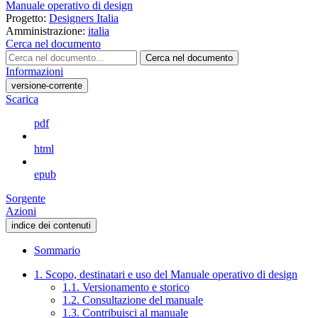
Manuale operativo di design
Progetto:
Designers Italia
Amministrazione:
italia
Cerca nel documento
Cerca nel documento
Informazioni
versione-corrente
Scarica
pdf
html
epub
Sorgente
Azioni
indice dei contenuti
Sommario
1. Scopo, destinatari e uso del Manuale operativo di design
1.1. Versionamento e storico
1.2. Consultazione del manuale
1.3. Contribuisci al manuale