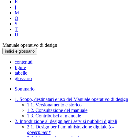
E
I
M
O
S
T
U
Manuale operativo di design
indici e glossario
contenuti
figure
tabelle
glossario
Sommario
1. Scopo, destinatari e uso del Manuale operativo di design
1.1. Versionamento e storico
1.2. Consultazione del manuale
1.3. Contribuisci al manuale
2. Introduzione al design per i servizi pubblici digitali
2.1. Design per l’amministrazione digitale (
e-
government
)