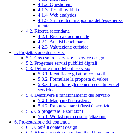
4.1.2. Questionari
4.1.3. Test di usabilità
4.1.4. Web analytics
4.1.5. Strumenti di mappatura dell’esperienza
utente
4.2. Ricerca secondaria
4.2.1. Ricerca documentale
4.2.2. Analisi benchmark
4.2.3. Valutazione euristica
5. Progettazione dei servizi
5.1. Cosa sono i servizi e il service design
5.2. Progettare servizi pubblici digitali
5.3. Definire il modello di servizio
5.3.1. Identificare gli attori coinvolti
5.3.2. Formulare la proposta di valore
5.3.3. Inquadrare gli elementi costitutivi del
servizio
5.4. Descrivere il funzionamento del servizio
5.4.1. Mappare l’ecosistema
5.4.2. Rappresentare i flussi di servizio
5.5. Co-progettare le soluzioni
5.5.1. Workshop di co-progettazione
6. Progettazione dei contenuti
6.1. Cos’è il content design
6.2. Ricerca utente sui contenuti e il linguaggio