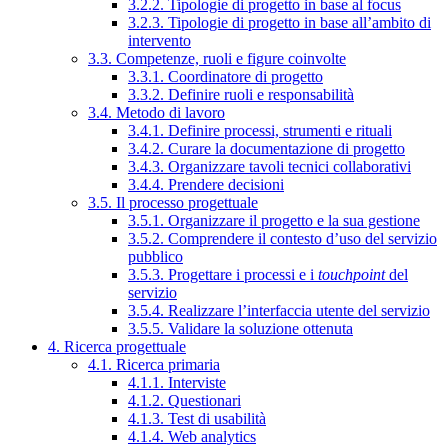
3.2.2. Tipologie di progetto in base al focus
3.2.3. Tipologie di progetto in base all’ambito di
intervento
3.3. Competenze, ruoli e figure coinvolte
3.3.1. Coordinatore di progetto
3.3.2. Definire ruoli e responsabilità
3.4. Metodo di lavoro
3.4.1. Definire processi, strumenti e rituali
3.4.2. Curare la documentazione di progetto
3.4.3. Organizzare tavoli tecnici collaborativi
3.4.4. Prendere decisioni
3.5. Il processo progettuale
3.5.1. Organizzare il progetto e la sua gestione
3.5.2. Comprendere il contesto d’uso del servizio
pubblico
3.5.3. Progettare i processi e i
touchpoint
del
servizio
3.5.4. Realizzare l’interfaccia utente del servizio
3.5.5. Validare la soluzione ottenuta
4. Ricerca progettuale
4.1. Ricerca primaria
4.1.1. Interviste
4.1.2. Questionari
4.1.3. Test di usabilità
4.1.4. Web analytics