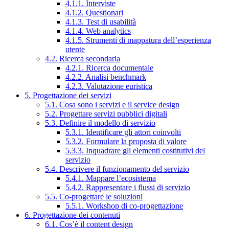
4.1.1. Interviste
4.1.2. Questionari
4.1.3. Test di usabilità
4.1.4. Web analytics
4.1.5. Strumenti di mappatura dell’esperienza
utente
4.2. Ricerca secondaria
4.2.1. Ricerca documentale
4.2.2. Analisi benchmark
4.2.3. Valutazione euristica
5. Progettazione dei servizi
5.1. Cosa sono i servizi e il service design
5.2. Progettare servizi pubblici digitali
5.3. Definire il modello di servizio
5.3.1. Identificare gli attori coinvolti
5.3.2. Formulare la proposta di valore
5.3.3. Inquadrare gli elementi costitutivi del
servizio
5.4. Descrivere il funzionamento del servizio
5.4.1. Mappare l’ecosistema
5.4.2. Rappresentare i flussi di servizio
5.5. Co-progettare le soluzioni
5.5.1. Workshop di co-progettazione
6. Progettazione dei contenuti
6.1. Cos’è il content design