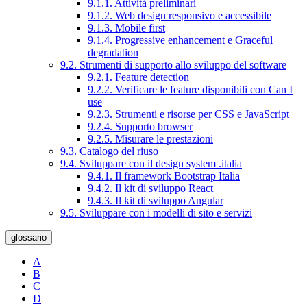
9.1.1. Attività preliminari
9.1.2. Web design responsivo e accessibile
9.1.3. Mobile first
9.1.4. Progressive enhancement e Graceful
degradation
9.2. Strumenti di supporto allo sviluppo del software
9.2.1. Feature detection
9.2.2. Verificare le feature disponibili con Can I
use
9.2.3. Strumenti e risorse per CSS e JavaScript
9.2.4. Supporto browser
9.2.5. Misurare le prestazioni
9.3. Catalogo del riuso
9.4. Sviluppare con il design system .italia
9.4.1. Il framework Bootstrap Italia
9.4.2. Il kit di sviluppo React
9.4.3. Il kit di sviluppo Angular
9.5. Sviluppare con i modelli di sito e servizi
glossario
A
B
C
D