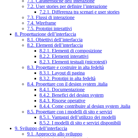
7.1. Caratteristiche dell’interazione
7.2. User stories per definire l’interazione
7.2.1. Differenza tra scenari e user stories
7.3. Flussi di interazione
7.4. Wireframe
7.5. Prototipi interattivi
8. Progettazione dell’interfaccia
8.1. Obiettivi dell’interfaccia
8.2. Elementi dell’interfaccia
8.2.1. Elementi di composizione
8.2.2. Elementi interattivi
8.2.3. Elementi testuali (microtesti)
8.3. Progettare e costruire in alta fedeltà
8.3.1. Layout di pagina
8.3.2. Prototipi in alta fedeltà
8.4. Progettare con il design system .italia
8.4.1. Documentazione
8.4.2. Benefici del design system
8.4.3. Risorse operative
8.4.4. Come contribuire al design system .italia
8.5. Progettare con i modelli di sito e servizi
8.5.1. Vantaggi dell’utilizzo dei modelli
8.5.2. I modelli di sito e servizi disponibili
9. Sviluppo dell’interfaccia
9.1. Approccio allo sviluppo