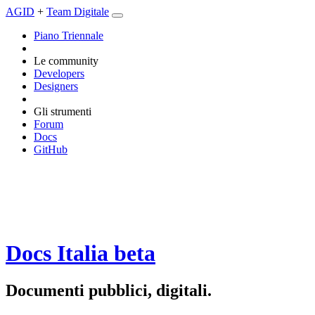
AGID
+
Team Digitale
Piano Triennale
Le community
Developers
Designers
Gli strumenti
Forum
Docs
GitHub
Docs Italia
beta
Documenti pubblici, digitali.