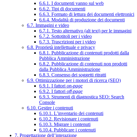
6.6.1. I documenti vanno sul web
6.6.2. Tipi di documenti
6.6.3. Formato di lettura dei documenti elettronici
6.6.4. Modalità di produzione dei documenti
6.7. Immagini e video
6.7.1. Testo alternativo (alt text) per le immagini
6.7.2. Sottotitoli per i video
6.7.3. Trascrizioni per i video
6.8. Proprietà intellettuale e privacy
6.8.1. Pubblicazione di contenuti prodotti dalla
Pubblica Amministrazione
6.8.2. Pubblicazione di contenuti non prodotti
dalla Pubblica Amministrazione
6.8.3. Consenso dei soggetti ritratti
6.9. Ottimizzazione per i motori di ricerca (SEO)
6.9.1. I fattori
on-page
6.9.2. I fattori
off-page
6.9.3. Strumenti di diagnostica SEO: Search
Console
6.10. Gestire i contenuti
6.10.1. L’inventario dei contenuti
6.10.2. Revisionare i contenuti
6.10.3. Migrare i contenuti
6.10.4. Pubblicare i contenuti
7. Progettazione dell’interazione