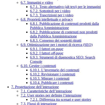
6.7. Immagini e video
6.7.1. Testo alternativo (alt text) per le immagini
6.7.2. Sottotitoli per i video
6.7.3. Trascrizioni per i video
6.8. Proprietà intellettuale e privacy
6.8.1. Pubblicazione di contenuti prodotti dalla
Pubblica Amministrazione
6.8.2. Pubblicazione di contenuti non prodotti
dalla Pubblica Amministrazione
6.8.3. Consenso dei soggetti ritratti
6.9. Ottimizzazione per i motori di ricerca (SEO)
6.9.1. I fattori
on-page
6.9.2. I fattori
off-page
6.9.3. Strumenti di diagnostica SEO: Search
Console
6.10. Gestire i contenuti
6.10.1. L’inventario dei contenuti
6.10.2. Revisionare i contenuti
6.10.3. Migrare i contenuti
6.10.4. Pubblicare i contenuti
7. Progettazione dell’interazione
7.1. Caratteristiche dell’interazione
7.2. User stories per definire l’interazione
7.2.1. Differenza tra scenari e user stories
7.3. Flussi di interazione