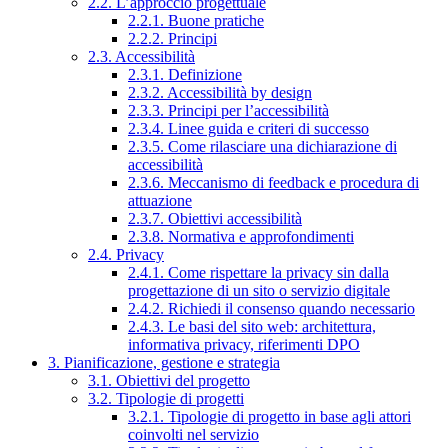
2.2. L’approccio progettuale
2.2.1. Buone pratiche
2.2.2. Principi
2.3. Accessibilità
2.3.1. Definizione
2.3.2. Accessibilità by design
2.3.3. Principi per l’accessibilità
2.3.4. Linee guida e criteri di successo
2.3.5. Come rilasciare una dichiarazione di
accessibilità
2.3.6. Meccanismo di feedback e procedura di
attuazione
2.3.7. Obiettivi accessibilità
2.3.8. Normativa e approfondimenti
2.4. Privacy
2.4.1. Come rispettare la privacy sin dalla
progettazione di un sito o servizio digitale
2.4.2. Richiedi il consenso quando necessario
2.4.3. Le basi del sito web: architettura,
informativa privacy, riferimenti DPO
3. Pianificazione, gestione e strategia
3.1. Obiettivi del progetto
3.2. Tipologie di progetti
3.2.1. Tipologie di progetto in base agli attori
coinvolti nel servizio