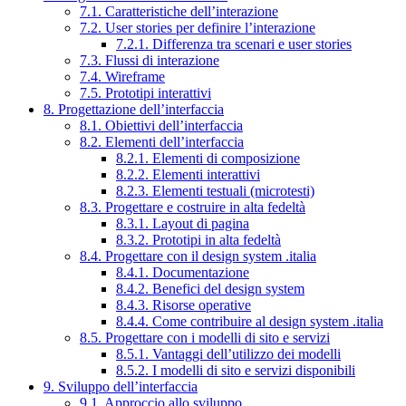
7.1. Caratteristiche dell’interazione
7.2. User stories per definire l’interazione
7.2.1. Differenza tra scenari e user stories
7.3. Flussi di interazione
7.4. Wireframe
7.5. Prototipi interattivi
8. Progettazione dell’interfaccia
8.1. Obiettivi dell’interfaccia
8.2. Elementi dell’interfaccia
8.2.1. Elementi di composizione
8.2.2. Elementi interattivi
8.2.3. Elementi testuali (microtesti)
8.3. Progettare e costruire in alta fedeltà
8.3.1. Layout di pagina
8.3.2. Prototipi in alta fedeltà
8.4. Progettare con il design system .italia
8.4.1. Documentazione
8.4.2. Benefici del design system
8.4.3. Risorse operative
8.4.4. Come contribuire al design system .italia
8.5. Progettare con i modelli di sito e servizi
8.5.1. Vantaggi dell’utilizzo dei modelli
8.5.2. I modelli di sito e servizi disponibili
9. Sviluppo dell’interfaccia
9.1. Approccio allo sviluppo