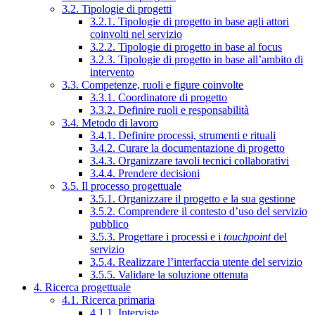
3.2. Tipologie di progetti
3.2.1. Tipologie di progetto in base agli attori
coinvolti nel servizio
3.2.2. Tipologie di progetto in base al focus
3.2.3. Tipologie di progetto in base all’ambito di
intervento
3.3. Competenze, ruoli e figure coinvolte
3.3.1. Coordinatore di progetto
3.3.2. Definire ruoli e responsabilità
3.4. Metodo di lavoro
3.4.1. Definire processi, strumenti e rituali
3.4.2. Curare la documentazione di progetto
3.4.3. Organizzare tavoli tecnici collaborativi
3.4.4. Prendere decisioni
3.5. Il processo progettuale
3.5.1. Organizzare il progetto e la sua gestione
3.5.2. Comprendere il contesto d’uso del servizio
pubblico
3.5.3. Progettare i processi e i
touchpoint
del
servizio
3.5.4. Realizzare l’interfaccia utente del servizio
3.5.5. Validare la soluzione ottenuta
4. Ricerca progettuale
4.1. Ricerca primaria
4.1.1. Interviste