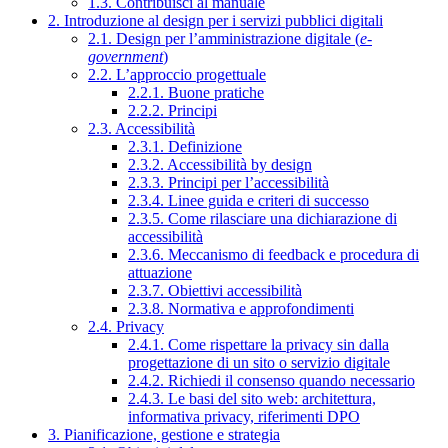
1.3. Contribuisci al manuale
2. Introduzione al design per i servizi pubblici digitali
2.1. Design per l’amministrazione digitale (
e-
government
)
2.2. L’approccio progettuale
2.2.1. Buone pratiche
2.2.2. Principi
2.3. Accessibilità
2.3.1. Definizione
2.3.2. Accessibilità by design
2.3.3. Principi per l’accessibilità
2.3.4. Linee guida e criteri di successo
2.3.5. Come rilasciare una dichiarazione di
accessibilità
2.3.6. Meccanismo di feedback e procedura di
attuazione
2.3.7. Obiettivi accessibilità
2.3.8. Normativa e approfondimenti
2.4. Privacy
2.4.1. Come rispettare la privacy sin dalla
progettazione di un sito o servizio digitale
2.4.2. Richiedi il consenso quando necessario
2.4.3. Le basi del sito web: architettura,
informativa privacy, riferimenti DPO
3. Pianificazione, gestione e strategia