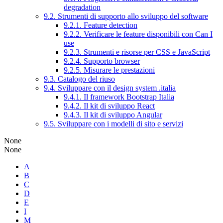
degradation
9.2. Strumenti di supporto allo sviluppo del software
9.2.1. Feature detection
9.2.2. Verificare le feature disponibili con Can I
use
9.2.3. Strumenti e risorse per CSS e JavaScript
9.2.4. Supporto browser
9.2.5. Misurare le prestazioni
9.3. Catalogo del riuso
9.4. Sviluppare con il design system .italia
9.4.1. Il framework Bootstrap Italia
9.4.2. Il kit di sviluppo React
9.4.3. Il kit di sviluppo Angular
9.5. Sviluppare con i modelli di sito e servizi
None
None
A
B
C
D
E
I
M